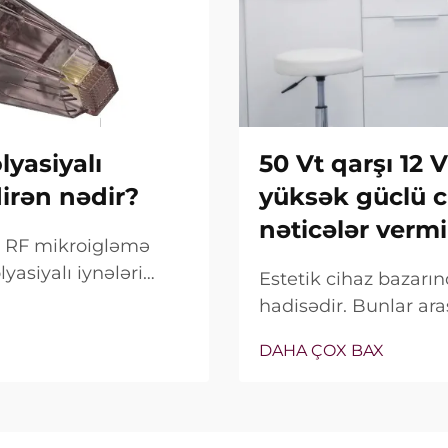
yasiyalı
50 Vt qarşı 12 
dirən nədir?
yüksək güclü c
nəticələr vermi
ox RF mikroigləmə
yasiyalı iynələri
Estetik cihaz bazar
alnız bu
hadisədir. Bunlar ara
deyil, onların klinik
satış xüsusiyyəti ki
DAHA ÇOX BAX
bağlıdır...
real vəziyyət tamamilə