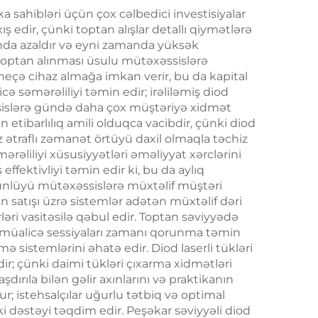
əki
ka sahibləri üçün çox cəlbedici investisiyalar
ş edir, çünki toptan alışlar detallı qiymətlərə
ik
asında azaldır və eyni zamanda yüksək
ın toptan alınması üsulu mütəxəssislərə
 neçə cihaz almağa imkan verir, bu da kapital
 səmərəliliyi təmin edir; irəliləmiş diod
əssislərə gündə daha çox müştəriyə xidmət
tibarlılıq amili olduqca vacibdir, çünki diod
tez ətraflı zəmanət örtüyü daxil olmaqla təchiz
əliliyi xüsusiyyətləri əməliyyat xərclərini
ffektivliyi təmin edir ki, bu da aylıq
stünlüyü mütəxəssislərə müxtəlif müştəri
n satışı üzrə sistemlər adətən müxtəlif dəri
rləri vasitəsilə qəbul edir. Toptan səviyyədə
ara müalicə sessiyaları zamanı qorunma təmin
 sistemlərini əhatə edir. Diod laserli tükləri
dir; çünki daimi tükləri çıxarma xidmətləri
rıla bilən gəlir axınlarını və praktikanın
lur; istehsalçılar uğurlu tətbiq və optimal
ki dəstəyi təqdim edir. Peşəkar səviyyəli diod