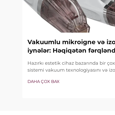
Vakuumlu mikroigne və izol
iynələr: Həqiqətən fərqlən
Hazırkı estetik cihaz bazarında bir ç
sistemi vakuum texnologiyasını və izol
özündə birləşdirir. Lakin həqiqi sual y
DAHA ÇOX BAX
xüsusiyyətlərin mövcud olub-olmaması 
müalicə zamanı necə dəqiq işlədiyi ilə 