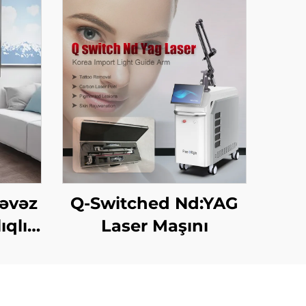
 əvəz
Q-Switched Nd:YAG
ıqlı
Laser Maşını
 360
ma
ilə