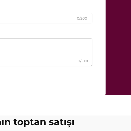
0/200
0/1000
nın toptan satışı