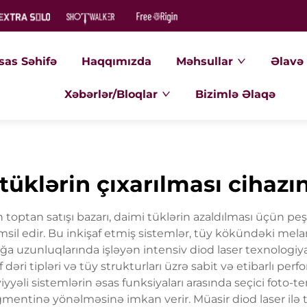
sas Səhifə
Haqqımızda
Məhsullar
Əlavə 
Xəbərlər/Bloqlar
Bizimlə Əlaqə
 tüklərin çıxarılması cihazı
nın toptan satışı bazarı, daimi tüklərin azaldılması üçün p
msil edir. Bu inkişaf etmiş sistemlər, tüy kökündəki mel
zunluqlarında işləyən intensiv diod laser texnologiyasın
if dəri tipləri və tüy strukturları üzrə sabit və etibarlı 
yəli sistemlərin əsas funksiyaları arasında seçici foto-term
mentinə yönəlməsinə imkan verir. Müasir diod laser ilə tük