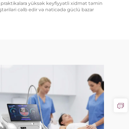
yü praktikalara yüksək keyfiyyətli xidmət təmin
riləri cəlb edir və nəticədə güclü bazar