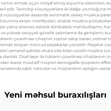
vlik təmin etmək üçün inkişaf etmiş soyutma sistemləri, r
daxil edir. Texnoloji xüsusiyyətlərə iki dalğa uzunluğuna 
di xüsusiyyətlər əsasında avtomatik olaraq müalicə parame
 toxunma ekranı interfeysləri, əhatəli müalicə protokolları 
iqlər yalnız ənənəvi estetik klinikalarla məhdudlaşmır, h
 və yüksək səviyyəli gözəllik salonlarına da genişlənir; b
tüklərin çıxarılması cihazının toptan satışı bazarı, xidmət
niləmək istəyən mövcud peşəkarları yönəldir. Peşəkar xü
hələri səmərəli şəkildə əhatə edə bilən sürətli müalicə sür
dir. Diod laser ilə tüklərin çıxarılması cihazlarının top
ından ibarət müxtəlif müştəri demografik qruplarını effe
nslarında sabit nəticələr və müştərilərin razılığını sax
Yeni məhsul buraxılışları