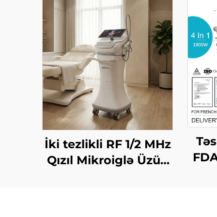
Tə
İki tezlikli RF 1/2 MHz
FDA
Qızıl Mikroiglə Üzün
1200
Bərpa Edilməsi
Vt, 
Maşını
bilə