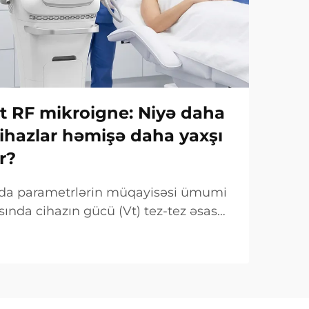
Vt RF mikroigne: Niyə daha
ihazlar həmişə daha yaxşı
r?
ında parametrlərin müqayisəsi ümumi
sında cihazın gücü (Vt) tez-tez əsas
mi qeyd olunur. Lakin klinik baxımdan
 fərqlidir. Çox hallarda belə «güc»...