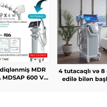
sdiqlənmiş MDR
4 tutacaqlı və 8
 MDSAP 600 Vt,
edilə bilən başl
 Vt, 1800 Vt, 3000
Krio Zəiflətmə,
4-in-1 əvəz edilə
dərəcə soyut
n nöqtələr ilə 755
texnologiyası 