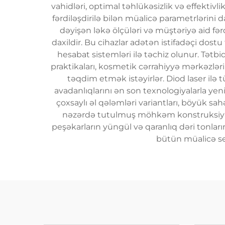
vahidləri, optimal təhlükəsizlik və effekti
fərdiləşdirilə bilən müalicə parametrlərini 
dəyişən ləkə ölçüləri və müştəriyə aid fər
daxildir. Bu cihazlar adətən istifadəçi dostu
hesabat sistemləri ilə təchiz olunur. Tətb
praktikaları, kosmetik cərrahiyyə mərkəzləri
təqdim etmək istəyirlər. Diod laser ilə 
avadanlıqlarını ən son texnologiyalarla ye
çoxsaylı əl qələmləri variantları, böyük sa
nəzərdə tutulmuş möhkəm konstruksiya daxil
peşəkarların yüngül və qaranlıq dəri tonlar
bütün müalicə sea