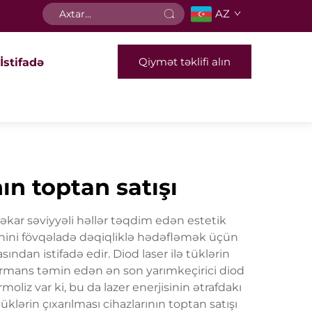
AZ
Qiymət təklifi alın
İstifadə
nın toptan satışı
eşəkar səviyyəli həllər təqdim edən estetik
anini fövqəladə dəqiqliklə hədəfləmək üçün
dan istifadə edir. Diod laser ilə tüklərin
performans təmin edən ən son yarımkeçirici diod
oliz var ki, bu da lazer enerjisinin ətrafdakı
lərin çıxarılması cihazlarının toptan satışı