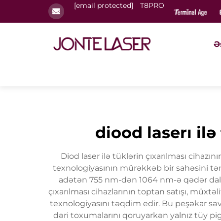
[email protected]
T8PRO
Ə
diood laserı ilə
Diod laser ilə tüklərin çıxarılması cihazı
texnologiyasının mürəkkəb bir sahəsini tə
adətən 755 nm-dən 1064 nm-ə qədər dalğa u
çıxarılması cihazlarının toptan satışı, müxtəl
texnologiyasını təqdim edir. Bu peşəkar səviy
dəri toxumalarını qoruyarkən yalnız tüy pig