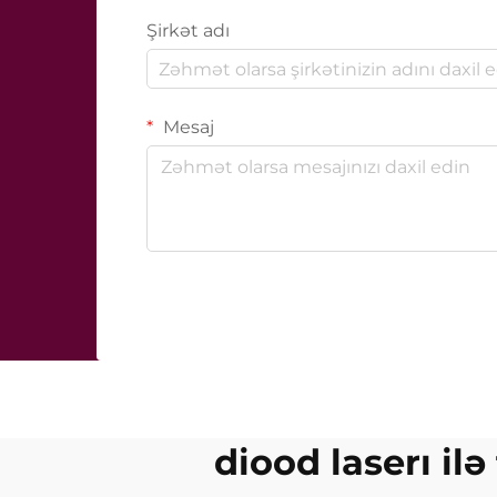
Şirkət adı
Mesaj
diood laserı ilə