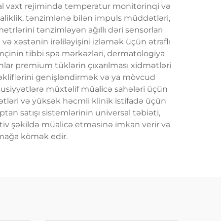
eal vaxt rejimində temperatur monitorinqi və
maliklik, tənzimlənə bilən impuls müddətləri,
trlərini tənzimləyən ağıllı dəri sensorları
və xəstənin irəliləyişini izləmək üçün ətraflı
əmçinin tibbi spa mərkəzləri, dermatologiya
unlar premium tüklərin çıxarılması xidmətləri
 təkliflərini genişləndirmək və ya mövcud
susiyyətlərə müxtəlif müalicə sahələri üçün
ətləri və yüksək həcmli klinik istifadə üçün
tan satışı sistemlərinin universal təbiəti,
ktiv şəkildə müalicə etməsinə imkan verir və
lamağa kömək edir.