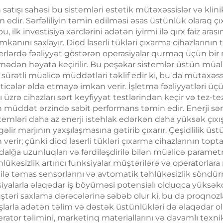
808 nm, 940 nm,
krioterapiya, ç
n satışı sahəsi bu sistemləri estetik mütəxəssislər və klini
4 nm diod laser
dir. Sərfəliliyin təmin edilməsi əsas üstünlük olaraq çıxı
itirmə kosmet
 ilk investisiya xərclərini adətən iyirmi ilə qırx faiz ar
 çıxarma maşını
maşın
imkanını saxlayır. Diod laserli tükləri çıxarma cihazların
yerlərdə fəaliyyət göstərən operasiyalar qurmaq üçün bir
ən həyata keçirilir. Bu peşəkar sistemlər üstün müalicə
 sürətli müalicə müddətləri təklif edir ki, bu da mütəx
r əldə etməyə imkan verir. İşletmə fəaliyyətləri üçün e
şı üzrə cihazları sərt keyfiyyət testlərindən keçir və tez-
müddət ərzində sabit performans təmin edir. Enerji səmər
emləri daha az enerji istehlak edərkən daha yüksək çıxış e
ir marjının yaxşılaşmasına gətirib çıxarır. Çeşidlilik ü
rir; çünki diod laserli tükləri çıxarma cihazlarının topta
n dalğa uzunluqları və fərdiləşdirilə bilən müalicə paramet
hlükəsizlik artırıcı funksiyalar müştərilərə və operatorl
lə təmas sensorlarını və avtomatik təhlükəsizlik söndürmə
isiyalarla əlaqədar iş böyüməsi potensialı olduqca yüksək
ri saxlama dərəcələrinə səbəb olur ki, bu da proqnozlaşdı
alışlarla adətən təlim və dəstək üstünlükləri də əlaqədar o
erator təlimini, marketinq materiallarını və davamlı texni