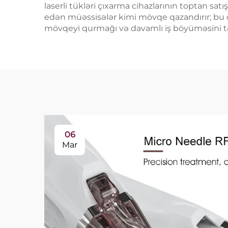
laserli tükləri çıxarma cihazlarının toptan sa
edən müəssisələr kimi mövqe qazandırır; bu d
mövqeyi qurmağı və davamlı iş böyüməsini t
06
Mar