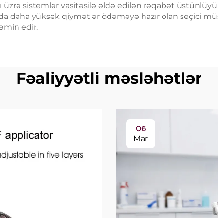
tışı üzrə sistemlər vasitəsilə əldə edilən rəqabət üstünlü
a daha yüksək qiymətlər ödəməyə hazır olan seçici müştə
əmin edir.
Fəaliyyətli məsləhətlər
06
Mar