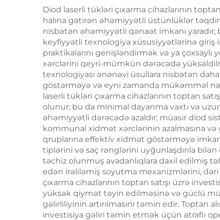
nm, 
Diod laserli tükləri çıxarma cihazlarının topta
106
halına gətirən əhəmiyyətli üstünlüklər təqdim e
nisbətən əhəmiyyətli qənaət imkanı yaradır; bu,
saç
keyfiyyətli texnologiya xüsusiyyətlərinə giriş 
praktikalarını genişləndirmək və ya çoxsaylı 
xərclərini qeyri-mümkün dərəcədə yüksəldilməd
texnologiyası ənənəvi üsullara nisbətən daha
göstərməyə və eyni zamanda mükəmməl nəticələ
laserli tükləri çıxarma cihazlarının toptan satı
olunur; bu da minimal dayanma vaxtı və uzun 
əhəmiyyətli dərəcədə azaldır; müasir diod sist
kommunal xidmət xərclərinin azalmasına və gəl
qruplarına effektiv xidmət göstərməyə imkan ve
tiplərini və saç rənglərini uyğunlaşdırıla bilə
təchiz olunmuş avadanlıqlara daxil edilmiş tə
edən irəliləmiş soyutma mexanizmlərini, dəri i
çıxarma cihazlarının toptan satışı üzrə invest
yüksək qiymət təyin edilməsinə və güclü müştə
gəlirliliyinin artırılmasını təmin edir. Toptan 
investisiya gəliri təmin etmək üçün ətraflı op