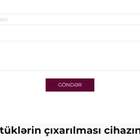
GÖNDƏR
 tüklərin çıxarılması cihazı