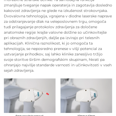
zmanjšuje tveganje napak operaterja in zagotavlja dosledno
kakovost zdravljenja ne glede na izkušenost strokovnjaka.
Dvovalovna tehnologija, vgrajena v diodne laserske naprave
za odstranjevanje dlak na veleposlovnem trgu, omogoča
tudi prilagajanje protokolov zdravljenja za določene
anatomske regije: krajše valovne dolžine so učinkovitejše
pri obraznih zdravljenjih, daljše pa izvirajo pri telesnih
aplikacijah. Klinična raznolikost, ki jo omogoča ta
tehnologija, se neposredno prenese v višji potencial za
ustvarjanje prihodkov, saj lahko klinike zanesljivo tržijo
svoje storitve širšim demografskim skupinam, hkrati pa
ohranjajo najvišje standarde varnosti in učinkovitosti v vseh
sejah zdravljenja.