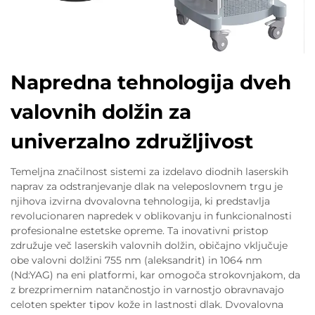
Napredna tehnologija dveh
valovnih dolžin za
univerzalno združljivost
Temeljna značilnost sistemi za izdelavo diodnih laserskih
naprav za odstranjevanje dlak na veleposlovnem trgu je
njihova izvirna dvovalovna tehnologija, ki predstavlja
revolucionaren napredek v oblikovanju in funkcionalnosti
profesionalne estetske opreme. Ta inovativni pristop
združuje več laserskih valovnih dolžin, običajno vključuje
obe valovni dolžini 755 nm (aleksandrit) in 1064 nm
(Nd:YAG) na eni platformi, kar omogoča strokovnjakom, da
z brezprimernim natančnostjo in varnostjo obravnavajo
celoten spekter tipov kože in lastnosti dlak. Dvovalovna