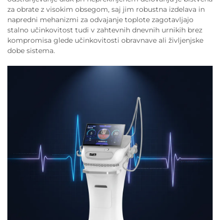
za obrate z visokim obsegom, saj jim robustna izdelava in
napredni mehanizmi za odvajanje toplote zagotavljajo
stalno učinkovitost tudi v zahtevnih dnevnih urnikih brez
kompromisa glede učinkovitosti obravnave ali življenjske
dobe sistema.