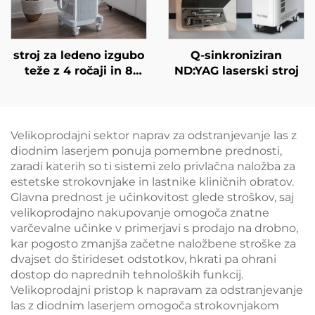
stroj za ledeno izgubo
Q-sinkroniziran
teže z 4 ročaji in 8
ND:YAG laserski stroj
zamenljivimi glavami,
tehnologija hladnega
hlajenja za 360°,
krioterapija za izgubo
Velikoprodajni sektor naprav za odstranjevanje las z
teže in lepotne
diodnim laserjem ponuja pomembne prednosti,
namene
zaradi katerih so ti sistemi zelo privlačna naložba za
estetske strokovnjake in lastnike kliničnih obratov.
Glavna prednost je učinkovitost glede stroškov, saj
velikoprodajno nakupovanje omogoča znatne
varčevalne učinke v primerjavi s prodajo na drobno,
kar pogosto zmanjša začetne naložbene stroške za
dvajset do štirideset odstotkov, hkrati pa ohrani
dostop do naprednih tehnoloških funkcij.
Velikoprodajni pristop k napravam za odstranjevanje
las z diodnim laserjem omogoča strokovnjakom