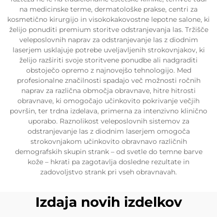
na medicinske terme, dermatološke prakse, centri za
kosmetično kirurgijo in visokokakovostne lepotne salone, ki
želijo ponuditi premium storitve odstranjevanja las. Tržišče
veleposlovnih naprav za odstranjevanje las z diodnim
laserjem usklajuje potrebe uveljavljenih strokovnjakov, ki
želijo razširiti svoje storitvene ponudbe ali nadgraditi
obstoječo opremo z najnovejšo tehnologijo. Med
profesionalne značilnosti spadajo več možnosti ročnih
naprav za različna območja obravnave, hitre hitrosti
obravnave, ki omogočajo učinkovito pokrivanje večjih
površin, ter trdna izdelava, primerna za intenzivno klinično
uporabo. Raznolikost veleposlovnih sistemov za
odstranjevanje las z diodnim laserjem omogoča
strokovnjakom učinkovito obravnavo različnih
demografskih skupin strank – od svetle do temne barve
kože – hkrati pa zagotavlja dosledne rezultate in
zadovoljstvo strank pri vseh obravnavah.
Izdaja novih izdelkov