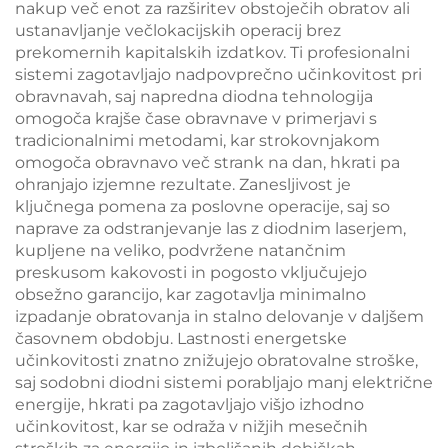
nakup več enot za razširitev obstoječih obratov ali
ustanavljanje večlokacijskih operacij brez
prekomernih kapitalskih izdatkov. Ti profesionalni
sistemi zagotavljajo nadpovprečno učinkovitost pri
obravnavah, saj napredna diodna tehnologija
omogoča krajše čase obravnave v primerjavi s
tradicionalnimi metodami, kar strokovnjakom
omogoča obravnavo več strank na dan, hkrati pa
ohranjajo izjemne rezultate. Zanesljivost je
ključnega pomena za poslovne operacije, saj so
naprave za odstranjevanje las z diodnim laserjem,
kupljene na veliko, podvržene natančnim
preskusom kakovosti in pogosto vključujejo
obsežno garancijo, kar zagotavlja minimalno
izpadanje obratovanja in stalno delovanje v daljšem
časovnem obdobju. Lastnosti energetske
učinkovitosti znatno znižujejo obratovalne stroške,
saj sodobni diodni sistemi porabljajo manj električne
energije, hkrati pa zagotavljajo višjo izhodno
učinkovitost, kar se odraža v nižjih mesečnih