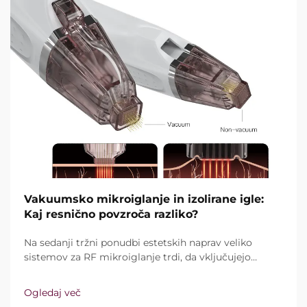
Vakuumsko mikroiglanje in izolirane igle:
Kaj resnično povzroča razliko?
Na sedanji tržni ponudbi estetskih naprav veliko
sistemov za RF mikroiglanje trdi, da vključujejo
vakuumsko tehnologijo in izolirane igle. Ključno
vprašanje pa ni le, ali te funkcije sploh obstajajo,
Ogledaj več
temveč kako natančno delujejo med kliničnim