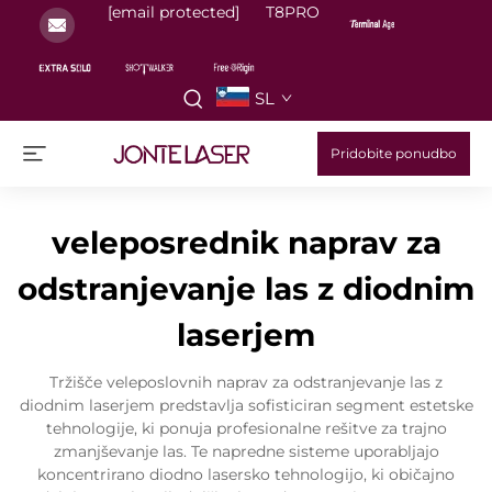
[email protected]
T8PRO
SL
Pridobite ponudbo
veleposrednik naprav za
odstranjevanje las z diodnim
laserjem
Tržišče veleposlovnih naprav za odstranjevanje las z
diodnim laserjem predstavlja sofisticiran segment estetske
tehnologije, ki ponuja profesionalne rešitve za trajno
zmanjševanje las. Te napredne sisteme uporabljajo
koncentrirano diodno lasersko tehnologijo, ki običajno