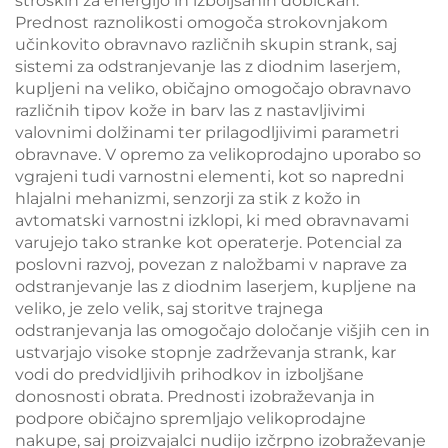
stroških za energijo in izboljšanih dobičkah.
Prednost raznolikosti omogoča strokovnjakom
učinkovito obravnavo različnih skupin strank, saj
sistemi za odstranjevanje las z diodnim laserjem,
kupljeni na veliko, običajno omogočajo obravnavo
različnih tipov kože in barv las z nastavljivimi
valovnimi dolžinami ter prilagodljivimi parametri
obravnave. V opremo za velikoprodajno uporabo so
vgrajeni tudi varnostni elementi, kot so napredni
hlajalni mehanizmi, senzorji za stik z kožo in
avtomatski varnostni izklopi, ki med obravnavami
varujejo tako stranke kot operaterje. Potencial za
poslovni razvoj, povezan z naložbami v naprave za
odstranjevanje las z diodnim laserjem, kupljene na
veliko, je zelo velik, saj storitve trajnega
odstranjevanja las omogočajo določanje višjih cen in
ustvarjajo visoke stopnje zadrževanja strank, kar
vodi do predvidljivih prihodkov in izboljšane
donosnosti obrata. Prednosti izobraževanja in
podpore običajno spremljajo velikoprodajne
nakupe, saj proizvajalci nudijo izčrpno izobraževanje