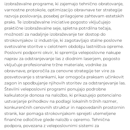
izobraževalne programe, ki zajemajo tehnično obratovanje,
varnostne protokole, optimizacijo obravnave ter strategije
razvoja poslovanja, posebej prilagojene zahtevam estetskih
praks. Te izobraževalne iniciative pogosto vključujejo
praktične izobraževalne seje, spletna potrdilna tečaja,
možnosti za nadaljnje izobraževanje ter dostop do
strokovnjakov iz industrije, ki zagotavljajo stalne poslovne
svetovalne storitve v celotnem obdobju lastništva opreme.
Poslovni podporni okvir, ki spremlja veleposlovne nakupe
naprav za odstranjevanje las z diodnim laserjem, pogosto
vključuje profesionalne tržne materiale, vodnike za
obravnave, priporočila za cenovne strategije ter vire za
posvetovanje s strankami, kar omogoča praksam učinkovit
zagon in spodbujanje njihovih storitev za odstranjevanje las.
Številni veleposlovni programi ponujajo podrobne
kalkulatorje donosa na naložbo, ki prikazujejo potencialno
ustvarjanje prihodkov na podlagi lokalnih tržnih razmer,
konkurenčnih cenovnih struktur in napovedanih prostornin
strank, kar pomaga strokovnjakom sprejeti utemeljene
finančne odločitve glede naložb v opremo. Tehnična
podpora, povezana z veleposlovnimi sistemi za