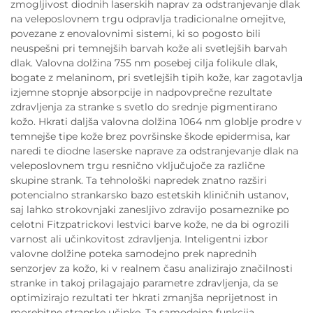
zmogljivost diodnih laserskih naprav za odstranjevanje dlak
na veleposlovnem trgu odpravlja tradicionalne omejitve,
povezane z enovalovnimi sistemi, ki so pogosto bili
neuspešni pri temnejših barvah kože ali svetlejših barvah
dlak. Valovna dolžina 755 nm posebej cilja folikule dlak,
bogate z melaninom, pri svetlejših tipih kože, kar zagotavlja
izjemne stopnje absorpcije in nadpovprečne rezultate
zdravljenja za stranke s svetlo do srednje pigmentirano
kožo. Hkrati daljša valovna dolžina 1064 nm globlje prodre v
temnejše tipe kože brez površinske škode epidermisa, kar
naredi te diodne laserske naprave za odstranjevanje dlak na
veleposlovnem trgu resnično vključujoče za različne
skupine strank. Ta tehnološki napredek znatno razširi
potencialno strankarsko bazo estetskih kliničnih ustanov,
saj lahko strokovnjaki zanesljivo zdravijo posameznike po
celotni Fitzpatrickovi lestvici barve kože, ne da bi ogrozili
varnost ali učinkovitost zdravljenja. Inteligentni izbor
valovne dolžine poteka samodejno prek naprednih
senzorjev za kožo, ki v realnem času analizirajo značilnosti
stranke in takoj prilagajajo parametre zdravljenja, da se
optimizirajo rezultati ter hkrati zmanjša neprijetnost in
morebitne stranske učinke. Ta samodejna funkcija