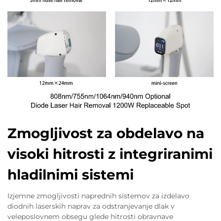
Zmogljivost za obdelavo na
visoki hitrosti z integriranimi
hladilnimi sistemi
Izjemne zmogljivosti naprednih sistemov za izdelavo
diodnih laserskih naprav za odstranjevanje dlak v
veleposlovnem obsegu glede hitrosti obravnave