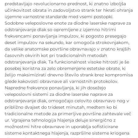
predstavljajo revolucionarno prednost, ki znatno izboljša
učinkovitost obrata in zadovoljstvo strank ter hkrati ohranja
izjemne varnostne standarde med vsemi postopki.
Sodobne veleposlovne enote za diodne laserske naprave za
odstranjevanje dlak so opremljene z izjemno hitrimi
frekvencami ponavljanja impulzov, ki pogosto presegajo
deset impulzov na sekundo, kar omogoča strokovnjakom,
da velike anatomske površine obravnavajo v znatno krajših
časovnih okvirih kot pri tradicionalnih metodah
odstranjevanja dlak. Ta funkcionalnost visoke hitrosti je še
posebej koristna za zelo obremenjene estetske obrate, ki
želijo maksimizirati dnevno število strank brez kompromisa
glede kakovosti obravnave ali varnostnih protokolov.
Napredne frekvence ponavljanja, ki jih dosežejo
veleposlovni sistemi za diodne laserske naprave za
odstranjevanje dlak, omogočajo celovito obravnavo nog v
približno dvajset do trideset minutah, medtem ko bi
tradicionalne metode za primerljive površine zahtevale več
ur. Vgrajena tehnologija hlajenja deluje sinergično z
možnostmi hitre obravnave in uporablja sofisticirane
sisteme kontaktnega hlajenja, razpršilne sisteme kriogena