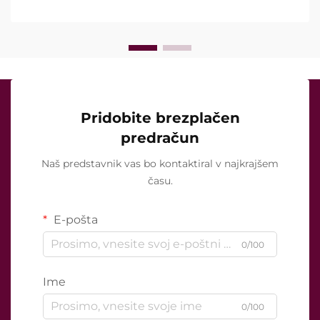
zdravljenjem ...
Pridobite brezplačen
predračun
Naš predstavnik vas bo kontaktiral v najkrajšem
času.
E-pošta
0/100
Ime
0/100