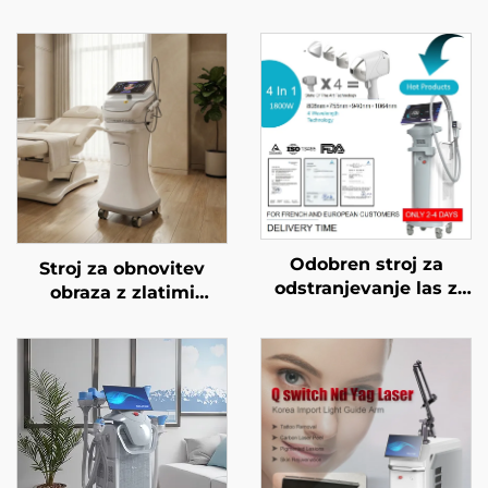
Odobren stroj za
Stroj za obnovitev
odstranjevanje las z
obraza z zlatimi
diodnim laserjem FDA,
mikroiglami in
MDR, MDSAP, 600 W,
dvojnimi frekvencami
1200 W, 1800 W, 3000
RF 1/2 MHz
W, 4 v 1 z zamenljivimi
glavami, valovne
dolžine 755 nm, 808
nm, 940 nm, 1064 nm