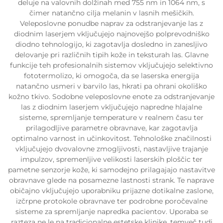
deluje na valovnih dolžinah med 755 nm in 1064 nm, s
čimer natančno cilja melanin v lasnih mešičkih.
Veleposlovne ponudbe naprav za odstranjevanje las z
diodnim laserjem vključujejo najnovejšo polprevodniško
diodno tehnologijo, ki zagotavlja dosledno in zanesljivo
delovanje pri različnih tipih kože in teksturah las. Glavne
funkcije teh profesionalnih sistemov vključujejo selektivno
fototermolizo, ki omogoča, da se laserska energija
natančno usmeri v barvilo las, hkrati pa ohrani okoliško
kožno tkivo. Sodobne veleposlovne enote za odstranjevanje
las z diodnim laserjem vključujejo napredne hlajalne
sisteme, spremljanje temperature v realnem času ter
prilagodljive parametre obravnave, kar zagotavlja
optimalno varnost in učinkovitost. Tehnološke značilnosti
vključujejo dvovalovne zmogljivosti, nastavljive trajanje
impulzov, spremenljive velikosti laserskih ploščic ter
pametne senzorje kože, ki samodejno prilagajajo nastavitve
obravnave glede na posamezne lastnosti strank. Te naprave
običajno vključujejo uporabniku prijazne dotikalne zaslone,
izčrpne protokole obravnave ter podrobne poročevalne
sisteme za spremljanje napredka pacientov. Uporaba se
razteza ne le na tradicionalne estetske klinike, temveč tudi