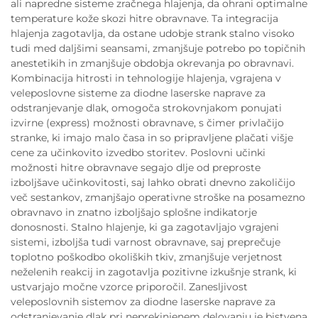
ali napredne sisteme zračnega hlajenja, da ohrani optimalne
temperature kože skozi hitre obravnave. Ta integracija
hlajenja zagotavlja, da ostane udobje strank stalno visoko
tudi med daljšimi seansami, zmanjšuje potrebo po topičnih
anestetikih in zmanjšuje obdobja okrevanja po obravnavi.
Kombinacija hitrosti in tehnologije hlajenja, vgrajena v
veleposlovne sisteme za diodne laserske naprave za
odstranjevanje dlak, omogoča strokovnjakom ponujati
izvirne (express) možnosti obravnave, s čimer privlačijo
stranke, ki imajo malo časa in so pripravljene plačati višje
cene za učinkovito izvedbo storitev. Poslovni učinki
možnosti hitre obravnave segajo dlje od preproste
izboljšave učinkovitosti, saj lahko obrati dnevno zakoličijo
več sestankov, zmanjšajo operativne stroške na posamezno
obravnavo in znatno izboljšajo splošne indikatorje
donosnosti. Stalno hlajenje, ki ga zagotavljajo vgrajeni
sistemi, izboljša tudi varnost obravnave, saj preprečuje
toplotno poškodbo okoliških tkiv, zmanjšuje verjetnost
neželenih reakcij in zagotavlja pozitivne izkušnje strank, ki
ustvarjajo močne vzorce priporočil. Zanesljivost
veleposlovnih sistemov za diodne laserske naprave za
odstranjevanje dlak pri neprekinjenem delovanju je bistvena