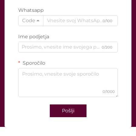
Whatsapp
Code
0/100
Ime podjetja
0/200
Sporočilo
0/1000
Pošlji