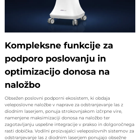
Kompleksne funkcije za
podporo poslovanju in
optimizacijo donosa na
naložbo
Obsežen poslovni podporni ekosistem, ki obdaja
veleposlovne naložbe v naprave za odstranjevanje las z
diodnim laserjem, ponuja strokovnjakom izčrpne vire,
namenjene maksimizaciji donosa na naložbo ter
zagotavljanju uspešne integracije v prakso in dolgoročnega
rasti dobička. Vodilni proizvajalci veleposlovnih sistemov za
odstranjevanje las z diodnim laserjem ponujajo obsežne