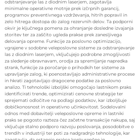
odstranjevanje las z diodnim laserjem, zagotavlja
minimalne operativne motnje prek izčrpnih garancij,
programov preventivnega vzdrževanja, hitrih popravil in
zelo hitrega dostopa do zalog rezervnih delov. Ta podporni
okvir je ključnega pomena za ohranjanje dosledne izvajanja
storitev ter za zaščito ugleda prakse prek zanesljivega
delovanja opreme. Funkcije za poslovno optimizacijo,
vgrajene v sodobne veleposlovne sisteme za odstranjevanje
las z diodnim laserjem, vključujejo podrobne zmogljivosti
za sledenje obravnavam, orodja za spremljanje napredka
strank, funkcije za poročanje o prihodkih ter sisteme za
upravljanje zalog, ki poenostavljajo administrativne procese
in hkrati zagotavljajo dragocene podatke za poslovno
analizo. Ti tehnološki izboljški omogočajo lastnikom praks
identificirati trende, optimizirati cenovne strategije ter
sprejemati odločitve na podlagi podatkov, kar izboljšuje
dobičkonosnost in operativno učinkovitost. Sodelovalni
odnos med dobavitelji veleposlovne opreme in lastniki
praks se pogosto razteza čez začetne transakcije nakupa, saj
vključuje stalno podporo razvoju poslovanja, posodobitve o
trendih v industriji ter poti za nadgradnjo tehnologije, kar
zagotavlja, da ostanejo prakse konkurenčne in