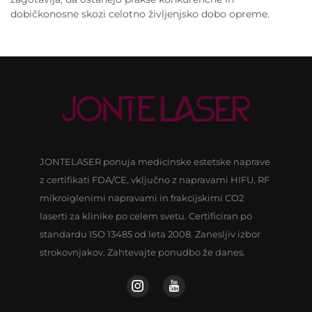
dobičkonosne skozi celotno življenjsko dobo opreme.
JONTELASER ponuja medicinske estetske naprave
z certifikati FDA/CE, vključno z napravami HIFU, RF
mikroiglenimi napravami in frakcijskimi CO2
laserti za klinike po celem svetu. Certificiran po
standardu ISO 13485 od leta 2008. Zanesljiv izbor
strokovnjakov. Zahtevajte ponudbo že danes.