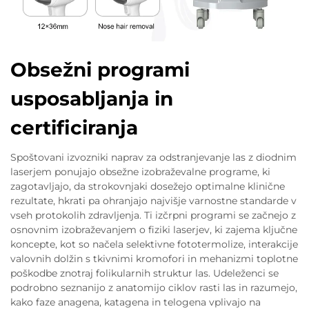
Obsežni programi
usposabljanja in
certificiranja
Spoštovani izvozniki naprav za odstranjevanje las z diodnim
laserjem ponujajo obsežne izobraževalne programe, ki
zagotavljajo, da strokovnjaki dosežejo optimalne klinične
rezultate, hkrati pa ohranjajo najvišje varnostne standarde v
vseh protokolih zdravljenja. Ti izčrpni programi se začnejo z
osnovnim izobraževanjem o fiziki laserjev, ki zajema ključne
koncepte, kot so načela selektivne fototermolize, interakcije
valovnih dolžin s tkivnimi kromofori in mehanizmi toplotne
poškodbe znotraj folikularnih struktur las. Udeleženci se
podrobno seznanijo z anatomijo ciklov rasti las in razumejo,
kako faze anagena, katagena in telogena vplivajo na