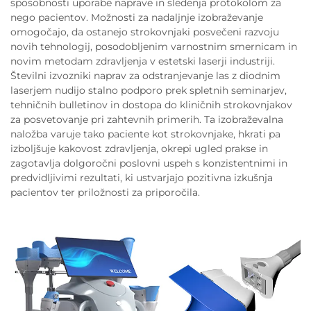
sposobnosti uporabe naprave in sledenja protokolom za
nego pacientov. Možnosti za nadaljnje izobraževanje
omogočajo, da ostanejo strokovnjaki posvečeni razvoju
novih tehnologij, posodobljenim varnostnim smernicam in
novim metodam zdravljenja v estetski laserji industriji.
Številni izvozniki naprav za odstranjevanje las z diodnim
laserjem nudijo stalno podporo prek spletnih seminarjev,
tehničnih bulletinov in dostopa do kliničnih strokovnjakov
za posvetovanje pri zahtevnih primerih. Ta izobraževalna
naložba varuje tako paciente kot strokovnjake, hkrati pa
izboljšuje kakovost zdravljenja, okrepi ugled prakse in
zagotavlja dolgoročni poslovni uspeh s konzistentnimi in
predvidljivimi rezultati, ki ustvarjajo pozitivna izkušnja
pacientov ter priložnosti za priporočila.