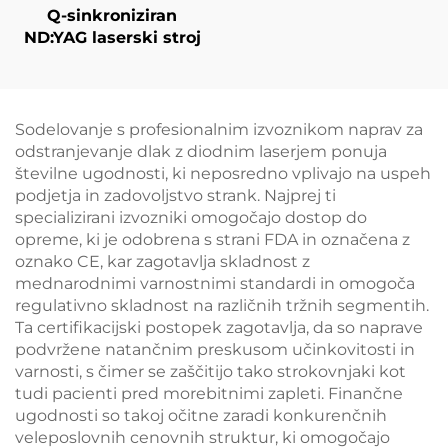
Q-sinkroniziran
ND:YAG laserski stroj
Sodelovanje s profesionalnim izvoznikom naprav za
odstranjevanje dlak z diodnim laserjem ponuja
številne ugodnosti, ki neposredno vplivajo na uspeh
podjetja in zadovoljstvo strank. Najprej ti
specializirani izvozniki omogočajo dostop do
opreme, ki je odobrena s strani FDA in označena z
oznako CE, kar zagotavlja skladnost z
mednarodnimi varnostnimi standardi in omogoča
regulativno skladnost na različnih tržnih segmentih.
Ta certifikacijski postopek zagotavlja, da so naprave
podvržene natančnim preskusom učinkovitosti in
varnosti, s čimer se zaščitijo tako strokovnjaki kot
tudi pacienti pred morebitnimi zapleti. Finančne
ugodnosti so takoj očitne zaradi konkurenčnih
veleposlovnih cenovnih struktur, ki omogočajo