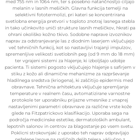
med 755 nm in 1064 nm, ter s posebno natančnostjo ciljajo
melanin v lasnih mešičkih. Glavna funkcija temelji na
selektivni fototermolizi, pri kateri se koncentrirana
svetlobna energija pretvori v toploto znotraj lasnega stebla
in tako učinkovito uniči strukture lasnih mešičkov, hkrati pa
ohrani okoliško kožno tkivo. Sodobne naprave izvoznikov
naprav za odstranjevanje las z diodnim laserjem vključujejo
več tehničnih funkcij, kot so nastavljivi trajanji impulzov,
spremenljive velikosti svetlobnih peg (od 9 mm do 18 mm)
ter vgrajeni sistemi za hlajenje, ki izboljšajo udobje
pacienta. Ti sistemi pogosto vključujejo hlajenje s safirjem v
stiku z kožo ali dinamične mehanizme za razprševanje
hladilnega sredstva (kriogena), ki zaščitijo epidermis med
obravnave. Tehnična arhitektura vključuje spremljanje
temperature v realnem času, avtomatizirane varnostne
protokole ter uporabniku prijazne vmesnike z vnaprej
nastavljenimi parametri obravnave za različne vrste kože
glede na Fitzpatrickovo klasifikacijo. Uporaba sega na
področja medicinske estetike, dermatoloških ambulant,
lepotnih salonov in centrov za blagostanje po vsem svetu.
Poklicni strokovnjaki z uporabo teh naprav odpravljajo
neželene lasove na različnih delih telesa, vključno z