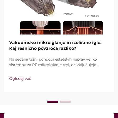
Vakuumsko mikroiglanje in izolirane igle:
Kaj resnično povzroča razliko?
Na sedanji tržni ponudbi estetskih naprav veliko
sistemov za RF mikroiglanje trdi, da vključujejo
vakuumsko tehnologijo in izolirane igle. Ključno
vprašanje pa ni le, ali te funkcije sploh obstajajo,
Ogledaj več
temveč kako natančno delujejo med kliničnim
zdravljenjem ...