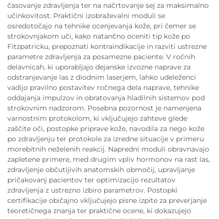
časovanje zdravljenja ter na načrtovanje sej za maksimalno
učinkovitost. Praktični izobraževalni moduli se
osredotočajo na tehnike ocenjevanja kože, pri čemer se
strokovnjakom uči, kako natančno oceniti tip kože po
Fitzpatricku, prepoznati kontraindikacije in razviti ustrezne
parametre zdravljenja za posamezne paciente. V ročnih
delavnicah, ki uporabljajo dejanske izvozne naprave za
odstranjevanje las z diodnim laserjem, lahko udeleženci
vadijo pravilno postavitev ročnega dela naprave, tehnike
oddajanja impulzov in obratovanja hladilnih sistemov pod
strokovnim nadzorom. Posebna pozornost je namenjena
varnostnim protokolom, ki vključujejo zahteve glede
zaščite oči, postopke priprave kože, navodila za nego kože
po zdravljenju ter protokole za izredne situacije v primeru
morebitnih neželenih reakcij. Napredni moduli obravnavajo
zapletene primere, med drugim vpliv hormonov na rast las,
zdravljenje občutljivih anatomskih območij, upravljanje
pričakovanj pacientov ter optimizacijo rezultatov
zdravljenja z ustrezno izbiro parametrov. Postopki
certifikacije običajno vključujejo pisne izpite za preverjanje
teoretičnega znanja ter praktične ocene, ki dokazujejo