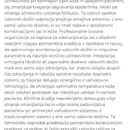
učinkovitost pri temnejših tipih kože in opaljenih pacientih,
saj zmanjšuje tveganje segrevanja epidermisa, hkrati pa
ohranja učinkovito uničenje folikulov. Ta celovit spekter
valovnih dolžin odpravlja prejšnje omejitve sistemov z eno
samo valovno dolžino, ki so imeli težave z določenimi
kombinacijami las in kože. Profesionalne izvozne
organizacije za naprave za odstranjevanje las z diodnim
laserjem vlagajo pomembna sredstva v raziskave in razvoj,
da optimizirajo kombinacije valovnih dolžin in impulzne
parametre za najvišjo klinično učinkovitost. Integracija
omogoča hkratno ali zaporedno dostavo valovnih dolžin
med eno samo sejo zdravljenja, kar znatno skrajša skupni
čas zdravljenja in izboljša splošne rezultate. Napredni
sistemi za hlajenje delujejo sinergično z večvalovno
tehnologijo, da ohranjajo optimalno temperaturo kože
skozi celoten postopek, kar izboljšuje udobje in varnost
pacienta. Klinične študije neprekinjeno dokazujejo višje
stopnje zmanjšanja las in višje ocene zadovoljstva
pacientov pri primerjavi večvalovnih sistemov z
tradicionalnimi sistemi z eno samo valovno dolžino. Ta
tehnološki napredek predstavlja pomembno konkurenčno
prednost za prakse, ki želijo ponuditi celovite rešitve za