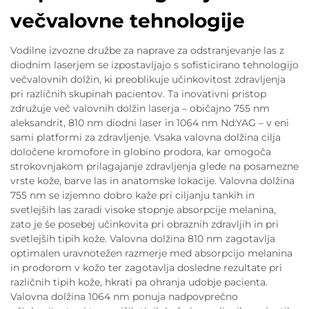
večvalovne tehnologije
Vodilne izvozne družbe za naprave za odstranjevanje las z
diodnim laserjem se izpostavljajo s sofisticirano tehnologijo
večvalovnih dolžin, ki preoblikuje učinkovitost zdravljenja
pri različnih skupinah pacientov. Ta inovativni pristop
združuje več valovnih dolžin laserja – običajno 755 nm
aleksandrit, 810 nm diodni laser in 1064 nm Nd:YAG – v eni
sami platformi za zdravljenje. Vsaka valovna dolžina cilja
določene kromofore in globino prodora, kar omogoča
strokovnjakom prilagajanje zdravljenja glede na posamezne
vrste kože, barve las in anatomske lokacije. Valovna dolžina
755 nm se izjemno dobro kaže pri ciljanju tankih in
svetlejših las zaradi visoke stopnje absorpcije melanina,
zato je še posebej učinkovita pri obraznih zdravljih in pri
svetlejših tipih kože. Valovna dolžina 810 nm zagotavlja
optimalen uravnotežen razmerje med absorpcijo melanina
in prodorom v kožo ter zagotavlja dosledne rezultate pri
različnih tipih kože, hkrati pa ohranja udobje pacienta.
Valovna dolžina 1064 nm ponuja nadpovprečno