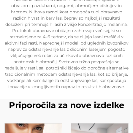
obrazom, pazduhami, nogami, območjem bikinijev in
hrbtom. Njihova raznolikost omogoča tudi obravnavo
različnih vrst in barv las, čeprav so najboljši rezultati
doseženi pri temnejših lasih z višjo koncentracijo melanina.
Protokoli obravnave običajno zahtevajo več sej, ki so
razmaknjene za 4–6 tednov, da se ciljajo lasni mešički v
aktivni fazi rasti. Naprednejši modeli od uglednih izvoznikov
naprav za odstranjevanje las z diodnim laserjem pogosto
vključujejo več ročic za učinkovito obravnavo različnih
anatomskih območij. Svetovna tržna povprašnja se
nadaljuje v rasti, saj potrošniki iščejo dolgoročne alternative
tradicionalnim metodam odstranjevanja las, kot so brijanje,
voskanje ali kemikalije za odstranjevanje las, kar spodbuja
inovacije v zmogljivostih naprav in rezultatih obravnave.
Priporočila za nove izdelke