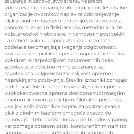
zaupanje in zadovoljstvo strank. Napredni
izobraževalni programi, ki jih ponujajo profesionalne
organizacije izvoznikov naprav za odstranjevanje
dlak z diodnim laserjem, opremijo strokovnjake z
osnovnimi znanji o fiziki laserjev, metodah analize
kože, protokolih obdelave in varnostnih postopkih.
Ta izobraževalna podpora izboljšuje rezultate
obdelave ter zmanjšuje tveganja odgovornosti,
povezana z nepravilno uporabo naprav. Garancijska
pokritost in razpoložljivost nadomestnih delov
zagotavljata dodatno mirno spoznanje, saj
zagotavljata dolgoročno zanesljivost opreme in
neprekinjeno poslovanje. Številni izvozniki ponujajo
tudi fleksibilne finančne možnosti, s čimer postane
visokokakovostna oprema dostopna tudi manjšim
obratom ali novim podjetjem. Globalno prisotnost
uveljavljenih izvoznikov naprav za odstranjevanje
dlak z diodnim laserjem omogoča dostop do
najnovejših tehnoloških inovacij in trendov v panogi,
kar pomaga obratom ostati konkurenčnim na hitro
spreminjajočih se estetskih tržnih segmentih.