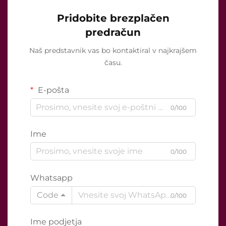
Pridobite brezplačen
predračun
Naš predstavnik vas bo kontaktiral v najkrajšem
času.
E-pošta
0/100
Ime
0/100
Whatsapp
Code
0/100
Ime podjetja