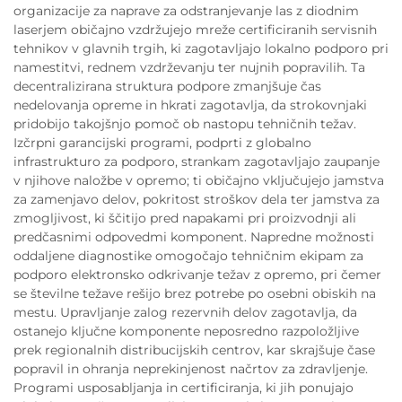
organizacije za naprave za odstranjevanje las z diodnim
laserjem običajno vzdržujejo mreže certificiranih servisnih
tehnikov v glavnih trgih, ki zagotavljajo lokalno podporo pri
namestitvi, rednem vzdrževanju ter nujnih popravilih. Ta
decentralizirana struktura podpore zmanjšuje čas
nedelovanja opreme in hkrati zagotavlja, da strokovnjaki
pridobijo takojšnjo pomoč ob nastopu tehničnih težav.
Izčrpni garancijski programi, podprti z globalno
infrastrukturo za podporo, strankam zagotavljajo zaupanje
v njihove naložbe v opremo; ti običajno vključujejo jamstva
za zamenjavo delov, pokritost stroškov dela ter jamstva za
zmogljivost, ki ščitijo pred napakami pri proizvodnji ali
predčasnimi odpovedmi komponent. Napredne možnosti
oddaljene diagnostike omogočajo tehničnim ekipam za
podporo elektronsko odkrivanje težav z opremo, pri čemer
se številne težave rešijo brez potrebe po osebni obiskih na
mestu. Upravljanje zalog rezervnih delov zagotavlja, da
ostanejo ključne komponente neposredno razpoložljive
prek regionalnih distribucijskih centrov, kar skrajšuje čase
popravil in ohranja neprekinjenost načrtov za zdravljenje.
Programi usposabljanja in certificiranja, ki jih ponujajo