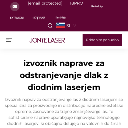
[email protected]
T8PRO
SL
Pridobite ponudbo
izvoznik naprave za
odstranjevanje dlak z
diodnim laserjem
Izvoznik naprav za odstranjevanje las z diodnim laserjem se
specializira za proizvodnjo in distribucijo napredne estetske
opreme, zasnovane za trajno zmanjševanje las. Te
sofisticirane naprave uporabljajo najnovejšo tehnologijo
diodnih laserjev, ki običajno delujejo na valovnih dolžinah