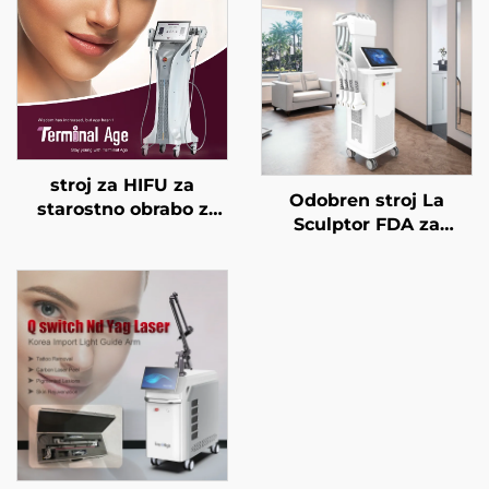
stroj za HIFU za
Odobren stroj La
starostno obrabo z
Sculptor FDA za
natančnim
zmanjševanje
zdravljenjem na 4
maščobe in celulita z
frekvencah,
diodnim laserjem 1060
dvigovanje obraza,
nm za oblikovanje
napenjanje kože in
telesa in izgubo teže
modeliranje telesa