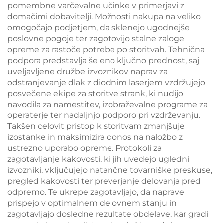
pomembne varčevalne učinke v primerjavi z
domačimi dobavitelji. Možnosti nakupa na veliko
omogočajo podjetjem, da sklenejo ugodnejše
poslovne pogoje ter zagotovijo stalne zaloge
opreme za rastoče potrebe po storitvah. Tehnična
podpora predstavlja še eno ključno prednost, saj
uveljavljene družbe izvoznikov naprav za
odstranjevanje dlak z diodnim laserjem vzdržujejo
posvečene ekipe za storitve strank, ki nudijo
navodila za namestitev, izobraževalne programe za
operaterje ter nadaljnjo podporo pri vzdrževanju.
Takšen celovit pristop k storitvam zmanjšuje
izostanke in maksimizira donos na naložbo z
ustrezno uporabo opreme. Protokoli za
zagotavljanje kakovosti, ki jih uvedejo ugledni
izvozniki, vključujejo natančne tovarniške preskuse,
pregled kakovosti ter preverjanje delovanja pred
odpremo. Te ukrepe zagotavljajo, da naprave
prispejo v optimalnem delovnem stanju in
zagotavljajo dosledne rezultate obdelave, kar gradi