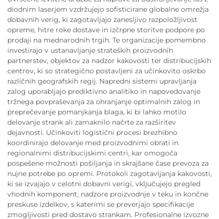
diodnim laserjem vzdržujejo sofisticirane globalne omrežja
dobavnih verig, ki zagotavljajo zanesljivo razpoložljivost
opreme, hitre roke dostave in izčrpne storitve podpore po
prodaji na mednarodnih trgih. Te organizacije pomembno
investirajo v ustanavljanje strateških proizvodnih
partnerstev, objektov za nadzor kakovosti ter distribucijskih
centrov, ki so strategično postavljeni za učinkovito oskrbo
različnih geografskih regij. Napredni sistemi upravljanja
zalog uporabljajo prediktivno analitiko in napovedovanje
tržnega povpraševanja za ohranjanje optimalnih zalog in
preprečevanje pomanjkanja blaga, ki bi lahko motilo
delovanje strank ali zamaknilo načrte za razširitev
dejavnosti. Učinkoviti logistični procesi brezhibno
koordinirajo delovanje med proizvodnimi obrati in
regionalnimi distribucijskimi centri, kar omogoča
pospešene možnosti pošiljanja in skrajšane čase prevoza za
nujne potrebe po opremi. Protokoli zagotavljanja kakovosti,
ki se izvajajo v celotni dobavni verigi, vključujejo pregled
vhodnih komponent, nadzore proizvodnje v teku in končne
preskuse izdelkov, s katerimi se preverjajo specifikacije
zmogljivosti pred dostavo strankam. Profesionalne izvozne