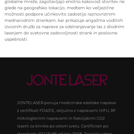
globalne mreže, zagotavljajo enotno kakovost storitev ne
glede na geografsko lokacijo, medtem ko večjezične
možnosti podpore učinkovito zadostijo raznovrstnim
mednarodnim strankam, kar prikazuje angažma vodilnih
izvoznih družb za naprave za odstranjevanje las z diodnim
laserjem do svetovne zadovoljnosti strank in poslovne
uspešnosti.
JONTELASER ponuja medicinske estetske naprave
z certifikati FDA/CE, vključno z napravami HIFU, RF
mikroiglenimi napravami in frakcijskimi CO2
laserti za klinike po celem svetu. Certificiran po
standardu ISO 13485 od leta 2008. Zanesljiv izbor