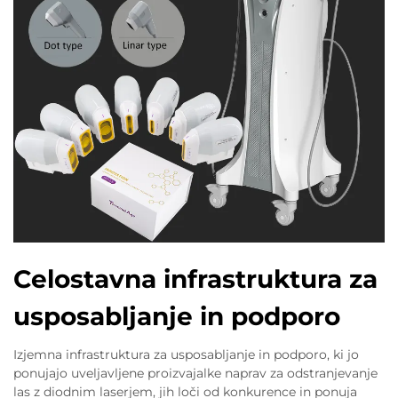
Celostavna infrastruktura za
usposabljanje in podporo
Izjemna infrastruktura za usposabljanje in podporo, ki jo
ponujajo uveljavljene proizvajalke naprav za odstranjevanje
las z diodnim laserjem, jih loči od konkurence in ponuja