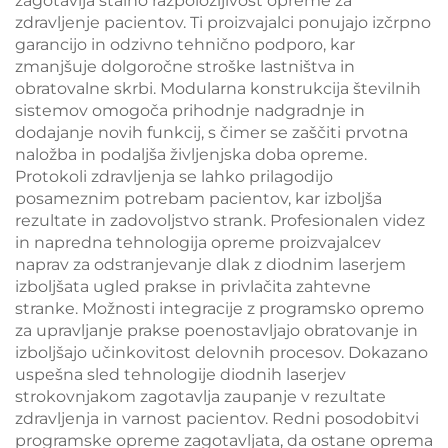
zagotavlja stalno razpoložljivost opreme za
zdravljenje pacientov. Ti proizvajalci ponujajo izčrpno
garancijo in odzivno tehnično podporo, kar
zmanjšuje dolgoročne stroške lastništva in
obratovalne skrbi. Modularna konstrukcija številnih
sistemov omogoča prihodnje nadgradnje in
dodajanje novih funkcij, s čimer se zaščiti prvotna
naložba in podaljša življenjska doba opreme.
Protokoli zdravljenja se lahko prilagodijo
posameznim potrebam pacientov, kar izboljša
rezultate in zadovoljstvo strank. Profesionalen videz
in napredna tehnologija opreme proizvajalcev
naprav za odstranjevanje dlak z diodnim laserjem
izboljšata ugled prakse in privlačita zahtevne
stranke. Možnosti integracije z programsko opremo
za upravljanje prakse poenostavljajo obratovanje in
izboljšajo učinkovitost delovnih procesov. Dokazano
uspešna sled tehnologije diodnih laserjev
strokovnjakom zagotavlja zaupanje v rezultate
zdravljenja in varnost pacientov. Redni posodobitvi
programske opreme zagotavljata, da ostane oprema