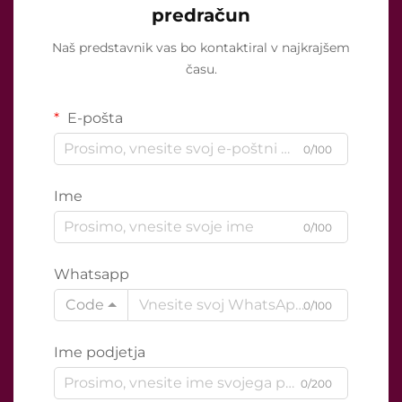
predračun
Naš predstavnik vas bo kontaktiral v najkrajšem
času.
E-pošta
0/100
Ime
0/100
Whatsapp
Code
0/100
Ime podjetja
0/200