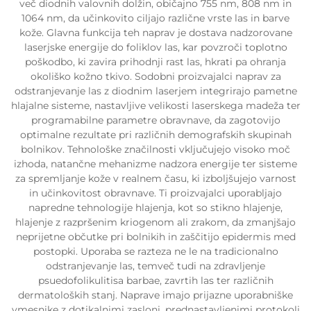
več diodnih valovnih dolžin, običajno 755 nm, 808 nm in
1064 nm, da učinkovito ciljajo različne vrste las in barve
kože. Glavna funkcija teh naprav je dostava nadzorovane
laserjske energije do foliklov las, kar povzroči toplotno
poškodbo, ki zavira prihodnji rast las, hkrati pa ohranja
okoliško kožno tkivo. Sodobni proizvajalci naprav za
odstranjevanje las z diodnim laserjem integrirajo pametne
hlajalne sisteme, nastavljive velikosti laserskega madeža ter
programabilne parametre obravnave, da zagotovijo
optimalne rezultate pri različnih demografskih skupinah
bolnikov. Tehnološke značilnosti vključujejo visoko moč
izhoda, natančne mehanizme nadzora energije ter sisteme
za spremljanje kože v realnem času, ki izboljšujejo varnost
in učinkovitost obravnave. Ti proizvajalci uporabljajo
napredne tehnologije hlajenja, kot so stikno hlajenje,
hlajenje z razpršenim kriogenom ali zrakom, da zmanjšajo
neprijetne občutke pri bolnikih in zaščitijo epidermis med
postopki. Uporaba se razteza ne le na tradicionalno
odstranjevanje las, temveč tudi na zdravljenje
psuedofolikulitisa barbae, zavrtih las ter različnih
dermatoloških stanj. Naprave imajo prijazne uporabniške
vmesnike z dotikalnimi zasloni, prednastavljenimi protokoli