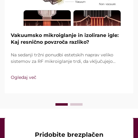
Vakuumsko mikroiglanje in izolirane igle:
Kaj resnično povzroča razliko?
Na sedanji tržni ponudbi estetskih naprav veliko
sistemov za RF mikroiglanje trdi, da vključujejo
vakuumsko tehnologijo in izolirane igle. Ključno
vprašanje pa ni le, ali te funkcije sploh obstajajo,
Ogledaj več
temveč kako natančno delujejo med kliničnim
zdravljenjem ...
Pridobite brezplačen