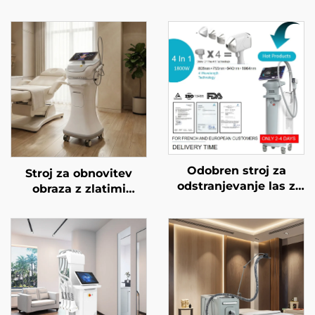
Odobren stroj za
Stroj za obnovitev
odstranjevanje las z
obraza z zlatimi
diodnim laserjem FDA,
mikroiglami in
MDR, MDSAP, 600 W,
dvojnimi frekvencami
1200 W, 1800 W, 3000
RF 1/2 MHz
W, 4 v 1 z zamenljivimi
glavami, valovne
dolžine 755 nm, 808
nm, 940 nm, 1064 nm