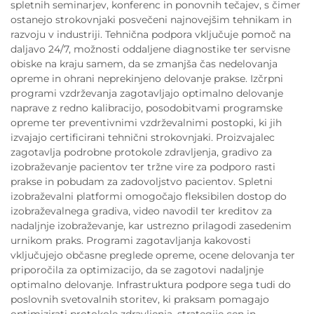
spletnih seminarjev, konferenc in ponovnih tečajev, s čimer
ostanejo strokovnjaki posvečeni najnovejšim tehnikam in
razvoju v industriji. Tehnična podpora vključuje pomoč na
daljavo 24/7, možnosti oddaljene diagnostike ter servisne
obiske na kraju samem, da se zmanjša čas nedelovanja
opreme in ohrani neprekinjeno delovanje prakse. Izčrpni
programi vzdrževanja zagotavljajo optimalno delovanje
naprave z redno kalibracijo, posodobitvami programske
opreme ter preventivnimi vzdrževalnimi postopki, ki jih
izvajajo certificirani tehnični strokovnjaki. Proizvajalec
zagotavlja podrobne protokole zdravljenja, gradivo za
izobraževanje pacientov ter tržne vire za podporo rasti
prakse in pobudam za zadovoljstvo pacientov. Spletni
izobraževalni platformi omogočajo fleksibilen dostop do
izobraževalnega gradiva, video navodil ter kreditov za
nadaljnje izobraževanje, kar ustrezno prilagodi zasedenim
urnikom praks. Programi zagotavljanja kakovosti
vključujejo občasne preglede opreme, ocene delovanja ter
priporočila za optimizacijo, da se zagotovi nadaljnje
optimalno delovanje. Infrastruktura podpore sega tudi do
poslovnih svetovalnih storitev, ki praksam pomagajo
optimizirati protokole zdravljenja, strategije cen in