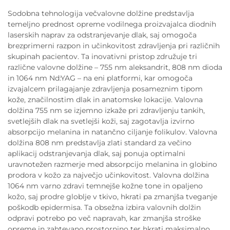
Sodobna tehnologija večvalovne dolžine predstavlja
temeljno prednost opreme vodilnega proizvajalca diodnih
laserskih naprav za odstranjevanje dlak, saj omogoča
brezprimerni razpon in učinkovitost zdravljenja pri različnih
skupinah pacientov. Ta inovativni pristop združuje tri
različne valovne dolžine – 755 nm aleksandrit, 808 nm dioda
in 1064 nm Nd:YAG – na eni platformi, kar omogoča
izvajalcem prilagajanje zdravljenja posameznim tipom
kože, značilnostim dlak in anatomske lokacije. Valovna
dolžina 755 nm se izjemno izkaže pri zdravljenju tankih,
svetlejših dlak na svetlejši koži, saj zagotavlja izvirno
absorpcijo melanina in natančno ciljanje folikulov. Valovna
dolžina 808 nm predstavlja zlati standard za večino
aplikacij odstranjevanja dlak, saj ponuja optimalni
uravnotežen razmerje med absorpcijo melanina in globino
prodora v kožo za največjo učinkovitost. Valovna dolžina
1064 nm varno zdravi temnejše kožne tone in opaljeno
kožo, saj prodre globlje v tkivo, hkrati pa zmanjša tveganje
poškodb epidermisa. Ta obsežna izbira valovnih dolžin
odpravi potrebo po več napravah, kar zmanjša stroške
opreme in zahtevano prostornino ter hkrati maksimalno