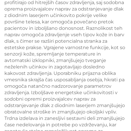
profitirajo od hitrejših časov zdravljenja, saj sodobna
oprema proizvajalcev naprav za odstranjevanje dlak
z diodnim laserjem učinkovito pokrije velike
površine telesa, kar omogoča povečano pretok
pacientov in izboljšano donosnost. Raznolikost teh
naprav omogoča zdravljenje vseh tipov kože in barv
dlak, s čimer se razširi potencialna stranka za
estetske prakse. Vgrajene varnostne funkcije, kot so
senzorji kože, spremljanje temperature in
avtomatski izklopniki, zmanjšujejo tveganje
neželenih učinkov in zagotavljajo dosledno
kakovost zdravljenja. Uporabniku prijazna oblika
vmesnika skrajša čas usposabljanja osebja, hkrati pa
omogoča natančno nadzorovanje parametrov
zdravljenja. Izboljšave energetske učinkovitosti v
sodobni opremi proizvajalcev naprav za
odstranjevanje dlak z diodnim laserjem zmanjšujejo
obratovalne stroške in zmanjšujejo okoljski vpliv.
Trdna izdelava in zanesljivi sestavni deli zmanjšujejo
čase nedelovanja in potrebe po vzdrževanju, kar