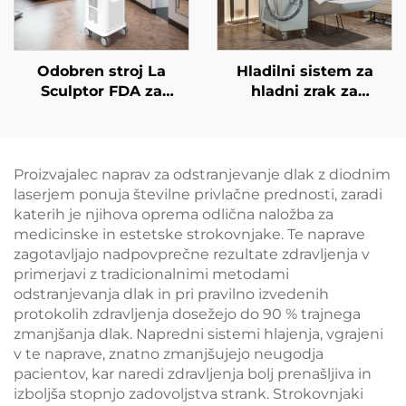
Odobren stroj La
Hladilni sistem za
Sculptor FDA za
hladni zrak za
zmanjševanje
medicinske namene
maščobe in celulita z
za estetske lasere,
diodnim laserjem 1060
lajšanje bolečin,
nm za oblikovanje
epidermalno zaščito,
Proizvajalec naprav za odstranjevanje dlak z diodnim
telesa in izgubo teže
neprekinjeno
laserjem ponuja številne privlačne prednosti, zaradi
brezkontaktno
katerih je njihova oprema odlična naložba za
uporabo v kliničnih
medicinske in estetske strokovnjake. Te naprave
razmerah
zagotavljajo nadpovprečne rezultate zdravljenja v
primerjavi z tradicionalnimi metodami
odstranjevanja dlak in pri pravilno izvedenih
protokolih zdravljenja dosežejo do 90 % trajnega
zmanjšanja dlak. Napredni sistemi hlajenja, vgrajeni
v te naprave, znatno zmanjšujejo neugodja
pacientov, kar naredi zdravljenja bolj prenašljiva in
izboljša stopnjo zadovoljstva strank. Strokovnjaki