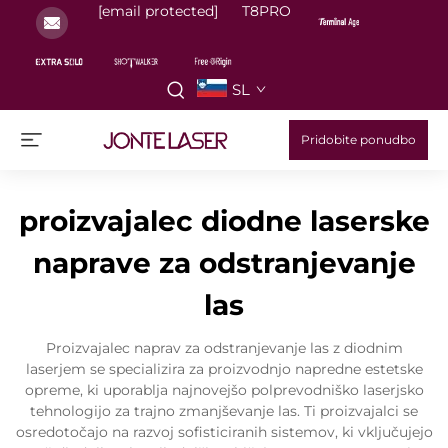
[email protected]
T8PRO
SL
Pridobite ponudbo
proizvajalec diodne laserske
naprave za odstranjevanje
las
Proizvajalec naprav za odstranjevanje las z diodnim
laserjem se specializira za proizvodnjo napredne estetske
opreme, ki uporablja najnovejšo polprevodniško laserjsko
tehnologijo za trajno zmanjševanje las. Ti proizvajalci se
osredotočajo na razvoj sofisticiranih sistemov, ki vključujejo