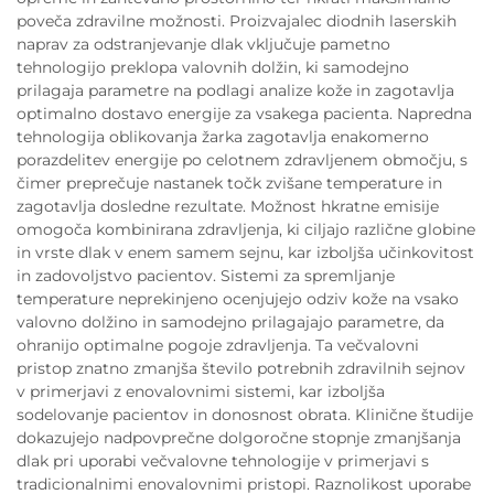
poveča zdravilne možnosti. Proizvajalec diodnih laserskih
naprav za odstranjevanje dlak vključuje pametno
tehnologijo preklopa valovnih dolžin, ki samodejno
prilagaja parametre na podlagi analize kože in zagotavlja
optimalno dostavo energije za vsakega pacienta. Napredna
tehnologija oblikovanja žarka zagotavlja enakomerno
porazdelitev energije po celotnem zdravljenem območju, s
čimer preprečuje nastanek točk zvišane temperature in
zagotavlja dosledne rezultate. Možnost hkratne emisije
omogoča kombinirana zdravljenja, ki ciljajo različne globine
in vrste dlak v enem samem sejnu, kar izboljša učinkovitost
in zadovoljstvo pacientov. Sistemi za spremljanje
temperature neprekinjeno ocenjujejo odziv kože na vsako
valovno dolžino in samodejno prilagajajo parametre, da
ohranijo optimalne pogoje zdravljenja. Ta večvalovni
pristop znatno zmanjša število potrebnih zdravilnih sejnov
v primerjavi z enovalovnimi sistemi, kar izboljša
sodelovanje pacientov in donosnost obrata. Klinične študije
dokazujejo nadpovprečne dolgoročne stopnje zmanjšanja
dlak pri uporabi večvalovne tehnologije v primerjavi s
tradicionalnimi enovalovnimi pristopi. Raznolikost uporabe