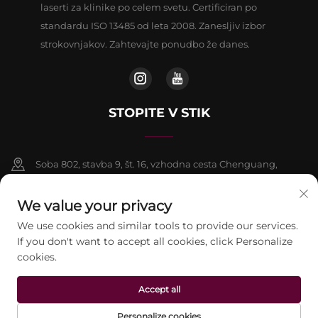
laserti za klinike po celem svetu. Certificiran po
standardu ISO 13485 od leta 2008. Zanesljiv izbor
strokovnjakov. Zahtevajte ponudbo že danes.
STOPITE V STIK
Soba 802, stavba 9, št. 16, vzhodna cesta Chenguang,
okrožje Fangshan, Peking
We value your privacy
+86-13911459627
We use cookies and similar tools to provide our services.
If you don't want to accept all cookies, click Personalize
[email protected]
cookies.
Accept all
Avtorske pravice © 2026 beijing Jontelaser Technology CO.,LTD. Vse
pravice pridržane.
Pravilnik o zasebnosti
Personalize cookies