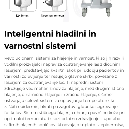
Inteligentni hladilni in
varnostni sistemi
Revolucionarni sistemi za hlajenje in varnost, ki so jih razvili
vodilni proizvajalci naprav za odstranjevanje las z diodnim
laserjem, predstavljajo kvantni skok pri udobju pacientov in
varnosti zdravljenja ter rešujejo glavne skrbi, povezane z
laserjem za odstranjevanje las. Ti napredni sistemi
združujejo več mehanizmov za hlajenje, med drugim stično
hlajenje, dinamično hlajenje in zračno hlajenje, s čimer
ustvarjajo celovit sistem za upravljanje temperature, ki
zaščiti epidermis, hkrati pa zagotovi globoko segrevanje
folikulov. Sistem stičnega hlajenja ohranja površino kože pri
optimalni temperaturi skozi celotno zdravljenje z uporabo
safirnih hlajenih koničkov, ki odvajajo toploto iz epidermisa,