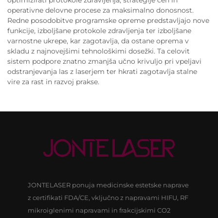
operativne delovne procese za maksimalno donosnost.
Redne posodobitve programske opreme predstavljajo nove
funkcije, izboljšane protokole zdravljenja ter izboljšane
varnostne ukrepe, kar zagotavlja, da ostane oprema v
skladu z najnovejšimi tehnološkimi dosežki. Ta celovit
sistem podpore znatno zmanjša učno krivuljo pri vpeljavi
odstranjevanja las z laserjem ter hkrati zagotavlja stalne
vire za rast in razvoj prakse.
JONTELASER ponuja medicinske estetske naprave
z certifikati FDA/CE, vključno z napravami HIFU, RF
mikroiglenimi napravami in frakcijskimi CO2