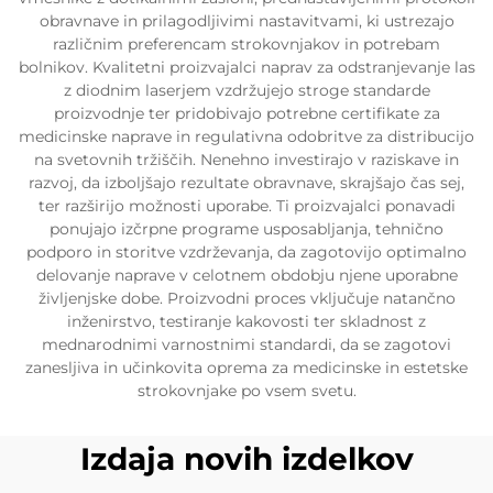
obravnave in prilagodljivimi nastavitvami, ki ustrezajo
različnim preferencam strokovnjakov in potrebam
bolnikov. Kvalitetni proizvajalci naprav za odstranjevanje las
z diodnim laserjem vzdržujejo stroge standarde
proizvodnje ter pridobivajo potrebne certifikate za
medicinske naprave in regulativna odobritve za distribucijo
na svetovnih tržiščih. Nenehno investirajo v raziskave in
razvoj, da izboljšajo rezultate obravnave, skrajšajo čas sej,
ter razširijo možnosti uporabe. Ti proizvajalci ponavadi
ponujajo izčrpne programe usposabljanja, tehnično
podporo in storitve vzdrževanja, da zagotovijo optimalno
delovanje naprave v celotnem obdobju njene uporabne
življenjske dobe. Proizvodni proces vključuje natančno
inženirstvo, testiranje kakovosti ter skladnost z
mednarodnimi varnostnimi standardi, da se zagotovi
zanesljiva in učinkovita oprema za medicinske in estetske
strokovnjake po vsem svetu.
Izdaja novih izdelkov