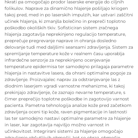
hkrati pa omogočajo prodor laserske energije do ciljnih
folikulov. Naprave za dinamično hlajenje pošiljajo kriogen
takoj pred, med in po laserskih impulzih, kar ustvari zaščitni
učinek hlajenja, ki zmanjša bolečino in prepreči toplotno
poškodbo okoliških tkiv. Sofisticiran sistem zračnega
hlajenja zagotavlja neprekinjeno regulacijo temperature,
preprečuje pregrevanje naprave in ohranja dosledno
delovanje tudi med daljšimi seansami zdravljenja. Sistem za
spremljanje temperature kože v realnem času uporablja
infrardečne senzorje za neprekinjeno ocenjevanje
temperature epidermisa ter samodejno prilagaja parametre
hlajenja in nastavitve lasera, da ohrani optimalne pogoje za
zdravljenje. Proizvajalec naprav za odstranjevanje las z
diodnim laserjem vgradi varnostne mehanizme, ki takoj
prekinjajo zdravljenje, če zaznajo nevarne temperature, s
čimer preprečijo toplotne poškodbe in zagotovijo varnost
pacienta. Pametna tehnologija analize kože pred začetkom
zdravljenja oceni tip kože, raven pigmentacije in lastnosti
las ter samodejno nastavi optimalne parametre za hlajenje
in laser, kar zagotavlja najvišjo možno varnost in
učinkovitost. Integrirani sistemi za hlajenje omogočajo
zdravljenje občutljivih območij, kot so obraz, območje