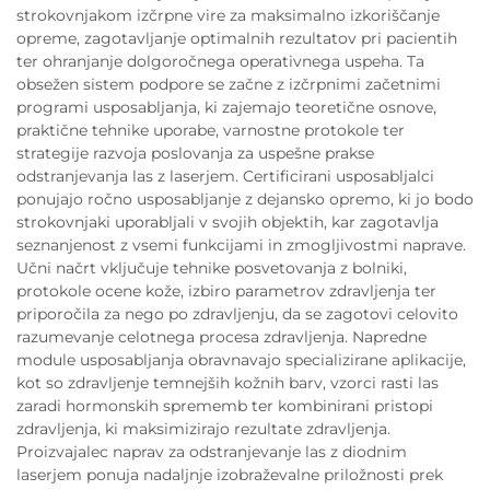
strokovnjakom izčrpne vire za maksimalno izkoriščanje
opreme, zagotavljanje optimalnih rezultatov pri pacientih
ter ohranjanje dolgoročnega operativnega uspeha. Ta
obsežen sistem podpore se začne z izčrpnimi začetnimi
programi usposabljanja, ki zajemajo teoretične osnove,
praktične tehnike uporabe, varnostne protokole ter
strategije razvoja poslovanja za uspešne prakse
odstranjevanja las z laserjem. Certificirani usposabljalci
ponujajo ročno usposabljanje z dejansko opremo, ki jo bodo
strokovnjaki uporabljali v svojih objektih, kar zagotavlja
seznanjenost z vsemi funkcijami in zmogljivostmi naprave.
Učni načrt vključuje tehnike posvetovanja z bolniki,
protokole ocene kože, izbiro parametrov zdravljenja ter
priporočila za nego po zdravljenju, da se zagotovi celovito
razumevanje celotnega procesa zdravljenja. Napredne
module usposabljanja obravnavajo specializirane aplikacije,
kot so zdravljenje temnejših kožnih barv, vzorci rasti las
zaradi hormonskih sprememb ter kombinirani pristopi
zdravljenja, ki maksimizirajo rezultate zdravljenja.
Proizvajalec naprav za odstranjevanje las z diodnim
laserjem ponuja nadaljnje izobraževalne priložnosti prek