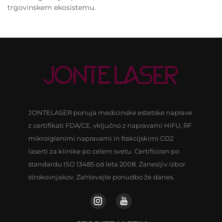
trgovinskem ekosistemu.
JONTELASER ponuja medicinske estetske naprave
z certifikati FDA/CE, vključno z napravami HIFU, RF
mikroiglenimi napravami in frakcijskimi CO2
laserti za klinike po celem svetu. Certificiran po
standardu ISO 13485 od leta 2008. Zanesljiv izbor
strokovnjakov. Zahtevajte ponudbo že danes.