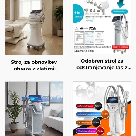
Odobren stroj za
Stroj za obnovitev
odstranjevanje las z
obraza z zlatimi
diodnim laserjem FDA,
mikroiglami in
MDR, MDSAP, 600 W,
dvojnimi frekvencami
1200 W, 1800 W, 3000
RF 1/2 MHz
W, 4 v 1 z zamenljivimi
glavami, valovne
dolžine 755 nm, 808
nm, 940 nm, 1064 nm