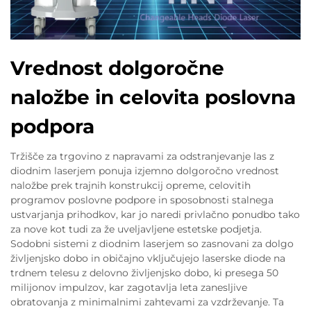
Vrednost dolgoročne
naložbe in celovita poslovna
podpora
Tržišče za trgovino z napravami za odstranjevanje las z
diodnim laserjem ponuja izjemno dolgoročno vrednost
naložbe prek trajnih konstrukcij opreme, celovitih
programov poslovne podpore in sposobnosti stalnega
ustvarjanja prihodkov, kar jo naredi privlačno ponudbo tako
za nove kot tudi za že uveljavljene estetske podjetja.
Sodobni sistemi z diodnim laserjem so zasnovani za dolgo
življenjsko dobo in običajno vključujejo laserske diode na
trdnem telesu z delovno življenjsko dobo, ki presega 50
milijonov impulzov, kar zagotavlja leta zanesljive
obratovanja z minimalnimi zahtevami za vzdrževanje. Ta