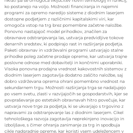
hkrati pa se omogoča vključitev novih tehnologij in funkcij,
ko postanejo na voljo. Možnosti financiranja in najemni
programi za opremo naredijo sisteme z diodnim laserjem
dostopne podjetjem z različnimi kapitalskimi viri, kar
omogoča vstop na trg brez pomembne začetne naložbe.
Ponovno nastajajoč model prihodkov, značilen za
obravnave odstranjevanja las, ustvarja predvidljive tokove
denarnih sredstev, ki podpirajo rast in razširjanje podjetja.
Paketi obravnav in vzdrževalni programi ustvarjajo stalne
prihodke poleg začetne prodaje opreme, kar ustvarja trajne
poslovne odnose med dobavitelji in končnimi uporabniki.
Visoka ponovna prodajna vrednost kakovostnih sistemov z
diodnim laserjem zagotavlja dodatno zaščito naložbe, saj
dobro vzdrževana oprema ohrani pomembno vrednost na
sekundarnem trgu. Možnosti razširjanja trga se nadaljujejo
po vsem svetu, zlasti v razvijajočih se gospodarstvih, kjer se
povpraševanje po estetskih obravnavah hitro povečuje, kar
ustvarja nove trge za podjetja, ki se ukvarjajo s trgovino z
napravami za odstranjevanje las z diodnim laserjem. Cikel
tehnološkega razvoja zagotavlja neprekinjeno inovacijo in
izboljšave, s čimer ohranja zanimanje za trg in spodbuja
cikle nadgradnje opreme, kar koristi vsem udeležencem v