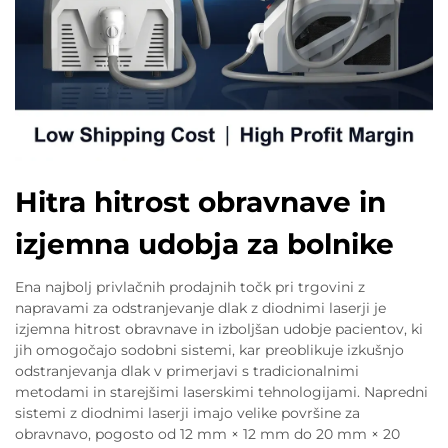
Hitra hitrost obravnave in
izjemna udobja za bolnike
Ena najbolj privlačnih prodajnih točk pri trgovini z
napravami za odstranjevanje dlak z diodnimi laserji je
izjemna hitrost obravnave in izboljšan udobje pacientov, ki
jih omogočajo sodobni sistemi, kar preoblikuje izkušnjo
odstranjevanja dlak v primerjavi s tradicionalnimi
metodami in starejšimi laserskimi tehnologijami. Napredni
sistemi z diodnimi laserji imajo velike površine za
obravnavo, pogosto od 12 mm × 12 mm do 20 mm × 20