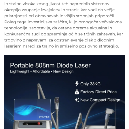
in stalno visoka zmogljivost teh naprednih sistemov
okrepijo zaupanje izvajalcev in strank, kar vodi do večje
pristojnosti pri obravnavah in višjih stopnjah priporočil.
Poleg tega investicijska zaščita, ki jo omogoča večvalovna
tehnologija, zagotavlja, da ostane oprema aktualna in
konkurenčna tudi ob spreminjajočih se tržnih zahtevah, kar
trgovino z napravami za odstranjevanje dlak z diodnim
laserjem naredi za trajno in smiselno poslovno strategijo.