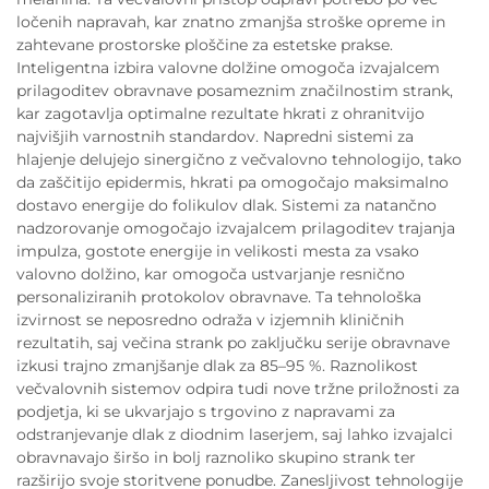
ločenih napravah, kar znatno zmanjša stroške opreme in
zahtevane prostorske ploščine za estetske prakse.
Inteligentna izbira valovne dolžine omogoča izvajalcem
prilagoditev obravnave posameznim značilnostim strank,
kar zagotavlja optimalne rezultate hkrati z ohranitvijo
najvišjih varnostnih standardov. Napredni sistemi za
hlajenje delujejo sinergično z večvalovno tehnologijo, tako
da zaščitijo epidermis, hkrati pa omogočajo maksimalno
dostavo energije do folikulov dlak. Sistemi za natančno
nadzorovanje omogočajo izvajalcem prilagoditev trajanja
impulza, gostote energije in velikosti mesta za vsako
valovno dolžino, kar omogoča ustvarjanje resnično
personaliziranih protokolov obravnave. Ta tehnološka
izvirnost se neposredno odraža v izjemnih kliničnih
rezultatih, saj večina strank po zaključku serije obravnave
izkusi trajno zmanjšanje dlak za 85–95 %. Raznolikost
večvalovnih sistemov odpira tudi nove tržne priložnosti za
podjetja, ki se ukvarjajo s trgovino z napravami za
odstranjevanje dlak z diodnim laserjem, saj lahko izvajalci
obravnavajo širšo in bolj raznoliko skupino strank ter
razširijo svoje storitvene ponudbe. Zanesljivost tehnologije