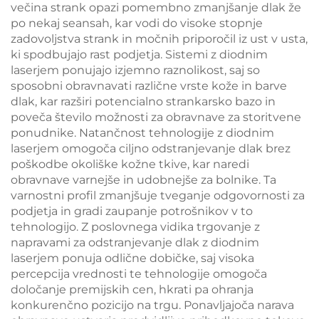
večina strank opazi pomembno zmanjšanje dlak že
po nekaj seansah, kar vodi do visoke stopnje
zadovoljstva strank in močnih priporočil iz ust v usta,
ki spodbujajo rast podjetja. Sistemi z diodnim
laserjem ponujajo izjemno raznolikost, saj so
sposobni obravnavati različne vrste kože in barve
dlak, kar razširi potencialno strankarsko bazo in
poveča število možnosti za obravnave za storitvene
ponudnike. Natančnost tehnologije z diodnim
laserjem omogoča ciljno odstranjevanje dlak brez
poškodbe okoliške kožne tkive, kar naredi
obravnave varnejše in udobnejše za bolnike. Ta
varnostni profil zmanjšuje tveganje odgovornosti za
podjetja in gradi zaupanje potrošnikov v to
tehnologijo. Z poslovnega vidika trgovanje z
napravami za odstranjevanje dlak z diodnim
laserjem ponuja odlične dobičke, saj visoka
percepcija vrednosti te tehnologije omogoča
določanje premijskih cen, hkrati pa ohranja
konkurenčno pozicijo na trgu. Ponavljajoča narava