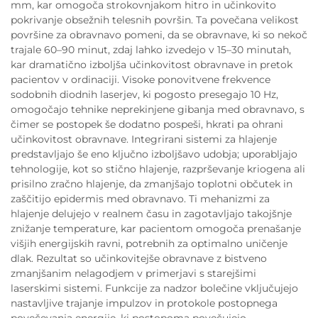
mm, kar omogoča strokovnjakom hitro in učinkovito
pokrivanje obsežnih telesnih površin. Ta povečana velikost
površine za obravnavo pomeni, da se obravnave, ki so nekoč
trajale 60–90 minut, zdaj lahko izvedejo v 15–30 minutah,
kar dramatično izboljša učinkovitost obravnave in pretok
pacientov v ordinaciji. Visoke ponovitvene frekvence
sodobnih diodnih laserjev, ki pogosto presegajo 10 Hz,
omogočajo tehnike neprekinjene gibanja med obravnavo, s
čimer se postopek še dodatno pospeši, hkrati pa ohrani
učinkovitost obravnave. Integrirani sistemi za hlajenje
predstavljajo še eno ključno izboljšavo udobja; uporabljajo
tehnologije, kot so stično hlajenje, razprševanje kriogena ali
prisilno zračno hlajenje, da zmanjšajo toplotni občutek in
zaščitijo epidermis med obravnavo. Ti mehanizmi za
hlajenje delujejo v realnem času in zagotavljajo takojšnje
znižanje temperature, kar pacientom omogoča prenašanje
višjih energijskih ravni, potrebnih za optimalno uničenje
dlak. Rezultat so učinkovitejše obravnave z bistveno
zmanjšanim nelagodjem v primerjavi s starejšimi
laserskimi sistemi. Funkcije za nadzor bolečine vključujejo
nastavljive trajanje impulzov in protokole postopnega
povečevanja energije, ki postopoma povečujejo