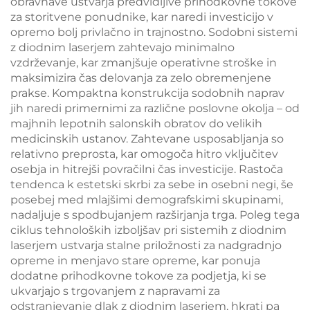
obravnave ustvarja predvidljive prihodkovne tokove
za storitvene ponudnike, kar naredi investicijo v
opremo bolj privlačno in trajnostno. Sodobni sistemi
z diodnim laserjem zahtevajo minimalno
vzdrževanje, kar zmanjšuje operativne stroške in
maksimizira čas delovanja za zelo obremenjene
prakse. Kompaktna konstrukcija sodobnih naprav
jih naredi primernimi za različne poslovne okolja – od
majhnih lepotnih salonskih obratov do velikih
medicinskih ustanov. Zahtevane usposabljanja so
relativno preprosta, kar omogoča hitro vključitev
osebja in hitrejši povračilni čas investicije. Rastoča
tendenca k estetski skrbi za sebe in osebni negi, še
posebej med mlajšimi demografskimi skupinami,
nadaljuje s spodbujanjem razširjanja trga. Poleg tega
ciklus tehnoloških izboljšav pri sistemih z diodnim
laserjem ustvarja stalne priložnosti za nadgradnjo
opreme in menjavo stare opreme, kar ponuja
dodatne prihodkovne tokove za podjetja, ki se
ukvarjajo s trgovanjem z napravami za
odstranjevanje dlak z diodnim laserjem, hkrati pa