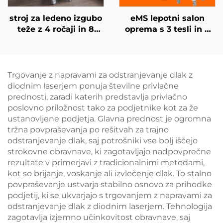
stroj za ledeno izgubo
eMS lepotni salon
teže z 4 ročaji in 8
oprema s 3 tesli in 4
zamenljivimi glavami,
ročaji Ciccslim za
tehnologija hladnega
elektromagnetno
hlajenja za 360°,
stimulacijo mišic
krioterapija za izgubo
Trgovanje z napravami za odstranjevanje dlak z
teže in lepotne
diodnim laserjem ponuja številne privlačne
namene
prednosti, zaradi katerih predstavlja privlačno
poslovno priložnost tako za podjetnike kot za že
ustanovljene podjetja. Glavna prednost je ogromna
tržna povpraševanja po rešitvah za trajno
odstranjevanje dlak, saj potrošniki vse bolj iščejo
strokovne obravnave, ki zagotavljajo nadpovprečne
rezultate v primerjavi z tradicionalnimi metodami,
kot so brijanje, voskanje ali izvlečenje dlak. To stalno
povpraševanje ustvarja stabilno osnovo za prihodke
podjetij, ki se ukvarjajo s trgovanjem z napravami za
odstranjevanje dlak z diodnim laserjem. Tehnologija
zagotavlja izjemno učinkovitost obravnave, saj