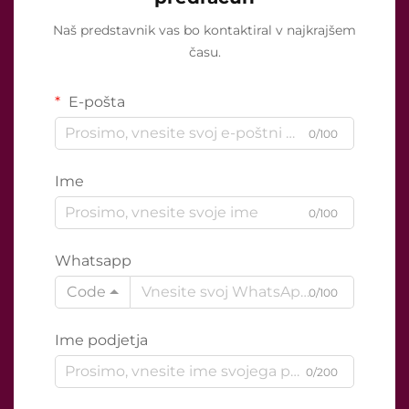
Naš predstavnik vas bo kontaktiral v najkrajšem
času.
E-pošta
0/100
Ime
0/100
Whatsapp
Code
0/100
Ime podjetja
0/200