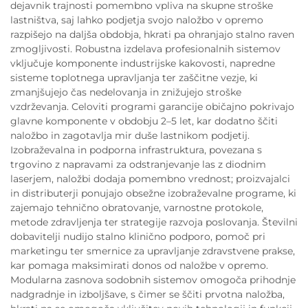
dejavnik trajnosti pomembno vpliva na skupne stroške
lastništva, saj lahko podjetja svojo naložbo v opremo
razpišejo na daljša obdobja, hkrati pa ohranjajo stalno raven
zmogljivosti. Robustna izdelava profesionalnih sistemov
vključuje komponente industrijske kakovosti, napredne
sisteme toplotnega upravljanja ter zaščitne vezje, ki
zmanjšujejo čas nedelovanja in znižujejo stroške
vzdrževanja. Celoviti programi garancije običajno pokrivajo
glavne komponente v obdobju 2–5 let, kar dodatno ščiti
naložbo in zagotavlja mir duše lastnikom podjetij.
Izobraževalna in podporna infrastruktura, povezana s
trgovino z napravami za odstranjevanje las z diodnim
laserjem, naložbi dodaja pomembno vrednost; proizvajalci
in distributerji ponujajo obsežne izobraževalne programe, ki
zajemajo tehnično obratovanje, varnostne protokole,
metode zdravljenja ter strategije razvoja poslovanja. Številni
dobavitelji nudijo stalno klinično podporo, pomoč pri
marketingu ter smernice za upravljanje zdravstvene prakse,
kar pomaga maksimirati donos od naložbe v opremo.
Modularna zasnova sodobnih sistemov omogoča prihodnje
nadgradnje in izboljšave, s čimer se ščiti prvotna naložba,