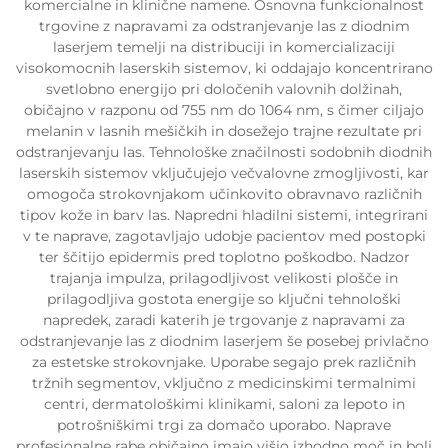
komercialne in klinične namene. Osnovna funkcionalnost
trgovine z napravami za odstranjevanje las z diodnim
laserjem temelji na distribuciji in komercializaciji
visokomocnih laserskih sistemov, ki oddajajo koncentrirano
svetlobno energijo pri določenih valovnih dolžinah,
običajno v razponu od 755 nm do 1064 nm, s čimer ciljajo
melanin v lasnih mešičkih in dosežejo trajne rezultate pri
odstranjevanju las. Tehnološke značilnosti sodobnih diodnih
laserskih sistemov vključujejo večvalovne zmogljivosti, kar
omogoča strokovnjakom učinkovito obravnavo različnih
tipov kože in barv las. Napredni hladilni sistemi, integrirani
v te naprave, zagotavljajo udobje pacientov med postopki
ter ščitijo epidermis pred toplotno poškodbo. Nadzor
trajanja impulza, prilagodljivost velikosti plošče in
prilagodljiva gostota energije so ključni tehnološki
napredek, zaradi katerih je trgovanje z napravami za
odstranjevanje las z diodnim laserjem še posebej privlačno
za estetske strokovnjake. Uporabe segajo prek različnih
tržnih segmentov, vključno z medicinskimi termalnimi
centri, dermatološkimi klinikami, saloni za lepoto in
potrošniškimi trgi za domačo uporabo. Naprave
profesionalne rabe običajno imajo višjo izhodno moč in bolj