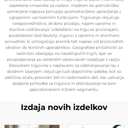
zapletene vmesnike za nadzor, medtem ko potrošniško
usmerjene naprave ponujajo poenostavljeno upravljanje z
vgrajenimi varnostnimi funkcijami. Trgovanje vključuje
veleposredništvo, drobno prodajo, najem opreme in
storitve vzdrževanja. Udeleženci na trgu so proizvajalci,
pooblaščeni distributerji, trgovci z opremo in storitveni
ponudniki, ki omogočajo premik teh naprav od proizvodnih
obratov do končnih uporabnikov. Geografske priložnosti za
razširitev obstajajo na naraščajočih trgih, kjer se
povpraševanje po estetskih obravnavah nadaljuje z rastjo.
Ekosistem trgovine z napravami za odstranjevanje las z
diodnim laserjem vključuje tudi dopolnilne izdelke, kot so
zaščitna očala, prevodni želi in nadomestni deli, kar ustvarja
dodatne prihodke za trgovce in distributerje na tem
specializiranem tržnem segmentu.
Izdaja novih izdelkov