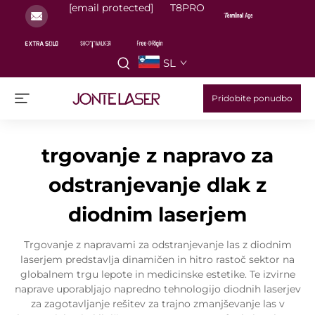
[email protected]
T8PRO
SL
Pridobite ponudbo
trgovanje z napravo za
odstranjevanje dlak z
diodnim laserjem
Trgovanje z napravami za odstranjevanje las z diodnim
laserjem predstavlja dinamičen in hitro rastoč sektor na
globalnem trgu lepote in medicinske estetike. Te izvirne
naprave uporabljajo napredno tehnologijo diodnih laserjev
za zagotavljanje rešitev za trajno zmanjševanje las v