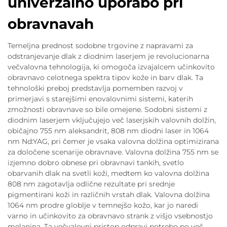
univerzalno uporabo pri
obravnavah
Temeljna prednost sodobne trgovine z napravami za
odstranjevanje dlak z diodnim laserjem je revolucionarna
večvalovna tehnologija, ki omogoča izvajalcem učinkovito
obravnavo celotnega spektra tipov kože in barv dlak. Ta
tehnološki preboj predstavlja pomemben razvoj v
primerjavi s starejšimi enovalovnimi sistemi, katerih
zmožnosti obravnave so bile omejene. Sodobni sistemi z
diodnim laserjem vključujejo več laserjskih valovnih dolžin,
običajno 755 nm aleksandrit, 808 nm diodni laser in 1064
nm Nd:YAG, pri čemer je vsaka valovna dolžina optimizirana
za določene scenarije obravnave. Valovna dolžina 755 nm se
izjemno dobro obnese pri obravnavi tankih, svetlo
obarvanih dlak na svetli koži, medtem ko valovna dolžina
808 nm zagotavlja odlične rezultate pri srednje
pigmentirani koži in različnih vrstah dlak. Valovna dolžina
1064 nm prodre globlje v temnejšo kožo, kar jo naredi
varno in učinkovito za obravnavo strank z višjo vsebnostjo
melanina. Ta večvalovni pristop odpravi potrebo po več