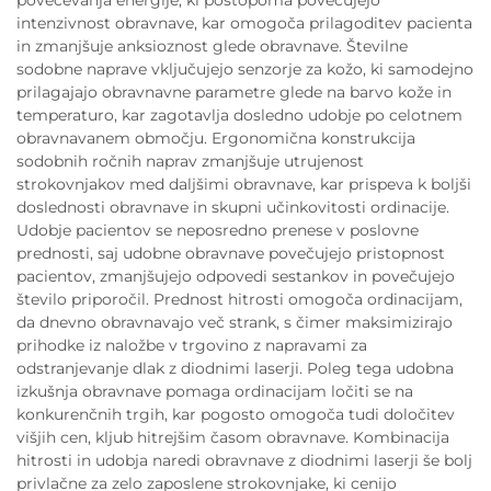
intenzivnost obravnave, kar omogoča prilagoditev pacienta
in zmanjšuje anksioznost glede obravnave. Številne
sodobne naprave vključujejo senzorje za kožo, ki samodejno
prilagajajo obravnavne parametre glede na barvo kože in
temperaturo, kar zagotavlja dosledno udobje po celotnem
obravnavanem območju. Ergonomična konstrukcija
sodobnih ročnih naprav zmanjšuje utrujenost
strokovnjakov med daljšimi obravnave, kar prispeva k boljši
doslednosti obravnave in skupni učinkovitosti ordinacije.
Udobje pacientov se neposredno prenese v poslovne
prednosti, saj udobne obravnave povečujejo pristopnost
pacientov, zmanjšujejo odpovedi sestankov in povečujejo
število priporočil. Prednost hitrosti omogoča ordinacijam,
da dnevno obravnavajo več strank, s čimer maksimizirajo
prihodke iz naložbe v trgovino z napravami za
odstranjevanje dlak z diodnimi laserji. Poleg tega udobna
izkušnja obravnave pomaga ordinacijam ločiti se na
konkurenčnih trgih, kar pogosto omogoča tudi določitev
višjih cen, kljub hitrejšim časom obravnave. Kombinacija
hitrosti in udobja naredi obravnave z diodnimi laserji še bolj
privlačne za zelo zaposlene strokovnjake, ki cenijo