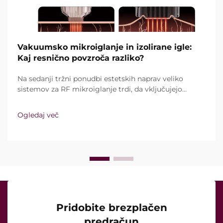
Vakuumsko mikroiglanje in izolirane igle:
Kaj resnično povzroča razliko?
Na sedanji tržni ponudbi estetskih naprav veliko
sistemov za RF mikroiglanje trdi, da vključujejo
vakuumsko tehnologijo in izolirane igle. Ključno
vprašanje pa ni le, ali te funkcije sploh obstajajo,
Ogledaj več
temveč kako natančno delujejo med kliničnim
zdravljenjem ...
Pridobite brezplačen
predračun