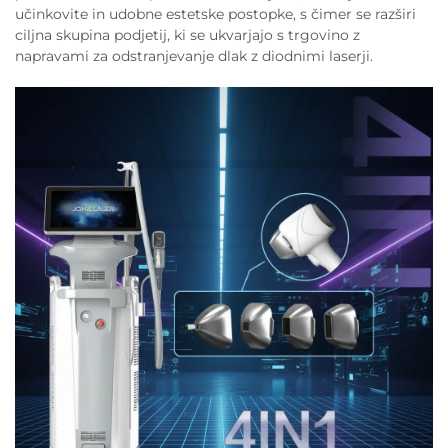
učinkovite in udobne estetske postopke, s čimer se razširi
ciljna skupina podjetij, ki se ukvarjajo s trgovino z
napravami za odstranjevanje dlak z diodnimi laserji.