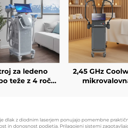
troj za ledeno
2,45 GHz Cool
bo teže z 4 ročaji
mikrovalovn
 8 zamenljivimi
naprava za
ami, tehnologija
izboljšanje ko
nega hlajenja za
telesa, zmanjše
, krioterapija za
celulita, dvigov
nje dlak z diodnim laserjem ponujajo pomembne praktične
st in donosnost podjetja. Prilagojeni sistemi zagotavljaj
zgubo teže in
in napenjanje 