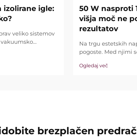
izolirane igle:
50 W nasproti 
iko?
višja moč ne p
rezultatov
prav veliko sistemov
jo vakuumsko
Na trgu estetskih na
rašanje pa ni le, ali
pogoste. Med njimi 
ako natančno delujejo
kot ključna prodajna 
Ogledaj več
resničnost precej dr
imenovana »moč« ...
idobite brezplačen predra