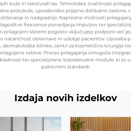
ipih kože in teksturah las. Tehnološke značilnosti prilag
alne protokole, uporabniško prijazne dotikalne zaslone,
vzdrževanje in nadgradnjo. Napredne možnosti prilagaja
ilagoditve frekvence ponavljanja impulzov ter specializi
lagojeni sistemi pogosto vključujejo podporo več jezi
ejo natančnost obravnave in udobje pacientov. Uporaba pr
dermatološke klinike, centri za kozmetično kirurgijo t
rilagojene rešitve. Proces prilagajanja omogoča integrac
adnosti ter specializirane izobraževalne module, ki so u
poklicnimi standardi.
Izdaja novih izdelkov