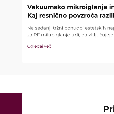
Vakuumsko mikroiglanje in 
Kaj resnično povzroča razl
Na sedanji tržni ponudbi estetskih na
za RF mikroiglanje trdi, da vključuje
tehnologijo in izolirane igle. Ključno vp
Ogledaj več
te funkcije sploh obstajajo, temveč k
med kliničnim zdravljenjem ...
Pr