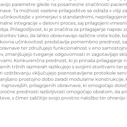
ijo parametre glede na posamezne značilnosti pacienta
potne namene
ter radiofrekve
ave. Ta možnost osebne prilagoditve se odraža v višji za
činkovitejše v primerjavi s standardnimi, neprilagojenimi
obdelavo obraz
lne integracije v delovni proces, saj prilagojeni vmesni
izgubo teže 
ja. Prilagodljivost, ki je značilna za prilagajanje naprav
ritev tako, da lahko obravnavajo različne vrste kože, ba
izboljšanje ko
roškovna učinkovitost predstavlja pomembno prednost, saj
telesa
obravnave ter združujejo funkcionalnost v eno samostojno
tev, zmanjšujejo tveganje odgovornosti in zagotavljajo s
evami. Konkurenčna prednost, ki jo prinaša prilagajanje 
nih tržnih razmerah razlikujejo s svojimi storitvami ter p
i vzdrževanju vključujejo poenostavljene protokole serv
njšano prostojno dobo zaradi modularne konstrukcije, 
 najnovejših, prilagojenih obravnave, ki omogočajo določit
goročne prednosti razširljivosti omogočajo obratom, da pr
hteve, s čimer zaščitijo svojo prvotno naložbo ter ohrani