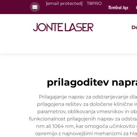
[email protected]
T8PRO
D
prilagoditev napr
Prilagajanje naprav za odstranjevanje dl
prilagojena rešitev za določene kliničn
parametrov, oblikovanja vmesnikov in obr
funkcionalnost prilagojenih naprav za odstra
nm ali 1064 nm, kar omogoča učinkovito ci
opremijo z najnovejšimi mehanizmi za hlaj