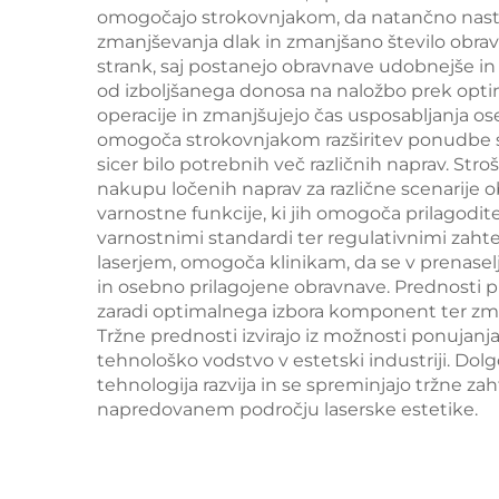
modeliranje telesa
omogočajo strokovnjakom, da natančno nastav
le
zmanjševanja dlak in zmanjšano število obravn
strank, saj postanejo obravnave udobnejše in u
od izboljšanega donosa na naložbo prek optima
operacije in zmanjšujejo čas usposabljanja oseb
omogoča strokovnjakom razširitev ponudbe sto
sicer bilo potrebnih več različnih naprav. St
nakupu ločenih naprav za različne scenarije 
varnostne funkcije, ki jih omogoča prilagodi
varnostnimi standardi ter regulativnimi zaht
laserjem, omogoča klinikam, da se v prenaselje
in osebno prilagojene obravnave. Prednosti pr
zaradi optimalnega izbora komponent ter zma
Tržne prednosti izvirajo iz možnosti ponujanja
tehnološko vodstvo v estetski industriji. Dol
tehnologija razvija in se spreminjajo tržne za
napredovanem področju laserske estetike.