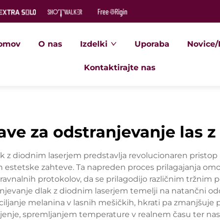
omov
O nas
Izdelki
Uporaba
Novice/
Kontaktirajte nas
ave za odstranjevanje las 
ak z diodnim laserjem predstavlja revolucionaren pristo
e in estetske zahteve. Ta napreden proces prilagajanja 
avnalnih protokolov, da se prilagodijo različnim tržni
njevanje dlak z diodnim laserjem temelji na natančni odd
ljanje melanina v lasnih mešičkih, hkrati pa zmanjšuje p
enje, spremljanjem temperature v realnem času ter nasta