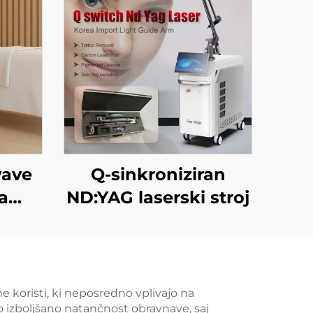
wave
Q-sinkroniziran
a
ND:YAG laserski stroj
ntur
vanje
anje
 koristi, ki neposredno vplivajo na
o izboljšano natančnost obravnave, saj
kože