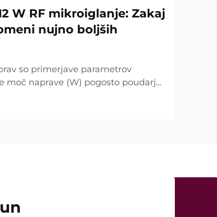
12 W RF mikroiglanje: Zakaj
omeni nujno boljših
prav so primerjave parametrov
se moč naprave (W) pogosto poudarja
točka. Vendar je s kliničnega vidika
ugačna. V mnogih primerih tako
čun