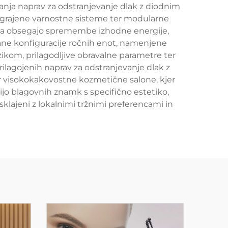
ajanja naprav za odstranjevanje dlak z diodnim
 vgrajene varnostne sisteme ter modularne
nja obsegajo spremembe izhodne energije,
rane konfiguracije ročnih enot, namenjene
kom, prilagodljive obravalne parametre ter
ilagojenih naprav za odstranjevanje dlak z
er visokokakovostne kozmetične salone, kjer
ijo blagovnih znamk s specifično estetiko,
sklajeni z lokalnimi tržnimi preferencami in