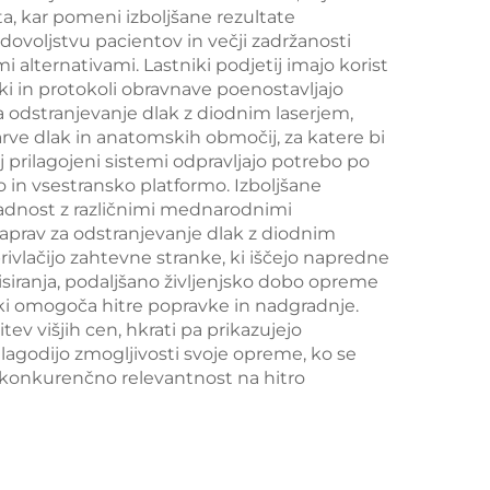
, kar pomeni izboljšane rezultate
nčno
dovoljstvu pacientov in večji zadržanosti
 alternativami. Lastniki podjetij imajo korist
a za
ki in protokoli obravnave poenostavljajo
in
 za odstranjevanje dlak z diodnim laserjem,
rve dlak in anatomskih območij, za katere bi
ntur
 prilagojeni sistemi odpravljajo potrebo po
 in vsestransko platformo. Izboljšane
kladnost z različnimi mednarodnimi
naprav za odstranjevanje dlak z diodnim
rivlačijo zahtevne stranke, ki iščejo napredne
isiranja, podaljšano življenjsko dobo opreme
ki omogoča hitre popravke in nadgradnje.
ev višjih cen, hkrati pa prikazujejo
ilagodijo zmogljivosti svoje opreme, ko se
jo konkurenčno relevantnost na hitro