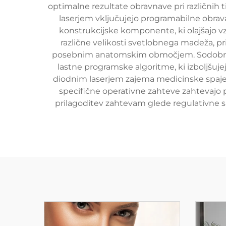
optimalne rezultate obravnave pri različnih t
laserjem vključujejo programabilne obrav
konstrukcijske komponente, ki olajšajo 
različne velikosti svetlobnega madeža, pr
posebnim anatomskim območjem. Sodobni pri
lastne programske algoritme, ki izboljšuj
diodnim laserjem zajema medicinske spaje, 
specifične operativne zahteve zahtevajo p
prilagoditev zahtevam glede regulativne skl