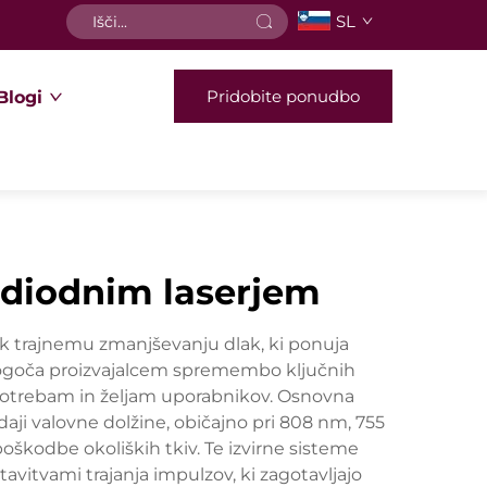
SL
Pridobite ponudbo
Blogi
z diodnim laserjem
p k trajnemu zmanjševanju dlak, ki ponuja
omogoča proizvajalcem spremembo ključnih
m potrebam in željam uporabnikov. Osnovna
aji valovne dolžine, običajno pri 808 nm, 755
oškodbe okoliških tkiv. Te izvirne sisteme
vitvami trajanja impulzov, ki zagotavljajo