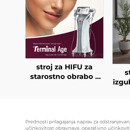
stroj za HIFU za
s
starostno obrabo z
izgu
natančnim
in
zdravljenjem na 4
glav
frekvencah,
hlad
dvigovanje obraza,
360°
Prednosti prilagajanja naprav za odstranjeva
napenjanje kože in
učinkovitost obravnave, operativno učinkovito
i