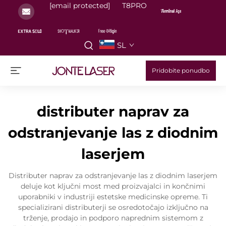
[email protected]
T8PRO
SL
Pridobite ponudbo
distributer naprav za
odstranjevanje las z diodnim
laserjem
Distributer naprav za odstranjevanje las z diodnim laserjem
deluje kot ključni most med proizvajalci in končnimi
uporabniki v industriji estetske medicinske opreme. Ti
specializirani distributerji se osredotočajo izključno na
trženje, prodajo in podporo naprednim sistemom z