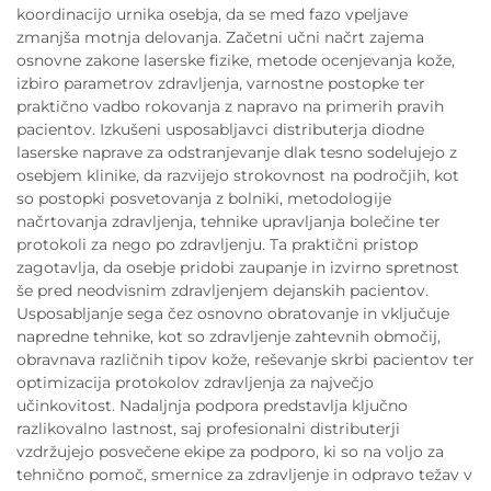
koordinacijo urnika osebja, da se med fazo vpeljave
zmanjša motnja delovanja. Začetni učni načrt zajema
osnovne zakone laserske fizike, metode ocenjevanja kože,
izbiro parametrov zdravljenja, varnostne postopke ter
praktično vadbo rokovanja z napravo na primerih pravih
pacientov. Izkušeni usposabljavci distributerja diodne
laserske naprave za odstranjevanje dlak tesno sodelujejo z
osebjem klinike, da razvijejo strokovnost na področjih, kot
so postopki posvetovanja z bolniki, metodologije
načrtovanja zdravljenja, tehnike upravljanja bolečine ter
protokoli za nego po zdravljenju. Ta praktični pristop
zagotavlja, da osebje pridobi zaupanje in izvirno spretnost
še pred neodvisnim zdravljenjem dejanskih pacientov.
Usposabljanje sega čez osnovno obratovanje in vključuje
napredne tehnike, kot so zdravljenje zahtevnih območij,
obravnava različnih tipov kože, reševanje skrbi pacientov ter
optimizacija protokolov zdravljenja za največjo
učinkovitost. Nadaljnja podpora predstavlja ključno
razlikovalno lastnost, saj profesionalni distributerji
vzdržujejo posvečene ekipe za podporo, ki so na voljo za
tehnično pomoč, smernice za zdravljenje in odpravo težav v