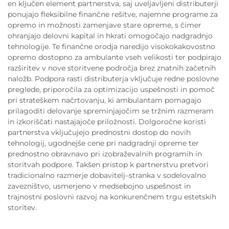
en ključen element partnerstva, saj uveljavljeni distributerji
ponujajo fleksibilne finančne rešitve, najemne programe za
opremo in možnosti zamenjave stare opreme, s čimer
ohranjajo delovni kapital in hkrati omogočajo nadgradnjo
tehnologije. Te finančne orodja naredijo visokokakovostno
opremo dostopno za ambulante vseh velikosti ter podpirajo
razširitev v nove storitvene področja brez znatnih začetnih
naložb. Podpora rasti distributerja vključuje redne poslovne
preglede, priporočila za optimizacijo uspešnosti in pomoč
pri strateškem načrtovanju, ki ambulantam pomagajo
prilagoditi delovanje spreminjajočim se tržnim razmeram
in izkoriščati nastajajoče priložnosti. Dolgoročne koristi
partnerstva vključujejo prednostni dostop do novih
tehnologij, ugodnejše cene pri nadgradnji opreme ter
prednostno obravnavo pri izobraževalnih programih in
storitvah podpore. Takšen pristop k partnerstvu pretvori
tradicionalno razmerje dobavitelj–stranka v sodelovalno
zavezništvo, usmerjeno v medsebojno uspešnost in
trajnostni poslovni razvoj na konkurenčnem trgu estetskih
storitev.