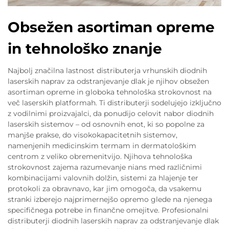
Obsežen asortiman opreme
in tehnološko znanje
Najbolj značilna lastnost distributerja vrhunskih diodnih
laserskih naprav za odstranjevanje dlak je njihov obsežen
asortiman opreme in globoka tehnološka strokovnost na
več laserskih platformah. Ti distributerji sodelujejo izključno
z vodilnimi proizvajalci, da ponudijo celovit nabor diodnih
laserskih sistemov – od osnovnih enot, ki so popolne za
manjše prakse, do visokokapacitetnih sistemov,
namenjenih medicinskim termam in dermatološkim
centrom z veliko obremenitvijo. Njihova tehnološka
strokovnost zajema razumevanje nians med različnimi
kombinacijami valovnih dolžin, sistemi za hlajenje ter
protokoli za obravnavo, kar jim omogoča, da vsakemu
stranki izberejo najprimernejšo opremo glede na njenega
specifičnega potrebe in finančne omejitve. Profesionalni
distributerji diodnih laserskih naprav za odstranjevanje dlak