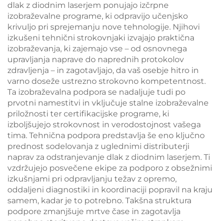
dlak z diodnim laserjem ponujajo izčrpne
izobraževalne programe, ki odpravijo učenjsko
krivuljo pri sprejemanju nove tehnologije. Njihovi
izkušeni tehnični strokovnjaki izvajajo praktična
izobraževanja, ki zajemajo vse – od osnovnega
upravljanja naprave do naprednih protokolov
zdravljenja – in zagotavljajo, da vaš osebje hitro in
varno doseže ustrezno strokovno kompetentnost.
Ta izobraževalna podpora se nadaljuje tudi po
prvotni namestitvi in vključuje stalne izobraževalne
priložnosti ter certifikacijske programe, ki
izboljšujejo strokovnost in verodostojnost vašega
tima. Tehnična podpora predstavlja še eno ključno
prednost sodelovanja z uglednimi distributerji
naprav za odstranjevanje dlak z diodnim laserjem. Ti
vzdržujejo posvečene ekipe za podporo z obsežnimi
izkušnjami pri odpravljanju težav z opremo,
oddaljeni diagnostiki in koordinaciji popravil na kraju
samem, kadar je to potrebno. Takšna struktura
podpore zmanjšuje mrtve čase in zagotavlja