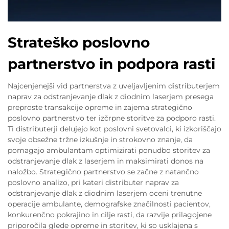
Strateško poslovno
partnerstvo in podpora rasti
Najcenjenejši vid partnerstva z uveljavljenim distributerjem
naprav za odstranjevanje dlak z diodnim laserjem presega
preproste transakcije opreme in zajema strategično
poslovno partnerstvo ter izčrpne storitve za podporo rasti.
Ti distributerji delujejo kot poslovni svetovalci, ki izkoriščajo
svoje obsežne tržne izkušnje in strokovno znanje, da
pomagajo ambulantam optimizirati ponudbo storitev za
odstranjevanje dlak z laserjem in maksimirati donos na
naložbo. Strategično partnerstvo se začne z natančno
poslovno analizo, pri kateri distributer naprav za
odstranjevanje dlak z diodnim laserjem oceni trenutne
operacije ambulante, demografske značilnosti pacientov,
konkurenčno pokrajino in cilje rasti, da razvije prilagojene
priporočila glede opreme in storitev, ki so usklajena s