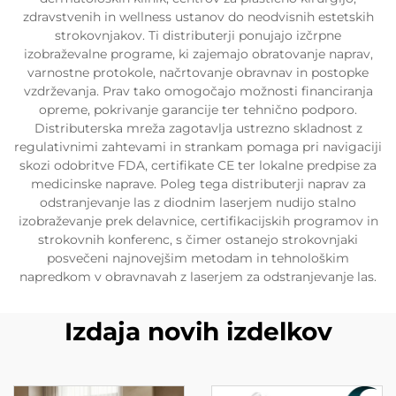
zdravstvenih in wellness ustanov do neodvisnih estetskih
strokovnjakov. Ti distributerji ponujajo izčrpne
izobraževalne programe, ki zajemajo obratovanje naprav,
varnostne protokole, načrtovanje obravnav in postopke
vzdrževanja. Prav tako omogočajo možnosti financiranja
opreme, pokrivanje garancije ter tehnično podporo.
Distributerska mreža zagotavlja ustrezno skladnost z
regulativnimi zahtevami in strankam pomaga pri navigaciji
skozi odobritve FDA, certifikate CE ter lokalne predpise za
medicinske naprave. Poleg tega distributerji naprav za
odstranjevanje las z diodnim laserjem nudijo stalno
izobraževanje prek delavnice, certifikacijskih programov in
strokovnih konferenc, s čimer ostanejo strokovnjaki
posvečeni najnovejšim metodam in tehnološkim
napredkom v obravnavah z laserjem za odstranjevanje las.
Izdaja novih izdelkov