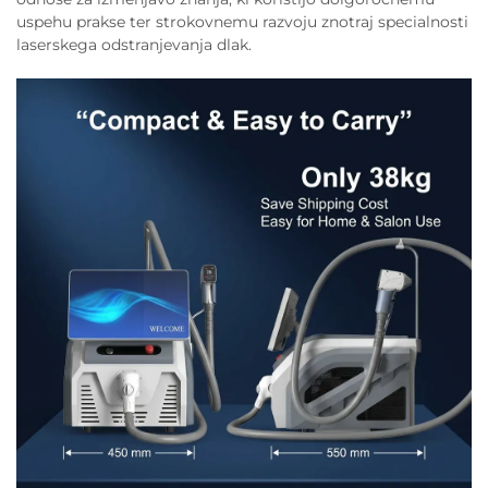
uspehu prakse ter strokovnemu razvoju znotraj specialnosti
laserskega odstranjevanja dlak.