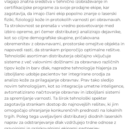
vlagajo znatna sredstva v tehnično izobraževanje in
certifikacijske programe za svoje prodajne ekipe, kar
zagotavlja, da imajo člani ekip popolno znanje o laserski
fiziki, fiziologiji kože in protokolih varnosti pri obravnavah.
Ta strokovnost se prenaša v vredno posvetovanje med
izbiro opreme, pri čemer distributerji analizirajo dejavnike,
kot so ciljne demografske skupine, pričakovana
obremenitev z obravnavami, prostorske omejitve objekta in
napovedi rasti, da strankam priporočijo optimalne rešitve.
Tehnološki asortiman distributerja običajno vključuje
sisteme z več valovnimi dolžinami za obravnavo različnih
tipov kože in barv dlak, napredne tehnologije hlajenja za
izboljšano udobje pacientov ter integrirane orodja za
analizo kože za prilagajanje obravnav. Prav tako sledijo
novim tehnologijam, kot so integracija umetne inteligence,
avtomatizirano načrtovanje obravnav in izboljšani sistemi
za spremljanje varnosti. Ta širok tehnološki spekter
zagotavlja strankam dostop do najnovejših rešitev, ki jim
omogočajo ohranjanje konkurenčnih prednosti na lokalnih
trgih. Poleg tega uveljavljeni distributerji diodnih laserskih
naprav za odstranjevanje dlak vzdržujejo trdne odnose z
razvojnimi in raziskovalnimi ekipami partnerjev