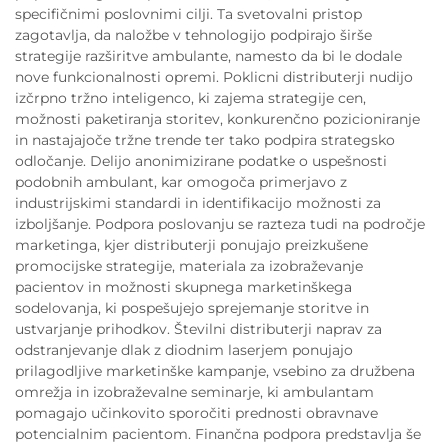
specifičnimi poslovnimi cilji. Ta svetovalni pristop
zagotavlja, da naložbe v tehnologijo podpirajo širše
strategije razširitve ambulante, namesto da bi le dodale
nove funkcionalnosti opremi. Poklicni distributerji nudijo
izčrpno tržno inteligenco, ki zajema strategije cen,
možnosti paketiranja storitev, konkurenčno pozicioniranje
in nastajajoče tržne trende ter tako podpira strategsko
odločanje. Delijo anonimizirane podatke o uspešnosti
podobnih ambulant, kar omogoča primerjavo z
industrijskimi standardi in identifikacijo možnosti za
izboljšanje. Podpora poslovanju se razteza tudi na področje
marketinga, kjer distributerji ponujajo preizkušene
promocijske strategije, materiala za izobraževanje
pacientov in možnosti skupnega marketinškega
sodelovanja, ki pospešujejo sprejemanje storitve in
ustvarjanje prihodkov. Številni distributerji naprav za
odstranjevanje dlak z diodnim laserjem ponujajo
prilagodljive marketinške kampanje, vsebino za družbena
omrežja in izobraževalne seminarje, ki ambulantam
pomagajo učinkovito sporočiti prednosti obravnave
potencialnim pacientom. Finančna podpora predstavlja še