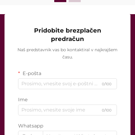
Pridobite brezplačen
predračun
Naš predstavnik vas bo kontaktiral v najkrajšem
času.
E-pošta
0/100
Ime
0/100
Whatsapp