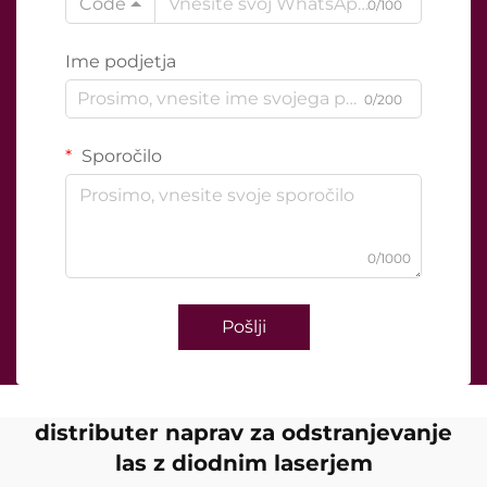
Code
0/100
Ime podjetja
0/200
Sporočilo
0/1000
Pošlji
distributer naprav za odstranjevanje
las z diodnim laserjem