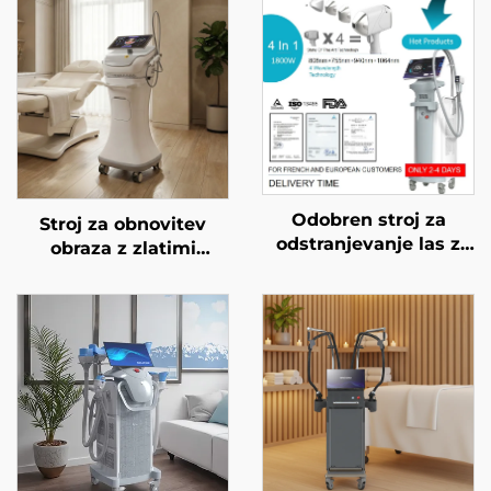
Odobren stroj za
Stroj za obnovitev
odstranjevanje las z
obraza z zlatimi
diodnim laserjem FDA,
mikroiglami in
MDR, MDSAP, 600 W,
dvojnimi frekvencami
1200 W, 1800 W, 3000
RF 1/2 MHz
W, 4 v 1 z zamenljivimi
glavami, valovne
dolžine 755 nm, 808
nm, 940 nm, 1064 nm