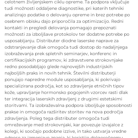
celotnem življenjskem ciklu opreme. Ta podpora vključuje
tudi možnosti oddaljene diagnostike, pri katerih tehniki
analizirajo podatke o delovanju opreme in brez potrebe po
osebnem obisku dajo priporočila za optimizacijo. Redni
kontakti in pregledi delovanja pomagajo prepoznati
možnosti za izboljšave protokolov ter dodatne potrebe po
usposabljanju. Distributer diodne laserske naprave za
odstranjevanje dlak omogoča tudi dostop do nadaljnjega
izobraževanja prek spletnih seminarjev, konferenc in
certifikacijskih programov, ki zdravstvene strokovnjake
redno posodabljajo glede najnovejših industrijskih
najboljših praks in novih tehnik. Številni distributerji
ponujajo napredne module usposabljanja, ki pokrivajo
specializirana področja, kot so zdravljenje etničnih tipov
kože, upravljanje hormonsko pogojenih vzorcev rasti dlak
ter integracija laserskih zdravljenj z drugimi estetskimi
storitvami. Ta izobraževalna podpora izboljšuje sposobnosti
prakse in omogoča razširitev storitev na nova področja
zdravljenja. Poleg tega distributer omogoča tudi
omreževanje med strokovnjaki, kar povezuje izvajalce z
kolegi, ki soočajo podobne izzive, in tako ustvarja vredne
odnose za izmenjavo znanja, ki koristijo dolgoročnemu