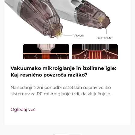
Vakuumsko mikroiglanje in izolirane igle:
Kaj resnično povzroča razliko?
Na sedanji tržni ponudbi estetskih naprav veliko
sistemov za RF mikroiglanje trdi, da vključujejo
vakuumsko tehnologijo in izolirane igle. Ključno
vprašanje pa ni le, ali te funkcije sploh obstajajo,
Ogledaj več
temveč kako natančno delujejo med kliničnim
zdravljenjem ...