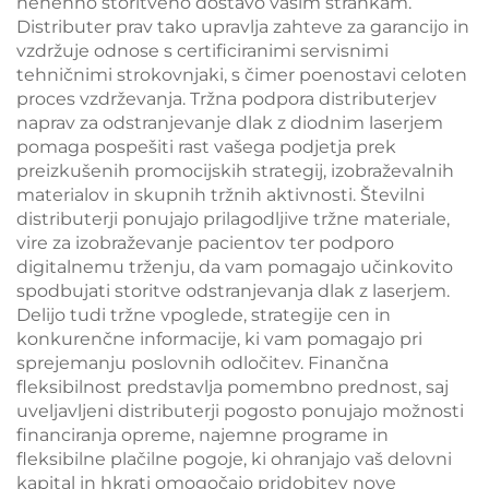
nenehno storitveno dostavo vašim strankam.
Distributer prav tako upravlja zahteve za garancijo in
vzdržuje odnose s certificiranimi servisnimi
tehničnimi strokovnjaki, s čimer poenostavi celoten
proces vzdrževanja. Tržna podpora distributerjev
naprav za odstranjevanje dlak z diodnim laserjem
pomaga pospešiti rast vašega podjetja prek
preizkušenih promocijskih strategij, izobraževalnih
materialov in skupnih tržnih aktivnosti. Številni
distributerji ponujajo prilagodljive tržne materiale,
vire za izobraževanje pacientov ter podporo
digitalnemu trženju, da vam pomagajo učinkovito
spodbujati storitve odstranjevanja dlak z laserjem.
Delijo tudi tržne vpoglede, strategije cen in
konkurenčne informacije, ki vam pomagajo pri
sprejemanju poslovnih odločitev. Finančna
fleksibilnost predstavlja pomembno prednost, saj
uveljavljeni distributerji pogosto ponujajo možnosti
financiranja opreme, najemne programe in
fleksibilne plačilne pogoje, ki ohranjajo vaš delovni
kapital in hkrati omogočajo pridobitev nove