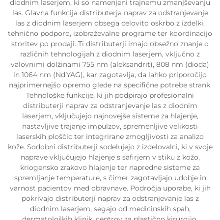
diodnim laserjem, ki so namenjeni trajnemu zmanjševanju
las. Glavna funkcija distributerja naprav za odstranjevanje
las z diodnim laserjem obsega celovito oskrbo z izdelki,
tehnično podporo, izobraževalne programe ter koordinacijo
storitev po prodaji. Ti distributerji imajo obsežno znanje o
različnih tehnologijah z diodnim laserjem, vključno z
valovnimi dolžinami 755 nm (aleksandrit), 808 nm (dioda)
in 1064 nm (Nd:YAG), kar zagotavlja, da lahko priporočijo
najprimernejšo opremo glede na specifične potrebe strank.
Tehnološke funkcije, ki jih podpirajo profesionalni
distributerji naprav za odstranjevanje las z diodnim
laserjem, vključujejo najnovejše sisteme za hlajenje,
nastavljive trajanje impulzov, spremenljive velikosti
laserskih ploščic ter integrirane zmogljivosti za analizo
kože. Sodobni distributerji sodelujejo z izdelovalci, ki v svoje
naprave vključujejo hlajenje s safirjem v stiku z kožo,
kriogensko zrakovo hlajenje ter napredne sisteme za
spremljanje temperature, s čimer zagotavljajo udobje in
varnost pacientov med obravnave. Področja uporabe, ki jih
pokrivajo distributerji naprav za odstranjevanje las z
diodnim laserjem, segajo od medicinskih spah,
dermatoloških klinik, centrov za plastično kirurgijo,