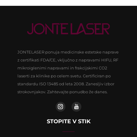
JONTELASER ponuja medicinske estetske naprave
z certifikati FDA/CE, vključno z napravami HIFU, RF
mikroiglenimi napravami in frakcijskimi CO2
laserti za klinike po celem svetu. Certificiran po
standardu ISO 13485 od leta 2008. Zanesljiv izbor
strokovnjakov. Zahtevajte ponudbo že danes.
STOPITE V STIK