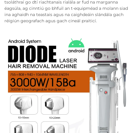
tsoláthraí go dtí riachtanais rialála ar fud na marganna
éagsúla, ag cinntiú go bhfuil an t-equipméad a molann siad
ina aghaidh na teastais agus na caighdeáin slándála gach
réigiún geografach agus gach cineál praiticí.