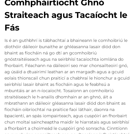
Comhpháirtíocht Ghnó
Straiteach agus Tacaíocht le
Fás
Is é an guthbhrí is tábhachtaí a bhaineann le comhoibriú le
díothóir dáileoir bunaithe ar ghléasanna lasair diód don
bhaint as fíocháin ná go dtí an gcomhoibriú
gnóstraitéiseach agus na seirbhísí tacaíochta iomlána do
fhorbairt. Féachann na dáileoirí seo mar chonsailteoirí gnó,
ag úsáid a dtuairimí leathan ar an margadh agus a gcuid
eolais thionscail chun praiticí a chabhraí le hionchur a gcuid
seirbhísí lasair bhaint as fíocháin agus le feabhsú a
mbuntáis ar an n-íocaíocht. Tosaíonn an comhoibriú
straitéiseach le h-anailís dhomhain ar an ghnó, áit a
mbrathann an dáileoir gléasanna lasair diód don bhaint as
fíocháin oibríochtaí na praitice faoi láthair, daonra na
bpacientí, an spás iompairteach, agus cuspóirí an fhorbairt
chun moltaí saincheaptha maidir le hiarratais agus seirbhísí
a fhorbairt a choimeád le cuspóirí gnó sonracha. Cinntíonn