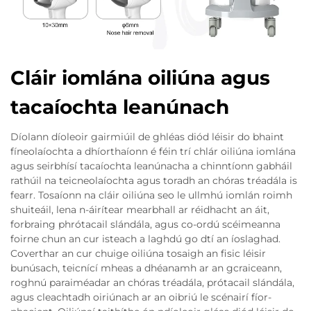
Cláir iomlána oiliúna agus
tacaíochta leanúnach
Díolann díoleoir gairmiúil de ghléas diód léisir do bhaint
fíneolaíochta a dhíorthaíonn é féin trí chlár oiliúna iomlána
agus seirbhísí tacaíochta leanúnacha a chinntíonn gabháil
rathúil na teicneolaíochta agus toradh an chóras tréadála is
fearr. Tosaíonn na cláir oiliúna seo le ullmhú iomlán roimh
shuiteáil, lena n-áirítear mearbhall ar réidhacht an áit,
forbraing phrótacail slándála, agus co-ordú scéimeanna
foirne chun an cur isteach a laghdú go dtí an íoslaghad.
Coverthar an cur chuige oiliúna tosaigh an fisic léisir
bunúsach, teicnící mheas a dhéanamh ar an gcraiceann,
roghnú paraiméadar an chóras tréadála, prótacail slándála,
agus cleachtadh oiriúnach ar an oibriú le scénairí fíor-