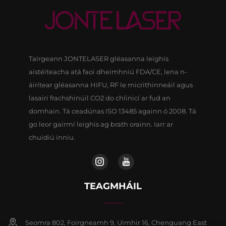
Tairgeann JONTELASER gléasanna leighis
aistéiteacha atá faoi dheimhniú FDA/CE, lena n-
áirítear gléasanna HIFU, RF le micrithinneáil agus
lasairí frachshinúil CO2 do chlinicí ar fud an
domhain. Tá ceadúnas ISO 13485 againn ó 2008. Tá
go leor gairmí leighis ag brath orainn. Iarr ar
chuidiú inniu.
TEAGMHÁIL
Seomra 802, Foirgneamh 9, Uimhir 16, Chenguang East