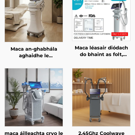
Maca léasair diódach
Maca an-ghabhála
do bhaint as folt,
aghaidhe le
ceadaithe ag an FDA,
micrighoirtíní óir agus
ag an MDR, agus ag an
RF dá dhraoidh
MDSAP, 600W, 1200W,
freastalaí 1/2 MHz
1800W, 3000W, 4 i 1, le
spásanna in ionadú,
755 nm, 808 nm, 940
nm, 1064 nm
maca áilleachta cryo le
2.45Ghz Coolwave