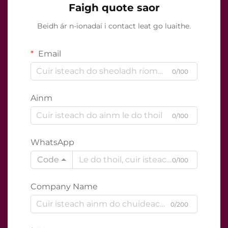
Faigh quote saor
Beidh ár n-ionadaí i contact leat go luaithe.
Email
0/100
Ainm
0/100
WhatsApp
Code
0/100
Company Name
0/200