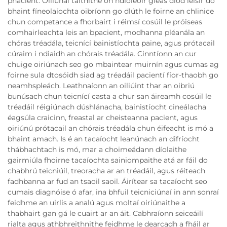
phacient. Oiliúnaí taithíthe ón ndíoleoir gléas diód léisir do
bhaint fíneolaíochta oibríonn go dlúth le foirne an chlinice
chun competance a fhorbairt i réimsí cosúil le próiseas
comhairleachta leis an bpacient, modhanna pléanála an
chóras tréadála, teicnící bainistíochta paine, agus prótacail
cúraim i ndiaidh an chórais tréadála. Cinntíonn an cur
chuige oiriúnach seo go mbaintear muirnín agus cumas ag
foirne sula dtosóidh siad ag tréadáil pacientí fíor-thaobh go
neamhspleách. Leathnaíonn an oiliúint thar an oibriú
bunúsach chun teicnící casta a chur san áireamh cosúil le
tréadáil réigiúnach dúshlánacha, bainistíocht cineálacha
éagsúla craicinn, freastal ar cheisteanna pacient, agus
oiriúnú prótacail an chórais tréadála chun éifeacht is mó a
bhaint amach. Is é an tacaíocht leanúnach an difríocht
thábhachtach is mó, mar a choimeádann díolaithe
gairmiúla fhoirne tacaíochta sainiompaithe atá ar fáil do
chabhrú teicniúil, treoracha ar an tréadáil, agus réiteach
fadhbanna ar fud an tsaoil saoil. Áirítear sa tacaíocht seo
cumais diagnóise ó afar, ina bhfuil teicniciúnaí in ann sonraí
feidhme an uirlis a analú agus moltaí oiriúnaithe a
thabhairt gan gá le cuairt ar an áit. Cabhraíonn seiceáilí
rialta agus athbhreithnithe feidhme le dearcadh a fháil ar