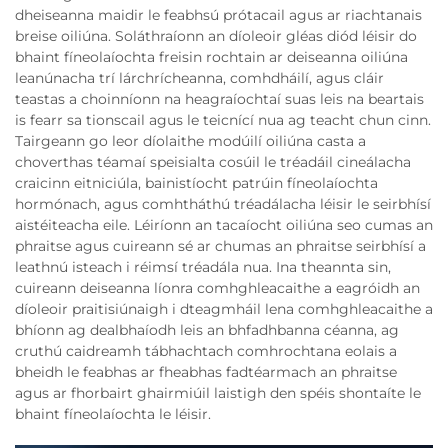
dheiseanna maidir le feabhsú prótacail agus ar riachtanais
breise oiliúna. Soláthraíonn an díoleoir gléas diód léisir do
bhaint fíneolaíochta freisin rochtain ar deiseanna oiliúna
leanúnacha trí lárchrícheanna, comhdháilí, agus cláir
teastas a choinníonn na heagraíochtaí suas leis na beartais
is fearr sa tionscail agus le teicnící nua ag teacht chun cinn.
Tairgeann go leor díolaithe modúilí oiliúna casta a
choverthas téamaí speisialta cosúil le tréadáil cineálacha
craicinn eitniciúla, bainistíocht patrúin fíneolaíochta
hormónach, agus comhtháthú tréadálacha léisir le seirbhísí
aistéiteacha eile. Léiríonn an tacaíocht oiliúna seo cumas an
phraitse agus cuireann sé ar chumas an phraitse seirbhísí a
leathnú isteach i réimsí tréadála nua. Ina theannta sin,
cuireann deiseanna líonra comhghleacaithe a eagróidh an
díoleoir praitisiúnaigh i dteagmháil lena comhghleacaithe a
bhíonn ag dealbhaíodh leis an bhfadhbanna céanna, ag
cruthú caidreamh tábhachtach comhrochtana eolais a
bheidh le feabhas ar fheabhas fadtéarmach an phraitse
agus ar fhorbairt ghairmiúil laistigh den spéis shontaíte le
bhaint fíneolaíochta le léisir.