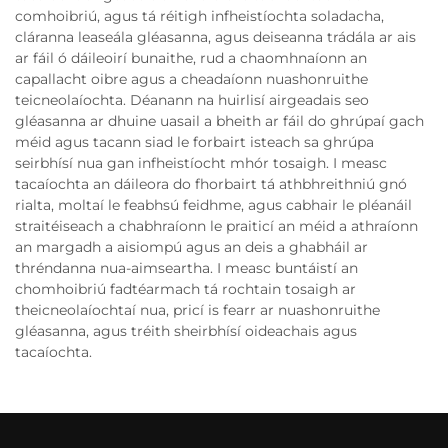
comhoibriú, agus tá réitigh infheistíochta soladacha,
cláranna leaseála gléasanna, agus deiseanna trádála ar ais
ar fáil ó dáileoirí bunaithe, rud a chaomhnaíonn an
capallacht oibre agus a cheadaíonn nuashonruithe
teicneolaíochta. Déanann na huirlisí airgeadais seo
gléasanna ar dhuine uasail a bheith ar fáil do ghrúpaí gach
méid agus tacann siad le forbairt isteach sa ghrúpa
seirbhísí nua gan infheistíocht mhór tosaigh. I measc
tacaíochta an dáileora do fhorbairt tá athbhreithniú gnó
rialta, moltaí le feabhsú feidhme, agus cabhair le pléanáil
straitéiseach a chabhraíonn le praiticí an méid a athraíonn
an margadh a aisiompú agus an deis a ghabháil ar
thréndanna nua-aimseartha. I measc buntáistí an
chomhoibriú fadtéarmach tá rochtain tosaigh ar
theicneolaíochtaí nua, pricí is fearr ar nuashonruithe
gléasanna, agus tréith sheirbhísí oideachais agus
tacaíochta.