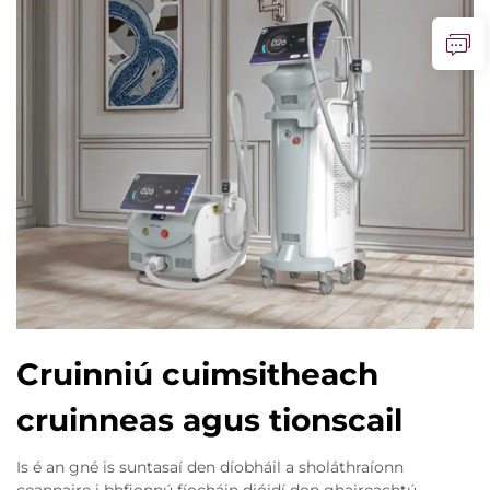
Cruinniú cuimsitheach
cruinneas agus tionscail
Is é an gné is suntasaí den díobháil a sholáthraíonn
ceannaire i bhfionnú fíocháin dióidí don ghaireachtú