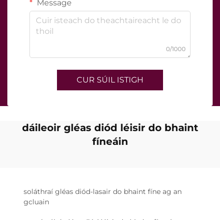
Message
0/1000
CUR SÚIL ISTIGH
dáileoir gléas diód léisir do bhaint
fíneáin
soláthraí gléas diód-lasair do bhaint fíne ag an
gcluain