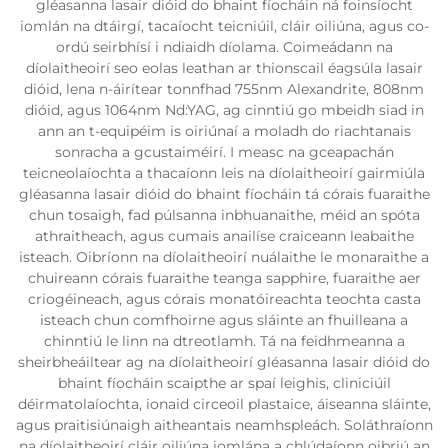
gléasanna lasair dióid do bhaint fíocháin ná foinsíocht
iomlán na dtáirgí, tacaíocht teicniúil, cláir oiliúna, agus co-
ordú seirbhísí i ndiaidh díolama. Coimeádann na
díolaitheoirí seo eolas leathan ar thionscail éagsúla lasair
dióid, lena n-áirítear tonnfhad 755nm Alexandrite, 808nm
dióid, agus 1064nm Nd:YAG, ag cinntiú go mbeidh siad in
ann an t-equipéim is oiriúnaí a moladh do riachtanais
sonracha a gcustaiméirí. I measc na gceapachán
teicneolaíochta a thacaíonn leis na díolaitheoirí gairmiúla
gléasanna lasair dióid do bhaint fíocháin tá córais fuaraithe
chun tosaigh, fad púlsanna inbhuanaithe, méid an spóta
athraitheach, agus cumais anailíse craiceann leabaithe
isteach. Oibríonn na díolaitheoirí nuálaithe le monaraithe a
chuireann córais fuaraithe teanga sapphire, fuaraithe aer
criogéineach, agus córais monatóireachta teochta casta
isteach chun comfhoirne agus sláinte an fhuilleana a
chinntiú le linn na dtreotlamh. Tá na feidhmeanna a
sheirbheáiltear ag na díolaitheoirí gléasanna lasair dióid do
bhaint fíocháin scaipthe ar spaí leighis, cliniciúil
déirmatolaíochta, ionaid circeoil plastaice, áiseanna sláinte,
agus praitisiúnaigh aitheantais neamhspleách. Soláthraíonn
na díolaitheoirí cláir oiliúna iomlána a chlúdaíonn oibriú an