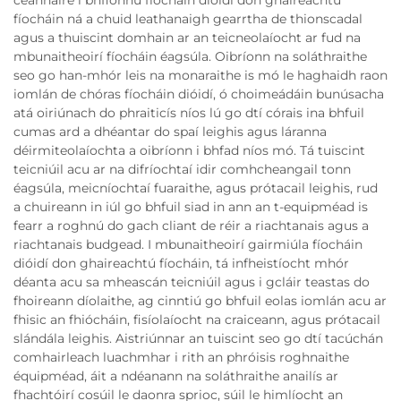
fíocháin ná a chuid leathanaigh gearrtha de thionscadal
agus a thuiscint domhain ar an teicneolaíocht ar fud na
mbunaitheoirí fíocháin éagsúla. Oibríonn na soláthraithe
seo go han-mhór leis na monaraithe is mó le haghaidh raon
iomlán de chóras fíocháin dióidí, ó choimeádáin bunúsacha
atá oiriúnach do phraiticís níos lú go dtí córais ina bhfuil
cumas ard a dhéantar do spaí leighis agus láranna
déirmiteolaíochta a oibríonn i bhfad níos mó. Tá tuiscint
teicniúil acu ar na difríochtaí idir comhcheangail tonn
éagsúla, meicníochtaí fuaraithe, agus prótacail leighis, rud
a chuireann in iúl go bhfuil siad in ann an t-equipméad is
fearr a roghnú do gach cliant de réir a riachtanais agus a
riachtanais budgead. I mbunaitheoirí gairmiúla fíocháin
dióidí don ghaireachtú fíocháin, tá infheistíocht mhór
déanta acu sa mheascán teicniúil agus i gcláir teastas do
fhoireann díolaithe, ag cinntiú go bhfuil eolas iomlán acu ar
fhisic an fhiócháin, fisíolaíocht na craiceann, agus prótacail
slándála leighis. Aistriúnnar an tuiscint seo go dtí tacúchán
comhairleach luachmhar i rith an phróisis roghnaithe
équipméad, áit a ndéanann na soláthraithe anailís ar
fhachtóirí cosúil le daonra sprioc, súil le himlíocht an