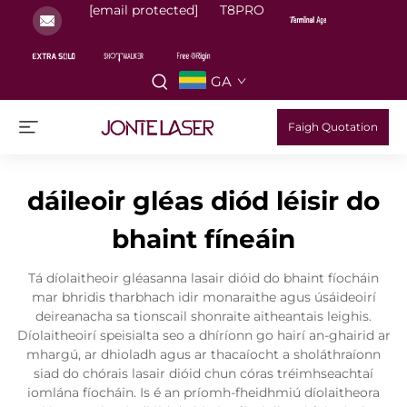
[email protected]
T8PRO
GA
Faigh Quotation
dáileoir gléas diód léisir do
bhaint fíneáin
Tá díolaitheoir gléasanna lasair dióid do bhaint fíocháin
mar bhridis tharbhach idir monaraithe agus úsáideoirí
deireanacha sa tionscail shonraite aitheantais leighis.
Díolaitheoirí speisialta seo a dhíríonn go hairí an-ghairid ar
mhargú, ar dhioladh agus ar thacaíocht a sholáthraíonn
siad do chórais lasair dióid chun córas tréimhseachtaí
iomlána fíocháin. Is é an príomh-fheidhmiú díolaitheora