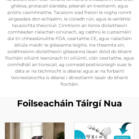
ghléisa, protacail slándála, pléanáil an treotlamh, agus
próitis caomhnaithe. Tacaíonn siad freisin le rogha roinnt
airgeadais don echipéim, le cíoradh rún, agus le seirbhísí
tacaíochta theicniúil. Cinntíonn an líonra díolaitheoirí
comhéadan rialachán oiriúnach, ag cabhrú le custaiméirí
dul trí chheadúnuithe FDA, ceartaithe CE, agus rialacháin
áitiúla maidir le gléasanna leighis. Ina theannta sin,
soláthraíonn díolaitheoirí gléasanna lasair dióid do bhaint
fíocháin oiliúint leanúnach trí oiliúintí, cláir ceartaithe, agus
comhdháil an tionscail, ag coimeád praitisiúnaigh suas le
dáta ar na téchníocht is déanaí agus ar na forbairtí
teicneolaíochta is déanaí i dtreotlamh lasair do bhaint
fíocháin.
Foilseacháin Táirgí Nua