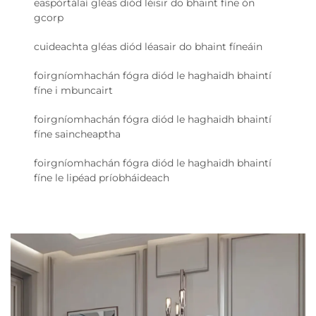
easpórtálaí gléas diód léisir do bhaint fíne ón
gcorp
cuideachta gléas diód léasair do bhaint fíneáin
foirgníomhachán fógra diód le haghaidh bhaintí
fíne i mbuncairt
foirgníomhachán fógra diód le haghaidh bhaintí
fíne saincheaptha
foirgníomhachán fógra diód le haghaidh bhaintí
fíne le lipéad príobháideach