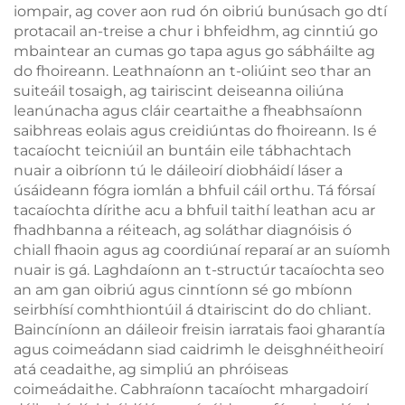
iompair, ag cover aon rud ón oibriú bunúsach go dtí
protacail an-treise a chur i bhfeidhm, ag cinntiú go
mbaintear an cumas go tapa agus go sábháilte ag
do fhoireann. Leathnaíonn an t-oliúint seo thar an
suiteáil tosaigh, ag tairiscint deiseanna oiliúna
leanúnacha agus cláir ceartaithe a fheabhsaíonn
saibhreas eolais agus creidiúntas do fhoireann. Is é
tacaíocht teicniúil an buntáin eile tábhachtach
nuair a oibríonn tú le dáileoirí diobháidí láser a
úsáideann fógra iomlán a bhfuil cáil orthu. Tá fórsaí
tacaíochta dírithe acu a bhfuil taithí leathan acu ar
fhadhbanna a réiteach, ag soláthar diagnóisis ó
chiall fhaoin agus ag coordiúnaí reparaí ar an suíomh
nuair is gá. Laghdaíonn an t-structúr tacaíochta seo
an am gan oibriú agus cinntíonn sé go mbíonn
seirbhísí comhthiontúil á dtairiscint do do chliant.
Baincíníonn an dáileoir freisin iarratais faoi gharantía
agus coimeádann siad caidrimh le deisghnéitheoirí
atá ceadaithe, ag simpliú an phróiseas
coimeádaithe. Cabhraíonn tacaíocht mhargadoirí