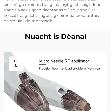
cinntiú go mbíonn tú ag fulaingt gach caighdeán
slándála agus gach riachtanas dlí, ag laghdú ar
rioscaí freagrachta agus ag coimeád creidiúntais
gairmiúla i do mhargadh.
Nuacht is Déanaí
06
Mar