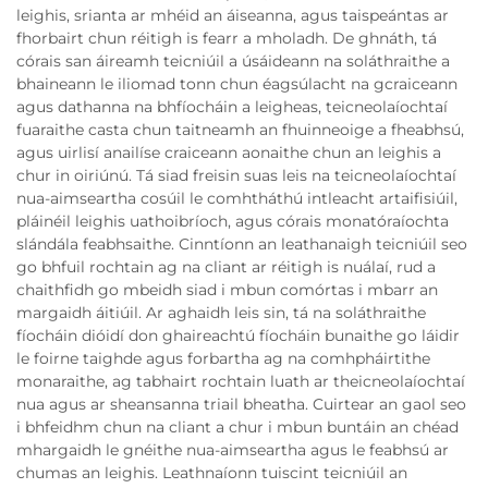
leighis, srianta ar mhéid an áiseanna, agus taispeántas ar
fhorbairt chun réitigh is fearr a mholadh. De ghnáth, tá
córais san áireamh teicniúil a úsáideann na soláthraithe a
bhaineann le iliomad tonn chun éagsúlacht na gcraiceann
agus dathanna na bhfíocháin a leigheas, teicneolaíochtaí
fuaraithe casta chun taitneamh an fhuinneoige a fheabhsú,
agus uirlisí anailíse craiceann aonaithe chun an leighis a
chur in oiriúnú. Tá siad freisin suas leis na teicneolaíochtaí
nua-aimseartha cosúil le comhtháthú intleacht artaifisiúil,
pláinéil leighis uathoibríoch, agus córais monatóraíochta
slándála feabhsaithe. Cinntíonn an leathanaigh teicniúil seo
go bhfuil rochtain ag na cliant ar réitigh is nuálaí, rud a
chaithfidh go mbeidh siad i mbun comórtas i mbarr an
margaidh áitiúil. Ar aghaidh leis sin, tá na soláthraithe
fíocháin dióidí don ghaireachtú fíocháin bunaithe go láidir
le foirne taighde agus forbartha ag na comhpháirtithe
monaraithe, ag tabhairt rochtain luath ar theicneolaíochtaí
nua agus ar sheansanna triail bheatha. Cuirtear an gaol seo
i bhfeidhm chun na cliant a chur i mbun buntáin an chéad
mhargaidh le gnéithe nua-aimseartha agus le feabhsú ar
chumas an leighis. Leathnaíonn tuiscint teicniúil an