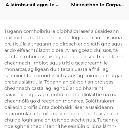
4 láimhseáil agus le 8
Micreathón le Corpas
cheann in ionadú, le
Caolú, Laghdú Ceallúil,
teicneolaíocht
Ardú & Tintreach na
fuaraithe 360 céim, le
Craiceann, Raidi-
criothaireacht, le
umhthacht Aghaidh le
Tugann comhoibriú le díobháidí láser a úsáideann
laghdú meáchan
haghaidh Caillteanais
dáileoirí bunaithe ar bhainne fógra iomlán leasanna
Meáchain, Glanadh
praiticiúla a thagann go díreach ar do rath gnó agus
Corpais
ar do éifeachtúlacht oibre. Ar an gcéad dul síos, tá
buntáin mhór costais ag na dáileoirí seo trí chúláimh
cheannach i mbloc agus tríd a gcaidreamh le
monarcaí, ag ligean duit tacair uasta a fháil ag
cainníochtaí comórtasach agus ag coimeád margaí
brabais sláintiúla. Tógann an dáileoir an próiseas
cheannach casta, ag laghdú ar do bharraint
riaracháin agus ag cinntiú luaithe díolaithe ná má
cheannófá go díreach ón monarca. Soláthraíonn
dáileoirí proifisiúnta díobháidí láser a úsáideann
fógra iomlán clár oiliúna iomlán a bhaintear an cur
chuige foghlama ón teicneolaíocht nua. Tugann a
ndeisghnéitheoirí taithíthe seisiúin oiliúna lámh-