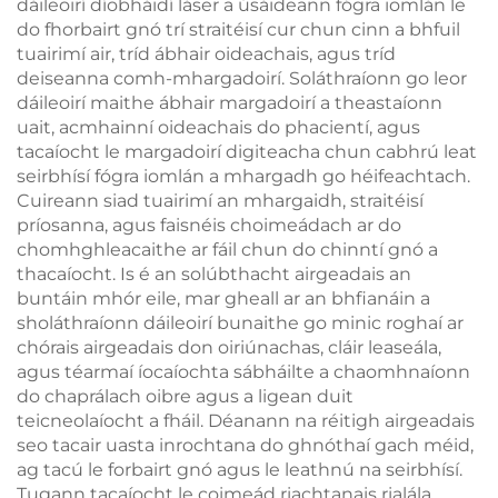
dáileoirí díobháidí láser a úsáideann fógra iomlán le
do fhorbairt gnó trí straitéisí cur chun cinn a bhfuil
tuairimí air, tríd ábhair oideachais, agus tríd
deiseanna comh-mhargadoirí. Soláthraíonn go leor
dáileoirí maithe ábhair margadoirí a theastaíonn
uait, acmhainní oideachais do phacientí, agus
tacaíocht le margadoirí digiteacha chun cabhrú leat
seirbhísí fógra iomlán a mhargadh go héifeachtach.
Cuireann siad tuairimí an mhargaidh, straitéisí
príosanna, agus faisnéis choimeádach ar do
chomhghleacaithe ar fáil chun do chinntí gnó a
thacaíocht. Is é an solúbthacht airgeadais an
buntáin mhór eile, mar gheall ar an bhfianáin a
sholáthraíonn dáileoirí bunaithe go minic roghaí ar
chórais airgeadais don oiriúnachas, cláir leaseála,
agus téarmaí íocaíochta sábháilte a chaomhnaíonn
do chaprálach oibre agus a ligean duit
teicneolaíocht a fháil. Déanann na réitigh airgeadais
seo tacair uasta inrochtana do ghnóthaí gach méid,
ag tacú le forbairt gnó agus le leathnú na seirbhísí.
Tugann tacaíocht le coimeád riachtanais rialála