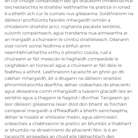
an cur chuige consailteach seo go dtacaíonn infheistíochtaí
teicneolaíochta le straitéisí leathnaithe na praitice in ionad
é a bheith ach cur le cumais nua gléasanna. Soláthraíonn na
dáileoirí proifisiúnta faisnéis mhargaidh iomlán a
chlúdaíonn straitéisí pricí, roghanna pacáiste seirbhísí,
suíomh iompairteach, agus trendanna nua-aimseartha ar
an margadh a chuireann le cinntiú straitéiseach. Déanann
siad roinnt sonraí feidhme a bhfuil ainm
neamhbhriathartha orthu ó phraiticí cosúla, rud a
chuireann ar fáil meascán le haghaidh comparáide le
caighdeáin an tionscail agus a chuireann ar fáil deisí le
feabhsú a aithint. Leathnaíonn tacaíocht an ghnó go dtí
cabhair mhargaidh, áit a dtugann na dáileoirí straitéisí
phromhótaíochta dearftha, ábhair oideachais do phacientí,
agus deiseanna comh-mhargaidh a luasann glacadh leis an
seirbhís agus a thagann le hagóid i dtorthaí. Tairgeann go
leor dáileoirí gléasanna lasair diód don bhaint as fíocháin
campanaí margaidh a d’fhéadfadh a bheith saincheaptha,
ábhair le húsáid ar shóisialaí meáin, agus séimineáirí
oideachais a chabhraíonn le praiticí an bhuntáis a thabhairt
ar bhuntáis na dtreatmientí do phacientí féin. Is é an
tacaíocht airgeadais an chuid eile tábhachtach den