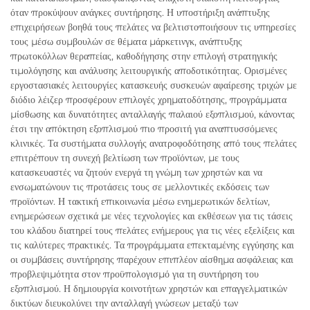
όταν προκύψουν ανάγκες συντήρησης. Η υποστήριξη ανάπτυξης
επιχειρήσεων βοηθά τους πελάτες να βελτιστοποιήσουν τις υπηρεσίες
τους μέσω συμβουλών σε θέματα μάρκετινγκ, ανάπτυξης
πρωτοκόλλων θεραπείας, καθοδήγησης στην επιλογή στρατηγικής
τιμολόγησης και ανάλυσης λειτουργικής αποδοτικότητας. Ορισμένες
εργοστασιακές λειτουργίες κατασκευής συσκευών αφαίρεσης τριχών με
διόδιο λέιζερ προσφέρουν επιλογές χρηματοδότησης, προγράμματα
μίσθωσης και δυνατότητες ανταλλαγής παλαιού εξοπλισμού, κάνοντας
έτσι την απόκτηση εξοπλισμού πιο προσιτή για αναπτυσσόμενες
κλινικές. Τα συστήματα συλλογής ανατροφοδότησης από τους πελάτες
επιτρέπουν τη συνεχή βελτίωση των προϊόντων, με τους
κατασκευαστές να ζητούν ενεργά τη γνώμη των χρηστών και να
ενσωματώνουν τις προτάσεις τους σε μελλοντικές εκδόσεις των
προϊόντων. Η τακτική επικοινωνία μέσω ενημερωτικών δελτίων,
ενημερώσεων σχετικά με νέες τεχνολογίες και εκθέσεων για τις τάσεις
του κλάδου διατηρεί τους πελάτες ενήμερους για τις νέες εξελίξεις και
τις καλύτερες πρακτικές. Τα προγράμματα επεκταμένης εγγύησης και
οι συμβάσεις συντήρησης παρέχουν επιπλέον αίσθημα ασφάλειας και
προβλεψιμότητα στον προϋπολογισμό για τη συντήρηση του
εξοπλισμού. Η δημιουργία κοινοτήτων χρηστών και επαγγελματικών
δικτύων διευκολύνει την ανταλλαγή γνώσεων μεταξύ των