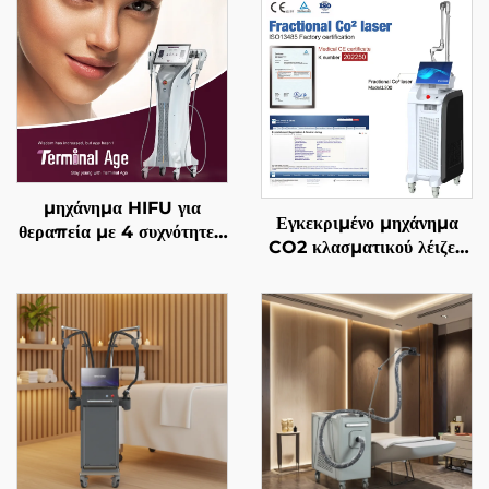
μηχάνημα HIFU για
Εγκεκριμένο μηχάνημα
θεραπεία με 4 συχνότητες,
CO2 κλασματικού λέιζερ
ακριβής αντιγηραντική
FDA, ΙΑΤΡΙΚΟ, CE,
θεραπεία, σφίξιμο
MMDSAP
δέρματος, αναδιαμόρφωση
σώματος και
αντιμετώπιση γήρανσης