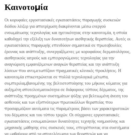
Καινοτομία
Οι κορυφαίες εργοστασιακές εγκαταστάσεις παραγωγής συσκευών
διόδου λέιζερ για αποτρίχωση διακρίνονται μέσω ενεργού
ενσωμάτωσης τεχνολογίας και ηγετικότητας στην καινοτομία, η οποία
καθοδηγεί την εξέλιξη των δυνατοτήτων αισθητικής θεραπείας. Αυτές οι
εγκαταστάσεις παραγωγής επενδύουν σημαντικά σε πρωτοβουλίες
έρευνας και ανάπτυξης, συνεργαζόμενες με κορυφαίους δερματολόγους,
αισθητικούς ιατρούς και εμπειρογνώμονες τεχνολογίας για την
αναγνώριση εμφανιζόμενων αναγκών θεραπείας και την ανάπτυξη
λύσεων που αντιμετωπίζουν πραγματικές κλινικές προκλήσεις. Η
καινοτομία επικεντρώνεται σε πολλά τεχνολογικά μέτωπα,
συμπεριλαμβανομένης της βελτιστοποίησης του μήκους κύματος για
αυξημένη αποτελεσματικότητα σε διάφορους τύπους δέρματος, της
ανάπτυξης προηγμένων συστημάτων ψύξης για βελτιωμένη άνεση του
ασθενούς και των εξυπνότερων πρωτοκόλλων θεραπείας που
προσαρμόζουν αυτόματα τις παραμέτρους βάσει των χαρακτηριστικών
του δέρματος και του τύπου τριχών. Οι σύγχρονες εργοστασιακές
εγκαταστάσεις ενσωματώνουν δυνατότητες τεχνητής νοημοσύνης και
μηχανικής μάθησης στις συσκευές τους, επιτρέποντας στα συστήματα
να μαθαίνουν από τα αποτελέσματα των θεραπειών και να