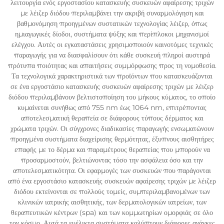
λειτουργία ενός εργοστασίου κατασκευής συσκευών αφαίρεσης τριχών
με λέιζερ διόδου περιλαμβάνει την ακριβή συναρμολόγηση και
βαθμονόμηση προηγμένων συστατικών τεχνολογίας λέιζερ, όπως
ημιαγωγικές δίοδοι, συστήματα ψύξης και περίπλοκοι μηχανισμοί
ελέγχου. Αυτές οι εγκαταστάσεις χρησιμοποιούν καινοτόμες τεχνικές
παραγωγής για να διασφαλίσουν ότι κάθε συσκευή πληροί αυστηρά
πρότυπα ποιότητας και απαιτήσεις συμμόρφωσης προς τη νομοθεσία.
Τα τεχνολογικά χαρακτηριστικά των προϊόντων που κατασκευάζονται
σε ένα εργοστάσιο κατασκευής συσκευών αφαίρεσης τριχών με λέιζερ
διόδου περιλαμβάνουν βελτιστοποίηση του μήκους κύματος, το οποίο
κυμαίνεται συνήθως από 755 nm έως 1064 nm, επιτρέποντας
αποτελεσματική θεραπεία σε διάφορους τύπους δέρματος και
χρώματα τριχών. Οι σύγχρονες διαδικασίες παραγωγής ενσωματώνουν
προηγμένα συστήματα διαχείρισης θερμότητας, έξυπνους αισθητήρες
επαφής με το δέρμα και παραμέτρους θεραπείας που μπορούν να
προσαρμοστούν, βελτιώνοντας τόσο την ασφάλεια όσο και την
αποτελεσματικότητα. Οι εφαρμογές των συσκευών που παράγονται
από ένα εργοστάσιο κατασκευής συσκευών αφαίρεσης τριχών με λέιζερ
διόδου εκτείνονται σε πολλούς τομείς, συμπεριλαμβανομένων των
κλινικών ιατρικής αισθητικής, των δερματολογικών ιατρείων, των
θεραπευτικών κέντρων (spa) και των κομμωτηρίων ομορφιάς σε όλο
τον κόσμο. Αυτά τα ευέλικτα συστήματα καλύπτουν διάφορες ανάγκες