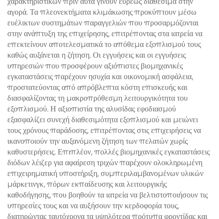
χαρακτηριστικών πριν αυτά γίνουν ευρέως διαθέσιμα στην
αγορά. Τα πλεονεκτήματα κλιμάκωσης προκύπτουν μέσω
ευέλικτων συστημάτων παραγγελιών που προσαρμόζονται
στην ανάπτυξη της επιχείρησης, επιτρέποντας στα ιατρεία να
επεκτείνουν αποτελεσματικά το απόθεμα εξοπλισμού τους
καθώς αυξάνεται η ζήτηση. Οι εγγυήσεις και οι εγγυήσεις
υπηρεσιών που προσφέρουν αξιόπιστες βιομηχανικές
εγκαταστάσεις παρέχουν ησυχία και οικονομική ασφάλεια,
προστατεύοντας από απρόβλεπτα κόστη επισκευής και
διασφαλίζοντας τη μακροπρόθεσμη λειτουργικότητα του
εξοπλισμού. Η αξιοπιστία της αλυσίδας εφοδιασμού
εξασφαλίζει συνεχή διαθεσιμότητα εξοπλισμού και μειώνει
τους χρόνους παράδοσης, επιτρέποντας στις επιχειρήσεις να
ικανοποιούν την αυξανόμενη ζήτηση των πελατών χωρίς
καθυστερήσεις. Επιπλέον, πολλές βιομηχανικές εγκαταστάσεις
διόδων λέιζερ για αφαίρεση τριχών παρέχουν ολοκληρωμένη
επιχειρηματική υποστήριξη, συμπεριλαμβανομένων υλικών
μάρκετινγκ, πόρων εκπαίδευσης και λειτουργικής
καθοδήγησης, που βοηθούν τα ιατρεία να βελτιστοποιήσουν τις
υπηρεσίες τους και να αυξήσουν την κερδοφορία τους,
διατηρώντας ταυτόχρονα τα υψηλότερα πρότυπα φροντίδας και