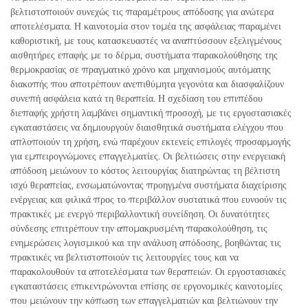
βελτιστοποιούν συνεχώς τις παραμέτρους απόδοσης για ανώτερα
αποτελέσματα. Η καινοτομία στον τομέα της ασφάλειας παραμένει
καθοριστική, με τους κατασκευαστές να αναπτύσσουν εξελιγμένους
αισθητήρες επαφής με το δέρμα, συστήματα παρακολούθησης της
θερμοκρασίας σε πραγματικό χρόνο και μηχανισμούς αυτόματης
διακοπής που αποτρέπουν ανεπιθύμητα γεγονότα και διασφαλίζουν
συνεπή ασφάλεια κατά τη θεραπεία. Η σχεδίαση του επιπέδου
διεπαφής χρήστη λαμβάνει σημαντική προσοχή, με τις εργοστασιακές
εγκαταστάσεις να δημιουργούν διαισθητικά συστήματα ελέγχου που
απλοποιούν τη χρήση, ενώ παρέχουν εκτενείς επιλογές προσαρμογής
για εμπειρογνώμονες επαγγελματίες. Οι βελτιώσεις στην ενεργειακή
απόδοση μειώνουν το κόστος λειτουργίας διατηρώντας τη βέλτιστη
ισχύ θεραπείας, ενσωματώνοντας προηγμένα συστήματα διαχείρισης
ενέργειας και φιλικά προς το περιβάλλον συστατικά που ευνοούν τις
πρακτικές με ενεργό περιβαλλοντική συνείδηση. Οι δυνατότητες
σύνδεσης επιτρέπουν την απομακρυσμένη παρακολούθηση, τις
ενημερώσεις λογισμικού και την ανάλυση απόδοσης, βοηθώντας τις
πρακτικές να βελτιστοποιούν τις λειτουργίες τους και να
παρακολουθούν τα αποτελέσματα των θεραπειών. Οι εργοστασιακές
εγκαταστάσεις επικεντρώνονται επίσης σε εργονομικές καινοτομίες
που μειώνουν την κόπωση των επαγγελματιών και βελτιώνουν την