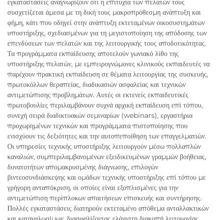
εγκαταστάσεις αναγνωρίζουν ότι η επιτυχία των πελατών τους
συσχετίζεται άμεσα με τη δική τους μακροπρόθεσμη ανάπτυξη και
φήμη, κάτι που οδηγεί στην ανάπτυξη εκτεταμένων οικοσυστημάτων
υποστήριξης, σχεδιασμένων για τη μεγιστοποίηση της απόδοσης των
επενδύσεων των πελατών και της λειτουργικής τους αποδοτικότητας.
Τα προγράμματα εκπαίδευσης αποτελούν γωνιακό λίθο της
υποστήριξης πελατών, με εμπειρογνώμονες κλινικούς εκπαιδευτές να
παρέχουν πρακτική εκπαίδευση σε θέματα λειτουργίας της συσκευής,
πρωτοκόλλων θεραπείας, διαδικασιών ασφαλείας και τεχνικών
αντιμετώπισης προβλημάτων. Αυτές οι εκτενείς εκπαιδευτικές
πρωτοβουλίες περιλαμβάνουν συχνά αρχική εκπαίδευση επί τόπου,
συνεχή σειρά διαδικτυακών σεμιναρίων (webinars), εργαστήρια
προχωρημένων τεχνικών και προγράμματα πιστοποίησης που
ενισχύουν τις δεξιότητες και την αυτοπεποίθηση των επαγγελματιών.
Οι υπηρεσίες τεχνικής υποστήριξης λειτουργούν μέσω πολλαπλών
καναλιών, συμπεριλαμβανομένων εξειδικευμένων γραμμών βοήθειας,
δυνατοτήτων απομακρυσμένης διάγνωσης, επιλογών
βιντεοσυνδιάσκεψης και ομάδων τεχνικής υποστήριξης επί τόπου με
γρήγορη ανταπόκριση, οι οποίες είναι εξοπλισμένες για την
αντιμετώπιση περίπλοκων απαιτήσεων επισκευής και συντήρησης.
Πολλές εγκαταστάσεις διατηρούν εκτεταμένο απόθεμα ανταλλακτικών
και καταναλωσίμων, διασφαλίζοντας ελάχιστη διακοπή λειτουργίας