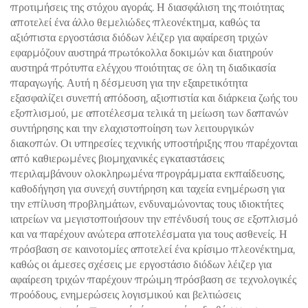
προτιμήσεις της στόχου αγοράς. Η διασφάλιση της ποιότητας
αποτελεί ένα άλλο θεμελιώδες πλεονέκτημα, καθώς τα
αξιόπιστα εργοστάσια διόδων λέιζερ για αφαίρεση τριχών
εφαρμόζουν αυστηρά πρωτόκολλα δοκιμών και διατηρούν
αυστηρά πρότυπα ελέγχου ποιότητας σε όλη τη διαδικασία
παραγωγής. Αυτή η δέσμευση για την εξαιρετικότητα
εξασφαλίζει συνεπή απόδοση, αξιοπιστία και διάρκεια ζωής του
εξοπλισμού, με αποτέλεσμα τελικά τη μείωση των δαπανών
συντήρησης και την ελαχιστοποίηση των λειτουργικών
διακοπών. Οι υπηρεσίες τεχνικής υποστήριξης που παρέχονται
από καθιερωμένες βιομηχανικές εγκαταστάσεις
περιλαμβάνουν ολοκληρωμένα προγράμματα εκπαίδευσης,
καθοδήγηση για συνεχή συντήρηση και ταχεία ενημέρωση για
την επίλυση προβλημάτων, ενδυναμώνοντας τους ιδιοκτήτες
ιατρείων να μεγιστοποιήσουν την επένδυσή τους σε εξοπλισμό
και να παρέχουν ανώτερα αποτελέσματα για τους ασθενείς. Η
πρόσβαση σε καινοτομίες αποτελεί ένα κρίσιμο πλεονέκτημα,
καθώς οι άμεσες σχέσεις με εργοστάσιο διόδων λέιζερ για
αφαίρεση τριχών παρέχουν πρώιμη πρόσβαση σε τεχνολογικές
προόδους, ενημερώσεις λογισμικού και βελτιώσεις