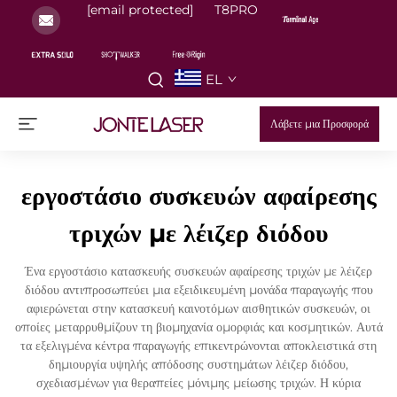
[email protected]
T8PRO
EL
Λάβετε μια Προσφορά
εργοστάσιο συσκευών αφαίρεσης
τριχών με λέιζερ διόδου
Ένα εργοστάσιο κατασκευής συσκευών αφαίρεσης τριχών με λέιζερ
διόδου αντιπροσωπεύει μια εξειδικευμένη μονάδα παραγωγής που
αφιερώνεται στην κατασκευή καινοτόμων αισθητικών συσκευών, οι
οποίες μεταρρυθμίζουν τη βιομηχανία ομορφιάς και κοσμητικών. Αυτά
τα εξελιγμένα κέντρα παραγωγής επικεντρώνονται αποκλειστικά στη
δημιουργία υψηλής απόδοσης συστημάτων λέιζερ διόδου,
σχεδιασμένων για θεραπείες μόνιμης μείωσης τριχών. Η κύρια