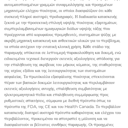
αυτοματοποιημένων γραμμών συναρμολόγησης και προηγμένων
μηχανισμών ελέγχου ποιότητας, οι οποίοι διασφαλίζουν ότι κάθε
συσκευή πληροί αυστηρές προδιαγραφές. Η διαδικασία κατασκευής
ξεκινά με την προσεκτική επιλογή υψηλής ποιότητας εξαρτημάτων,
συμπεριλαμβανομένων ημιαγωγικών διόδων υψηλής τάξης που
προέρχονται από κορυφαίους προμηθευτές, συστημάτων ψύξης με
ακριβή μηχανική κατασκευή και ανθεκτικών υλικών για το περίβλημα,
τα οποία αντέχουν την εντατική κλινική χρήση. Κάθε στάδιο της
παραγωγής υπόκειται σε λεπτομερή παρακολούθηση και δοκιμή, ενώ
ειδικευμένοι τεχνικοί διενεργούν εκτενείς αξιολογήσεις απόδοσης για
την επαλήθευση της ακρίβειας του μήκους κύματος, της σταθερότητας
της ισχύος εξόδου και της λειτουργικότητας των συστημάτων
ασφαλείας. Τα πρωτόκολλα εξασφάλισης ποιότητας επεκτείνονται
πέραν των βασικών δοκιμών λειτουργικότητας και περιλαμβάνουν
εκτενείς αξιολογήσεις αντοχής, επαλήθευση συμβατότητας με
ηλεκτρομαγνητικά πεδία και επαλήθευση συμμόρφωσης προς
ρυθμιστικές απαιτήσεις, σύμφωνα με διεθνή πρότυπα όπως τα
πρότυπα της FDA, της CE και του Health Canada. Το περιβάλλον
κατασκευής διατηρεί αυστηρά πρότυπα καθαριότητας και ελέγχου του
περιβάλλοντος, προκειμένου να αποτραπεί η μόλυνση και να
διασφαλιστούν οι βέλτιστες συνθήκες παραγωγής. Οι προηγμένες