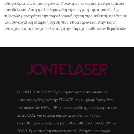
επαγγελματιών, δημιουργώντας πολύτιμες ευκαιρίες μάθησης μέσω
συναδέλφων. Αυτή η ολοκληρωμένη προσέγγιση της υποστήριξης
πελατών μετατρέπει την παραδοσιακή σχέση προμηθευτή-πελάτη σε
μια συνεργατική εταιρική σχέση που επικεντρώνεται στην κοινή
επιτυχία και τη συνεχή βελτίωση στην παροχή αισθητικών θεραπειών.
Η JONTELASER παρέχει ιατρικές αισθητικές συσκευές
πιστοποιημένες από την FDA/CE, συμπεριλαμβανομένων
των συσκευών HIFU, RF microneedling και κλασματικών
λέιζερ CO2, για ιατρικά ιδρύματα σε όλο τον κόσμο.
Πιστοποιημένη σύμφωνα με το πρότυπο ISO 13485 από το
2008. Εμπιστοσύνη επαγγελματιών. Ζητήστε προσφορά