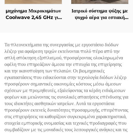
μηχάνημα Μικροκυμάτων
Ιατρικό σύστημα ψύξης με
Coolwave 2,45 GHz για
ψυχρό αέρα για εστιακή
Αδυνατισμό Σώματος,
ψύξη κατά τη χρήση
Μείωση Κυτταρίτιδας,
αισθητικών λέιζερ,
Σήκωμα & Σφίξιμο
ανακούφιση πόνου,
Δέρματος και
προστασία του επιδερμίδα
Τα πλεονεκτήματα της συνεργασίας με εργοστάσιο διόδων
Ραδιοσυχνότητας στο
και συνεχή, μη επαφόμενη
λέιζερ για αφαίρεση τριχών εκτείνονται πολύ πέρα από την
Πρόσωπο για Απώλεια
χρήση σε κλινικές
απλή απόκτηση εξοπλισμού, προσφέροντας ολοκληρωμένα
Βάρους και Αδυνατισμό
οφέλη που επηρεάζουν άμεσα την επιτυχία της επιχείρησης
Σώματος
και την ικανοποίηση των πελατών. Οι βιομηχανικές
εγκαταστάσεις που ειδικεύονται στην τεχνολογία διόδων λέιζερ
προσφέρουν σημαντικές οικονομίες κόστους μέσω άμεσων
σχέσεων με προμηθευτές, εξαλείφοντας τα κέρδη ενδιάμεσων
φορέων και μειώνοντας τις συνολικές απαιτήσεις επένδυσης για
τους ιδιοκτήτες αισθητικών ιατρείων. Αυτά τα εργοστάσια
προσφέρουν εκτενείς δυνατότητες προσαρμογής, επιτρέποντας
στις επιχειρήσεις να καθορίζουν συγκεκριμένα χαρακτηριστικά,
στοιχεία εμπορικής ονομασίας και τεχνικές προδιαγραφές που
συμβαδίζουν με τις μοναδικές τους λειτουργικές ανάγκες και τις