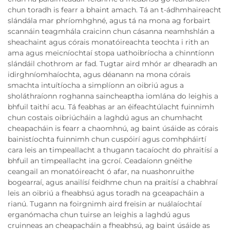
chun toradh is fearr a bhaint amach. Tá an t-ádhmhaireacht
slándála mar phríomhghné, agus tá na mona ag forbairt
scannáin teagmhála craicinn chun cásanna neamhshlán a
sheachaint agus córais monatóireachta teochta i rith an
ama agus meicníochtaí stopa uathoibríocha a chinntíonn
slándáil chothrom ar fad. Tugtar aird mhór ar dhearadh an
idirghníomhaíochta, agus déanann na mona córais
smachta intuítíocha a simplíonn an oibriú agus a
sholáthraíonn roghanna saincheaptha iomlána do leighis a
bhfuil taithí acu. Tá feabhas ar an éifeachtúlacht fuinnimh
chun costais oibriúcháin a laghdú agus an chumhacht
cheapacháin is fearr a chaomhnú, ag baint úsáide as córais
bainistíochta fuinnimh chun cuspóirí agus comhpháirtí
cara leis an timpeallacht a thugann tacaíocht do phraitísí a
bhfuil an timpeallacht ina gcroí. Ceadaíonn gnéithe
ceangail an monatóireacht ó afar, na nuashonruithe
bogearraí, agus anailísí feidhme chun na praitísí a chabhraí
leis an oibriú a fheabhsú agus toradh na gceapacháin a
rianú. Tugann na foirgnimh aird freisin ar nuálaíochtaí
erganómacha chun tuirse an leighis a laghdú agus
cruinneas an cheapacháin a fheabhsú, ag baint úsáide as