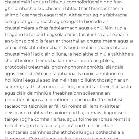
chustaiméirí agus trí bhunú comhoibriúchán gnó fíor-
ghníomhach a sroicheann i bhfad thar thransachtanna
shimplí ceannach eagarthán. Aitheantar ag na fabhracha
seo go dtí gur díreach ag ceangal le hionadú an
chustaiméara a fhás fadtéarmach agus a chlú féin, rud a
thagann le forbairt éagsúla córais tacaíochta a dhéanann
an t-ionspioráid is fearr ar thorthaí an chustaiméara agus ar
éifeachtúlacht oibriúcháin. Is bunbhealach tacaíochta do
chustaiméirí iad cláir oiliúna, le heolaithe cliniúla taithíthe a
sholáthraíonn treoracha láimhe ar oibriú an ghléis,
prótócolaí tréatmais, príomhphríomhphróitisí slándála
agus teicnící réiteach fadhbanna. Is minic a mbíonn na
hoiliúintí éagsúla seo ina n-áirítear oiliúint thosaigh ar an
suíomh, sraith sheminéirí ar líne, oiliúintí ar theicnící casta
agus cláir deimhniú a fheabhsaíonn scileanna an
phráctiúnaí agus a chinntíonn a bheanadh. Tá seirbhísí
tacaíochta teicniúla ar fáil trí roinnt slí, lena n-áirítear
deisceanna cabhrach sainiomportha, cumais diagnóise ó
táirge, rogha comhairle físe, agus foirne seirbhíse réimsí a
bhfuil freagra tapa acu agus atá curtha in áit chun
riachtanais deimhneacha athchóiriú agus cothabhála a
láimhseáil. Coimeádann go leor de na fabhracha stoc