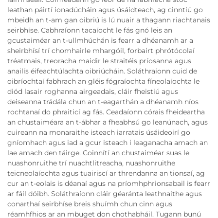
leathan páirtí ionadúcháin agus úsáidteach, ag cinntiú go
mbeidh an t-am gan oibriú is lú nuair a thagann riachtanais
seirbhíse. Cabhraíonn tacaíocht le fás gnó leis an
gcustaiméar an t-ullmhúchán is fearr a dhéanamh ar a
sheirbhísí trí chomhairle mhargóil, forbairt phrótócolaí
tréatmais, treoracha maidir le straitéis príosanna agus
anailís éifeachtúlachta oibriúcháin. Soláthraíonn cuid de
oibríochtaí fabhrach an gléis fógraíochta fíneolaíochta le
diód lasair roghanna airgeadais, cláir fheistiú agus
deiseanna trádála chun an t-eagarthán a dhéanamh níos
rochtanaí do phraiticí ag fás. Ceadaíonn córais fheideartha
an chustaiméara an t-ábhar a fheabhsú go leanúnach, agus
cuireann na monaraithe isteach iarratais úsáideoirí go
gníomhach agus iad a gcur isteach i leaganacha amach an
lae amach den táirge. Coinnítí an chustaiméar suas le
nuashonruithe trí nuachtlitreacha, nuashonruithe
teicneolaíochta agus tuairiscí ar threndanna an tionsaí, ag
cur an t-eolais is déanaí agus na príomhphrionsabail is fearr
ar fáil dóibh. Soláthraíonn cláir géaránta leathnaithe agus
conarthaí seirbhíse breis shuímh chun cinn agus
réamhfhios ar an mbuget don chothabháil. Tugann bunú