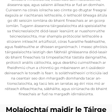
áiseanna spa, agus salainn áilleachta ar fud an domhain.
Cuireann na córais iolracha seo cinnte go dtugtar freagraí
éagsúla ar riachtanais leithscéile, ó leithscéil bheaga áitúla
go dtí seisiúin iomlána do bhaint fíneachais ar an gcorp
iomlán. Tugann áiseanna táirgealaíochta atá speisialaithe
sa theicneolaíocht diód-lasair leanúint ar nuashonruithe
teicneolaíochta, mar shampla prótócolaí leithscéile a
stiúrann intleacht artúifisiúil, córas fuaraithe feabhsaithe,
agus feabhsuithe ar dhisean erganómach. I measc phróisis
táirgealaíochta laistigh den fábhráil ghléasanna diód-lasair
do bhaint fíneachais tá timpeallachtaí tástála daingnaithe,
prótoiclí anáilís cáilíochta, agus dearbhú cuimsitheach ar
fheidhmiú chun a chinntiú go mbaineann an t-úsáideoir
deireanach le toradh is fearr. Is soláthraitheoirí criticiúla iad
na ceantair seo don mhargadh domhanda tacar an-
tionsclaíochta, ag tacú leis an iarratas ag éirí níos mó ar
réiteach éifeachtacha, sábháilte, agus oiriúnacha do bhaint
fíneachais ar fud na margadh idirnáisiúnta.
Molaíochtaí maidir le Táirge