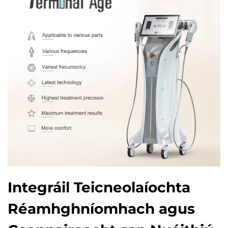
Integráil Teicneolaíochta
Réamhghníomhach agus