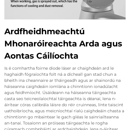
Ardfheidhmeachtú
Mhonaróireachta Arda agus
Aontas Cáilíochta
Is é comhartha foirne diode láser ar chaighdeán ard le
haghaidh fógraíochta folt ná a dícheall gan stad chun a
bheith ina cheannaire ar tháirgeadh agus ar shainordú na
háiseanna caighdeáin iomlána a chinntíonn ionadúlacht
agus feidhmíocht. Úsáideann na háiseanna táirgeachta
casta seo teicneolaíochtaí táirgeachta is déanaí, lena n-
áirítear córas calibrála láisre do réir cruinneas, línte taiscint
uathoibríocha, agus meicníochtaí rialú caighdeáin chasta a
chinntíonn go mbaintear le gach gléas le sainriailteanna
an-tanaí. Tosaíonn an próiseas táirgeachta le rogha
cúramach comhpháirtí ar ardchaighdeán, lena n-áirítear