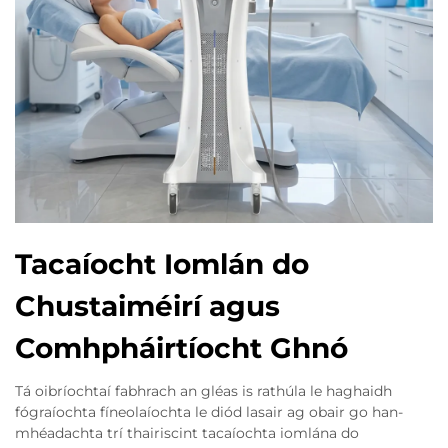
Tacaíocht Iomlán do
Chustaiméirí agus
Comhpháirtíocht Ghnó
Tá oibríochtaí fabhrach an gléas is rathúla le haghaidh
fógraíochta fíneolaíochta le diód lasair ag obair go han-
mhéadachta trí thairiscint tacaíochta iomlána do