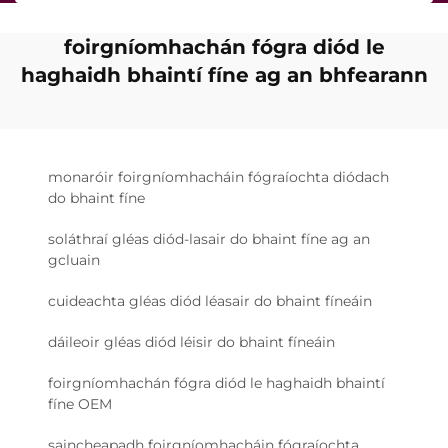
foirgníomhachán fógra diód le
haghaidh bhaintí fíne ag an bhfearann
monaróir foirgníomhacháin fógraíochta diódach
do bhaint fíne
soláthraí gléas diód-lasair do bhaint fíne ag an
gcluain
cuideachta gléas diód léasair do bhaint fíneáin
dáileoir gléas diód léisir do bhaint fíneáin
foirgníomhachán fógra diód le haghaidh bhaintí
fíne OEM
saincheapadh foirgníomhacháin fógraíochta