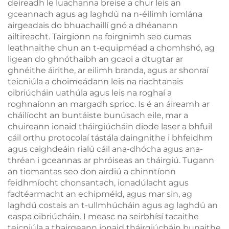
deireadh le luachanna breise a chur leis an
gceannach agus ag laghdú na n-éilimh iomlána
airgeadais do bhuachaillí gnó a dhéanann
ailtireacht. Tairgionn na foirgnimh seo cumas
leathnaithe chun an t-equipméad a chomhshó, ag
ligean do ghnóthaibh an gcaoi a dtugtar ar
ghnéithe áirithe, ar eilimh branda, agus ar shonraí
teicniúla a choimeádann leis na riachtanais
oibriúcháin uathúla agus leis na roghaí a
roghnaíonn an margadh sprioc. Is é an áireamh ar
cháilíocht an buntáiste bunúsach eile, mar a
chuireann ionaid tháirgiúcháin diode laser a bhfuil
cáil orthu protocolaí tástála daingnithe i bhfeidhm
agus caighdeáin rialú cáil ana-dhócha agus ana-
thréan i gceannas ar phróiseas an tháirgiú. Tugann
an tiomantas seo don airdiú a chinntíonn
feidhmíocht chonsantach, ionadúlacht agus
fadtéarmacht an echipméid, agus mar sin, ag
laghdú costais an t-ullmhúcháin agus ag laghdú an
easpa oibriúcháin. I measc na seirbhísí tacaithe
teicniúla a thairgeann ionaid tháirgiúcháin bunaithe