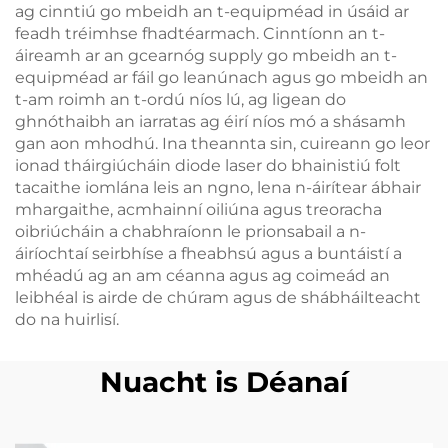
ag cinntiú go mbeidh an t-equipméad in úsáid ar
feadh tréimhse fhadtéarmach. Cinntíonn an t-
áireamh ar an gcearnóg supply go mbeidh an t-
equipméad ar fáil go leanúnach agus go mbeidh an
t-am roimh an t-ordú níos lú, ag ligean do
ghnóthaibh an iarratas ag éirí níos mó a shásamh
gan aon mhodhú. Ina theannta sin, cuireann go leor
ionad tháirgiúcháin diode laser do bhainistiú folt
tacaithe iomlána leis an ngno, lena n-áirítear ábhair
mhargaithe, acmhainní oiliúna agus treoracha
oibriúcháin a chabhraíonn le prionsabail a n-
áiríochtaí seirbhíse a fheabhsú agus a buntáistí a
mhéadú ag an am céanna agus ag coimeád an
leibhéal is airde de chúram agus de shábháilteacht
do na huirlisí.
Nuacht is Déanaí