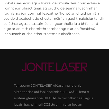
pobal úsáideoirí agus líonraí gairmiúla deis chun eolais a
roinnt idir phráctiúnaí, ag cruthú deiseanna luachmhar
foghlama idir comhghleacaithe. Tiontú an chuid iomlán
seo de thacaíocht do chustaiméirí an gaol thraidisiúnta idir
soláthraí agus chustaiméara i gcomhoibriú a bhfuil aird
aige ar an rath chomhthreomhar agus ar an fheabhsú
leanúnach ar sholáthar tréatmais aistéiteach.
Tairgeann JONTELASER gléasanna leighis
aistéiteacha atá faoi dheimhniú FDA/CE, lena n-
áirítear gléasanna HIFU, RF le micrithinneáil agus
lasairí frachshinúil CO2 do chlinicí ar fud an