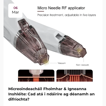
06
Mar
Micreoindeacháil Fholmhar & Igneanna
Inshléite: Cad atá i ndáiríre ag déanamh an
difríochta?