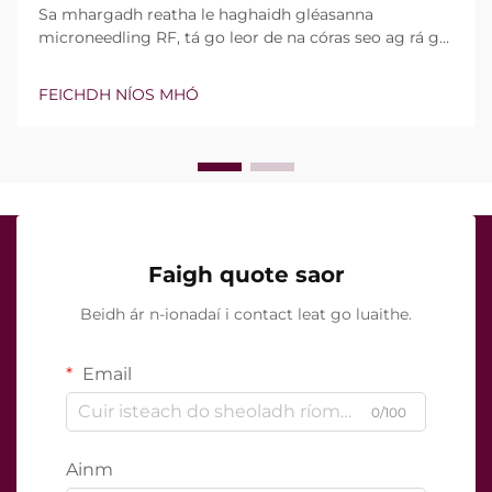
Sa mhargadh reatha le haghaidh gléasanna
microneedling RF, tá go leor de na córas seo ag rá go
bhfuil teicneolaíocht vacuim agus goinní insilte acu.
Áfach, níl an cheist fíor i ndáiríre an bhfuil na gnéithe
FEICHDH NÍOS MHÓ
seo ann nó nach bhfuil, ach conas a oibríonn siad go
cruinn le linn na tréatmais chliniciúla...
Faigh quote saor
Beidh ár n-ionadaí i contact leat go luaithe.
Email
0/100
Ainm