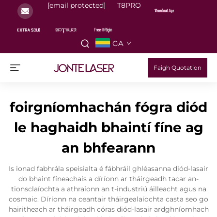
[email protected]
T8PRO
GA
Faigh Quotation
foirgníomhachán fógra diód
le haghaidh bhaintí fíne ag
an bhfearann
Is ionad fabhrála speisialta é fábhráil ghléasanna diód-lasair
do bhaint fíneachais a díríonn ar tháirgeadh tacar an-
tionsclaíochta a athraíonn an t-industriú áilleacht agus na
cosmaic. Díríonn na ceantair tháirgealaíochta casta seo go
hairitheach ar tháirgeadh córas diód-lasair ardghníomhach