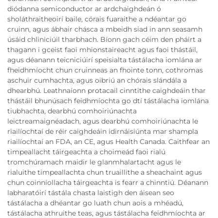
diódanna semiconductor ar ardchaighdeán ó
sholáthraitheoirí baile, córais fuaraithe a ndéantar go
cruinn, agus ábhair chásca a mbeidh siad in ann seasamh
úsáid chliniciúil tharbhach. Bíonn gach céim den pháirt a
thagann i gceist faoi mhionstaireacht agus faoi thástáil,
agus déanann teicniciúirí speisialta tástálacha iomlána ar
fheidhmíocht chun cruinneas an fhointe tonn, cothromas
aschuir cumhachta, agus oibriú an chórais slándála a
dhearbhú. Leathnaíonn protacail cinntithe caighdeáin thar
thástáil bhunúsach feidhmíochta go dtí tástálacha iomlána
tiubhachta, dearbhú comhoiriúnachta
leictreamaignéadach, agus dearbhú comhoiriúnachta le
riailíochtaí de réir caighdeáin idirnáisiúnta mar shampla
riailíochtaí an FDA, an CE, agus Health Canada. Caithfear an
timpeallacht táirgeachta a choimeád faoi rialú
tromchúramach maidir le glanmhalartacht agus le
rialuithe timpeallachta chun truaillithe a sheachaint agus
chun coinníollacha táirgeachta is fearr a chinntiú. Déanann
labharatóirí tástála chasta laistigh den áisean seo
tástálacha a dhéantar go luath chun aois a mhéadú,
tástálacha athruithe teas, agus tástálacha feidhmíochta ar