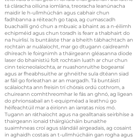
tá cláracha oiliúna iomlána, treoracha leanúnacha
maidir le h-ullmhúchán agus cabhair chun
fadhbanna a réiteach go tapa, ag cumascadh
buachaillí gnó chun a mbuaic a bhaint as a n-éilimh
echipméid agus chun toradh is fearr a thabhairt do
na huirlisí. Is buntáiste thar a bheith tábhachtach an
rochtain ar nuálaíocht, mar go dtugann caidreamh
dhíreach le foirgnimh a tháirgeann gléasanna diode
laser do bhainistiú folt rochtain luath ar chur chun
cinn teicneolaíochta, ar nuashonruithe bogearraí
agus ar fheabhsuithe ar ghnéithe sula dtéann siad
ar fáil go forleathan ar an margadh. Tá buntáistí
scálaíochta ann freisin trí chórais ordú cothrom, a
chuireann comhthreomhar le fás an ghnó, ag ligean
do phrionsabail an t-equipméad a leathnú go
héifeachtúil mar a éiríonn an iarratas níos mó.
Tugann an ráthaíocht agus na gealltanais seirbhíse a
thairgeann ionaid tháirgiúcháin bunaithe
suaimhneas croí agus slándáil airgeadais, ag cosaint
in aghaidh costais an t-ullmhúcháin gan rogha agus