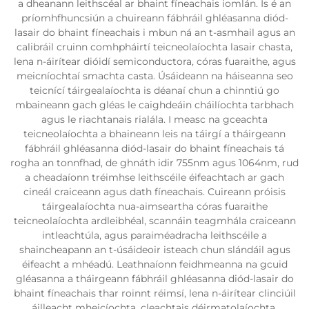
a dheanann leithscéal ar bhaint fíneachais iomlán. Is é an
príomhfhuncsiún a chuireann fábhráil ghléasanna diód-
lasair do bhaint fíneachais i mbun ná an t-asmhail agus an
calibráil cruinn comhpháirtí teicneolaíochta lasair chasta,
lena n-áirítear dióidí semiconductora, córas fuaraithe, agus
meicníochtaí smachta casta. Úsáideann na háiseanna seo
teicnící táirgealaíochta is déanaí chun a chinntiú go
mbaineann gach gléas le caighdeáin cháilíochta tarbhach
agus le riachtanais rialála. I measc na gceachta
teicneolaíochta a bhaineann leis na táirgí a tháirgeann
fábhráil ghléasanna diód-lasair do bhaint fíneachais tá
rogha an tonnfhad, de ghnáth idir 755nm agus 1064nm, rud
a cheadaíonn tréimhse leithscéile éifeachtach ar gach
cineál craiceann agus dath fíneachais. Cuireann próisis
táirgealaíochta nua-aimseartha córas fuaraithe
teicneolaíochta ardleibhéal, scannáin teagmhála craiceann
intleachtúla, agus paraiméadracha leithscéile a
shaincheapann an t-úsáideoir isteach chun slándáil agus
éifeacht a mhéadú. Leathnaíonn feidhmeanna na gcuid
gléasanna a tháirgeann fábhráil ghléasanna diód-lasair do
bhaint fíneachais thar roinnt réimsí, lena n-áirítear clinciúil
áilleacht mheicíochta, cleachtais déirmatolaíochta,