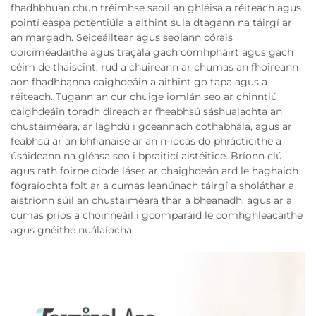
fhadhbhuan chun tréimhse saoil an ghléisa a réiteach agus
pointí easpa potentiúla a aithint sula dtagann na táirgí ar
an margadh. Seiceáiltear agus seolann córais
doiciméadaithe agus traçála gach comhpháirt agus gach
céim de thaiscint, rud a chuireann ar chumas an fhoireann
aon fhadhbanna caighdeáin a aithint go tapa agus a
réiteach. Tugann an cur chuige iomlán seo ar chinntiú
caighdeáin toradh direach ar fheabhsú sáshualachta an
chustaiméara, ar laghdú i gceannach cothabhála, agus ar
feabhsú ar an bhfianaise ar an n-íocas do phrácticithe a
úsáideann na gléasa seo i bpraiticí aistéitice. Bríonn clú
agus rath foirne diode láser ar chaighdeán ard le haghaidh
fógraíochta folt ar a cumas leanúnach táirgí a sholáthar a
aistríonn súil an chustaiméara thar a bheanadh, agus ar a
cumas príos a choinneáil i gcomparáid le comhghleacaithe
agus gnéithe nuálaíocha.