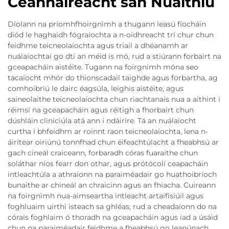
Ceannaireacht san Nuáithiú
Díolann na príomhfhoirgnimh a thugann leasú fíocháin
diód le haghaidh fógraíochta a n-oidhreacht trí chur chun
feidhme teicneolaíochta agus triail a dhéanamh ar
nuálaíochtaí go dtí an méid is mó, rud a stiúrann forbairt na
gceapacháin aistéite. Tugann na foirgnimh móna seo
tacaíocht mhór do thionscadail taighde agus forbartha, ag
comhoibriú le dairc éagsúla, leighis aistéite, agus
saineolaithe teicneolaíochta chun riachtanais nua a aithint i
réimsí na gceapacháin agus réitigh a fhorbairt chun
dúshláin cliniciúla atá ann i ndáiríre. Tá an nuálaíocht
curtha i bhfeidhm ar roinnt raon teicneolaíochta, lena n-
áirítear oiriúnú tonnfhad chun éifeachtúlacht a fheabhsú ar
gach cineál craiceann, forbaradh córas fuaraithe chun
soláthar níos fearr don othar, agus prótócolí ceapacháin
intleachtúla a athraíonn na paraiméadair go huathoibríoch
bunaithe ar chineál an chraicinn agus an fhiacha. Cuireann
na foirgnimh nua-aimseartha intleacht artaifisiúil agus
foghluaim uirthi isteach sa ghléas, rud a cheadaíonn do na
córais foghlaim ó thoradh na gceapacháin agus iad a úsáid
chun na paraiméadair feidhme a fheabhsú go leanúnach