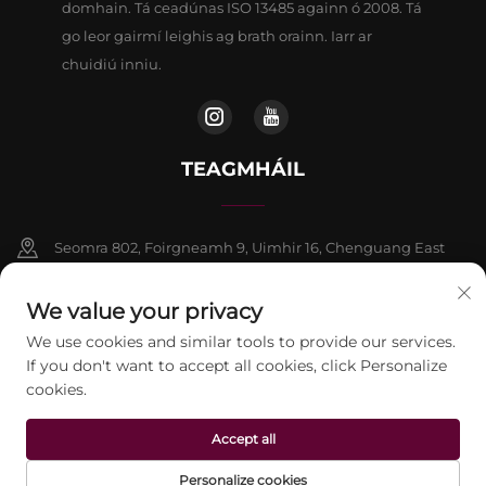
domhain. Tá ceadúnas ISO 13485 againn ó 2008. Tá
go leor gairmí leighis ag brath orainn. Iarr ar
chuidiú inniu.
TEAGMHÁIL
Seomra 802, Foirgneamh 9, Uimhir 16, Chenguang East
Road, Contae Fangshan, Beijing
We value your privacy
+86-13911459627
We use cookies and similar tools to provide our services.
If you don't want to accept all cookies, click Personalize
[email protected]
cookies.
Accept all
Ceart chun chóipcheart © 2026 Beijing Jontelaser Technology
CO.,LTD. Cuireadh ar fáil gach ceart.
Beartas Príobháideachta
Personalize cookies