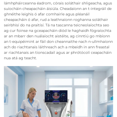
lámhpháirceanna éadrom, córais soláthair shligeacha, agus
suíocháin cheapacháin áisiúla. Cheadaíonn an t-integráil de
ghnéithe leighis ó afar comhairle agus pléanáil
cheapacháin ó afar, rud a leathnaíonn roghanna soláthair
seirbhísí do na praitísí. Tá na tascanna teicneolaíochta seo
ag cur foinse na gceapacháin diód le haghaidh fógraíochta
ar an mbarr den nuálaíocht aistéite, ag cinntiú go mbíonn
an t-equipéimint ar fáil don cheannaithe nach n-ullmhaíonn
ach do riachtanais láithreach ach a mbeidh in ann freastal
ar riachtanais an tionscadail agus ar phrótócolí ceapacháin
nua atá ag teacht.