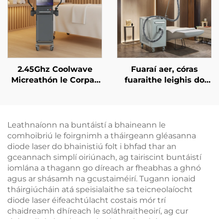
théarmaí
2.45Ghz Coolwave
Fuaraí aer, córas
Micreathón le Corpas
fuaraithe leighis do
Caolú, Laghdú Ceallúil,
léasair áilleachta, do
Ardú & Tintreach na
réiteach an chráis, do
Craiceann, Raidi-
chosaint an eipidirmis,
umhthacht Aghaidh le
do úsáid cliniciúil
Leathnaíonn na buntáistí a bhaineann le
haghaidh Caillteanais
leanúnach gan
comhoibriú le foirgnimh a tháirgeann gléasanna
Meáchain, Glanadh
teagmháil
diode laser do bhainistiú folt i bhfad thar an
Corpais
gceannach simplí oiriúnach, ag tairiscint buntáistí
iomlána a thagann go díreach ar fheabhas a ghnó
agus ar shásamh na gcustaiméirí. Tugann ionaid
tháirgiúcháin atá speisialaithe sa teicneolaíocht
diode laser éifeachtúlacht costais mór trí
chaidreamh dhíreach le soláthraitheoirí, ag cur