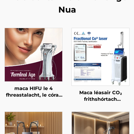
Nua
maca HIFU le 4
Maca léasair CO₂
fhreastalacht, le córas
frithshórtach
cóireála cruinn, le ardú
ceadaithe ag an FDA,
aghaidhe, le críochnú
ag an CE Leighis, agus
craiceann, le cruthú an
ag an MMDSAP
chorpais, agus le
haghaidh aois