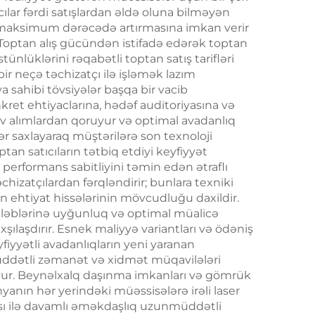
ıcılar fərdi satışlardan əldə oluna bilməyən
ik
ni maksimum dərəcədə artırmasına imkan verir
. Toptan alış gücündən istifadə edərək toptan
ünlüklərini rəqabətli toptan satış tarifləri
ir neçə təchizatçı ilə işləmək lazım
a sahibi tövsiyələr başqa bir vacib
kret ehtiyaclarına, hədəf auditoriyasına və
əhv alımlardan qoruyur və optimal avadanlıq
ər saxlayaraq müştərilərə son texnoloji
tan satıcıların tətbiq etdiyi keyfiyyət
ə performans sabitliyini təmin edən ətraflı
chizatçılardan fərqləndirir; bunlara texniki
n ehtiyat hissələrinin mövcudluğu daxildir.
 tələblərinə uyğunluq və optimal müalicə
axşılaşdırır. Esnek maliyyə variantları və ödəniş
fiyyətli avadanlıqların yeni yaranan
üddətli zəmanət və xidmət müqavilələri
ruyur. Beynəlxalq daşınma imkanları və gömrük
ünyanın hər yerindəki müəssisələrə irəli laser
ıcısı ilə davamlı əməkdaşlıq uzunmüddətli