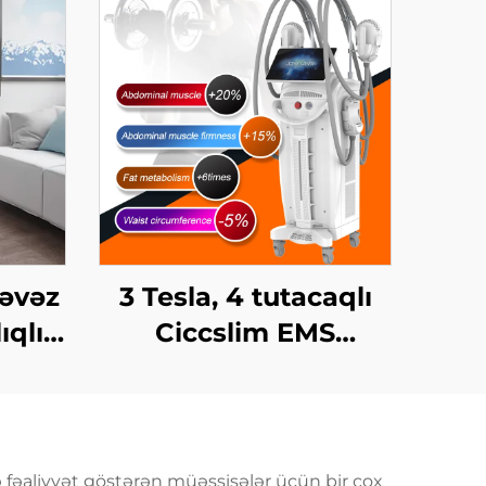
 əvəz
3 Tesla, 4 tutacaqlı
ıqlı
Ciccslim EMS
 360
Kosmetik Salon
ma
Avadanlığı,
ilə
Elektromaqnit Kasıtlı
əki
Stimulyasiya
ə fəaliyyət göstərən müəssisələr üçün bir çox