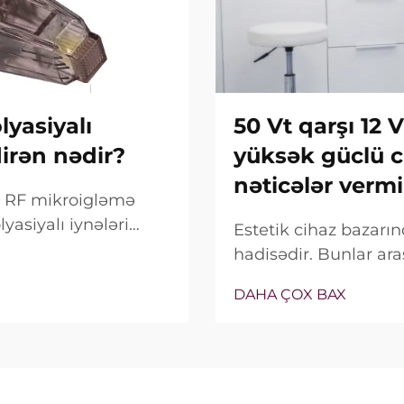
yasiyalı
50 Vt qarşı 12 
dirən nədir?
yüksək güclü c
nəticələr vermi
ox RF mikroigləmə
yasiyalı iynələri
Estetik cihaz bazar
alnız bu
hadisədir. Bunlar ara
deyil, onların klinik
satış xüsusiyyəti ki
DAHA ÇOX BAX
bağlıdır...
real vəziyyət tamamilə