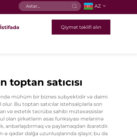
AZ
Qiymət təklifi alın
İstifadə
ın toptan satıcısı
yesində mühüm bir biznes subyektidir və daimi
olur. Bu toptan satıcılar istehsalçılarla son
ları və estetik təcrübə sahibi mütəxəssislər
ğul olan şirkətlərin əsas funksiyası melaninə
ək, anbarlaşdırmaq və paylamaqdan ibarətdir.
m-ə qədər dalğa uzunluqlarında işləyir; bu da