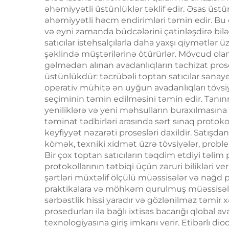
106
əhəmiyyətli üstünlüklər təklif edir. Əsas üstün
əhəmiyyətli həcm endirimləri təmin edir. Bu 
saç
və eyni zamanda büdcələrini çətinləşdirə bilə
satıcılar istehsalçılarla daha yaxşı qiymətlər 
şəklində müştərilərinə ötürürlər. Mövcud olan
gəlmədən alınan avadanlıqların təchizat proses
üstünlükdür: təcrübəli toptan satıcılar sənay
operativ mühitə ən uyğun avadanlıqları tövsiyə
seçiminin təmin edilməsini təmin edir. Tanınm
yeniliklərə və yeni məhsulların buraxılmasına ü
təminat tədbirləri arasında sərt sınaq protokol
keyfiyyət nəzarəti prosesləri daxildir. Satışda
kömək, texniki xidmət üzrə tövsiyələr, proble
Bir çox toptan satıcıların təqdim etdiyi təli
protokollarının tətbiqi üçün zəruri bilikləri ver
şərtləri müxtəlif ölçülü müəssisələr və nağd p
praktikalara və möhkəm qurulmuş müəssisələr
sərbəstlik hissi yaradır və gözlənilməz təmi
prosedurları ilə bağlı ixtisas bacarığı qlobal 
texnologiyasına giriş imkanı verir. Etibarlı d