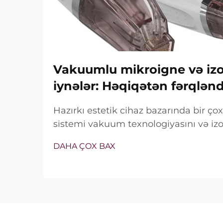
Vakuumlu mikroigne və izol
iynələr: Həqiqətən fərqlən
Hazırkı estetik cihaz bazarında bir ç
sistemi vakuum texnologiyasını və izol
özündə birləşdirir. Lakin həqiqi sual y
DAHA ÇOX BAX
xüsusiyyətlərin mövcud olub-olmaması 
müalicə zamanı necə dəqiq işlədiyi ilə 