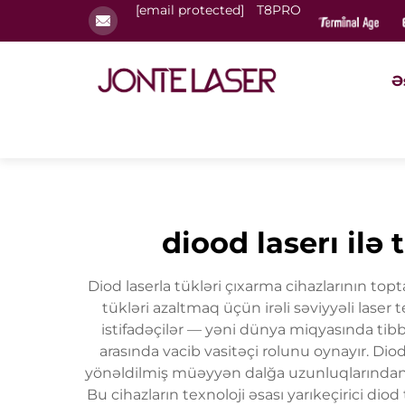
[email protected]
T8PRO
Ə
diood laserı ilə 
Diod laserla tükləri çıxarma cihazlarının to
tükləri azaltmaq üçün irəli səviyyəli laser 
istifadəçilər — yəni dünya miqyasında tibbi
arasında vacib vasitəçi rolunu oynayır. Diod
yönəldilmiş müəyyən dalğa uzunluqlarından i
Bu cihazların texnoloji əsası yarıkeçirici d