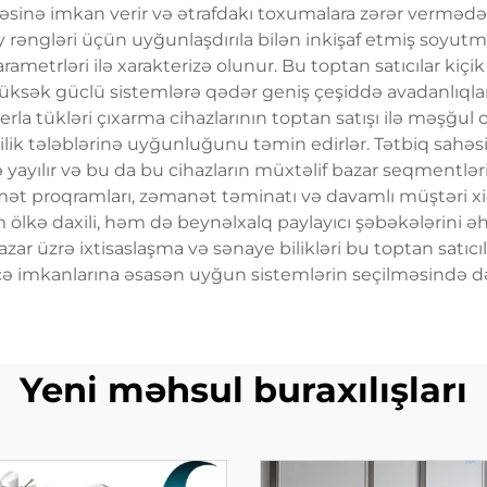
məsinə imkan verir və ətrafdakı toxumalara zərər vermədən
 tüy rəngləri üçün uyğunlaşdırıla bilən inkişaf etmiş soy
arametrləri ilə xarakterizə olunur. Bu toptan satıcılar kiçik
ksək güclü sistemlərə qədər geniş çeşiddə avadanlıqları 
aserla tükləri çıxarma cihazlarının toptan satışı ilə məşğu
ilik tələblərinə uyğunluğunu təmin edirlər. Tətbiq sahəsi
 yayılır və bu da bu cihazların müxtəlif bazar seqmentləri
xidmət proqramları, zəmanət təminatı və davamlı müştəri
ölkə daxili, həm də beynəlxalq paylayıcı şəbəkələrini əh
azar üzrə ixtisaslaşma və sənaye bilikləri bu toptan satıcıl
ə imkanlarına əsasən uyğun sistemlərin seçilməsində dəy
Yeni məhsul buraxılışları