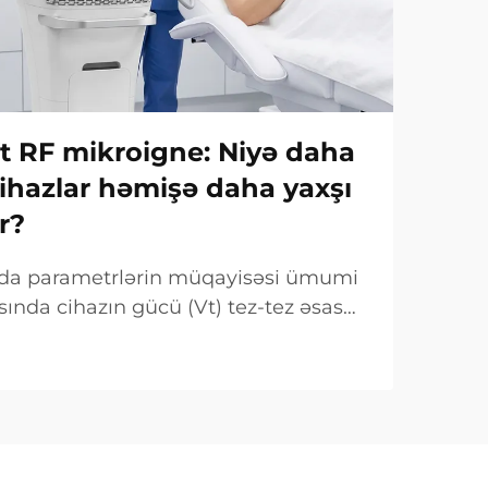
Vt RF mikroigne: Niyə daha
ihazlar həmişə daha yaxşı
r?
ında parametrlərin müqayisəsi ümumi
sında cihazın gücü (Vt) tez-tez əsas
mi qeyd olunur. Lakin klinik baxımdan
 fərqlidir. Çox hallarda belə «güc»...