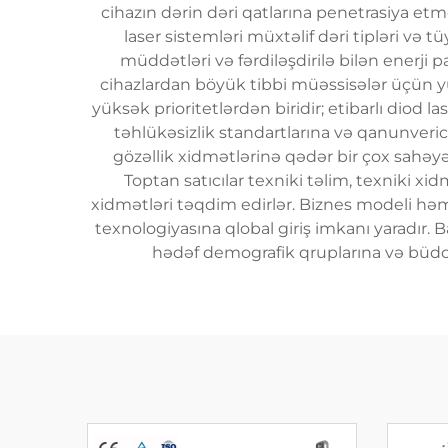
cihazın dərin dəri qatlarına penetrasiya et
laser sistemləri müxtəlif dəri tipləri və
müddətləri və fərdiləşdirilə bilən enerji p
cihazlardan böyük tibbi müəssisələr üçün yü
yüksək prioritetlərdən biridir; etibarlı diod l
təhlükəsizlik standartlarına və qanunveric
gözəllik xidmətlərinə qədər bir çox sahəyə
Toptan satıcılar texniki təlim, texniki 
xidmətləri təqdim edirlər. Biznes modeli həm 
texnologiyasına qlobal giriş imkanı yaradır. B
hədəf demografik qruplarına və büdc