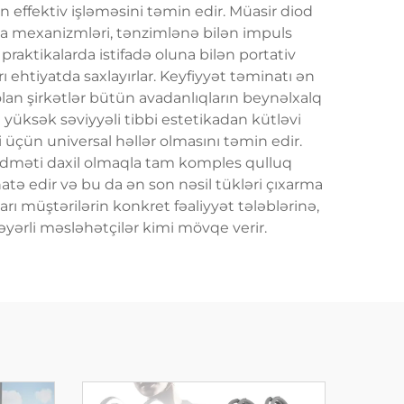
 effektiv işləməsini təmin edir. Müasir diod
utma mexanizmləri, tənzimlənə bilən impuls
 praktikalarda istifadə oluna bilən portativ
ehtiyatda saxlayırlar. Keyfiyyət təminatı ən
l olan şirkətlər bütün avadanlıqların beynəlxalq
 yüksək səviyyəli tibbi estetikadan kütləvi
 üçün universal həllər olmasını təmin edir.
 xidməti daxil olmaqla tam komples qulluq
atə edir və bu da ən son nəsil tükləri çıxarma
arı müştərilərin konkret fəaliyyət tələblərinə,
ərli məsləhətçilər kimi mövqe verir.