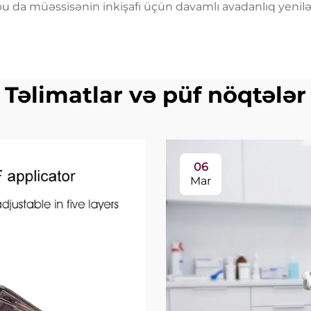
ə bu da müəssisənin inkişafı üçün davamlı avadanlıq yeni
Təlimatlar və püf nöqtələr
06
Mar