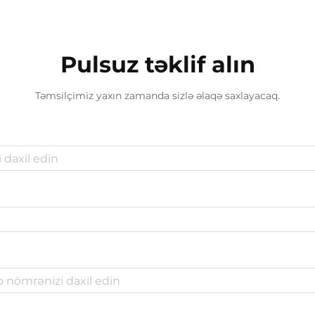
Pulsuz təklif alın
Təmsilçimiz yaxın zamanda sizlə əlaqə saxlayacaq.