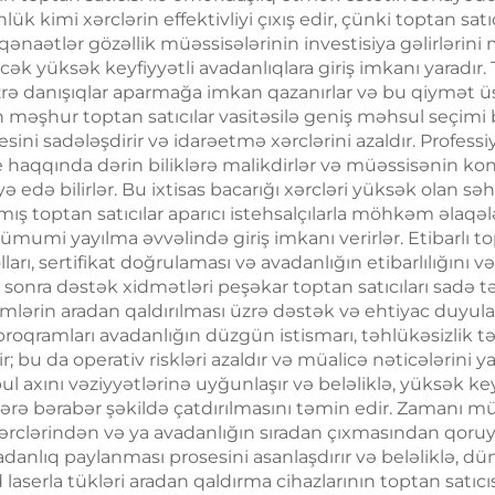
4 nm diod laser
lük kimi xərclərin effektivliyi çıxış edir, çünki toptan sat
itirmə kosmet
qənaətlər gözəllik müəssisələrinin investisiya gəlirləri
 çıxarma maşını
maşın
cək yüksək keyfiyyətli avadanlıqlara giriş imkanı yaradır
üzrə danışıqlar aparmağa imkan qazanırlar və bu qiymət üst
 məşhur toptan satıcılar vasitəsilə geniş məhsul seçimi b
ini sadələşdirir və idarəetmə xərclərini azaldır. Professiy
e haqqında dərin biliklərə malikdirlər və müəssisənin kon
 edə bilirlər. Bu ixtisas bacarığı xərcləri yüksək olan s
ış toptan satıcılar aparıcı istehsalçılarla möhkəm əlaqəl
mumi yayılma əvvəlində giriş imkanı verirlər. Etibarlı top
ları, sertifikat doğrulaması və avadanlığın etibarlılığını v
n sonra dəstək xidmətləri peşəkar toptan satıcıları sadə tə
mlərin aradan qaldırılması üzrə dəstək və ehtiyac duyula
m proqramları avadanlığın düzgün istismarı, təhlükəsizlik
ir; bu da operativ riskləri azaldır və müalicə nəticələrini y
ul axını vəziyyətlərinə uyğunlaşır və beləliklə, yüksək key
ə bərabər şəkildə çatdırılmasını təmin edir. Zamanı m
r xərclərindən və ya avadanlığın sıradan çıxmasından qo
avadanlıq paylanması prosesini asanlaşdırır və beləliklə, d
iod laserla tükləri aradan qaldırma cihazlarının toptan sat