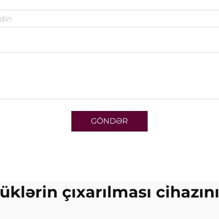
GÖNDƏR
tüklərin çıxarılması cihazın