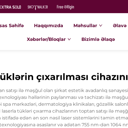
sas Səhifə
Haqqımızda
Məhsullar
Əlavə 
Xəbərlər/Bloqlar
Bizimlə Əlaqə
tüklərin çıxarılması cihazın
ptan satışı ilə məşğul olan şirkət estetik avadanlıq səna
texnologiyası həllərinin paylanması və təchizatı ilə məşğul 
 spa mərkəzləri, dermatologiya klinikaları, gözəllik salon
 laserla tükləri çıxarma cihazlarının toptan satışı ilə məş
stifadə edən ən son nəsil laser sistemlərini təmin etm
iod texnologiyasına əsaslanır və adətən 755 nm-dən 1064 n