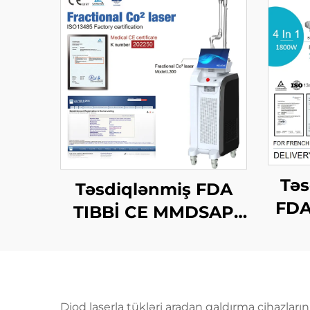
Tə
Təsdiqlənmiş FDA
FDA
TIBBİ CE MMDSAP
1200
CO2 Fraksional Laser
Vt, 
Maşını
bilə
nm, 
Diod laserla tükləri aradan qaldırma cihazlar