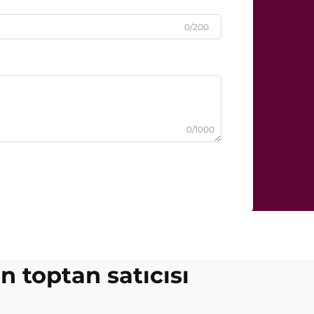
0/200
0/1000
ın toptan satıcısı