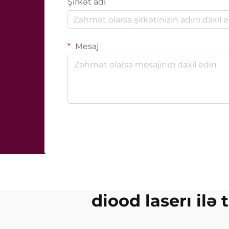
Şirkət adı
Mesaj
diood laserı ilə 