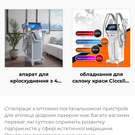
для лазерного
MMDSAP апарат із
видалення волосся
фракційним лазером
типу «4 в 1» зі
CO₂
змінними насадками
та потужністю 600 Вт,
1200 Вт, 1800 Вт, 3000
Вт; діодний лазер з
довжинами хвиль 755
нм, 808 нм, 940 нм,
1064 нм
апарат для
обладнання для
кріосхуднення з 4
салону краси Ciccslim
ручками та 8
з електромагнітною
змінними насадками,
стимуляцією м’язів
технологія
(EMS), 3 Тесла, 4
охолодження на 360°,
ручки
Співпраця з оптовим постачальником пристроїв
кріотерапія для
для епіляції діодним лазером має багато вагомих
зниження ваги та
переваг, які суттєво сприяють розвитку
косметичних
підприємств у сфері естетичної медицини.
процедур