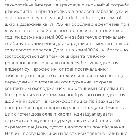
технологічна інтеграція враховує різноманітні потреби
різних типів шкіри та кольорів волосся, забезпечуючи
ефективне лікування пацієнтів із світлою до темної
шкіри. Довжина хвилі 755 нм особливо ефективна при
лікуванні тонкого й світлого волосся на світлій шкірі,
тоді як довжина хвилі 808 нм забезпечує оптимальну
глибину проникнення для середньої пігментації шкіри
та типового волосся. Довжина хвилі 1064 нм безпечно
застосовується для темної шкіри та глибоко
розташованих фолікулів волосся без ушкодження
епідермісу. Професійні оптові постачальники
забезпечують, що ці багатохвильові системи оснащені
передовими системами охолодження, зокрема
контактним охолодженням, кріогенними спреями та
інтегрованими системами повітряного охолодження,
щоб мінімізувати дискомфорт пацієнтів і захищати
поверхневі шарів шкіри під час процедури. Точність
цих систем дозволяє лікарям індивідуалізувати
параметри лікування з урахуванням особливостей
окремого пацієнта, густоти волосся та зон лікування.
Надійні постачальники надають комплексне навчання