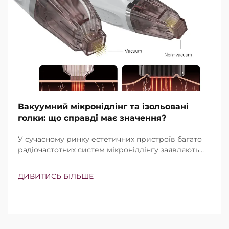
Вакуумний мікронідлінг та ізольовані
голки: що справді має значення?
У сучасному ринку естетичних пристроїв багато
радіочастотних систем мікронідлінгу заявляють
про наявність вакуумної технології та ізольованих
голок. Проте справжнє питання полягає не просто
ДИВИТИСЬ БІЛЬШЕ
в тому, чи існують ці функції, а в тому, наскільки
точно вони працюють під час клінічного
лікування…