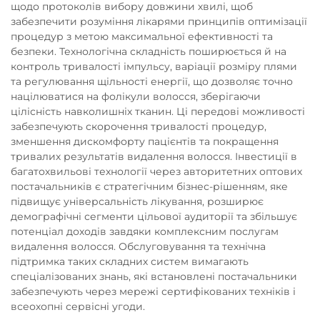
щодо протоколів вибору довжини хвилі, щоб
забезпечити розуміння лікарями принципів оптимізації
процедур з метою максимальної ефективності та
безпеки. Технологічна складність поширюється й на
контроль тривалості імпульсу, варіації розміру плями
та регулювання щільності енергії, що дозволяє точно
націлюватися на фолікули волосся, зберігаючи
цілісність навколишніх тканин. Ці передові можливості
забезпечують скорочення тривалості процедур,
зменшення дискомфорту пацієнтів та покращення
тривалих результатів видалення волосся. Інвестиції в
багатохвильові технології через авторитетних оптових
постачальників є стратегічним бізнес-рішенням, яке
підвищує універсальність лікування, розширює
демографічні сегменти цільової аудиторії та збільшує
потенціал доходів завдяки комплексним послугам
видалення волосся. Обслуговування та технічна
підтримка таких складних систем вимагають
спеціалізованих знань, які встановлені постачальники
забезпечують через мережі сертифікованих техніків і
всеохопні сервісні угоди.