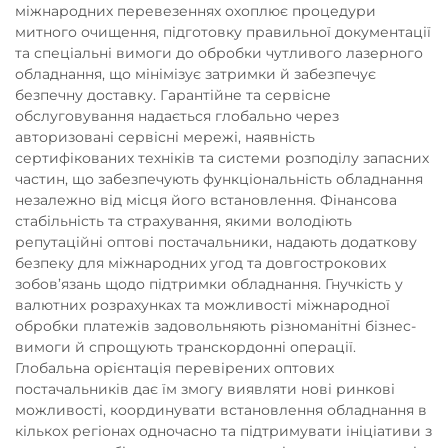
міжнародних перевезеннях охоплює процедури
митного очищення, підготовку правильної документації
та спеціальні вимоги до обробки чутливого лазерного
обладнання, що мінімізує затримки й забезпечує
безпечну доставку. Гарантійне та сервісне
обслуговування надається глобально через
авторизовані сервісні мережі, наявність
сертифікованих техніків та системи розподілу запасних
частин, що забезпечують функціональність обладнання
незалежно від місця його встановлення. Фінансова
стабільність та страхування, якими володіють
репутаційні оптові постачальники, надають додаткову
безпеку для міжнародних угод та довгострокових
зобов’язань щодо підтримки обладнання. Гнучкість у
валютних розрахунках та можливості міжнародної
обробки платежів задовольняють різноманітні бізнес-
вимоги й спрощують транскордонні операції.
Глобальна орієнтація перевірених оптових
постачальників дає їм змогу виявляти нові ринкові
можливості, координувати встановлення обладнання в
кількох регіонах одночасно та підтримувати ініціативи з