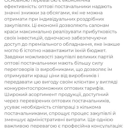
Основною перевагою є економічна
ефективність: оптові постачальники надають
значні знижки за обсягами, які не можна
отримати при індивідуальних роздрібних
закупівлях. Ці економії дозволяють салонам
краси максимально реалізувати прибутковість
своїх інвестицій, одночасно забезпечуючи
доступ до преміального обладнання, яке інакше
могло б істотно навантажити їхній бюджет.
Завдяки можливості закупівлі великих партій
оптові постачальники мають більшу силу
переговорів із виробниками, що дозволяє їм
отримувати кращі ціни від виробників і
передавати цю вигоду своїм клієнтам у вигляді
конкурентоспроможних оптових тарифів.
Широкий асортимент продукції, доступний
через перевірених оптових постачальників,
усуває необхідність співпраці з кількома
постачальниками, спрощує процес закупівлі й
зменшує адміністративні витрати. Ще однією
важливою перевагою є професійна консультація: