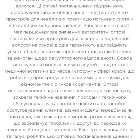
волосся. Ці оптові постачальники підтримують
розгалужені запаси обладнання — від портативних
пристроїв для невеликих практик до потужних систем
для великих медичних закладів. Забезпечення якості
має першочергове значення: авторитетні оптові
постачальники пристроїв для лазерного видалення
волосся на основі діодів гарантують відповідність
усього обладнання міжнародним стандартам безпеки
та вимогам щодо регуляторного відповідності. Сфера
застосування охоплює кілька галузей — від елітної
медичної естетики до масових послуг у сфері краси, що
робить ці пристрої універсальними рішеннями для
різноманітних ринкових сегментів. Оптові
постачальники надають комплексні сервісні послуги,
зокрема технічне навчання, програми технічного
обслуговування, гарантійне покриття та постійне
обслуговування клієнтів. Бізнес-модель передбачає як
внутрішні, так і міжнародні мережі розповсюдження,
що забезпечує глобальний доступ до передових
технологій видалення волосся. Експертні знання ринку
та галузі роблять цих оптових постачальників цінними