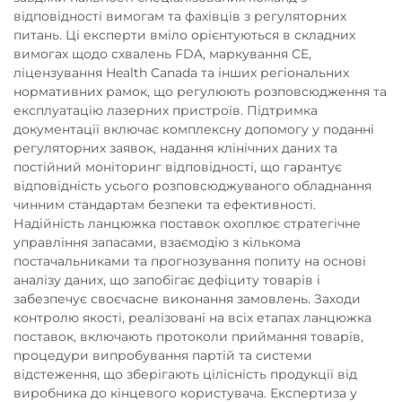
відповідності вимогам та фахівців з регуляторних
питань. Ці експерти вміло орієнтуються в складних
вимогах щодо схвалень FDA, маркування CE,
ліцензування Health Canada та інших регіональних
нормативних рамок, що регулюють розповсюдження та
експлуатацію лазерних пристроїв. Підтримка
документації включає комплексну допомогу у поданні
регуляторних заявок, надання клінічних даних та
постійний моніторинг відповідності, що гарантує
відповідність усього розповсюджуваного обладнання
чинним стандартам безпеки та ефективності.
Надійність ланцюжка поставок охоплює стратегічне
управління запасами, взаємодію з кількома
постачальниками та прогнозування попиту на основі
аналізу даних, що запобігає дефіциту товарів і
забезпечує своєчасне виконання замовлень. Заходи
контролю якості, реалізовані на всіх етапах ланцюжка
поставок, включають протоколи приймання товарів,
процедури випробування партій та системи
відстеження, що зберігають цілісність продукції від
виробника до кінцевого користувача. Експертиза у