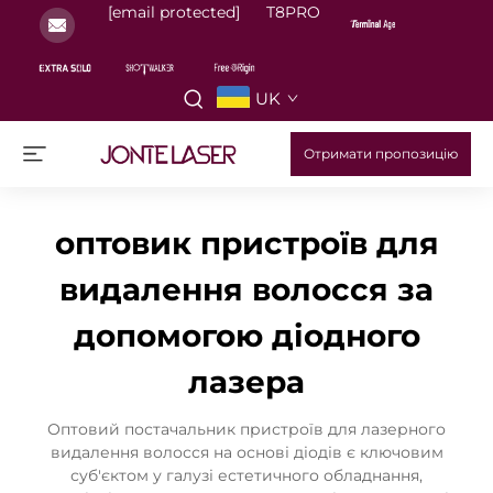
[email protected]
T8PRO
UK
Отримати пропозицію
оптовик пристроїв для
видалення волосся за
допомогою діодного
лазера
Оптовий постачальник пристроїв для лазерного
видалення волосся на основі діодів є ключовим
суб'єктом у галузі естетичного обладнання,