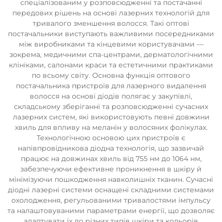
спеціалізованим у розповсюдженні та постачанні
передових рішень на основі лазерних технологій для
тривалого зменшення волосся. Такі оптові
постачальники виступають важливими посередниками
між виробниками та кінцевими користувачами —
зокрема, медичними спа-центрами, дерматологічними
клініками, салонами краси та естетичними практиками
по всьому світу. Основна функція оптового
постачальника пристроїв для лазерного видалення
волосся на основі діодів полягає у закупівлі,
складському зберіганні та розповсюдженні сучасних
лазерних систем, які використовують певні довжини
хвиль для впливу на меланін у волосяних фолікулах.
Технологічною основою цих пристроїв є
напівпровідникова діодна технологія, що зазвичай
працює на довжинах хвиль від 755 нм до 1064 нм,
забезпечуючи ефективне проникнення в шкіру й
мінімізуючи пошкодження навколишніх тканин. Сучасні
діодні лазерні системи оснащені складними системами
охолодження, регульованими тривалостями імпульсу
та налаштовуваними параметрами енергії, що дозволяє
адаптувати їх до різних типів шкіри та кольорів