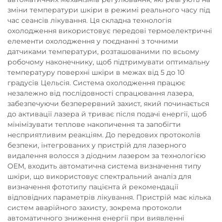
зміни температури шкіри в режимі реального часу під
час сеансів лікування. Ця складна технологія
охолодження використовує передові термоелектричні
елементи охолодження у поєднанні з точними
датчиками температури, розташованими по всьому
робочому наконечнику, щоб підтримувати оптимальну
температуру поверхні шкіри в межах від 5 до 10
градусів Цельсія. Система охолодження працює
незалежно від послідовності спрацювання лазера,
забезпечуючи безперервний захист, який починається
до активації лазера й триває після подачі енергії, щоб
мінімізувати теплове накопичення та запобігти
несприятливим реакціям. До передових протоколів
безпеки, інтегрованих у пристрій для лазерного
видалення волосся з діодним лазером за технологією
OEM, входить автоматична система визначення типу
шкіри, що використовує спектральний аналіз для
визначення фототипу пацієнта й рекомендації
відповідних параметрів лікування. Пристрій має кілька
систем аварійного захисту, зокрема протоколи
автоматичного зниження енергії при виявленні