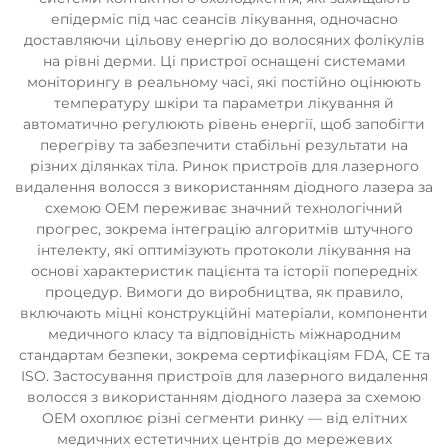
епідерміс під час сеансів лікування, одночасно
доставляючи цільову енергію до волосяних фолікулів
на рівні дерми. Ці пристрої оснащені системами
моніторингу в реальному часі, які постійно оцінюють
температуру шкіри та параметри лікування й
автоматично регулюють рівень енергії, щоб запобігти
перегріву та забезпечити стабільні результати на
різних ділянках тіла. Ринок пристроїв для лазерного
видалення волосся з використанням діодного лазера за
схемою OEM переживає значний технологічний
прогрес, зокрема інтеграцію алгоритмів штучного
інтелекту, які оптимізують протоколи лікування на
основі характеристик пацієнта та історії попередніх
процедур. Вимоги до виробництва, як правило,
включають міцні конструкційні матеріали, компоненти
медичного класу та відповідність міжнародним
стандартам безпеки, зокрема сертифікаціям FDA, CE та
ISO. Застосування пристроїв для лазерного видалення
волосся з використанням діодного лазера за схемою
OEM охоплює різні сегменти ринку — від елітних
медичних естетичних центрів до мережевих