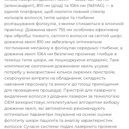
(александрит), 810 нм (діод) та 1064 нм (Nd:YAG) — в
єдиній платформі, щоб охопити повний спектр
кольорів волосся, типів шкіри та глибини
розташування фолікулів, з якими стикаються в клінічній
практиці. Довжина хвилі 755 нм особливо ефективна
при обробці тонкого, світлого волосся на світлій шкірі,
довжина хвилі 810 нм забезпечує оптимальне
поглинання меланіну в фолікулах середньої глибини, а
довжина хвилі 1064 нм безпечно проникає глибше в
темніші типи шкіри, не пошкоджуючи епідерміс. Таке
комплексне охоплення довжинами хвиль усуває
потребу у використанні кількох окремих пристроїв,
скорочуючи витрати на обладнання, складність
навчання персоналу та вимоги до площі приміщення
для проведення процедур. Пристрій для лазерного
видалення волосся з діодним лазером за технологією
OEM використовує інтелектуальні алгоритми вибору
довжини хвилі, які автоматично рекомендують
оптимальні параметри лікування на основі оцінки
фототипу шкіри пацієнта та аналізу характеристик
волосся. Сучасні системи подачі лазерного променя