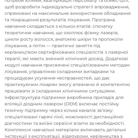
потреби клініки, кваліфікація персоналу та бізнес-цілі,
щоб розробити індивідуальні стратегії впровадження,
спрямовані на максимальне використання обладнання
та покращення результатів лікування. Програма
навчання складається з кількох етапів: спочатку
теоретичне навчання, що охоплює фізику лазерів,
цикли росту волосся, анатомію шкіри та протоколи
лікування, а потім — практичні заняття під
керівництвом сертифікованих спеціалістів з лазерної
терапії, які мають значний клінічний досвід. Додаткові
модулі навчання присвячені спеціалізованим методам
лікування, управлінню складними випадками та
процедурам усунення несправностей, що дає
практикуючим лікарям змогу впевнено й компетентно
працювати зі складними клінічними ситуаціями.
Інфраструктура підтримки виробника приладів для
епіляції діодним лазером (OEM) включає постійну
технічну підтримку через кілька каналів зв’язку:
спеціалізовані гарячі лінії, можливості дистанційної
діагностики та виїзні сервісні візити за необхідності.
Комплексні навчальні матеріали включають детальні
інструкції з експлуатації, відеоуроки, керівництва з