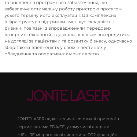
та оновлення програмного забезпечення, що
забезпечує оптимальну роботу пристрою протягом
усього терміну його експлуатації. Ця комплексна
інфраструктура підтримки зменшує складність і
ризики, пов’язані з впровадженням передових
лазерних технологій, і дозволяє клінікам зосередитися
на догляді за пацієнтами та розвитку бізнесу, одночасно
зберігаючи впевненість у своїх інвестиціях у
обладнання та оперативних можливостях.
JONTELASER надає медичні естетичні пристрої з
сертифікатами FDA/CE, у тому числі апарати
HIFU, RF-мікроголкові системи та CO2-фракційні