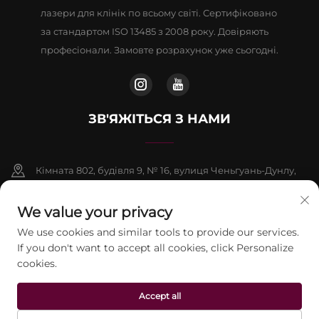
лазери для клінік по всьому світі. Сертифіковано
за стандартом ISO 13485 з 2008 року. Довіряють
професіонали. Замовте розрахунок уже сьогодні.
ЗВ'ЯЖІТЬСЯ З НАМИ
Кімната 802, будівля 9, № 16, вулиця Ченьгуань-Дунлу,
район Фаншань, Пекін
We value your privacy
+86-13911459627
We use cookies and similar tools to provide our services.
If you don't want to accept all cookies, click Personalize
[email protected]
cookies.
Авторське право © 2026 Пекінська компанія Jontelaser
Accept all
Technology CO., LTD. Усі права захищені.
Політика
конфіденційності