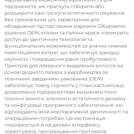
процедур
підприємств, які прагнуть створити або
розширити свої послуги естетичного лікування
без преміальних цін, характерних для
обладнання під торговими марками. Обираючи
рішення OEM, клініки та салони краси отримують
доступ до ідентичних технологій та
функціональних можливостей за значно нижчих
інвестиційних витрат, що забезпечує швидшу
окупність і покращення рівня прибутковості.
Пристрій для лазерного видалення волосся на
основі діодного лазера з виробництва за
технічним завданням замовника (OEM)
забезпечує повну гнучкість у плані кастомізації,
дозволяючи підприємствам визначати точні
технічні вимоги, елементи естетичного дизайну
та конфігурації програмного забезпечення, які
відповідають їхній корпоративній ідентичності та
операційним потребам. Ця кастомізація
поширюється й на дизайн інтерфейсу
користувача, програмування протоколів