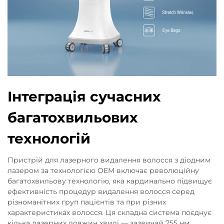
Інтеграція сучасних
багатохвильових
технологій
Пристрій для лазерного видалення волосся з діодним
лазером за технологією OEM включає революційну
багатохвильову технологію, яка кардинально підвищує
ефективність процедур видалення волосся серед
різноманітних груп пацієнтів та при різних
характеристиках волосся. Ця складна система поєднує
кілька лазерних довжин хвилі — зазвичай 755 нм