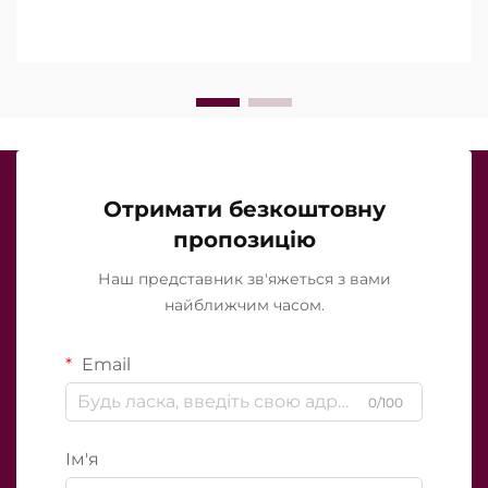
точно вони працюють під час клінічного
лікування…
Отримати безкоштовну
пропозицію
Наш представник зв'яжеться з вами
найближчим часом.
Email
0/100
Ім'я