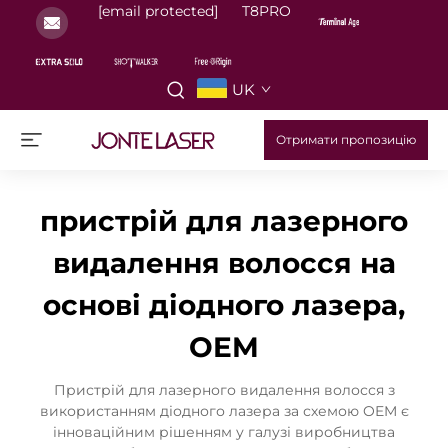
[email protected]
T8PRO
UK
Отримати пропозицію
пристрій для лазерного
видалення волосся на
основі діодного лазера,
OEM
Пристрій для лазерного видалення волосся з
використанням діодного лазера за схемою OEM є
інноваційним рішенням у галузі виробництва