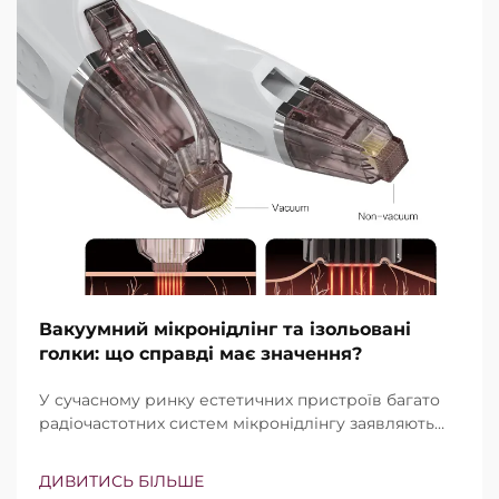
Вакуумний мікронідлінг та ізольовані
голки: що справді має значення?
У сучасному ринку естетичних пристроїв багато
радіочастотних систем мікронідлінгу заявляють
про наявність вакуумної технології та ізольованих
голок. Проте справжнє питання полягає не просто
ДИВИТИСЬ БІЛЬШЕ
в тому, чи існують ці функції, а в тому, наскільки