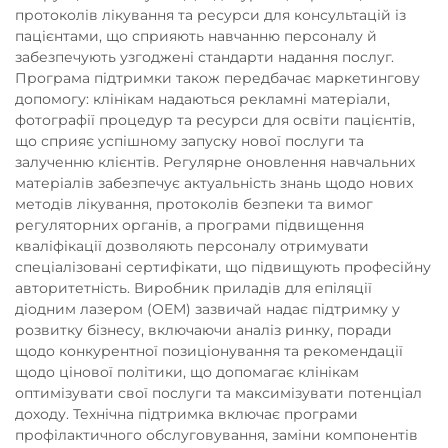
протоколів лікування та ресурси для консультацій із
пацієнтами, що сприяють навчанню персоналу й
забезпечують узгоджені стандарти надання послуг.
Програма підтримки також передбачає маркетингову
допомогу: клінікам надаються рекламні матеріали,
фотографії процедур та ресурси для освіти пацієнтів,
що сприяє успішному запуску нової послуги та
залученню клієнтів. Регулярне оновлення навчальних
матеріалів забезпечує актуальність знань щодо нових
методів лікування, протоколів безпеки та вимог
регуляторних органів, а програми підвищення
кваліфікації дозволяють персоналу отримувати
спеціалізовані сертифікати, що підвищують професійну
авторитетність. Виробник приладів для епіляції
діодним лазером (OEM) зазвичай надає підтримку у
розвитку бізнесу, включаючи аналіз ринку, поради
щодо конкурентної позиціонування та рекомендації
щодо цінової політики, що допомагає клінікам
оптимізувати свої послуги та максимізувати потенціал
доходу. Технічна підтримка включає програми
профілактичного обслуговування, заміни компонентів