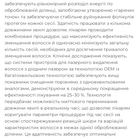
забезпечують рівномірний розподіл енергії по
оброблюваній ділянці, запобігаючи утворенню «гарячих
точок» та забезпечуючи стабільне руйнування фолікулів
протягом кожної сесії. Здатність працювати з кількома
довжинами хвилі дозволяє лікарям проводити
комбіновані процедури, що максимізують ефективність
зменшення волосся й одночасно мінімізують загальну
кількість сесій, необхідних для досягнення тривалого
зменшення волосся. Клінічні дослідження показують,
що системи пристроїв для лазерного видалення
волосся з діодним лазером за технологією OEM із
багатохвильовою технологією забезпечують вищі
показники очищення порівняно з одновхвильовими
аналогами, демонструючи в середньому покращення
ефективності лікування на 25–30 %. Технологія
передбачає можливість миттєвого перемикання
довжини хвилі в реальному часі, що дозволяє лікарям
коригувати параметри процедури під час сесії на
основі спостережуваних реакцій шкіри та варіацій
характеристик волосся в межах однієї оброблюваної
ділянки. Ця адаптивність забезпечує оптимальні