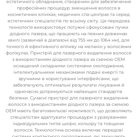
естетичного обладнання, створеним для забезпечення
професійних процедур зменшення волосся в
косметичних клініках, медичних спа-центрах та серед
естетичних спеціалістів по всьому світу. Ця передова
технологія використовує потужні сфокусовані пучки
діодного лазера, що працюють на певних довжинах
хвилі (зазвичай в діапазоні від 755 нм до 1064 нм), для
точного й ефективного впливу на меланін у волосяних
фолікулах. Пристрій для лазерного видалення волосся
з використанням діодного лазера за схемою OEM
оснащений складними системами охолодження,
інтелектуальними механізмами подачі енергії та
зручними в користуванні інтерфейсами, що
забезпечують оптимальні результати лікування й
одночасно дотримуються найвищих стандартів
безпеки. Сучасні пристрої для лазерного видалення
волосся з використанням діодного лазера за схемою
OEM мають багатохвильові можливості, що дозволяють
спеціалістам адаптувати процедури з урахуванням
індивідуальних типів шкіри, кольору та товщини
волосся. Технологічна основа включає передові
системи контактного охолодження, які захищають