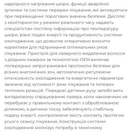
надмірного нагрівання шкіри, функції аварійної
зупинки та системи перерви лікування, які активуються
при перевищенні порогових значень безпеки. Дисплеї
з моніторингом у режимі реального часу надають
спеціалістам постійну інформацію про температуру
шкіри, рівні подачі енергії та продуктивність системи
охолодження, що дозволяє оперативно вносити
корективи для підтримання оптимальних умов
лікування. Пристрій для лазерного видалення волосся
з діодним лазером за технологією OEM включає
попередньо запрограмовані протоколи безпеки для
різних анатомічних зон, автоматично регулюючи
інтенсивність охолодження та енергетичні параметри
залежно від чутливості зони лікування та типових
теплових реакцій. Передові датчики руху запобігають
випадковому спрацюванню лазера, коли наконечник не
перебуває у правильному контакті з оброблюваною
ділянкою, а датчики тиску забезпечують стабільну
подачу енергії, контролюючи якість контакту протягом
усього сеансу лікування. Конструкція системи
охолодження мінімізує потребу в технічному