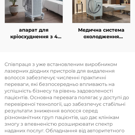
апарат для
Медична система
кріосхуднення з 4
охолодження
ручками та 8
холодним повітрям
змінними насадками,
для естетичних
технологія
лазерів, знеболення
охолодження на 360°,
та епідермального
Співпраця з уже встановленим виробником
кріотерапія для
захисту, безперервне
лазерних діодних пристроїв для видалення
зниження ваги та
безконтактне
волосся забезпечує численні практичні
косметичних
використання в
переваги, які безпосередньо впливають на
процедур
клініці
успішність бізнесу та рівень задоволеності
пацієнтів. Основна перевага полягає у доступі до
перевіреної технології, що забезпечує стабільні
результати зниження волосся серед
різноманітних груп пацієнтів, що дає клінікам
змогу з впевненістю розширювати спектр
наданих послуг. Обладнання від авторитетного