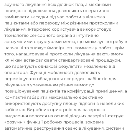
зручного лікування всіх ділянок тіла, а механізми
швидкого підключення дозволяють оперативно
замінювати насадки під час роботи з кількома
пацієнтами або переходу між різними протоколами
лікування. Інтерфейс користувача використовує
технологію сенсорного екрана з інтуїтивно
зрозумілими структурами меню, що мінімізує потребу в
навчанні та знижує ймовірність помилок у роботі; крім
того, налаштовувані протоколи лікування дають змогу
клінікам встановлювати стандартизовані процедури,
що гарантують однакові результати незалежно від
оператора. Функції мобільності дозволяють
переміщувати обладнання всередині кабінетів для
лікування з урахуванням різних вимог до
позиціонування пацієнтів та конфігурації приміщення, а
компактні габарити максимально ефективно
використовують доступну площу підлоги в невеликих
кабінетах. Виробник пристроїв для лазерного
видалення волосся на основі діодних лазерів інтегрує
«розумні» функції робочих процесів, зокрема
автоматичне реєстрування сеансів лікування, системи