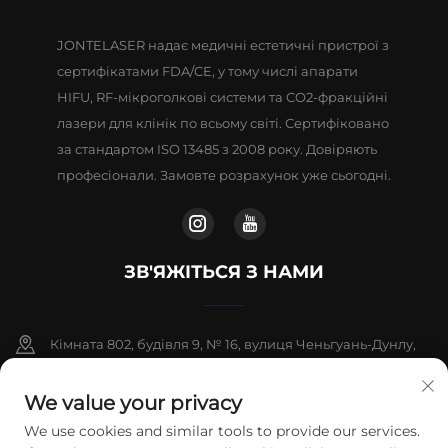
JONTELASER надає медичні естетичні пристрої з
сертифікатами FDA/CE, у тому числі апарати
HIFU, RF-мікроголкові системи та CO2-фракційні
лазери для клінік по всьому світі. Сертифіковано
за стандартом ISO 13485 з 2008 року. Довіряють
професіонали. Замовте розрахунок уже сьогодні.
ЗВ'ЯЖІТЬСЯ З НАМИ
Кімната 802, будівля 9, № 16, вулиця Ченьгуань-Дунлу,
район Фаншань, Пекін
We value your privacy
+86-13911459627
We use cookies and similar tools to provide our services.