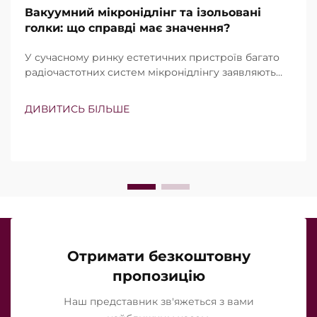
Вакуумний мікронідлінг та ізольовані
голки: що справді має значення?
У сучасному ринку естетичних пристроїв багато
радіочастотних систем мікронідлінгу заявляють
про наявність вакуумної технології та ізольованих
голок. Проте справжнє питання полягає не просто
ДИВИТИСЬ БІЛЬШЕ
в тому, чи існують ці функції, а в тому, наскільки
точно вони працюють під час клінічного
лікування…
Отримати безкоштовну
пропозицію
Наш представник зв'яжеться з вами