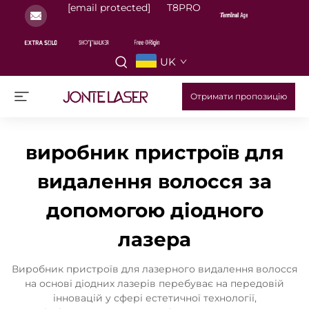
[email protected]
T8PRO
UK
Отримати пропозицію
виробник пристроїв для
видалення волосся за
допомогою діодного
лазера
Виробник пристроїв для лазерного видалення волосся
на основі діодних лазерів перебуває на передовій
інновацій у сфері естетичної технології,