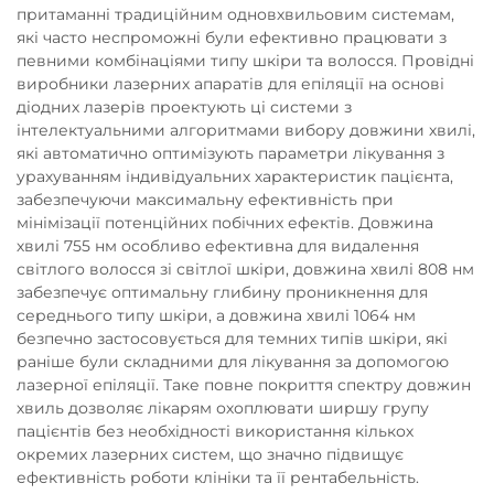
притаманні традиційним одновхвильовим системам,
які часто неспроможні були ефективно працювати з
певними комбінаціями типу шкіри та волосся. Провідні
виробники лазерних апаратів для епіляції на основі
діодних лазерів проектують ці системи з
інтелектуальними алгоритмами вибору довжини хвилі,
які автоматично оптимізують параметри лікування з
урахуванням індивідуальних характеристик пацієнта,
забезпечуючи максимальну ефективність при
мінімізації потенційних побічних ефектів. Довжина
хвилі 755 нм особливо ефективна для видалення
світлого волосся зі світлої шкіри, довжина хвилі 808 нм
забезпечує оптимальну глибину проникнення для
середнього типу шкіри, а довжина хвилі 1064 нм
безпечно застосовується для темних типів шкіри, які
раніше були складними для лікування за допомогою
лазерної епіляції. Таке повне покриття спектру довжин
хвиль дозволяє лікарям охоплювати ширшу групу
пацієнтів без необхідності використання кількох
окремих лазерних систем, що значно підвищує
ефективність роботи клініки та її рентабельність.