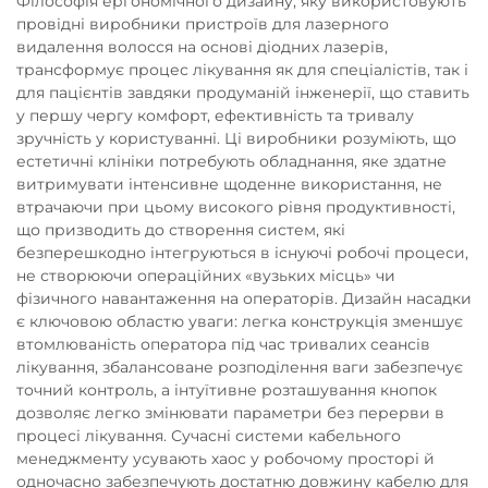
Філософія ергономічного дизайну, яку використовують
провідні виробники пристроїв для лазерного
видалення волосся на основі діодних лазерів,
трансформує процес лікування як для спеціалістів, так і
для пацієнтів завдяки продуманій інженерії, що ставить
у першу чергу комфорт, ефективність та тривалу
зручність у користуванні. Ці виробники розуміють, що
естетичні клініки потребують обладнання, яке здатне
витримувати інтенсивне щоденне використання, не
втрачаючи при цьому високого рівня продуктивності,
що призводить до створення систем, які
безперешкодно інтегруються в існуючі робочі процеси,
не створюючи операційних «вузьких місць» чи
фізичного навантаження на операторів. Дизайн насадки
є ключовою областю уваги: легка конструкція зменшує
втомлюваність оператора під час тривалих сеансів
лікування, збалансоване розподілення ваги забезпечує
точний контроль, а інтуїтивне розташування кнопок
дозволяє легко змінювати параметри без перерви в
процесі лікування. Сучасні системи кабельного
менеджменту усувають хаос у робочому просторі й
одночасно забезпечують достатню довжину кабелю для