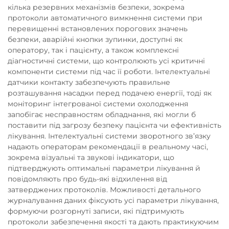
кілька резервних механізмів безпеки, зокрема
протоколи автоматичного вимкнення системи при
перевищенні встановлених порогових значень
безпеки, аварійні кнопки зупинки, доступні як
оператору, так і пацієнту, а також комплексні
діагностичні системи, що контролюють усі критичні
компоненти системи під час її роботи. Інтелектуальні
датчики контакту забезпечують правильне
розташування насадки перед подачею енергії, тоді як
моніторинг інтегрованої системи охолодження
запобігає несправностям обладнання, які могли б
поставити під загрозу безпеку пацієнта чи ефективність
лікування. Інтелектуальні системи зворотного зв’язку
надають операторам рекомендації в реальному часі,
зокрема візуальні та звукові індикатори, що
підтверджують оптимальні параметри лікування й
повідомляють про будь-які відхилення від
затверджених протоколів. Можливості детального
журналування даних фіксують усі параметри лікування,
формуючи розгорнуті записи, які підтримують
протоколи забезпечення якості та дають практикуючим