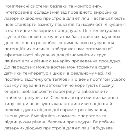
Комплексні системи безпеки та моніторингу,
інтегровані в обладнання від провідного виробника
лазерних діодних пристроїв для епіляції, встановлюють
нові стандарти захисту пацієнтів та надійності лікування
в естетичних лазерних процедурах. Ці інтелектуальні
функції безпеки є результатом багаторічних наукових
досліджень та розробок, спрямованих на усунення
потенційних ризиків із збереженням оптимальної
ефективності лікування для різноманітних груп
пацієнтів та у різних сценаріях проведення процедур.
До передових можливостей моніторингу входять
датчики температури шкіри в реальному часі, які
постійно відстежують тепловий рівень протягом усього
сеансу лікування й автоматично коригують подачу
енергії, щоб запобігти перегріву та забезпечити
стабільні результати. Складні алгоритми визначення
типу шкіри аналізують характеристики пацієнта й
рекомендують відповідні параметри лікування,
зменшуючи ймовірність помилок оператора та
підвищуючи рівень безпеки процедури. Виробник
лазерних діодних пристроїв для епіляції вбудував