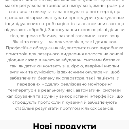
мають регульовані тривалості імпульсів, змінні розміри
світлового пляму та налаштовувані рівні енергії, що
дозволяє лікарям адаптувати процедури з урахуванням
індивідуальних потреб пацієнтів та анатомічних зон, що
підлягають обробці. Застосування охоплює різні ділянки
тіла, зокрема обличчя, пахвові западини, ноги, зону
бікіні та спину — як для чоловіків, так і для жінок.
Професійне обладнання від авторитетного виробника
пристроїв для лазерного видалення волосся на основі
діодних лазерів включає вбудовані системи безпеки,
такі як датчики контакту зі шкірою, аварійні кнопки
зупинки та сумісність із захисними окулярами, щоб
забезпечити безпеку як оператора, так і пацієнта. У
передових моделях реалізовано моніторинг
температури в реальному часі, автоматичні системи
калібрування та зручні у використанні інтерфейси, що
спрощують протоколи лікування й забезпечують
стабільні результати протягом кількох сеансів.
Нові продукти