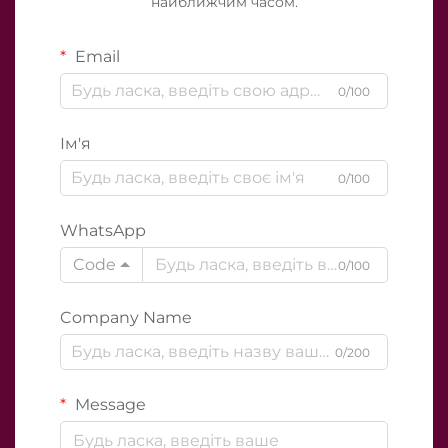
найближчим часом.
Email
0/100
Ім'я
0/100
WhatsApp
Code
0/100
Company Name
0/200
Message