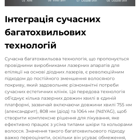
Інтеграція сучасних
багатохвильових
технологій
Сучасна багатохвильова технологія, що пропонується
провідними виробниками лазерних апаратів для
епіляції на основі діодних лазерів, є революційним
підходом до постійного зменшення волосяного
покриву, який задовольняє різноманітні потреби
сучасних естетичних клінік. Ця передова технологія
об’єднує кілька лазерних довжин хвилі в єдиній
платформі, зазвичай включаючи довжини хвилі 755 нм
(александрит), 808 нм (діод) та 1064 нм (Nd:YAG), щоб
створити комплексне рішення для лікування, яке
ефективно працює з усіма типами шкіри та кольорами
волосся. Значення такого багатохвильового підходу
важко переоцінити, оскільки він усуває обмеження,