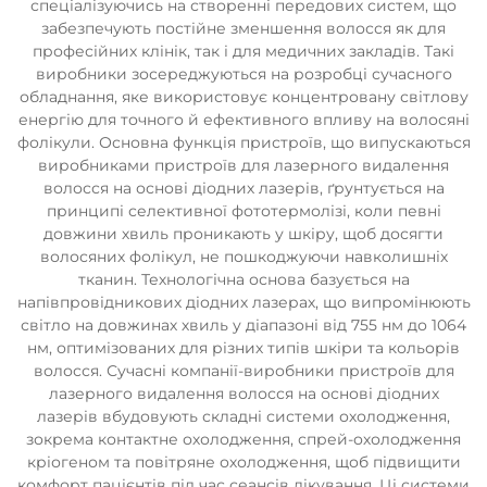
спеціалізуючись на створенні передових систем, що
забезпечують постійне зменшення волосся як для
професійних клінік, так і для медичних закладів. Такі
виробники зосереджуються на розробці сучасного
обладнання, яке використовує концентровану світлову
енергію для точного й ефективного впливу на волосяні
фолікули. Основна функція пристроїв, що випускаються
виробниками пристроїв для лазерного видалення
волосся на основі діодних лазерів, ґрунтується на
принципі селективної фототермолізі, коли певні
довжини хвиль проникають у шкіру, щоб досягти
волосяних фолікул, не пошкоджуючи навколишніх
тканин. Технологічна основа базується на
напівпровідникових діодних лазерах, що випромінюють
світло на довжинах хвиль у діапазоні від 755 нм до 1064
нм, оптимізованих для різних типів шкіри та кольорів
волосся. Сучасні компанії-виробники пристроїв для
лазерного видалення волосся на основі діодних
лазерів вбудовують складні системи охолодження,
зокрема контактне охолодження, спрей-охолодження
кріогеном та повітряне охолодження, щоб підвищити
комфорт пацієнтів під час сеансів лікування. Ці системи