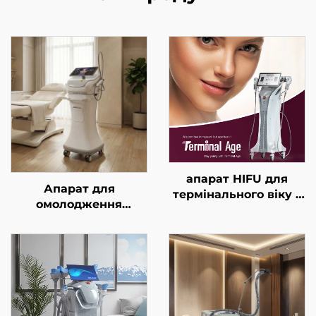
апарат HIFU для
Апарат для
термінального віку з
омолодження
точним лікуванням
обличчя з золотим
на 4 частотах,
мікроголковим RF-
підтягування
впливом подвійної
обличчя, підтяжки
частоти 1/2 МГц
шкіри та контурної
корекції тіла