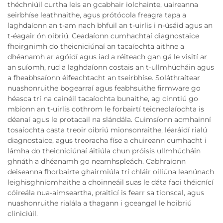
théchniúil curtha leis an gcabhair iolchainte, uaireanna
seirbhíse leathnaithe, agus prótócola freagra tapa a
laghdaíonn an t-am nach bhfuil an t-uirlis i n-úsáid agus an
t-éagair ón oibriú. Ceadaíonn cumhachtaí diagnostaice
fhoirgnimh do theicniciúnaí an tacaíochta aithne a
dhéanamh ar agóidí agus iad a réiteach gan gá le visití ar
an suíomh, rud a laghdaíonn costais an t-ullmhúcháin agus
a fheabhsaíonn éifeachtacht an tseirbhíse. Soláthraítear
nuashonruithe bogearraí agus feabhsuithe firmware go
héasca trí na cainéil tacaíochta bunaithe, ag cinntiú go
mbíonn an t-uirlis cothrom le forbairtí teicneolaíochta is
déanaí agus le protacail na slándála. Cuimsíonn acmhainní
tosaíochta casta treoir oibriú mionsonraithe, léaráidí rialú
diagnostaice, agus treoracha físe a chuireann cumhacht i
lámha do theicniciúnaí áitiúla chun próisis ullmhúcháin
ghnáth a dhéanamh go neamhspleách. Cabhraíonn
deiseanna fhorbairte ghairmiúla trí chláir oiliúna leanúnach
leighisghníomhaithe a choinneáil suas le dáta faoi théicnící
cóireála nua-aimseartha, praiticí is fearr sa tionscal, agus
nuashonruithe rialála a thagann i gceangal le hoibriú
cliniciúil.