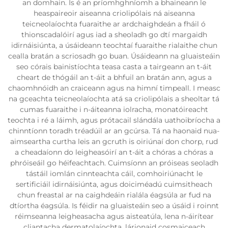
an domhain. Is é an príomhghníomh a bhaineann le
heaspaireoir aiseanna criolipólais ná aiseanna
teicneolaíochta fuaraithe ar ardchaighdeán a fháil ó
thionscadalóirí agus iad a sheoladh go dtí margaidh
idirnáisiúnta, a úsáideann teochtaí fuaraithe rialaithe chun
cealla bratán a scriosadh go buan. Úsáideann na gluaisteáin
seo córais bainistíochta teasa casta a tairgeann an t-áit
cheart de thógáil an t-áit a bhfuil an bratán ann, agus a
chaomhnóidh an craiceann agus na himní timpeall. I measc
na gceachta teicneolaíochta atá sa criolipólais a sheoltar tá
cumas fuaraithe i n-áiteanna iolracha, monatóireacht
teochta i ré a láimh, agus prótacail slándála uathoibríocha a
chinntíonn toradh tréadúil ar an gcúrsa. Tá na haonaid nua-
aimseartha curtha leis an gcruth is oiriúnaí don chorp, rud
a cheadaíonn do leigheasóirí an t-áit a chóras a chóras a
phróiseáil go héifeachtach. Cuimsíonn an próiseas seoladh
tástáil iomlán cinnteachta cáil, comhoiriúnacht le
sertificiáil idirnáisiúnta, agus doiciméadú cuimsitheach
chun freastal ar na caighdeáin rialála éagsúla ar fud na
dtíortha éagsúla. Is féidir na gluaisteáin seo a úsáid i roinnt
réimseanna leigheasacha agus aisteatúla, lena n-áirítear
cliantacha dermatolaíochta, lárionaid cosmaiceach