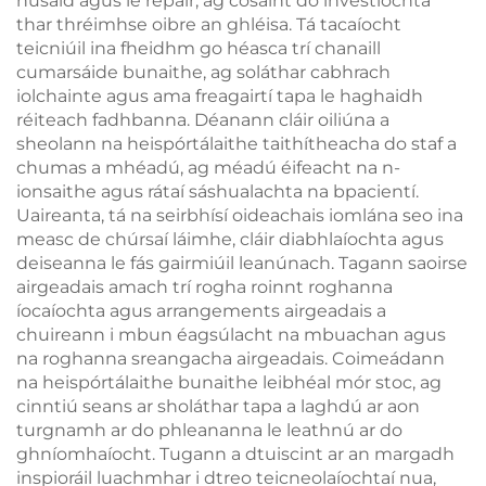
húsáid agus le repair, ag cosaint do investíochta
thar thréimhse oibre an ghléisa. Tá tacaíocht
teicniúil ina fheidhm go héasca trí chanaill
cumarsáide bunaithe, ag soláthar cabhrach
iolchainte agus ama freagairtí tapa le haghaidh
réiteach fadhbanna. Déanann cláir oiliúna a
sheolann na heispórtálaithe taithítheacha do staf a
chumas a mhéadú, ag méadú éifeacht na n-
ionsaithe agus rátaí sáshualachta na bpacientí.
Uaireanta, tá na seirbhísí oideachais iomlána seo ina
measc de chúrsaí láimhe, cláir diabhlaíochta agus
deiseanna le fás gairmiúil leanúnach. Tagann saoirse
airgeadais amach trí rogha roinnt roghanna
íocaíochta agus arrangements airgeadais a
chuireann i mbun éagsúlacht na mbuachan agus
na roghanna sreangacha airgeadais. Coimeádann
na heispórtálaithe bunaithe leibhéal mór stoc, ag
cinntiú seans ar sholáthar tapa a laghdú ar aon
turgnamh ar do phleananna le leathnú ar do
ghníomhaíocht. Tugann a dtuiscint ar an margadh
inspioráil luachmhar i dtreo teicneolaíochtaí nua,