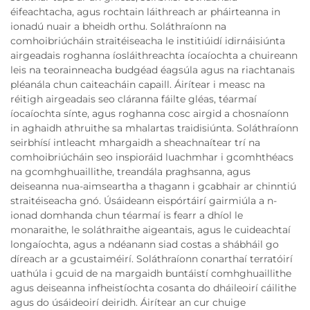
éifeachtacha, agus rochtain láithreach ar pháirteanna in
ionadú nuair a bheidh orthu. Soláthraíonn na
comhoibriúcháin straitéiseacha le institiúidí idirnáisiúnta
airgeadais roghanna íosláithreachta íocaíochta a chuireann
leis na teorainneacha budgéad éagsúla agus na riachtanais
pléanála chun caiteacháin capaill. Áirítear i measc na
réitigh airgeadais seo cláranna fáilte gléas, téarmaí
íocaíochta sínte, agus roghanna cosc airgid a chosnaíonn
in aghaidh athruithe sa mhalartas traidisiúnta. Soláthraíonn
seirbhísí intleacht mhargaidh a sheachnaítear trí na
comhoibriúcháin seo inspioráid luachmhar i gcomhthéacs
na gcomhghuaillithe, treandála praghsanna, agus
deiseanna nua-aimseartha a thagann i gcabhair ar chinntiú
straitéiseacha gnó. Úsáideann eispórtáirí gairmiúla a n-
ionad domhanda chun téarmaí is fearr a dhíol le
monaraithe, le soláthraithe aigeantais, agus le cuideachtaí
longaíochta, agus a ndéanann siad costas a shábháil go
díreach ar a gcustaiméirí. Soláthraíonn conarthaí terratóirí
uathúla i gcuid de na margaidh buntáistí comhghuaillithe
agus deiseanna infheistíochta cosanta do dháileoirí cáilithe
agus do úsáideoirí deiridh. Áirítear an cur chuige