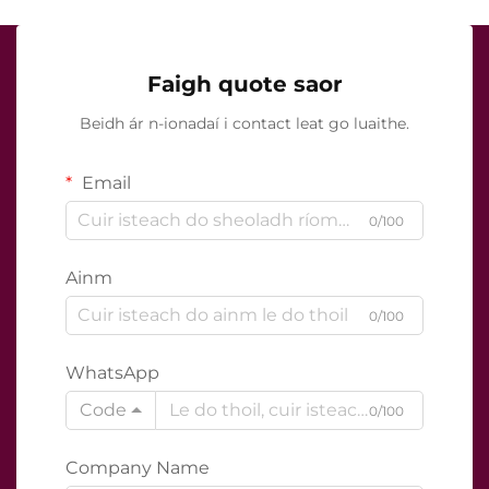
Faigh quote saor
Beidh ár n-ionadaí i contact leat go luaithe.
Email
0/100
Ainm
0/100
WhatsApp
Code
0/100
Company Name