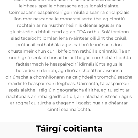
leigheas, spaí leigheasacha agus ionaid sláinte.
Coimeádann easpaireoirí gairmiúla aiseanna criolipólais
líon mór nascanna le monarcaí sertaithe, ag cinntiú
rochtain ar na huathmheáin is déanaí agus ar na
gluaisteáin a bhfuil cead ag an FDA orthu. Soláthraíonn
siad tacaíocht iomlán lena n-áirítear oiliúint theicniúil,
prótacail cothabhála agus cabhrú leanúnach don
chustaiméir chun cur i bhfeidhm rathúil a chinntiú. Tá an
modh gnó seoladh bunaithe ar thógáil comhpháirtíochta
fadtéarmach le heaspaireoirí idirnáisiúnta agus le
húsáideoirí deiridh, ag díriú ar sholáthar aiseanna
oiriúnacha a chomhlíonann na caighdeáin tromchúiseacha
maidir le heaspaireoirí leigheas. Uaireanta, tá easpaireoirí
speisialaithe i réigiúin geografacha áirithe, ag tuiscint ar
riachtanais an mhargaidh áitiúil, ar rialacháin isteach agus
ar roghaí cultúrtha a thagann i gceist nuair a dhéantar
cinntí ceannaíochta.
Táirgí coitianta