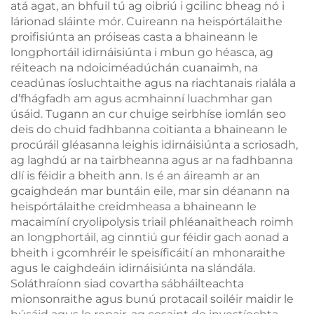
atá agat, an bhfuil tú ag oibriú i gcilinc bheag nó i
lárionad sláinte mór. Cuireann na heispórtálaithe
proifisiúnta an próiseas casta a bhaineann le
longphortáil idirnáisiúnta i mbun go héasca, ag
réiteach na ndoiciméadúchán cuanaimh, na
ceadúnas íosluchtaithe agus na riachtanais rialála a
d’fhágfadh am agus acmhainní luachmhar gan
úsáid. Tugann an cur chuige seirbhíse iomlán seo
deis do chuid fadhbanna coitianta a bhaineann le
procúráil gléasanna leighis idirnáisiúnta a scriosadh,
ag laghdú ar na tairbheanna agus ar na fadhbanna
dlí is féidir a bheith ann. Is é an áireamh ar an
gcaighdeán mar buntáin eile, mar sin déanann na
heispórtálaithe creidmheasa a bhaineann le
macaimíní cryolipolysis triail phléanaitheach roimh
an longphortáil, ag cinntiú gur féidir gach aonad a
bheith i gcomhréir le speisíficáití an mhonaraithe
agus le caighdeáin idirnáisiúnta na slándála.
Soláthraíonn siad covartha sábháilteachta
mionsonraithe agus bunú protacail soiléir maidir le