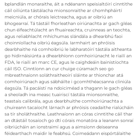
bplandlán monaraithe, áit a ndéanann speisialtóirí cinntithe
cáil oiliúnta tástálacha mionsonraithe ar chomhpháirtí
meicniúla, ar chórais leictreacha, agus ar oibriú an
bhogearraí. Tá tástáil fhorleathan oiriúnachta ar gach gléas
chun éifeachtúlacht an fhuaireachta, cruinneas an teochta,
agus reliabhlacht mhíchumas slándála a dhearbhú faoi
choinníollacha oibriú éagsúla. Iarmhairt an phróisis
dearbhaithe ná comhoibriú le labharatóirí tástála aitheanta
go hidirnáisiúnta a dhearbhíonn comhoiriúnacht le riailí an
FDA, le riailí an marc CE, agus le caighdeáin bainistíochta
cáil ISO. Cinntíonn an cur chuige cúramach seo go
mbreathnaíonn soláthraitheoirí sláinte ar thionchar atá
comhoiriúnach agus sábháilte i gcomhthéacsanna cliniúla
éagsúla. Tá pacáistí na ndoiciméad a thagann le gach gléas
a sheoladh ina measc tuairiscí tástála mionsonraithe,
teastais calibrála, agus dearbhuithe comhoiriúnachta a
chuireann tacaíocht lárnach ar phróisis ceadaithe rialúcháin
sa tír sholáthraithe. Leathnaíonn an córas cinntithe cáil thar
an dtástáil tosaíoch go dtí córais monatóra a leanann sonraí
oibriúcháin an ionstraimí agus a aimsíonn deiseanna
féidearthach maidir le feabhsú. Coimeádann eispórtálaithe