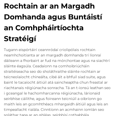
Rochtain ar an Margadh
Domhanda agus Buntáistí
an Comhpháirtíochta
Stratéigí
Tugann eispórtáirí ceannródaí criolipólais rochtain
neamhchoitianta ar an margadh domhanda trí líonraí
dáileann a fhorbairt ar fud na mórchontae agus na siachtrí
sláinte éagsúla. Ceadaíonn na comhoibriúcháin
straitéiseacha seo do sholáthraithe sláinte rochtain ar
teicneolaíocht chineálta, cibé áit a bhfuil siad suite, agus
baint le tacaíocht áitiúil atá saincheaptha chun freastal ar
riachtanais réigiúnacha sonracha. Tá an t-ionsú leathan seo
i gceangal le hachomharcanna réigiúnacha, lárionaid
seirbhíse cáilithe, agus foireann teicniúil a oibríonn go
maith leis an gcomhthéacs mhargaidh áitiúil agus leis an
timpeallacht rialála. Cinntíonn an acmhainn iomlán seo
soláthar tapa ar an ghléas, seirbhísí cothabhála