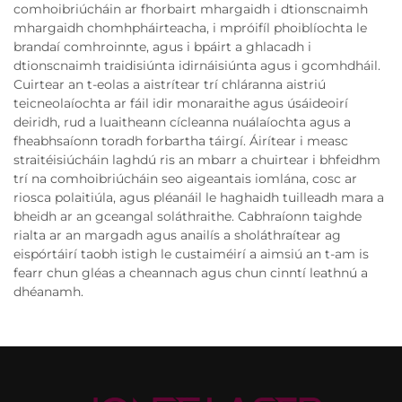
comhoibriúcháin ar fhorbairt mhargaidh i dtionscnaimh
mhargaidh chomhpháirteacha, i mpróifíl phoiblíochta le
brandaí comhroinnte, agus i bpáirt a ghlacadh i
dtionscnaimh traidisiúnta idirnáisiúnta agus i gcomhdháil.
Cuirtear an t-eolas a aistrítear trí chláranna aistriú
teicneolaíochta ar fáil idir monaraithe agus úsáideoirí
deiridh, rud a luaitheann cícleanna nuálaíochta agus a
fheabhsaíonn toradh forbartha táirgí. Áirítear i measc
straitéisiúcháin laghdú ris an mbarr a chuirtear i bhfeidhm
trí na comhoibriúcháin seo aigeantais iomlána, cosc ar
riosca polaitiúla, agus pléanáil le haghaidh tuilleadh mara a
bheidh ar an gceangal soláthraithe. Cabhraíonn taighde
rialta ar an margadh agus anailís a sholáthraítear ag
eispórtáirí taobh istigh le custaiméirí a aimsiú an t-am is
fearr chun gléas a cheannach agus chun cinntí leathnú a
dhéanamh.