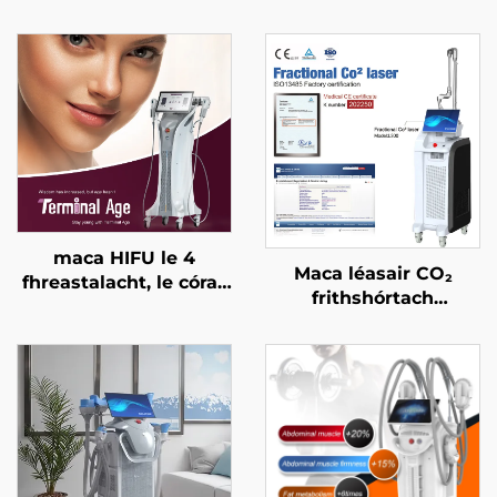
maca HIFU le 4
Maca léasair CO₂
fhreastalacht, le córas
frithshórtach
cóireála cruinn, le ardú
ceadaithe ag an FDA,
aghaidhe, le críochnú
ag an CE Leighis, agus
craiceann, le cruthú an
ag an MMDSAP
chorpais, agus le
haghaidh aois
théarmaí