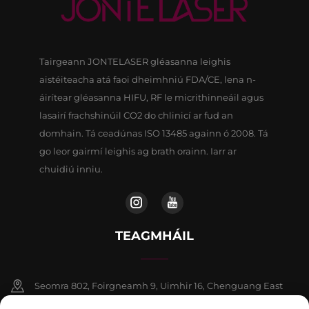
Tairgeann JONTELASER gléasanna leighis
aistéiteacha atá faoi dheimhniú FDA/CE, lena n-
áirítear gléasanna HIFU, RF le micrithinneáil agus
lasairí frachshinúil CO2 do chlinicí ar fud an
domhain. Tá ceadúnas ISO 13485 againn ó 2008. Tá
go leor gairmí leighis ag brath orainn. Iarr ar
chuidiú inniu.
TEAGMHÁIL
Seomra 802, Foirgneamh 9, Uimhir 16, Chenguang East
Road, Contae Fangshan, Beijing