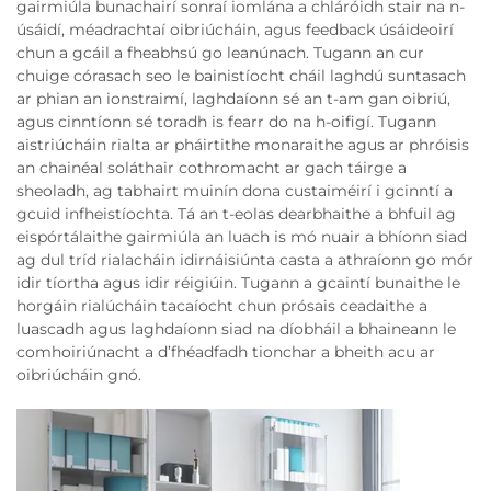
gairmiúla bunachairí sonraí iomlána a chláróidh stair na n-
úsáidí, méadrachtaí oibriúcháin, agus feedback úsáideoirí
chun a gcáil a fheabhsú go leanúnach. Tugann an cur
chuige córasach seo le bainistíocht cháil laghdú suntasach
ar phian an ionstraimí, laghdaíonn sé an t-am gan oibriú,
agus cinntíonn sé toradh is fearr do na h-oifigí. Tugann
aistriúcháin rialta ar pháirtithe monaraithe agus ar phróisis
an chainéal soláthair cothromacht ar gach táirge a
sheoladh, ag tabhairt muinín dona custaiméirí i gcinntí a
gcuid infheistíochta. Tá an t-eolas dearbhaithe a bhfuil ag
eispórtálaithe gairmiúla an luach is mó nuair a bhíonn siad
ag dul tríd rialacháin idirnáisiúnta casta a athraíonn go mór
idir tíortha agus idir réigiúin. Tugann a gcaintí bunaithe le
horgáin rialúcháin tacaíocht chun prósais ceadaithe a
luascadh agus laghdaíonn siad na díobháil a bhaineann le
comhoiriúnacht a d’fhéadfadh tionchar a bheith acu ar
oibriúcháin gnó.