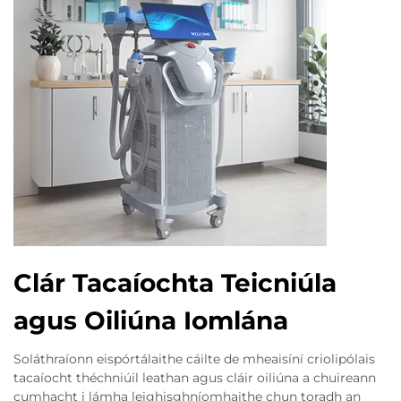
Clár Tacaíochta Teicniúla
agus Oiliúna Iomlána
Soláthraíonn eispórtálaithe cáilte de mheaisíní criolipólais
tacaíocht théchniúil leathan agus cláir oiliúna a chuireann
cumhacht i lámha leighisghníomhaithe chun toradh an