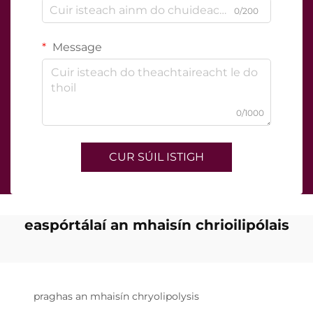
0/200
Message
0/1000
CUR SÚIL ISTIGH
easpórtálaí an mhaisín chrioilipólais
praghas an mhaisín chryolipolysis