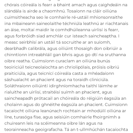
chórais cóireála is fearr a bhaint amach agus caighdeáin na
slándála is airde a chaomhnú. Tosaíonn na cláir oiliúna
cuimsitheacha seo le comhairle ré-ustáil mhionsonraithe
ina mbaineann saineolaithe téchniúla leathnú ar riachtanais
an áise, moltaí maidir le comhdhúileanna uirlisí is fearr,
agus forbróidh siad amchlár cur isteach saincheaptha. I
measc seirbhísí an ustáil tá socruithe ar an suíomh,
dearbhadh calibrála, agus oiliúint thosaigh don oibriúir a
chinntíonn intreabhláil gan bhris agus go dtí na sruthanna
oibre reatha. Cuimsíonn curaclam an oiliúna bunús
teoiriciúil teicneolaíochta an chriolipólais, próisis oibriú
praiticiúla, agus teicnící cóireála casta a mhéadaíonn
sáshualacht an phacient agus na toraidh cliniciúla.
Soláthraíonn oiliúintí idirghníomhacha taithí láimhe ar
rialuithe an uirlisí, straitéisí suímh an phacient, agus
saincheapadh prótacail an chóireála do réigiúin éagsúla an
cholainn agus do ghnéithe éagsúla an phacient. Cuimsíonn
tacaíocht oiliúna leanúnach rochtain ar mhodúilí oiliúna ar
líne, turasóga físe, agus seisiúin comhairle fhoirgnimh a
chuireann leis na scéimeanna oibre lán agus na
teorainneacha geoigrafacha. Tá an t-ullmhúchán tacaíochta