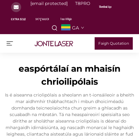
[email protected]
T8PRO
GA
Faigh Quotation
easpórtálaí an mhaisín
chrioilipólais
Is é aiseanna criolipólais a sheolann an t-ionsáileoir a bheith
mar aidhmhír thábhachtach i mbun dhoiciméadú
domhanda teicneolaíochta chun greim a ghlacadh as
scuabadh na mbratán. Tá na heaspaireoirí speisialta seo
dírithe ar sholáthar aiseanna criolipólais is déanaí do
mhargaidh idirnáisiúnta, ag nascadh monarcaí le haghaidh
leigheas, cliantacha aisteatúla agus lárionaid sláinte ar fud