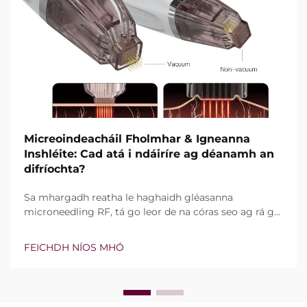
Micreoindeacháil Fholmhar & Igneanna
Inshléite: Cad atá i ndáiríre ag déanamh an
difríochta?
Sa mhargadh reatha le haghaidh gléasanna
microneedling RF, tá go leor de na córas seo ag rá go
bhfuil teicneolaíocht vacuim agus goinní insilte acu.
Áfach, níl an cheist fíor i ndáiríre an bhfuil na gnéithe
FEICHDH NÍOS MHÓ
seo ann nó nach bhfuil, ach conas a oibríonn siad go
cruinn le linn na tréatmais chliniciúla...