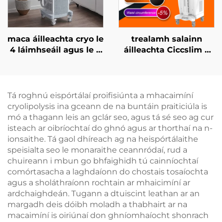
maca áilleachta cryo le
trealamh salainn
4 láimhseáil agus le 8
áilleachta Ciccslim 3
cheann in ionadú, le
Tesla le 4 láimhseáil,
teicneolaíocht
le stíomháil ualachraí
fuaraithe 360 céim, le
leictreamaignéadach
criothaireacht, le
(EMS)
Tá roghnú eispórtálaí proifisiúnta a mhacaimíní
laghdú meáchan
cryolipolysis ina gceann de na buntáin praiticiúla is
mó a thagann leis an gclár seo, agus tá sé seo ag cur
isteach ar oibríochtaí do ghnó agus ar thorthaí na n-
ionsaithe. Tá gaol dhíreach ag na heispórtálaithe
speisialta seo le monaraithe ceannródaí, rud a
chuireann i mbun go bhfaighidh tú cainníochtaí
comórtasacha a laghdaíonn do chostais tosaíochta
agus a sholáthraíonn rochtain ar mhaicimíní ar
ardchaighdeán. Tugann a dtuiscint leathan ar an
margadh deis dóibh moladh a thabhairt ar na
macaimíní is oiriúnaí don ghníomhaíocht shonrach