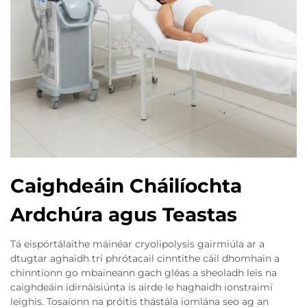
Caighdeáin Cháilíochta
Ardchúra agus Teastas
Tá eispórtálaithe máinéar cryolipolysis gairmiúla ar a
dtugtar aghaidh trí phrótacail cinntithe cáil dhomhain a
chinntíonn go mbaineann gach gléas a sheoladh leis na
caighdeáin idirnáisiúnta is airde le haghaidh ionstraimí
leighis. Tosaíonn na próitis thástála iomlána seo ag an