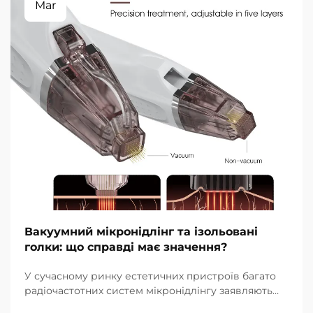
Mar
Вакуумний мікронідлінг та ізольовані
голки: що справді має значення?
У сучасному ринку естетичних пристроїв багато
радіочастотних систем мікронідлінгу заявляють
про наявність вакуумної технології та ізольованих