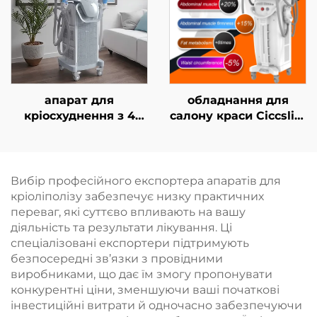
корекції тіла
апарат для
обладнання для
кріосхуднення з 4
салону краси Ciccslim
ручками та 8
з електромагнітною
змінними насадками,
стимуляцією м’язів
технологія
(EMS), 3 Тесла, 4
охолодження на 360°,
ручки
Вибір професійного експортера апаратів для
кріотерапія для
кріоліполізу забезпечує низку практичних
зниження ваги та
переваг, які суттєво впливають на вашу
косметичних
діяльність та результати лікування. Ці
процедур
спеціалізовані експортери підтримують
безпосередні зв’язки з провідними
виробниками, що дає їм змогу пропонувати
конкурентні ціни, зменшуючи ваші початкові
інвестиційні витрати й одночасно забезпечуючи