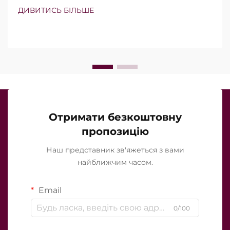
голок. Проте справжнє питання полягає не просто
ДИВИТИСЬ БІЛЬШЕ
в тому, чи існують ці функції, а в тому, наскільки
точно вони працюють під час клінічного
лікування…
Отримати безкоштовну
пропозицію
Наш представник зв'яжеться з вами
найближчим часом.
Email
0/100