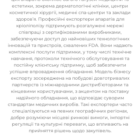
естетики, зокрема дерматологічні клініки, центри
косметичної хірургії, медичні спа-центри та заклади
здоров’я. Професійні експортери апаратів для
кріоліполізу підтримують розгалужені мережі
співпраці з сертифікованими виробниками,
забезпечуючи доступ до найновіших технологічних
інновацій та пристроїв, схвалених FDA. Вони надають
комплексні послуги підтримки, у тому числі технічне
навчання, протоколи технічного обслуговування та
постійну клієнтську підтримку, щоб забезпечити
успішне впровадження обладнання. Модель бізнесу
експорту зосереджена на побудові довготривалих
партнерств із міжнародними дистриб’юторами та
кінцевими користувачами, з акцентом на поставку
надійного обладнання, що відповідає суворим
стандартам медичних виробів. Такі експортери часто
спеціалізуються на певних географічних регіонах,
добре розуміючи місцеві ринкові вимоги, імпортні
регуляції та культурні переваги, що впливають на
прийняття рішень щодо закупівель.