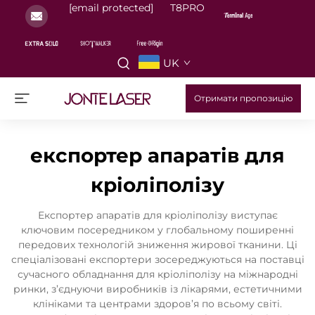
[email protected]
T8PRO
UK
Отримати пропозицію
експортер апаратів для
кріоліполізу
Експортер апаратів для кріоліполізу виступає
ключовим посередником у глобальному поширенні
передових технологій зниження жирової тканини. Ці
спеціалізовані експортери зосереджуються на поставці
сучасного обладнання для кріоліполізу на міжнародні
ринки, з’єднуючи виробників із лікарями, естетичними
клініками та центрами здоров’я по всьому світі.