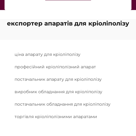
експортер апаратів для кріоліполізу
ціна апарату для кріоліполізу
професійний кріоліполізний апарат
постачальник апарату для кріоліполізу
виробник обладнання для кріоліполізу
постачальник обладнання для кріоліполізу
торгівля кріоліполізними апаратами