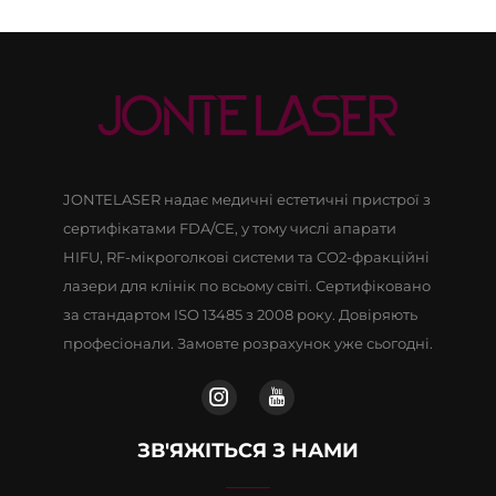
JONTELASER надає медичні естетичні пристрої з
сертифікатами FDA/CE, у тому числі апарати
HIFU, RF-мікроголкові системи та CO2-фракційні
лазери для клінік по всьому світі. Сертифіковано
за стандартом ISO 13485 з 2008 року. Довіряють
професіонали. Замовте розрахунок уже сьогодні.
ЗВ'ЯЖІТЬСЯ З НАМИ