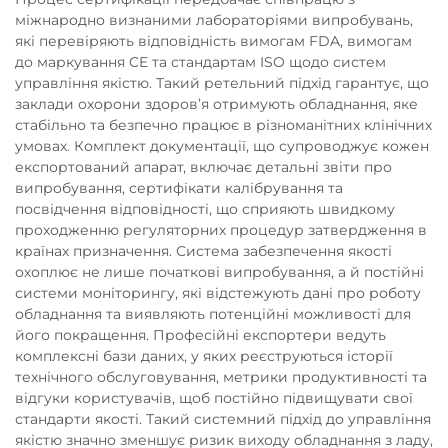
міжнародно визнаними лабораторіями випробувань,
які перевіряють відповідність вимогам FDA, вимогам
до маркування CE та стандартам ISO щодо систем
управління якістю. Такий ретельний підхід гарантує, що
заклади охорони здоров’я отримують обладнання, яке
стабільно та безпечно працює в різноманітних клінічних
умовах. Комплект документації, що супроводжує кожен
експортований апарат, включає детальні звіти про
випробування, сертифікати калібрування та
посвідчення відповідності, що сприяють швидкому
проходженню регуляторних процедур затвердження в
країнах призначення. Система забезпечення якості
охоплює не лише початкові випробування, а й постійні
системи моніторингу, які відстежують дані про роботу
обладнання та виявляють потенційні можливості для
його покращення. Професійні експортери ведуть
комплексні бази даних, у яких реєструються історії
технічного обслуговування, метрики продуктивності та
відгуки користувачів, щоб постійно підвищувати свої
стандарти якості. Такий системний підхід до управління
якістю значно зменшує ризик виходу обладнання з ладу,