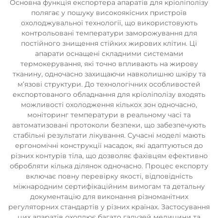
Основна функція експортера апаратів для кріоліполізу
полягає у пошуку високоякісних пристроїв
охолоджувальної технології, що використовують
контрольовані температури заморожування для
постійного знищення стійких жирових клітин. Ці
апарати оснащені складними системами
термокерування, які точно впливають на жирову
тканину, одночасно захищаючи навколишню шкіру та
м’язові структури. До технологічних особливостей
експортованого обладнання для кріоліполізу входять
можливості охолодження кількох зон одночасно,
моніторинг температури в реальному часі та
автоматизовані протоколи безпеки, що забезпечують
стабільні результати лікування. Сучасні моделі мають
ергономічні конструкції насадок, які адаптуються до
різних контурів тіла, що дозволяє фахівцям ефективно
обробляти кілька ділянок одночасно. Процес експорту
включає повну перевірку якості, відповідність
міжнародним сертифікаційним вимогам та детальну
документацію для виконання різноманітних
регуляторних стандартів у різних країнах. Застосування
цих апаратів охоплює багато галузей медицини та