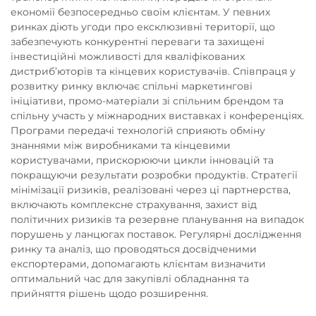
економії безпосередньо своїм клієнтам. У певних
ринках діють угоди про ексклюзивні території, що
забезпечують конкурентні переваги та захищені
інвестиційні можливості для кваліфікованих
дистриб’юторів та кінцевих користувачів. Співпраця у
розвитку ринку включає спільні маркетингові
ініціативи, промо-матеріали зі спільним брендом та
спільну участь у міжнародних виставках і конференціях.
Програми передачі технологій сприяють обміну
знаннями між виробниками та кінцевими
користувачами, прискорюючи цикли інновацій та
покращуючи результати розробки продуктів. Стратегії
мінімізації ризиків, реалізовані через ці партнерства,
включають комплексне страхування, захист від
політичних ризиків та резервне планування на випадок
порушень у ланцюгах поставок. Регулярні дослідження
ринку та аналіз, що проводяться досвідченими
експортерами, допомагають клієнтам визначити
оптимальний час для закупівлі обладнання та
прийняття рішень щодо розширення.