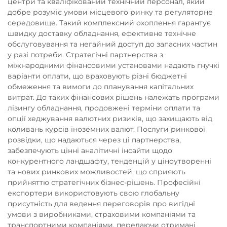
центри та кваліфікований технічний персонал, який
добре розуміє умови місцевого ринку та регуляторне
середовище. Такий комплексний охоплення гарантує
швидку доставку обладнання, ефективне технічне
обслуговування та негайний доступ до запасних частин
у разі потреби. Стратегічні партнерства з
міжнародними фінансовими установами надають гнучкі
варіанти оплати, що враховують різні бюджетні
обмеження та вимоги до планування капітальних
витрат. До таких фінансових рішень належать програми
лізингу обладнання, продовжені терміни оплати та
опції хеджування валютних ризиків, що захищають від
коливань курсів іноземних валют. Послуги ринкової
розвідки, що надаються через ці партнерства,
забезпечують цінні аналітичні інсайти щодо
конкурентного ландшафту, тенденцій у ціноутворенні
та нових ринкових можливостей, що сприяють
прийняттю стратегічних бізнес-рішень. Професійні
експортери використовують свою глобальну
присутність для ведення переговорів про вигідні
умови з виробниками, страховими компаніями та
транспортними компаніями, передаючи отримані