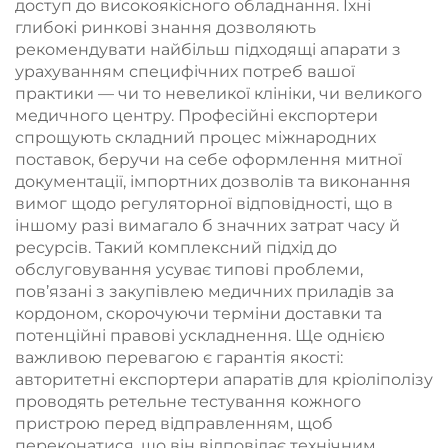
доступ до високоякісного обладнання. Їхні
глибокі ринкові знання дозволяють
рекомендувати найбільш підходящі апарати з
урахуванням специфічних потреб вашої
практики — чи то невеликої клініки, чи великого
медичного центру. Професійні експортери
спрощують складний процес міжнародних
поставок, беручи на себе оформлення митної
документації, імпортних дозволів та виконання
вимог щодо регуляторної відповідності, що в
іншому разі вимагало б значних затрат часу й
ресурсів. Такий комплексний підхід до
обслуговування усуває типові проблеми,
пов’язані з закупівлею медичних приладів за
кордоном, скорочуючи терміни доставки та
потенційні правові ускладнення. Ще однією
важливою перевагою є гарантія якості:
авторитетні експортери апаратів для кріоліполізу
проводять ретельне тестування кожного
пристрою перед відправленням, щоб
переконатися, що він відповідає технічним