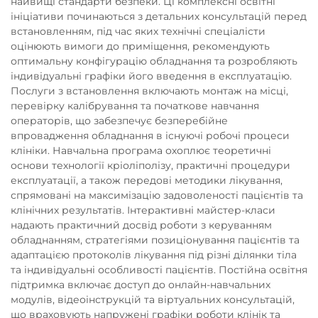
найвищі стандарти безпеки. Ці комплексні освітні
ініціативи починаються з детальних консультацій перед
встановленням, під час яких технічні спеціалісти
оцінюють вимоги до приміщення, рекомендують
оптимальну конфігурацію обладнання та розробляють
індивідуальні графіки його введення в експлуатацію.
Послуги з встановлення включають монтаж на місці,
перевірку калібрування та початкове навчання
операторів, що забезпечує безперебійне
впровадження обладнання в існуючі робочі процеси
клініки. Навчальна програма охоплює теоретичні
основи технології кріоліполізу, практичні процедури
експлуатації, а також передові методики лікування,
спрямовані на максимізацію задоволеності пацієнтів та
клінічних результатів. Інтерактивні майстер-класи
надають практичний досвід роботи з керуванням
обладнанням, стратегіями позиціонування пацієнтів та
адаптацією протоколів лікування під різні ділянки тіла
та індивідуальні особливості пацієнтів. Постійна освітня
підтримка включає доступ до онлайн-навчальних
модулів, відеоінструкцій та віртуальних консультацій,
що враховують напружені графіки роботи клінік та