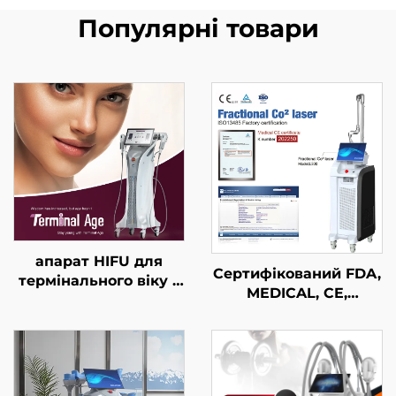
Популярні товари
апарат HIFU для
Сертифікований FDA,
термінального віку з
MEDICAL, CE,
точним лікуванням
MMDSAP апарат із
на 4 частотах,
фракційним лазером
підтягування
CO₂
обличчя, підтяжки
шкіри та контурної