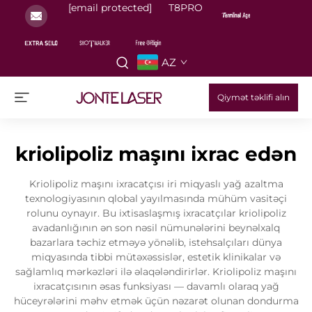
[email protected]
T8PRO
AZ
Qiymət təklifi alın
kriolipoliz maşını ixrac edən
Kriolipoliz maşını ixracatçısı iri miqyaslı yağ azaltma
texnologiyasının qlobal yayılmasında mühüm vasitəçi
rolunu oynayır. Bu ixtisaslaşmış ixracatçılar kriolipoliz
avadanlığının ən son nəsil nümunələrini beynəlxalq
bazarlara təchiz etməyə yönəlib, istehsalçıları dünya
miqyasında tibbi mütəxəssislər, estetik klinikalar və
sağlamlıq mərkəzləri ilə əlaqələndirirlər. Kriolipoliz maşını
ixracatçısının əsas funksiyası — davamlı olaraq yağ
hüceyrələrini məhv etmək üçün nəzarət olunan dondurma