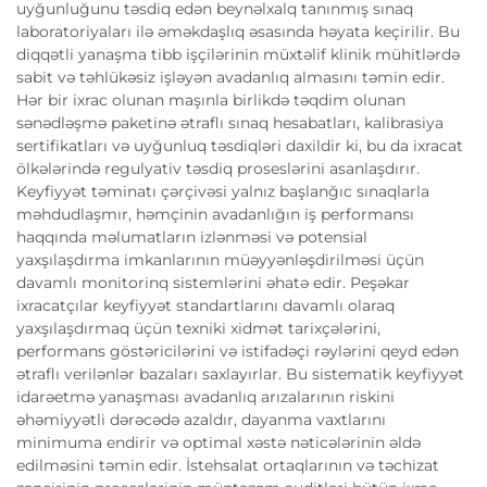
uyğunluğunu təsdiq edən beynəlxalq tanınmış sınaq
laboratoriyaları ilə əməkdaşlıq əsasında həyata keçirilir. Bu
diqqətli yanaşma tibb işçilərinin müxtəlif klinik mühitlərdə
sabit və təhlükəsiz işləyən avadanlıq almasını təmin edir.
Hər bir ixrac olunan maşınla birlikdə təqdim olunan
sənədləşmə paketinə ətraflı sınaq hesabatları, kalibrasiya
sertifikatları və uyğunluq təsdiqləri daxildir ki, bu da ixracat
ölkələrində regulyativ təsdiq proseslərini asanlaşdırır.
Keyfiyyət təminatı çərçivəsi yalnız başlanğıc sınaqlarla
məhdudlaşmır, həmçinin avadanlığın iş performansı
haqqında məlumatların izlənməsi və potensial
yaxşılaşdırma imkanlarının müəyyənləşdirilməsi üçün
davamlı monitorinq sistemlərini əhatə edir. Peşəkar
ixracatçılar keyfiyyət standartlarını davamlı olaraq
yaxşılaşdırmaq üçün texniki xidmət tarixçələrini,
performans göstəricilərini və istifadəçi rəylərini qeyd edən
ətraflı verilənlər bazaları saxlayırlar. Bu sistematik keyfiyyət
idarəetmə yanaşması avadanlıq arızalarının riskini
əhəmiyyətli dərəcədə azaldır, dayanma vaxtlarını
minimuma endirir və optimal xəstə nəticələrinin əldə
edilməsini təmin edir. İstehsalat ortaqlarının və təchizat