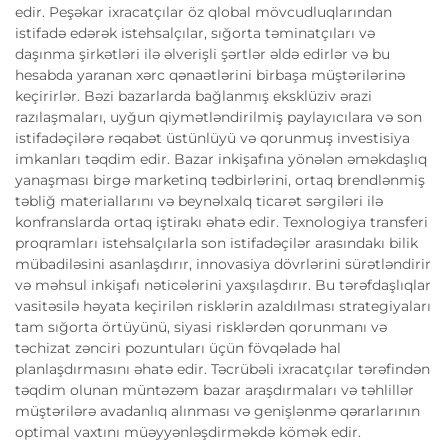
edir. Peşəkar ixracatçılar öz qlobal mövcudluqlarından
istifadə edərək istehsalçılar, sığorta təminatçıları və
daşınma şirkətləri ilə əlverişli şərtlər əldə edirlər və bu
hesabda yaranan xərc qənaətlərini birbaşa müştərilərinə
keçirirlər. Bəzi bazarlarda bağlanmış eksklüziv ərazi
razılaşmaları, uyğun qiymətləndirilmiş paylayıcılara və son
istifadəçilərə rəqabət üstünlüyü və qorunmuş investisiya
imkanları təqdim edir. Bazar inkişafına yönələn əməkdaşlıq
yanaşması birgə marketinq tədbirlərini, ortaq brendlənmiş
təbliğ materiallarını və beynəlxalq ticarət sərgiləri ilə
konfranslarda ortaq iştirakı əhatə edir. Texnologiya transferi
proqramları istehsalçılarla son istifadəçilər arasındakı bilik
mübadiləsini asanlaşdırır, innovasiya dövrlərini sürətləndirir
və məhsul inkişafı nəticələrini yaxşılaşdırır. Bu tərəfdaşlıqlar
vasitəsilə həyata keçirilən risklərin azaldılması strategiyaları
tam sığorta örtüyünü, siyasi risklərdən qorunmanı və
təchizat zənciri pozuntuları üçün fövqəladə hal
planlaşdırmasını əhatə edir. Təcrübəli ixracatçılar tərəfindən
təqdim olunan müntəzəm bazar araşdırmaları və təhlillər
müştərilərə avadanlıq alınması və genişlənmə qərarlarının
optimal vaxtını müəyyənləşdirməkdə kömək edir.