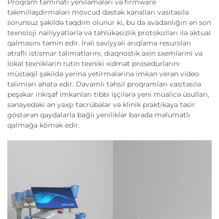
Proqram təminatı yeniləmələri və firmware
təkmilləşdirmələri mövcud dəstək kanalları vasitəsilə
sorunsuz şəkildə təqdim olunur ki, bu da avadanlığın ən son
texnoloji nailiyyətlərlə və təhlükəsizlik protokolları ilə aktual
qalmasını təmin edir. İrəli səviyyəli arıqlama resursları
ətraflı istismar təlimatlarını, diaqnostik axın sxemlərini və
lokal texniklərin rutin texniki xidmət prosedurlarını
müstəqil şəkildə yerinə yetirmələrinə imkan verən video
təlimləri əhatə edir. Davamlı təhsil proqramları vasitəsilə
peşəkar inkişaf imkanları tibbi işçilərə yeni müalicə üsulları,
sənayedəki ən yaxşı təcrübələr və klinik praktikaya təsir
göstərən qaydalarla bağlı yeniliklər barədə məlumatlı
qalmağa kömək edir.