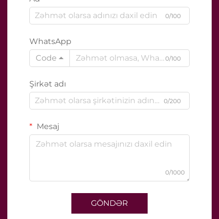
0/100
WhatsApp
Code
0/100
Şirkət adı
0/200
Mesaj
0/1000
GÖNDƏR