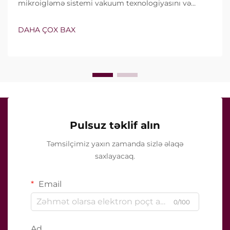
mikroigləmə sistemi vakuum texnologiyasını və
izolyasiyalı iynələri özündə birləşdirir. Lakin həqiqi
sual yalnız bu xüsusiyyətlərin mövcud olub-olmaması
DAHA ÇOX BAX
deyil, onların klinik müalicə zamanı necə dəqiq işlədiyi
ilə bağlıdır...
Pulsuz təklif alın
Təmsilçimiz yaxın zamanda sizlə əlaqə
saxlayacaq.
Email
0/100
Ad