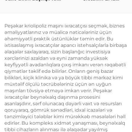
Zəiflətmə, 360 dərəcə
Kosmetik Salon
soyutma texnologiyası
Avadanlığı,
ilə krioterapiya, çəki
Elektromaqnit Kasıtlı
itirmə kosmetik maşın
Stimulyasiya
Peşəkar kriolipoliz maşını ixracatçısı seçmək, biznes
əməliyyatlarınız və müalicə nəticələriniz üçün
əhəmiyyətli praktik üstünlüklər təmin edir. Bu
ixtisaslaşmış ixracatçılar aparıcı istehsalçılarla birbaşa
əlaqələr saxlayaraq, sizin başlanğıc investisiya
xərclərinizi azaldan və eyni zamanda yüksək
keyfiyyətli avadanlıqlara çıxış imkanı verən rəqabətli
qiymətlər təklif edə bilirlər. Onların geniş bazar
bilikləri, kiçik klinika və ya böyük tibbi mərkəz kimi
müxtəlif ölçülü təcrübələriniz üçün ən uyğun
maşınları tövsiyə etməyə imkan verir. Peşəkar
ixracatçılar beynəlxalq daşınma prosesini
asanlaşdırır, sərf olunacaq dəyərli vaxt və resursları
qoruyaraq, gömrük sənədləri, idxal icazələri və
tənzimləyici tələblər kimi mürəkkəb məsələləri həll
edirlər. Bu kompleks xidmət yanaşması, beynəlxalq
tibbi cihazların alınması ilə əlaqədar yayılmış