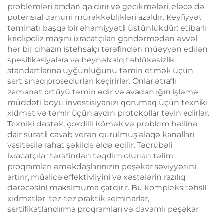
problemləri aradan qaldırır və gecikmələri, eləcə də
potensial qanuni mürəkkəblikləri azaldır. Keyfiyyət
təminatı başqa bir əhəmiyyətli üstünlükdür: etibarlı
kriolipoliz maşını ixracatçıları göndərmədən əvvəl
hər bir cihazın istehsalçı tərəfindən müəyyən edilən
spesifikasiyalara və beynəlxalq təhlükəsizlik
standartlarına uyğunluğunu təmin etmək üçün
sərt sınaq prosedurları keçirirlər. Onlar ətraflı
zəmanət örtüyü təmin edir və avadanlığın işləmə
müddəti boyu investisiyanızı qorumaq üçün texniki
xidmət və təmir üçün aydın protokollar təyin edirlər.
Texniki dəstək, çoxdilli kömək və problem həllinə
dair sürətli cavab verən qurulmuş əlaqə kanalları
vasitəsilə rahat şəkildə əldə edilir. Təcrübəli
ixracatçılar tərəfindən təqdim olunan təlim
proqramları əməkdaşlarınızın peşəkar səviyyəsini
artırır, müalicə effektivliyini və xəstələrin razılıq
dərəcəsini maksimuma çatdırır. Bu kompleks təhsil
xidmətləri tez-tez praktik seminarlar,
sertifikatlandırma proqramları və davamlı peşəkar