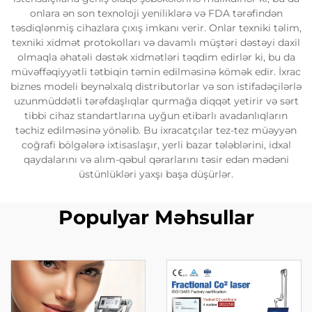
onlara ən son texnoloji yeniliklərə və FDA tərəfindən
təsdiqlənmiş cihazlara çıxış imkanı verir. Onlar texniki təlim,
texniki xidmət protokolları və davamlı müştəri dəstəyi daxil
olmaqla əhatəli dəstək xidmətləri təqdim edirlər ki, bu da
müvəffəqiyyətli tətbiqin təmin edilməsinə kömək edir. İxrac
biznes modeli beynəlxalq distributorlar və son istifadəçilərlə
uzunmüddətli tərəfdaşlıqlar qurmağa diqqət yetirir və sərt
tibbi cihaz standartlarına uyğun etibarlı avadanlıqların
təchiz edilməsinə yönəlib. Bu ixracatçılar tez-tez müəyyən
coğrafi bölgələrə ixtisaslaşır, yerli bazar tələblərini, idxal
qaydalarını və alım-qəbul qərarlarını təsir edən mədəni
üstünlükləri yaxşı başa düşürlər.
Populyar Məhsullar