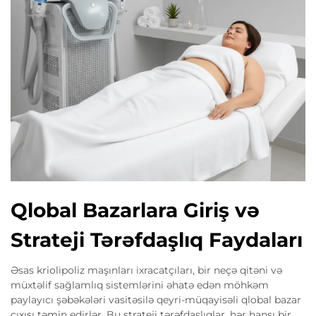
Qlobal Bazarlara Giriş və
Strateji Tərəfdaşlıq Faydaları
Əsas kriolipoliz maşınları ixracatçıları, bir neçə qitəni və
müxtəlif sağlamlıq sistemlərini əhatə edən möhkəm
paylayıcı şəbəkələri vasitəsilə qeyri-müqayisəli qlobal bazar
çıxışı təmin edirlər. Bu strateji tərəfdaşlıqlar, hər hansı bir