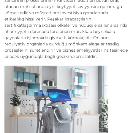
zəncirinin proseslərinin müntəzəm auditləri bütün ixrac
olunan məhsullarda eyni keyfiyyət səviyyəsini qorumağa
kömək edir və müştərilərə investisiya qərarlarında
etibarlılıq hissi verir. Peşəkar ixracatçıların
sertifikatlaşdırma ixtisası ölkələr və hüquqi ərazilər arasında
əhəmiyyətli dərəcədə fərqlənən mürəkkəb beynəlxalq
qaydalarla işləməkdə qiymətli köməkçidir. Onların
regulyativ orqanlarla qurduğu möhkəm əlaqələr təsdiq
proseslərini sürətləndirir və biznes əməliyyatlarına təsir edə
biləcək uyğunluqla bağlı gecikmələri azaldır.