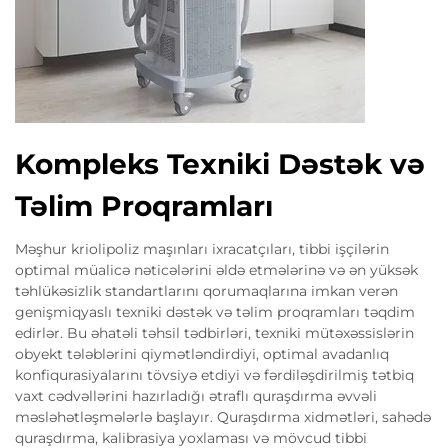
Kompleks Texniki Dəstək və
Təlim Proqramları
Məşhur kriolipoliz maşınları ixracatçıları, tibbi işçilərin
optimal müalicə nəticələrini əldə etmələrinə və ən yüksək
təhlükəsizlik standartlarını qorumaqlarına imkan verən
genişmiqyaslı texniki dəstək və təlim proqramları təqdim
edirlər. Bu əhatəli təhsil tədbirləri, texniki mütəxəssislərin
obyekt tələblərini qiymətləndirdiyi, optimal avadanlıq
konfiqurasiyalarını tövsiyə etdiyi və fərdiləşdirilmiş tətbiq
vaxt cədvəllərini hazırladığı ətraflı quraşdırma əvvəli
məsləhətləşmələrlə başlayır. Quraşdırma xidmətləri, sahədə
quraşdırma, kalibrasiya yoxlaması və mövcud tibbi