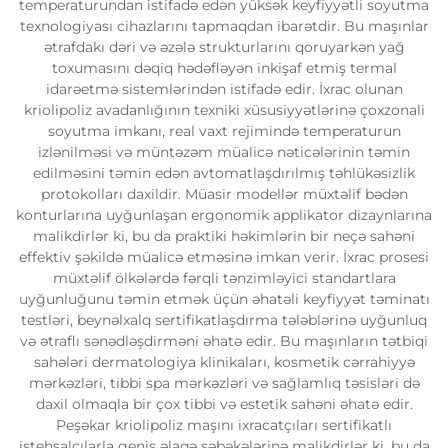
temperaturundan istifadə edən yüksək keyfiyyətli soyutma
texnologiyası cihazlarını tapmaqdan ibarətdir. Bu maşınlar
ətrafdakı dəri və əzələ strukturlarını qoruyarkən yağ
toxumasını dəqiq hədəfləyən inkişaf etmiş termal
idarəetmə sistemlərindən istifadə edir. İxrac olunan
kriolipoliz avadanlığının texniki xüsusiyyətlərinə çoxzonali
soyutma imkanı, real vaxt rejimində temperaturun
izlənilməsi və müntəzəm müalicə nəticələrinin təmin
edilməsini təmin edən avtomatlaşdırılmış təhlükəsizlik
protokolları daxildir. Müasir modellər müxtəlif bədən
konturlarına uyğunlaşan ergonomik applikator dizaynlarına
malikdirlər ki, bu da praktiki həkimlərin bir neçə sahəni
effektiv şəkildə müalicə etməsinə imkan verir. İxrac prosesi
müxtəlif ölkələrdə fərqli tənzimləyici standartlara
uyğunluğunu təmin etmək üçün əhatəli keyfiyyət təminatı
testləri, beynəlxalq sertifikatlaşdırma tələblərinə uyğunluq
və ətraflı sənədləşdirməni əhatə edir. Bu maşınların tətbiqi
sahələri dermatologiya klinikaları, kosmetik cərrahiyyə
mərkəzləri, tibbi spa mərkəzləri və sağlamlıq təsisləri də
daxil olmaqla bir çox tibbi və estetik sahəni əhatə edir.
Peşəkar kriolipoliz maşını ixracatçıları sertifikatlı
istehsalçılarla geniş əlaqə şəbəkələrinə malikdirlər ki, bu da