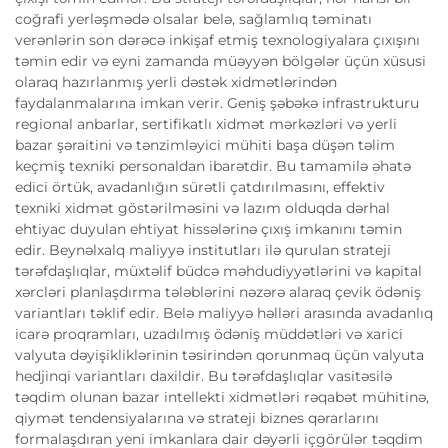
coğrafi yerləşmədə olsalar belə, sağlamlıq təminatı
verənlərin son dərəcə inkişaf etmiş texnologiyalara çıxışını
təmin edir və eyni zamanda müəyyən bölgələr üçün xüsusi
olaraq hazırlanmış yerli dəstək xidmətlərindən
faydalanmalarına imkan verir. Geniş şəbəkə infrastrukturu
regional anbarlar, sertifikatlı xidmət mərkəzləri və yerli
bazar şəraitini və tənzimləyici mühiti başa düşən təlim
keçmiş texniki personaldan ibarətdir. Bu tamamilə əhatə
edici örtük, avadanlığın sürətli çatdırılmasını, effektiv
texniki xidmət göstərilməsini və lazım olduqda dərhal
ehtiyac duyulan ehtiyat hissələrinə çıxış imkanını təmin
edir. Beynəlxalq maliyyə institutları ilə qurulan strateji
tərəfdaşlıqlar, müxtəlif büdcə məhdudiyyətlərini və kapital
xərcləri planlaşdırma tələblərini nəzərə alaraq çevik ödəniş
variantları təklif edir. Belə maliyyə həlləri arasında avadanlıq
icarə proqramları, uzadılmış ödəniş müddətləri və xarici
valyuta dəyişikliklərinin təsirindən qorunmaq üçün valyuta
hedjinqi variantları daxildir. Bu tərəfdaşlıqlar vasitəsilə
təqdim olunan bazar intellekti xidmətləri rəqabət mühitinə,
qiymət tendensiyalarına və strateji biznes qərarlarını
formalaşdıran yeni imkanlara dair dəyərli içgörülər təqdim