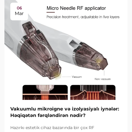
06
Mar
Vakuumlu mikroigne və izolyasiyalı iynələr:
Həqiqətən fərqləndirən nədir?
Hazırkı estetik cihaz bazarında bir çox RF