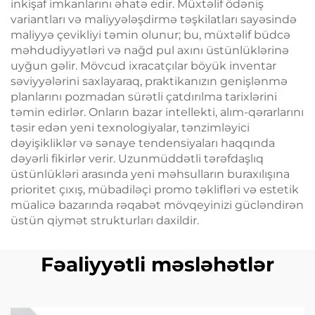
inkişaf imkanlarını əhatə edir. Müxtəlif ödəniş
variantları və maliyyələşdirmə təşkilatları sayəsində
maliyyə çevikliyi təmin olunur; bu, müxtəlif büdcə
məhdudiyyətləri və nağd pul axını üstünlüklərinə
uyğun gəlir. Mövcud ixracatçılar böyük inventar
səviyyələrini saxlayaraq, praktikanızın genişlənmə
planlarını pozmadan sürətli çatdırılma tarixlərini
təmin edirlər. Onların bazar intellekti, alım-qərarlarını
təsir edən yeni texnologiyalar, tənzimləyici
dəyişikliklər və sənaye tendensiyaları haqqında
dəyərli fikirlər verir. Uzunmüddətli tərəfdaşlıq
üstünlükləri arasında yeni məhsulların buraxılışına
prioritet çıxış, mübadiləçi promo təklifləri və estetik
müalicə bazarında rəqabət mövqeyinizi gücləndirən
üstün qiymət strukturları daxildir.
Fəaliyyətli məsləhətlər