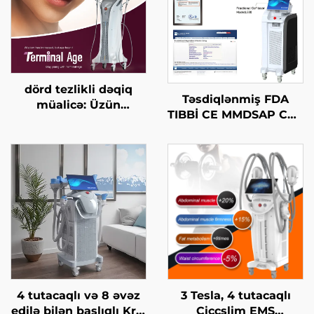
dörd tezlikli dəqiq
Təsdiqlənmiş FDA
müalicə: Üzün
TIBBİ CE MMDSAP CO2
qaldırılması, dərinin
Fraksional Laser
gərginləşdirilməsi,
Maşını
bədənin
formalaşdırılması, son
yaş HIFU maşını
4 tutacaqlı və 8 əvəz
3 Tesla, 4 tutacaqlı
edilə bilən başlıqlı Krio
Ciccslim EMS