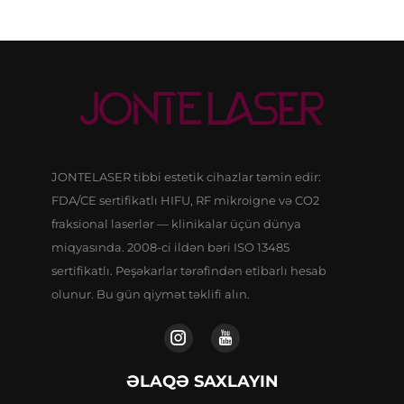
JONTELASER tibbi estetik cihazlar təmin edir:
FDA/CE sertifikatlı HIFU, RF mikroigne və CO2
fraksional laserlər — klinikalar üçün dünya
miqyasında. 2008-ci ildən bəri ISO 13485
sertifikatlı. Peşəkarlar tərəfindən etibarlı hesab
olunur. Bu gün qiymət təklifi alın.
ƏLAQƏ SAXLAYIN