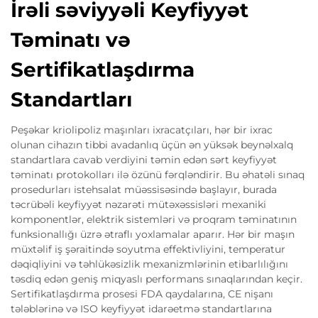
İrəli səviyyəli Keyfiyyət
Təminatı və
Sertifikatlaşdırma
Standartları
Peşəkar kriolipoliz maşınları ixracatçıları, hər bir ixrac
olunan cihazın tibbi avadanlıq üçün ən yüksək beynəlxalq
standartlara cavab verdiyini təmin edən sərt keyfiyyət
təminatı protokolları ilə özünü fərqləndirir. Bu əhatəli sınaq
prosedurları istehsalat müəssisəsində başlayır, burada
təcrübəli keyfiyyət nəzarəti mütəxəssisləri mexaniki
komponentlər, elektrik sistemləri və proqram təminatının
funksionallığı üzrə ətraflı yoxlamalar aparır. Hər bir maşın
müxtəlif iş şəraitində soyutma effektivliyini, temperatur
dəqiqliyini və təhlükəsizlik mexanizmlərinin etibarlılığını
təsdiq edən geniş miqyaslı performans sınaqlarından keçir.
Sertifikatlaşdırma prosesi FDA qaydalarına, CE nişanı
tələblərinə və ISO keyfiyyət idarəetmə standartlarına