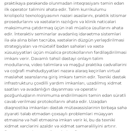
praktikaya pərakəndə olunmadan inteqrasiyanı təmin edən
ilk operator təlimini əhatə edir. Təlim kurrikulumu
kriolipoliz texnologiyasının nəzəri əsaslarını, praktik istismar
prosedurlarını və xəstələrin razılığını və klinik nəticələri
maksimuma çatdırmaq üçün irəli müalicə üsullarını əhatə
edir. İnteraktiv seminarlar avadanlıq idarəetmə sistemləri
ilə ələ alına bilən təcrübə, xəstələrin düzgün yerləşdirilməsi
strategiyaları və müxtəlif bədən sahələri və xəstə
xüsusiyyətləri üçün müalicə protokollarının fərdiləşdirilməsi
imkanı verir. Davamlı təhsil dəstəyi onlayn təlim
modullarına, video təlimlərə və məşğul praktika cədvəllərini
və coğrafi məhdudiyyətləri nəzərə alaraq keçirilən virtual
məsləhət seanslarına giriş imkanı təmin edir. Texniki dəstək
infrastrukturu çoxdilli yardım imkanları, uzadılmış xidmət
saatları və avadanlığın dayanması və operativ
pozğunluqların minimuma endirilməsini təmin edən sürətli
cavab verilməsi protokollarını əhatə edir. Uzaqdan
diaqnostika imkanları dəstək mütəxəssislərinin birbaşa sahə
ziyarəti tələb etmədən çoxsaylı problemləri müəyyən
etməsinə və həll etməsinə imkan verir ki, bu da texniki
xidmət xərclərini azaldır və xidmət səmərəliliyini artırır.