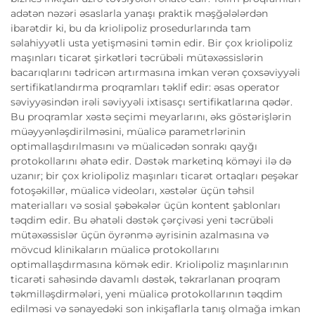
adətən nəzəri əsaslarla yanaşı praktik məşğələlərdən
ibarətdir ki, bu da kriolipoliz prosedurlarında tam
səlahiyyətli usta yetişməsini təmin edir. Bir çox kriolipoliz
maşınları ticarət şirkətləri təcrübəli mütəxəssislərin
bacarıqlarını tədricən artırmasına imkan verən çoxsəviyyəli
sertifikatlandırma proqramları təklif edir: əsas operator
səviyyəsindən irəli səviyyəli ixtisasçı sertifikatlarına qədər.
Bu proqramlar xəstə seçimi meyarlarını, əks göstərişlərin
müəyyənləşdirilməsini, müalicə parametrlərinin
optimallaşdırılmasını və müalicədən sonrakı qayğı
protokollarını əhatə edir. Dəstək marketinq köməyi ilə də
uzanır; bir çox kriolipoliz maşınları ticarət ortaqları peşəkar
fotoşəkillər, müalicə videoları, xəstələr üçün təhsil
materialları və sosial şəbəkələr üçün kontent şablonları
təqdim edir. Bu əhatəli dəstək çərçivəsi yeni təcrübəli
mütəxəssislər üçün öyrənmə əyrisinin azalmasına və
mövcud klinikaların müalicə protokollarını
optimallaşdırmasına kömək edir. Kriolipoliz maşınlarının
ticarəti sahəsində davamlı dəstək, təkrarlanan proqram
təkmilləşdirmələri, yeni müalicə protokollarının təqdim
edilməsi və sənayedəki son inkişaflarla tanış olmağa imkan