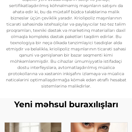
sertifikatlaşdırılmış köhnəlməmiş maşınların satışını da
əhatə edir ki, bu da müxtəlif büdcə tələblərinə malik
bizneslər üçün çeviklik yaradır. Kriolipoliz maşınlarının
ticarəti sahəsində istehsalçılar və paylayıcılar tez-tez təlim
proqramları, texniki dəstək və marketinq materialları daxil
olmaqla kompleks dəstək paketləri təqdim edirlər. Bu
texnologiya bir neçə ölkədə tənzimləyici təsdiqlər əldə
etmişdir və beləliklə, kriolipoliz maşınlarının ticarəti sahəsi
qanuni və genişlənən bir bazar seqmenti kimi
möhkəmlənmişdir. Bu cihazlar ümumiyyətlə istifadəçi
dostu interfeyslərə, avtomatlaşdırılmış müalicə
protokollarına və xəstənin inkişafını izləməyə və müalicə
nəticələrini optimallaşdırmağa kömək edən ətraflı hesabat
sistemlərinə malikdirlər.
Yeni məhsul buraxılışları