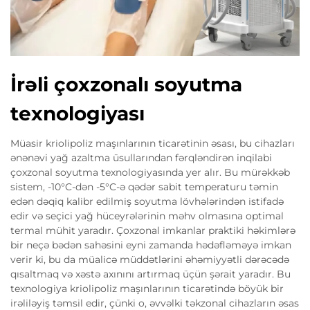
İrəli çoxzonalı soyutma
texnologiyası
Müasir kriolipoliz maşınlarının ticarətinin əsası, bu cihazları
ənənəvi yağ azaltma üsullarından fərqləndirən inqilabi
çoxzonal soyutma texnologiyasında yer alır. Bu mürəkkəb
sistem, -10°C-dən -5°C-ə qədər sabit temperaturu təmin
edən dəqiq kalibr edilmiş soyutma lövhələrindən istifadə
edir və seçici yağ hüceyrələrinin məhv olmasına optimal
termal mühit yaradır. Çoxzonal imkanlar praktiki həkimlərə
bir neçə bədən sahəsini eyni zamanda hədəfləməyə imkan
verir ki, bu da müalicə müddətlərini əhəmiyyətli dərəcədə
qısaltmaq və xəstə axınını artırmaq üçün şərait yaradır. Bu
texnologiya kriolipoliz maşınlarının ticarətində böyük bir
irəliləyiş təmsil edir, çünki o, əvvəlki təkzonal cihazların əsas