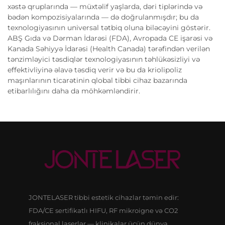
xəstə qruplarında — müxtəlif yaşlarda, dəri tiplərində və
bədən kompozisiyalarında — də doğrulanmışdır; bu da
texnologiyasının universal tətbiq oluna biləcəyini göstərir.
ABŞ Gıda və Dərman İdarəsi (FDA), Avropada CE işarəsi və
Kanada Səhiyyə İdarəsi (Health Canada) tərəfindən verilən
tənzimləyici təsdiqlər texnologiyasının təhlükəsizliyi və
effektivliyinə əlavə təsdiq verir və bu da kriolipoliz
maşınlarının ticarətinin qlobal tibbi cihaz bazarında
etibarlılığını daha da möhkəmləndirir.
JONTELASER tibbi estetik cihazlar təmin edir:
FDA/CE sertifikatlı HIFU, RF mikroigne və CO2
fraksional laserlər — klinikalar üçün dünya