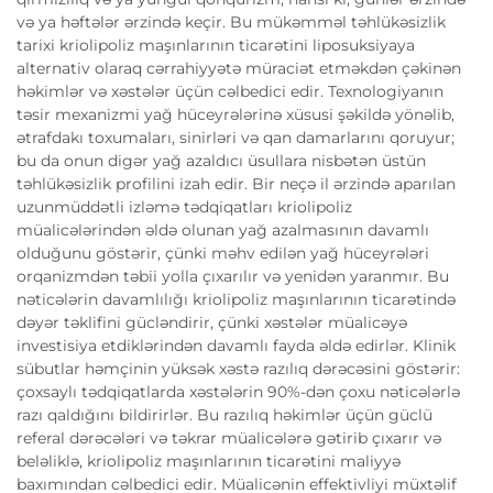
və ya həftələr ərzində keçir. Bu mükəmməl təhlükəsizlik
tarixi kriolipoliz maşınlarının ticarətini liposuksiyaya
alternativ olaraq cərrahiyyətə müraciət etməkdən çəkinən
həkimlər və xəstələr üçün cəlbedici edir. Texnologiyanın
təsir mexanizmi yağ hüceyrələrinə xüsusi şəkildə yönəlib,
ətrafdakı toxumaları, sinirləri və qan damarlarını qoruyur;
bu da onun digər yağ azaldıcı üsullara nisbətən üstün
təhlükəsizlik profilini izah edir. Bir neçə il ərzində aparılan
uzunmüddətli izləmə tədqiqatları kriolipoliz
müalicələrindən əldə olunan yağ azalmasının davamlı
olduğunu göstərir, çünki məhv edilən yağ hüceyrələri
orqanizmdən təbii yolla çıxarılır və yenidən yaranmır. Bu
nəticələrin davamlılığı kriolipoliz maşınlarının ticarətində
dəyər təklifini gücləndirir, çünki xəstələr müalicəyə
investisiya etdiklərindən davamlı fayda əldə edirlər. Klinik
sübutlar həmçinin yüksək xəstə razılıq dərəcəsini göstərir:
çoxsaylı tədqiqatlarda xəstələrin 90%-dən çoxu nəticələrlə
razı qaldığını bildirirlər. Bu razılıq həkimlər üçün güclü
referal dərəcələri və təkrar müalicələrə gətirib çıxarır və
beləliklə, kriolipoliz maşınlarının ticarətini maliyyə
baxımından cəlbedici edir. Müalicənin effektivliyi müxtəlif