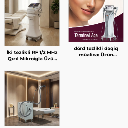
dörd tezlikli dəqiq
İki tezlikli RF 1/2 MHz
müalicə: Üzün
Qızıl Mikroiglə Üzün
qaldırılması, dərinin
Bərpa Edilməsi Maşını
gərginləşdirilməsi,
bədənin
formalaşdırılması, son
yaş HIFU maşını