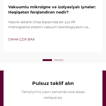
Vakuumlu mikroigne və izolyasiyalı iynələr:
Həqiqətən fərqləndirən nədir?
Hazırkı estetik cihaz bazarında bir çox RF
mikroigləmə sistemi vakuum texnologiyasını və
izolyasiyalı iynələri özündə birləşdirir. Lakin həqiqi
sual yalnız bu xüsusiyyətlərin mövcud olub-olmaması
DAHA ÇOX BAX
deyil, onların klinik müalicə zamanı necə dəqiq işlədiyi
ilə bağlıdır...
Pulsuz təklif alın
Təmsilçimiz yaxın zamanda sizlə əlaqə
saxlayacaq.