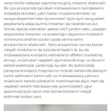
verən kliniki tədqiqat tapıntılarına giriş imkanını əhatə edir.
Bir çox proqramda təcrübəli mütəxəssislərin təcrübələrini
mübadilə etmələri, çətin halları müzakirə etmələri və
sənaye ekspertlərindən öyrənmələri üçün eyni səviyyədəki
peşəkarlarla əlaqə qurma imkanları da nəzərdə tutulur.
Texniki dəstək xidmətləri adətən 24/7 yardım xətti, uzaqdan
diaqnostika imkanları və avadanlığın dayanma müddətini
minimuma endirən sürətli cavab vermə təmir
proqramlarını əhatə edir. Təlim proqramları tez-tez biznes
inkişafı modullarını da özündə birləşdirir ki, bu da
mütəxəssislərə kriolipoliz xidmətlərini effektiv marketinq
etməyi, müalicələri rəqabətli qiymətləndirməyi və davamlı
estetik praktikalar yaratmağı öyrədir. Bu bütövlükdə
yanaşma kriolipoliz maşınlarının ticarəti sahəsində dəstəyin
təmin edilməsini təmin edir və mütəxəssislərə yalnızca
müalicənin texniki cəhətlərini mənimsəmək deyil, həm də
rəqabətli estetik tibb bazarında uzunmüddətli uğur
qazanmaq üçün lazım olan biznes biliklərini inkişaf
etdirmək imkanı verir.