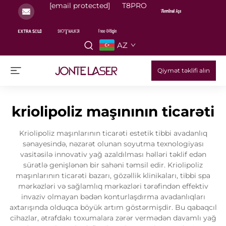
[email protected]
T8PRO
AZ
Qiymət təklifi alın
kriolipoliz maşınının ticarəti
Kriolipoliz maşınlarının ticarəti estetik tibbi avadanlıq
sənayesində, nəzarət olunan soyutma texnologiyası
vasitəsilə innovativ yağ azaldılması həlləri təklif edən
sürətlə genişlənən bir sahəni təmsil edir. Kriolipoliz
maşınlarının ticarəti bazarı, gözəllik klinikaları, tibbi spa
mərkəzləri və sağlamlıq mərkəzləri tərəfindən effektiv
invaziv olmayan bədən konturlaşdırma avadanlıqları
axtarışında olduqca böyük artım göstərmişdir. Bu qabaqcıl
cihazlar, ətrafdakı toxumalara zərər vermədən davamlı yağ