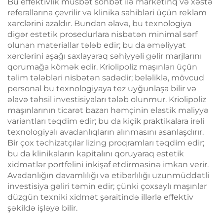
Bu effektivlik müsbət söhbət ilə marketinq və xəstə
referallarına çevrilir və klinika sahibləri üçün reklam
xərclərini azaldır. Bundan əlavə, bu texnologiya
digər estetik prosedurlara nisbətən minimal sərf
olunan materiallar tələb edir; bu da əməliyyat
xərclərini aşağı saxlayaraq səhiyyəli gəlir marjlarını
qorumağa kömək edir. Kriolipoliz maşınları üçün
təlim tələbləri nisbətən sadədir; beləliklə, mövcud
personal bu texnologiyaya tez uyğunlaşa bilir və
əlavə təhsil investisiyaları tələb olunmur. Kriolipoliz
maşınlarının ticarət bazarı həmçinin elastik maliyyə
variantları təqdim edir; bu da kiçik praktikalara irəli
texnologiyalı avadanlıqların alınmasını asanlaşdırır.
Bir çox təchizatçılar lizing proqramları təqdim edir;
bu da klinikaların kapitalını qoruyaraq estetik
xidmətlər portfelini inkişaf etdirməsinə imkan verir.
Avadanlığın davamlılığı və etibarlılığı uzunmüddətli
investisiya gəliri təmin edir; çünki çoxsaylı maşınlar
düzgün texniki xidmət şəraitində illərlə effektiv
şəkildə işləyə bilir.