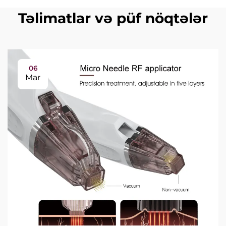
Təlimatlar və püf nöqtələr
06
Mar