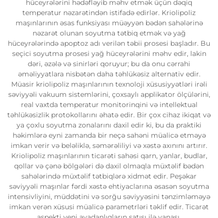
hüceyrələrini hədəfləyib məhv etmək üçün dəqiq
temperatur nəzarətindən istifadə edirlər. Kriolipoliz
maşınlarının əsas funksiyası müəyyən bədən sahələrinə
nəzarət olunan soyutma tətbiq etmək və yağ
hüceyrələrində apoptoz adı verilən təbii prosesi başladır. Bu
seçici soyutma prosesi yağ hüceyrələrini məhv edir, lakin
dəri, əzələ və sinirləri qoruyur; bu da onu cərrahi
əməliyyatlara nisbətən daha təhlükəsiz alternativ edir.
Müasir kriolipoliz maşınlarının texnoloji xüsusiyyətləri irəli
səviyyəli vakuum sistemlərini, çoxsaylı applikator ölçülərini,
real vaxtda temperatur monitorinqini və intellektual
təhlükəsizlik protokollarını əhatə edir. Bir çox cihaz ikiqat və
ya çoxlu soyutma zonalarını daxil edir ki, bu da praktiki
həkimlərə eyni zamanda bir neçə sahəni müalicə etməyə
imkan verir və beləliklə, səmərəliliyi və xəstə axınını artırır.
Kriolipoliz maşınlarının ticarəti sahəsi qarn, yanlar, budlar,
qollar və çənə bölgələri də daxil olmaqla müxtəlif bədən
sahələrində müxtəlif tətbiqlərə xidmət edir. Peşəkar
səviyyəli maşınlar fərdi xəstə ehtiyaclarına əsasən soyutma
intensivliyini, müddətini və sorğu səviyyəsini tənzimləməyə
imkan verən xüsusi müalicə parametrləri təklif edir. Ticarət
aspekti yeni avadanlıqların satışı ilə yanaşı,