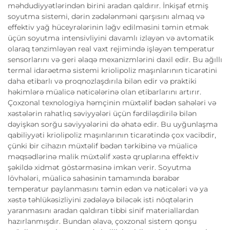
məhdudiyyətlərindən birini aradan qaldırır. İnkişaf etmiş
soyutma sistemi, dərin zədələnməni qarşısını almaq və
effektiv yağ hüceyrələrinin ləğv edilməsini təmin etmək
üçün soyutma intensivliyini davamlı izləyən və avtomatik
olaraq tənzimləyən real vaxt rejimində işləyən temperatur
sensorlarını və geri əlaqə mexanizmlərini daxil edir. Bu ağıllı
termal idarəetmə sistemi kriolipoliz maşınlarının ticarətini
daha etibarlı və proqnozlaşdırıla bilən edir və praktiki
həkimlərə müalicə nəticələrinə olan etibarlarını artırır.
Çoxzonal texnologiya həmçinin müxtəlif bədən sahələri və
xəstələrin rahatlıq səviyyələri üçün fərdiləşdirilə bilən
dəyişkən sorğu səviyyələrini də əhatə edir. Bu uyğunlaşma
qabiliyyəti kriolipoliz maşınlarının ticarətində çox vacibdir,
çünki bir cihazın müxtəlif bədən tərkibinə və müalicə
məqsədlərinə malik müxtəlif xəstə qruplarına effektiv
şəkildə xidmət göstərməsinə imkan verir. Soyutma
lövhələri, müalicə sahəsinin tamamında bərabər
temperatur paylanmasını təmin edən və nəticələri və ya
xəstə təhlükəsizliyini zədələyə biləcək isti nöqtələrin
yaranmasını aradan qaldıran tibbi sinif materiallardan
hazırlanmışdır. Bundan əlavə, çoxzonal sistem qonşu