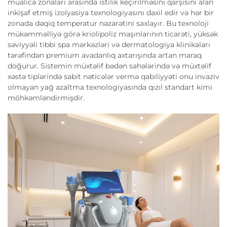
müalicə zonaları arasında istilik keçirilməsini qarşısını alan
inkişaf etmiş izolyasiya texnologiyasını daxil edir və hər bir
zonada dəqiq temperatur nəzarətini saxlayır. Bu texnoloji
mükəmməlliyə görə kriolipoliz maşınlarının ticarəti, yüksək
səviyyəli tibbi spa mərkəzləri və dermatologiya klinikaları
tərəfindən premium avadanlıq axtarışında artan maraq
doğurur. Sistemin müxtəlif bədən sahələrində və müxtəlif
xəstə tiplərində sabit nəticələr vermə qabiliyyəti onu invaziv
olmayan yağ azaltma texnologiyasında qızıl standart kimi
möhkəmləndirmişdir.