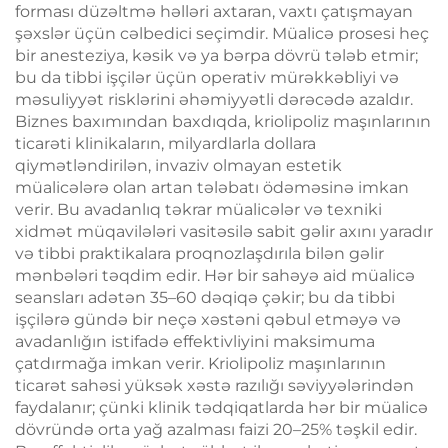
forması düzəltmə həlləri axtaran, vaxtı çatışmayan
şəxslər üçün cəlbedici seçimdir. Müalicə prosesi heç
bir anesteziya, kəsik və ya bərpa dövrü tələb etmir;
bu da tibbi işçilər üçün operativ mürəkkəbliyi və
məsuliyyət risklərini əhəmiyyətli dərəcədə azaldır.
Biznes baxımından baxdıqda, kriolipoliz maşınlarının
ticarəti klinikaların, milyardlarla dollara
qiymətləndirilən, invaziv olmayan estetik
müalicələrə olan artan tələbatı ödəməsinə imkan
verir. Bu avadanlıq təkrar müalicələr və texniki
xidmət müqavilələri vasitəsilə sabit gəlir axını yaradır
və tibbi praktikalara proqnozlaşdırıla bilən gəlir
mənbələri təqdim edir. Hər bir sahəyə aid müalicə
seansları adətən 35–60 dəqiqə çəkir; bu da tibbi
işçilərə gündə bir neçə xəstəni qəbul etməyə və
avadanlığın istifadə effektivliyini maksimuma
çatdırmağa imkan verir. Kriolipoliz maşınlarının
ticarət sahəsi yüksək xəstə razılığı səviyyələrindən
faydalanır; çünki klinik tədqiqatlarda hər bir müalicə
dövründə orta yağ azalması faizi 20–25% təşkil edir.