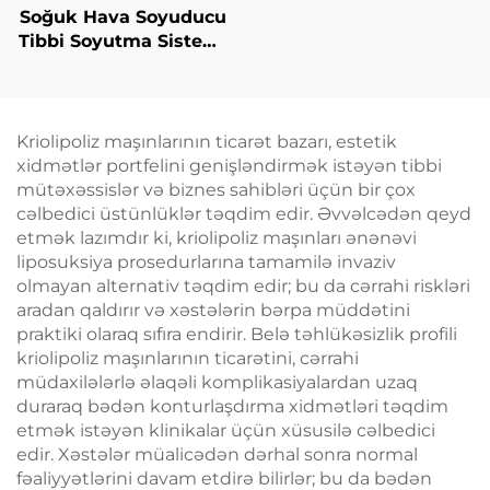
Soğuk Hava Soyuducu
Tibbi Soyutma Sistemi
Estetik Laser üçün
Ağrı Azaldılması,
Epidermis Müdafiəsi,
Davamlı, Təmasdan
Kriolipoliz maşınlarının ticarət bazarı, estetik
Azad Kliniki İstifadə
xidmətlər portfelini genişləndirmək istəyən tibbi
üçün
mütəxəssislər və biznes sahibləri üçün bir çox
cəlbedici üstünlüklər təqdim edir. Əvvəlcədən qeyd
etmək lazımdır ki, kriolipoliz maşınları ənənəvi
liposuksiya prosedurlarına tamamilə invaziv
olmayan alternativ təqdim edir; bu da cərrahi riskləri
aradan qaldırır və xəstələrin bərpa müddətini
praktiki olaraq sıfıra endirir. Belə təhlükəsizlik profili
kriolipoliz maşınlarının ticarətini, cərrahi
müdaxilələrlə əlaqəli komplikasiyalardan uzaq
duraraq bədən konturlaşdırma xidmətləri təqdim
etmək istəyən klinikalar üçün xüsusilə cəlbedici
edir. Xəstələr müalicədən dərhal sonra normal
fəaliyyətlərini davam etdirə bilirlər; bu da bədən