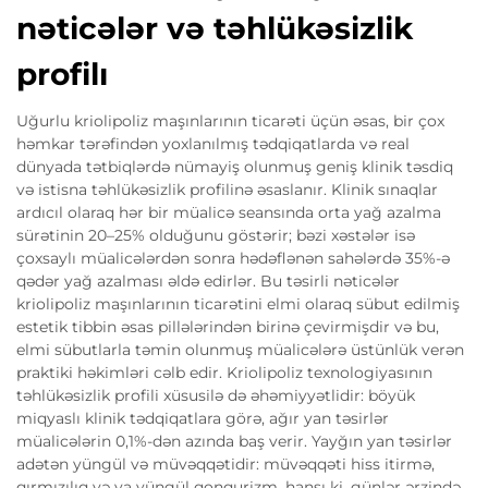
nəticələr və təhlükəsizlik
profilı
Uğurlu kriolipoliz maşınlarının ticarəti üçün əsas, bir çox
həmkar tərəfindən yoxlanılmış tədqiqatlarda və real
dünyada tətbiqlərdə nümayiş olunmuş geniş klinik təsdiq
və istisna təhlükəsizlik profilinə əsaslanır. Klinik sınaqlar
ardıcıl olaraq hər bir müalicə seansında orta yağ azalma
sürətinin 20–25% olduğunu göstərir; bəzi xəstələr isə
çoxsaylı müalicələrdən sonra hədəflənən sahələrdə 35%-ə
qədər yağ azalması əldə edirlər. Bu təsirli nəticələr
kriolipoliz maşınlarının ticarətini elmi olaraq sübut edilmiş
estetik tibbin əsas pillələrindən birinə çevirmişdir və bu,
elmi sübutlarla təmin olunmuş müalicələrə üstünlük verən
praktiki həkimləri cəlb edir. Kriolipoliz texnologiyasının
təhlükəsizlik profili xüsusilə də əhəmiyyətlidir: böyük
miqyaslı klinik tədqiqatlara görə, ağır yan təsirlər
müalicələrin 0,1%-dən azında baş verir. Yayğın yan təsirlər
adətən yüngül və müvəqqətidir: müvəqqəti hiss itirmə,
qırmızılıq və ya yüngül qonqurizm, hansı ki, günlər ərzində