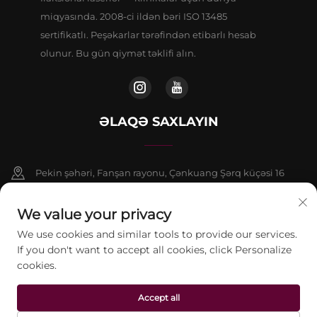
miqyasında. 2008-ci ildən bəri ISO 13485
sertifikatlı. Peşəkarlar tərəfindən etibarlı hesab
olunur. Bu gün qiymət təklifi alın.
ƏLAQƏ SAXLAYIN
Pekin şəhəri, Fanşan rayonu, Çənkuang Şərq küçəsi 16
saylı binanın 9 nömrəli binasının 802-ci otağı
We value your privacy
+86-13911459627
We use cookies and similar tools to provide our services.
If you don't want to accept all cookies, click Personalize
[email protected]
cookies.
Accept all
© 2026 Pekin Jontelaser Texnologiya Şirkəti Məhdud Məsuliyyətli
Cəmiyyəti. Bütün hüquqlar qorunur.
Gizlilik Siyasəti