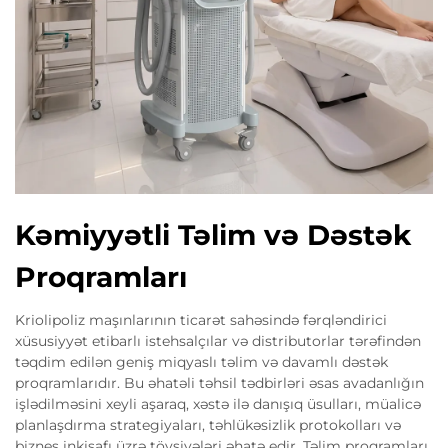
Kəmiyyətli Təlim və Dəstək
Proqramları
Kriolipoliz maşınlarının ticarət sahəsində fərqləndirici
xüsusiyyət etibarlı istehsalçılar və distributorlar tərəfindən
təqdim edilən geniş miqyaslı təlim və davamlı dəstək
proqramlarıdır. Bu əhatəli təhsil tədbirləri əsas avadanlığın
işlədilməsini xeyli aşaraq, xəstə ilə danışıq üsulları, müalicə
planlaşdırma strategiyaları, təhlükəsizlik protokolları və
biznes inkişafı üzrə tövsiyələri əhatə edir. Təlim proqramları