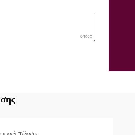
0/1000
υσης
ν κρυολιπόλυσης