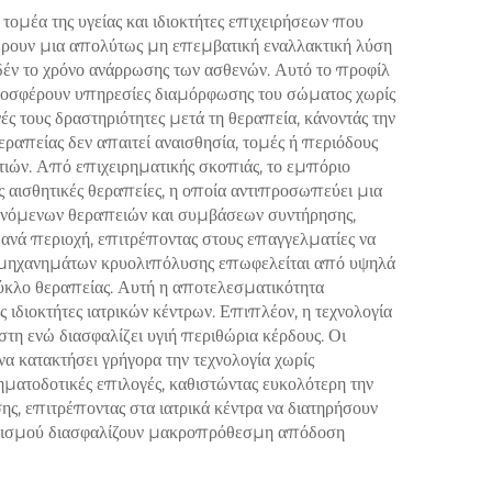
υ
μέα της υγείας και ιδιοκτήτες επιχειρήσεων που
έρουν μια απολύτως μη επεμβατική εναλλακτική λύση
νεχή,
ηδέν το χρόνο ανάρρωσης των ασθενών. Αυτό το προφίλ
ση σε
προσφέρουν υπηρεσίες διαμόρφωσης του σώματος χωρίς
ς τους δραστηριότητες μετά τη θεραπεία, κάνοντάς την
ραπείας δεν απαιτεί αναισθησία, τομές ή περιόδους
τιών. Από επιχειρηματικής σκοπιάς, το εμπόριο
ς αισθητικές θεραπείες, η οποία αντιπροσωπεύει μια
ανόμενων θεραπειών και συμβάσεων συντήρησης,
ανά περιοχή, επιτρέποντας στους επαγγελματίες να
ς μηχανημάτων κρυολιπόλυσης επωφελείται από υψηλά
ύκλο θεραπείας. Αυτή η αποτελεσματικότητα
 ιδιοκτήτες ιατρικών κέντρων. Επιπλέον, η τεχνολογία
στη ενώ διασφαλίζει υγιή περιθώρια κέρδους. Οι
α κατακτήσει γρήγορα την τεχνολογία χωρίς
ματοδοτικές επιλογές, καθιστώντας ευκολότερη την
 επιτρέποντας στα ιατρικά κέντρα να διατηρήσουν
ξοπλισμού διασφαλίζουν μακροπρόθεσμη απόδοση