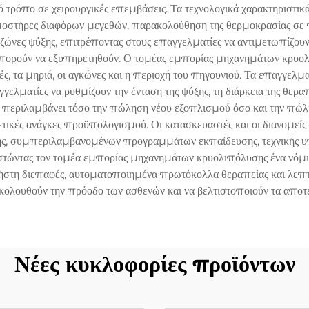
κό τρόπο σε χειρουργικές επεμβάσεις. Τα τεχνολογικά χαρακτηριστ
οστήρες διαφόρων μεγεθών, παρακολούθηση της θερμοκρασίας σε π
ώνες ψύξης, επιτρέποντας στους επαγγελματίες να αντιμετωπίζουν 
μπορούν να εξυπηρετηθούν. Ο τομέας εμπορίας μηχανημάτων κρυολ
ρές, τα μηριά, οι αγκώνες και η περιοχή του πηγουνιού. Τα επαγ
ελματίες να ρυθμίζουν την ένταση της ψύξης, τη διάρκεια της θερ
ος περιλαμβάνει τόσο την πώληση νέου εξοπλισμού όσο και την π
ρετικές ανάγκες προϋπολογισμού. Οι κατασκευαστές και οι διανομ
, συμπεριλαμβανομένων προγραμμάτων εκπαίδευσης, τεχνικής υποστ
θιστώντας τον τομέα εμπορίας μηχανημάτων κρυολιπόλυσης ένα νόμ
χρήστη διεπαφές, αυτοματοποιημένα πρωτόκολλα θεραπείας και λεπ
ολουθούν την πρόοδο των ασθενών και να βελτιστοποιούν τα αποτ
Νέες κυκλοφορίες προϊόντων