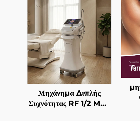
μη
Μηχάνημα Διπλής
Συχνότητας RF 1/2 MHz
συ
με Χρυσές Μικροβελόνες
αντι
για Αναζωογόνηση του
σ
Προσώπου