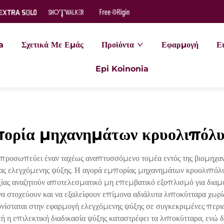
a
Σχετικά Με Εμάς
Προϊόντα
Εφαρμογή
Ει
Epi Koinonia
ορία μηχανημάτων κρυολιπόλ
ροσωπεύει έναν ταχέως αναπτυσσόμενο τομέα εντός της βιομηχανί
ίας ελεγχόμενης ψύξης. Η αγορά εμπορίας μηχανημάτων κρυολιπόλυσ
 ευεξίας αναζητούν αποτελεσματικό μη επεμβατικό εξοπλισμό για δ
να στοχεύουν και να εξαλείφουν επίμονα αδιάλυτα λιποκύτταρα χωρί
νίσταται στην εφαρμογή ελεγχόμενης ψύξης σε συγκεκριμένες περι
 επιλεκτική διαδικασία ψύξης καταστρέφει τα λιποκύτταρα, ενώ δι