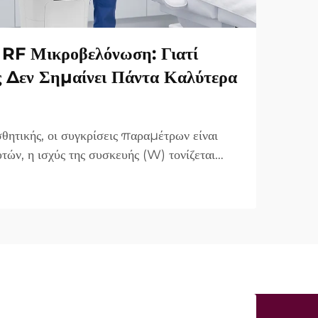
RF Μικροβελόνωση: Γιατί
ς Δεν Σημαίνει Πάντα Καλύτερα
θητικής, οι συγκρίσεις παραμέτρων είναι
τών, η ισχύς της συσκευής (W) τονίζεται
τημα πώλησης. Ωστόσο, από κλινικής
α είναι πολύ διαφορετική. Σε πολλές
«ισχύς...»