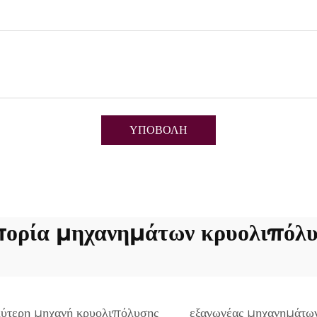
ΥΠΟΒΟΛΗ
ορία μηχανημάτων κρυολιπόλ
ύτερη μηχανή κρυολιπόλυσης
εξαγωγέας μηχανημάτω