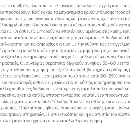
προστασία το
ρει αριθμός ελκυστικών πλεονεκτημάτων για επαγγελματίες του το
σώματος και
 που προσφέρουν. Κατ’ αρχάς, τα μηχανήματα κρυολιπόλυσης προσφ
επιδερμίδα και συ
μετώπιση γήρανσης
φοντας τους χειρουργικούς κινδύνους και μειώνοντας σχεδόν στο μ
μη επαφόμενη χρή
λυσης ιδιαίτερα ελκυστικό για ιατρικά κέντρα που επιθυμούν να 
άσεις. Οι ασθενείς μπορούν να επανέλθουν αμέσως στις καθημερινέ
κλινικές
 που αναζητούν λύσεις διαμόρφωσης του σώματος. Η διαδικασία θε
υπλοκότητα και τις ανησυχίες σχετικά με την ευθύνη των επαγγελμα
ντρα να εκμεταλλευτούν την αυξανόμενη ζήτηση για μη χειρουργικέ
Τον εξοπλισμό δημιουργεί σταθερές ροές εσόδων μέσω επαναλαμβ
πρακτικές. Οι συνεδρίες θεραπείας διαρκούν συνήθως 35–60 λεπτά 
α μεγιστοποιούν τη χρήση του εξοπλισμού. Η βιομηχανία εμπορία
μελέτες αποδεικνύουν μέση μείωση του λίπους κατά 20–25% ανά κ
και σε αναφορές ασθενών, μειώνοντας το κόστος διαφήμισης για τους
λλες αισθητικές διαδικασίες, διατηρώντας χαμηλά τα λειτουργικά κό
ης είναι σχετικά απλές, επιτρέποντας στο υφιστάμενο προσωπικό ν
ορίας μηχανημάτων κρυολιπόλυσης προσφέρει επίσης ευέλικτες χρη
ακτικές. Πολλοί προμηθευτές προσφέρουν προγράμματα μίσθωσης,
ς αισθητικών υπηρεσιών. Η ανθεκτικότητα και η αξιοπιστία του ε
τελεσματικά για χρόνια με την κατάλληλη συντήρηση.