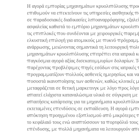
Η αγορά εμπορίας μηχανημάτων κρυολιπόλυσης προσφέ
επιθυμούν να επεκτείνουν τις υπηρεσίες αισθητικής
αντι
σε παραδοσιακές διαδικασίες λιποαναρρόφησης, εξαλεί
ασφαλείας καθιστά το εμπόριο μηχανημάτων κρυολιπό
τις επιπλοκές που συνδέονται με χειρουργικές παρεμβ
ελκυστική επιλογή για ατομικούς με πυκνό πρόγραμμα
ανάρρωσης, μειώνοντας σημαντικά τη λειτουργική πολ
μηχανημάτων κρυολιπόλυσης επιτρέπει στα ιατρικά κέ
παγκόσμια αγορά αξίας δισεκατομμυρίων δολαρίων. 
παρέχοντας προβλέψιμες πηγές εσόδων στις ιατρικές 
προγραμματίζουν πολλούς ασθενείς ημερησίως και ν
ποσοστά ικανοποίησης των ασθενών, καθώς κλινικές 
μεταφράζεται σε θετική μαρκετινγκ με λόγο προς λόγο 
απαιτεί ελάχιστα καταναλώσιμα υλικά σε σύγκριση με ά
απαιτήσεις κατάρτισης για τα μηχανήματα κρυολιπόλυσ
εκτεταμένες επενδύσεις σε εκπαίδευση. Η αγορά εμπ
απόκτηση προηγμένου εξοπλισμού από μικρότερες πρ
το κεφάλαιό τους ενώ αναπτύσσουν τα πορτφόλιό του
επένδυσης, με πολλά μηχανήματα να λειτουργούν απο