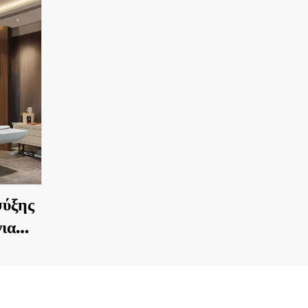
ψύξης
ια
ά τη
έιζερ,
ου,