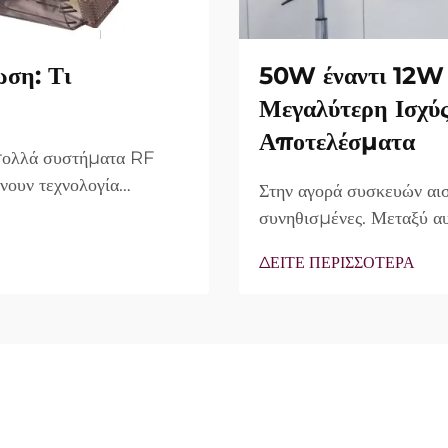
ωση: Τι
50W έναντι 12W 
Μεγαλύτερη Ισχύ
Αποτελέσματα
 πολλά συστήματα RF
νουν τεχνολογία
Στην αγορά συσκευών αισ
ο πραγματικό ερώτημα
συνηθισμένες. Μεταξύ αυ
υπάρχουν, αλλά πώς
συχνά ως κύριο πλεονέκ
ΔΕΙΤΕ ΠΕΡΙΣΣΟΤΕΡΑ
νικής θεραπείας...
άποψης, η πραγματικότητ
περιπτώσεις, η λεγόμενη 