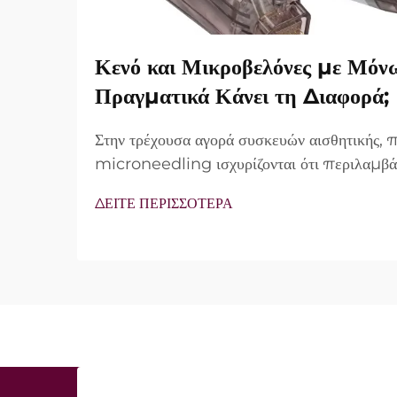
Κενό και Μικροβελόνες με Μόν
Πραγματικά Κάνει τη Διαφορά;
Στην τρέχουσα αγορά συσκευών αισθητικής,
microneedling ισχυρίζονται ότι περιλαμβά
vacuum και μονωμένες βελόνες. Ωστόσο, τ
ΔΕΙΤΕ ΠΕΡΙΣΣΟΤΕΡΑ
δεν είναι απλώς αν αυτά τα χαρακτηριστικά 
λειτουργούν ακριβώς κατά τη διάρκεια της κλι