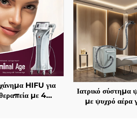
χάνημα HIFU για
Ιατρικό σύστημα 
θεραπεία με 4
με ψυχρό αέρα γ
χνότητες, ακριβής
εστιακή ψύξη κατ
γηραντική θεραπεία,
χρήση αισθητικών λ
φίξιμο δέρματος,
ανακούφιση πόν
αναδιαμόρφωση