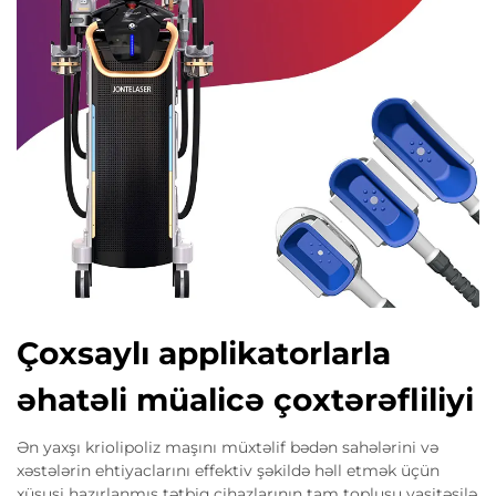
Çoxsaylı applikatorlarla
əhatəli müalicə çoxtərəfliliyi
Ən yaxşı kriolipoliz maşını müxtəlif bədən sahələrini və
xəstələrin ehtiyaclarını effektiv şəkildə həll etmək üçün
xüsusi hazırlanmış tətbiq cihazlarının tam toplusu vasitəsilə