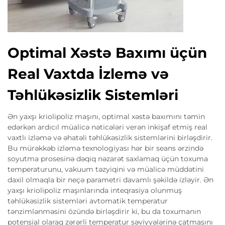
Optimal Xəstə Baxımı üçün
Real Vaxtda İzlemə və
Təhlükəsizlik Sistemləri
Ən yaxşı kriolipoliz maşını, optimal xəstə baxımını təmin
edərkən ardıcıl müalicə nəticələri verən inkişaf etmiş real
vaxtlı izləmə və əhatəli təhlükəsizlik sistemlərini birləşdirir.
Bu mürəkkəb izləmə texnologiyası hər bir seans ərzində
soyutma prosesinə dəqiq nəzarət saxlamaq üçün toxuma
temperaturunu, vakuum təzyiqini və müalicə müddətini
daxil olmaqla bir neçə parametri davamlı şəkildə izləyir. Ən
yaxşı kriolipoliz maşınlarında inteqrasiya olunmuş
təhlükəsizlik sistemləri avtomatik temperatur
tənzimlənməsini özündə birləşdirir ki, bu da toxumanın
potensial olaraq zərərli temperatur səviyyələrinə çatmasını