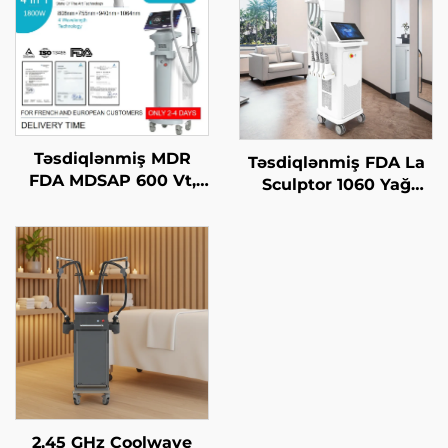
Təsdiqlənmiş MDR
Təsdiqlənmiş FDA La
FDA MDSAP 600 Vt,
Sculptor 1060 Yağ
1200 Vt, 1800 Vt, 3000
Azaltma, Sellülit, 1060
Vt, 4-in-1 əvəz edilə
nm Diod Laser Bədən
bilən nöqtələr ilə 755
Forması Yaradan
nm, 808 nm, 940 nm,
Zəiflətmə Maşını
1064 nm diod laser saç
çıxarma maşını
2,45 GHz Coolwave