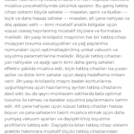
müalicə çoxcəhətliliyində üstünlük qazanır. Bu geniş tətbiq
cihazı sistemi böyük sahələr — məsələn, qarnı və budları —
kiçik və daha həssas sahələr — məsələn, alt çənə nahiyəsi və
döş qəlpəsi xətti — kimi müxtəlif anatik bölgələr üçün
xüsusi olaraq hazırlanmış müxtəlif ölçülərə və formalara
malikdir. Ən yaxşı kriolipoliz maşınının hər bir tətbiq cihazı
müəyyən toxuma xüsusiyyətləri və yağ paylanma
nümunələri üçün optimallaşdırılmış unikal vakuum və
soyutma parametrlərinə malikdir. Böyük tətbiq cihazları
yan nahiyələr və aşağı qarnı kimi daha geniş sahələri
effektiv şəkildə müalicə edir, kiçik tətbiq cihazları isə yuxarı
qollar və dizlər kimi sahələr üçün dəqiq hədəfləmə imkanı
verir. Ən yaxşı kriolipoliz maşını bədən konturlarına
uyğunlaşmaq üçün hazırlanmış əyrilən tətbiq cihazlarını
daxil edir; bu da qeyri-müntəzəm səthlərdə belə optimal
toxuma ilə təması və bərabər soyutma paylanmasını təmin
edir. Alt çənə nahiyəsi üçün xüsusi tətbiq cihazları həssas
boyun və çənə sahələrini təsirli müalicə etmək üçün daha
yumşaq vakuum ayarları və dəyişdirilmiş soyutma
profillərini tətbiq edir. Dəyişdirilə bilən tətbiq cihazı sistemi
praktiki həkimlərə müxtəlif ölçülü tətbiq cihazlarından