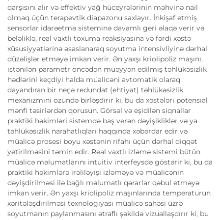
qarşısını alır və effektiv yağ hüceyrələrinin məhvinə nail
olmaq üçün terapevtik diapazonu saxlayır. İnkişaf etmiş
sensorlar idarəetmə sisteminə davamlı geri əlaqə verir və
beləliklə, real vaxtlı toxuma reaksiyasına və fərdi xəstə
xüsusiyyətlərinə əsaslanaraq soyutma intensivliyinə dərhal
düzəlişlər etməyə imkan verir. Ən yaxşı kriolipoliz maşını,
istənilən parametr öncədən müəyyən edilmiş təhlükəsizlik
hədlərini keçdiyi halda müalicəni avtomatik olaraq
dayandıran bir neçə redundat (ehtiyat) təhlükəsizlik
mexanizmini özündə birləşdirir ki, bu da xəstələri potensial
mənfi təsirlərdən qorusun. Görsəl və eşidilən siqnallar
praktiki həkimləri sistemdə baş verən dəyişikliklər və ya
təhlükəsizlik narahatlıqları haqqında xəbərdar edir və
müalicə prosesi boyu xəstənin rifahı üçün dərhal diqqət
yetirilməsini təmin edir. Real vaxtlı izləmə sistemi bütün
müalicə məlumatlarını intuitiv interfeysdə göstərir ki, bu da
praktiki həkimlərə irəliləyişi izləməyə və müalicənin
dəyişdirilməsi ilə bağlı məlumatlı qərarlar qəbul etməyə
imkan verir. Ən yaxşı kriolipoliz maşınlarında temperaturun
xəritələşdirilməsi texnologiyası müalicə sahəsi üzrə
soyutmanın paylanmasını ətraflı şəkildə vizuallaşdırır ki, bu