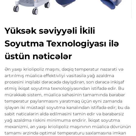
Yüksək səviyyəli İkili
Soyutma Texnologiyası ilə
üstün nəticələr
Ən yaxşı kriolipoliz maşını, dəqiq temperatur nəzarəti və
artırılmış müalicə effektivliyi vasitəsilə yağ azaldma
prosesini inqilabi dərəcədə dəyişdirən, son dərəcə inkişaf
etmiş ikiqat soyutma texnologiyasından istifadə edir. Bu
mürəkkəb sistem, müalicə sahəsinin tamamında bərabər
temperatur paylanmasını yaratmaq üçün eyni zamanda
işləyən iki müstəqil soyutma kanalından istifadə edir; bu da
sabit nəticələrin əldə edilməsini təmin edir və bərabərsiz
yağ azaldma riskini minimuma endirir. İkiqat soyutma
mexanizmi, ən yaxşı kriolipoliz maşınının müalicə dövrünün
tamamı ərzində optimal temperaturu saxlamasına imkan