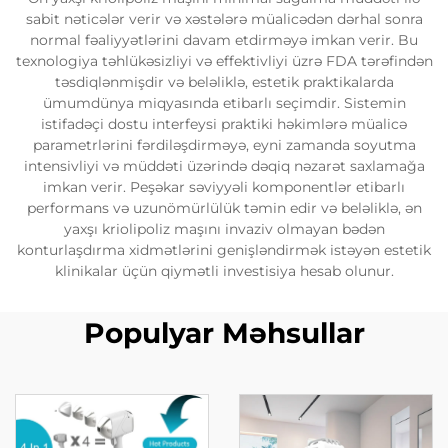
sabit nəticələr verir və xəstələrə müalicədən dərhal sonra
normal fəaliyyətlərini davam etdirməyə imkan verir. Bu
texnologiya təhlükəsizliyi və effektivliyi üzrə FDA tərəfindən
təsdiqlənmişdir və beləliklə, estetik praktikalarda
ümumdünya miqyasında etibarlı seçimdir. Sistemin
istifadəçi dostu interfeysi praktiki həkimlərə müalicə
parametrlərini fərdiləşdirməyə, eyni zamanda soyutma
intensivliyi və müddəti üzərində dəqiq nəzarət saxlamağa
imkan verir. Peşəkar səviyyəli komponentlər etibarlı
performans və uzunömürlülük təmin edir və beləliklə, ən
yaxşı kriolipoliz maşını invaziv olmayan bədən
konturlaşdırma xidmətlərini genişləndirmək istəyən estetik
klinikalar üçün qiymətli investisiya hesab olunur.
Populyar Məhsullar