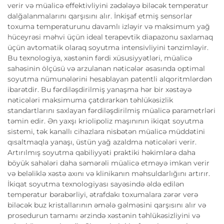
verir və müalicə effektivliyini zədələyə biləcək temperatur
dalğalanmalarını qarşısını alır. İnkişaf etmiş sensorlar
toxuma temperaturunu davamlı izləyir və maksimum yağ
hüceyrəsi məhvi üçün ideal terapevtik diapazonu saxlamaq
üçün avtomatik olaraq soyutma intensivliyini tənzimləyir.
Bu texnologiya, xəstənin fərdi xüsusiyyətləri, müalicə
sahəsinin ölçüsü və arzulanan nəticələr əsasında optimal
soyutma nümunələrini hesablayan patentli alqoritmlərdən
ibarətdir. Bu fərdiləşdirilmiş yanaşma hər bir xəstəyə
nəticələri maksimuma çatdırarkən təhlükəsizlik
standartlarını saxlayan fərdiləşdirilmiş müalicə parametrləri
təmin edir. Ən yaxşı kriolipoliz maşınının ikiqat soyutma
sistemi, tək kanallı cihazlara nisbətən müalicə müddətini
qısaltmaqla yanaşı, üstün yağ azaldma nəticələri verir.
Artırılmış soyutma qabiliyyəti praktiki həkimlərə daha
böyük sahələri daha səmərəli müalicə etməyə imkan verir
və beləliklə xəstə axını və klinikanın məhsuldarlığını artırır.
İkiqat soyutma texnologiyası sayəsində əldə edilən
temperatur bərabərliyi, ətrafdakı toxumalara zərər verə
biləcək buz kristallarının əmələ gəlməsini qarşısını alır və
prosedurun tamamı ərzində xəstənin təhlükəsizliyini və