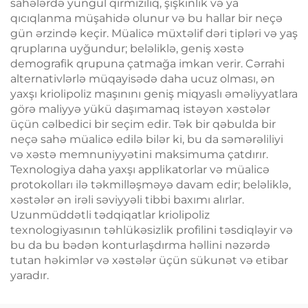
sahələrdə yüngül qırmızılıq, şişkinlik və ya
qıcıqlanma müşahidə olunur və bu hallar bir neçə
gün ərzində keçir. Müalicə müxtəlif dəri tipləri və yaş
qruplarına uyğundur; beləliklə, geniş xəstə
demografik qrupuna çatmağa imkan verir. Cərrahi
alternativlərlə müqayisədə daha ucuz olması, ən
yaxşı kriolipoliz maşınını geniş miqyaslı əməliyyatlara
görə maliyyə yükü daşımamaq istəyən xəstələr
üçün cəlbedici bir seçim edir. Tək bir qəbulda bir
neçə sahə müalicə edilə bilər ki, bu da səmərəliliyi
və xəstə memnuniyyətini maksimuma çatdırır.
Texnologiya daha yaxşı applikatorlar və müalicə
protokolları ilə təkmilləşməyə davam edir; beləliklə,
xəstələr ən irəli səviyyəli tibbi baxımı alırlar.
Uzunmüddətli tədqiqatlar kriolipoliz
texnologiyasının təhlükəsizlik profilini təsdiqləyir və
bu da bu bədən konturlaşdırma həllini nəzərdə
tutan həkimlər və xəstələr üçün sükunət və etibar
yaradır.