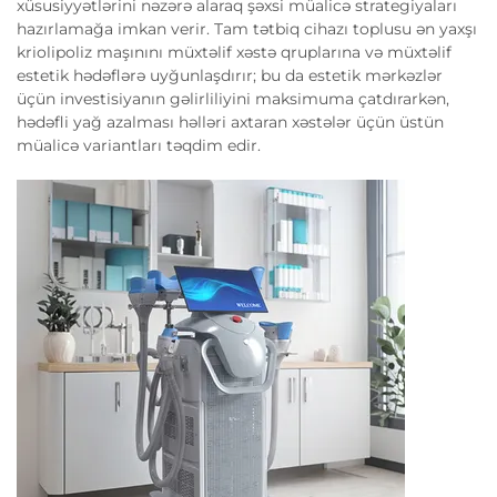
xüsusiyyətlərini nəzərə alaraq şəxsi müalicə strategiyaları
hazırlamağa imkan verir. Tam tətbiq cihazı toplusu ən yaxşı
kriolipoliz maşınını müxtəlif xəstə qruplarına və müxtəlif
estetik hədəflərə uyğunlaşdırır; bu da estetik mərkəzlər
üçün investisiyanın gəlirliliyini maksimuma çatdırarkən,
hədəfli yağ azalması həlləri axtaran xəstələr üçün üstün
müalicə variantları təqdim edir.