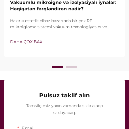
Vakuumlu mikroigne və izolyasiyalı iynələr:
Həqiqətən fərqləndirən nədir?
Hazırkı estetik cihaz bazarında bir çox RF
mikroigləmə sistemi vakuum texnologiyasını və
izolyasiyalı iynələri özündə birləşdirir. Lakin həqiqi
sual yalnız bu xüsusiyyətlərin mövcud olub-olmaması
DAHA ÇOX BAX
deyil, onların klinik müalicə zamanı necə dəqiq işlədiyi
ilə bağlıdır...
Pulsuz təklif alın
Təmsilçimiz yaxın zamanda sizlə əlaqə
saxlayacaq.
Email