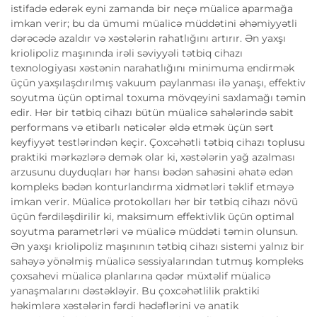
istifadə edərək eyni zamanda bir neçə müalicə aparmağa
imkan verir; bu da ümumi müalicə müddətini əhəmiyyətli
dərəcədə azaldır və xəstələrin rahatlığını artırır. Ən yaxşı
kriolipoliz maşınında irəli səviyyəli tətbiq cihazı
texnologiyası xəstənin narahatlığını minimuma endirmək
üçün yaxşılaşdırılmış vakuum paylanması ilə yanaşı, effektiv
soyutma üçün optimal toxuma mövqeyini saxlamağı təmin
edir. Hər bir tətbiq cihazı bütün müalicə sahələrində sabit
performans və etibarlı nəticələr əldə etmək üçün sərt
keyfiyyət testlərindən keçir. Çoxcəhətli tətbiq cihazı toplusu
praktiki mərkəzlərə demək olar ki, xəstələrin yağ azalması
arzusunu duyduqları hər hansı bədən sahəsini əhatə edən
kompleks bədən konturlandırma xidmətləri təklif etməyə
imkan verir. Müalicə protokolları hər bir tətbiq cihazı növü
üçün fərdiləşdirilir ki, maksimum effektivlik üçün optimal
soyutma parametrləri və müalicə müddəti təmin olunsun.
Ən yaxşı kriolipoliz maşınının tətbiq cihazı sistemi yalnız bir
sahəyə yönəlmiş müalicə sessiyalarından tutmuş kompleks
çoxsahevi müalicə planlarına qədər müxtəlif müalicə
yanaşmalarını dəstəkləyir. Bu çoxcəhətlilik praktiki
həkimlərə xəstələrin fərdi hədəflərini və anatik