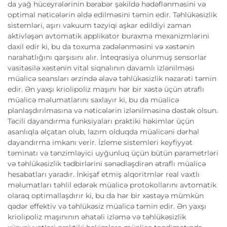
da yağ hüceyrələrinin bərabər şəkildə hədəflənməsini və
optimal nəticələrin əldə edilməsini təmin edir. Təhlükəsizlik
sistemləri, aşırı vakuum təzyiqi aşkar edildiyi zaman
aktivləşən avtomatik applikator buraxma mexanizmlərini
daxil edir ki, bu da toxuma zədələnməsini və xəstənin
narahatlığını qarşısını alır. İnteqrasiya olunmuş sensorlar
vasitəsilə xəstənin vital siqnalının davamlı izlənilməsi
müalicə seansları ərzində əlavə təhlükəsizlik nəzarəti təmin
edir. Ən yaxşı kriolipoliz maşını hər bir xəstə üçün ətraflı
müalicə məlumatlarını saxlayır ki, bu da müalicə
planlaşdırılmasına və nəticələrin izlənilməsinə dəstək olsun.
Təcili dayandırma funksiyaları praktiki həkimlər üçün
asanlıqla əlçatan olub, lazım olduqda müalicəni dərhal
dayandırma imkanı verir. İzleme sistemleri keyfiyyət
təminatı və tənzimləyici uyğunluq üçün bütün parametrləri
və təhlükəsizlik tədbirlərini sənədləşdirən ətraflı müalicə
hesabatları yaradır. İnkişaf etmiş alqoritmlər real vaxtlı
məlumatları təhlil edərək müalicə protokollarını avtomatik
olaraq optimallaşdırır ki, bu da hər bir xəstəyə mümkün
qədər effektiv və təhlükəsiz müalicə təmin edir. Ən yaxşı
kriolipoliz maşınının əhatəli izləmə və təhlükəsizlik