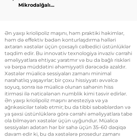
Mikrodalğalı
İncələnmə Maşını:
Sellülit Azaldılması,
Dərinin Qaldırılması
və Gərginləşdirilməsi,
Ən yaxşı kriolipoliz maşını, həm praktiki həkimlər,
Üzün Radiofrekvanslı
həm də effektiv bədən konturlaşdırma həlləri
Emalı, Çəki Itirmə və
axtaran xəstələr üçün çoxsaylı cəlbedici üstünlüklər
Bədənin İncələnməsi
təqdim edir. Bu innovativ texnologiya invaziv cərrahi
əməliyyatlara ehtiyac yaratmır və bu da bağlı riskləri
və bərpa müddətini əhəmiyyətli dərəcədə azaldır.
Xəstələr müalicə sessiyaları zamanı minimal
narahatlıq yaşayırlar; bir çoxu hissiyyatı əvvəlcə
soyuq, sonra isə müalicə olunan sahənin hiss
itirməsi ilə nəticələnən numblik kimi təsvir edirlər.
Ən yaxşı kriolipoliz maşını anesteziya və ya
ağrıkəsicilər tələb etmir; bu da tibbi səbəblərdən və
ya şəxsi üstünlüklərə görə cərrahi əməliyyatlara tabe
ola bilməyən xəstələr üçün uyğundur. Müalicə
sessiyaları adətən hər bir sahə üçün 35–60 dəqiqə
davam edir ki, bu da xəstələrə prosedur zamanı