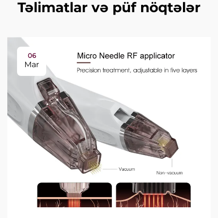
Təlimatlar və püf nöqtələr
06
Mar