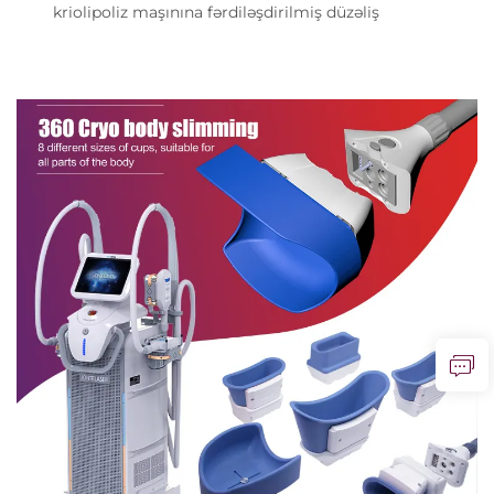
kriolipoliz maşınına fərdiləşdirilmiş düzəliş