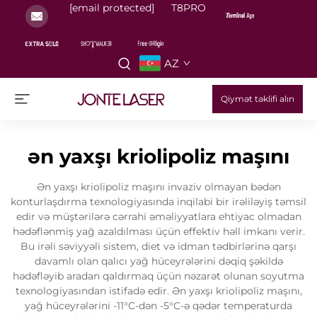
[email protected]
T8PRO
AZ
Qiymət təklifi alın
ən yaxşı kriolipoliz maşını
Ən yaxşı kriolipoliz maşını invaziv olmayan bədən
konturlaşdırma texnologiyasında inqilabi bir irəliləyiş təmsil
edir və müştərilərə cərrahi əməliyyatlara ehtiyac olmadan
hədəflənmiş yağ azaldılması üçün effektiv həll imkanı verir.
Bu irəli səviyyəli sistem, diet və idman tədbirlərinə qarşı
davamlı olan qalıcı yağ hüceyrələrini dəqiq şəkildə
hədəfləyib aradan qaldırmaq üçün nəzarət olunan soyutma
texnologiyasından istifadə edir. Ən yaxşı kriolipoliz maşını,
yağ hüceyrələrini -11°C-dən -5°C-ə qədər temperaturda