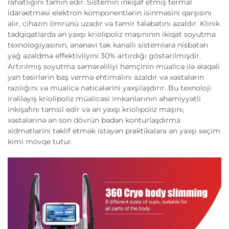
rahatlığını təmin edir. Sistemin inkişaf etmiş termal
idarəetməsi elektron komponentlərin isinməsini qarşısını
alır, cihazın ömrünü uzadır və təmir tələbatını azaldır. Klinik
tədqiqatlarda ən yaxşı kriolipoliz maşınının ikiqat soyutma
texnologiyasının, ənənəvi tək kanallı sistemlərə nisbətən
yağ azaldma effektivliyini 30% artırdığı göstərilmişdir.
Artırılmış soyutma səmərəliliyi həmçinin müalicə ilə əlaqəli
yan təsirlərin baş vermə ehtimalını azaldır və xəstələrin
razılığını və müalicə nəticələrini yaxşılaşdırır. Bu texnoloji
irəliləyiş kriolipoliz müalicəsi imkanlarının əhəmiyyətli
inkişafını təmsil edir və ən yaxşı kriolipoliz maşını,
xəstələrinə ən son dövrün bədən konturlaşdırma
xidmətlərini təklif etmək istəyən praktikalara ən yaxşı seçim
kimi mövqe tutur.