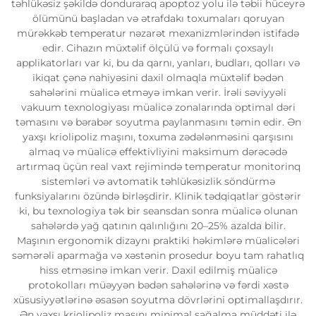
təhlükəsiz şəkildə donduraraq apoptoz yolu ilə təbii hüceyrə
ölümünü başladan və ətrafdakı toxumaları qoruyan
mürəkkəb temperatur nəzarət mexanizmlərindən istifadə
edir. Cihazın müxtəlif ölçülü və formalı çoxsaylı
applikatorları var ki, bu da qarnı, yanları, budları, qolları və
ikiqat çənə nahiyəsini daxil olmaqla müxtəlif bədən
sahələrini müalicə etməyə imkan verir. İrəli səviyyəli
vakuum texnologiyası müalicə zonalarında optimal dəri
təmasını və bərabər soyutma paylanmasını təmin edir. Ən
yaxşı kriolipoliz maşını, toxuma zədələnməsini qarşısını
almaq və müalicə effektivliyini maksimum dərəcədə
artırmaq üçün real vaxt rejimində temperatur monitorinq
sistemləri və avtomatik təhlükəsizlik söndürmə
funksiyalarını özündə birləşdirir. Klinik tədqiqatlar göstərir
ki, bu texnologiya tək bir seansdan sonra müalicə olunan
sahələrdə yağ qatının qalınlığını 20–25% azalda bilir.
Maşının ergonomik dizaynı praktiki həkimlərə müalicələri
səmərəli aparmağa və xəstənin prosedur boyu tam rahatlıq
hiss etməsinə imkan verir. Daxil edilmiş müalicə
protokolları müəyyən bədən sahələrinə və fərdi xəstə
xüsusiyyətlərinə əsasən soyutma dövrlərini optimallaşdırır.
Ən yaxşı kriolipoliz maşını minimal sağalma müddəti ilə