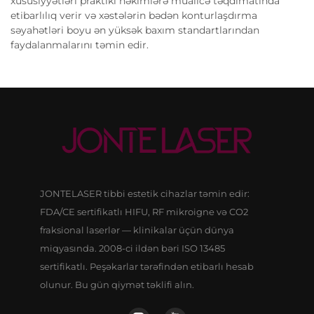
xüsusiyyətləri praktiki həkimlərə müalicə təqdimatında
etibarlılıq verir və xəstələrin bədən konturlaşdırma
səyahətləri boyu ən yüksək baxım standartlarından
faydalanmalarını təmin edir.
JONTELASER tibbi estetik cihazlar təmin edir:
FDA/CE sertifikatlı HIFU, RF mikroigne və CO2
fraksional laserlər — klinikalar üçün dünya
miqyasında. 2008-ci ildən bəri ISO 13485
sertifikatlı. Peşəkarlar tərəfindən etibarlı hesab
olunur. Bu gün qiymət təklifi alın.