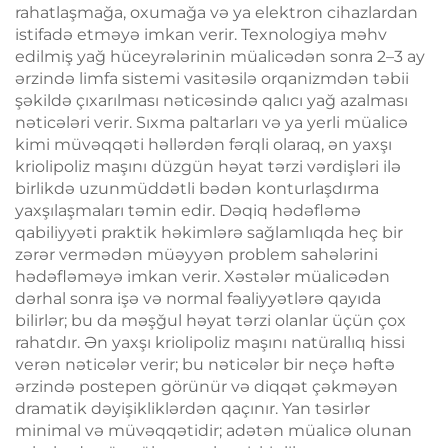
rahatlaşmağa, oxumağa və ya elektron cihazlardan
istifadə etməyə imkan verir. Texnologiya məhv
edilmiş yağ hüceyrələrinin müalicədən sonra 2–3 ay
ərzində limfa sistemi vasitəsilə orqanizmdən təbii
şəkildə çıxarılması nəticəsində qalıcı yağ azalması
nəticələri verir. Sıxma paltarları və ya yerli müalicə
kimi müvəqqəti həllərdən fərqli olaraq, ən yaxşı
kriolipoliz maşını düzgün həyat tərzi vərdişləri ilə
birlikdə uzunmüddətli bədən konturlaşdırma
yaxşılaşmaları təmin edir. Dəqiq hədəfləmə
qabiliyyəti praktik həkimlərə sağlamlıqda heç bir
zərər vermədən müəyyən problem sahələrini
hədəfləməyə imkan verir. Xəstələr müalicədən
dərhal sonra işə və normal fəaliyyətlərə qayıda
bilirlər; bu da məşğul həyat tərzi olanlar üçün çox
rahatdır. Ən yaxşı kriolipoliz maşını natürallıq hissi
verən nəticələr verir; bu nəticələr bir neçə həftə
ərzində postepen görünür və diqqət çəkməyən
dramatik dəyişikliklərdən qaçınır. Yan təsirlər
minimal və müvəqqətidir; adətən müalicə olunan