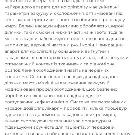
лінія бюстгальтера. Кожна насадка в системі
найкращого апарата для кріоліполізу має унікальні
параметри вакууму й охолодження, оптимізовані під
певні характеристики тканин і особливості розподілу
жиру. Великі насадки ефективно обробляють широкі
ділянки, такі як боки й нижня частина живота, тоді як
менші насадки забезпечують точне цілювання для зон,
наприклад, верхньої частини рук і колін. Найкращий
апарат для кріоліполізу оснащений вигнутими
насадками, що повторюють контури тіла, забезпечуючи
оптимальний контакт із тканинами та рівномірне
розподілення охолодження навіть на нерівних
поверхнях. Спеціалізовані насадки для підборідної
ділянки мають м’якіші налаштування вакууму й
модифіковані профілі охолодження, щоб безпечно
обробляти ніжні зони шиї та підборіддя, не
поступаючись ефективністю. Система взаємозамінних
насадок дозволяє лікарям проводити кілька процедур
одночасно за допомогою насадок різних розмірів,
значно скорочуючи загальний час процедури й
підвищуючи зручність для пацієнтів. У передовій
технології насадок найкращого апарата для кріоліполізу