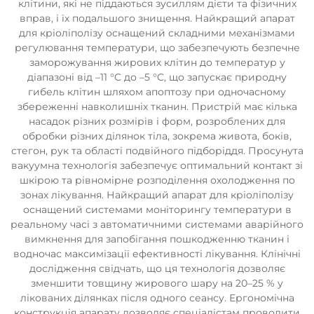
клітини, які не піддаються зусиллям дієти та фізичних
вправ, і їх подальшого знищення. Найкращий апарат
для кріоліполізу оснащений складними механізмами
регулювання температури, що забезпечують безпечне
заморожування жирових клітин до температур у
діапазоні від –11 °C до –5 °C, що запускає природну
гибель клітин шляхом апоптозу при одночасному
збереженні навколишніх тканин. Пристрій має кілька
насадок різних розмірів і форм, розроблених для
обробки різних ділянок тіла, зокрема живота, боків,
стегон, рук та області подвійного підборіддя. Просунута
вакуумна технологія забезпечує оптимальний контакт зі
шкірою та рівномірне розподілення охолодження по
зонах лікування. Найкращий апарат для кріоліполізу
оснащений системами моніторингу температури в
реальному часі з автоматичними системами аварійного
вимкнення для запобігання пошкодженню тканин і
водночас максимізації ефективності лікування. Клінічні
дослідження свідчать, що ця технологія дозволяє
зменшити товщину жирового шару на 20–25 % у
лікованих ділянках після одного сеансу. Ергономічна
конструкція апарату дозволяє спеціалістам проводити