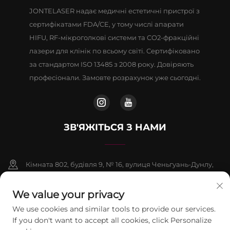
JONTELASER надає медичні естетичні пристрої з
сертифікатами FDA/CE, у тому числі апарати
HIFU, RF-мікроголкові системи та CO2-фракційні
лазери для клінік по всьому світі. Сертифіковано
за стандартом ISO 13485 з 2008 року. Довіряють
професіонали. Замовте розрахунок уже сьогодні.
ЗВ'ЯЖІТЬСЯ З НАМИ
Кімната 802, будівля 9, № 16, вулиця Ченьгуань-Дунлу,
район Фаншань, Пекін
We value your privacy
+86-13911459627
We use cookies and similar tools to provide our services.
If you don't want to accept all cookies, click Personalize
[email protected]