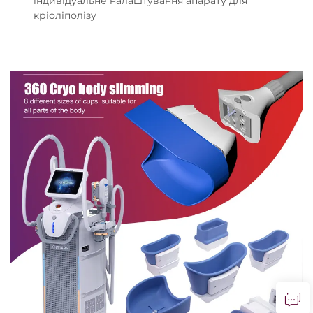
індивідуальне налаштування апарату для
кріоліполізу