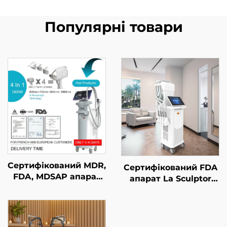
Популярні товари
Сертифікований MDR,
Сертифікований FDA
FDA, MDSAP апарат
апарат La Sculptor
для лазерного
для зменшення
видалення волосся
жирової тканини та
типу «4 в 1» зі
целюліту за
змінними насадками
допомогою діодного