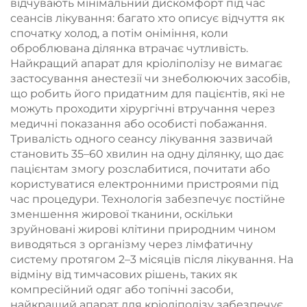
тіла
відчувають мінімальний дискомфорт під час
сеансів лікування: багато хто описує відчуття як
спочатку холод, а потім оніміння, коли
оброблювана ділянка втрачає чутливість.
Найкращий апарат для кріоліполізу не вимагає
застосування анестезії чи знеболюючих засобів,
що робить його придатним для пацієнтів, які не
можуть проходити хірургічні втручання через
медичні показання або особисті побажання.
Тривалість одного сеансу лікування зазвичай
становить 35–60 хвилин на одну ділянку, що дає
пацієнтам змогу розслабитися, почитати або
користуватися електронними пристроями під
час процедури. Технологія забезпечує постійне
зменшення жирової тканини, оскільки
зруйновані жирові клітини природним чином
виводяться з організму через лімфатичну
систему протягом 2–3 місяців після лікування. На
відміну від тимчасових рішень, таких як
компресійний одяг або топічні засоби,
найкращий апарат для кріоліполізу забезпечує