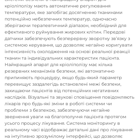
кріоліполізу мають автоматичне регулювання
температури, яке запобігає досягненню тканинами
потенційно небезпечних температур, одночасно
зберігаючи терапевтичний діапазон, необхідний для
ефективного руйнування жирових клітин. Передові
датчики забезпечують безперервну зворотну зв’язку з
системою керування, що дозволяє негайно коригувати
інтенсивність охолодження на основі реальної реакції
тканин та індивідуальних характеристик пацієнта.
Найкращий апарат для кріоліполізу має кілька
резервних механізмів безпеки, які автоматично
припиняють процедуру, якщо будь-який параметр
перевищує заздалегідь встановлені межі безпеки,
захищаючи пацієнтів від потенційних негативних
наслідків. Візуальні та звукові сповіщення повідомляють
лікарів про будь-які зміни в роботі системи чи
проблеми з безпекою, забезпечуючи негайне
звернення уваги на благополуччя пацієнта протягом
усього процесу лікування. Система моніторингу в
реальному часі відображає детальні дані про лікування
на інтуїтивно зрозумілому інтерфейсі, що дозволяє