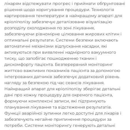
лікарям відстежувати прогрес і приймати обґрунтовані
рішення щодо коригування процедури. Технологія
картировання температури в найкращому апараті для
кріоліполізу забезпечує деталізоване візуалізацію
розподілу охолодження по зоні лікування,
забезпечуючи рівномірне цілювання жирових клітин і
оптимальні результати. Системи безпеки включають
автоматичні механізми відпускання насадки, які
активуються при виявленні надмірного вакуумного
тиску, що запобігає пошкодженню тканин і
дискомфорту пацієнта. Безперервний моніторинг
життєво важливих показників пацієнта за допомогою
інтегрованих датчиків забезпечує додатковий рівень
нагляду за безпекою під час сеансів лікування.
Найкращий апарат для кріоліполізу зберігає детальні
дані про кожну процедуру для окремого пацієнта,
формуючи комплексні записи, які підтримують
планування лікування та відстеження результатів.
Функції аварійної зупинки легко доступні для лікарів і
забезпечують негайне припинення процедури за
потреби. Системи моніторингу генерують детальні