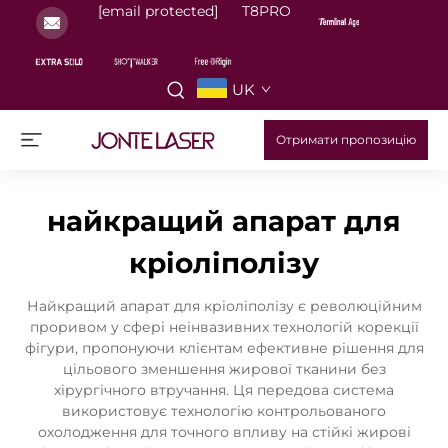
[email protected]
T8PRO
UK
Отримати пропозицію
найкращий апарат для
кріоліполізу
Найкращий апарат для кріоліполізу є революційним
проривом у сфері неінвазивних технологій корекції
фігури, пропонуючи клієнтам ефективне рішення для
цільового зменшення жирової тканини без
хірургічного втручання. Ця передова система
використовує технологію контрольованого
охолодження для точного впливу на стійкі жирові