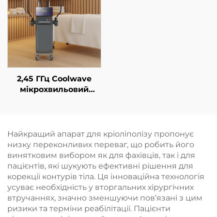
та потужністю 600 Вт,
лазера 1060 нм,
1200 Вт, 1800 Вт, 3000
призначений для
Вт; діодний лазер з
контурної корекції та
довжинами хвиль 755
схуднення
нм, 808 нм, 940 нм,
1064 нм
2,45 ГГц Coolwave
мікрохвильовий
пристрій для корекції
фігури, зменшення
целюліту,
підтягування та
Найкращий апарат для кріоліполізу пропонує
омолодження шкіри
низку переконливих переваг, що робить його
обличчя за
винятковим вибором як для фахівців, так і для
допомогою
пацієнтів, які шукують ефективні рішення для
радіочастотної
корекції контурів тіла. Ця інноваційна технологія
терапії, а також для
усуває необхідність у вторгальних хірургічних
схуднення та
втручаннях, значно зменшуючи пов’язані з цим
зменшення об’ємів
ризики та терміни реабілітації. Пацієнти