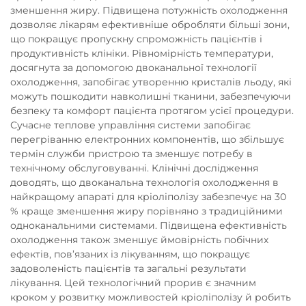
зменшення жиру. Підвищена потужність охолодження
дозволяє лікарям ефективніше обробляти більші зони,
що покращує пропускну спроможність пацієнтів і
продуктивність клініки. Рівномірність температури,
досягнута за допомогою двоканальної технології
охолодження, запобігає утворенню кристалів льоду, які
можуть пошкодити навколишні тканини, забезпечуючи
безпеку та комфорт пацієнта протягом усієї процедури.
Сучасне теплове управління системи запобігає
перегріванню електронних компонентів, що збільшує
термін служби пристрою та зменшує потребу в
технічному обслуговуванні. Клінічні дослідження
доводять, що двоканальна технологія охолодження в
найкращому апараті для кріоліполізу забезпечує на 30
% краще зменшення жиру порівняно з традиційними
одноканальними системами. Підвищена ефективність
охолодження також зменшує ймовірність побічних
ефектів, пов’язаних із лікуванням, що покращує
задоволеність пацієнтів та загальні результати
лікування. Цей технологічний прорив є значним
кроком у розвитку можливостей кріоліполізу й робить