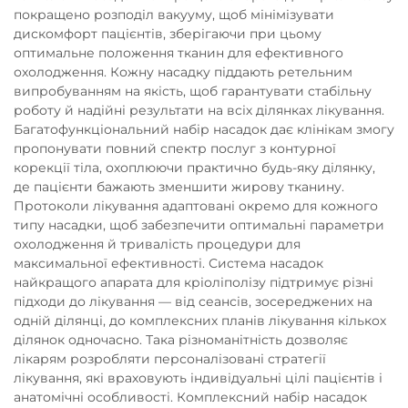
покращено розподіл вакууму, щоб мінімізувати
дискомфорт пацієнтів, зберігаючи при цьому
оптимальне положення тканин для ефективного
охолодження. Кожну насадку піддають ретельним
випробуванням на якість, щоб гарантувати стабільну
роботу й надійні результати на всіх ділянках лікування.
Багатофункціональний набір насадок дає клінікам змогу
пропонувати повний спектр послуг з контурної
корекції тіла, охоплюючи практично будь-яку ділянку,
де пацієнти бажають зменшити жирову тканину.
Протоколи лікування адаптовані окремо для кожного
типу насадки, щоб забезпечити оптимальні параметри
охолодження й тривалість процедури для
максимальної ефективності. Система насадок
найкращого апарата для кріоліполізу підтримує різні
підходи до лікування — від сеансів, зосереджених на
одній ділянці, до комплексних планів лікування кількох
ділянок одночасно. Така різноманітність дозволяє
лікарям розробляти персоналізовані стратегії
лікування, які враховують індивідуальні цілі пацієнтів і
анатомічні особливості. Комплексний набір насадок