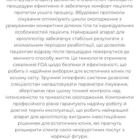
процедури ефективно й забезпечує комфорт пацієнта
протягом усього процесу. Вбудовані протоколи
лікування оптимізують цикли охолодження з
урахуванням конкретних ділянок тіла та індивідуальних
особливостей пацієнта. Найкращий апарат для
кріоліполізу забезпечує стабільні результати з
мінімальним періодом реабілітації, що дозволяє
пацієнтам відразу після процедури повернутися до
звичного способу життя. Ця технологія отримала
схвалення FDA щодо безпеки й ефективності, що
робить її надійним вибором для естетичних клінік по
всьому світу. Зручний інтерфейс системи дозволяє
спеціалістам налаштовувати параметри лікування,
зберігаючи при цьому точний контроль над
інтенсивністю та тривалістю охолодження. Компоненти
професійного рівня гарантують надійну роботу й
довгий термін експлуатації, що робить найкращий
апарат для кріоліполізу вигідним інвестиційним
рішенням для естетичних клінік, які прагнуть
розширити спектр своїх нехірургічних послуг з
корекції фігури.