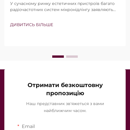
У сучасному ринку естетичних пристроїв багато
радіочастотних систем мікронідлінгу заявляють
про наявність вакуумної технології та ізольованих
голок. Проте справжнє питання полягає не просто
ДИВИТИСЬ БІЛЬШЕ
в тому, чи існують ці функції, а в тому, наскільки
точно вони працюють під час клінічного
лікування…
Отримати безкоштовну
пропозицію
Наш представник зв'яжеться з вами
найближчим часом.
Email