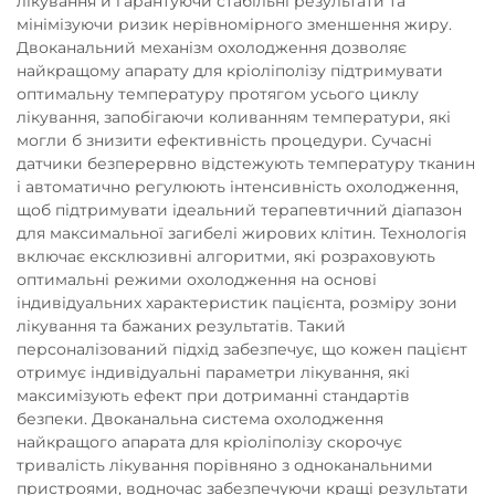
лікування й гарантуючи стабільні результати та
мінімізуючи ризик нерівномірного зменшення жиру.
Двоканальний механізм охолодження дозволяє
найкращому апарату для кріоліполізу підтримувати
оптимальну температуру протягом усього циклу
лікування, запобігаючи коливанням температури, які
могли б знизити ефективність процедури. Сучасні
датчики безперервно відстежують температуру тканин
і автоматично регулюють інтенсивність охолодження,
щоб підтримувати ідеальний терапевтичний діапазон
для максимальної загибелі жирових клітин. Технологія
включає ексклюзивні алгоритми, які розраховують
оптимальні режими охолодження на основі
індивідуальних характеристик пацієнта, розміру зони
лікування та бажаних результатів. Такий
персоналізований підхід забезпечує, що кожен пацієнт
отримує індивідуальні параметри лікування, які
максимізують ефект при дотриманні стандартів
безпеки. Двоканальна система охолодження
найкращого апарата для кріоліполізу скорочує
тривалість лікування порівняно з одноканальними
пристроями, водночас забезпечуючи кращі результати