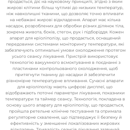
продається, діє на науковому принципі, згідно з яким
жирові клітини більш чутливі до низьких температур,
ніж навколишні тканини, що дозволяє точно впливати
на небажані жирові відкладення. Апарат має кілька
насадок, розроблених для обробки різних ділянок тіла,
зокрема живота, боків, стегон, рук і підборіддя. Кожен
апарат для кріоліполізу, що продається, оснащений
передовими системами моніторингу температури, які
забезпечують оптимальні умови охолодження протягом
усього сеансу лікування. Пристрій використовує
технологію вакуумного всмоктування в поєднанні з
пластинами контрольованого охолодження, щоб
притягнути тканину до насадки й забезпечити
рівномірне температурне впливання. Сучасні апарати
для кріоліполізу мають цифрові дисплеї, що
відображають поточні параметри лікування, показники
температури та таймер сеансу. Технологія, покладена в
основу цього апарату для кріоліполізу, що продається,
пройшла ретельне клінічне тестування та отримала
регуляторне схвалення, що підтверджує її безпеку й
ефективність у зменшенні локалізованих жирових
відкладень. Тривалість сеансів лікування зазвичай