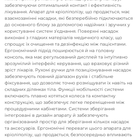
забезпечуючи оптимальний контакт і ефективність
лікування. Апарат для кріоліполізу, що продається, має
взаємозамінні насадки, які безперебійно підключаються
до основного блоку за допомогою надійних і зручних у
користуванні систем з’єднання. Поверхні насадок
виконані з гладких матеріалів медичного класу, що
спрощує їх очищення та дезінфекцію між пацієнтами.
Ергономічний підхід поширюється й на головну
консоль, яка має регульований дисплей та інтуїтивно
зрозумілий інтерфейс керування, що враховує різний
зріст лікарів. Рухомі ручки для позиціонування насадок
забезпечують повний діапазон рухів і стабільне
фіксування, що дозволяє точно розміщувати їх навіть на
складних ділянках тіла. Функції мобільності системи
включають плавно котяться колеса та компактну
конструкцію, що забезпечує легке переміщення між
процедурними кабінетами. Системи зберігання
інтегровані в дизайн апарату й забезпечують
організований простір для зберігання кількох насадок
та аксесуарів. Ергономічні переваги цього апарата для
кріоліполізу, що продається, безпосередньо впливають