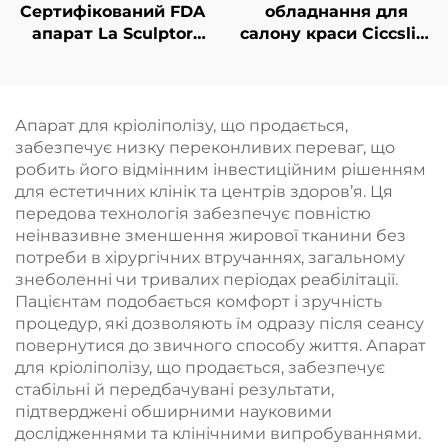
Сертифікований FDA
обладнання для
апарат La Sculptor
салону краси Ciccslim
для зменшення
з електромагнітною
жирової тканини та
стимуляцією м’язів
целюліту за
(EMS), 3 Тесла, 4
допомогою діодного
ручки
Апарат для кріоліполізу, що продається,
лазера 1060 нм,
забезпечує низку переконливих переваг, що
призначений для
робить його відмінним інвестиційним рішенням
контурної корекції та
для естетичних клінік та центрів здоров’я. Ця
схуднення
передова технологія забезпечує повністю
неінвазивне зменшення жирової тканини без
потреби в хірургічних втручаннях, загальному
знеболенні чи тривалих періодах реабілітації.
Пацієнтам подобається комфорт і зручність
процедур, які дозволяють їм одразу після сеансу
повернутися до звичного способу життя. Апарат
для кріоліполізу, що продається, забезпечує
стабільні й передбачувані результати,
підтверджені обширними науковими
дослідженнями та клінічними випробуваннями.