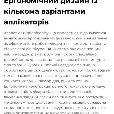
Ергономічний дизайн із
кількома варіантами
аплікаторів
Апарат для кріоліполізу, що продається, відзначається
винятковим ергономічним дизайном, який забезпечує
як ефективність роботи лікаря, так і комфорт пацієнта
під час сеансів лікування. Система включає повний
набір насадок різних розмірів і форм, спеціально
розроблених для адаптації до різноманітних контурів
тіла та зон лікування. Великі насадки ефективно
обробляють широкі ділянки, такі як живот і боки, тоді як
менші насадки точного застосування призначені для
конкретних зон — підборіддя, руки та коліна.
Ергономічна конструкція ручного пристрою зменшує
втомлюваність лікаря під час тривалих сеансів
лікування завдяки легкій вазі та інтуїтивно зрозумілим
механізмам позиціонування. Кожна насадка оснащена
передовою технологією вакуумного всмоктування, яка
ніжно притягує тканину в охолоджувальну камеру,