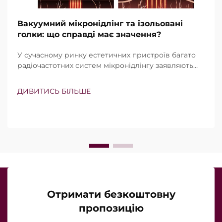
Вакуумний мікронідлінг та ізольовані
голки: що справді має значення?
У сучасному ринку естетичних пристроїв багато
радіочастотних систем мікронідлінгу заявляють
про наявність вакуумної технології та ізольованих
голок. Проте справжнє питання полягає не просто
ДИВИТИСЬ БІЛЬШЕ
в тому, чи існують ці функції, а в тому, наскільки
точно вони працюють під час клінічного
лікування…
Отримати безкоштовну
пропозицію