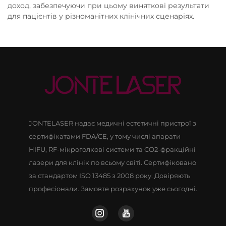
доход, забезпечуючи при цьому виняткові результати
для пацієнтів у різноманітних клінічних сценаріях.
JONTELASER надає медичні естетичні пристрої з
сертифікатами FDA/CE, у тому числі апарати
HIFU, RF-мікроголкові системи та CO2-фракційні
лазери для клінік по всьому світі. Сертифіковано
за стандартом ISO 13485 з 2008 року. Довіряють
професіонали. Замовте розрахунок уже сьогодні.