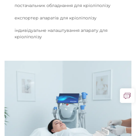
постачальник обладнання для кріоліполізу
експортер апаратів для кріоліполізу
індивідуальне налаштування апарату для
кріоліполізу