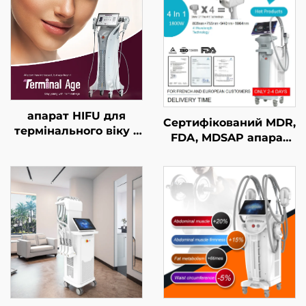
апарат HIFU для
Сертифікований MDR,
термінального віку з
FDA, MDSAP апарат
точним лікуванням
для лазерного
на 4 частотах,
видалення волосся
підтягування
типу «4 в 1» зі
обличчя, підтяжки
змінними насадками
шкіри та контурної
та потужністю 600 Вт,
корекції тіла
1200 Вт, 1800 Вт, 3000
Вт; діодний лазер з
довжинами хвиль 755
нм, 808 нм, 940 нм,
1064 нм