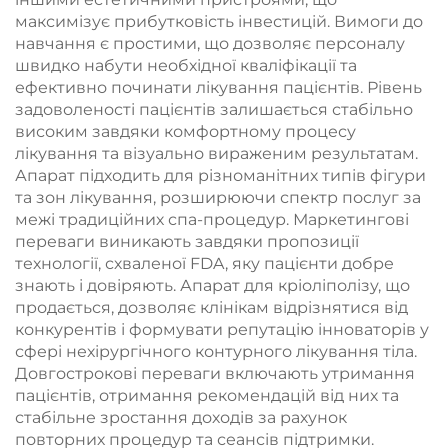
максимізує прибутковість інвестицій. Вимоги до
навчання є простими, що дозволяє персоналу
швидко набути необхідної кваліфікації та
ефективно починати лікування пацієнтів. Рівень
задоволеності пацієнтів залишається стабільно
високим завдяки комфортному процесу
лікування та візуально вираженим результатам.
Апарат підходить для різноманітних типів фігури
та зон лікування, розширюючи спектр послуг за
межі традиційних спа-процедур. Маркетингові
переваги виникають завдяки пропозиції
технології, схваленої FDA, яку пацієнти добре
знають і довіряють. Апарат для кріоліполізу, що
продається, дозволяє клінікам відрізнятися від
конкурентів і формувати репутацію інноваторів у
сфері нехірургічного контурного лікування тіла.
Довгострокові переваги включають утримання
пацієнтів, отримання рекомендацій від них та
стабільне зростання доходів за рахунок
повторних процедур та сеансів підтримки.