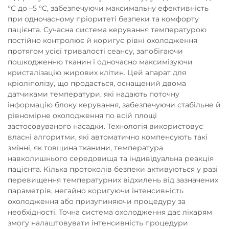
°C до –5 °C, забезпечуючи максимальну ефективність
при одночасному пріоритеті безпеки та комфорту
пацієнта. Сучасна система керування температурою
постійно контролює й коригує рівні охолодження
протягом усієї тривалості сеансу, запобігаючи
пошкодженню тканин і одночасно максимізуючи
кристалізацію жирових клітин. Цей апарат для
кріоліполізу, що продається, оснащений двома
датчиками температури, які надають поточну
інформацію блоку керування, забезпечуючи стабільне й
рівномірне охолодження по всій площі
застосовуваного насадки. Технологія використовує
власні алгоритми, які автоматично компенсують такі
змінні, як товщина тканини, температура
навколишнього середовища та індивідуальна реакція
пацієнта. Кілька протоколів безпеки активуються у разі
перевищення температурних відхилень від зазначених
параметрів, негайно коригуючи інтенсивність
охолодження або призупиняючи процедуру за
необхідності. Точна система охолодження дає лікарям
змогу налаштовувати інтенсивність процедури