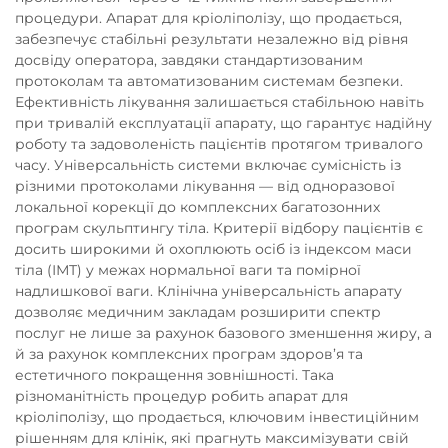
процедури. Апарат для кріоліполізу, що продається,
забезпечує стабільні результати незалежно від рівня
досвіду оператора, завдяки стандартизованим
протоколам та автоматизованим системам безпеки.
Ефективність лікування залишається стабільною навіть
при тривалій експлуатації апарату, що гарантує надійну
роботу та задоволеність пацієнтів протягом тривалого
часу. Універсальність системи включає сумісність із
різними протоколами лікування — від одноразової
локальної корекції до комплексних багатозонних
програм скульптингу тіла. Критерії відбору пацієнтів є
досить широкими й охоплюють осіб із індексом маси
тіла (ІМТ) у межах нормальної ваги та помірної
надлишкової ваги. Клінічна універсальність апарату
дозволяє медичним закладам розширити спектр
послуг не лише за рахунок базового зменшення жиру, а
й за рахунок комплексних програм здоров’я та
естетичного покращення зовнішності. Така
різноманітність процедур робить апарат для
кріоліполізу, що продається, ключовим інвестиційним
рішенням для клінік, які прагнуть максимізувати свій