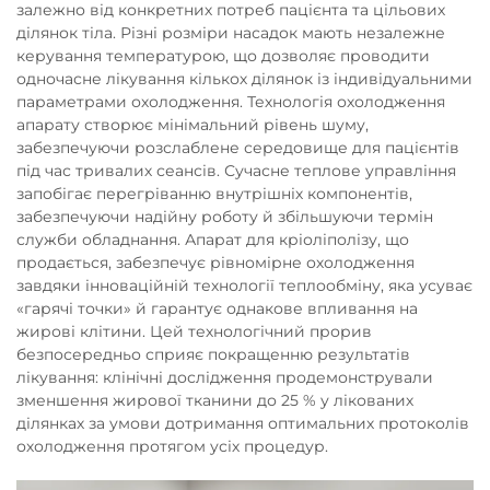
залежно від конкретних потреб пацієнта та цільових
ділянок тіла. Різні розміри насадок мають незалежне
керування температурою, що дозволяє проводити
одночасне лікування кількох ділянок із індивідуальними
параметрами охолодження. Технологія охолодження
апарату створює мінімальний рівень шуму,
забезпечуючи розслаблене середовище для пацієнтів
під час тривалих сеансів. Сучасне теплове управління
запобігає перегріванню внутрішніх компонентів,
забезпечуючи надійну роботу й збільшуючи термін
служби обладнання. Апарат для кріоліполізу, що
продається, забезпечує рівномірне охолодження
завдяки інноваційній технології теплообміну, яка усуває
«гарячі точки» й гарантує однакове впливання на
жирові клітини. Цей технологічний прорив
безпосередньо сприяє покращенню результатів
лікування: клінічні дослідження продемонстрували
зменшення жирової тканини до 25 % у лікованих
ділянках за умови дотримання оптимальних протоколів
охолодження протягом усіх процедур.