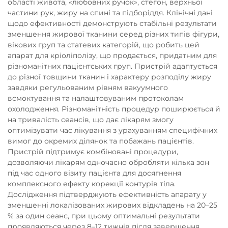
області живота, «любовних ручок», стегон, верхньої
частини рук, жиру на спині та підборіддя. Клінічні дані
щодо ефективності демонструють стабільні результати
зменшення жирової тканини серед різних типів фігури,
вікових груп та статевих категорій, що робить цей
апарат для кріоліполізу, що продається, придатним для
різноманітних пацієнтських груп. Пристрій адаптується
до різної товщини тканин і характеру розподілу жиру
завдяки регульованим рівням вакуумного
всмоктування та налаштовуваним протоколам
охолодження. Різноманітність процедур поширюється й
на тривалість сеансів, що дає лікарям змогу
оптимізувати час лікування з урахуванням специфічних
вимог до окремих ділянок та побажань пацієнтів.
Пристрій підтримує комбіновані процедури,
дозволяючи лікарям одночасно обробляти кілька зон
під час одного візиту пацієнта для досягнення
комплексного ефекту корекції контурів тіла.
Дослідження підтверджують ефективність апарату у
зменшенні локалізованих жирових відкладень на 20–25
% за один сеанс, при цьому оптимальні результати
проявляються через 8–12 тижнів після завершення