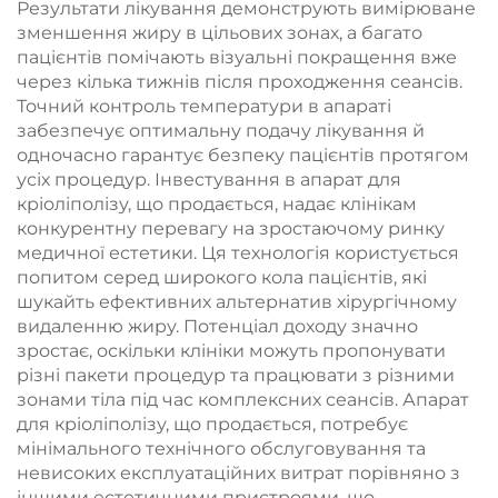
Результати лікування демонструють вимірюване
зменшення жиру в цільових зонах, а багато
пацієнтів помічають візуальні покращення вже
через кілька тижнів після проходження сеансів.
Точний контроль температури в апараті
забезпечує оптимальну подачу лікування й
одночасно гарантує безпеку пацієнтів протягом
усіх процедур. Інвестування в апарат для
кріоліполізу, що продається, надає клінікам
конкурентну перевагу на зростаючому ринку
медичної естетики. Ця технологія користується
попитом серед широкого кола пацієнтів, які
шукайть ефективних альтернатив хірургічному
видаленню жиру. Потенціал доходу значно
зростає, оскільки клініки можуть пропонувати
різні пакети процедур та працювати з різними
зонами тіла під час комплексних сеансів. Апарат
для кріоліполізу, що продається, потребує
мінімального технічного обслуговування та
невисоких експлуатаційних витрат порівняно з
іншими естетичними пристроями, що