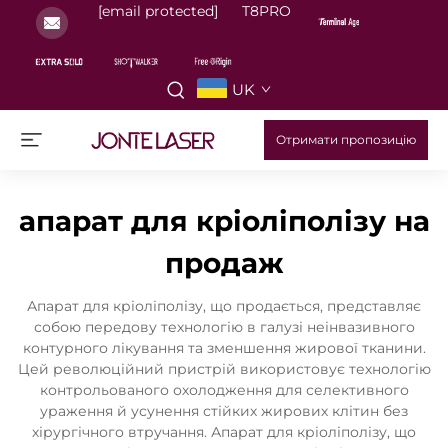
[email protected]
T8PRO
UK
Отримати пропозицію
апарат для кріоліполізу на
продаж
Апарат для кріоліполізу, що продається, представляє
собою передову технологію в галузі неінвазивного
контурного лікування та зменшення жирової тканини.
Цей революційний пристрій використовує технологію
контрольованого охолодження для селективного
ураження й усунення стійких жирових клітин без
хірургічного втручання. Апарат для кріоліполізу, що