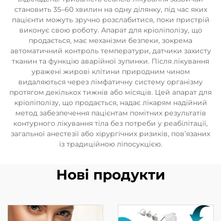
становить 35–60 хвилин на одну ділянку, під час яких
пацієнти можуть зручно розслабитися, поки пристрій
виконує свою роботу. Апарат для кріоліполізу, що
продається, має механізми безпеки, зокрема
автоматичний контроль температури, датчики захисту
тканин та функцію аварійної зупинки. Після лікування
уражені жирові клітини природним чином
видаляються через лімфатичну систему організму
протягом декількох тижнів або місяців. Цей апарат для
кріоліполізу, що продається, надає лікарям надійний
метод забезпечення пацієнтам помітних результатів
контурного лікування тіла без потреби у реабілітації,
загальної анестезії або хірургічних ризиків, пов’язаних
із традиційною ліпосукцією.
Нові продукти