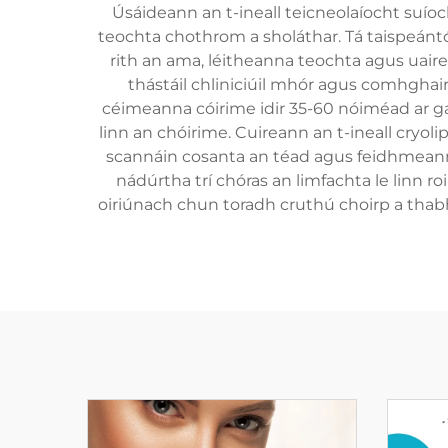
Úsáideann an t-ineall teicneolaíocht suíoch
teochta chothrom a sholáthar. Tá taispeántó
rith an ama, léitheanna teochta agus uairead
thástáil chliniciúil mhór agus comhghaird
céimeanna cóirime idir 35-60 nóiméad ar ga
linn an chóirime. Cuireann an t-ineall cryoli
scannáin cosanta an téad agus feidhmeanna 
nádúrtha trí chóras an limfachta le linn r
oiriúnach chun toradh cruthú choirp a thab