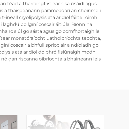
 an téad a tharraingt isteach sa úsáidí agus
sis a thaispeánann paraméadarí an chóirime i
ineall cryolipolysis atá ar díol fáilte roimh
 laghdú boilgíní coscair áitiúla. Bíonn na
hairc siúl go sásta agus go comfhortaigh le
áirítear monatóraíocht uathoibríochta teochta,
í coscair a bhfuil sprioc air a ndíoladh go
polysis atá ar díol do phróifisiúnaigh modh
nó gan riscanna oibríochta a bhaineann leis