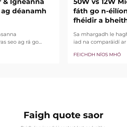
r & Igneanna
50W vs 12W Mi
re ag déanamh
fáth go n-éilí
fhéidir a bheit
asanna
Sa mhargadh le hagha
ras seo ag rá go
iad na comparáidí a
ní insilte acu. Áfach,
bparaiméadar sin, c
FEICHDH NÍOS MHÓ
na gnéithe seo ann nó
bhfocal mar phointe 
 go cruinn le linn na
thaobh cliniciúil de,
go leor, níl an cumhac
Faigh quote saor