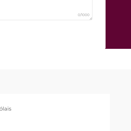
0/1000
ólais