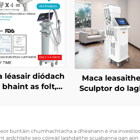
 léasair diódach
Maca leasaithe
 bhaint as folt,
Sculptor do la
aithe ag an FDA,
na mboilgí, 
an MDR, agus ag
chellulítis, le lé
 MDSAP, 600W,
diódach 1060 n
200W, 1800W,
chruthú an chor
go leor buntáin chumhachtacha a dhéanann é ina investíoch
000W, 4 i 1, le
ocht ardchlaíte seo cóireáil laghdaithe scuabanna gan ao
agus do chur i 