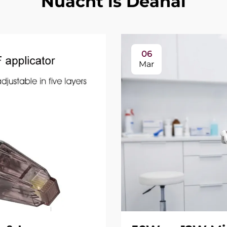
Nuacht is Déanaí
06
Mar