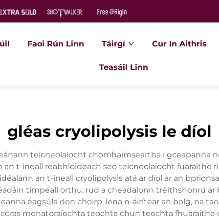
úil
Faoi Rún Linn
Táirgí
Cur In Aithris
Teasáil Linn
gléas cryolipolysis le díol
 thaispeánann teicneolaíocht chomhaimseartha i gceapann
an t-ineall réabhlóideach seo teicneolaíocht fuaraithe ri
alann an t-ineall cryolipolysis atá ar díol ar an bprionsab
téadáin timpeall orthu, rud a cheadaíonn tréithshonrú ar
 áiteanna éagsúla den choirp, lena n-áirítear an bolg, na 
díol córas monatóraíochta teochta chun teochta fhuaraith