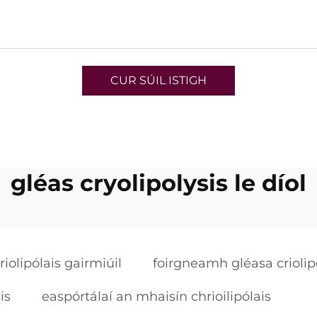
CUR SÚIL ISTIGH
gléas cryolipolysis le díol
riolipólais gairmiúil
foirgneamh gléasa criolip
is
easpórtálaí an mhaisín chrioilipólais