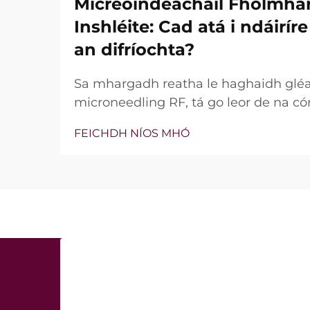
Micreoindeacháil Fholmha
Inshléite: Cad atá i ndáirí
an difríochta?
Sa mhargadh reatha le haghaidh glé
microneedling RF, tá go leor de na có
bhfuil teicneolaíocht vacuim agus goin
FEICHDH NÍOS MHÓ
níl an cheist fíor i ndáiríre an bhfuil 
nach bhfuil, ach conas a oibríonn siad
tréatmais chliniciúla...