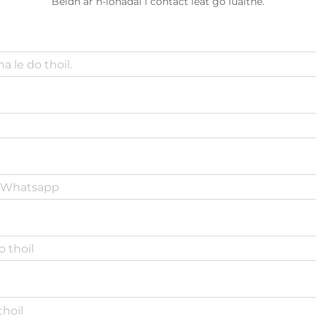
Beidh ár n-ionadaí i contact leat go luaithe.