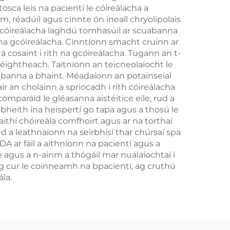
sca leis na pacientí le cóireálacha a
n
, réadúil agus cinnte ón ineall chryolipolais
a gcóireálacha laghdú tomhasúil ar scuabanna
s na gcóireálacha. Cinntíonn smacht cruinn ar
 cosaint i rith na gcóireálacha. Tugann an t-
 léightheach. Taitníonn an teicneolaíocht le
abanna a bhaint. Méadaíonn an potainseial
air an cholainn a spriocadh i rith cóireálacha
comparáid le gléasanna aistéitice eile, rud a
bheith ina heispertí go tapa agus a thosú le
taithí chóireála comfhoirt agus ar na torthaí
d a leathnaíonn na seirbhísí thar chúrsaí spa
A ar fáil a aithníonn na pacientí agus a
he agus a n-ainm a thógáil mar nuálaíochtaí i
 ag cur le coinneamh na bpacientí, ag cruthú
la.