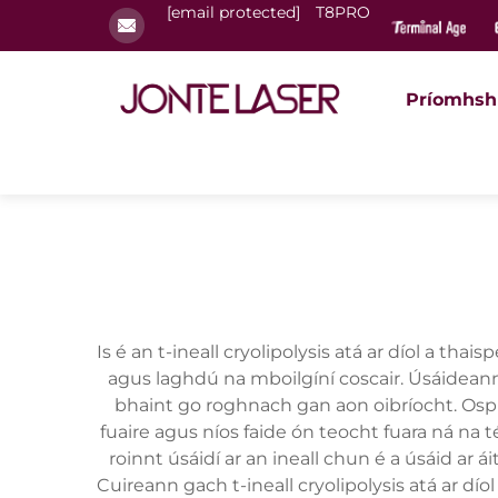
[email protected]
T8PRO
Príomhsh
Is é an t-ineall cryolipolysis atá ar díol a
agus laghdú na mboilgíní coscair. Úsáideann 
bhaint go roghnach gan aon oibríocht. Ospidé
fuaire agus níos faide ón teocht fuara ná na 
roinnt úsáidí ar an ineall chun é a úsáid ar
Cuireann gach t-ineall cryolipolysis atá ar 