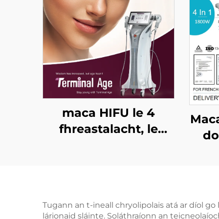
maca HIFU le 4
Maca
fhreastalacht, le
do
córas cóireála cruinn,
cead
le ardú aghaidhe, le
ag 
críochnú craiceann,
an
le cruthú an
1
Tugann an t-ineall chryolipolais atá ar díol 
chorpais, agus le
3
lárionaid sláinte. Soláthraíonn an teicneolaí