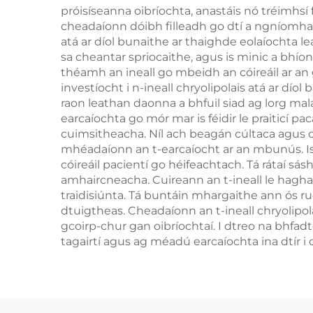
haghaidh aois
próisíseanna oibríochta, anastáis nó tréimhsí 
spá
cheadaíonn dóibh filleadh go dtí a ngníomhaío
théarmaí
755 
atá ar díol bunaithe ar thaighde eolaíochta l
sa cheantar spriocaithe, agus is minic a bhío
théamh an ineall go mbeidh an cóireáil ar an 
investíocht i n-ineall chryolipolais atá ar dí
raon leathan daonna a bhfuil siad ag lorg ma
earcaíochta go mór mar is féidir le praiticí pa
cuimsitheacha. Níl ach beagán cúltaca agus cost
mhéadaíonn an t-earcaíocht ar an mbunús. Is s
cóireáil pacientí go héifeachtach. Tá rátaí sás
amhaircneacha. Cuireann an t-ineall le haghai
traidisiúnta. Tá buntáin mhargaithe ann ós rud
dtuigtheas. Cheadaíonn an t-ineall chryolipola
gcoirp-chur gan oibríochtaí. I dtreo na bhfadt
tagairtí agus ag méadú earcaíochta ina dtír i