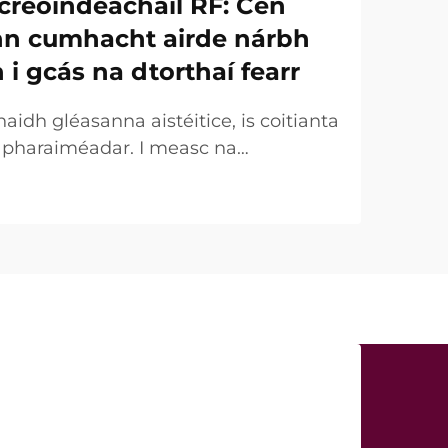
creoindeacháil RF: Cén
onn cumhacht airde nárbh
h i gcás na dtorthaí fearr
idh gléasanna aistéitice, is coitianta
r pharaiméadar. I measc na
uirtear an chumhacht (W) ar an
táirgeachta tábhachtach. Áfach, ó
 tá an fírinne an-éagsúla. I gcásanna
ht a dtugtar uirthi...