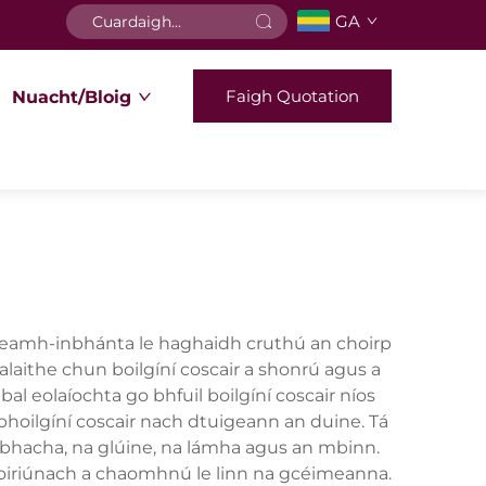
GA
Faigh Quotation
Nuacht/Bloig
a neamh-inbhánta le haghaidh cruthú an choirp
alaithe chun boilgíní coscair a shonrú agus a
al eolaíochta go bhfuil boilgíní coscair níos
 bhoilgíní coscair nach dtuigeann an duine. Tá
taobhacha, na glúine, na lámha agus an mbinn.
e oiriúnach a chaomhnú le linn na gcéimeanna.