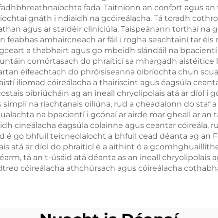
fadhbhreathnaíochta fada. Taitníonn an confort agus an to
sanna in ionadú,
an bholgái
chtaí gnáth i ndiaidh na gcóireálacha. Tá toradh cothrom
nm, 808 nm, 940
eathan agus ar staidéir cliniciúla. Taispeánann torthaí n
nn feabhas amhaircneach ar fáil i rogha seachtainí tar éi
nm, 1064 nm
gceart a thabhairt agus go mbeidh slándáil na bpacientí á
ol buntáin comórtasach do phraiticí sa mhargadh aistéitice
lartan éifeachtach do phróisíseanna oibríochta chun scu
cáistí iliomad cóireálacha a thairiscint agus éagsúla ceant
ais oibriúcháin ag an ineall chryolipolais atá ar díol i g
implí na riachtanais oiliúna, rud a cheadaíonn do staf a 
hualachta na bpacientí i gcónaí ar airde mar gheall ar an 
dh cineálacha éagsúla colainne agus ceantar cóireála, ru
 é go bhfuil teicneolaíocht a bhfuil cead déanta ag an FD
is atá ar díol do phraiticí é a aithint ó a gcomhghuaillit
éarm, tá an t-úsáid atá déanta as an ineall chryolipolais
 dtreo cóireálacha athchúrsach agus cóireálacha cothabhá