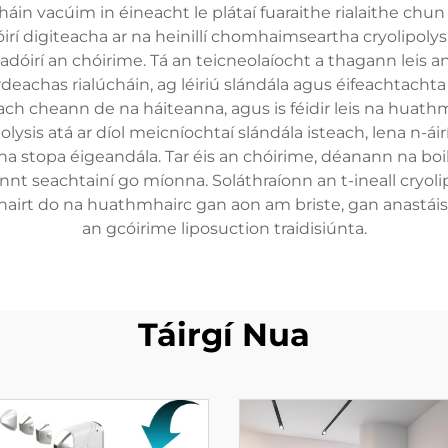
áin vacúim in éineacht le plátaí fuaraithe rialaithe chun
irí digiteacha ar na heinillí chomhaimseartha cryolipoly
óirí an chóirime. Tá an teicneolaíocht a thagann leis an t-
eachas rialúcháin, ag léiriú slándála agus éifeachtachta i
ch cheann de na háiteanna, agus is féidir leis na huathm
polysis atá ar díol meicníochtaí slándála isteach, lena n-
stopa éigeandála. Tar éis an chóirime, déanann na boilgín
oinnt seachtainí go míonna. Soláthraíonn an t-ineall cryoli
hairt do na huathmhairc gan aon am briste, gan anastáis 
an gcóirime liposuction traidisiúnta.
Táirgí Nua