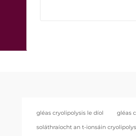
gléas cryolipolysis le díol
gléas c
soláthraíocht an t-ionsáin cryolipolys