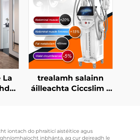
 La
trealamh salainn
ghdú
áilleachta Ciccslim 3
do
Tesla le 4 láimhseáil,
asair
le stíomháil ualachraí
m, do
leictreamaignéadach
pais
(EMS)
t iontach do phraiticí aistéitice agus
n ghníomhaíocht inbhánta, ag cur deireadh le
mbárr