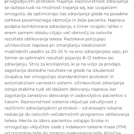
prilagodljivimi protokoli hlajenja. Raznovrstnost zdravljenja
se razteza tudi na možnosti trajanja sej, kar izvajalcem
omogoča, da optimizirajo čas zdravljenja glede na posebne
zahteve posameznega območja in želje pacienta. Naprava
podpira kombinirana zdravljenja, s čimer izvajalci lahko v
enem samem obisku ciljajo več območij za celovite
rezultate oblikovanja telesa. Raziskave potrjujejo
učinkovitost naprave pri zmanjšanju lokaliziranih
maščobnih usedlin za 20–25 % na eno zdravljenjsko sejo, pri
čemer se optimalni rezultati pojavijo 8–12 tednov po
zdravljenju. Stroj za kriolipolizo, ki je na voljo za prodajo,
zagotavlja dosledne rezultate ne glede na izkušenost
izvajalca, kar omogočajo standardizirani protokoli in
avtomatizirani varnostni sistemi. Učinkovitost zdravljenja
ostaja stabilna tudi ob daljšem delovanju naprave, kar
zagotavlja zanesljivo delovanje in zadovoljstvo pacientov s
časom. Raznovrstnost sistema vključuje združljivost z
različnimi zdravljenjskimi protokoli – od enosejni lokalne
redukcije do celovitih večobmočnih programov oblikovanja
telesa. Merila za izbiro pacientov ostajajo široka in
omogočajo vključitev oseb z indeksom telesne mase (ITM)
od normalne teže do zmerno prekomerne teže. Klinična