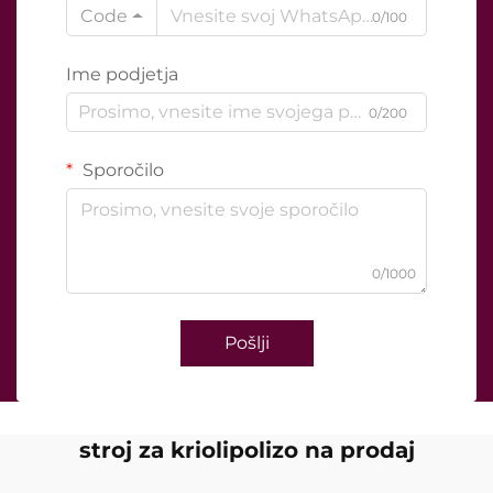
Code
0/100
Ime podjetja
0/200
Sporočilo
0/1000
Pošlji
stroj za kriolipolizo na prodaj