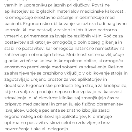
varnih in uporabniku prijaznih priključkov. Površine
aplikatorjev so iz gladkih materialov medicinske kakovosti,
ki omogočajo enostavno čiščenje in dezinfekcijo med
pacienti. Ergonomsko oblikovanje se razteza tudi na glavno
konzolo, ki ima nastavljiv zaslon in intuitivno nadzorno
vmesnik, primernega za izvajalce različnih višin. Ročice za
postavitev aplikatorjev omogočajo poln obseg gibanja in
stabilno postavitev, kar omogoča natančno namestitev na
zahtevnejših območjih telesa. Mobilnost sistema vključuje
gladko vrteče se kolesa in kompaktno obliko, ki omogoča
enostavno premikanje med sobami za zdravljenje. Rešitve
za shranjevanje se brezhibno vključijo v oblikovanje stroja in
zagotavljajo urejeno prostor za več aplikatorjev in
dodatkov. Ergonomske prednosti tega stroja za kriolipolizo,
ki je na voljo za prodajo, neposredno vplivajo na kakovost
zdravljenja in učinkovitost klinike, saj zmanjšujejo čas za
pripravo med pacienti in zmanjšujejo fizično obremenitev
izvajalcev. Udobje pacienta se znatno izboljša zaradi
ergonomskega oblikovanja aplikatorjev, ki ohranjajo
optimalno postavitev skozi celotno zdravljenje brez
povzročanja tlaka ali nelagodja.