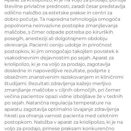
telesa in izgubo teže
številne privlačne prednosti, zaradi česar predstavlja
odlično naložbo za estetske prakse in centri za
dobro počutje. Ta napredna tehnologija omogoča
popolnoma neinvazivne postopke zmanjševanja
maščobe, s čimer odpade potreba po kirurških
posegih, anesteziji ali dolgotrajnem obdobju
okrevanja. Pacienti cenijo udobje in priročnost
postopkov, ki jim omogočajo takojšen povratek k
vsakodnevnim dejavnostim po sejah. Aparat za
kriolipolizo, ki je na voljo za prodajo, zagotavlja
dosledne in napovedljive rezultate, podprte z
obsežnim znanstvenim raziskovanjem in kliničnimi
študijami. Rezultati zdravljenja kažejo merljivo
zmanjšanje maščobe v ciljnih območjih, pri čemer
večina pacientov opazi vidne izboljšave že v tednih
po sejah. Natančna regulacija temperature na
aparatu zagotavlja optimalno izvajanje zdravljenja
hkrati pa ohranja varnost pacienta med celotnim
postopkom. Naložba v aparat za kriolipolizo, ki je na
voljo za prodajo, prinese praksam konkurenčno