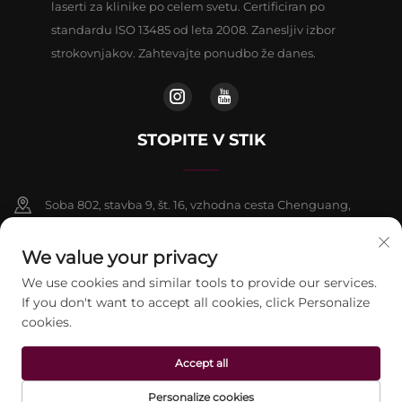
laserti za klinike po celem svetu. Certificiran po
standardu ISO 13485 od leta 2008. Zanesljiv izbor
strokovnjakov. Zahtevajte ponudbo že danes.
STOPITE V STIK
Soba 802, stavba 9, št. 16, vzhodna cesta Chenguang,
okrožje Fangshan, Peking
We value your privacy
+86-13911459627
We use cookies and similar tools to provide our services.
If you don't want to accept all cookies, click Personalize
[email protected]
cookies.
Accept all
Avtorske pravice © 2026 beijing Jontelaser Technology CO.,LTD. Vse
pravice pridržane.
Pravilnik o zasebnosti
Personalize cookies