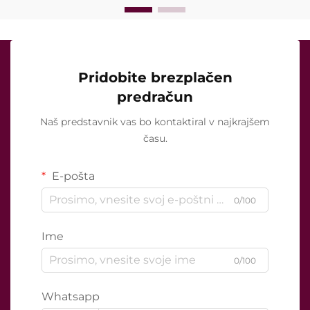
Pridobite brezplačen
predračun
Naš predstavnik vas bo kontaktiral v najkrajšem
času.
E-pošta
0/100
Ime
0/100
Whatsapp