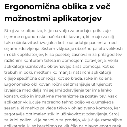
Ergonomična oblika z več
možnostmi aplikatorjev
Stroj za kriolipolizo, ki je na voljo za prodajo, prikazuje
izjemne ergonomske načela oblikovanja, ki imajo za cilj
tako učinkovitost izvajalca kot tudi udobje pacienta med
sejami zdravljenja. Sistem vključuje obsežno paleto velikosti
in oblik aplikatorjev, ki so posebej zasnovani za prilagoditev
različnim konturam telesa in območjem zdravljenja. Veliki
aplikatorji učinkovito obravnavajo širša območja, kot so
trebuh in boki, medtem ko manjši natančni aplikatorji
ciljajo specifična območja, kot so brada, roke in kolena.
Ergonomsko oblikovan ročni del zmanjšuje utrujenost
izvajalca med daljšimi sejami zdravljenja ter ima lahko
konstrukcijo in intuitivne mehanizme za postavitev. Vsak
aplikator vključuje napredno tehnologijo vakuumskega
sesanja, ki mehko privleče tkivo v ohladitveno komoro, kar
zagotavlja optimalen stik in učinkovitost zdravljenja. Stroj
za kriolipolizo, ki je na voljo za prodajo, vključuje zamenljive
aplikatorje, ki se brezhibno priključijo na glavno enoto prek