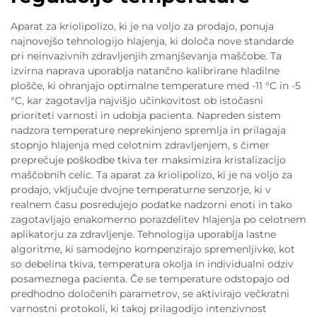
Aparat za kriolipolizo, ki je na voljo za prodajo, ponuja
najnovejšo tehnologijo hlajenja, ki določa nove standarde
pri neinvazivnih zdravljenjih zmanjševanja maščobe. Ta
izvirna naprava uporablja natančno kalibrirane hladilne
plošče, ki ohranjajo optimalne temperature med -11 °C in -5
°C, kar zagotavlja najvišjo učinkovitost ob istočasni
prioriteti varnosti in udobja pacienta. Napreden sistem
nadzora temperature neprekinjeno spremlja in prilagaja
stopnjo hlajenja med celotnim zdravljenjem, s čimer
preprečuje poškodbe tkiva ter maksimizira kristalizacijo
maščobnih celic. Ta aparat za kriolipolizo, ki je na voljo za
prodajo, vključuje dvojne temperaturne senzorje, ki v
realnem času posredujejo podatke nadzorni enoti in tako
zagotavljajo enakomerno porazdelitev hlajenja po celotnem
aplikatorju za zdravljenje. Tehnologija uporablja lastne
algoritme, ki samodejno kompenzirajo spremenljivke, kot
so debelina tkiva, temperatura okolja in individualni odziv
posameznega pacienta. Če se temperature odstopajo od
predhodno določenih parametrov, se aktivirajo večkratni
varnostni protokoli, ki takoj prilagodijo intenzivnost