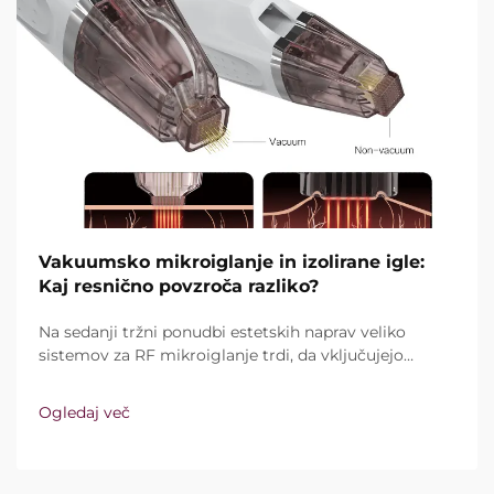
Vakuumsko mikroiglanje in izolirane igle:
Kaj resnično povzroča razliko?
Na sedanji tržni ponudbi estetskih naprav veliko
sistemov za RF mikroiglanje trdi, da vključujejo
vakuumsko tehnologijo in izolirane igle. Ključno
vprašanje pa ni le, ali te funkcije sploh obstajajo,
Ogledaj več
temveč kako natančno delujejo med kliničnim
zdravljenjem ...