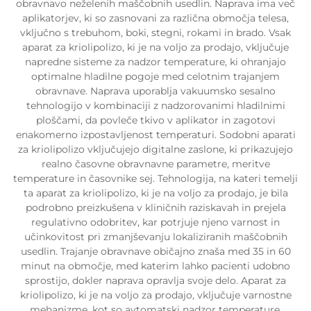
obravnavo neželenih maščobnih usedlin. Naprava ima več
aplikatorjev, ki so zasnovani za različna območja telesa,
vključno s trebuhom, boki, stegni, rokami in brado. Vsak
aparat za kriolipolizo, ki je na voljo za prodajo, vključuje
napredne sisteme za nadzor temperature, ki ohranjajo
optimalne hladilne pogoje med celotnim trajanjem
obravnave. Naprava uporablja vakuumsko sesalno
tehnologijo v kombinaciji z nadzorovanimi hladilnimi
ploščami, da povleče tkivo v aplikator in zagotovi
enakomerno izpostavljenost temperaturi. Sodobni aparati
za kriolipolizo vključujejo digitalne zaslone, ki prikazujejo
realno časovne obravnavne parametre, meritve
temperature in časovnike sej. Tehnologija, na kateri temelji
ta aparat za kriolipolizo, ki je na voljo za prodajo, je bila
podrobno preizkušena v kliničnih raziskavah in prejela
regulativno odobritev, kar potrjuje njeno varnost in
učinkovitost pri zmanjševanju lokaliziranih maščobnih
usedlin. Trajanje obravnave običajno znaša med 35 in 60
minut na območje, med katerim lahko pacienti udobno
sprostijo, dokler naprava opravlja svoje delo. Aparat za
kriolipolizo, ki je na voljo za prodajo, vključuje varnostne
mehanizme, kot so avtomatski nadzor temperature,