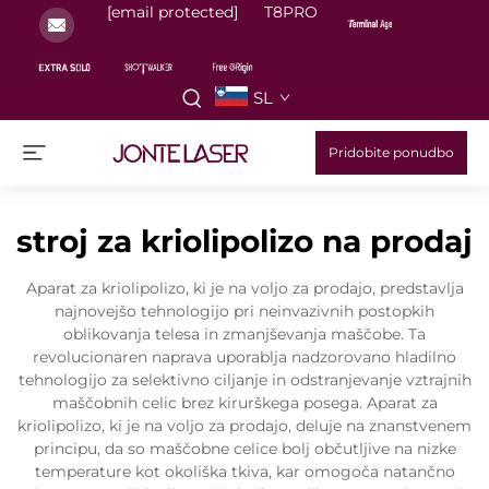
[email protected]
T8PRO
SL
Pridobite ponudbo
stroj za kriolipolizo na prodaj
Aparat za kriolipolizo, ki je na voljo za prodajo, predstavlja
najnovejšo tehnologijo pri neinvazivnih postopkih
oblikovanja telesa in zmanjševanja maščobe. Ta
revolucionaren naprava uporablja nadzorovano hladilno
tehnologijo za selektivno ciljanje in odstranjevanje vztrajnih
maščobnih celic brez kirurškega posega. Aparat za
kriolipolizo, ki je na voljo za prodajo, deluje na znanstvenem
principu, da so maščobne celice bolj občutljive na nizke
temperature kot okoliška tkiva, kar omogoča natančno