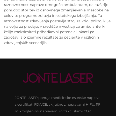
raznovrstnost naprave omogoča ambulantam, da razširijo
ponudbo storitev iz osnovnega zmanjševanja maščobe na
celovite programe zdravja in estetskega izboljšanja. Ta
raznovrstnost zdravljenja postavlja stroj za kriolipolizo, ki je
na voljo za prodajo, v središče investicij za ambulante, ki
želijo maksimirati prihodkovni potencial, hkrati pa
zagotavljajo izjemne rezultate za paciente v različnih
zdravljenjskih scenarijih.
JONTELASER ponuja medicinske estetske naprave
z certifikati FDA/CE, vključno z napravami HIFU, RF
mikroiglenimi napravami in frakcijskimi CO2