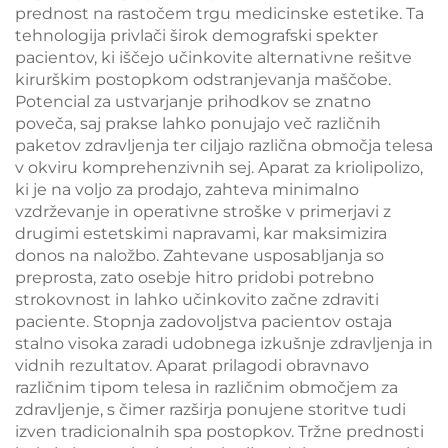
prednost na rastočem trgu medicinske estetike. Ta
tehnologija privlači širok demografski spekter
pacientov, ki iščejo učinkovite alternativne rešitve
kirurškim postopkom odstranjevanja maščobe.
Potencial za ustvarjanje prihodkov se znatno
poveča, saj prakse lahko ponujajo več različnih
paketov zdravljenja ter ciljajo različna območja telesa
v okviru komprehenzivnih sej. Aparat za kriolipolizo,
ki je na voljo za prodajo, zahteva minimalno
vzdrževanje in operativne stroške v primerjavi z
drugimi estetskimi napravami, kar maksimizira
donos na naložbo. Zahtevane usposabljanja so
preprosta, zato osebje hitro pridobi potrebno
strokovnost in lahko učinkovito začne zdraviti
paciente. Stopnja zadovoljstva pacientov ostaja
stalno visoka zaradi udobnega izkušnje zdravljenja in
vidnih rezultatov. Aparat prilagodi obravnavo
različnim tipom telesa in različnim območjem za
zdravljenje, s čimer razširja ponujene storitve tudi
izven tradicionalnih spa postopkov. Tržne prednosti