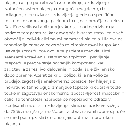
hlajenja ali po potrebi začasno prekinjejo zdravljenje.
Natančen sistem hlajenja omogoča izvajalcem, da
prilagodijo intenzivnost zdravljenja glede na specifične
potrebe posameznega pacienta in ciljna območja na telesu.
Različne velikosti aplikatorjev koristijo od neodvisnega
nadzora temperature, kar omogoča hkratno zdravljenje več
območij z individualiziranimi parametri hlajenja. Hlajevalna
tehnologija naprave povzroča minimalne ravni hrupa, kar
ustvarja sproščujoče okolje za paciente med daljšimi
seansami zdravljenja. Napredno toplotno upravljanje
preprečuje pregrevanje notranjih komponent, kar
zagotavlja zanesljivo delovanje in podaljšuje življenjsko
dobo opreme. Aparat za kriolipolizo, ki je na voljo za
prodajo, zagotavlja enakomerno porazdelitev hlajenja z
inovativno tehnologijo izmenjave toplote, ki odpravi tople
točke in zagotavlja enakomerno izpostavljenost maščobnih
celic. Ta tehnološki napredek se neposredno odraža v
izboljšanih rezultatih zdravljenja: klinične raziskave kažejo
do 25 % zmanjšanja maščobe na obravnavanih območjih, če
se med postopki skrbno ohranjajo optimalni protokoli
hlajenja.