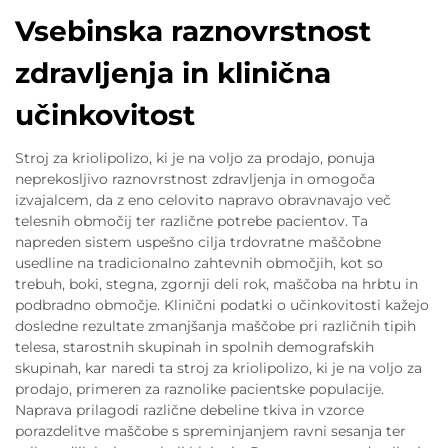
Vsebinska raznovrstnost
zdravljenja in klinična
učinkovitost
Stroj za kriolipolizo, ki je na voljo za prodajo, ponuja
neprekosljivo raznovrstnost zdravljenja in omogoča
izvajalcem, da z eno celovito napravo obravnavajo več
telesnih območij ter različne potrebe pacientov. Ta
napreden sistem uspešno cilja trdovratne maščobne
usedline na tradicionalno zahtevnih območjih, kot so
trebuh, boki, stegna, zgornji deli rok, maščoba na hrbtu in
podbradno območje. Klinični podatki o učinkovitosti kažejo
dosledne rezultate zmanjšanja maščobe pri različnih tipih
telesa, starostnih skupinah in spolnih demografskih
skupinah, kar naredi ta stroj za kriolipolizo, ki je na voljo za
prodajo, primeren za raznolike pacientske populacije.
Naprava prilagodi različne debeline tkiva in vzorce
porazdelitve maščobe s spreminjanjem ravni sesanja ter