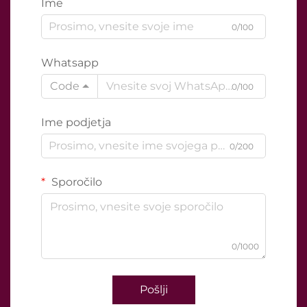
Ime
0/100
Whatsapp
Code
0/100
Ime podjetja
0/200
Sporočilo
0/1000
Pošlji