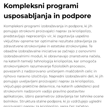
Kompleksni programi
usposabljanja in podpore
Kompleksni programi izobraževanja in podpore, ki jih
ponujajo strokovni proizvajalci naprav za kriolipolizo,
predstavljajo neprecenljiv vir, ki zagotavlja uspešno
vključitev opreme ter optimalne rezultate zdravljenja za
zdravstvene strokovnjake in estetske strokovnjake. Te
obsežne izobraževalne iniciative se začnejo z osnovnimi
izobraževalnimi moduli, ki obravnavajo znanstvena načela,
na katerih temelji tehnologija kriolipolize, kar omogoča
strokovnjakom razumevanje fizioloških procesov,
povezanih z nadzorovano uničenjem maščobnih celic in
njihovo naravno izločitvijo. Napredni izobraževalni deli, ki jih
ponujajo uveljavljeni proizvajalci naprav za kriolipolizo,
vključujejo praktične delavnice, na katerih udeleženci pod
strokovnim nadzorom vadijo pravilno postavitev
aplikatorjev, izbiro parametrov zdravljenja ter tehnike ocene
bolnikov. Struktura stalne podpore, ki jo vzdržujejo ugledni
proizvajalci naprav za kriolipolizo, sega čez začetno