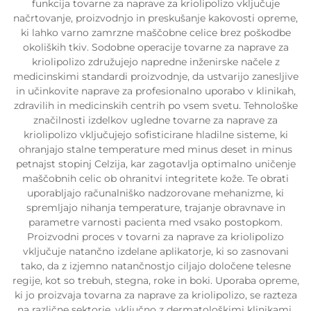
funkcija tovarne za naprave za kriolipolizo vključuje
načrtovanje, proizvodnjo in preskušanje kakovosti opreme,
ki lahko varno zamrzne maščobne celice brez poškodbe
okoliških tkiv. Sodobne operacije tovarne za naprave za
kriolipolizo združujejo napredne inženirske načele z
medicinskimi standardi proizvodnje, da ustvarijo zanesljive
in učinkovite naprave za profesionalno uporabo v klinikah,
zdravilih in medicinskih centrih po vsem svetu. Tehnološke
značilnosti izdelkov ugledne tovarne za naprave za
kriolipolizo vključujejo sofisticirane hladilne sisteme, ki
ohranjajo stalne temperature med minus deset in minus
petnajst stopinj Celzija, kar zagotavlja optimalno uničenje
maščobnih celic ob ohranitvi integritete kože. Te obrati
uporabljajo računalniško nadzorovane mehanizme, ki
spremljajo nihanja temperature, trajanje obravnave in
parametre varnosti pacienta med vsako postopkom.
Proizvodni proces v tovarni za naprave za kriolipolizo
vključuje natančno izdelane aplikatorje, ki so zasnovani
tako, da z izjemno natančnostjo ciljajo določene telesne
regije, kot so trebuh, stegna, roke in boki. Uporaba opreme,
ki jo proizvaja tovarna za naprave za kriolipolizo, se razteza
na različne sektorje, vključno z dermatološkimi klinikami,