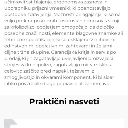
učinkovitost hlajenja, ergonomska zasnova in
uporabniku prijazni vmesniki, ki poenostavljajo
postopke zdravljenja. Možnosti prilagajanja, ki so na
voljo prek neposrednih tovarnskih odnosov s stroji
za kriolipolizo, podjetjem omogočajo, da določijo
posebne značilnosti, elemente blagovne znamke ali
tehnične specifikacije, ki so usklajene z njihovimi
edinstvenimi operativnimi zahtevami in željami
ciljne tržne skupine. Garancijska kritja in servis po
prodaji, ki jih zagotavljajo uveljavljeni proizvajalci
strojev za kriolipolizo, zagotavljajo mir v mislih s
celovito zaščito pred napaki, težavami z
zmogljivostjo in okvarami komponent, ki bi sicer
lahko povzročile drago popravilo ali zamenjavo.
Praktični nasveti