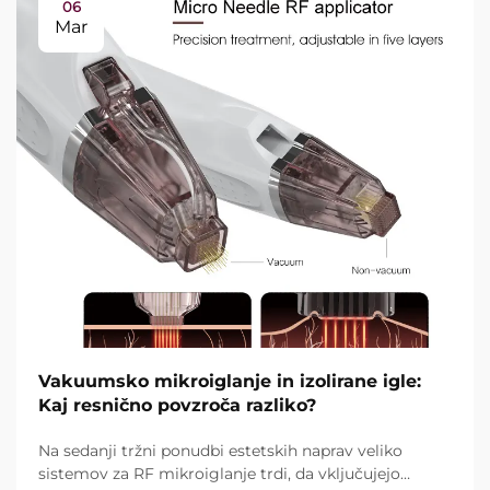
06
Mar
Vakuumsko mikroiglanje in izolirane igle:
Kaj resnično povzroča razliko?
Na sedanji tržni ponudbi estetskih naprav veliko
sistemov za RF mikroiglanje trdi, da vključujejo