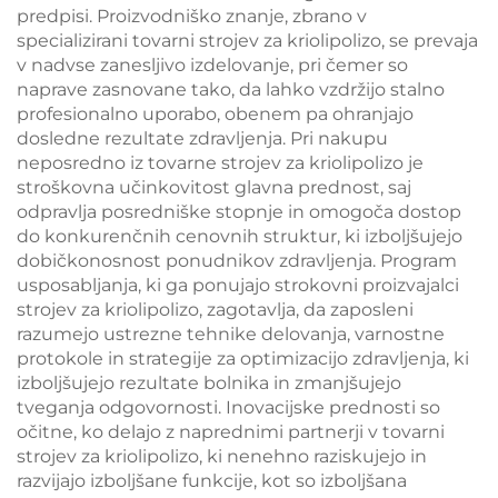
predpisi. Proizvodniško znanje, zbrano v
specializirani tovarni strojev za kriolipolizo, se prevaja
v nadvse zanesljivo izdelovanje, pri čemer so
naprave zasnovane tako, da lahko vzdržijo stalno
profesionalno uporabo, obenem pa ohranjajo
dosledne rezultate zdravljenja. Pri nakupu
neposredno iz tovarne strojev za kriolipolizo je
stroškovna učinkovitost glavna prednost, saj
odpravlja posredniške stopnje in omogoča dostop
do konkurenčnih cenovnih struktur, ki izboljšujejo
dobičkonosnost ponudnikov zdravljenja. Program
usposabljanja, ki ga ponujajo strokovni proizvajalci
strojev za kriolipolizo, zagotavlja, da zaposleni
razumejo ustrezne tehnike delovanja, varnostne
protokole in strategije za optimizacijo zdravljenja, ki
izboljšujejo rezultate bolnika in zmanjšujejo
tveganja odgovornosti. Inovacijske prednosti so
očitne, ko delajo z naprednimi partnerji v tovarni
strojev za kriolipolizo, ki nenehno raziskujejo in
razvijajo izboljšane funkcije, kot so izboljšana