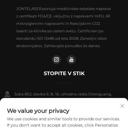
JONTELASER ponuja medicinske estetske naprave
z certifikati FDA/CE, vključno z napravami HIFU, RF
mikroiglenimi napravami in frakcijskimi CO2
laserti za klinike po celem svetu. Certificiran po
standardu ISO 13485 od leta 2008. Zanesljiv izbor
strokovnjakov. Zahtevajte ponudbo že danes.
STOPITE V STIK
Soba 802, stavba 9, št. 16, vzhodna cesta Chenguang,
okrožje Fangshan, Peking
We value your privacy
+86-13911459627
We use cookies and similar tools to provide our services.
If you don't want to accept all cookies, click Personalize
[email protected]