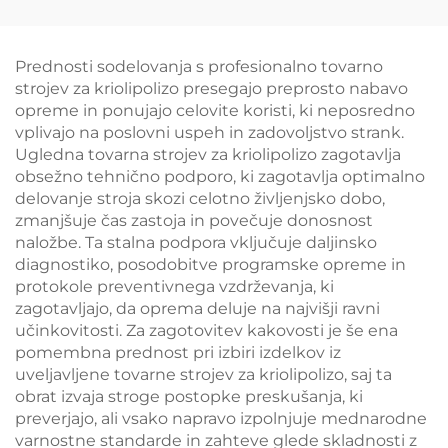
MMDSAP
Prednosti sodelovanja s profesionalno tovarno
strojev za kriolipolizo presegajo preprosto nabavo
opreme in ponujajo celovite koristi, ki neposredno
vplivajo na poslovni uspeh in zadovoljstvo strank.
Ugledna tovarna strojev za kriolipolizo zagotavlja
obsežno tehnično podporo, ki zagotavlja optimalno
delovanje stroja skozi celotno življenjsko dobo,
zmanjšuje čas zastoja in povečuje donosnost
naložbe. Ta stalna podpora vključuje daljinsko
diagnostiko, posodobitve programske opreme in
protokole preventivnega vzdrževanja, ki
zagotavljajo, da oprema deluje na najvišji ravni
učinkovitosti. Za zagotovitev kakovosti je še ena
pomembna prednost pri izbiri izdelkov iz
uveljavljene tovarne strojev za kriolipolizo, saj ta
obrat izvaja stroge postopke preskušanja, ki
preverjajo, ali vsako napravo izpolnjuje mednarodne
varnostne standarde in zahteve glede skladnosti z