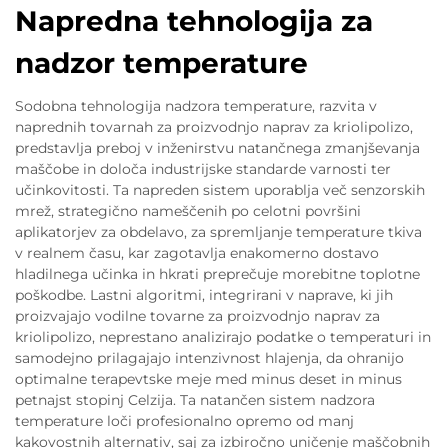
Napredna tehnologija za
nadzor temperature
Sodobna tehnologija nadzora temperature, razvita v
naprednih tovarnah za proizvodnjo naprav za kriolipolizo,
predstavlja preboj v inženirstvu natančnega zmanjševanja
maščobe in določa industrijske standarde varnosti ter
učinkovitosti. Ta napreden sistem uporablja več senzorskih
mrež, strategično nameščenih po celotni površini
aplikatorjev za obdelavo, za spremljanje temperature tkiva
v realnem času, kar zagotavlja enakomerno dostavo
hladilnega učinka in hkrati preprečuje morebitne toplotne
poškodbe. Lastni algoritmi, integrirani v naprave, ki jih
proizvajajo vodilne tovarne za proizvodnjo naprav za
kriolipolizo, neprestano analizirajo podatke o temperaturi in
samodejno prilagajajo intenzivnost hlajenja, da ohranijo
optimalne terapevtske meje med minus deset in minus
petnajst stopinj Celzija. Ta natančen sistem nadzora
temperature loči profesionalno opremo od manj
kakovostnih alternativ, saj za izbiročno uničenje maščobnih