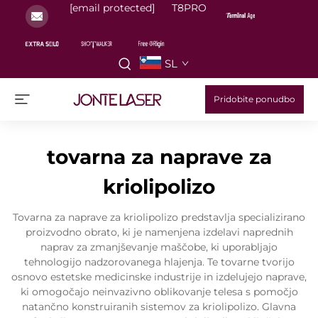
[email protected]
T8PRO
SL
Pridobite ponudbo
tovarna za naprave za
kriolipolizo
Tovarna za naprave za kriolipolizo predstavlja specializirano
proizvodno obrato, ki je namenjena izdelavi naprednih
naprav za zmanjševanje maščobe, ki uporabljajo
tehnologijo nadzorovanega hlajenja. Te tovarne tvorijo
osnovo estetske medicinske industrije in izdelujejo naprave,
ki omogočajo neinvazivno oblikovanje telesa s pomočjo
natančno konstruiranih sistemov za kriolipolizo. Glavna