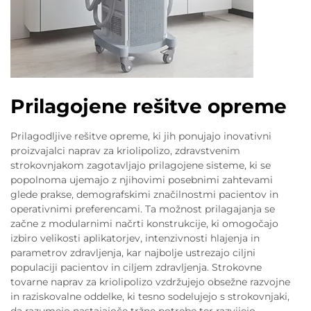
Prilagojene rešitve opreme
Prilagodljive rešitve opreme, ki jih ponujajo inovativni
proizvajalci naprav za kriolipolizo, zdravstvenim
strokovnjakom zagotavljajo prilagojene sisteme, ki se
popolnoma ujemajo z njihovimi posebnimi zahtevami
glede prakse, demografskimi značilnostmi pacientov in
operativnimi preferencami. Ta možnost prilagajanja se
začne z modularnimi načrti konstrukcije, ki omogočajo
izbiro velikosti aplikatorjev, intenzivnosti hlajenja in
parametrov zdravljenja, kar najbolje ustrezajo ciljni
populaciji pacientov in ciljem zdravljenja. Strokovne
tovarne naprav za kriolipolizo vzdržujejo obsežne razvojne
in raziskovalne oddelke, ki tesno sodelujejo s strokovnjaki,
da razumejo nastajajoče tržne potrebe ter razvijejo