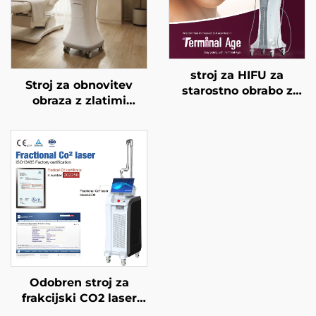
stroj za HIFU za
Stroj za obnovitev
starostno obrabo z
obraza z zlatimi
natančnim
mikroiglami in
zdravljenjem na 4
dvojnimi frekvencami
frekvencah,
RF 1/2 MHz
dvigovanje obraza,
napenjanje kože in
modeliranje telesa
Odobren stroj za
frakcijski CO2 laser
FDA, MEDICAL CE,