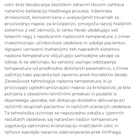
celic brez škodovanja okoliškim zdravim tkivom zahteva
natančno kalibracijo hladilnega procesa. Inženirska
strokovnost, koncentrirana v uveljavljenih tovarnah za
proizvodnjo naprav za kriolipolizo, omogoča razvoj hladilnih
sistemov z več območji, ki lahko hkrati obdelujejo več
telesnih regij z neodvisnim nadzorom temperature, s čimer
maksimizirajo učinkovitost obdelave in udobje pacientov.
Vgrajeni varnostni mehanizmi teh naprednih sistemov
nadzora temperature vključujejo samodejne ukrepe za
izklop, ki se aktivirajo, ko senzorji zaznajo odstopanja
temperature od predhodno določenih parametrov, s čimer
zaščitijo tako pacienta kot opremo pred morebitno škodo.
Zanesljivost tehnologije nadzora temperature, ki jo
proizvajajo ugledni proizvajalci naprav za kriolipolizo, je bila
potrjena z obsežnimi kliničnimi preskusi in podatki iz
dejanskega uporabe, kar dokazuje dosledno delovanje pri
različnih skupinah pacientov in različnih scenarijih obdelave.
Ta tehnološka izvirnost se neposredno odraža v izjemnih
rezultatih obdelave, saj natančen nadzor temperature
zagotavlja optimalno kristalizacijo maščobnih celic in
njihovo kasnejše naravno odstranjevanje prek limfnega