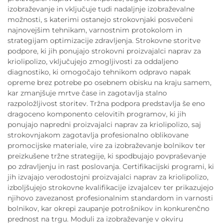
izobraževanje in vključuje tudi nadaljnje izobraževalne
možnosti, s katerimi ostanejo strokovnjaki posvečeni
najnovejšim tehnikam, varnostnim protokolom in
strategijam optimizacije zdravljenja. Strokovne storitve
podpore, ki jih ponujajo strokovni proizvajalci naprav za
kriolipolizo, vključujejo zmogljivosti za oddaljeno
diagnostiko, ki omogočajo tehnikom odpravo napak
opreme brez potrebe po osebnem obisku na kraju samem,
kar zmanjšuje mrtve čase in zagotavlja stalno
razpoložljivost storitev. Tržna podpora predstavlja še eno
dragoceno komponento celovitih programov, ki jih
ponujajo napredni proizvajalci naprav za kriolipolizo, saj
strokovnjakom zagotavlja profesionalno oblikovane
promocijske materiale, vire za izobraževanje bolnikov ter
preizkušene tržne strategije, ki spodbujajo povpraševanje
po zdravljenju in rast poslovanja. Certifikacijski programi, ki
jih izvajajo verodostojni proizvajalci naprav za kriolipolizo,
izboljšujejo strokovne kvalifikacije izvajalcev ter prikazujejo
njihovo zavezanost profesionalnim standardom in varnosti
bolnikov, kar okrepi zaupanje potrošnikov in konkurenčno
prednost na trgu. Moduli za izobraževanje v okviru