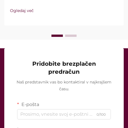
vakuumsko tehnologijo in izolirane igle. Ključno
vprašanje pa ni le, ali te funkcije sploh obstajajo,
Ogledaj več
temveč kako natančno delujejo med kliničnim
zdravljenjem ...
Pridobite brezplačen
predračun
Naš predstavnik vas bo kontaktiral v najkrajšem
času.
E-pošta
0/100