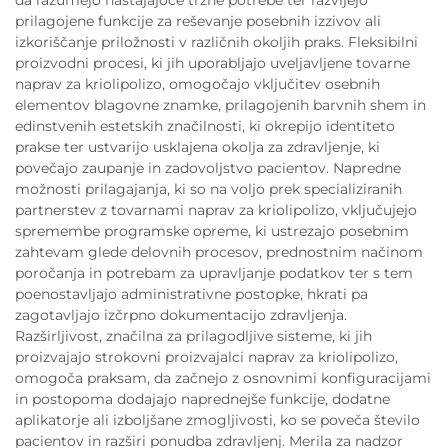
prilagojene funkcije za reševanje posebnih izzivov ali
izkoriščanje priložnosti v različnih okoljih praks. Fleksibilni
proizvodni procesi, ki jih uporabljajo uveljavljene tovarne
naprav za kriolipolizo, omogočajo vključitev osebnih
elementov blagovne znamke, prilagojenih barvnih shem in
edinstvenih estetskih značilnosti, ki okrepijo identiteto
prakse ter ustvarijo usklajena okolja za zdravljenje, ki
povečajo zaupanje in zadovoljstvo pacientov. Napredne
možnosti prilagajanja, ki so na voljo prek specializiranih
partnerstev z tovarnami naprav za kriolipolizo, vključujejo
spremembe programske opreme, ki ustrezajo posebnim
zahtevam glede delovnih procesov, prednostnim načinom
poročanja in potrebam za upravljanje podatkov ter s tem
poenostavljajo administrativne postopke, hkrati pa
zagotavljajo izčrpno dokumentacijo zdravljenja.
Razširljivost, značilna za prilagodljive sisteme, ki jih
proizvajajo strokovni proizvajalci naprav za kriolipolizo,
omogoča praksam, da začnejo z osnovnimi konfiguracijami
in postopoma dodajajo naprednejše funkcije, dodatne
aplikatorje ali izboljšane zmogljivosti, ko se poveča število
pacientov in razširi ponudba zdravljenj. Merila za nadzor