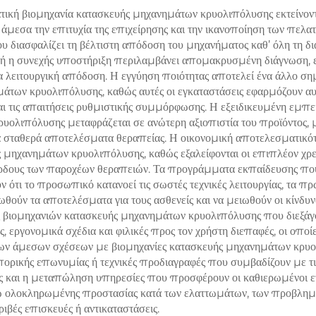
ατική βιομηχανία κατασκευής μηχανημάτων κρυολιπόλυσης εκτείνο
σώματος και
εσα την επιτυχία της επιχείρησης και την ικανοποίηση των πελα
μετώπιση γήρανσης
 διασφαλίζει τη βέλτιστη απόδοση του μηχανήματος καθ’ όλη τη διάρ
υτή η συνεχής υποστήριξη περιλαμβάνει απομακρυσμένη διάγνωση,
α λειτουργική απόδοση. Η εγγύηση ποιότητας αποτελεί ένα άλλο σ
άτων κρυολιπόλυσης, καθώς αυτές οι εγκαταστάσεις εφαρμόζουν αυ
αι τις απαιτήσεις ρυθμιστικής συμμόρφωσης. Η εξειδικευμένη εμπ
υολιπόλυσης μεταφράζεται σε ανώτερη αξιοπιστία του προϊόντος, μ
 σταθερά αποτελέσματα θεραπείας. Η οικονομική αποτελεσματικότη
 μηχανημάτων κρυολιπόλυσης, καθώς εξαλείφονται οι επιπλέον χρ
κέρδους των παροχέων θεραπειών. Τα προγράμματα εκπαίδευσης που
τι το προσωπικό κατανοεί τις σωστές τεχνικές λειτουργίας, τα πρω
θούν τα αποτελέσματα για τους ασθενείς και να μειωθούν οι κίνδυν
ς βιομηχανιών κατασκευής μηχανημάτων κρυολιπόλυσης που διεξάγ
 εργονομικά σχέδια και φιλικές προς τον χρήστη διεπαφές, οι οποίε
ν άμεσων σχέσεων με βιομηχανίες κατασκευής μηχανημάτων κρυολι
ορικής επωνυμίας ή τεχνικές προδιαγραφές που συμβαδίζουν με τις 
ης και η μεταπώληση υπηρεσίες που προσφέρουν οι καθιερωμένοι 
ολοκληρωμένης προστασίας κατά των ελαττωμάτων, των προβλημά
βές επισκευές ή αντικαταστάσεις.