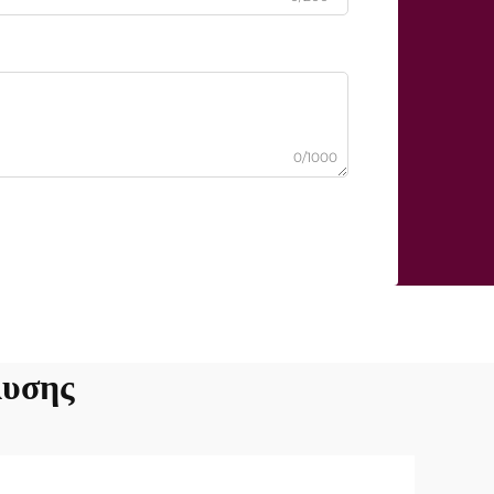
0/1000
λυσης