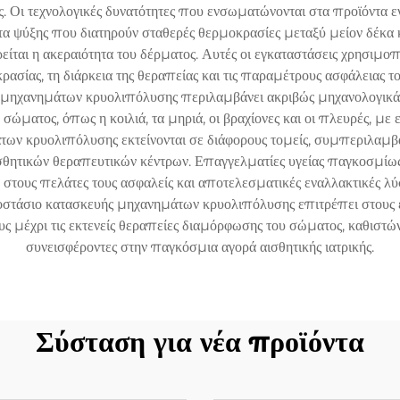
ως. Οι τεχνολογικές δυνατότητες που ενσωματώνονται στα προϊόντα
 ψύξης που διατηρούν σταθερές θερμοκρασίες μεταξύ μείον δέκα κ
είται η ακεραιότητα του δέρματος. Αυτές οι εγκαταστάσεις χρησιμ
ασίας, τη διάρκεια της θεραπείας και τις παραμέτρους ασφάλειας του
ς μηχανημάτων κρυολιπόλυσης περιλαμβάνει ακριβώς μηχανολογικά
ώματος, όπως η κοιλιά, τα μηριά, οι βραχίονες και οι πλευρές, με 
των κρυολιπόλυσης εκτείνονται σε διάφορους τομείς, συμπεριλαμβ
αισθητικών θεραπευτικών κέντρων. Επαγγελματίες υγείας παγκοσμίω
 στους πελάτες τους ασφαλείς και αποτελεσματικές εναλλακτικές λύ
στάσιο κατασκευής μηχανημάτων κρυολιπόλυσης επιτρέπει στους επ
ς μέχρι τις εκτενείς θεραπείες διαμόρφωσης του σώματος, καθιστώντ
συνεισφέροντες στην παγκόσμια αγορά αισθητικής ιατρικής.
Σύσταση για νέα προϊόντα