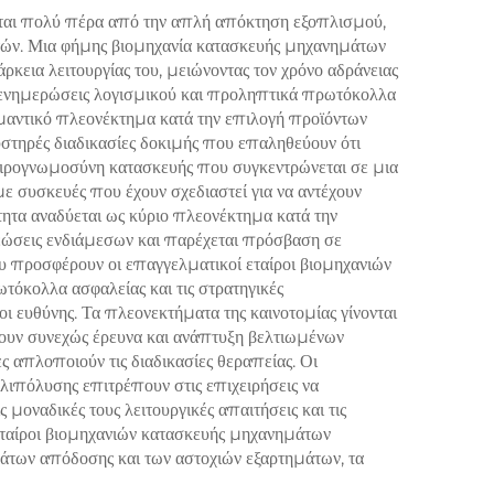
νται πολύ πέρα από την απλή απόκτηση εξοπλισμού,
τών. Μια φήμης βιομηχανία κατασκευής μηχανημάτων
κεια λειτουργίας του, μειώνοντας τον χρόνο αδράνειας
 ενημερώσεις λογισμικού και προληπτικά πρωτόκολλα
ημαντικό πλεονέκτημα κατά την επιλογή προϊόντων
στηρές διαδικασίες δοκιμής που επαληθεύουν ότι
ειρογνωμοσύνη κατασκευής που συγκεντρώνεται σε μια
ε συσκευές που έχουν σχεδιαστεί για να αντέχουν
τα αναδύεται ως κύριο πλεονέκτημα κατά την
εώσεις ενδιάμεσων και παρέχεται πρόσβαση σε
 προσφέρουν οι επαγγελματικοί εταίροι βιομηχανιών
τόκολλα ασφαλείας και τις στρατηγικές
οι ευθύνης. Τα πλεονεκτήματα της καινοτομίας γίνονται
ουν συνεχώς έρευνα και ανάπτυξη βελτιωμένων
ς απλοποιούν τις διαδικασίες θεραπείας. Οι
πόλυσης επιτρέπουν στις επιχειρήσεις να
μοναδικές τους λειτουργικές απαιτήσεις και τις
εταίροι βιομηχανιών κατασκευής μηχανημάτων
των απόδοσης και των αστοχιών εξαρτημάτων, τα