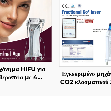
χάνημα HIFU για
Εγκεκριμένο μηχ
θεραπεία με 4
CO2 κλασματικού λ
χνότητες, ακριβής
FDA, ΙΑΤΡΙΚΟ, 
γηραντική θεραπεία,
MMDSAP
φίξιμο δέρματος,
αναδιαμόρφωση