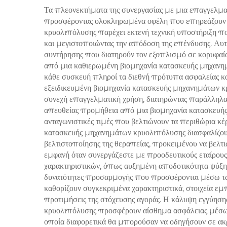
Τα πλεονεκτήματα της συνεργασίας με μια επαγγελμ
προσφέροντας ολοκληρωμένα οφέλη που επηρεάζουν άμ
αντι
κρυολιπόλυσης παρέχει εκτενή τεχνική υποστήριξη που
και μεγιστοποιώντας την απόδοση της επένδυσης. Α
συντήρησης που διατηρούν τον εξοπλισμό σε κορυφαί
από μια καθιερωμένη βιομηχανία κατασκευής μηχανημ
κάθε συσκευή πληροί τα διεθνή πρότυπα ασφαλείας κ
εξειδικευμένη βιομηχανία κατασκευής μηχανημάτων κρ
συνεχή επαγγελματική χρήση, διατηρώντας παράλληλα
απευθείας προμήθεια από μια βιομηχανία κατασκευής
ανταγωνιστικές τιμές που βελτιώνουν τα περιθώρια 
κατασκευής μηχανημάτων κρυολιπόλυσης διασφαλίζουν ό
βελτιστοποίησης της θεραπείας, προκειμένου να βελτιω
εμφανή όταν συνεργάζεστε με προοδευτικούς εταίρου
χαρακτηριστικών, όπως αυξημένη αποδοτικότητα ψύξης,
δυνατότητες προσαρμογής που προσφέρονται μέσω τω
καθορίζουν συγκεκριμένα χαρακτηριστικά, στοιχεία εμπ
προτιμήσεις της στόχευσης αγοράς. Η κάλυψη εγγύησ
κρυολιπόλυσης προσφέρουν αίσθημα ασφάλειας μέσω 
οποία διαφορετικά θα μπορούσαν να οδηγήσουν σε ακρι