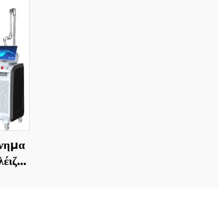
άνημα
έιζερ
CE,