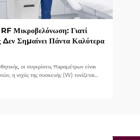
RF Μικροβελόνωση: Γιατί
ς Δεν Σημαίνει Πάντα Καλύτερα
θητικής, οι συγκρίσεις παραμέτρων είναι
τών, η ισχύς της συσκευής (W) τονίζεται
τημα πώλησης. Ωστόσο, από κλινικής
α είναι πολύ διαφορετική. Σε πολλές
«ισχύς...»