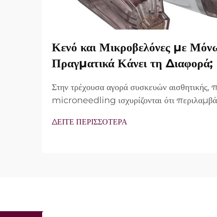
Κενό και Μικροβελόνες με Μόν
Πραγματικά Κάνει τη Διαφορά;
Στην τρέχουσα αγορά συσκευών αισθητικής,
microneedling ισχυρίζονται ότι περιλαμβά
vacuum και μονωμένες βελόνες. Ωστόσο, τ
ΔΕΙΤΕ ΠΕΡΙΣΣΟΤΕΡΑ
δεν είναι απλώς αν αυτά τα χαρακτηριστικά 
λειτουργούν ακριβώς κατά τη διάρκεια της κλι