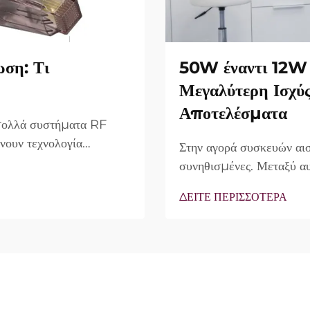
ωση: Τι
50W έναντι 12W 
Μεγαλύτερη Ισχύ
Αποτελέσματα
 πολλά συστήματα RF
νουν τεχνολογία
Στην αγορά συσκευών αισ
ο πραγματικό ερώτημα
συνηθισμένες. Μεταξύ αυ
υπάρχουν, αλλά πώς
συχνά ως κύριο πλεονέκ
ΔΕΙΤΕ ΠΕΡΙΣΣΟΤΕΡΑ
νικής θεραπείας...
άποψης, η πραγματικότητ
περιπτώσεις, η λεγόμενη 