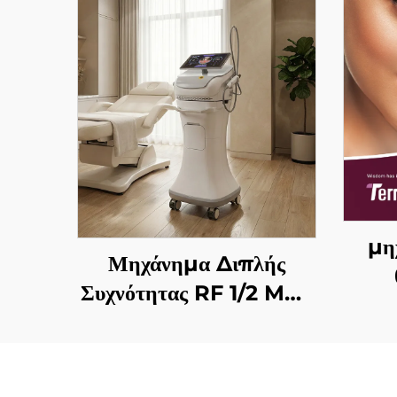
μη
Μηχάνημα Διπλής
Συχνότητας RF 1/2 MHz
συ
με Χρυσές Μικροβελόνες
αντι
για Αναζωογόνηση του
σ
Προσώπου