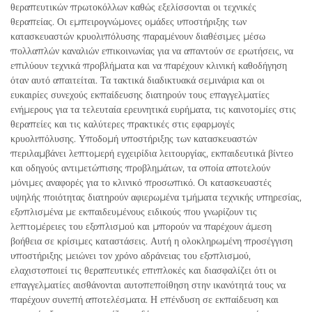
θεραπευτικών πρωτοκόλλων καθώς εξελίσσονται οι τεχνικές
θεραπείας. Οι εμπειρογνώμονες ομάδες υποστήριξης των
κατασκευαστών κρυολιπόλυσης παραμένουν διαθέσιμες μέσω
πολλαπλών καναλιών επικοινωνίας για να απαντούν σε ερωτήσεις, να
επιλύουν τεχνικά προβλήματα και να παρέχουν κλινική καθοδήγηση
όταν αυτό απαιτείται. Τα τακτικά διαδικτυακά σεμινάρια και οι
ευκαιρίες συνεχούς εκπαίδευσης διατηρούν τους επαγγελματίες
ενήμερους για τα τελευταία ερευνητικά ευρήματα, τις καινοτομίες στις
θεραπείες και τις καλύτερες πρακτικές στις εφαρμογές
κρυολιπόλυσης. Υποδομή υποστήριξης των κατασκευαστών
περιλαμβάνει λεπτομερή εγχειρίδια λειτουργίας, εκπαιδευτικά βίντεο
και οδηγούς αντιμετώπισης προβλημάτων, τα οποία αποτελούν
μόνιμες αναφορές για το κλινικό προσωπικό. Οι κατασκευαστές
υψηλής ποιότητας διατηρούν αφιερωμένα τμήματα τεχνικής υπηρεσίας,
εξοπλισμένα με εκπαιδευμένους ειδικούς που γνωρίζουν τις
λεπτομέρειες του εξοπλισμού και μπορούν να παρέχουν άμεση
βοήθεια σε κρίσιμες καταστάσεις. Αυτή η ολοκληρωμένη προσέγγιση
υποστήριξης μειώνει τον χρόνο αδράνειας του εξοπλισμού,
ελαχιστοποιεί τις θεραπευτικές επιπλοκές και διασφαλίζει ότι οι
επαγγελματίες αισθάνονται αυτοπεποίθηση στην ικανότητά τους να
παρέχουν συνεπή αποτελέσματα. Η επένδυση σε εκπαίδευση και