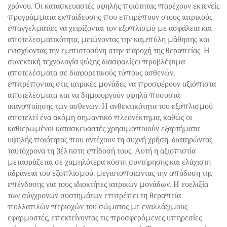
χρόνου. Οι κατασκευαστές υψηλής ποιότητας παρέχουν εκτενείς
προγράμματα εκπαίδευσης που επιτρέπουν στους ιατρικούς
επαγγελματίες να χειρίζονται τον εξοπλισμό με ασφάλεια και
αποτελεσματικότητα, μειώνοντας την καμπύλη μάθησης και
ενισχύοντας την εμπιστοσύνη στην παροχή της θεραπείας. Η
συνεκτική τεχνολογία ψύξης διασφαλίζει προβλέψιμα
αποτελέσματα σε διαφορετικούς τύπους ασθενών,
επιτρέποντας στις ιατρικές μονάδες να προσφέρουν αξιόπιστα
αποτελέσματα και να δημιουργούν υψηλά ποσοστά
ικανοποίησης των ασθενών. Η ανθεκτικότητα του εξοπλισμού
αποτελεί ένα ακόμη σημαντικό πλεονέκτημα, καθώς οι
καθιερωμένοι κατασκευαστές χρησιμοποιούν εξαρτήματα
υψηλής ποιότητας που αντέχουν τη συχνή χρήση, διατηρώντας
ταυτόχρονα τη βέλτιστη επίδοσή τους. Αυτή η αξιοπιστία
μεταφράζεται σε χαμηλότερα κόστη συντήρησης και ελάχιστη
αδράνεια του εξοπλισμού, μεγιστοποιώντας την απόδοση της
επένδυσης για τους ιδιοκτήτες ιατρικών μονάδων. Η ευελιξία
των σύγχρονων συστημάτων επιτρέπει τη θεραπεία
πολλαπλών περιοχών του σώματος με εναλλάξιμους
εφαρμοστές, επεκτείνοντας τις προσφερόμενες υπηρεσίες