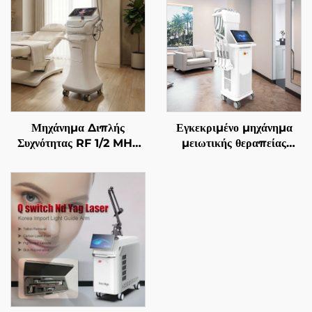
Μηχάνημα Διπλής
Εγκεκριμένο μηχάνημα
Συχνότητας RF 1/2 MHz
μειωτικής θεραπείας
με Χρυσές Μικροβελόνες
λίπους και χειρισμού της
για Αναζωογόνηση του
κυτταρίτιδας La Sculptor
Προσώπου
1060, με διόδιο λέιζερ
1060 nm για
αναδιαμόρφωση και
λιπόλυση του σώματος