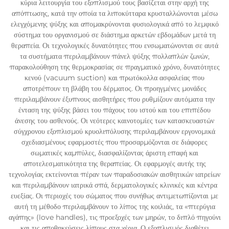
κύρια λειτουργία του εξοπλισμού τους βασίζεται στην αρχή της
απόπτωσης, κατά την οποία τα λιποκύτταρα κρυσταλλώνονται μέσω
ελεγχόμενης ψύξης και απομακρύνονται φυσιολογικά από το λεμφικό
σύστημα του οργανισμού σε διάστημα αρκετών εβδομάδων μετά τη
θεραπεία. Οι τεχνολογικές δυνατότητες που ενσωματώνονται σε αυτά
τα συστήματα περιλαμβάνουν πάνελ ψύξης πολλαπλών ζωνών,
παρακολούθηση της θερμοκρασίας σε πραγματικό χρόνο, δυνατότητες
κενού (vacuum suction) και πρωτόκολλα ασφαλείας που
αποτρέπουν τη βλάβη του δέρματος. Οι προηγμένες μονάδες
περιλαμβάνουν έξυπνους αισθητήρες που ρυθμίζουν αυτόματα την
ένταση της ψύξης βάσει του πάχους του ιστού και του επιπέδου
άνεσης του ασθενούς. Οι νεότερες καινοτομίες των κατασκευαστών
σύγχρονου εξοπλισμού κρυολιπόλυσης περιλαμβάνουν εργονομικά
σχεδιασμένους εφαρμοστές που προσαρμόζονται σε διάφορες
σωματικές καμπύλες, διασφαλίζοντας άριστη επαφή και
αποτελεσματικότητα της θεραπείας. Οι εφαρμογές αυτής της
τεχνολογίας εκτείνονται πέραν των παραδοσιακών αισθητικών ιατρείων
και περιλαμβάνουν ιατρικά σπά, δερματολογικές κλινικές και κέντρα
ευεξίας. Οι περιοχές του σώματος που συνήθως αντιμετωπίζονται με
αυτή τη μέθοδο περιλαμβάνουν το λίπος της κοιλιάς, τα «πτερύγια
αγάπης» (love handles), τις προεξοχές των μηρών, το διπλό πηγούνι
και τις αποθηκεύσεις λίπους στα χέρια. Ο εξοπλισμός διαθέτει