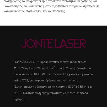
διατηρώντας ταυτόχρονα υψηλά πρότυπα ποιότητας θεραπείας και
ικανοποίησης του ασθενούς μέσω αξιόπιστων εταιρικών σχέσεων με
κατασκευαστές εξοπλισμού κρυολιπόλυσης.
Η JONTELASER παρέχει ιατρικές αισθητικές συσκευές
πιστοποιημένες από την FDA/CE, συμπεριλαμβανομένων
των συσκευών HIFU, RF microneedling και κλασματικών
λέιζερ CO2, για ιατρικά ιδρύματα σε όλο τον κόσμο.
Πιστοποιημένη σύμφωνα με το πρότυπο ISO 13485 από το
2008. Εμπιστοσύνη επαγγελματιών. Ζητήστε προσφορά
σήμερα.