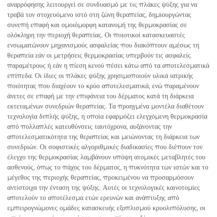
αναρρόφησης λειτουργεί σε συνδυασμό με τις πλάκες ψύξης για να
τραβά τον στοχευόμενο ιστό στη ζώνη θεραπείας, δημιουργώντας
συνεπή επαφή και ομοιόμορφη κατανομή της θερμοκρασίας σε
ολόκληρη την περιοχή θεραπείας. Οι ποιοτικοί κατασκευαστές
ενσωματώνουν μηχανισμούς ασφαλείας που διακόπτουν αμέσως τη
θεραπεία εάν οι μετρήσεις θερμοκρασίας υπερβούν τις ασφαλείς
παραμέτρους ή εάν η πίεση κενού πέσει κάτω από τα αποτελεσματικά
επίπεδα. Οι ίδιες οι πλάκες ψύξης χρησιμοποιούν υλικά ιατρικής
ποιότητας που διαχέουν το κρύο αποτελεσματικά, ενώ παραμένουν
άνετες σε επαφή με την επιφάνεια του δέρματος κατά τη διάρκεια
εκτεταμένων συνεδριών θεραπείας. Τα προηγμένα μοντέλα διαθέτουν
τεχνολογία διπλής ψύξης, η οποία εφαρμόζει ελεγχόμενη θερμοκρασία
από πολλαπλές κατευθύνσεις ταυτόχρονα, αυξάνοντας την
αποτελεσματικότητα της θεραπείας και μειώνοντας τη διάρκεια των
συνεδριών. Οι σοφιστικές αλγοριθμικές διαδικασίες που διέπουν τον
έλεγχο της θερμοκρασίας λαμβάνουν υπόψη ατομικές μεταβλητές του
ασθενούς, όπως το πάχος του δέρματος, η πυκνότητα των ιστών και το
μέγεθος της περιοχής θεραπείας, προκειμένου να προσαρμόσουν
αντίστοιχα την ένταση της ψύξης. Αυτές οι τεχνολογικές καινοτομίες
αποτελούν το αποτέλεσμα ετών ερευνών και ανάπτυξης από
εμπειρογνώμονες ομάδες κατασκευής εξοπλισμού κρυολιπόλυσης, οι