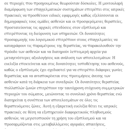
σε περιοχές που προηγουμένως θεωρούνταν δύσκολες. Η μοντουλαρή
διαμόρφωση των επαγγελματικών συστημάτων επιτρέπει στις ιατρικές
πρακτικές να προσθέτουν ειδικές εφαρμογές καθώς εξελίσσονται οι
δημογραφικές τους ομάδες ασθενών και οι προσφερόμενες θεραπείες,
προστατεύοντας τις αρχικές επενδύσεις στον εξοπλισμό και
επιτρέποντας τη διεύρυνση των υπηρεσιών. Οι δυνατότητες
προσαρμογής του λογισμικού επιτρέπουν στους επαγγελματίες να
καταγράφουν τις παραμέτρους της θεραπείας, να παρακολουθούν την
πρόοδο των ασθενών και να διατηρούν λεπτομερή αρχεία για
μεταγενέστερες αξιολογήσεις και ανάλυση των αποτελεσμάτων. Η
ευελιξία επεκτείνεται και στις δυνατότητες τοποθέτησης του ασθενούς,
καθώς ο εξοπλισμός έχει σχεδιαστεί για να επιτρέπει διάφορες γωνίες
θεραπείας και να ανταποκρίνεται στις προτιμήσεις άνεσης των
ασθενών κατά τη διάρκεια των συνεδριών. Οι δυνατότητες θεραπείας
πολλαπλών ζωνών επιτρέπουν την ταυτόχρονη στόχευση συμμετρικών
περιοχών του σώματος, μειώνοντας το συνολικό χρόνο θεραπείας ενώ
διατηρείται η συνέπεια των αποτελεσμάτων σε όλες τις
θεραπευόμενες ζώνες. Αυτή η εξαιρετική ευελιξία θέτει τις ιατρικές
πρακτικές σε θέση να εξυπηρετούν διαφορετικούς πληθυσμούς
ασθενών, να μεγιστοποιούν τη χρήση του εξοπλισμού και να
προσαρμόζονται στις μεταβαλλόμενες αγοραίες απαιτήσεις,