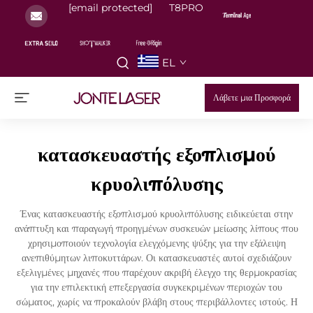
[email protected]
T8PRO
EL
Λάβετε μια Προσφορά
κατασκευαστής εξοπλισμού
κρυολιπόλυσης
Ένας κατασκευαστής εξοπλισμού κρυολιπόλυσης ειδικεύεται στην
ανάπτυξη και παραγωγή προηγμένων συσκευών μείωσης λίπους που
χρησιμοποιούν τεχνολογία ελεγχόμενης ψύξης για την εξάλειψη
ανεπιθύμητων λιποκυττάρων. Οι κατασκευαστές αυτοί σχεδιάζουν
εξελιγμένες μηχανές που παρέχουν ακριβή έλεγχο της θερμοκρασίας
για την επιλεκτική επεξεργασία συγκεκριμένων περιοχών του
σώματος, χωρίς να προκαλούν βλάβη στους περιβάλλοντες ιστούς. Η