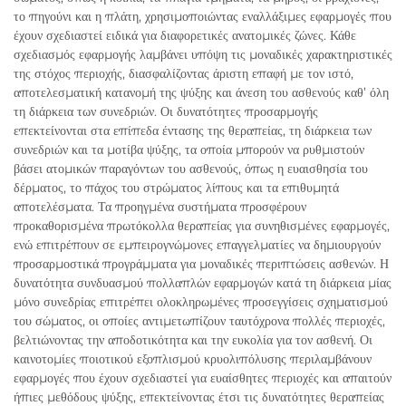
το πηγούνι και η πλάτη, χρησιμοποιώντας εναλλάξιμες εφαρμογές που
έχουν σχεδιαστεί ειδικά για διαφορετικές ανατομικές ζώνες. Κάθε
σχεδιασμός εφαρμογής λαμβάνει υπόψη τις μοναδικές χαρακτηριστικές
της στόχος περιοχής, διασφαλίζοντας άριστη επαφή με τον ιστό,
αποτελεσματική κατανομή της ψύξης και άνεση του ασθενούς καθ’ όλη
τη διάρκεια των συνεδριών. Οι δυνατότητες προσαρμογής
επεκτείνονται στα επίπεδα έντασης της θεραπείας, τη διάρκεια των
συνεδριών και τα μοτίβα ψύξης, τα οποία μπορούν να ρυθμιστούν
βάσει ατομικών παραγόντων του ασθενούς, όπως η ευαισθησία του
δέρματος, το πάχος του στρώματος λίπους και τα επιθυμητά
αποτελέσματα. Τα προηγμένα συστήματα προσφέρουν
προκαθορισμένα πρωτόκολλα θεραπείας για συνηθισμένες εφαρμογές,
ενώ επιτρέπουν σε εμπειρογνώμονες επαγγελματίες να δημιουργούν
προσαρμοστικά προγράμματα για μοναδικές περιπτώσεις ασθενών. Η
δυνατότητα συνδυασμού πολλαπλών εφαρμογών κατά τη διάρκεια μίας
μόνο συνεδρίας επιτρέπει ολοκληρωμένες προσεγγίσεις σχηματισμού
του σώματος, οι οποίες αντιμετωπίζουν ταυτόχρονα πολλές περιοχές,
βελτιώνοντας την αποδοτικότητα και την ευκολία για τον ασθενή. Οι
καινοτομίες ποιοτικού εξοπλισμού κρυολιπόλυσης περιλαμβάνουν
εφαρμογές που έχουν σχεδιαστεί για ευαίσθητες περιοχές και απαιτούν
ήπιες μεθόδους ψύξης, επεκτείνοντας έτσι τις δυνατότητες θεραπείας