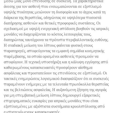
μέσω μίας μόνο επένδυσης σε συσκευή. Τα χαρακτηριστικά
άνεσης για τον ασθενή που ενσωματώνονται σε εξοπλισμό
υψηλής ποιότητας μειώνουν τη δυσφορία και το άγχος κατά τη
διάρκεια της θεραπείας, οδηγώντας σε υψηλότερα ποσοστά
διατήρησης ασθενών και θετικές προφορικές συστάσεις. Οι
σχεδιασμοί με υψηλή ενεργειακή απόδοση βοηθούν τις ιατρικές
μονάδες να διαχειρίζονται το κόστος λειτουργίας τους,
διατηρώντας ταυτόχρονα τα πρότυπα περιβαλλοντικής ευθύνης.
Η σταδιακή μείωση του λίπους φαίνεται φυσική στους
παρατηρητές, αποφεύγοντας τα εμφανή σημάδια κοσμητικής
παρέμβασης, τα οποία ορισμένοι ασθενείς προτιμούν να
αποφύγουν. Η τεχνική υποστήριξη και η κάλυψη εγγύησης από
καθιερωμένους κατασκευαστές προσφέρουν αίσθημα
ασφάλειας και προστατεύουν τις επενδύσεις σε εξοπλισμό. Οι
τακτικές ενημερώσεις λογισμικού διασφαλίζουν ότι οι συσκευές
παραμένουν ενήμερες με τα τελευταία πρωτόκολλα θεραπείας
και τις βελτιώσεις ασφαλείας. Η αυξανόμενη ζήτηση της αγοράς
για μη επεμβατική μείωση λίπους δημιουργεί εξαιρετικές
επιχειρηματικές ευκαιρίες για ιατρικές μονάδες που είναι
εξοπλισμένες με αξιόπιστα συστήματα κρυολιπόλυσης από
εμπιστευόμενους κατασκευαστές.