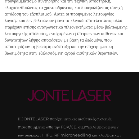
προγραμματισμό συντήρησης και την τεχνική υποστήριξη,
ελαχιστοποιώντας το χρόνο αδράνειας και διασφαλίζοντας συνεχή
απόδοση του εξοπλισμού. Αυτές οι προηγμένες λειτουργίες
λογισμικού δεν βελτιώνουν μόνο τα κλινικά αποτελέσματα, αλλά
παρέχουν επίσης ανταγωνιστικά πλεονεκτήματα μέσω βελτιωμένης
λειτουργικής απόδοσης, ενισχυμένων εμπειριών των ασθενών και
δυνατοτήτων λήψης αποφάσεων με βάση τα δεδομένα, που
υποστηρίζουν τη βιώσιμη ανάπτυξη και την επιχειρηματική
βιωσιμότητα στην εξελισσόμενη αγορά αισθητικών θεραπειών.
Η JONTELASER παρέχει ιατρικές αισθητικές συσκευές
πιστοποιημένες από την FDA/CE, συμπεριλαμβανομένων
των συσκευών HIFU, RF microneedling και κλασματικών