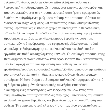
βελτιστοποιώντας τόσο τα κλινικά αποτελέσματα όσο και τη
λειτουργική αποδοτικότητα. Οι προηγμένοι μηχανισμοί αναρρόφησης
που ενσωματώνονται στα προσαρμοστικά συστήματα εφαρμοστών
διαθέτουν ρυθμιζόμενες ρυθμίσεις πίεσης που προσαρμόζονται σε
διαφορετικά πάχη δέρματος και πυκνότητες ιστού, διασφαλίζοντας
άνετες θεραπευτικές εμπειρίες χωρίς να θυσιάζεται η θεραπευτική
αποτελεσματικότητα. Το έξυπνο σύστημα αναγνώρισης εφαρμοστών
προσαρμόζει αυτόματα τις παραμέτρους θεραπείας βάσει της
συγκεκριμένης διαμόρφωσης του εφαρμοστή, εξαλείφοντας τα λάθη
χειροκίνητης βαθμονόμησης και απλοποιώντας τις διαδικασίες
εργασίας σε πολύ απασχολημένες κλινικές. Οι επιλογές προσαρμογής
περιλαμβάνουν ειδικά επιστρώματα εφαρμοστών που βελτιώνουν τη
θερμική αγωγιμότητα και την άνεση του ασθενή, καθώς και
τροποποιήσεις στον εργονομικό σχεδιασμό που μειώνουν την κόπωση
του επαγγελματία κατά τη διάρκεια μακροχρόνιων θεραπευτικών
συνεδριών. Η δυνατότητα συνδυασμού πολλαπλών εφαρμοστών κατά
τη διάρκεια μίας μόνο θεραπευτικής συνεδρίας επιτρέπει
ολοκληρωμένες προσεγγίσεις διαμόρφωσης του σώματος που
αντιμετωπίζουν ταυτόχρονα πολλές περιοχές, μειώνοντας σημαντικά
το συνολικό χρόνο θεραπείας και βελτιώνοντας την ικανοποίηση του
ασθενή. Τα χαρακτηριστικά ελέγχου ποιότητας που ενσωματώνονται