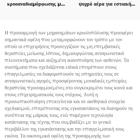
κρυοαναδιαμόρφωσης με
ψυχρό αέρα για εστιακή
4 χειρολαβές και 8
ψύξη κατά τη χρήση
εναλλάξιμες κεφαλές, με
αισθητικών λέιζερ,
τεχνολογία ψύξης 360° και
ανακούφιση πόνου,
κρυοθεραπείας για μείωση
προστασία του επιδερμίδα
Η προσαρμογή των μηχανημάτων κρυολιπόλυσης προσφέρει
βάρους και αισθητική
και συνεχή, μη επαφόμενη
σημαντικά οφέλη που μεταμορφώνουν τον τρόπο με τον
φροντίδα
χρήση σε κλινικές
οποίο οι επιχειρήσεις προσεγγίζουν τις μη επεμβατικές
θεραπείες μείωσης λίπους, δημιουργώντας ανταγωνιστικά
πλεονεκτήματα και αυξημένη ικανοποίηση των ασθενών. Τα
συστήματα που σχεδιάζονται ειδικά επιτρέπουν στους
επαγγελματίες να διαφοροποιούν τις υπηρεσίες τους σε
ανταγωνιστικές αγορές, προσφέροντας μοναδικές εμπειρίες
θεραπείας προσαρμοσμένες στο συγκεκριμένο τους κοινό και
στους επιχειρηματικούς τους στόχους. Αυτή η
προσωπικοποίηση επεκτείνεται και σε αισθητικά στοιχεία
σχεδιασμού, επιτρέποντας στις εγκαταστάσεις να διατηρούν τη
συνέπεια της μάρκας τους, ενώ παρέχουν τεχνολογία
κατάστασης της τέχνης που συμβαδίζει με το γενικό
περιβάλλον της εγκατάστασης και την επαγγελματική τους
εικόνα. Τα οικονομικά οφέλη της προσαρμογής των