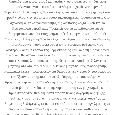
λιποκύτταρα μέσω μιας διαδικασίας που ονομάζεται απόπτωση,
παρέχοντας εντυπωσιακά αποτελέσματα χωρίς χειρουργική
παρέμβαση. Η πτυχή της προσαρμογής των συστημάτων μηχανημάτων
κρυολιπόλυσης επιτρέπει προσωπικοποιημένες τροποποιήσεις στο
σχεδιασμό, τη λειτουργικότητα, τις διεπαφές λογισμικού και τα
πρωτόκολλα θεραπείας, προκειμένου να ανταποκρίνονται σε
διαφορετικά μοντέλα επιχειρηματικής λειτουργίας και αισθητικές
πρακτικές. Η σύγχρονη προσαρμογή των μηχανημάτων κρυολιπόλυσης
περιλαμβάνει καινοτόμα συστήματα θερμικής ρύθμισης που
διατηρούν ακριβή έλεγχο της θερμοκρασίας καθ’ όλη τη διάρκεια των
συνεδριών θεραπείας, διασφαλίζοντας τη βέλτιστη άνεση του ασθενούς
και την αποτελεσματικότητα της θεραπείας. Αυτά τα εξελιγμένα
μηχανήματα διαθέτουν ρυθμιζόμενους μηχανισμούς αναρρόφησης,
πολλαπλά μεγέθη εφαρμογέων για διαφορετικές περιοχές του σώματος
και έξυπνα συστήματα παρακολούθησης που καταγράφουν σε
πραγματικό χρόνο την πρόοδο της θεραπείας. Το τεχνολογικό πλαίσιο
που βρίσκεται πίσω από την προσαρμογή των μηχανημάτων
κρυολιπόλυσης περιλαμβάνει προηγμένους αλγόριθμους ψύξης,
φιλικές προς τον χρήστη διεπαφές αφής και εκτενή συστήματα
διαχείρισης δεδομένων, τα οποία επιτρέπουν στους επαγγελματίες να
παρακολουθούν αποτελεσματικά την πρόοδο των ασθενών και τα
αποτελέσματα της θεραπείας. Οι εφαρμογές καλύπτουν διάφορους