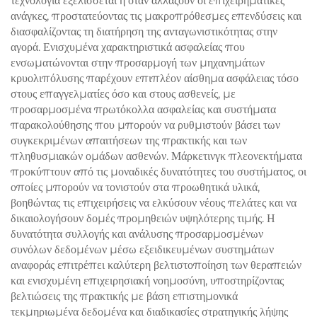
τεχνολογία εξελίσσεται ή όταν αλλάζουν οι επιχειρηματικές
ανάγκες, προστατεύοντας τις μακροπρόθεσμες επενδύσεις και
διασφαλίζοντας τη διατήρηση της ανταγωνιστικότητας στην
αγορά. Ενισχυμένα χαρακτηριστικά ασφαλείας που
ενσωματώνονται στην προσαρμογή των μηχανημάτων
κρυολιπόλυσης παρέχουν επιπλέον αίσθημα ασφάλειας τόσο
στους επαγγελματίες όσο και στους ασθενείς, με
προσαρμοσμένα πρωτόκολλα ασφαλείας και συστήματα
παρακολούθησης που μπορούν να ρυθμιστούν βάσει των
συγκεκριμένων απαιτήσεων της πρακτικής και των
πληθυσμιακών ομάδων ασθενών. Μάρκετινγκ πλεονεκτήματα
προκύπτουν από τις μοναδικές δυνατότητες του συστήματος, οι
οποίες μπορούν να τονιστούν στα προωθητικά υλικά,
βοηθώντας τις επιχειρήσεις να ελκύσουν νέους πελάτες και να
δικαιολογήσουν δομές προμηθειών υψηλότερης τιμής. Η
δυνατότητα συλλογής και ανάλυσης προσαρμοσμένων
συνόλων δεδομένων μέσω εξειδικευμένων συστημάτων
αναφοράς επιτρέπει καλύτερη βελτιστοποίηση των θεραπειών
και ενισχυμένη επιχειρησιακή νοημοσύνη, υποστηρίζοντας
βελτιώσεις της πρακτικής με βάση επιστημονικά
τεκμηριωμένα δεδομένα και διαδικασίες στρατηγικής λήψης