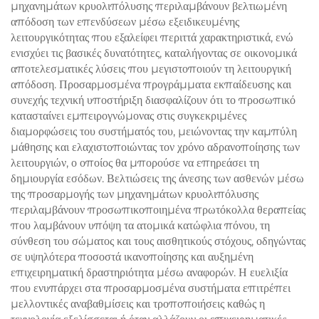
μηχανημάτων κρυολιπόλυσης περιλαμβάνουν βελτιωμένη
απόδοση των επενδύσεων μέσω εξειδικευμένης
λειτουργικότητας που εξαλείφει περιττά χαρακτηριστικά, ενώ
ενισχύει τις βασικές δυνατότητες, καταλήγοντας σε οικονομικά
αποτελεσματικές λύσεις που μεγιστοποιούν τη λειτουργική
απόδοση. Προσαρμοσμένα προγράμματα εκπαίδευσης και
συνεχής τεχνική υποστήριξη διασφαλίζουν ότι το προσωπικό
κατασταίνει εμπειρογνώμονας στις συγκεκριμένες
διαμορφώσεις του συστήματός του, μειώνοντας την καμπύλη
μάθησης και ελαχιστοποιώντας τον χρόνο αδρανοποίησης των
λειτουργιών, ο οποίος θα μπορούσε να επηρεάσει τη
δημιουργία εσόδων. Βελτιώσεις της άνεσης των ασθενών μέσω
της προσαρμογής των μηχανημάτων κρυολιπόλυσης
περιλαμβάνουν προσωπικοποιημένα πρωτόκολλα θεραπείας
που λαμβάνουν υπόψη τα ατομικά κατώφλια πόνου, τη
σύνθεση του σώματος και τους αισθητικούς στόχους, οδηγώντας
σε υψηλότερα ποσοστά ικανοποίησης και αυξημένη
επιχειρηματική δραστηριότητα μέσω αναφορών. Η ευελιξία
που ενυπάρχει στα προσαρμοσμένα συστήματα επιτρέπει
μελλοντικές αναβαθμίσεις και τροποποιήσεις καθώς η