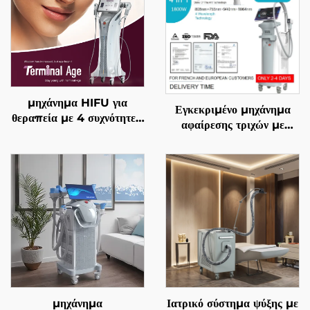
μηχάνημα HIFU για
Εγκεκριμένο μηχάνημα
θεραπεία με 4 συχνότητες,
αφαίρεσης τριχών με
ακριβής αντιγηραντική
διόδιο λέιζερ 4 σε 1, με
θεραπεία, σφίξιμο
αντικαθιστώμενες επαφές,
δέρματος, αναδιαμόρφωση
600 W, 1200 W, 1800
σώματος και
W, 3000 W, και μήκη
αντιμετώπιση γήρανσης
κύματος 755 nm, 808
nm, 940 nm, 1064 nm,
σύμφωνα με τις
προδιαγραφές MDR, FDA,
MDSAP
μηχάνημα
Ιατρικό σύστημα ψύξης με