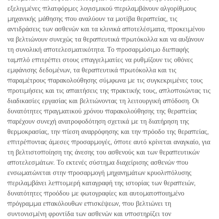
εξελιγμένες πλατφόρμες λογισμικού περιλαμβάνουν αλγορίθμους
μηχανικής μάθησης που αναλύουν τα μοτίβα θεραπείας, τις
αντιδράσεις των ασθενών και τα κλινικά αποτελέσματα, προκειμένου
να βελτιώνουν συνεχώς τα θεραπευτικά πρωτόκολλα και να αυξάνουν
τη συνολική αποτελεσματικότητα. Το προσαρμόσιμο διεπαφής
ταμπλό επιτρέπει στους επαγγελματίες να ρυθμίζουν τις οθόνες
εμφάνισης δεδομένων, τα θεραπευτικά πρωτόκολλα και τις
παραμέτρους παρακολούθησης σύμφωνα με τις συγκεκριμένες τους
προτιμήσεις και τις απαιτήσεις της πρακτικής τους, απλοποιώντας τις
διαδικασίες εργασίας και βελτιώνοντας τη λειτουργική απόδοση. Οι
δυνατότητες πραγματικού χρόνου παρακολούθησης της θεραπείας
παρέχουν συνεχή ανατροφοδότηση σχετικά με τη διατήρηση της
θερμοκρασίας, την πίεση αναρρόφησης και την πρόοδο της θεραπείας,
επιτρέποντας άμεσες προσαρμογές, όποτε αυτό κρίνεται αναγκαίο, για
τη βελτιστοποίηση της άνεσης του ασθενούς και των θεραπευτικών
αποτελεσμάτων. Το εκτενές σύστημα διαχείρισης ασθενών που
ενσωματώνεται στην προσαρμογή μηχανημάτων κρυολιπόλυσης
περιλαμβάνει λεπτομερή καταγραφή της ιστορίας των θεραπειών,
δυνατότητες προόδου με φωτογραφίες και αυτοματοποιημένο
πρόγραμμα επακόλουθων επισκέψεων, που βελτιώνει τη
συντονισμένη φροντίδα των ασθενών και υποστηρίζει τον