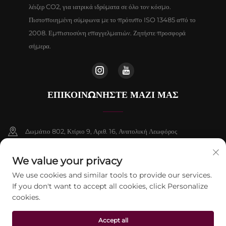
λέιζερ CO2, για ιατρικά ιδρύματα σε όλο τον κόσμο.
Πιστοποιημένη σύμφωνα με το πρότυπο ISO 13485 από το
2008. Εμπιστοσύνη επαγγελματιών. Ζητήστε προσφορά
σήμερα.
ΕΠΙΚΟΙΝΩΝΉΣΤΕ ΜΑΖΊ ΜΑΣ
Δωμάτιο 802, Κτίριο 9, Αριθ. 16, Ανατολική Λεωφόρος
Chenguang, Δήμος Fangshan, Πεκίνο
We value your privacy
+86-13911459627
We use cookies and similar tools to provide our services.
If you don't want to accept all cookies, click Personalize
[email protected]
cookies.
Accept all
Πνευματικά δικαιώματα © 2026 Beijing Jontelaser Technology CO., LTD.