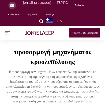
[email protected]
T8PRO
EL
Λάβετε μια Προσφορά
προσαρμογή μηχανήματος
κρυολιπόλυσης
Η προσαρμογή των μηχανημάτων κρυολιπόλυσης αποτελεί μια
επαναστατική προσέγγιση στη μη επεμβατική τεχνολογία
διαμόρφωσης του σώματος, προσφέροντας σε επιχειρήσεις και
επαγγελματίες τη δυνατότητα να προσαρμόζουν τον εξοπλισμό τους
σε συγκεκριμένες ανάγκες της αγοράς και απαιτήσεις των πελατών.
Αυτή η προηγμένη τεχνολογία μείωσης λίπους χρησιμοποιεί
ελεγχόμενη ψύξη για να στοχεύει και να εξαλείφει επίμονα