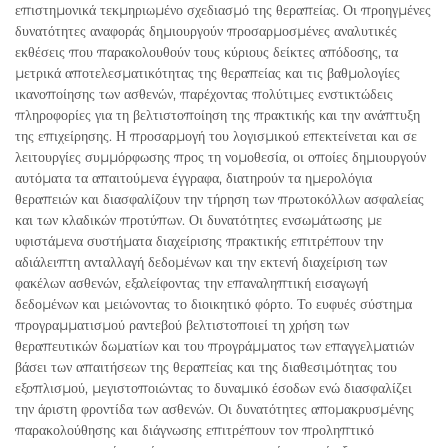
επιστημονικά τεκμηριωμένο σχεδιασμό της θεραπείας. Οι προηγμένες
δυνατότητες αναφοράς δημιουργούν προσαρμοσμένες αναλυτικές
εκθέσεις που παρακολουθούν τους κύριους δείκτες απόδοσης, τα
μετρικά αποτελεσματικότητας της θεραπείας και τις βαθμολογίες
ικανοποίησης των ασθενών, παρέχοντας πολύτιμες ενστικτώδεις
πληροφορίες για τη βελτιστοποίηση της πρακτικής και την ανάπτυξη
της επιχείρησης. Η προσαρμογή του λογισμικού επεκτείνεται και σε
λειτουργίες συμμόρφωσης προς τη νομοθεσία, οι οποίες δημιουργούν
αυτόματα τα απαιτούμενα έγγραφα, διατηρούν τα ημερολόγια
θεραπειών και διασφαλίζουν την τήρηση των πρωτοκόλλων ασφαλείας
και των κλαδικών προτύπων. Οι δυνατότητες ενσωμάτωσης με
υφιστάμενα συστήματα διαχείρισης πρακτικής επιτρέπουν την
αδιάλειπτη ανταλλαγή δεδομένων και την εκτενή διαχείριση των
φακέλων ασθενών, εξαλείφοντας την επαναληπτική εισαγωγή
δεδομένων και μειώνοντας το διοικητικό φόρτο. Το ευφυές σύστημα
προγραμματισμού ραντεβού βελτιστοποιεί τη χρήση των
θεραπευτικών δωματίων και του προγράμματος των επαγγελματιών
βάσει των απαιτήσεων της θεραπείας και της διαθεσιμότητας του
εξοπλισμού, μεγιστοποιώντας το δυναμικό έσοδων ενώ διασφαλίζει
την άριστη φροντίδα των ασθενών. Οι δυνατότητες απομακρυσμένης
παρακολούθησης και διάγνωσης επιτρέπουν τον προληπτικό