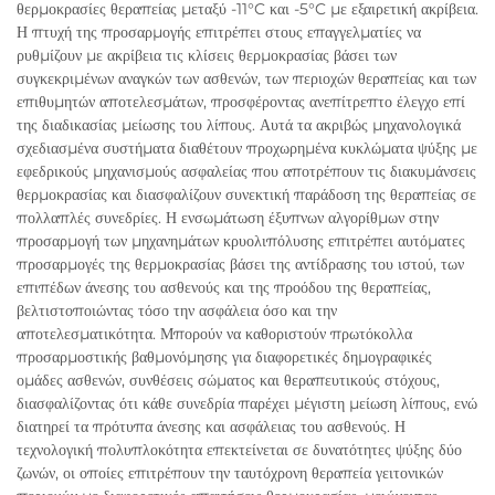
θερμοκρασίες θεραπείας μεταξύ -11°C και -5°C με εξαιρετική ακρίβεια.
Η πτυχή της προσαρμογής επιτρέπει στους επαγγελματίες να
ρυθμίζουν με ακρίβεια τις κλίσεις θερμοκρασίας βάσει των
συγκεκριμένων αναγκών των ασθενών, των περιοχών θεραπείας και των
επιθυμητών αποτελεσμάτων, προσφέροντας ανεπίτρεπτο έλεγχο επί
της διαδικασίας μείωσης του λίπους. Αυτά τα ακριβώς μηχανολογικά
σχεδιασμένα συστήματα διαθέτουν προχωρημένα κυκλώματα ψύξης με
εφεδρικούς μηχανισμούς ασφαλείας που αποτρέπουν τις διακυμάνσεις
θερμοκρασίας και διασφαλίζουν συνεκτική παράδοση της θεραπείας σε
πολλαπλές συνεδρίες. Η ενσωμάτωση έξυπνων αλγορίθμων στην
προσαρμογή των μηχανημάτων κρυολιπόλυσης επιτρέπει αυτόματες
προσαρμογές της θερμοκρασίας βάσει της αντίδρασης του ιστού, των
επιπέδων άνεσης του ασθενούς και της προόδου της θεραπείας,
βελτιστοποιώντας τόσο την ασφάλεια όσο και την
αποτελεσματικότητα. Μπορούν να καθοριστούν πρωτόκολλα
προσαρμοστικής βαθμονόμησης για διαφορετικές δημογραφικές
ομάδες ασθενών, συνθέσεις σώματος και θεραπευτικούς στόχους,
διασφαλίζοντας ότι κάθε συνεδρία παρέχει μέγιστη μείωση λίπους, ενώ
διατηρεί τα πρότυπα άνεσης και ασφάλειας του ασθενούς. Η
τεχνολογική πολυπλοκότητα επεκτείνεται σε δυνατότητες ψύξης δύο
ζωνών, οι οποίες επιτρέπουν την ταυτόχρονη θεραπεία γειτονικών