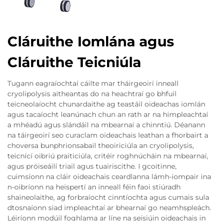
Cláruithe Iomlána agus
Cláruithe Teicniúla
Tugann eagraíochtaí cáilte mar tháirgeoirí inneall
cryolipolysis aitheantas do na heachtraí go bhfuil
teicneolaíocht chunardaithe ag teastáil oideachas iomlán
agus tacaíocht leanúnach chun an rath ar na himpleachtaí
a mhéadú agus slándáil na mbearnaí a chinntiú. Déanann
na táirgeoirí seo curaclam oideachais leathan a fhorbairt a
choversa bunphrionsabail theoiriciúla an cryolipolysis,
teicnící oibriú praiticiúla, critéir roghnúcháin na mbearnaí,
agus próiseáilí triail agus tuairiscithe. I gcoitinne,
cuimsíonn na cláir oideachais ceardlanna lámh-iompair ina
n-oibríonn na heispertí an inneall féin faoi stiúradh
shaineolaithe, ag forbraíocht cinntíochta agus cumais sula
dtosnaíonn siad impleachtaí ar bhearnaí go neamhspleách.
Léiríonn modúil foghlama ar líne na seisiúin oideachais in