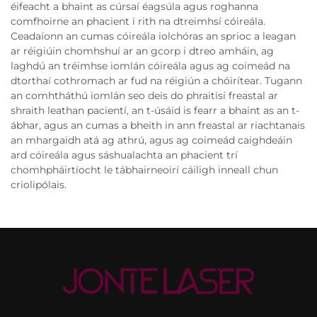
éifeacht a bhaint as cúrsaí éagsúla agus roghanna
comfhoirne an phacient i rith na dtreimhsí cóireála.
Ceadaíonn an cumas cóireála iolchóras an sprioc a leagan
ar réigiúin chomhshuí ar an gcorp i dtreo amháin, ag
laghdú an tréimhse iomlán cóireála agus ag coimeád na
dtorthaí cothromach ar fud na réigiún a chóirítear. Tugann
an comhtháthú iomlán seo deis do phraitisí freastal ar
shraith leathan pacientí, an t-úsáid is fearr a bhaint as an t-
ábhar, agus an cumas a bheith in ann freastal ar riachtanais
an mhargaidh atá ag athrú, agus ag coimeád caighdeáin
ard cóireála agus sáshualachta an phacient trí
chomhpháirtíocht le tábhairneoirí cáiligh inneall chun
criolipólais.