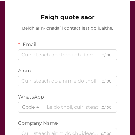
Faigh quote saor
Beidh ár n-ionadaí i contact leat go luaithe.
Email
0/100
Ainm
0/100
WhatsApp
Code
0/100
Company Name
0/200