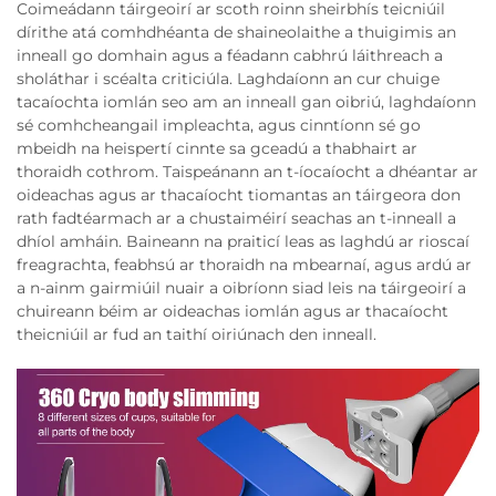
Coimeádann táirgeoirí ar scoth roinn sheirbhís teicniúil
dírithe atá comhdhéanta de shaineolaithe a thuigimis an
inneall go domhain agus a féadann cabhrú láithreach a
sholáthar i scéalta criticiúla. Laghdaíonn an cur chuige
tacaíochta iomlán seo am an inneall gan oibriú, laghdaíonn
sé comhcheangail impleachta, agus cinntíonn sé go
mbeidh na heispertí cinnte sa gceadú a thabhairt ar
thoraidh cothrom. Taispeánann an t-íocaíocht a dhéantar ar
oideachas agus ar thacaíocht tiomantas an táirgeora don
rath fadtéarmach ar a chustaiméirí seachas an t-inneall a
dhíol amháin. Baineann na praiticí leas as laghdú ar rioscaí
freagrachta, feabhsú ar thoraidh na mbearnaí, agus ardú ar
a n-ainm gairmiúil nuair a oibríonn siad leis na táirgeoirí a
chuireann béim ar oideachas iomlán agus ar thacaíocht
theicniúil ar fud an taithí oiriúnach den inneall.