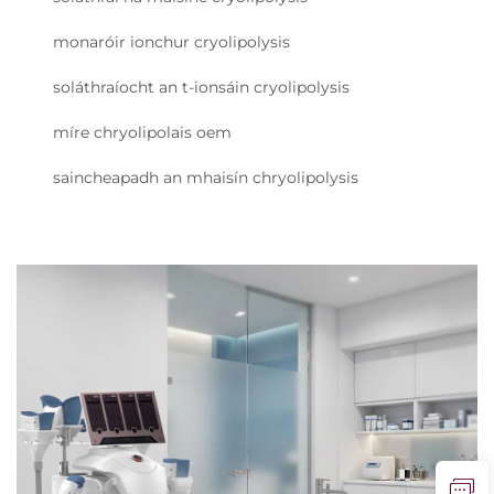
monaróir ionchur cryolipolysis
soláthraíocht an t-ionsáin cryolipolysis
míre chryolipolais oem
saincheapadh an mhaisín chryolipolysis