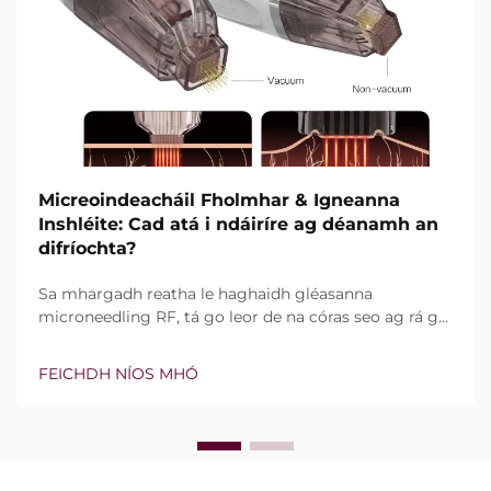
Micreoindeacháil Fholmhar & Igneanna
Inshléite: Cad atá i ndáiríre ag déanamh an
difríochta?
Sa mhargadh reatha le haghaidh gléasanna
microneedling RF, tá go leor de na córas seo ag rá go
bhfuil teicneolaíocht vacuim agus goinní insilte acu.
Áfach, níl an cheist fíor i ndáiríre an bhfuil na gnéithe
FEICHDH NÍOS MHÓ
seo ann nó nach bhfuil, ach conas a oibríonn siad go
cruinn le linn na tréatmais chliniciúla...