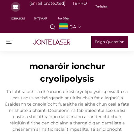
[email protected]
T8PRO
GA
Faigh Quotation
monaróir ionchur
cryolipolysis
Tá fabhraíocht a dhéanann uirlisí cryolipolysis speisialta sa
leasú agus sa tháirgeadh ar uirlisí chun fat a laghdú a
úsáideann teicneolaíocht fuaraithe rialaithe chun cealla fata
míshuite a bhaint. Dearaíonn na fabhraíochtaí seo uirlisí
casta a sholáthraíonn rialú cruinn ar an teocht chun
réigiúin áirithe den cholainn a thargaid gan damáiste a
dhéanamh ar na tionsclaí timpeallta. Tá an oibríocht