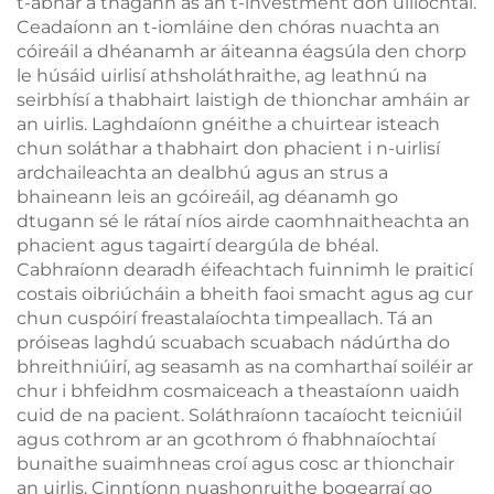
t-ábhar a thagann as an t-ínvestment don uilíochtaí.
Ceadaíonn an t-iomláine den chóras nuachta an
cóireáil a dhéanamh ar áiteanna éagsúla den chorp
le húsáid uirlisí athsholáthraithe, ag leathnú na
seirbhísí a thabhairt laistigh de thionchar amháin ar
an uirlis. Laghdaíonn gnéithe a chuirtear isteach
chun soláthar a thabhairt don phacient i n-uirlisí
ardchaileachta an dealbhú agus an strus a
bhaineann leis an gcóireáil, ag déanamh go
dtugann sé le rátaí níos airde caomhnaitheachta an
phacient agus tagairtí deargúla de bhéal.
Cabhraíonn dearadh éifeachtach fuinnimh le praiticí
costais oibriúcháin a bheith faoi smacht agus ag cur
chun cuspóirí freastalaíochta timpeallach. Tá an
próiseas laghdú scuabach scuabach nádúrtha do
bhreithniúirí, ag seasamh as na comharthaí soiléir ar
chur i bhfeidhm cosmaiceach a theastaíonn uaidh
cuid de na pacient. Soláthraíonn tacaíocht teicniúil
agus cothrom ar an gcothrom ó fhabhnaíochtaí
bunaithe suaimhneas croí agus cosc ar thionchair
an uirlis. Cinntíonn nuashonruithe bogearraí go