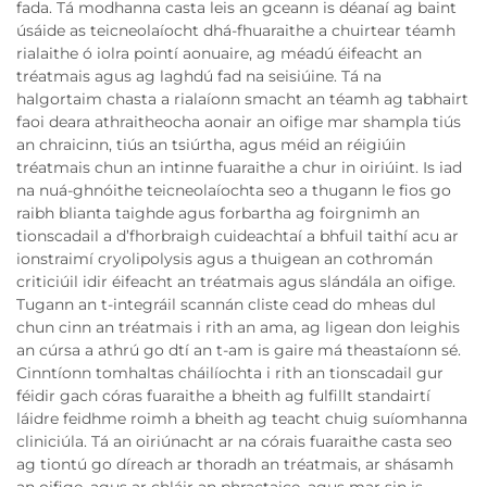
fada. Tá modhanna casta leis an gceann is déanaí ag baint
úsáide as teicneolaíocht dhá-fhuaraithe a chuirtear téamh
rialaithe ó iolra pointí aonuaire, ag méadú éifeacht an
tréatmais agus ag laghdú fad na seisiúine. Tá na
halgortaim chasta a rialaíonn smacht an téamh ag tabhairt
faoi deara athraitheocha aonair an oifige mar shampla tiús
an chraicinn, tiús an tsiúrtha, agus méid an réigiúin
tréatmais chun an intinne fuaraithe a chur in oiriúint. Is iad
na nuá-ghnóithe teicneolaíochta seo a thugann le fios go
raibh blianta taighde agus forbartha ag foirgnimh an
tionscadail a d’fhorbraigh cuideachtaí a bhfuil taithí acu ar
ionstraimí cryolipolysis agus a thuigean an cothromán
criticiúil idir éifeacht an tréatmais agus slándála an oifige.
Tugann an t-integráil scannán cliste cead do mheas dul
chun cinn an tréatmais i rith an ama, ag ligean don leighis
an cúrsa a athrú go dtí an t-am is gaire má theastaíonn sé.
Cinntíonn tomhaltas cháilíochta i rith an tionscadail gur
féidir gach córas fuaraithe a bheith ag fulfillt standairtí
láidre feidhme roimh a bheith ag teacht chuig suíomhanna
cliniciúla. Tá an oiriúnacht ar na córais fuaraithe casta seo
ag tiontú go díreach ar thoradh an tréatmais, ar shásamh
an oifige, agus ar chláir an phractaice, agus mar sin is