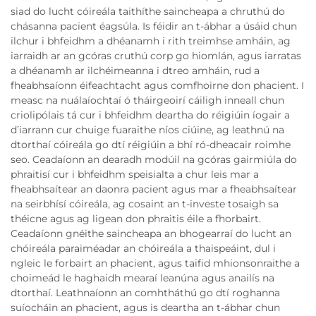
siad do lucht cóireála taithíthe saincheapa a chruthú do
chásanna pacient éagsúla. Is féidir an t-ábhar a úsáid chun
ilchur i bhfeidhm a dhéanamh i rith treimhse amháin, ag
iarraidh ar an gcóras cruthú corp go hiomlán, agus iarratas
a dhéanamh ar ilchéimeanna i dtreo amháin, rud a
fheabhsaíonn éifeachtacht agus comfhoirne don phacient. I
measc na nuálaíochtaí ó tháirgeoirí cáiligh inneall chun
criolipólais tá cur i bhfeidhm deartha do réigiúin íogair a
d’iarrann cur chuige fuaraithe níos ciúine, ag leathnú na
dtorthaí cóireála go dtí réigiúin a bhí ró-dheacair roimhe
seo. Ceadaíonn an dearadh modúil na gcóras gairmiúla do
phraitisí cur i bhfeidhm speisialta a chur leis mar a
fheabhsaítear an daonra pacient agus mar a fheabhsaítear
na seirbhísí cóireála, ag cosaint an t-investe tosaigh sa
théicne agus ag ligean don phraitis éile a fhorbairt.
Ceadaíonn gnéithe saincheapa an bhogearraí do lucht an
chóireála paraiméadar an chóireála a thaispeáint, dul i
ngleic le forbairt an phacient, agus taifid mhionsonraithe a
choimeád le haghaidh mearaí leanúna agus anailís na
dtorthaí. Leathnaíonn an comhtháthú go dtí roghanna
suíocháin an phacient, agus is deartha an t-ábhar chun