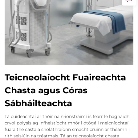
Teicneolaíocht Fuaireachta
Chasta agus Córas
Sábháilteachta
Tá cuideachtaí ar thóir na n-ionstraimí is fearr le haghaidh
cryolipolysis ag infheistíocht mhór i dtógáil meicníochtaí
fuaraithe casta a sholáthraíonn smacht cruinn ar théamh i
rith seisiúin na tréatmais. Tá an teicneolaíocht chasta