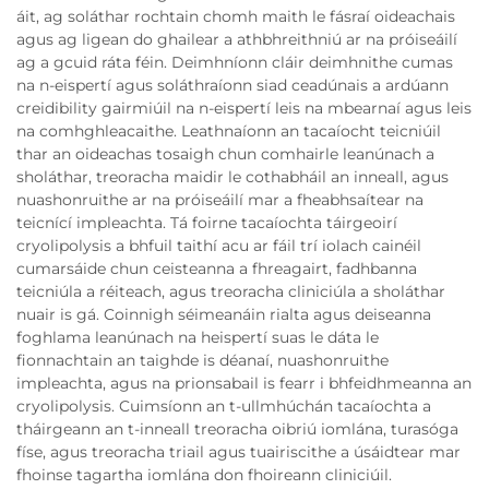
áit, ag soláthar rochtain chomh maith le fásraí oideachais
agus ag ligean do ghailear a athbhreithniú ar na próiseáilí
ag a gcuid ráta féin. Deimhníonn cláir deimhnithe cumas
na n-eispertí agus soláthraíonn siad ceadúnais a ardúann
creidibility gairmiúil na n-eispertí leis na mbearnaí agus leis
na comhghleacaithe. Leathnaíonn an tacaíocht teicniúil
thar an oideachas tosaigh chun comhairle leanúnach a
sholáthar, treoracha maidir le cothabháil an inneall, agus
nuashonruithe ar na próiseáilí mar a fheabhsaítear na
teicnící impleachta. Tá foirne tacaíochta táirgeoirí
cryolipolysis a bhfuil taithí acu ar fáil trí iolach cainéil
cumarsáide chun ceisteanna a fhreagairt, fadhbanna
teicniúla a réiteach, agus treoracha cliniciúla a sholáthar
nuair is gá. Coinnigh séimeanáin rialta agus deiseanna
foghlama leanúnach na heispertí suas le dáta le
fionnachtain an taighde is déanaí, nuashonruithe
impleachta, agus na prionsabail is fearr i bhfeidhmeanna an
cryolipolysis. Cuimsíonn an t-ullmhúchán tacaíochta a
tháirgeann an t-inneall treoracha oibriú iomlána, turasóga
físe, agus treoracha triail agus tuairiscithe a úsáidtear mar
fhoinse tagartha iomlána don fhoireann cliniciúil.