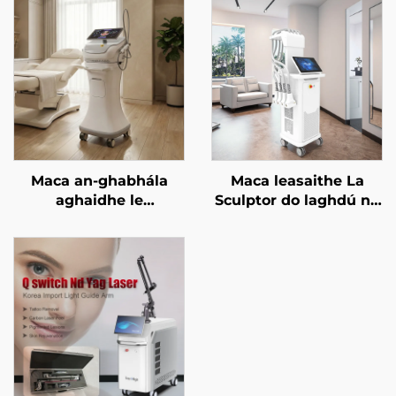
Maca an-ghabhála
Maca leasaithe La
aghaidhe le
Sculptor do laghdú na
micrighoirtíní óir agus
mboilgí, do chellulítis,
RF dá dhraoidh
le léasair diódach 1060
freastalaí 1/2 MHz
nm, do chruthú an
chorpais agus do chur
i mbárr an bholgáin