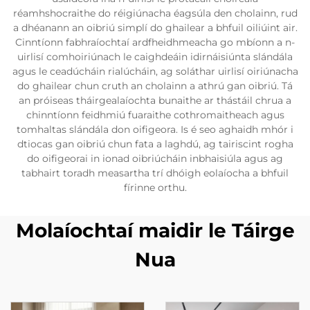
réamhshocraithe do réigiúnacha éagsúla den cholainn, rud
a dhéanann an oibriú simplí do ghailear a bhfuil oiliúint air.
Cinntíonn fabhraíochtaí ardfheidhmeacha go mbíonn a n-
uirlisí comhoiriúnach le caighdeáin idirnáisiúnta slándála
agus le ceadúcháin rialúcháin, ag soláthar uirlisí oiriúnacha
do ghailear chun cruth an cholainn a athrú gan oibriú. Tá
an próiseas tháirgealaíochta bunaithe ar thástáil chrua a
chinntíonn feidhmiú fuaraithe cothromaitheach agus
tomhaltas slándála don oifigeora. Is é seo aghaidh mhór i
dtiocas gan oibriú chun fata a laghdú, ag tairiscint rogha
do oifigeorai in ionad oibriúcháin inbhaisiúla agus ag
tabhairt toradh measartha trí dhóigh eolaíocha a bhfuil
fírinne orthu.
Molaíochtaí maidir le Táirge
Nua