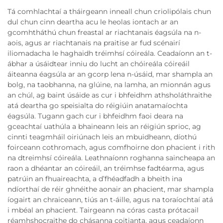
Tá comhlachtaí a tháirgeann inneall chun criolipólais chun
dul chun cinn deartha acu le heolas iontach ar an
gcomhtháthú chun freastal ar riachtanais éagsúla na n-
aois, agus ar riachtanais na praitise ar fud scénairí
iliomadacha le haghaidh tréimhsí cóireála. Ceadaíonn an t-
ábhar a úsáidtear inniu do lucht an chóireála cóireáil
áiteanna éagsúla ar an gcorp lena n-úsáid, mar shampla an
bolg, na taobhanna, na glúine, na lamha, an mionnán agus
an chúl, ag baint úsáide as cur i bhfeidhm athsholáthraithe
atá deartha go speisialta do réigiúin anatamaíochta
éagsúla. Tugann gach cur i bhfeidhm faoi deara na
gceachtaí uathúla a bhaineann leis an réigiún sprioc, ag
cinnti teagmháil oiriúnach leis an mbuidheann, díothú
foirceann cothromach, agus comfhoirne don phacient i rith
na dtreimhsí cóireála. Leathnaíonn roghanna saincheapa an
raon a dhéantar an cóireáil, an tréimhse fadtéarma, agus
patrúin an fhuaireachta, a d’fhéadfadh a bheith ina
ndíorthaí de réir ghnéithe aonair an phacient, mar shampla
íogairt an chraiceann, tiús an t-áille, agus na toraíochtaí atá
i mbéal an phacient. Tairgeann na córas casta prótacail
réamhshocraithe do chásanna coitianta, agus ceadaíonn