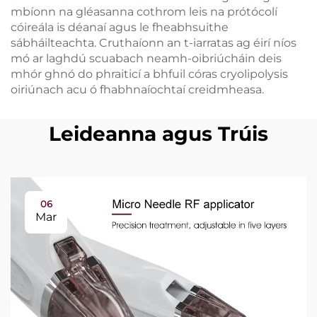
mbíonn na gléasanna cothrom leis na prótócolí
cóireála is déanaí agus le fheabhsuithe
sábháilteachta. Cruthaíonn an t-iarratas ag éirí níos
mó ar laghdú scuabach neamh-oibriúcháin deis
mhór ghnó do phraiticí a bhfuil córas cryolipolysis
oiriúnach acu ó fhabhnaíochtaí creidmheasa.
Leideanna agus Trúis
06
Mar