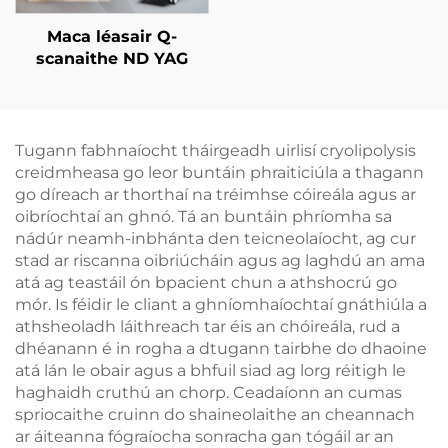
Maca léasair Q-
scanaithe ND YAG
Tugann fabhnaíocht tháirgeadh uirlisí cryolipolysis
creidmheasa go leor buntáin phraiticiúla a thagann
go díreach ar thorthaí na tréimhse cóireála agus ar
oibríochtaí an ghnó. Tá an buntáin phríomha sa
nádúr neamh-inbhánta den teicneolaíocht, ag cur
stad ar riscanna oibriúcháin agus ag laghdú an ama
atá ag teastáil ón bpacient chun a athshocrú go
mór. Is féidir le cliant a ghníomhaíochtaí gnáthiúla a
athsheoladh láithreach tar éis an chóireála, rud a
dhéanann é in rogha a dtugann tairbhe do dhaoine
atá lán le obair agus a bhfuil siad ag lorg réitigh le
haghaidh cruthú an chorp. Ceadaíonn an cumas
spriocaithe cruinn do shaineolaithe an cheannach
ar áiteanna fógraíocha sonracha gan tógáil ar an