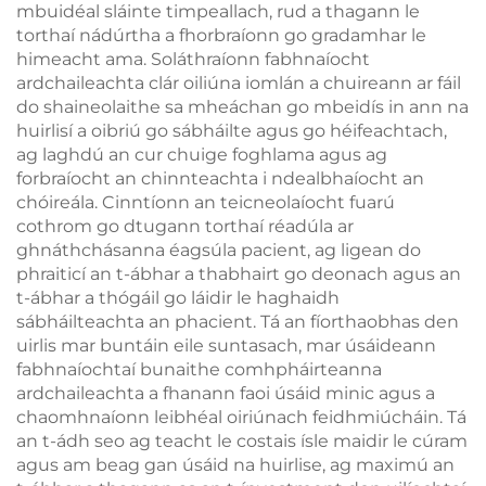
mbuidéal sláinte timpeallach, rud a thagann le
torthaí nádúrtha a fhorbraíonn go gradamhar le
himeacht ama. Soláthraíonn fabhnaíocht
ardchaileachta clár oiliúna iomlán a chuireann ar fáil
do shaineolaithe sa mheáchan go mbeidís in ann na
huirlisí a oibriú go sábháilte agus go héifeachtach,
ag laghdú an cur chuige foghlama agus ag
forbraíocht an chinnteachta i ndealbhaíocht an
chóireála. Cinntíonn an teicneolaíocht fuarú
cothrom go dtugann torthaí réadúla ar
ghnáthchásanna éagsúla pacient, ag ligean do
phraiticí an t-ábhar a thabhairt go deonach agus an
t-ábhar a thógáil go láidir le haghaidh
sábháilteachta an phacient. Tá an fíorthaobhas den
uirlis mar buntáin eile suntasach, mar úsáideann
fabhnaíochtaí bunaithe comhpháirteanna
ardchaileachta a fhanann faoi úsáid minic agus a
chaomhnaíonn leibhéal oiriúnach feidhmiúcháin. Tá
an t-ádh seo ag teacht le costais ísle maidir le cúram
agus am beag gan úsáid na huirlise, ag maximú an