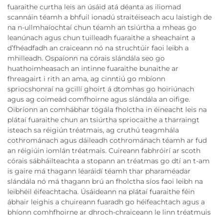
fuaraithe curtha leis an úsáid atá déanta as iliomad
scannáin téamh a bhfuil ionadú straitéiseach acu laistigh de
na n-ullmhaíochtaí chun téamh an tsiúrtha a mheas go
leanúnach agus chun tuilleadh fuaraithe a sheachaint a
d’fhéadfadh an craiceann nó na struchtúir faoi leibh a
mhilleadh. Ospaíonn na córais slándála seo go
huathoimheasach an intinne fuaraithe bunaithe ar
fhreagairt i rith an ama, ag cinntiú go mbíonn
spriocshonraí na gcillí ghoirt á dtomhas go hoiriúnach
agus ag coimeád comfhoirne agus slándála an oifige.
Oibríonn an comhábhar tógála fholctha in éineacht leis na
plátaí fuaraithe chun an tsiúrtha spriocaithe a tharraingt
isteach sa réigiún tréatmais, ag cruthú teagmhála
cothrománach agus dáileadh cothrománach téamh ar fud
an réigiúin iomlán tréatmais. Cuireann fabhróirí ar scoth
córais sábháilteachta a stopann an tréatmas go dtí an t-am
is gaire má thagann léaráidí téamh thar pharaméadar
slándála nó má thagann brú an fholctha síos faoi leibh na
leibhéil éifeachtacha. Úsáideann na plátaí fuaraithe féin
ábhair leighis a chuireann fuaradh go héifeachtach agus a
bhíonn comhfhoirne ar dhroch-chraiceann le linn tréatmuis