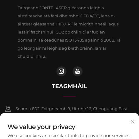
Tairgeann JONTELASER gléasanna leighis
aistéiteacha atá faoi dheimhniú FDA/CE, lena n-
áirítear gléasanna HIFU, RF le micrithinneáil agus
lasairí frachshinúil CO2 do chlinicí ar fud an
domhain. Tá ceadúnas ISO 13485 againn ó 2008. Tá
go leor gairmí leighis ag brath orainn. Iarr ar
chuidiú inniu.
TEAGMHÁIL
Seomra 802, Foirgneamh 9, Uimhir 16, Chenguang East
Road, Contae Fangshan, Beijing
We value your privacy
+86-13911459627
We use cookies and similar tools to provide our services.