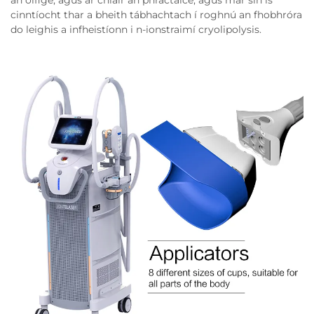
cinntíocht thar a bheith tábhachtach í roghnú an fhobhróra
do leighis a infheistíonn i n-ionstraimí cryolipolysis.