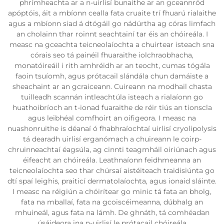
phrímheachta ar a n-uirlisí bunaithe ar an gceannród
apóptóis, áit a mbíonn cealla fata cruaite trí fhuarú rialaithe
agus a mbíonn siad á dtógáil go nádúrtha ag córas limfach
an cholainn thar roinnt seachtainí tar éis an chóireála. I
measc na gceachta teicneolaíochta a chuirtear isteach sna
córais seo tá painéil fhuaraithe iolchraobhacha,
monatóireáil i rith amhréidh ar an teocht, cumas tógála
faoin tsuíomh, agus prótacail slándála chun damáiste a
sheachaint ar an gcraiceann. Cuireann na modhail chasta
tuilleadh scannán intleachtúla isteach a rialaíonn go
huathoibríoch an t-ionad fuaraithe de réir tiús an tionscla
agus leibhéal comfhoirt an oifigeora. I measc na
nuashonruithe is déanaí ó fhabhraíochtaí uirlisí cryolipolysis
tá dearadh uirlisí erganómach a chuireann le coirp-
chruinneachtaí éagsúla, ag cinnti teagmháil oiriúnach agus
éifeacht an chóireála. Leathnaíonn feidhmeanna an
teicneolaíochta seo thar chúrsaí aistéiteach traidisiúnta go
dtí spaí leighis, praiticí dermatolaíochta, agus ionaid sláinte.
I measc na réigiún a chóirítear go minic tá fata an bholg,
fata na mballaí, fata na gcoiscéimeanna, dúbhalg an
mhuineál, agus fata na lámh. De ghnáth, tá comhéadan
úsáideora ina n-uirlisí le prótacail chóireála