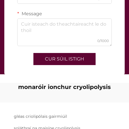
Message
0/1000
CUR SÚIL ISTIGH
monaróir ionchur cryolipolysis
gléas criolipólais gairmiúil
soláthraí na maisíne cryolipolysis