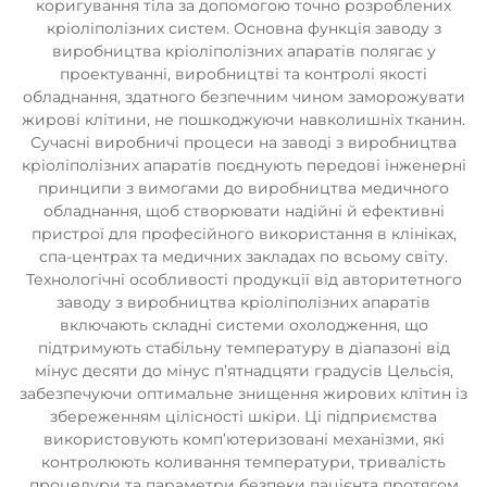
коригування тіла за допомогою точно розроблених
кріоліполізних систем. Основна функція заводу з
виробництва кріоліполізних апаратів полягає у
проектуванні, виробництві та контролі якості
обладнання, здатного безпечним чином заморожувати
жирові клітини, не пошкоджуючи навколишніх тканин.
Сучасні виробничі процеси на заводі з виробництва
кріоліполізних апаратів поєднують передові інженерні
принципи з вимогами до виробництва медичного
обладнання, щоб створювати надійні й ефективні
пристрої для професійного використання в клініках,
спа-центрах та медичних закладах по всьому світу.
Технологічні особливості продукції від авторитетного
заводу з виробництва кріоліполізних апаратів
включають складні системи охолодження, що
підтримують стабільну температуру в діапазоні від
мінус десяти до мінус п’ятнадцяти градусів Цельсія,
забезпечуючи оптимальне знищення жирових клітин із
збереженням цілісності шкіри. Ці підприємства
використовують комп’ютеризовані механізми, які
контролюють коливання температури, тривалість
процедури та параметри безпеки пацієнта протягом