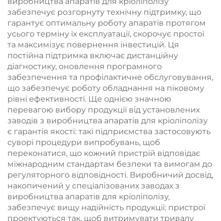
виробництва апаратів для кріоліполізу
забезпечує розгорнуту технічну підтримку, що
гарантує оптимальну роботу апаратів протягом
усього терміну їх експлуатації, скорочує простої
та максимізує повернення інвестицій. Ця
постійна підтримка включає дистанційну
діагностику, оновлення програмного
забезпечення та профілактичне обслуговування,
що забезпечує роботу обладнання на піковому
рівні ефективності. Ще однією значною
перевагою вибору продукції від установлених
заводів з виробництва апаратів для кріоліполізу
є гарантія якості: такі підприємства застосовують
суворі процедури випробувань, щоб
переконатися, що кожний пристрій відповідає
міжнародним стандартам безпеки та вимогам до
регуляторного відповідності. Виробничий досвід,
накопичений у спеціалізованих заводах з
виробництва апаратів для кріоліполізу,
забезпечує вищу надійність продукції: пристрої
проектуються так, щоб витримувати тривалу