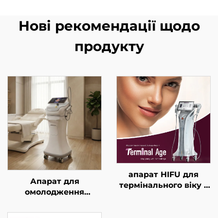
Нові рекомендації щодо
продукту
апарат HIFU для
Апарат для
термінального віку з
омолодження
точним лікуванням
обличчя з золотим
на 4 частотах,
мікроголковим RF-
підтягування