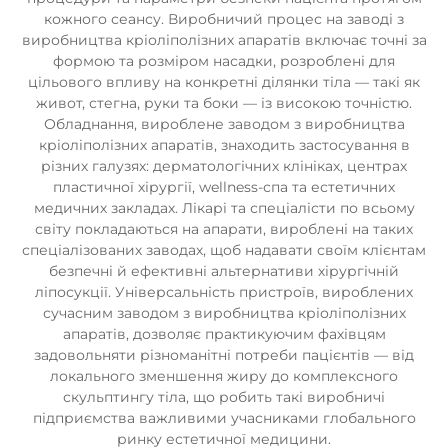
кожного сеансу. Виробничий процес на заводі з
виробництва кріоліполізних апаратів включає точні за
формою та розміром насадки, розроблені для
цільового впливу на конкретні ділянки тіла — такі як
живот, стегна, руки та боки — із високою точністю.
Обладнання, вироблене заводом з виробництва
кріоліполізних апаратів, знаходить застосування в
різних галузях: дерматологічних клініках, центрах
пластичної хірургії, wellness-спа та естетичних
медичних закладах. Лікарі та спеціалісти по всьому
світу покладаються на апарати, вироблені на таких
спеціалізованих заводах, щоб надавати своїм клієнтам
безпечні й ефективні альтернативи хірургічній
ліпосукції. Універсальність пристроїв, вироблених
сучасним заводом з виробництва кріоліполізних
апаратів, дозволяє практикуючим фахівцям
задовольняти різноманітні потреби пацієнтів — від
локального зменшення жиру до комплексного
скульптингу тіла, що робить такі виробничі
підприємства важливими учасниками глобального
ринку естетичної медицини.