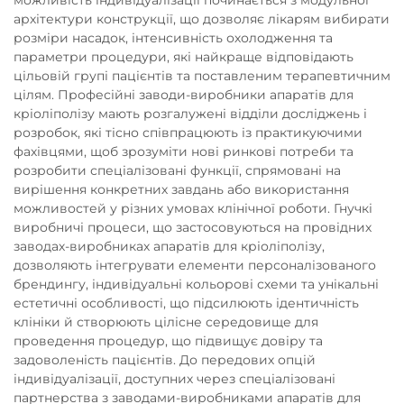
архітектури конструкції, що дозволяє лікарям вибирати
розміри насадок, інтенсивність охолодження та
параметри процедури, які найкраще відповідають
цільовій групі пацієнтів та поставленим терапевтичним
цілям. Професійні заводи-виробники апаратів для
кріоліполізу мають розгалужені відділи досліджень і
розробок, які тісно співпрацюють із практикуючими
фахівцями, щоб зрозуміти нові ринкові потреби та
розробити спеціалізовані функції, спрямовані на
вирішення конкретних завдань або використання
можливостей у різних умовах клінічної роботи. Гнучкі
виробничі процеси, що застосовуються на провідних
заводах-виробниках апаратів для кріоліполізу,
дозволяють інтегрувати елементи персоналізованого
брендингу, індивідуальні кольорові схеми та унікальні
естетичні особливості, що підсилюють ідентичність
клініки й створюють цілісне середовище для
проведення процедур, що підвищує довіру та
задоволеність пацієнтів. До передових опцій
індивідуалізації, доступних через спеціалізовані
партнерства з заводами-виробниками апаратів для