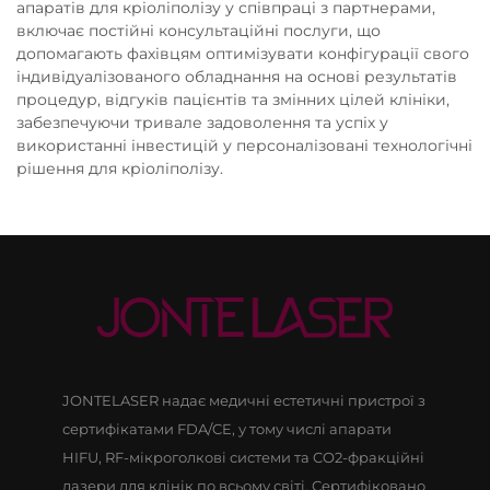
апаратів для кріоліполізу у співпраці з партнерами,
включає постійні консультаційні послуги, що
допомагають фахівцям оптимізувати конфігурації свого
індивідуалізованого обладнання на основі результатів
процедур, відгуків пацієнтів та змінних цілей клініки,
забезпечуючи тривале задоволення та успіх у
використанні інвестицій у персоналізовані технологічні
рішення для кріоліполізу.
JONTELASER надає медичні естетичні пристрої з
сертифікатами FDA/CE, у тому числі апарати
HIFU, RF-мікроголкові системи та CO2-фракційні
лазери для клінік по всьому світі. Сертифіковано