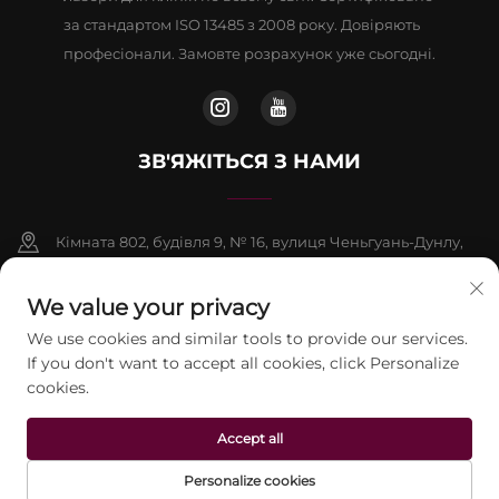
за стандартом ISO 13485 з 2008 року. Довіряють
професіонали. Замовте розрахунок уже сьогодні.
ЗВ'ЯЖІТЬСЯ З НАМИ
Кімната 802, будівля 9, № 16, вулиця Ченьгуань-Дунлу,
район Фаншань, Пекін
We value your privacy
+86-13911459627
We use cookies and similar tools to provide our services.
If you don't want to accept all cookies, click Personalize
[email protected]
cookies.
Авторське право © 2026 Пекінська компанія Jontelaser
Accept all
Technology CO., LTD. Усі права захищені.
Політика
конфіденційності
Personalize cookies