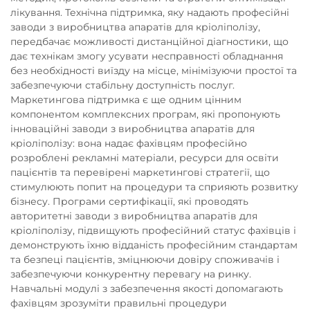
лікування. Технічна підтримка, яку надають професійні
заводи з виробництва апаратів для кріоліполізу,
передбачає можливості дистанційної діагностики, що
дає технікам змогу усувати несправності обладнання
без необхідності виїзду на місце, мінімізуючи простої та
забезпечуючи стабільну доступність послуг.
Маркетингова підтримка є ще одним цінним
компонентом комплексних програм, які пропонують
інноваційні заводи з виробництва апаратів для
кріоліполізу: вона надає фахівцям професійно
розроблені рекламні матеріали, ресурси для освіти
пацієнтів та перевірені маркетингові стратегії, що
стимулюють попит на процедури та сприяють розвитку
бізнесу. Програми сертифікації, які проводять
авторитетні заводи з виробництва апаратів для
кріоліполізу, підвищують професійний статус фахівців і
демонструють їхню відданість професійним стандартам
та безпеці пацієнтів, зміцнюючи довіру споживачів і
забезпечуючи конкурентну перевагу на ринку.
Навчальні модулі з забезпечення якості допомагають
фахівцям зрозуміти правильні процедури