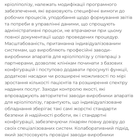
кріоліполізу, належать модифікації програмного
забезпечення, які враховують специфічні вимоги до
робочих процесів, уподобання щодо формування звітів
та потреби в управлінні даними, що спрощують
адміністративні процеси, не втрачаючи при цьому
повної документації щодо проведених процедур.
Масштабованість, притаманна індивідуалізованим
системам, що виробляють професійні заводи-
виробники апаратів для кріоліполізу у співпраці з
партнерами, дозволяє клінікам починати з базових
конфігурацій і поступово додавати просунуті функції,
додаткові насадки чи розширені можливості по мірі
зростання кількості пацієнтів та розширення спектру
наданих послуг. Заходи контролю якості, які
впроваджують авторитетні заводи-виробники апаратів
для кріоліполізу, гарантують, що індивідуалізоване
обладнання зберігає такі самі жорсткі стандарти
безпеки й надійності роботи, як і стандартні
конфігурації, забезпечуючи лікарям повну довіру до
своїх спеціалізованих систем. Колаборативний підхід,
який застосовують провідні заводи-виробники