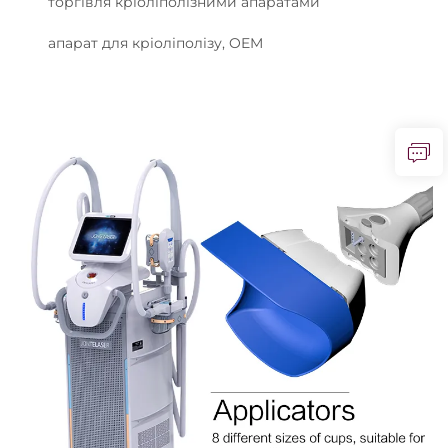
торгівля кріоліполізними апаратами
апарат для кріоліполізу, OEM