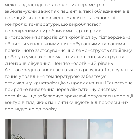
межі заздалегідь встановлених параметрів,
забезпечуючи захист як пацієнтів, так і обладнання від
потенційних пошкоджень. Надійність технології
контролю температури, що виробляється
перевіреними виробничими партнерами з
виготовлення апаратів для кріоліполізу, підтверджена
обширними клінічними випробуваннями та даними
практичного застосування, що демонструють стабільну
роботу в умовах різноманітних пацієнтських груп та
сценаріїв лікування. Цей технологічний рівень
безпосередньо впливає на якість результатів лікування:
точне управління температурою забезпечує
оптимальну кристалізацію жирових клітин і їх наступне
природне виведення через лімфатичну систему
організму, що забезпечує вражаючі результати корекції
контурів тіла, яких пацієнти очікують від професійних
процедур кріоліполізу.