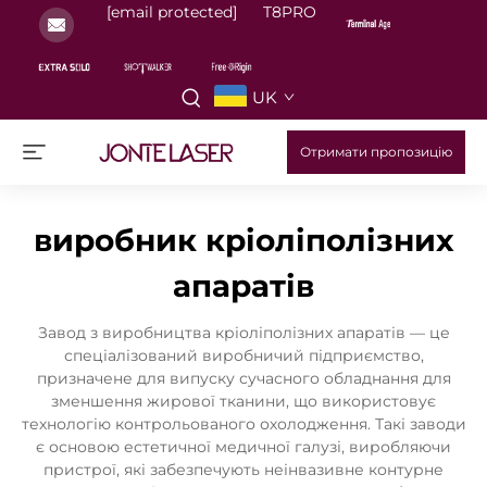
[email protected]
T8PRO
UK
Отримати пропозицію
виробник кріоліполізних
апаратів
Завод з виробництва кріоліполізних апаратів — це
спеціалізований виробничий підприємство,
призначене для випуску сучасного обладнання для
зменшення жирової тканини, що використовує
технологію контрольованого охолодження. Такі заводи
є основою естетичної медичної галузі, виробляючи
пристрої, які забезпечують неінвазивне контурне