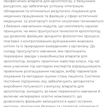
професійних апаратів для кріоліполізу, є безцінним
ресурсом, що забезпечує успішну інтеграцію
обладнання та оптимальні результати лікування для
медичних працівників та фахівців у сфері естетичної
медицини. Ці розгорнуті освітні ініціативи починаються
з базових навчальних модулів, що охоплюють наукові
принципи, на яких ґрунтується технологія кріоліполізу,
що дозволяє фахівцям зрозуміти фізіологічні процеси,
пов’язані з контролюваним руйнуванням жирових
клітин та їх природним виведенням з організму. До
складу просунутого навчання, яке пропонують
перевірені заводи з виробництва апаратів для
кріоліполізу, входять практичні майстер-класи, під час
яких учасники під наглядом експертів відпрацьовують
правильне розташування насадок, вибір параметрів
лікування та методики оцінки стану пацієнта. Система
постійної підтримки, яку забезпечують авторитетні
виробничі потужності з випуску апаратів для
кріоліполізу, виходить за межі первинного навчання й
включає неперервні освітні можливості, що
дозволяють фахівцям залишатися в курсі останніх
методик, протоколів безпеки та стратегій оптимізації