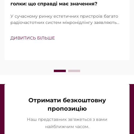
голки: що справді має значення?
У сучасному ринку естетичних пристроїв багато
радіочастотних систем мікронідлінгу заявляють
про наявність вакуумної технології та ізольованих
голок. Проте справжнє питання полягає не просто
ДИВИТИСЬ БІЛЬШЕ
в тому, чи існують ці функції, а в тому, наскільки
точно вони працюють під час клінічного
лікування…
Отримати безкоштовну
пропозицію
Наш представник зв'яжеться з вами
найближчим часом.