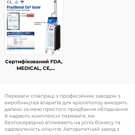
впливом подвійної
обличчя, підтяжки
частоти 1/2 МГц
шкіри та контурної
корекції тіла
Сертифікований FDA,
MEDICAL, CE,
MMDSAP апарат із
фракційним лазером
CO₂
Переваги співпраці з професійним заводом з
виробництва апаратів для кріоліполізу виходять
далеко за межі простого придбання обладнання
й надають комплексні переваги, які
безпосередньо впливають на успіх бізнесу та
задоволеність клієнтів. Авторитетний завод з