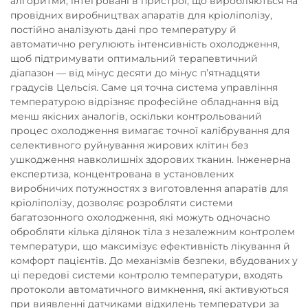
алгоритми, інтегровані в пристрої, що виробляються на
провідних виробництвах апаратів для кріоліполізу,
постійно аналізують дані про температуру й
автоматично регулюють інтенсивність охолодження,
щоб підтримувати оптимальний терапевтичний
діапазон — від мінус десяти до мінус п’ятнадцяти
градусів Цельсія. Саме ця точна система управління
температурою відрізняє професійне обладнання від
менш якісних аналогів, оскільки контрольований
процес охолодження вимагає точної калібрування для
селективного руйнування жирових клітин без
ушкодження навколишніх здорових тканин. Інженерна
експертиза, концентрована в установлених
виробничих потужностях з виготовлення апаратів для
кріоліполізу, дозволяє розробляти системи
багатозонного охолодження, які можуть одночасно
обробляти кілька ділянок тіла з незалежним контролем
температури, що максимізує ефективність лікування й
комфорт пацієнтів. До механізмів безпеки, вбудованих у
ці передові системи контролю температури, входять
протоколи автоматичного вимкнення, які активуються
при виявленні датчиками відхилень температури за