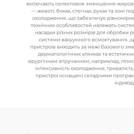
включають селективне зменшення жирової т
— животі, боках, стегнах, руках та зоні
охолодження, що забезпечує рівномірн
технічних особливостей належать систем
насадки різних розмірів для обробки р
системи вакуумного всмоктування, щ
пристроїв виходить за межі базового з
дерматологічних клініках та естетичн
хірургічним втручанням, наприклад, ліпос
інтенсивність охолодження, тривалість 
пристрої оснащені складними програм
індивід