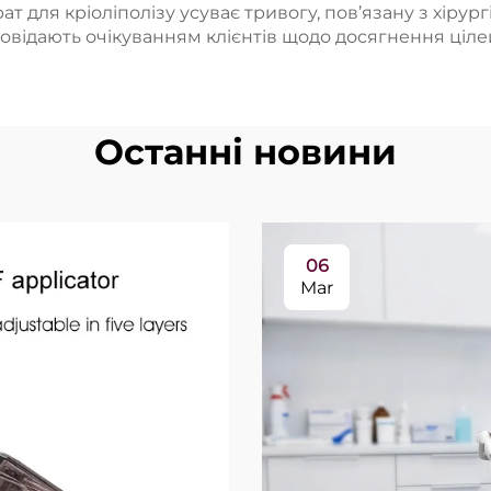
т для кріоліполізу усуває тривогу, пов’язану з хірур
повідають очікуванням клієнтів щодо досягнення цілей
Останні новини
06
Mar