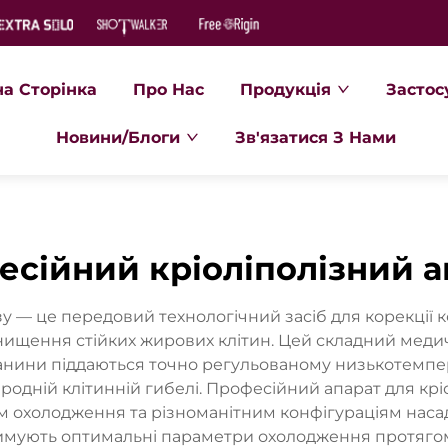
на Сторінка
Про Нас
Продукція
Застос
Новини/Блоги
Зв'язатися З Нами
есійний кріоліполізний а
у — це передовий технологічний засіб для корекції к
ищення стійких жирових клітин. Цей складний медичн
тканини піддаються точно регульованому низькотемпе
родній клітинній гибелі. Професійний апарат для кріо
 охолодження та різноманітним конфігураціям насадо
имують оптимальні параметри охолодження протягом 