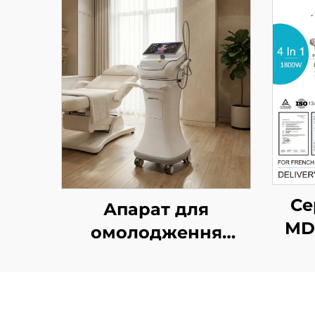
Се
Апарат для
MD
омолодження
обличчя з золотим
мікроголковим RF-
вид
впливом подвійної