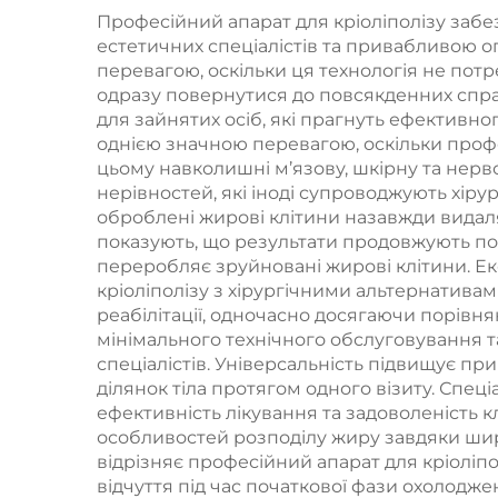
т
частоти 1/2 МГц
Професійний апарат для кріоліполізу заб
естетичних спеціалістів та привабливою оп
перевагою, оскільки ця технологія не потре
н
одразу повернутися до повсякденних справ
пот
для зайнятих осіб, які прагнуть ефективн
однією значною перевагою, оскільки профе
12
цьому навколишні м’язову, шкірну та нерв
30
нерівностей, які іноді супроводжують хіру
оброблені жирові клітини назавжди видал
лаз
показують, що результати продовжують пок
хви
переробляє зруйновані жирові клітини. Е
кріоліполізу з хірургічними альтернативам
нм, 
реабілітації, одночасно досягаючи порівн
мінімального технічного обслуговування т
спеціалістів. Універсальність підвищує пр
ділянок тіла протягом одного візиту. Сп
ефективність лікування та задоволеність кл
особливостей розподілу жиру завдяки широ
відрізняє професійний апарат для кріоліпол
відчуття під час початкової фази охолодж