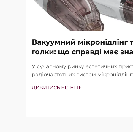
Вакуумний мікронідлінг т
голки: що справді має зн
У сучасному ринку естетичних прис
радіочастотних систем мікронідлін
наявність вакуумної технології та із
ДИВИТИСЬ БІЛЬШЕ
Проте справжнє питання полягає не
існують ці функції, а в тому, наскіл
працюють під час клінічного лікува