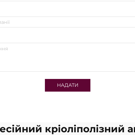
НАДАТИ
есійний кріоліполізний а