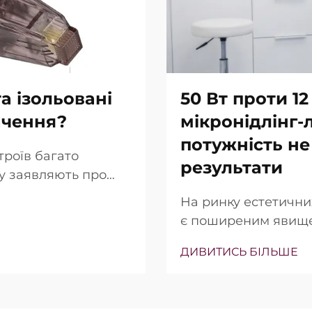
а ізольовані
50 Вт проти 12
ачення?
мікронідлінг-
потужність не
троїв багато
результати
гу заявляють про
ольованих голок.
На ринку естетични
 просто в тому, чи
є поширеним явище
ьки точно вони
(Вт) часто підкрес
ння…
ДИВИТИСЬ БІЛЬШЕ
продажу. Однак з кл
інша. У багатьох ви