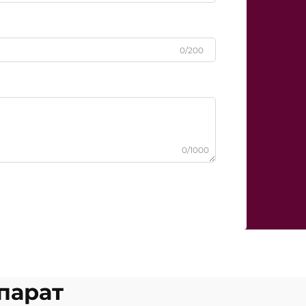
0/200
0/1000
парат