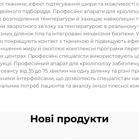
канини, ефект підтягування шкіри та можливості ск
 подвійного підборіддя. Професійні апарати для кріолі
е розподілення температури й захищає навколишні т
и зворотного зв’язку за температурою в реальному ч
ізних ділянок тіла та інтегровані механізми безпеки
о покращують контакт з тканиною й підвищують ефект
меншення жиру й охоплює комплексні програми перет
их центрах. Професійні спеціалісти використовують ц
укції. Професійний апарат для кріоліполізу забезпеч
сеансу від 35 до 75 хвилин на одну ділянку та різні п
ними інтерфейсами, що дозволяють спеціалістам н
уальних потреб пацієнтів та аналізу їхньої тілесної ком
Нові продукти