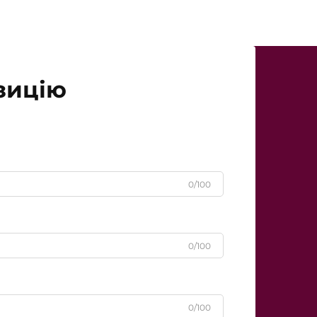
зицію
0/100
0/100
0/100