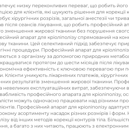
ипу «4 в 1» зі
езпечує низку переконливих переваг, що робить йог
змінними
цією для клієнтів, які шукують рішення для корекції 
бує хірургічних розрізів, загальної анестезії чи трива
асадками та
 після сеансів лікування, що робить професійний ап
ужністю 600 Вт,
ого зменшення жирової тканини без порушення свого 
сійний апарат для кріоліполізу спрямований на кон
00 Вт, 1800 Вт,
ову тканини. Цей селективний підхід забезпечує при
00 Вт; діодний
ргічні процедури. Професійний апарат для кріоліполіз
яються з організму за допомогою природних метаболі
ер з довжинами
ращуватися протягом до шести місяців після лікуван
ль 755 нм, 808
кономічна ефективність є ключовою перевагою при п
и. Клієнти уникують лікарняних платежів, хірургічних
940 нм, 1064 нм
янних результатів зменшення жирової тканини. Профе
а невеликих експлуатаційних витрат, забезпечуючи ві
ивабливість професійного апарата для кріоліполізу, о
еціалісти можуть одночасно працювати над різними 
ієнтів. Професійний апарат для кріоліполізу адаптуєт
кому асортименту насадок різних розмірів і форм. К
ізу від інших методів корекції контурів тіла. Більшіс
ення, а багато з них читають, працюють з електрон