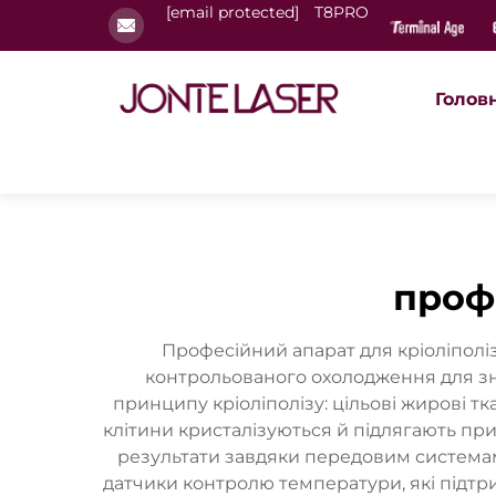
[email protected]
T8PRO
Голов
проф
Професійний апарат для кріоліполіз
контрольованого охолодження для зн
принципу кріоліполізу: цільові жирові 
клітини кристалізуються й підлягають при
результати завдяки передовим системам
датчики контролю температури, які підтр