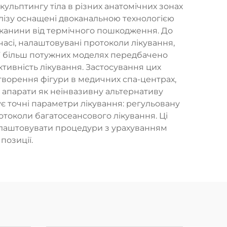
ульптингу тіла в різних анатомічних зонах
полізу оснащені двоканальною технологією
канини від термічного пошкодження. До
асі, налаштовувані протоколи лікування,
. У більш потужних моделях передбачено
ивність лікування. Застосування цих
ворення фігури в медичних спа-центрах,
і апарати як неінвазивну альтернативу
ує точні параметри лікування: регульовану
ротоколи багатосеансового лікування. Ці
алаштовувати процедури з урахуванням
позиції.