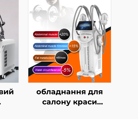
вий
обладнання для
салону краси
YAG-
Ciccslim з
електромагнітною
стимуляцією м’язів