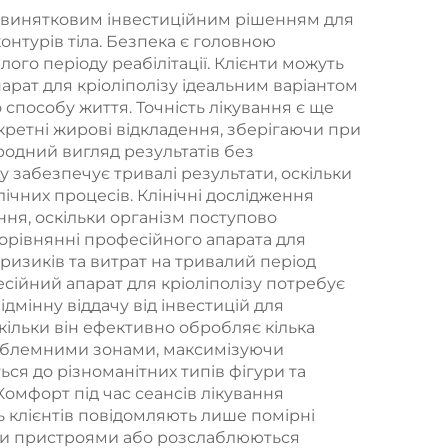
(EMS), 3 Тесла, 4
о винятковим інвестиційним рішенням для
контурів тіла. Безпека є головною
ручки
лого періоду реабілітації. Клієнти можуть
арат для кріоліполізу ідеальним варіантом
способу життя. Точність лікування є ще
кретні жирові відкладення, зберігаючи при
родний вигляд результатів без
у забезпечує тривалі результати, оскільки
чних процесів. Клінічні дослідження
ня, оскільки організм поступово
орівнянні професійного апарата для
 ризиків та витрат на тривалий період
сійний апарат для кріоліполізу потребує
дмінну віддачу від інвестицій для
скільки він ефективно обробляє кілька
проблемними зонами, максимізуючи
ься до різноманітних типів фігури та
омфорт під час сеансів лікування
ть клієнтів повідомляють лише помірні
ними пристроями або розслаблюються