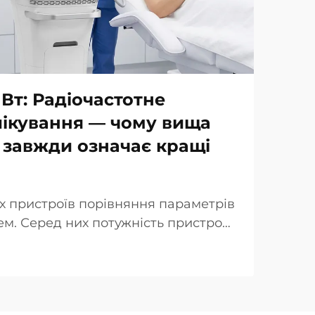
 Вт: Радіочастотне
лікування — чому вища
 завжди означає кращі
х пристроїв порівняння параметрів
м. Серед них потужність пристрою
люється як ключова перевага при
інічної точки зору реальність дещо
падках так звана «потужність…»