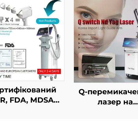
ртифікований
Q-перемикаче
R, FDA, MDSAP
лазер на
апарат для
неодимовому 
лазерного
кристалі
алення волосся