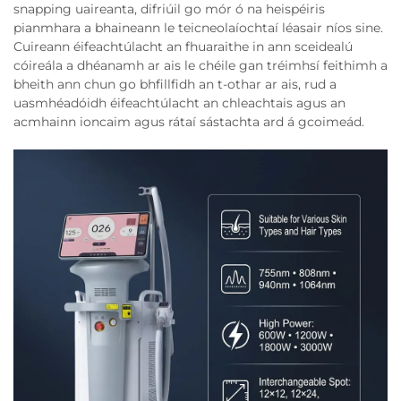
snapping uaireanta, difriúil go mór ó na heispéiris
pianmhara a bhaineann le teicneolaíochtaí léasair níos sine.
Cuireann éifeachtúlacht an fhuaraithe in ann sceidealú
cóireála a dhéanamh ar ais le chéile gan tréimhsí feithimh a
bheith ann chun go bhfillfidh an t-othar ar ais, rud a
uasmhéadóidh éifeachtúlacht an chleachtais agus an
acmhainn ioncaim agus rátaí sástachta ard á gcoimeád.