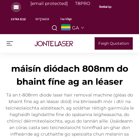
[email protected]
T8PRO
GA
Faigh Quotation
máisín diódach 808nm do
bhaint fíne ag an léaser
Tá an t-808nm diode laser hair removal machine (gléas do
bhaint fíne ag an léasar diód) ina bhriseadh mór i dtír na
teicneolaíochta aistéiteach, ag soláthar réitigh gairmiúla le
haghaidh laghdaithe fíne do spásanna leigheasacha, do
chlinicí déirmiteolaíochta, agus do lannán aille. Úsáideann
an córas casta seo teicneolaíocht tonnfhad an-ghar don
infheárrde ag cruthaithe go speisialta chun melanin sa