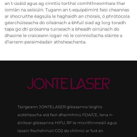
an t-úsáid agus ag cinntiú torthaí comhthreomhara thar
iomlán na seisiúin. Tugann an t-equipéimint faoi cheannas
ar shocruithe éagsúla le haghaidh an chórais, ó phrótócola
géarchúiseacha do oileánach a bhfuil siad ag lorg toradh
tapa go dtí prósanna tuirseach a bheadh oiriúnach do
dhaoine le craiceann íogair nó le coinníollacha sláinte a
d’iarrann paraiméadair athsheachanta.
Tairgeann JONTELASER gléasanna leighis
aistéiteacha atá faoi dheimhniú FDA/CE, lena n-
áirítear gléasanna HIFU, RF le micrithinneáil agus
lasairí frachshinúil CO2 do chlinicí ar fud an