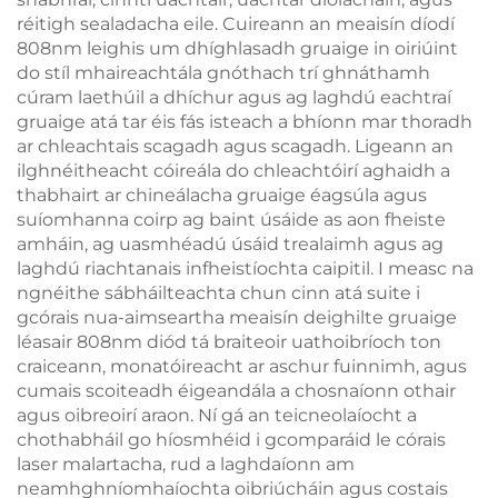
réitigh sealadacha eile. Cuireann an meaisín díodí
808nm leighis um dhíghlasadh gruaige in oiriúint
do stíl mhaireachtála gnóthach trí ghnáthamh
cúram laethúil a dhíchur agus ag laghdú eachtraí
gruaige atá tar éis fás isteach a bhíonn mar thoradh
ar chleachtais scagadh agus scagadh. Ligeann an
ilghnéitheacht cóireála do chleachtóirí aghaidh a
thabhairt ar chineálacha gruaige éagsúla agus
suíomhanna coirp ag baint úsáide as aon fheiste
amháin, ag uasmhéadú úsáid trealaimh agus ag
laghdú riachtanais infheistíochta caipitil. I measc na
ngnéithe sábháilteachta chun cinn atá suite i
gcórais nua-aimseartha meaisín deighilte gruaige
léasair 808nm diód tá braiteoir uathoibríoch ton
craiceann, monatóireacht ar aschur fuinnimh, agus
cumais scoiteadh éigeandála a chosnaíonn othair
agus oibreoirí araon. Ní gá an teicneolaíocht a
chothabháil go híosmhéid i gcomparáid le córais
laser malartacha, rud a laghdaíonn am
neamhghníomhaíochta oibriúcháin agus costais