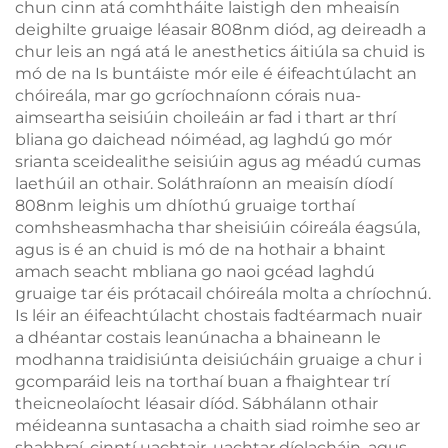
chun cinn atá comhtháite laistigh den mheaisín
deighilte gruaige léasair 808nm diód, ag deireadh a
chur leis an ngá atá le anesthetics áitiúla sa chuid is
mó de na Is buntáiste mór eile é éifeachtúlacht an
chóireála, mar go gcríochnaíonn córais nua-
aimseartha seisiúin choileáin ar fad i thart ar thrí
bliana go daichead nóiméad, ag laghdú go mór
srianta sceidealithe seisiúin agus ag méadú cumas
laethúil an othair. Soláthraíonn an meaisín díodí
808nm leighis um dhíothú gruaige torthaí
comhsheasmhacha thar sheisiúin cóireála éagsúla,
agus is é an chuid is mó de na hothair a bhaint
amach seacht mbliana go naoi gcéad laghdú
gruaige tar éis prótacail chóireála molta a chríochnú.
Is léir an éifeachtúlacht chostais fadtéarmach nuair
a dhéantar costais leanúnacha a bhaineann le
modhanna traidisiúnta deisiúcháin gruaige a chur i
gcomparáid leis na torthaí buan a fhaightear trí
theicneolaíocht léasair díód. Sábhálann othair
méideanna suntasacha a chaith siad roimhe seo ar
shabhraí, cinntí uachtair, uachtar díolacháin, agus