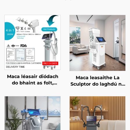
Maca léasair diódach
Maca leasaithe La
do bhaint as folt,
Sculptor do laghdú na
ceadaithe ag an FDA,
mboilgí, do chellulítis,
ag an MDR, agus ag an
le léasair diódach 1060
MDSAP, 600W, 1200W,
nm, do chruthú an
1800W, 3000W, 4 i 1, le
chorpais agus do chur
spásanna in ionadú,
i mbárr an bholgáin
755 nm, 808 nm, 940
nm, 1064 nm