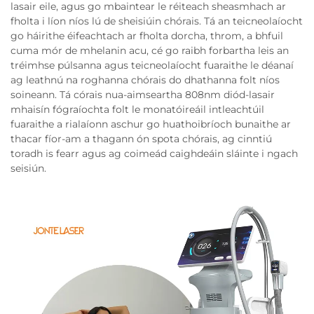
lasair eile, agus go mbaintear le réiteach sheasmhach ar
fholta i líon níos lú de sheisiúin chórais. Tá an teicneolaíocht
go háirithe éifeachtach ar fholta dorcha, throm, a bhfuil
cuma mór de mhelanin acu, cé go raibh forbartha leis an
tréimhse púlsanna agus teicneolaíocht fuaraithe le déanaí
ag leathnú na roghanna chórais do dhathanna folt níos
soineann. Tá córais nua-aimseartha 808nm diód-lasair
mhaisín fógraíochta folt le monatóireáil intleachtúil
fuaraithe a rialaíonn aschur go huathoibríoch bunaithe ar
thacar fíor-am a thagann ón spota chórais, ag cinntiú
toradh is fearr agus ag coimeád caighdeáin sláinte i ngach
seisiún.