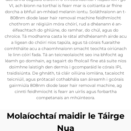
VI, ach bíonn na torthaí is fearr mar is coitianta ar fhíne
dorcha a bhfuil an-mhéad melanin iontu. Soláthraíonn an t-
808nm diode laser hair removal machine feidhmíocht
chothrom ar réigiúin móra chóirí, rud a dhéanann é an-
éifeachtach do ghlúine, do ramhar, do chúl, agus do
chroíce. Tá modhanna casta le rátaí athdhéanamh airde acu
a ligean do chóirí níos tapúla, agus tá córais fuaraithe
comhtháite acu a chaomhnaíonn smacht teochta oiriúnach
le linn cóirí fada. Tá an teicneolaíocht seo ina bhfocht ag
léamh go domhain, ag tagairt do fholcail fíne atá suite níos
doimhne laistigh den dermis i gcomparáid le córais IPL
traidisiúnta. De ghnáth, tá cláir oiliúna iomlána, tacaíocht
teicniúil, agus prótacail cothabhála san áireamh i gcórais
gairmiúla 808nm diode laser hair removal machine, ag
cinnti feidhmíocht is fearr an uirlis agus forbartha
competanais an mhúinteora.
Molaíochtaí maidir le Táirge
Nua