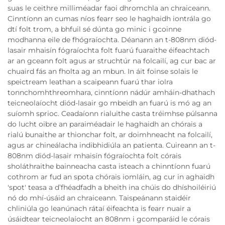
suas le ceithre milliméadar faoi dhromchla an chraiceann.
Cinntíonn an cumas níos fearr seo le haghaidh iontrála go
dtí folt trom, a bhfuil sé dúnta go minic i gcoinne
modhanna eile de fhógraíochta. Déanann an t-808nm diód-
lasair mhaisín fógraíochta folt fuarú fuaraithe éifeachtach
ar an gceann folt agus ar struchtúr na folcailí, ag cur bac ar
chuaird fás an fholta ag an mbun. In áit foinse solais le
speictream leathan a scaipeann fuarú thar iolra
tonnchomhthreomhara, cinntíonn nádúr amháin-dhathach
teicneolaíocht diód-lasair go mbeidh an fuarú is mó ag an
suíomh sprioc. Ceadaíonn rialuithe casta tréimhse púlsanna
do lucht oibre an paraiméadair le haghaidh an chórais a
rialú bunaithe ar thionchar folt, ar doimhneacht na folcailí,
agus ar chineálacha indibhidiúla an patienta. Cuireann an t-
808nm diód-lasair mhaisín fógraíochta folt córais
sholáthraithe bainneacha casta isteach a chinntíonn fuarú
cothrom ar fud an spota chórais iomláin, ag cur in aghaidh
'spot' teasa a d’fhéadfadh a bheith ina chúis do dhíshoiléiriú
nó do mhí-úsáid an chraiceann. Taispeánann staidéir
chliniúla go leanúnach rátaí éifeachta is fearr nuair a
úsáidtear teicneolaíocht an 808nm i gcomparáid le córais