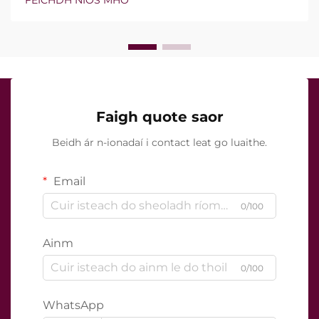
seo ann nó nach bhfuil, ach conas a oibríonn siad go
cruinn le linn na tréatmais chliniciúla...
Faigh quote saor
Beidh ár n-ionadaí i contact leat go luaithe.
Email
0/100
Ainm
0/100
WhatsApp