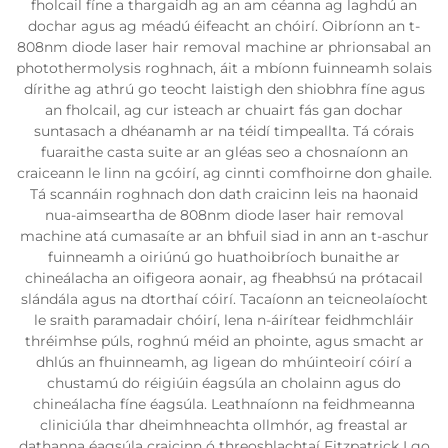
fholcail fíne a thargaidh ag an am céanna ag laghdú an
dochar agus ag méadú éifeacht an chóirí. Oibríonn an t-
808nm diode laser hair removal machine ar phrionsabal an
photothermolysis roghnach, áit a mbíonn fuinneamh solais
dírithe ag athrú go teocht laistigh den shiobhra fíne agus
an fholcail, ag cur isteach ar chuairt fás gan dochar
suntasach a dhéanamh ar na téidí timpeallta. Tá córais
fuaraithe casta suite ar an gléas seo a chosnaíonn an
craiceann le linn na gcóirí, ag cinnti comfhoirne don ghaile.
Tá scannáin roghnach don dath craicinn leis na haonaid
nua-aimseartha de 808nm diode laser hair removal
machine atá cumasaíte ar an bhfuil siad in ann an t-aschur
fuinneamh a oiriúnú go huathoibríoch bunaithe ar
chineálacha an oifigeora aonair, ag fheabhsú na prótacail
slándála agus na dtorthaí cóirí. Tacaíonn an teicneolaíocht
le sraith paramadair chóirí, lena n-áirítear feidhmchláir
thréimhse púls, roghnú méid an phointe, agus smacht ar
dhlús an fhuinneamh, ag ligean do mhúinteoirí cóirí a
chustamú do réigiúin éagsúla an cholainn agus do
chineálacha fíne éagsúla. Leathnaíonn na feidhmeanna
cliniciúla thar dheimhneachta ollmhór, ag freastal ar
dathanna éagsúla craicinn ó threoshlachtaí Fitzpatrick I go