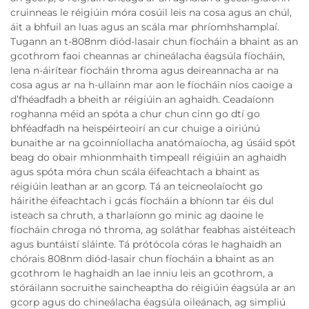
cruinneas le réigiúin móra cosúil leis na cosa agus an chúl,
áit a bhfuil an luas agus an scála mar phríomhshamplaí.
Tugann an t-808nm diód-lasair chun fíocháin a bhaint as an
gcothrom faoi cheannas ar chineálacha éagsúla fíocháin,
lena n-áirítear fíocháin throma agus deireannacha ar na
cosa agus ar na h-ullainn mar aon le fíocháin níos caoige a
d’fhéadfadh a bheith ar réigiúin an aghaidh. Ceadaíonn
roghanna méid an spóta a chur chun cinn go dtí go
bhféadfadh na heispéirteoirí an cur chuige a oiriúnú
bunaithe ar na gcoinníollacha anatómaíocha, ag úsáid spót
beag do obair mhionmhaith timpeall réigiúin an aghaidh
agus spóta móra chun scála éifeachtach a bhaint as
réigiúin leathan ar an gcorp. Tá an teicneolaíocht go
háirithe éifeachtach i gcás fíocháin a bhíonn tar éis dul
isteach sa chruth, a tharlaíonn go minic ag daoine le
fíocháin chroga nó throma, ag soláthar feabhas aistéiteach
agus buntáistí sláinte. Tá prótócola córas le haghaidh an
chórais 808nm diód-lasair chun fíocháin a bhaint as an
gcothrom le haghaidh an lae inniu leis an gcothrom, a
stóráilann socruithe saincheaptha do réigiúin éagsúla ar an
gcorp agus do chineálacha éagsúla oileánach, ag simpliú