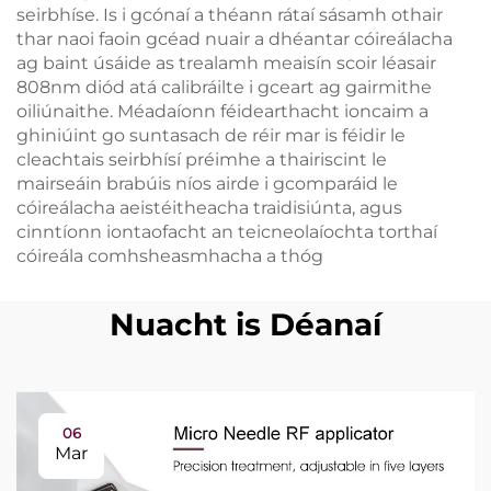
seirbhíse. Is i gcónaí a théann rátaí sásamh othair
thar naoi faoin gcéad nuair a dhéantar cóireálacha
ag baint úsáide as trealamh meaisín scoir léasair
808nm diód atá calibráilte i gceart ag gairmithe
oiliúnaithe. Méadaíonn féidearthacht ioncaim a
ghiniúint go suntasach de réir mar is féidir le
cleachtais seirbhísí préimhe a thairiscint le
mairseáin brabúis níos airde i gcomparáid le
cóireálacha aeistéitheacha traidisiúnta, agus
cinntíonn iontaofacht an teicneolaíochta torthaí
cóireála comhsheasmhacha a thóg
Nuacht is Déanaí
06
Mar