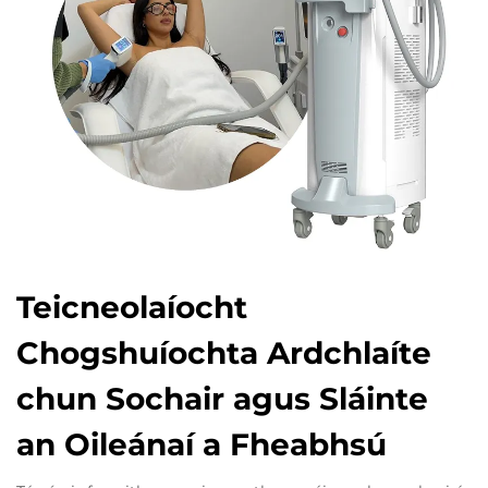
Teicneolaíocht
Chogshuíochta Ardchlaíte
chun Sochair agus Sláinte
an Oileánaí a Fheabhsú