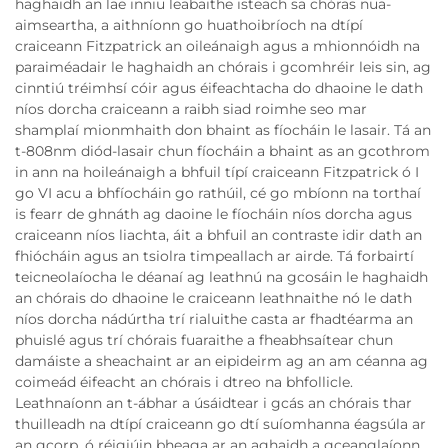
haghaidh an lae inniu leabaithe isteach sa chóras nua-
aimseartha, a aithníonn go huathoibríoch na dtípí
craiceann Fitzpatrick an oileánaigh agus a mhionnóidh na
paraiméadair le haghaidh an chórais i gcomhréir leis sin, ag
cinntiú tréimhsí cóir agus éifeachtacha do dhaoine le dath
níos dorcha craiceann a raibh siad roimhe seo mar
shamplaí mionmhaith don bhaint as fíocháin le lasair. Tá an
t-808nm diód-lasair chun fíocháin a bhaint as an gcothrom
in ann na hoileánaigh a bhfuil típí craiceann Fitzpatrick ó I
go VI acu a bhfíocháin go rathúil, cé go mbíonn na torthaí
is fearr de ghnáth ag daoine le fíocháin níos dorcha agus
craiceann níos liachta, áit a bhfuil an contraste idir dath an
fhiócháin agus an tsiolra timpeallach ar airde. Tá forbairtí
teicneolaíocha le déanaí ag leathnú na gcosáin le haghaidh
an chórais do dhaoine le craiceann leathnaithe nó le dath
níos dorcha nádúrtha trí rialuithe casta ar fhadtéarma an
phuislé agus trí chórais fuaraithe a fheabhsaítear chun
damáiste a sheachaint ar an eipideirm ag an am céanna ag
coimeád éifeacht an chórais i dtreo na bhfollicle.
Leathnaíonn an t-ábhar a úsáidtear i gcás an chórais thar
thuilleadh na dtípí craiceann go dtí suíomhanna éagsúla ar
an gcorp, ó réigiúin bheaga ar an aghaidh a gceanglaíonn