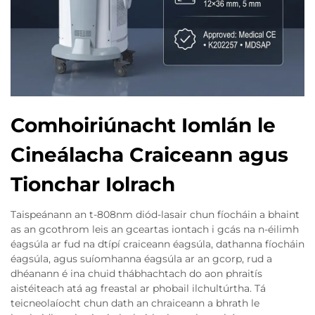
Comhoiriúnacht Iomlán le
Cineálacha Craiceann agus
Tionchar Iolrach
Taispeánann an t-808nm diód-lasair chun fíocháin a bhaint
as an gcothrom leis an gceartas iontach i gcás na n-éilimh
éagsúla ar fud na dtípí craiceann éagsúla, dathanna fíocháin
éagsúla, agus suíomhanna éagsúla ar an gcorp, rud a
dhéanann é ina chuid thábhachtach do aon phraitís
aistéiteach atá ag freastal ar phobail ilchultúrtha. Tá
teicneolaíocht chun dath an chraiceann a bhrath le