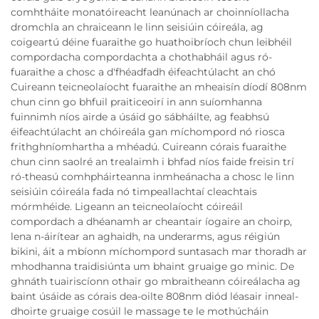
comhtháite monatóireacht leanúnach ar choinníollacha
dromchla an chraiceann le linn seisiúin cóireála, ag
coigeartú déine fuaraithe go huathoibríoch chun leibhéil
compordacha compordachta a chothabháil agus ró-
fuaraithe a chosc a d'fhéadfadh éifeachtúlacht an chó
Cuireann teicneolaíocht fuaraithe an mheaisín díodí 808nm
chun cinn go bhfuil praiticeoirí in ann suíomhanna
fuinnimh níos airde a úsáid go sábháilte, ag feabhsú
éifeachtúlacht an chóireála gan míchompord nó riosca
frithghníomhartha a mhéadú. Cuireann córais fuaraithe
chun cinn saolré an trealaimh i bhfad níos faide freisin trí
ró-theasú comhpháirteanna inmheánacha a chosc le linn
seisiúin cóireála fada nó timpeallachtaí cleachtais
mórmhéide. Ligeann an teicneolaíocht cóireáil
compordach a dhéanamh ar cheantair íogaire an choirp,
lena n-áirítear an aghaidh, na underarms, agus réigiún
bikini, áit a mbíonn míchompord suntasach mar thoradh ar
mhodhanna traidisiúnta um bhaint gruaige go minic. De
ghnáth tuairiscíonn othair go mbraitheann cóireálacha ag
baint úsáide as córais dea-oilte 808nm diód léasair inneal-
dhoirte gruaige cosúil le massage te le mothúcháin