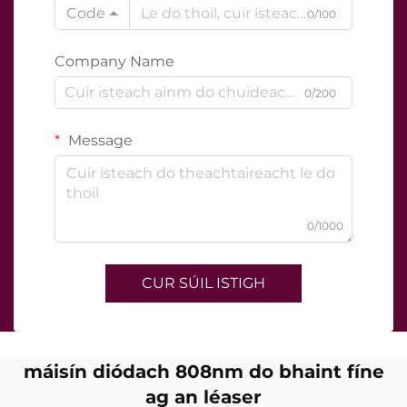
Code
0/100
Company Name
0/200
Message
0/1000
CUR SÚIL ISTIGH
máisín diódach 808nm do bhaint fíne
ag an léaser