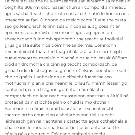
Tá córais fuaraithe nua-aimseartha san áireamh sa mheaisín
deighilte 808nm diód léasair chun an compord a mhéadú
agus sábháilteacht chóireála uasta a chinntiú le linn an nós
imeachta ar fad. Oibríonn na meicníochtaí fuaraithe casta
seo go leanúnach le linn seisiúin cóireála, ag cosaint an
epidermis ó damáiste teirmeach agus ag ligean do
sheachadadh fuinnimh spriocdhírithe teacht ar fhollíolaí
gruaige atá suite níos doimhne sa dermis. Coinníonn
teicneolaíocht fuaraithe teagmhála atá suite i lámhaigh
nua-aimseartha meaisín díolacháin gruaige léasair 808nm
diód an dromchla craicinn ag teocht compordach, de
ghnáth idir deich agus cúig chéim Celsius faoi bhun teocht
choirp gnáth. Laghdaíonn an éifeacht fuaraithe seo
mothúcháin pian a bhaineann le ionsú fuinnimh léasair go
suntasach, rud a fhágann go bhfuil cóireálacha
compordach go leor nach dteastaíonn anesthesia áitiúil nó
prótacail bainistíochta pian ó chuid is mó d'othair.
Baineann na córais fuaraithe úsáid as teicneolaíocht
thermolártha chun cinn a sholáthraíonn rialú teocht
láithreach gan na riachtanais castachta agus cothabhála a
bhaineann le modhanna fuaraithe traidisiúnta cosúil le
córais gáis cryogenic. Déanann braiteoirí teocht