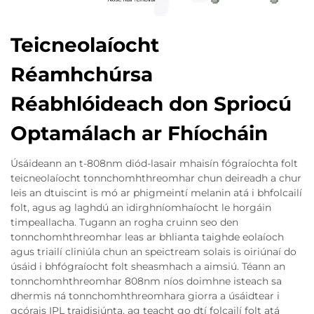
Teicneolaíocht
Réamhchúrsa
Réabhlóideach don Spriocú
Optamálach ar Fhíocháin
Úsáideann an t-808nm diód-lasair mhaisín fógraíochta folt
teicneolaíocht tonnchomhthreomhar chun deireadh a chur
leis an dtuiscint is mó ar phigmeintí melanin atá i bhfolcailí
folt, agus ag laghdú an idirghníomhaíocht le horgáin
timpeallacha. Tugann an rogha cruinn seo den
tonnchomhthreomhar leas ar bhlianta taighde eolaíoch
agus triailí cliniúla chun an speictream solais is oiriúnaí do
úsáid i bhfógraíocht folt sheasmhach a aimsiú. Téann an
tonnchomhthreomhar 808nm níos doimhne isteach sa
dhermis ná tonnchomhthreomhara giorra a úsáidtear i
gcórais IPL traidisiúnta, ag teacht go dtí folcailí folt atá