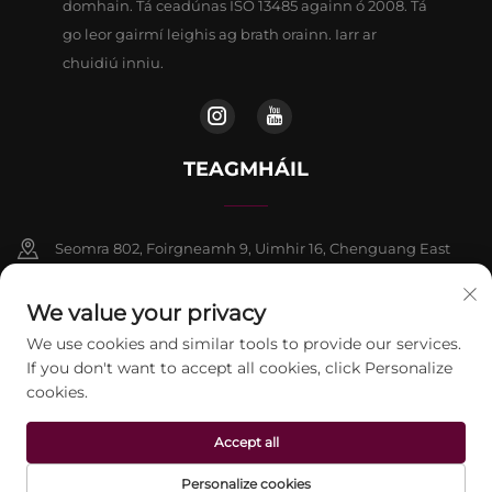
domhain. Tá ceadúnas ISO 13485 againn ó 2008. Tá
go leor gairmí leighis ag brath orainn. Iarr ar
chuidiú inniu.
TEAGMHÁIL
Seomra 802, Foirgneamh 9, Uimhir 16, Chenguang East
Road, Contae Fangshan, Beijing
We value your privacy
+86-13911459627
We use cookies and similar tools to provide our services.
If you don't want to accept all cookies, click Personalize
[email protected]
cookies.
Accept all
Ceart chun chóipcheart © 2026 Beijing Jontelaser Technology
CO.,LTD. Cuireadh ar fáil gach ceart.
Beartas Príobháideachta
Personalize cookies