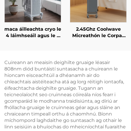
maca áilleachta cryo le
2.45Ghz Coolwave
4 láimhseáil agus le 8
Micreathón le Corpas
cheann in ionadú, le
Caolú, Laghdú Ceallúil,
teicneolaíocht
Ardú & Tintreach na
fuaraithe 360 céim, le
Craiceann, Raidi-
criothaireacht, le
umhthacht Aghaidh le
Cuireann an meaisín deighilte gruaige léasair
laghdú meáchan
haghaidh Caillteanais
808nm diód buntáistí suntasacha a chuireann le
Meáchain, Glanadh
hioncam eisceachtúil a dhéanamh air do
Corpais
chleachtais aistéiteacha atá ag lorg réitigh iontaofa,
éifeachtacha deighilte gruaige. Tugann an
teicneolaíocht seo cruinneas cóireála níos fearr i
gcomparáid le modhanna traidisiúnta, ag díriú ar
fhóllacha gruaige le cruinneas géar agus sláine an
chraiceann timpeall orthu á chaomhnú. Bíonn
míchompord laghdaithe go suntasach ag othair le
linn seisiúin a bhuíochas do mheicníochtaí fuaraithe