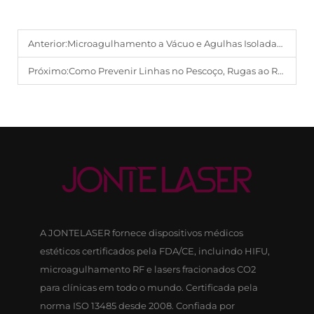
Anterior:
Microagulhamento a Vácuo e Agulhas Isoladas: O Que Realmente Faz a Diferença?
Próximo:
Como Prevenir Linhas no Pescoço, Rugas ao Redor dos Olhos e Dobras Nasolabiais: As 3 Linhas de Envelhecimento Mais Comuns Explicadas
A JONTELASER fornece dispositivos médicos
estéticos certificados pela FDA/CE, incluindo HIFU,
microagulhamento RF e lasers fracionados CO2
para clínicas em todo o mundo. Certificada pela
norma ISO 13485 desde 2008. Confiada por