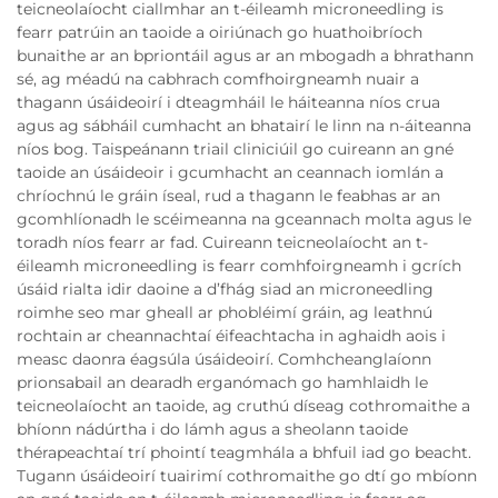
teicneolaíocht ciallmhar an t-éileamh microneedling is
fearr patrúin an taoide a oiriúnach go huathoibríoch
bunaithe ar an bpriontáil agus ar an mbogadh a bhrathann
sé, ag méadú na cabhrach comfhoirgneamh nuair a
thagann úsáideoirí i dteagmháil le háiteanna níos crua
agus ag sábháil cumhacht an bhatairí le linn na n-áiteanna
níos bog. Taispeánann triail cliniciúil go cuireann an gné
taoide an úsáideoir i gcumhacht an ceannach iomlán a
chríochnú le gráin íseal, rud a thagann le feabhas ar an
gcomhlíonadh le scéimeanna na gceannach molta agus le
toradh níos fearr ar fad. Cuireann teicneolaíocht an t-
éileamh microneedling is fearr comhfoirgneamh i gcrích
úsáid rialta idir daoine a d’fhág siad an microneedling
roimhe seo mar gheall ar phobléimí gráin, ag leathnú
rochtain ar cheannachtaí éifeachtacha in aghaidh aois i
measc daonra éagsúla úsáideoirí. Comhcheanglaíonn
prionsabail an dearadh erganómach go hamhlaidh le
teicneolaíocht an taoide, ag cruthú díseag cothromaithe a
bhíonn nádúrtha i do lámh agus a sheolann taoide
thérapeachtaí trí phointí teagmhála a bhfuil iad go beacht.
Tugann úsáideoirí tuairimí cothromaithe go dtí go mbíonn