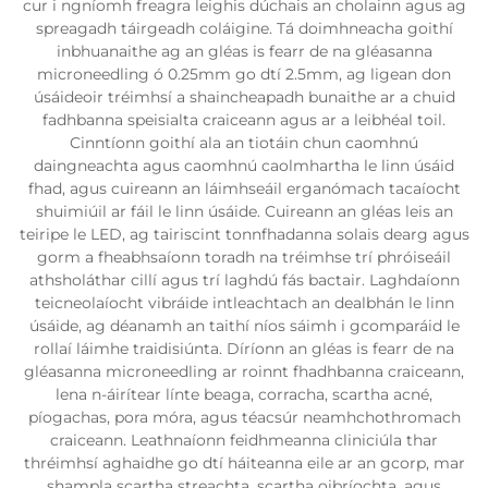
cur i ngníomh freagra leighis dúchais an cholainn agus ag
spreagadh táirgeadh coláigine. Tá doimhneacha goithí
inbhuanaithe ag an gléas is fearr de na gléasanna
microneedling ó 0.25mm go dtí 2.5mm, ag ligean don
úsáideoir tréimhsí a shaincheapadh bunaithe ar a chuid
fadhbanna speisialta craiceann agus ar a leibhéal toil.
Cinntíonn goithí ala an tiotáin chun caomhnú
daingneachta agus caomhnú caolmhartha le linn úsáid
fhad, agus cuireann an láimhseáil erganómach tacaíocht
shuimiúil ar fáil le linn úsáide. Cuireann an gléas leis an
teiripe le LED, ag tairiscint tonnfhadanna solais dearg agus
gorm a fheabhsaíonn toradh na tréimhse trí phróiseáil
athsholáthar cillí agus trí laghdú fás bactair. Laghdaíonn
teicneolaíocht vibráide intleachtach an dealbhán le linn
úsáide, ag déanamh an taithí níos sáimh i gcomparáid le
rollaí láimhe traidisiúnta. Díríonn an gléas is fearr de na
gléasanna microneedling ar roinnt fhadhbanna craiceann,
lena n-áirítear línte beaga, corracha, scartha acné,
píogachas, pora móra, agus téacsúr neamhchothromach
craiceann. Leathnaíonn feidhmeanna cliniciúla thar
thréimhsí aghaidhe go dtí háiteanna eile ar an gcorp, mar
shampla scartha streachta, scartha oibríochta, agus