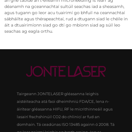
an gné taoide an t-éileamh microneedling is fearr ag
déanamh na gceannachtaí sultúil seachas iad a sheasamh,
agus tugann go leor acu tuairimí go bhfuil na ceannachtaí
sábháilte agus thérapeachtaí, rud a dtugann siad le chéile in
áit a dtuairimíonn siad go dtí go mbíonn siad ag súil leo
seachas ag eagla orthu.
Tairgeann JONTELASER gléasanna leighis
aistéiteacha atá faoi dheimhniú FDA/CE, lena n-
áirítear gléasanna HIFU, RF le micrithinneáil agus
lasairí frachshinúil CO2 do chlinicí ar fud an
domhain. Tá ceadúnas ISO 13485 againn ó 2008. Tá
go leor gairmí leighis ag brath orainn. Iarr ar