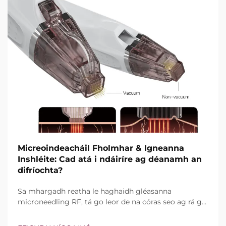
Micreoindeacháil Fholmhar & Igneanna
Inshléite: Cad atá i ndáiríre ag déanamh an
difríochta?
Sa mhargadh reatha le haghaidh gléasanna
microneedling RF, tá go leor de na córas seo ag rá go
bhfuil teicneolaíocht vacuim agus goinní insilte acu.
Áfach, níl an cheist fíor i ndáiríre an bhfuil na gnéithe