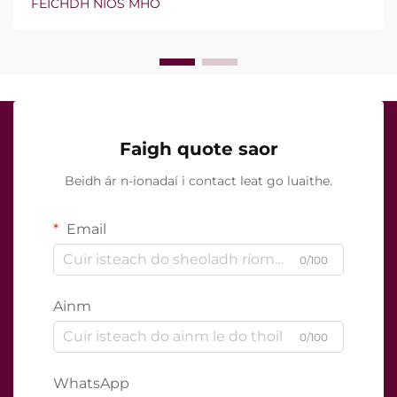
FEICHDH NÍOS MHÓ
seo ann nó nach bhfuil, ach conas a oibríonn siad go
cruinn le linn na tréatmais chliniciúla...
Faigh quote saor
Beidh ár n-ionadaí i contact leat go luaithe.
Email
0/100
Ainm
0/100
WhatsApp