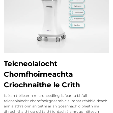
Teicneolaíocht
Chomfhoirneachta
Criochnaithe le Crith
Is é an t-éileamh microneedling is fearr a bhfuil
teicneolaíocht chomfhoirgneamh ciallmhar réabhlóideach
ann a athraíonn an taithí ar an gceannach ó bheith ina
dhroch-thaithí go dtí taithí iontach álainn, ag réiteach