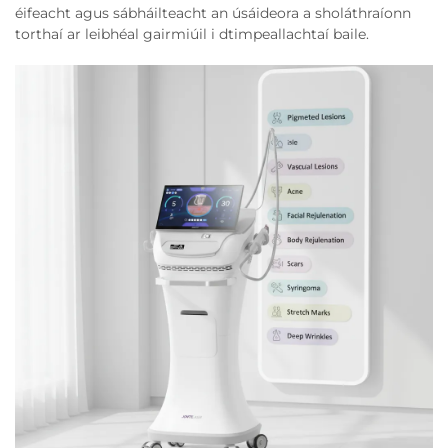
éifeacht agus sábháilteacht an úsáideora a sholáthraíonn
torthaí ar leibhéal gairmiúil i dtimpeallachtaí baile.