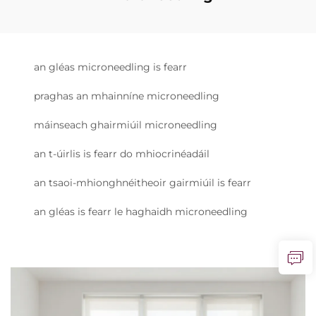
an gléas microneedling is fearr
praghas an mhainníne microneedling
máinseach ghairmiúil microneedling
an t-úirlis is fearr do mhiocrinéadáil
an tsaoi-mhionghnéitheoir gairmiúil is fearr
an gléas is fearr le haghaidh microneedling