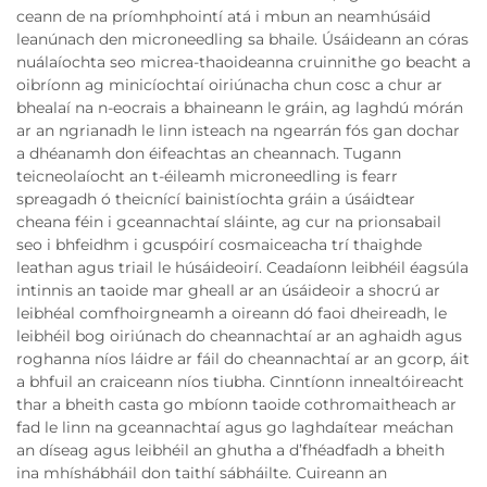
ceann de na príomhphointí atá i mbun an neamhúsáid
leanúnach den microneedling sa bhaile. Úsáideann an córas
nuálaíochta seo micrea-thaoideanna cruinnithe go beacht a
oibríonn ag minicíochtaí oiriúnacha chun cosc a chur ar
bhealaí na n-eocrais a bhaineann le gráin, ag laghdú mórán
ar an ngrianadh le linn isteach na ngearrán fós gan dochar
a dhéanamh don éifeachtas an cheannach. Tugann
teicneolaíocht an t-éileamh microneedling is fearr
spreagadh ó theicnící bainistíochta gráin a úsáidtear
cheana féin i gceannachtaí sláinte, ag cur na prionsabail
seo i bhfeidhm i gcuspóirí cosmaiceacha trí thaighde
leathan agus triail le húsáideoirí. Ceadaíonn leibhéil éagsúla
intinnis an taoide mar gheall ar an úsáideoir a shocrú ar
leibhéal comfhoirgneamh a oireann dó faoi dheireadh, le
leibhéil bog oiriúnach do cheannachtaí ar an aghaidh agus
roghanna níos láidre ar fáil do cheannachtaí ar an gcorp, áit
a bhfuil an craiceann níos tiubha. Cinntíonn innealtóireacht
thar a bheith casta go mbíonn taoide cothromaitheach ar
fad le linn na gceannachtaí agus go laghdaítear meáchan
an díseag agus leibhéil an ghutha a d’fhéadfadh a bheith
ina mhíshábháil don taithí sábháilte. Cuireann an