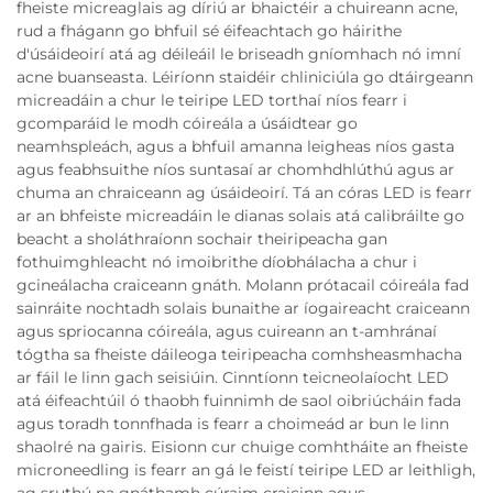
fheiste micreaglais ag díriú ar bhaictéir a chuireann acne,
rud a fhágann go bhfuil sé éifeachtach go háirithe
d'úsáideoirí atá ag déileáil le briseadh gníomhach nó imní
acne buanseasta. Léiríonn staidéir chliniciúla go dtáirgeann
micreadáin a chur le teiripe LED torthaí níos fearr i
gcomparáid le modh cóireála a úsáidtear go
neamhspleách, agus a bhfuil amanna leigheas níos gasta
agus feabhsuithe níos suntasaí ar chomhdhlúthú agus ar
chuma an chraiceann ag úsáideoirí. Tá an córas LED is fearr
ar an bhfeiste micreadáin le dianas solais atá calibráilte go
beacht a sholáthraíonn sochair theiripeacha gan
fothuimghleacht nó imoibrithe díobhálacha a chur i
gcineálacha craiceann gnáth. Molann prótacail cóireála fad
sainráite nochtadh solais bunaithe ar íogaireacht craiceann
agus spriocanna cóireála, agus cuireann an t-amhránaí
tógtha sa fheiste dáileoga teiripeacha comhsheasmhacha
ar fáil le linn gach seisiúin. Cinntíonn teicneolaíocht LED
atá éifeachtúil ó thaobh fuinnimh de saol oibriúcháin fada
agus toradh tonnfhada is fearr a choimeád ar bun le linn
shaolré na gairis. Eisionn cur chuige comhtháite an fheiste
microneedling is fearr an gá le feistí teiripe LED ar leithligh,
ag sruthú na gnáthamh cúraim craicinn agus