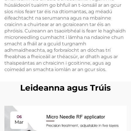
húsáideoirí tuairim go bhfuil an t-ionsáil ar an gcur
síos níos fearr tar éis na dtiomantas, ag méadú
éifeachtacht na serumanna agus na mbainne
craicinn a chuirtear ar an gcraiceann tar éis an
phróisis. Cuireann an tsaoirbhéal is fearr le haghaidh
microneedling cumhacht i lámha na ndaoine chun
smacht a fháil ar a gcuid turgnamh
adhmaidheachta, ag forbraíocht an dóchas trí
fheabhas a fheiceáil ar théacsúr, ar dhath agus ar
thaispeántas an chraicinn i gcoitinne, agus ag
coimeád an smachta iomlán ar an gcur síos.
Leideanna agus Trúis
06
Mar