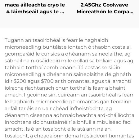
maca áilleachta cryo le
2.45Ghz Coolwave
4 láimhseáil agus le 8
Micreathón le Corpas
cheann in ionadú, le
Caolú, Laghdú Ceallúil,
teicneolaíocht
Ardú & Tintreach na
fuaraithe 360 céim, le
Craiceann, Raidi-
criothaireacht, le
umhthacht Aghaidh le
Tugann an tsaoirbhéal is fearr le haghaidh
laghdú meáchan
haghaidh Caillteanais
microneedling buntáiste iontach ó thaobh costais i
Meáchain, Glanadh
gcomparáid le cur síos a dhéanann saineolaithe, ag
Corpais
sábháil na n-úsáideoirí míle dollarí sa bhliain agus ag
tabhairt torthaí comhionann. Tá costas seisiúin
microneedling a dhéanann saineolaithe de ghnáth
idir $200 agus $700 ar thiomantas, agus tá iarrachtí
iolracha riachtanach chun torthaí is fearr a bhaint
amach. I gcoinne sin, cuireann an tsaoirbhéal is fearr
le haghaidh microneedling tiomantas gan teorainn
ar fáil tar éis an uair chéad infheistíochta, ag
déanamh ciseanna adhmaidheachta ard-cháilíochta
inrochtana do chustaiméirí a bhfuil a mbuiséad faoi
smacht. Is é an tosaíocht eile atá ann ná an
tosaíocht, a cheadaíonn do na húsáideoirí tiomantas