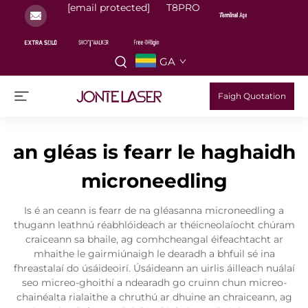
[email protected]
T8PRO
GA
Faigh Quotation
an gléas is fearr le haghaidh
microneedling
Is é an ceann is fearr de na gléasanna microneedling a
thugann leathnú réabhlóideach ar théicneolaíocht chúram
craiceann sa bhaile, ag comhcheangal éifeachtacht ar
mhaithe le gairmiúnaigh le dearadh a bhfuil sé ina
fhreastalaí do úsáideoirí. Úsáideann an uirlis áilleach nuálaí
seo micreo-ghoithí a ndearadh go cruinn chun micreo-
chainéalta rialaithe a chruthú ar dhuine an chraiceann, ag