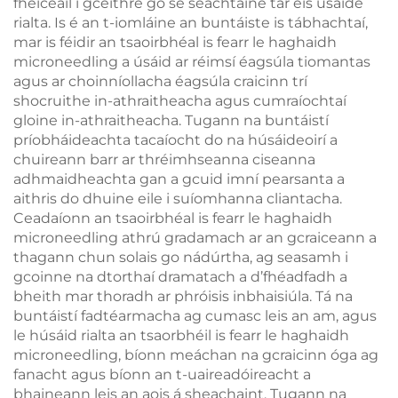
fheiceáil i gceithre go sé seachtaine tar éis úsáide
rialta. Is é an t-iomláine an buntáiste is tábhachtaí,
mar is féidir an tsaoirbhéal is fearr le haghaidh
microneedling a úsáid ar réimsí éagsúla tiomantas
agus ar choinníollacha éagsúla craicinn trí
shocruithe in-athraitheacha agus cumraíochtaí
gloine in-athraitheacha. Tugann na buntáistí
príobháideachta tacaíocht do na húsáideoirí a
chuireann barr ar thréimhseanna ciseanna
adhmaidheachta gan a gcuid imní pearsanta a
aithris do dhuine eile i suíomhanna cliantacha.
Ceadaíonn an tsaoirbhéal is fearr le haghaidh
microneedling athrú gradamach ar an gcraiceann a
thagann chun solais go nádúrtha, ag seasamh i
gcoinne na dtorthaí dramatach a d’fhéadfadh a
bheith mar thoradh ar phróisis inbhaisiúla. Tá na
buntáistí fadtéarmacha ag cumasc leis an am, agus
le húsáid rialta an tsaorbhéil is fearr le haghaidh
microneedling, bíonn meáchan na gcraicinn óga ag
fanacht agus bíonn an t-uaireadóireacht a
bhaineann leis an aois á sheachaint. Tugann na