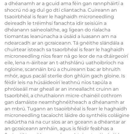
a dhéanamh ar a gcuid ama féin gan rannpháirtí a
shocrú nó ag dul go dtí cliantacha. Cuireann an
tsaoirbhéal is fearr le haghaidh microneedling
deireadh le tréimhsí fanachta idir seisiúin a
dhéanann saineolaithe, ag ligean do rialacha
tiomantas leanúnacha a úsáid a luasann am na
ndearcadh ar an gcraiceann. Tá gnéithe slándála a
chuirtear isteach sa tsaorbhéal is fearr le haghaidh
microneedling níos fearr ná go leor de na dtáirgeoirí
eile, lena n-áirítear an t-athshlánú uathoibríoch na
ngloine, scannáin brú a chuireann bac ar bhruith
mhór, agus pacáil sterlie don ghlúin gach gloine. Is
féidir leis na húsáideoirí leathnú níos tapúla a
phróiseáil mar gheall ar an inneallacht cruinn an
tsaorbhéil, a chruthaíonn micre-chainéil cothrom
gan damáiste neamhghnéitheach a dhéanamh ar
an mbrú. Tugann an tsaoirbhéal is fearr le haghaidh
microneedling tacaíocht láidre do synthéis coláigine
nádúrtha ná na cur síos ar an gceann a dhéantar ar
an gcraiceann amháin, agus is féidir feabhas a