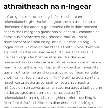
athraitheach na n-Ingear
Is é an gléas microneedling is fearr a chuireann
teicneolaíocht ghutha leis an gcothrom a úsáideann a
dhéanann é ina aonar ó ghléasanna eile le doimhneacht
shocraithe i margadh gléasanna áilleachta. Ceadaíonn an
córas nuálaíochta seo do úsáideoirí rialú cruinn ar
doimhneacht iontrála na ngutha ó 0,25mm do réigiúin
íogair go dtí 2,5mm do riachtanais tréithiú níos doimhne,
ag cinnti torthaí oiriúnacha ar fud cineálacha éagsúla
craiceann agus fadhbanna éagsúla. Úsáideann an
mecanach córas diala casta a chliceánn ann i suíomhanna
réamhshocraithe, ag cur bac ar athruithe doimhneachta
gan mhothú le linn an chórais agus ag coimeád iontrála
chothrom ar fud an tseisiúin. Tá 140 gutha tiotán an-tanaí i
ngach cárta gutha arreangaithe i patrún sonrach a
mhéadaíonn an covra ag an am céanna agus a laghdaíonn
an donas agus an trauma do na heascarpa. Tá
teicneolaíocht na n-gutha den ghléas microneedling is
fearr faoi thástáil cháilíochta dian chun a chinntiú go
mbíonn caolmharacht agus sterilithe cothrom ar fud gach