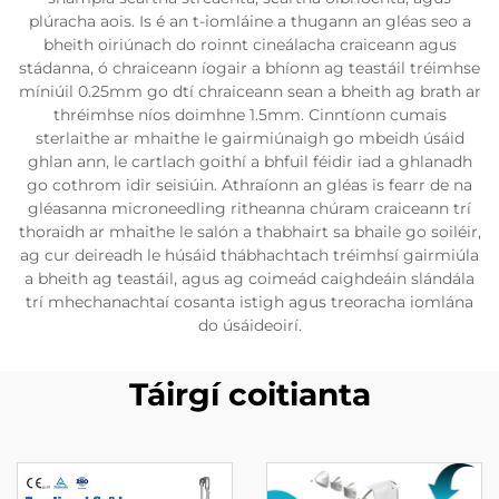
plúracha aois. Is é an t-iomláine a thugann an gléas seo a
bheith oiriúnach do roinnt cineálacha craiceann agus
stádanna, ó chraiceann íogair a bhíonn ag teastáil tréimhse
míniúil 0.25mm go dtí chraiceann sean a bheith ag brath ar
thréimhse níos doimhne 1.5mm. Cinntíonn cumais
sterlaithe ar mhaithe le gairmiúnaigh go mbeidh úsáid
ghlan ann, le cartlach goithí a bhfuil féidir iad a ghlanadh
go cothrom idir seisiúin. Athraíonn an gléas is fearr de na
gléasanna microneedling ritheanna chúram craiceann trí
thoraidh ar mhaithe le salón a thabhairt sa bhaile go soiléir,
ag cur deireadh le húsáid thábhachtach tréimhsí gairmiúla
a bheith ag teastáil, agus ag coimeád caighdeáin slándála
trí mhechanachtaí cosanta istigh agus treoracha iomlána
do úsáideoirí.
Táirgí coitianta