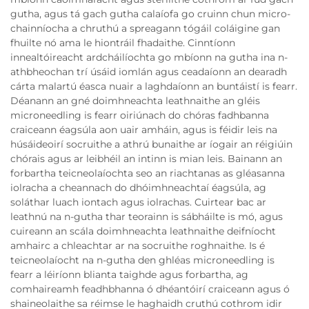
gutha, agus tá gach gutha calaíofa go cruinn chun micro-
chainníocha a chruthú a spreagann tógáil coláigine gan
fhuilte nó ama le hiontráil fhadaithe. Cinntíonn
innealtóireacht ardcháilíochta go mbíonn na gutha ina n-
athbheochan trí úsáid iomlán agus ceadaíonn an dearadh
cárta malartú éasca nuair a laghdaíonn an buntáistí is fearr.
Déanann an gné doimhneachta leathnaithe an gléis
microneedling is fearr oiriúnach do chóras fadhbanna
craiceann éagsúla aon uair amháin, agus is féidir leis na
húsáideoirí socruithe a athrú bunaithe ar íogair an réigiúin
chórais agus ar leibhéil an intinn is mian leis. Bainann an
forbartha teicneolaíochta seo an riachtanas as gléasanna
iolracha a cheannach do dhóimhneachtaí éagsúla, ag
soláthar luach iontach agus iolrachas. Cuirtear bac ar
leathnú na n-gutha thar teorainn is sábháilte is mó, agus
cuireann an scála doimhneachta leathnaithe deifníocht
amhairc a chleachtar ar na socruithe roghnaithe. Is é
teicneolaíocht na n-gutha den ghléas microneedling is
fearr a léiríonn blianta taighde agus forbartha, ag
comhaireamh feadhbhanna ó dhéantóirí craiceann agus ó
shaineolaithe sa réimse le haghaidh cruthú cothrom idir