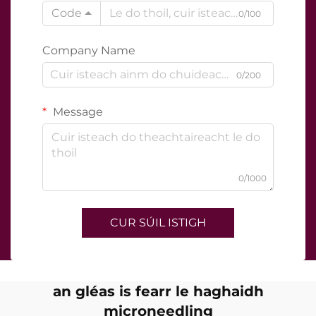
Code
0/100
Company Name
0/200
Message
0/1000
CUR SÚIL ISTIGH
an gléas is fearr le haghaidh
microneedling