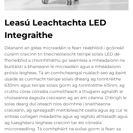
Leasú Leachtachta LED
Integraithe
Déanann an gléas micreadáin is fearr réabhlóid i gcóireáil
cúraim craicinn trí theicneolaíocht teiripe solais LED dé-
fhorleibhid a chomhtháthú go seamless a mhéadaíonn na
buntáistí a bhaineann le micreadáin agus a mhéadaíonn
próisis leigheas. Tá an comhcheangal nuálach seo ag baint
úsáide as cumhacht teiripe solais dhearg ag tonntréithe
630nm agus teiripe solais gorm ag tonntréithe 415nm, ag
cruthú córas cóireála cuimsitheach a thugann aghaidh ar
chúiseanna éagsúla craiceann ag an am céanna. D'éirigh le
solas dearg dul isteach níos doimhne i snáitheanna
craiceann, ag spreagadh meitibileacht cealla agus ag cur le
sínteas collagen méadaithe agus ag laghdú athlasadh agus
ag luasghéarú leigheas craicinn tar éis cóireála
microneedling. Tá comhpháirt na soilse gorm is fearr sa