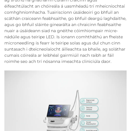
éifeachtúlacht an chóireála á uasmhéadú trí mheicníochtaí
comhghníomhacha. Tuairiscíonn úsáideoirí go bhfuil an
scáthán craiceann feabhsaithe, go bhfuil deargú laghdaithe,
agus go bhfuil sláinte ginearálta an chraicinn feabhsaithe
nuair a úsáideann siad na gnéithe cóimhiompair micre-
nádúile agus teiripe LED. Is ionann comhtháthú an fheiste
microneedling is fearr le teiripe solas agus dul chun cinn
suntasach i dteicneolaíocht áilleachta sa bhaile, ag soláthar
cumais cóireála ar leibhéal gairmiúil nach raibh ar fáil
roimhe seo ach trí nósanna imeachta cliniciúla daor.