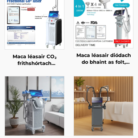
Maca léasair diódach
Maca léasair CO₂
do bhaint as folt,
frithshórtach
ceadaithe ag an FDA,
ceadaithe ag an FDA,
ag an MDR, agus ag an
ag an CE Leighis, agus
MDSAP, 600W, 1200W,
ag an MMDSAP
1800W, 3000W, 4 i 1, le
spásanna in ionadú,
755 nm, 808 nm, 940
nm, 1064 nm