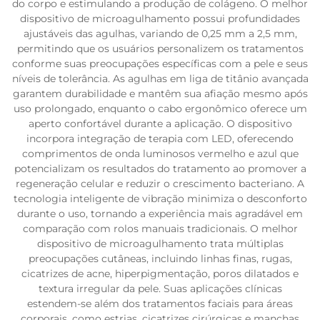
do corpo e estimulando a produção de colágeno. O melhor
dispositivo de microagulhamento possui profundidades
ajustáveis das agulhas, variando de 0,25 mm a 2,5 mm,
permitindo que os usuários personalizem os tratamentos
conforme suas preocupações específicas com a pele e seus
níveis de tolerância. As agulhas em liga de titânio avançada
garantem durabilidade e mantêm sua afiação mesmo após
uso prolongado, enquanto o cabo ergonômico oferece um
aperto confortável durante a aplicação. O dispositivo
incorpora integração de terapia com LED, oferecendo
comprimentos de onda luminosos vermelho e azul que
potencializam os resultados do tratamento ao promover a
regeneração celular e reduzir o crescimento bacteriano. A
tecnologia inteligente de vibração minimiza o desconforto
durante o uso, tornando a experiência mais agradável em
comparação com rolos manuais tradicionais. O melhor
dispositivo de microagulhamento trata múltiplas
preocupações cutâneas, incluindo linhas finas, rugas,
cicatrizes de acne, hiperpigmentação, poros dilatados e
textura irregular da pele. Suas aplicações clínicas
estendem-se além dos tratamentos faciais para áreas
corporais, como estrias, cicatrizes cirúrgicas e manchas