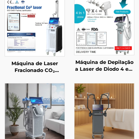
Máquina de Depilação
Máquina de Laser
a Laser de Diodo 4 em
Fracionado CO₂
1 com Pontos
aprovada pela FDA, CE
Substituíveis,
Médico e MMDSAP
potências de 600 W,
1200 W, 1800 W e 3000
W, e comprimentos de
onda de 755 nm, 808
nm, 940 nm e 1064
nm, aprovada pela
MDR, FDA e MDSAP