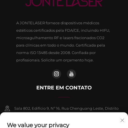
A JONTELASER fornece dispositivos médicos
estéticos certificados pela FDA/CE, incluindo HIFU,
microagulhamento RF e lasers fracionados CO2
para clínicas em todo o mundo. Certificada pela
norma ISO 13485 desde 2008. Confiada por
profissionais. Solicite um orçamento hoje.
ENTRE EM CONTATO
Sala 802, Edifício 9, Nº 16, Rua Chenguang Leste, Distrito
de Fangshan, Pequim
We value your privacy