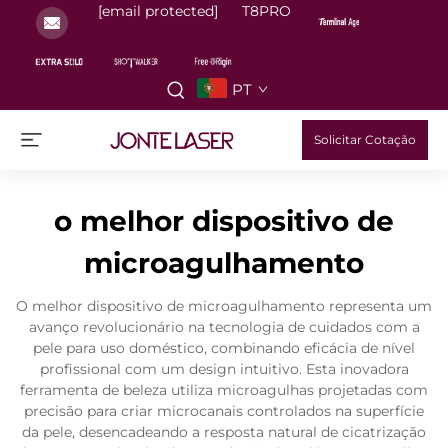
[email protected]
T8PRO
PT
Solicitar Cotação
o melhor dispositivo de
microagulhamento
O melhor dispositivo de microagulhamento representa um
avanço revolucionário na tecnologia de cuidados com a
pele para uso doméstico, combinando eficácia de nível
profissional com um design intuitivo. Esta inovadora
ferramenta de beleza utiliza microagulhas projetadas com
precisão para criar microcanais controlados na superfície
da pele, desencadeando a resposta natural de cicatrização