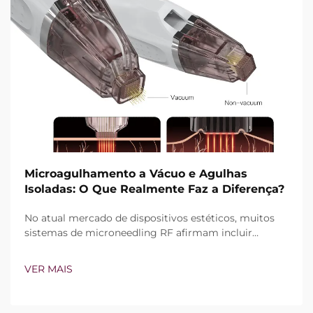
Microagulhamento a Vácuo e Agulhas
Isoladas: O Que Realmente Faz a Diferença?
No atual mercado de dispositivos estéticos, muitos
sistemas de microneedling RF afirmam incluir
tecnologia de vácuo e agulhas isoladas. Contudo, a
verdadeira questão não é simplesmente se esses
VER MAIS
recursos existem, mas sim como funcionam com
precisão durante o tratamento clínico...