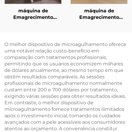
máquina de
máquina de
Emagrecimento
Emagrecimento
Criogênico com 4
Corporal com Micro-
Cabos e 8 Cabeças
ondas Coolwave de
Interchangeáveis,
2,45 GHz para
Tecnologia de
Contorno Corporal,
O melhor dispositivo de microagulhamento oferece
Resfriamento de 360
Redução de Celulite,
uma notável relação custo-benefício em
Graus e Crioterapia
Elevação e
comparação com tratamentos profissionais,
para Perda de Peso
Firmamento Facial por
permitindo que os usuários economizem milhares
Radiofrequência
de dólares anualmente, ao mesmo tempo em que
obtêm resultados comparáveis. As sessões
profissionais de microagulhamento normalmente
custam entre 200 e 700 dólares por tratamento,
exigindo várias sessões para obter resultados ideais.
Em contraste, o melhor dispositivo de
microagulhamento fornece tratamentos ilimitados
após o investimento inicial, tornando os cuidados
avançados com a pele acessíveis aos consumidores
atentos ao orçamento. A conveniência constitui