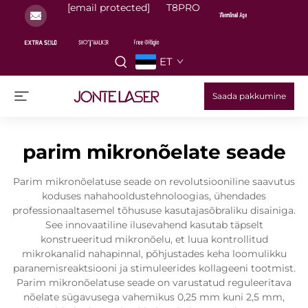
[email protected]
T8PRO
ET
Saada pakkumine
parim mikronõelate seade
Parim mikronõelatuse seade on revolutsiooniline saavutus
koduses nahahooldustehnoloogias, ühendades
professionaaltasemel tõhususe kasutajasõbraliku disainiga.
See innovaatiline ilusevahend kasutab täpselt
konstrueeritud mikronõelu, et luua kontrollitud
mikrokanalid nahapinnal, põhjustades keha loomulikku
paranemisreaktsiooni ja stimuleerides kollageeni tootmist.
Parim mikronõelatuse seade on varustatud reguleeritava
nõelate sügavusega vahemikus 0,25 mm kuni 2,5 mm,