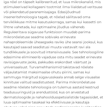
iga nõel on täpselt kalibreeritud, et luua mikrokanalid, mis
stiimuleerivad kollageeni tootmist ilma liialdatud veritsuse
või pikendatud paranemisajaga. Edasijõudnud
inseneritehnoloogia tagab, et nõelad säilitavad oma
terviklikkuse mitme kasutuskorraga, samas kui kassetti on
lihtne vahetada, kui optimaalne jõudlus väheneb.
Reguleeritava sügavuse funktsioon muudab parima
mikronõelatuse seadme sobivaks erinevate
nahaprobleemide üheaegseks raviks ühe seansi jooksul, kus
kasutajad saavad seadistusi muuta vastavalt ravi ala
tundlikkusele ja soovitud intensiivsusele. See tehnoloogiline
edasi­mine elimineerib vajaduse osta mitu seadet erinevate
ravi­sügavuste jaoks, pakkudes erakordset väärtust ja
universaalsust. Turvamehhanismid takistavad nõelate
väljaulatamist maksimaalse ohutu piirini, samas kui
sammuga märgitud sügavusskaala annab selge visuaalse
kinnituse valitud seadistustest. Parima mikronõelatuse
seadme nõelate tehnoloogia on tulemus aastaid kestnud
teadusuuringuid ja arendustööd, kus on arvestatud
dermatoloogide ja nahahooldusspetsialistide tagasisidet, et
luua optimaalne tasakaal ka efektiivsuse ja kasutaja