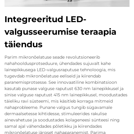
Integreeritud LED-
valgusseerumise teraapia
täiendus
Parim mikronõelatuse seade revolutsioneerib
nahahooldusprotseduure, ühendades sujuvalt kahe
lainepikkusega LED-valgusraputuse tehnoloogia, mis
tugevdab mikronõelatuse eeliseid ja kiirendab
paranemisprotsesse. See innovaatiline kombinatsioon
kasutab punase valguse raputust 630 nm lainepikkusel ja
sinise valguse raputust 415 nm lainepikkusel, moodustades
täieliku ravi süsteemi, mis käsitleb korraga mitmeid
nahaprobleeme. Punane valgus tungib sügavamale
dermaalsetesse kihtidesse, stimuleerides rakulise
ainevahetuse ja soodustades kolageneesi sünteesi ning
samal ajal vähendades põletikku ja kiirendades
mikronõelatuse järgset nahaparanemist. Parima