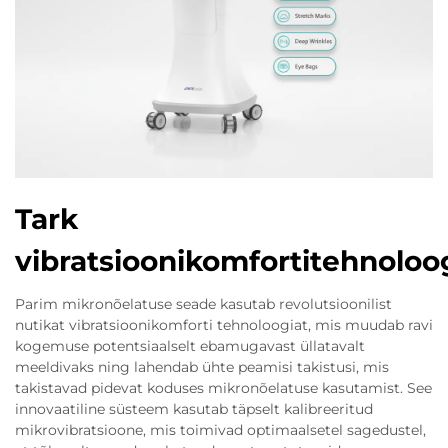
Tark
vibratsioonikomfortitehnoloo
Parim mikronõelatuse seade kasutab revolutsioonilist
nutikat vibratsioonikomforti tehnoloogiat, mis muudab ravi
kogemuse potentsiaalselt ebamugavast üllatavalt
meeldivaks ning lahendab ühte peamisi takistusi, mis
takistavad pidevat koduses mikronõelatuse kasutamist. See
innovaatiline süsteem kasutab täpselt kalibreeritud
mikrovibratsioone, mis toimivad optimaalsetel sagedustel,