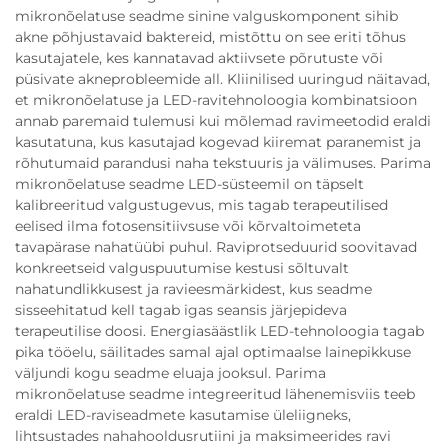
mikronõelatuse seadme sinine valguskomponent sihib
akne põhjustavaid baktereid, mistõttu on see eriti tõhus
kasutajatele, kes kannatavad aktiivsete põrutuste või
püsivate akneprobleemide all. Kliinilised uuringud näitavad,
et mikronõelatuse ja LED-ravitehnoloogia kombinatsioon
annab paremaid tulemusi kui mõlemad ravimeetodid eraldi
kasutatuna, kus kasutajad kogevad kiiremat paranemist ja
rõhutumaid parandusi naha tekstuuris ja välimuses. Parima
mikronõelatuse seadme LED-süsteemil on täpselt
kalibreeritud valgustugevus, mis tagab terapeutilised
eelised ilma fotosensitiivsuse või kõrvaltoimeteta
tavapärase nahatüübi puhul. Raviprotseduurid soovitavad
konkreetseid valguspuutumise kestusi sõltuvalt
nahatundlikkusest ja ravieesmärkidest, kus seadme
sisseehitatud kell tagab igas seansis järjepideva
terapeutilise doosi. Energiasäästlik LED-tehnoloogia tagab
pika tööelu, säilitades samal ajal optimaalse lainepikkuse
väljundi kogu seadme eluaja jooksul. Parima
mikronõelatuse seadme integreeritud lähenemisviis teeb
eraldi LED-raviseadmete kasutamise üleliigneks,
lihtsustades nahahooldusrutiini ja maksimeerides ravi