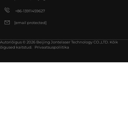
+86-13911459627
[email protected]
Autoriõigus © 2026 Beijing Jontelaser Technology CO.,LTD. Kõik
õigused kaitstud.
Privaatsuspoliitika