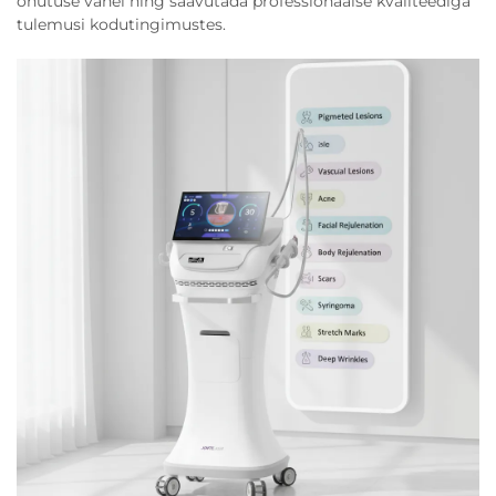
ohutuse vahel ning saavutada professionaalse kvaliteediga
tulemusi kodutingimustes.