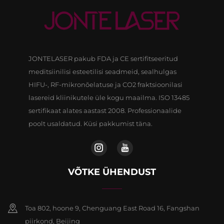
JONTELASER pakub FDA ja CE sertifitseeritud
meditsiinilisi esteetilisi seadmeid, sealhulgas
HIFU-, RF-mikronõelatuse ja CO2 fraktsioonilasi
lasereid kliinikutele üle kogu maailma. ISO 13485
sertifikaat alates aastast 2008. Professionaalide
poolt usaldatud. Küsi pakkumist täna.
VÕTKE ÜHENDUST
Toa 802, hoone 9, Chenguang East Road 16, Fangshan
piirkond, Beijing