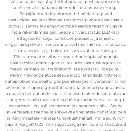
võimaldades kasutajatel kohandada protseduure oma
konkreetsete nahaprobleemide ja taluvustasemega.
Edasijõudnud tiitaniumpulbri nõelad tagavad
vastupidavuse ja säilitavad teravnose pikema kasutusaja
jooksul, samas kui ergonoomne käepide tagab mugava
hoia rakendamise ajal. Seade on varustatud LED-ravi
integreerimisega, pakkudes punaseid ja siniseid
valguslainepikkusi, mis parandavad ravi tulemusi rakukasvu
stimuleerimise ja bakterite kasvu vähendamisega.
Täisautomaatne vibratsioonitehnoloogia vähendab
kasutamisel ebamugavust, muutes kasutuskogemuse
meeldivamaks kui traditsiooniliste käsitsi rullide puhul.
Parim mikronõelatuse seade aitab lahendada mitmeid
nahaprobleeme, sealhulgas peenikesi jooni, vananemisriike,
aknearmu, hüperpigmentatsiooni, laienenud põrandaavaid
ja ebavõrdset nahatekstuuri. Kliinilised rakendused ulatuvad
kaugemale näo ravisest ning hõlmavad kehaosasid, nagu
rasearmud, kirurgilised armud ja vananemislaiku. Seade
universaalsus teeb selle sobivaks erinevatele nahatüüpidele
ja -tingimustele – alates tundlikust nahast, mille puhul on
vajalik kergelt 0,25 mm sügavusega ravi, kuni täiskasvanud
nahani, mille puhul annab sügavam 1,5 mm ravi paremaid