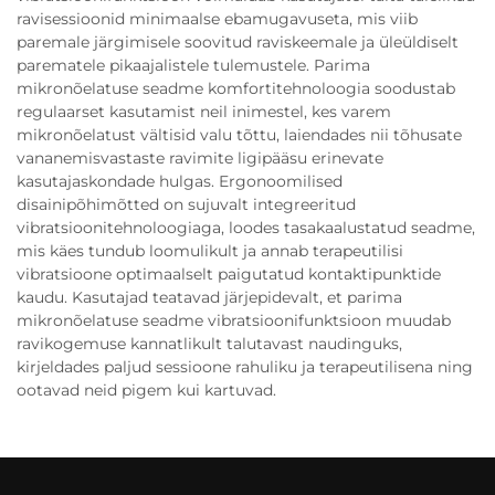
ravisessioonid minimaalse ebamugavuseta, mis viib
paremale järgimisele soovitud raviskeemale ja üleüldiselt
parematele pikaajalistele tulemustele. Parima
mikronõelatuse seadme komfortitehnoloogia soodustab
regulaarset kasutamist neil inimestel, kes varem
mikronõelatust vältisid valu tõttu, laiendades nii tõhusate
vananemisvastaste ravimite ligipääsu erinevate
kasutajaskondade hulgas. Ergonoomilised
disainipõhimõtted on sujuvalt integreeritud
vibratsioonitehnoloogiaga, loodes tasakaalustatud seadme,
mis käes tundub loomulikult ja annab terapeutilisi
vibratsioone optimaalselt paigutatud kontaktipunktide
kaudu. Kasutajad teatavad järjepidevalt, et parima
mikronõelatuse seadme vibratsioonifunktsioon muudab
ravikogemuse kannatlikult talutavast naudinguks,
kirjeldades paljud sessioone rahuliku ja terapeutilisena ning
ootavad neid pigem kui kartuvad.