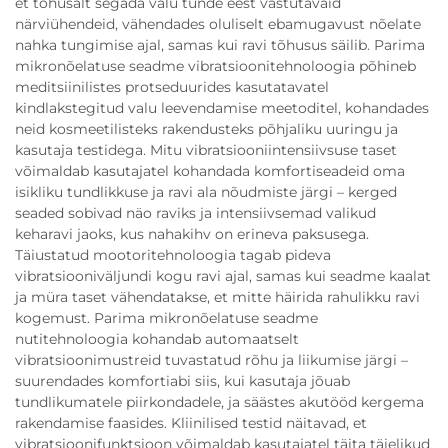
et tõhusalt segada valu tunde eest vastutavaid
närviühendeid, vähendades oluliselt ebamugavust nõelate
nahka tungimise ajal, samas kui ravi tõhusus säilib. Parima
mikronõelatuse seadme vibratsioonitehnoloogia põhineb
meditsiinilistes protseduurides kasutatavatel
kindlakstegitud valu leevendamise meetoditel, kohandades
neid kosmeetilisteks rakendusteks põhjaliku uuringu ja
kasutaja testidega. Mitu vibratsiooniintensiivsuse taset
võimaldab kasutajatel kohandada komfortiseadeid oma
isikliku tundlikkuse ja ravi ala nõudmiste järgi – kerged
seaded sobivad näo raviks ja intensiivsemad valikud
keharavi jaoks, kus nahakihv on erineva paksusega.
Täiustatud mootoritehnoloogia tagab pideva
vibratsiooniväljundi kogu ravi ajal, samas kui seadme kaalat
ja müra taset vähendatakse, et mitte häirida rahulikku ravi
kogemust. Parima mikronõelatuse seadme
nutitehnoloogia kohandab automaatselt
vibratsioonimustreid tuvastatud rõhu ja liikumise järgi –
suurendades komfortiabi siis, kui kasutaja jõuab
tundlikumatele piirkondadele, ja säästes akutööd kergema
rakendamise faasides. Kliinilised testid näitavad, et
vibratsioonifunktsioon võimaldab kasutajatel täita täielikud