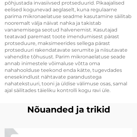
põhjustada invasiivsed protseduurid. Pikaajalised
eelised kogunevad aeglaselt, kuna regulaarne
parima mikronaelatuse seadme kasutamine säilitab
nooremalt välja näivat nahka ja takistab
vananemisega seotud halvenemist. Kasutajad
teatavad paremast toote imendumisest pärast
protseduure, maksimeerides sellega pärast
protseduuri rakendatavate serumite ja niisutavate
vahendite tõhusust. Parim mikronaelatuse seade
annab inimestele võimaluse võtta oma
nahahoolduse teekond enda kätte, tugevdades
enesekindlust nähtavate parandustega
nahatekstuuri, tooni ja üldise välimuse osas, samal
ajal säilitades täieliku kontrolli kogu ravi üle.
Nõuanded ja trikid