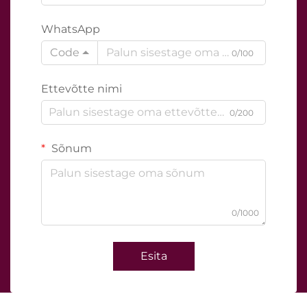
WhatsApp
Code
0/100
Ettevõtte nimi
0/200
Sõnum
0/1000
Esita