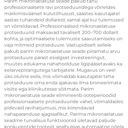
Parim mikronaelatuse seade pakub tänu
jahutustehnoloogiat,
tõmbumise ja
professionaalsete ravi protseduuridega võrreldes
cryoterapiat ja
pingutamise ning näo
märkimisväärset kulutõhusust, säästes kasutajatel
kaalulangetust
raadiosagedusel
aastas tuhandeid dollareid, samal ajal kui tulemused
põhineva
on võrreldavad. Professionaalsed mikronaelatuse
kaalakaotuse ja keha
protseduurid maksavad tavaliselt 200–700 dollarit
õhukese tegemisega
kohta, ja optimaalsete tulemuste saavutamiseks on
vaja mitmeid protseduure. Vastupidiselt sellele
pakub parim mikronaelatuse seade piiramatu arvu
protseduure pärast esialgset investeeringut,
muutes edukama nahahoolduse ligipääsetavaks ka
eelarvepiirangutega tarbijatele. Mugavus on veel
üks oluline eelis, mis võimaldab kasutajatel teha
protseduure oma enda ajakavas ilma broneerimata
visiite ega kliinikutesse sõitmata. Parim
mikronaelatuse seade elimineerib ooteperioodid
professionaalsete protseduuride vahel, võimaldades
pidevaid raviharjumusi, mis kiirendavad
nahaparanduse ajagraafikut. Parima mikronaelatuse
seadme turvalisus funktsioonid ületavad paljude
konkurentide tooteid, sealhulgas automaatne nõela