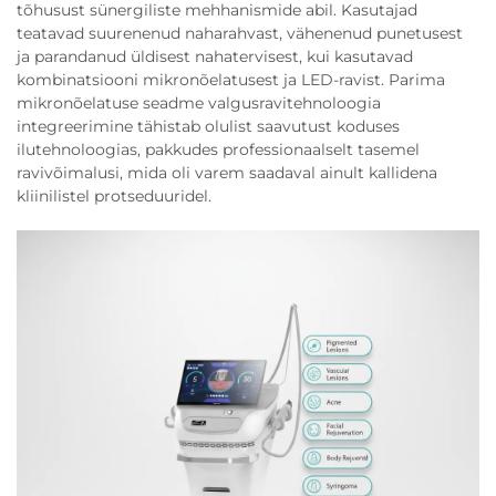
tõhusust sünergiliste mehhanismide abil. Kasutajad
teatavad suurenenud naharahvast, vähenenud punetusest
ja parandanud üldisest nahatervisest, kui kasutavad
kombinatsiooni mikronõelatusest ja LED-ravist. Parima
mikronõelatuse seadme valgusravitehnoloogia
integreerimine tähistab olulist saavutust koduses
ilutehnoloogias, pakkudes professionaalselt tasemel
ravivõimalusi, mida oli varem saadaval ainult kallidena
kliinilistel protseduuridel.