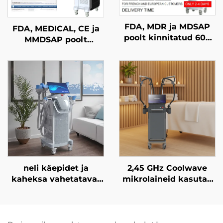
FDA, MDR ja MDSAP
FDA, MEDICAL, CE ja
poolt kinnitatud 600
MMDSAP poolt
W, 1200 W, 1800 W ja
kinnitatud CO₂
3000 W võimsusega
fraktsioonlasermasin
4-in-1 diodlasermasin
juukse
eemaldamiseks, millel
on asendatavad
kohtad ja
lainepikkused 755 nm,
808 nm, 940 nm ja
1064 nm
neli käepidet ja
2,45 GHz Coolwave
kaheksa vahetatavat
mikrolaineid kasutav
pea
õhuke keha
cryokujundusmasin,
kujundamise seade
mis kasutab 360-
tselluliidi
kraadist
vähendamiseks, nahas