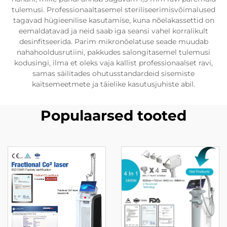
tulemusi. Professionaaltasemel steriliseerimisvõimalused
tagavad hügieenilise kasutamise, kuna nõelakassettid on
eemaldatavad ja neid saab iga seansi vahel korralikult
desinfitseerida. Parim mikronõelatuse seade muudab
nahahooldusrutiini, pakkudes salongitasemel tulemusi
kodusingi, ilma et oleks vaja kallist professionaalset ravi,
samas säilitades ohutusstandardeid sisemiste
kaitsemeetmete ja täielike kasutusjuhiste abil.
Populaarsed tooted