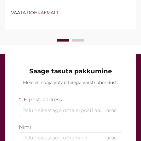
kuuluvat vakuumtehnoloogiat ja isoleeritud nõelu.
Tegelik küsimus ei ole siiski lihtsalt see, kas need
VAATA ROHKAEMALT
funktsioonid olemas on, vaid kuidas nad kliinilise ravi
ajal täpselt töötavad...
Saage tasuta pakkumine
Meie esindaja võtab teiega varsti ühendust.
E-posti aadress
0/100
Nimi
0/100