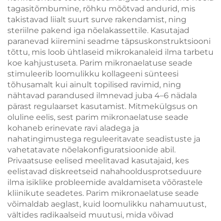
tagasitõmbumine, rõhku mõõtvad andurid, mis
takistavad liialt suurt surve rakendamist, ning
steriilne pakend iga nõelakassettile. Kasutajad
paranevad kiiremini seadme täpsuskonstruktsiooni
tõttu, mis loob ühtlaseid mikrokanaleid ilma tarbetu
koe kahjustuseta. Parim mikronaelatuse seade
stimuleerib loomulikku kollageeni sünteesi
tõhusamalt kui ainult topilised ravimid, ning
nähtavad parandused ilmnevad juba 4–6 nädala
pärast regulaarset kasutamist. Mitmekülgsus on
oluline eelis, sest parim mikronaelatuse seade
kohaneb erinevate ravi aladega ja
nahatingimustega reguleeritavate seadistuste ja
vahetatavate nõelakonfiguratsioonide abil.
Privaatsuse eelised meelitavad kasutajaid, kes
eelistavad diskreetseid nahahooldusprotseduure
ilma isiklike probleemide avaldamiseta võõrastele
kliinikute seadetes. Parim mikronaelatuse seade
võimaldab aeglast, kuid loomulikku nahamuutust,
vältides radikaalseid muutusi, mida võivad