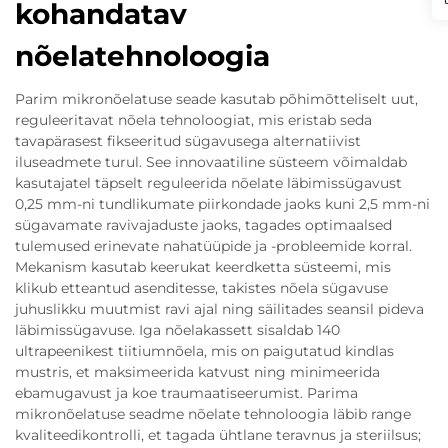
kohandatav
nõelatehnoloogia
Parim mikronõelatuse seade kasutab põhimõtteliselt uut,
reguleeritavat nõela tehnoloogiat, mis eristab seda
tavapärasest fikseeritud sügavusega alternatiivist
iluseadmete turul. See innovaatiline süsteem võimaldab
kasutajatel täpselt reguleerida nõelate läbimis­sügavust
0,25 mm-ni tundlikumate piirkondade jaoks kuni 2,5 mm-ni
sügavamate ravi­vajaduste jaoks, tagades optimaalsed
tulemused erinevate nahatüüpide ja -probleemide korral.
Mekanism kasutab keerukat keerdketta süsteemi, mis
klikub etteantud asenditesse, takistes nõela sügavuse
juhuslikku muutmist ravi ajal ning säilitades seansil pideva
läbimis­sügavuse. Iga nõelakassett sisaldab 140
ultrapeenikest tiitiumnõela, mis on paigutatud kindlas
mustri­s, et maksimeerida katvust ning minimeerida
ebamugavust ja koe traumaatiseerumist. Parima
mikronõelatuse seadme nõelate tehnoloogia läbib range
kvaliteedikontrolli, et tagada ühtlane teravnus ja steriilsus;