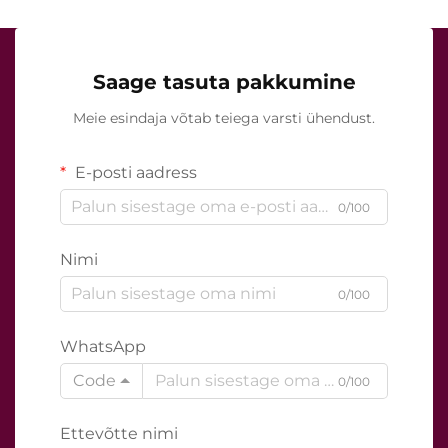
Saage tasuta pakkumine
Meie esindaja võtab teiega varsti ühendust.
E-posti aadress
0/100
Nimi
0/100
WhatsApp
Code
0/100
Ettevõtte nimi