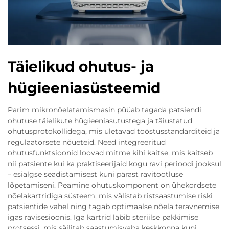
Täielikud ohutus- ja
hügieeniasüsteemid
Parim mikronõelatamismasin püüab tagada patsiendi
ohutuse täielikute hügieeniasutustega ja täiustatud
ohutusprotokollidega, mis ületavad tööstusstandarditeid ja
regulaatorsete nõueteid. Need integreeritud
ohutusfunktsioonid loovad mitme kihi kaitse, mis kaitseb
nii patsiente kui ka praktiseerijaid kogu ravi perioodi jooksul
– esialgse seadistamisest kuni pärast ravitöötluse
lõpetamiseni. Peamine ohutuskomponent on ühekordsete
nõelakartridiga süsteem, mis välistab ristsaastumise riski
patsientide vahel ning tagab optimaalse nõela teravnemise
igas ravisesioonis. Iga kartrid läbib steriilse pakkimise
protsessi, mis säilitab saastumisvaba keskkonna kuni