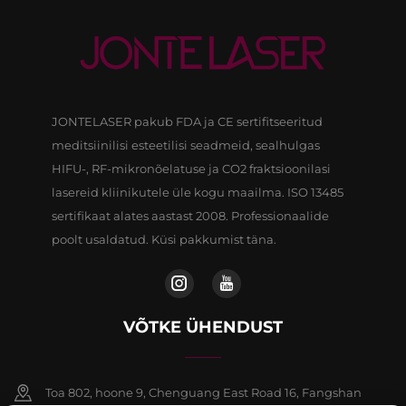
JONTELASER pakub FDA ja CE sertifitseeritud
meditsiinilisi esteetilisi seadmeid, sealhulgas
HIFU-, RF-mikronõelatuse ja CO2 fraktsioonilasi
lasereid kliinikutele üle kogu maailma. ISO 13485
sertifikaat alates aastast 2008. Professionaalide
poolt usaldatud. Küsi pakkumist täna.
VÕTKE ÜHENDUST
Toa 802, hoone 9, Chenguang East Road 16, Fangshan