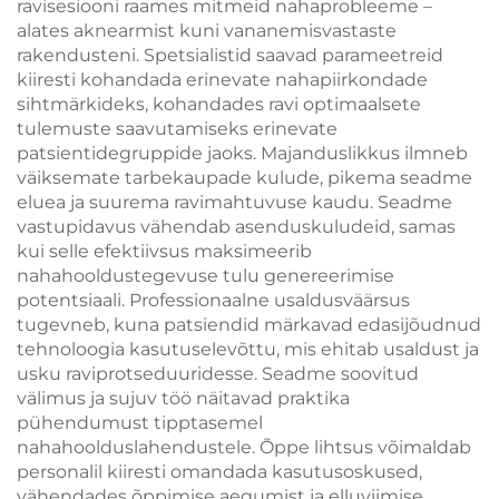
ravisesiooni raames mitmeid nahaprobleeme –
alates aknearmist kuni vananemisvastaste
rakendusteni. Spetsialistid saavad parameetreid
kiiresti kohandada erinevate nahapiirkondade
sihtmärkideks, kohandades ravi optimaalsete
tulemuste saavutamiseks erinevate
patsientidegruppide jaoks. Majanduslikkus ilmneb
väiksemate tarbekaupade kulude, pikema seadme
eluea ja suurema ravimahtuvuse kaudu. Seadme
vastupidavus vähendab asenduskuludeid, samas
kui selle efektiivsus maksimeerib
nahahooldustegevuse tulu genereerimise
potentsiaali. Professionaalne usaldusväärsus
tugevneb, kuna patsiendid märkavad edasijõudnud
tehnoloogia kasutuselevõttu, mis ehitab usaldust ja
usku raviprotseduuridesse. Seadme soovitud
välimus ja sujuv töö näitavad praktika
pühendumust tipptasemel
nahahoolduslahendustele. Õppe lihtsus võimaldab
personalil kiiresti omandada kasutusoskused,
vähendades õppimise aegumist ja elluviimise