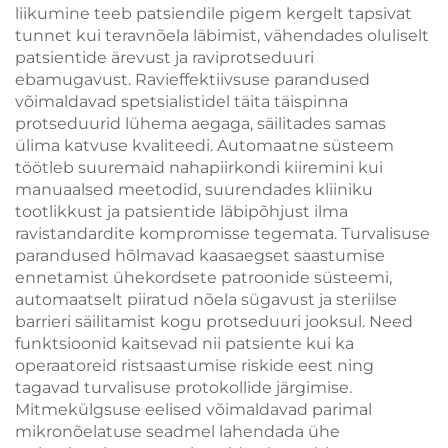
liikumine teeb patsiendile pigem kergelt tapsivat
tunnet kui teravnõela läbimist, vähendades oluliselt
patsientide ärevust ja raviprotseduuri
ebamugavust. Ravieffektiivsuse parandused
võimaldavad spetsialistidel täita täispinna
protseduurid lühema aegaga, säilitades samas
ülima katvuse kvaliteedi. Automaatne süsteem
töötleb suuremaid nahapiirkondi kiiremini kui
manuaalsed meetodid, suurendades kliiniku
tootlikkust ja patsientide läbipõhjust ilma
ravistandardite kompromisse tegemata. Turvalisuse
parandused hõlmavad kaasaegset saastumise
ennetamist ühekordsete patroonide süsteemi,
automaatselt piiratud nõela sügavust ja steriilse
barrieri säilitamist kogu protseduuri jooksul. Need
funktsioonid kaitsevad nii patsiente kui ka
operaatoreid ristsaastumise riskide eest ning
tagavad turvalisuse protokollide järgimise.
Mitmekülgsuse eelised võimaldavad parimal
mikronõelatuse seadmel lahendada ühe