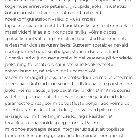
kogemuse erinevate patsiendigruppide jaoks. Täiustatud
kohandamisfunktsioonid hõlmavad mitmeid
nõelakonfiguratsioonivalikuid – üksiknõela
täpsusraviseadmed sihtitud punktraviks kuni mitmenõelate
massiivideni laiaala piirkondade raviks, võimaldades
spetsialistidel valida optimaalsed tööriistad konkreetsete
ravieesmärkide saavutamiseks. Süsteem toetab erinevaid
nõelageomeetriaid, sealhulgas standardseid otsikuid
üldraviks, erikujundusega otsikuid delikaatsete piirkondade
jaoks ning täiustatud disaini otsikuid konkreetsete
nahaseisundite, näiteks akne kubemed või
raseerimismärgid, jaoks. Raviprotseduuride mälusüsteemid
salvestavad kohandatud seaded individuaalsete patsientide
jaoks, võimaldades järjepidevat ravi andmist mitme seansi
vältel ning samal ajal jälgides edusamme ja kohandades
parameetreid reageerimise vaatluste põhjal. See võimalus
on eriti väärtuslik patsientidele, kes vajavad pikemaid
ravisarju või mitme tingimuse korraga käsitlemist
terviklikus nahahooldusprogrammis. Parim
mikronõelateraapia seade integreerub sujuvalt topiliste
toodete rakendustega, suurendades nende imendumist