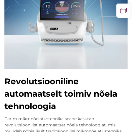
Revolutsiooniline
automaatselt toimiv nõela
tehnoloogia
Parim mikronõelatustehnika seade kasutab
revolutsioonilist automaatset nõela tehnoloogiat, mis
muudab põhjalikult traditsioonilisi mikronõelatustehnika