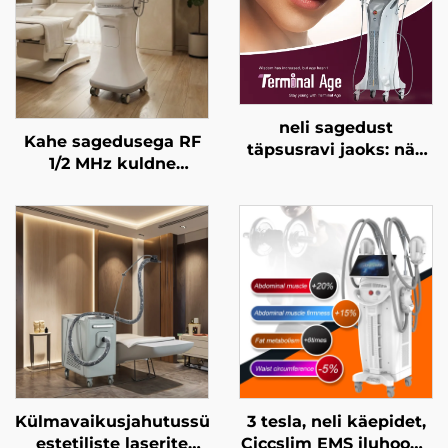
neli sagedust
Kahe sagedusega RF
täpsusravi jaoks: näo
1/2 MHz kuldne
tõmbamine,
mikronäelte
nahakorraldamine,
kasutamine näo
kehakujundus ja
noorendamiseks
terminalvanuse HIFU-
masin
Külmavaikusjahutussüsteem
3 tesla, neli käepidet,
estetiliste laserite
Ciccslim EMS iluhoone