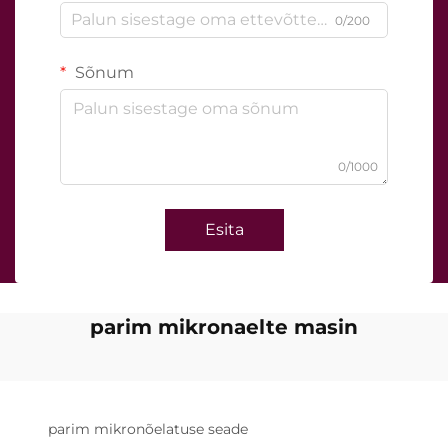
0/200
Sõnum
0/1000
Esita
parim mikronaelte masin
parim mikronõelatuse seade