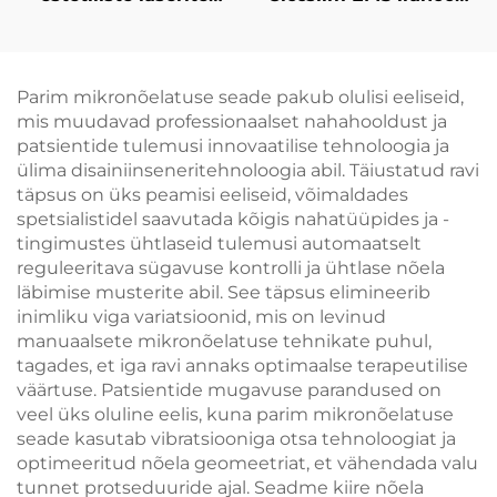
jaoks, valu
seade
leevendamiseks ning
elektromagnetilise
epidermise kaitseks,
lihasstimulatsiooniga
pidevaks, kontaktita
Parim mikronõelatuse seade pakub olulisi eeliseid,
kasutamiseks
mis muudavad professionaalset nahahooldust ja
kliinikus
patsientide tulemusi innovaatilise tehnoloogia ja
ülima disainiinseneritehnoloogia abil. Täiustatud ravi
täpsus on üks peamisi eeliseid, võimaldades
spetsialistidel saavutada kõigis nahatüüpides ja -
tingimustes ühtlaseid tulemusi automaatselt
reguleeritava sügavuse kontrolli ja ühtlase nõela
läbimise musterite abil. See täpsus elimineerib
inimliku viga variatsioonid, mis on levinud
manuaalsete mikronõelatuse tehnikate puhul,
tagades, et iga ravi annaks optimaalse terapeutilise
väärtuse. Patsientide mugavuse parandused on
veel üks oluline eelis, kuna parim mikronõelatuse
seade kasutab vibratsiooniga otsa tehnoloogiat ja
optimeeritud nõela geomeetriat, et vähendada valu
tunnet protseduuride ajal. Seadme kiire nõela