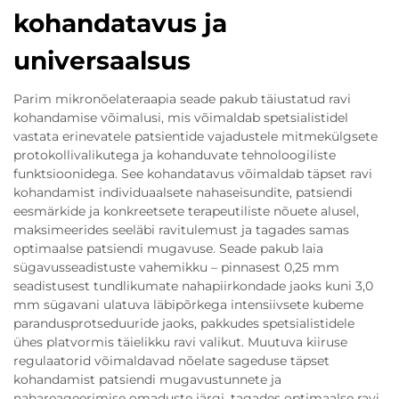
kohandatavus ja
universaalsus
Parim mikronõelateraapia seade pakub täiustatud ravi
kohandamise võimalusi, mis võimaldab spetsialistidel
vastata erinevatele patsientide vajadustele mitmekülgsete
protokollivalikutega ja kohanduvate tehnoloogiliste
funktsioonidega. See kohandatavus võimaldab täpset ravi
kohandamist individuaalsete nahaseisundite, patsiendi
eesmärkide ja konkreetsete terapeutiliste nõuete alusel,
maksimeerides seeläbi ravitulemust ja tagades samas
optimaalse patsiendi mugavuse. Seade pakub laia
sügavusseadistuste vahemikku – pinnasest 0,25 mm
seadistusest tundlikumate nahapiirkondade jaoks kuni 3,0
mm sügavani ulatuva läbipõrkega intensiivsete kubeme
parandusprotseduuride jaoks, pakkudes spetsialistidele
ühes platvormis täielikku ravi valikut. Muutuva kiiruse
regulaatorid võimaldavad nõelate sageduse täpset
kohandamist patsiendi mugavustunnete ja
nahareageerimise omaduste järgi, tagades optimaalse ravi