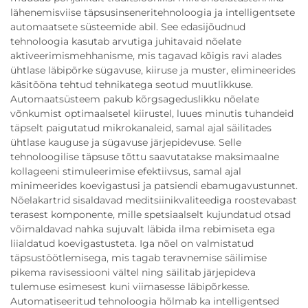
lähenemisviise täpsusinseneritehnoloogia ja intelligentsete
automaatsete süsteemide abil. See edasijõudnud
tehnoloogia kasutab arvutiga juhitavaid nõelate
aktiveerimismehhanisme, mis tagavad kõigis ravi alades
ühtlase läbipõrke sügavuse, kiiruse ja muster, elimineerides
käsitööna tehtud tehnikatega seotud muutlikkuse.
Automaatsüsteem pakub kõrgsageduslikku nõelate
võnkumist optimaalsetel kiirustel, luues minutis tuhandeid
täpselt paigutatud mikrokanaleid, samal ajal säilitades
ühtlase kauguse ja sügavuse järjepidevuse. Selle
tehnoloogilise täpsuse tõttu saavutatakse maksimaalne
kollageeni stimuleerimise efektiivsus, samal ajal
minimeerides koevigastusi ja patsiendi ebamugavustunnet.
Nõelakartrid sisaldavad meditsiinikvaliteediga roostevabast
terasest komponente, mille spetsiaalselt kujundatud otsad
võimaldavad nahka sujuvalt läbida ilma rebimiseta ega
liialdatud koevigastusteta. Iga nõel on valmistatud
täpsustöötlemisega, mis tagab teravnemise säilimise
pikema ravisessiooni vältel ning säilitab järjepideva
tulemuse esimesest kuni viimasesse läbipõrkesse.
Automatiseeritud tehnoloogia hõlmab ka intelligentsed