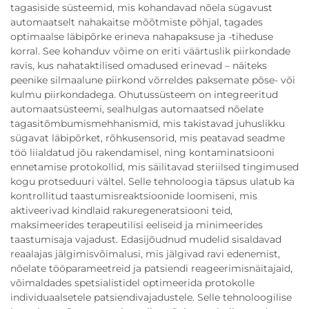
tagasiside süsteemid, mis kohandavad nõela sügavust
automaatselt nahakaitse mõõtmiste põhjal, tagades
optimaalse läbipõrke erineva nahapaksuse ja -tiheduse
korral. See kohanduv võime on eriti väärtuslik piirkondade
ravis, kus nahataktilised omadused erinevad – näiteks
peenike silmaalune piirkond võrreldes paksemate põse- või
kulmu piirkondadega. Ohutussüsteem on integreeritud
automaatsüsteemi, sealhulgas automaatsed nõelate
tagasitõmbumismehhanismid, mis takistavad juhuslikku
sügavat läbipõrket, rõhkusensorid, mis peatavad seadme
töö liialdatud jõu rakendamisel, ning kontaminatsiooni
ennetamise protokollid, mis säilitavad steriilsed tingimused
kogu protseduuri vältel. Selle tehnoloogia täpsus ulatub ka
kontrollitud taastumisreaktsioonide loomiseni, mis
aktiveerivad kindlaid rakuregeneratsiooni teid,
maksimeerides terapeutilisi eeliseid ja minimeerides
taastumisaja vajadust. Edasijõudnud mudelid sisaldavad
reaalajas jälgimisvõimalusi, mis jälgivad ravi edenemist,
nõelate tööparameetreid ja patsiendi reageerimisnäitajaid,
võimaldades spetsialistidel optimeerida protokolle
individuaalsetele patsiendivajadustele. Selle tehnoloogilise