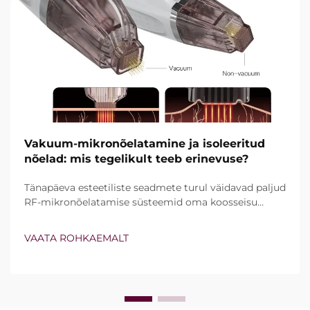
Vakuum-mikronõelatamine ja isoleeritud
nõelad: mis tegelikult teeb erinevuse?
Tänapäeva esteetiliste seadmete turul väidavad paljud
RF-mikronõelatamise süsteemid oma koosseisu
kuuluvat vakuumtehnoloogiat ja isoleeritud nõelu.
Tegelik küsimus ei ole siiski lihtsalt see, kas need
VAATA ROHKAEMALT
funktsioonid olemas on, vaid kuidas nad kliinilise ravi
ajal täpselt töötavad...