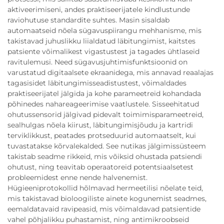
aktiveerimiseni, andes praktiseerijatele kindlustunde
raviohutuse standardite suhtes. Masin sisaldab
automaatseid nõela sügavuspiirangu mehhanisme, mis
takistavad juhuslikku liialdatud läbitungimist, kaitstes
patsiente võimalikest vigastustest ja tagades ühtlaseid
ravitulemusi. Need sügavusjuhtimisfunktsioonid on
varustatud digitaalsete ekraanidega, mis annavad reaalajas
tagasisidet läbitungimisseadistustest, võimaldades
praktiseerijatel jälgida ja kohe parameetreid kohandada
põhinedes nahareageerimise vaatlustele. Sisseehitatud
ohutussensorid jälgivad pidevalt toimimisparameetreid,
sealhulgas nõela kiirust, läbitungimisjõudu ja kartridi
terviklikkust, peatades protseduurid automaatselt, kui
tuvastatakse kõrvalekalded. See nutikas jälgimissüsteem
takistab seadme rikkeid, mis võiksid ohustada patsiendi
ohutust, ning teavitab operaatoreid potentsiaalsetest
probleemidest enne nende halvenemist.
Hügieeniprotokollid hõlmavad hermeetilisi nõelate teid,
mis takistavad bioloogiliste ainete kogunemist seadmes,
eemaldatavaid ravipeasid, mis võimaldavad patsientide
vahel põhjalikku puhastamist, ning antimikroobseid