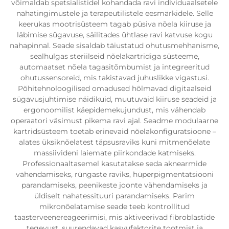
võimaldab spetsialistidel kohandada ravi individuaalsetele
nahatingimustele ja terapeutilistele eesmärkidele. Selle
keerukas mootrisüsteem tagab püsiva nõela kiiruse ja
läbimise sügavuse, säilitades ühtlase ravi katvuse kogu
nahapinnal. Seade sisaldab täiustatud ohutusmehhanisme,
sealhulgas steriilseid nõelakartridiga süsteeme,
automaatset nõela tagasitõmbumist ja integreeritud
ohutussensoreid, mis takistavad juhuslikke vigastusi.
Põhitehnoloogilised omadused hõlmavad digitaalseid
sügavusjuhtimise näidikuid, muutuvaid kiiruse seadeid ja
ergonoomilist käepidemekujundust, mis vähendab
operaatori väsimust pikema ravi ajal. Seadme modulaarne
kartridsüsteem toetab erinevaid nõelakonfiguratsioone –
alates üksiknõelatest täpsusraviks kuni mitmenõelate
massiivideni laiemate piirkondade katmiseks.
Professionaaltasemel kasutatakse seda aknearmide
vähendamiseks, rüngaste raviks, hüperpigmentatsiooni
parandamiseks, peenikeste joonte vähendamiseks ja
üldiselt nahatessituuri parandamiseks. Parim
mikronõelatamise seade teeb kontrollitud
taasterveenereageerimisi, mis aktiveerivad fibroblastide
tegevust, suurendavad kasvufaktorite tootmist ja