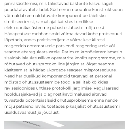
pinnakäsitlemisi, mis takistavad bakterite kasvu sageli
puudutatavatel aladel. Süsteemi moodulne konstruktsioon
võimaldab eemaldatavate komponentide täielikku
steriliseerimist, samal ajal kaitstes tundlikke
elektroonikasüsteeme puhastuslahuste mõju eest.
Hädapeatuse mehhanismid võimaldavad kohe protseduuri
lõpetada, andes praktiseerijatele võimaluse kiiresti
reageerida ootamatutele patsiendi reageeringutele või
seadme ebaregulaarsustele. Parim mikronõelatamismasin
sisaldab laiaulatuslikke operaatrite koolitusprogramme, mis
rõhutavad ohutusprotokollide järgimist, õiget seadme
käsitsemist ja hädaolukordade reageerimisprotseduure.
Need hariduslikud komponendid tagavad, et personal
mõistab ohutussüsteemide tööd ja säilitab kõikides
ravisesioonides ühtlase protokolli järgimise. Regulaarsed
hooldusajakavad ja diagnostikavõimalused aitavad
tuvastada potentsiaalseid ohutusprobleeme enne nende
mõju patsiendiravile, toetades pikaajalist ohutussüsteemi
usaldusväärsust ja jõudlust.