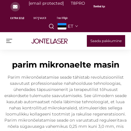
[email protected]
T8PRO
ET
Saada pakkumine
parim mikronaelte masin
Parim mikronõelatamise seade tähistab revolutsioonilist
saavutust professionaalse nahahoolduse tehnoloogias,
ühendades täpsusinsenerit ja terapeutilist tõhusust
erakordsete tulemuste saavutamiseks. See ülimodern seade
kasutab automaatset nõela läbimise tehnoloogiat, et luua
nahas kontrollitud mikrokanaleid, stimuleerides sellega
loomulikku kollageeni tootmist ja rakulise regeneratsiooni.
Parim mikronõelatamise seade on varustatud reguleeritava
nõela sügavusega vahemikus 0,25 mm kuni 3,0 mm, mis