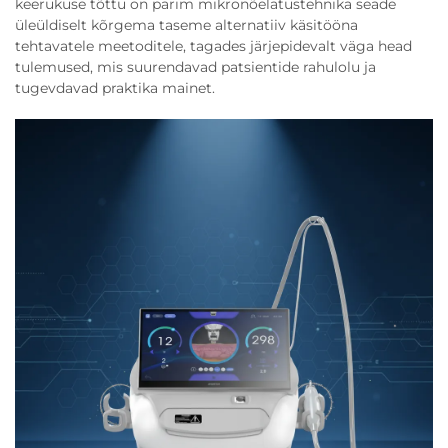
keerukuse tõttu on parim mikronõelatustehnika seade
üleüldiselt kõrgema taseme alternatiiv käsitööna
tehtavatele meetoditele, tagades järjepidevalt väga head
tulemused, mis suurendavad patsientide rahulolu ja
tugevdavad praktika mainet.