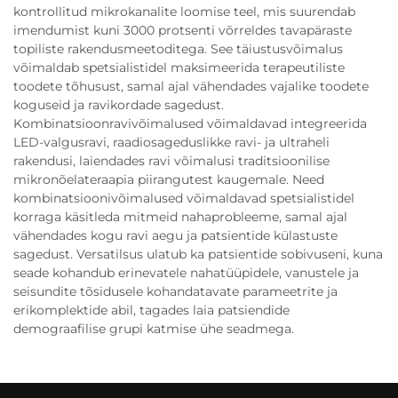
kontrollitud mikrokanalite loomise teel, mis suurendab
imendumist kuni 3000 protsenti võrreldes tavapäraste
topiliste rakendusmeetoditega. See täiustusvõimalus
võimaldab spetsialistidel maksimeerida terapeutiliste
toodete tõhusust, samal ajal vähendades vajalike toodete
koguseid ja ravikordade sagedust.
Kombinatsioonravivõimalused võimaldavad integreerida
LED-valgusravi, raadiosageduslikke ravi- ja ultraheli
rakendusi, laiendades ravi võimalusi traditsioonilise
mikronõelateraapia piirangutest kaugemale. Need
kombinatsioonivõimalused võimaldavad spetsialistidel
korraga käsitleda mitmeid nahaprobleeme, samal ajal
vähendades kogu ravi aegu ja patsientide külastuste
sagedust. Versatilsus ulatub ka patsientide sobivuseni, kuna
seade kohandub erinevatele nahatüüpidele, vanustele ja
seisundite tõsidusele kohandatavate parameetrite ja
erikomplektide abil, tagades laia patsiendide
demograafilise grupi katmise ühe seadmega.