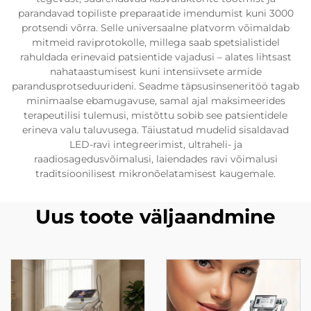
parandavad topiliste preparaatide imendumist kuni 3000
protsendi võrra. Selle universaalne platvorm võimaldab
mitmeid raviprotokolle, millega saab spetsialistidel
rahuldada erinevaid patsientide vajadusi – alates lihtsast
nahataastumisest kuni intensiivsete armide
parandusprotseduurideni. Seadme täpsusinseneritöö tagab
minimaalse ebamugavuse, samal ajal maksimeerides
terapeutilisi tulemusi, mistõttu sobib see patsientidele
erineva valu taluvusega. Täiustatud mudelid sisaldavad
LED-ravi integreerimist, ultraheli- ja
raadiosagedusvõimalusi, laiendades ravi võimalusi
traditsioonilisest mikronõelatamisest kaugemale.
Uus toote väljaandmine