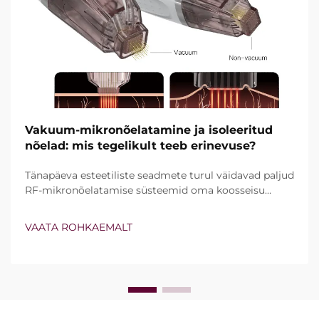
Vakuum-mikronõelatamine ja isoleeritud
nõelad: mis tegelikult teeb erinevuse?
Tänapäeva esteetiliste seadmete turul väidavad paljud
RF-mikronõelatamise süsteemid oma koosseisu
kuuluvat vakuumtehnoloogiat ja isoleeritud nõelu.
Tegelik küsimus ei ole siiski lihtsalt see, kas need
VAATA ROHKAEMALT
funktsioonid olemas on, vaid kuidas nad kliinilise ravi
ajal täpselt töötavad...