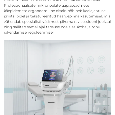
Professionaalsete mikronõelateraapiaseadmete
käepidemete ergonoomiline disain põhineb kaalajaotuse
printsiipidel ja tekstureeritud haardepinna kasutamisel, mis
vähendab spetsialisti väsimust pikema ravisessiooni jooksul
ning säilitab samal ajal täpsuse nõela asukoha ja rõhu
rakendamise reguleerimisel.