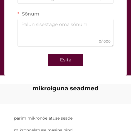
Sõnum
0/1000
Esita
mikroiguna seadmed
parim mikronõelatuse seade
mikronõelatuse masina hind