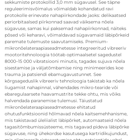
sekkumiste protokollid 3,0 mm sügavusel. See täpne
reguleerimisvõimalus võimaldab kohandatud ravi
protokolle erinevate nahapiirkondade jaoks: delikaatsed
periorbitaalsed piirkonnad saavad väiksema nõela
sügavuse, samas kui paksemad nahapiirkonnad, näiteks
põsed või keharavi, võimaldavad sügavamaid läbipõrkeid
paremate tulemuste saavutamiseks. Premium-
mikronõelateraapiaseadmetesse integreeritud vibreeriv
mootoritehnoloogia töötab optimaalsetel sagedustel
8000–15 000 vibratsiooni minutis, tagades sujuva nõela
sisestamise ja väljatõmbamise ning minimeerides koe
trauma ja patsiendi ebamugavustunnet. See
kõrgsageduslik vibreeriv tehnoloogia takistab ka nõela
liugamist nahapinnal, vähendades mikro-tearide või
ebaregulaarsete haavamustrite tekke ohtu, mis võiks
halvendada paranemise tulemusi. Täiustatud
mikronõelateraapiaseadmetesse ehitatud
ohutusfunktsioonid hõlmavad nõela kaitsemehhanisme,
mis takistavad üleliialist läbipõrket, automaatseid nõela
tagasitõmbumissüsteeme, mis tagavad pideva läbipõrke
sügavuse, ning ühekordse kasutusega kartridikujundust,
mis elimineerib ristsaastumise ohtu patsientide vahel.