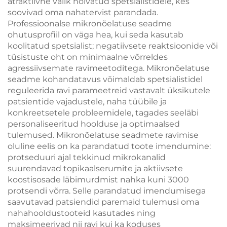
atraktiivne valik hõivatud spetsialistidele, kes
soovivad oma nahatervist parandada.
Professioonalse mikronõelatuse seadme
ohutusprofiil on väga hea, kui seda kasutab
koolitatud spetsialist; negatiivsete reaktsioonide või
tüsistuste oht on minimaalne võrreldes
agressiivsemate ravimeetoditega. Mikronõelatuse
seadme kohandatavus võimaldab spetsialistidel
reguleerida ravi parameetreid vastavalt üksikutele
patsientide vajadustele, naha tüübile ja
konkreetsetele probleemidele, tagades seeläbi
personaliseeritud hoolduse ja optimaalsed
tulemused. Mikronõelatuse seadmete ravimise
oluline eelis on ka parandatud toote imendumine:
protseduuri ajal tekkinud mikrokanalid
suurendavad topikaalserumite ja aktiivsete
koostisosade läbimurdmist nahka kuni 3000
protsendi võrra. Selle parandatud imendumisega
saavutavad patsiendid paremaid tulemusi oma
nahahooldustooteid kasutades ning
maksimeerivad nii ravi kui ka koduses