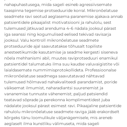
nahapuhastusega, mida sageli esineb agressiivsemate
taaspinna tegemise protseduuride korral. Mikronõelatuse
seadmete ravi seotud aeglasema paranemise ajakava annab
patsientidele pikaajalist motivatsiooni ja rahulolu, sest
tulemused jätkuvad arenduma 4–6 nädala jooksul pärast
iga seanssi ning kogumulised eelised tekivad ravisarja
jooksul. Valu kontroll mikronõelatuse seadmete
protseduuride ajal saavutatakse tõhusalt topiliste
anesteetikumide kasutamise ja seadme kergesti siseneva
nõela mehhanismi abil, muutes raviprotseduuri enamikul
patsientidel talumatuks ilma suu kaudse valuvaigistite või
laialdasemate nummimisprotokollideta. Professioonalse
mikronõelatuse seadmega saavutatavad nähtavad
tulemused hõlmavad nahakvaliteedi parandamist, poride
väiksemat ilmumist, naharadiantsi suurenemist ja
vananemise tunnuste vähenemist; paljud patsiendid
teatavad sõprade ja perekonna komplimentidest juba
nädalate jooksul pärast esimest ravi. Pikaajaline patsientide
rahulolu mikronõelatuse seadmete raviga jääb erakordselt
kõrgeks tänu loomulikule väljanägemisele, mis areneb
aeglaselt ilma kunstliku välimuseta, mida sageli