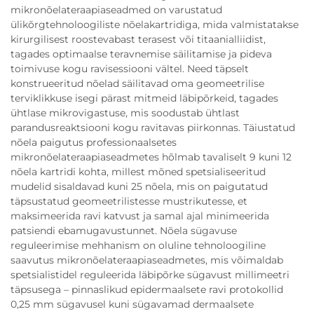
mikronõelateraapiaseadmed on varustatud
ülikõrgtehnoloogiliste nõelakartridiga, mida valmistatakse
kirurgilisest roostevabast terasest või titaanialliidist,
tagades optimaalse teravnemise säilitamise ja pideva
toimivuse kogu ravisessiooni vältel. Need täpselt
konstrueeritud nõelad säilitavad oma geomeetrilise
terviklikkuse isegi pärast mitmeid läbipõrkeid, tagades
ühtlase mikrovigastuse, mis soodustab ühtlast
parandusreaktsiooni kogu ravitavas piirkonnas. Täiustatud
nõela paigutus professionaalsetes
mikronõelateraapiaseadmetes hõlmab tavaliselt 9 kuni 12
nõela kartridi kohta, millest mõned spetsialiseeritud
mudelid sisaldavad kuni 25 nõela, mis on paigutatud
täpsustatud geomeetrilistesse mustrikutesse, et
maksimeerida ravi katvust ja samal ajal minimeerida
patsiendi ebamugavustunnet. Nõela sügavuse
reguleerimise mehhanism on oluline tehnoloogiline
saavutus mikronõelateraapiaseadmetes, mis võimaldab
spetsialistidel reguleerida läbipõrke sügavust millimeetri
täpsusega – pinnaslikud epidermaalsete ravi protokollid
0,25 mm sügavusel kuni sügavamad dermaalsete