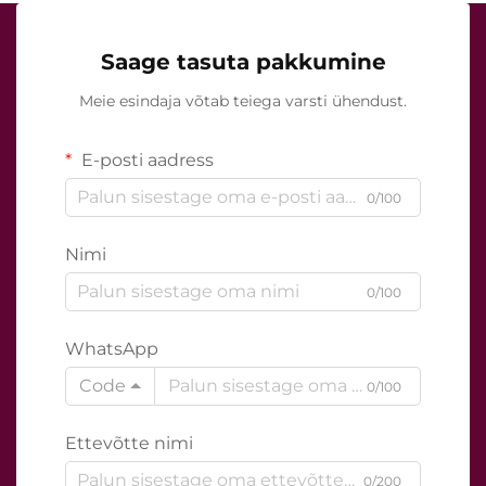
Saage tasuta pakkumine
Meie esindaja võtab teiega varsti ühendust.
E-posti aadress
0/100
Nimi
0/100
WhatsApp
Code
0/100
Ettevõtte nimi
0/200