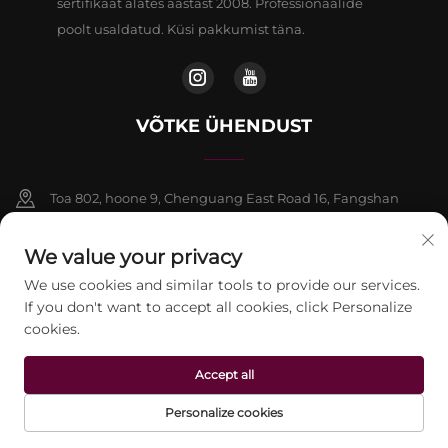
sertifikaat alates aastast 2008. Professionaalide
poolt usaldatud. Küsi pakkumist täna.
VÕTKE ÜHENDUST
Toa 802, hoone 9, Chenguang East Road 16, Fangshan
piirkond, Beijing
We value your privacy
+86-13911459627
We use cookies and similar tools to provide our services.
If you don't want to accept all cookies, click Personalize
[email protected]
cookies.
Accept all
Autoriõigus © 2026 Beijing Jontelaser Technology CO.,LTD. Kõik
õigused kaitstud.
Privaatsuspoliitika
Personalize cookies
AVALEHT
TOOTED
E-POST
TEL