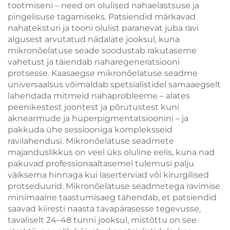
tootmiseni – need on olulised nahaelastsuse ja
pingelisuse tagamiseks. Patsiendid märkavad
nahateksturi ja tooni olulist paranevat juba ravi
algusest arvutatud nädalate jooksul, kuna
mikronõelatuse seade soodustab rakutaseme
vahetust ja täiendab naharegeneratsiooni
protsesse. Kaasaegse mikronõelatuse seadme
universaalsus võimaldab spetsialistidel samaaegselt
lahendada mitmeid nahaprobleeme – alates
peenikestest joontest ja põrutustest kuni
aknearmude ja hüperpigmentatsioonini – ja
pakkuda ühe sessiooniga kompleksseid
ravilahendusi. Mikronõelatuse seadmete
majanduslikkus on veel üks oluline eelis, kuna nad
pakuvad professionaaltasemel tulemusi palju
väiksema hinnaga kui laserterviad või kirurgilised
protseduurid. Mikronõelatuse seadmetega ravimise
minimaalne taastumisaeg tähendab, et patsiendid
saavad kiiresti naasta tavapärasesse tegevusse,
tavaliselt 24–48 tunni jooksul, mistõttu on see