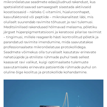
mikronõelatuse seadmete edasijõudnud rakendust, kus
spetsialistid saavad samaaegselt sisestada aktiivseid
koostisosasid – näiteks C-vitamiini, hüaluroonhapet,
kasvufaktoreid või peptiide – mikrokanalitest läbi, mis
oluliselt suurendab ravimite tõhusust ja ravi tulemusi.
Meditsiinilised rakendused hõlmavad melasma, põletiku
järgset hüperpigmentatsiooni ja keratoosi pilarise ravimist
– tingimusi, millele reageerib hästi kontrollitud põletik ja
parandatud ravimite imendumine, mida saavutatakse
professionaalsete mikronõelatuse protokollidega.
Seadmete võimekus olla turvaliselt kasutatav erinevate
nahatüüpide ja etniliste rühmade puhul teeb sellest
kaasavat ravi valikut, kuigi optimaalsete tulemuste
saavutamiseks erinevate patsientide rühmade puhul on
oluline õige koolitus ja protokollide kohandamine.