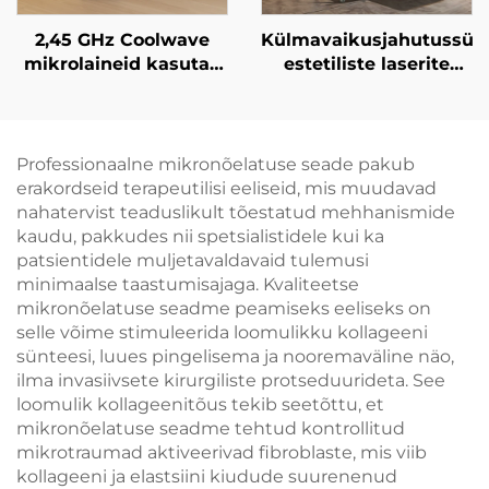
2,45 GHz Coolwave
Külmavaikusjahutussüs
mikrolaineid kasutav
estetiliste laserite
õhuke keha
jaoks, valu
kujundamise seade
leevendamiseks ning
tselluliidi
epidermise kaitseks,
vähendamiseks, nahas
pidevaks, kontaktita
Professionaalne mikronõelatuse seade pakub
tõmbumise ja
kasutamiseks
erakordseid terapeutilisi eeliseid, mis muudavad
pingutamise ning näo
kliinikus
nahatervist teaduslikult tõestatud mehhanismide
raadiosagedusel
kaudu, pakkudes nii spetsialistidele kui ka
põhineva
patsientidele muljetavaldavaid tulemusi
kaalakaotuse ja keha
minimaalse taastumisajaga. Kvaliteetse
õhukese tegemisega
mikronõelatuse seadme peamiseks eeliseks on
selle võime stimuleerida loomulikku kollageeni
sünteesi, luues pingelisema ja nooremaväline näo,
ilma invasiivsete kirurgiliste protseduurideta. See
loomulik kollageenitõus tekib seetõttu, et
mikronõelatuse seadme tehtud kontrollitud
mikrotraumad aktiveerivad fibroblaste, mis viib
kollageeni ja elastsiini kiudude suurenenud