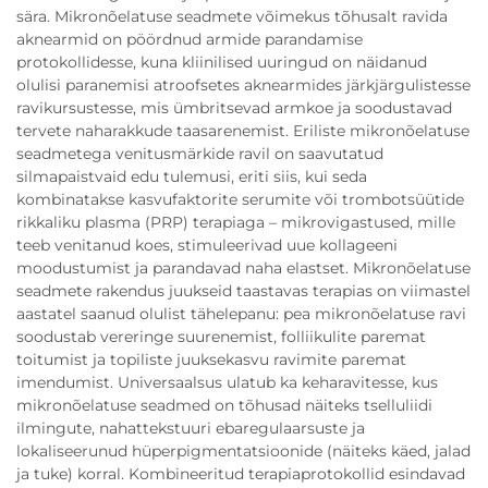
sära. Mikronõelatuse seadmete võimekus tõhusalt ravida
aknearmid on pöördnud armide parandamise
protokollidesse, kuna kliinilised uuringud on näidanud
olulisi paranemisi atroofsetes aknearmides järkjärgulistesse
ravikursustesse, mis ümbritsevad armkoe ja soodustavad
tervete naharakkude taasarenemist. Eriliste mikronõelatuse
seadmetega venitusmärkide ravil on saavutatud
silmapaistvaid edu tulemusi, eriti siis, kui seda
kombinatakse kasvufaktorite serumite või trombotsüütide
rikkaliku plasma (PRP) terapiaga – mikrovigastused, mille
teeb venitanud koes, stimuleerivad uue kollageeni
moodustumist ja parandavad naha elastset. Mikronõelatuse
seadmete rakendus juukseid taastavas terapias on viimastel
aastatel saanud olulist tähelepanu: pea mikronõelatuse ravi
soodustab vereringe suurenemist, folliikulite paremat
toitumist ja topiliste juuksekasvu ravimite paremat
imendumist. Universaalsus ulatub ka keharavitesse, kus
mikronõelatuse seadmed on tõhusad näiteks tselluliidi
ilmingute, nahattekstuuri ebaregulaarsuste ja
lokaliseerunud hüperpigmentatsioonide (näiteks käed, jalad
ja tuke) korral. Kombineeritud terapiaprotokollid esindavad