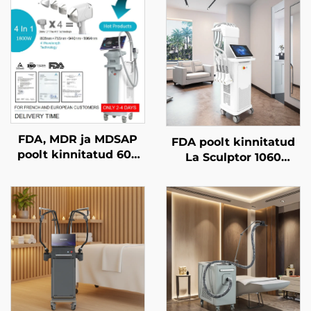
FDA, MDR ja MDSAP
FDA poolt kinnitatud
poolt kinnitatud 600
La Sculptor 1060
W, 1200 W, 1800 W ja
rasvavähendus- ja
3000 W võimsusega
selluliitdiodelasermasin
4-in-1 diodlasermasin
(1060 nm) keha
juukse
kujundamise ja
eemaldamiseks, millel
õhukestamise masin
on asendatavad
kohtad ja
lainepikkused 755 nm,
808 nm, 940 nm ja
1064 nm