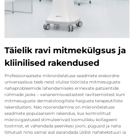
Täielik ravi mitmekülgsus ja
kliinilised rakendused
Professionaalsete mikronõelatuse seadmete erakordne
universaalsus teeb neist olulise tööriista mitmesuguste
nahaprobleemide lahendamiseks erinevate patsientide
rühmade jaoks – vananemisvastastest ravitsemistest kuni
mitmesuguste dermatoloogiliste haiguste terapeutiliste
rakendusteni. Näo noorendamine on mikronõelatuse
seadmete populaarseim rakendus, kus kontrollitud
mikrovigastused stimuleerivad loomulikku kollageeni
tootmist, et vähendada peenikesi jooni, pügusid ja naha
löhutust ning samal ajal parandada üldist nahatekstuuri ja