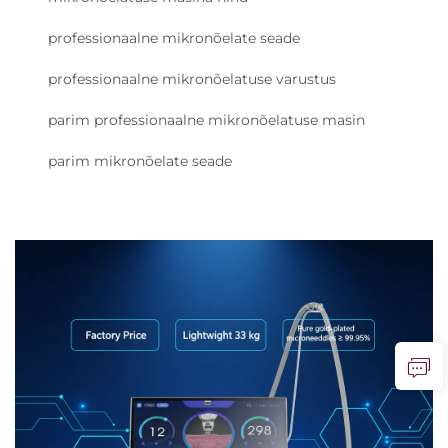
professionaalne mikronõelate seade
professionaalne mikronõelatuse varustus
parim professionaalne mikronõelatuse masin
parim mikronõelate seade