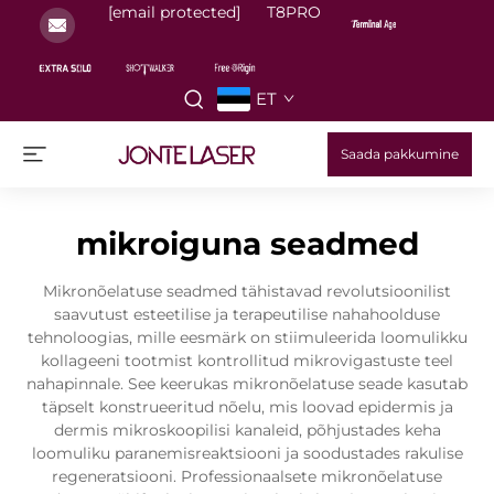
[email protected]
T8PRO
ET
Saada pakkumine
mikroiguna seadmed
Mikronõelatuse seadmed tähistavad revolutsioonilist
saavutust esteetilise ja terapeutilise nahahoolduse
tehnoloogias, mille eesmärk on stiimuleerida loomulikku
kollageeni tootmist kontrollitud mikrovigastuste teel
nahapinnale. See keerukas mikronõelatuse seade kasutab
täpselt konstrueeritud nõelu, mis loovad epidermis ja
dermis mikroskoopilisi kanaleid, põhjustades keha
loomuliku paranemisreaktsiooni ja soodustades rakulise
regeneratsiooni. Professionaalsete mikronõelatuse