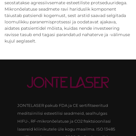
seostatakse agressiivsemate esteetiliste protseduuridega.
Mikronõelatuse seadmete ravi hariduslik komponent
täiustab patsiendi kogemust, sest arstid saavad selgitada
loomulikku paranemisprotsessi ja oodatavat ajakava,
aidates patsientidel mõista, kuidas nende investeering
ravisse tasub end tagasi parandatud nahaterve ja -välimuse
kujul aeglaselt.
JONTELASER pakub FDA ja CE sertifitseeritud
meditsiinilisi esteetilisi seadmeid, sealhulgas
HIFU-, RF-mikronõelatuse ja CO2 fraktsioonilasi
lasereid kliinikutele üle kogu maailma. ISO 13485