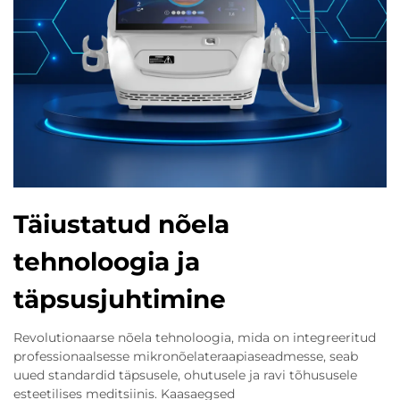
Täiustatud nõela
tehnoloogia ja
täpsusjuhtimine
Revolutionaarse nõela tehnoloogia, mida on integreeritud
professionaalsesse mikronõelateraapiaseadmesse, seab
uued standardid täpsusele, ohutusele ja ravi tõhususele
esteetilises meditsiinis. Kaasaegsed