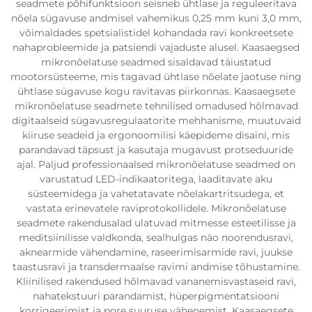
seadmete põhifunktsioon seisneb ühtlase ja reguleeritava
nõela sügavuse andmisel vahemikus 0,25 mm kuni 3,0 mm,
võimaldades spetsialistidel kohandada ravi konkreetsete
nahaprobleemide ja patsiendi vajaduste alusel. Kaasaegsed
mikronõelatuse seadmed sisaldavad täiustatud
mootorsüsteeme, mis tagavad ühtlase nõelate jaotuse ning
ühtlase sügavuse kogu ravitavas piirkonnas. Kaasaegsete
mikronõelatuse seadmete tehnilised omadused hõlmavad
digitaalseid sügavusregulaatorite mehhanisme, muutuvaid
kiiruse seadeid ja ergonoomilisi käepideme disaini, mis
parandavad täpsust ja kasutaja mugavust protseduuride
ajal. Paljud professionaalsed mikronõelatuse seadmed on
varustatud LED-indikaatoritega, laaditavate aku
süsteemidega ja vahetatavate nõelakartritsudega, et
vastata erinevatele raviprotokollidele. Mikronõelatuse
seadmete rakendusalad ulatuvad mitmesse esteetilisse ja
meditsiinilisse valdkonda, sealhulgas näo noorendusravi,
aknearmide vähendamine, raseerimisarmide ravi, juukse
taastusravi ja transdermaalse ravimi andmise tõhustamine.
Kliinilised rakendused hõlmavad vananemisvastaseid ravi,
nahatekstuuri parandamist, hüperpigmentatsiooni
korrigeerimist ja pore suuruse vähenemist. Kaasaegsete