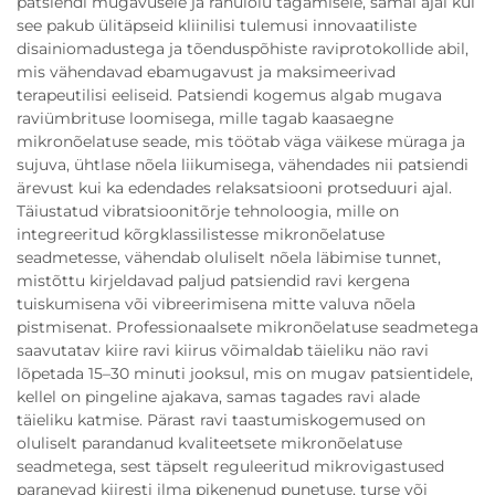
patsiendi mugavusele ja rahulolu tagamisele, samal ajal kui
see pakub ülitäpseid kliinilisi tulemusi innovaatiliste
disainiomadustega ja tõenduspõhiste raviprotokollide abil,
mis vähendavad ebamugavust ja maksimeerivad
terapeutilisi eeliseid. Patsiendi kogemus algab mugava
raviümbrituse loomisega, mille tagab kaasaegne
mikronõelatuse seade, mis töötab väga väikese müraga ja
sujuva, ühtlase nõela liikumisega, vähendades nii patsiendi
ärevust kui ka edendades relaksatsiooni protseduuri ajal.
Täiustatud vibratsioonitõrje tehnoloogia, mille on
integreeritud kõrgklassilistesse mikronõelatuse
seadmetesse, vähendab oluliselt nõela läbimise tunnet,
mistõttu kirjeldavad paljud patsiendid ravi kergena
tuiskumisena või vibreerimisena mitte valuva nõela
pistmisenat. Professionaalsete mikronõelatuse seadmetega
saavutatav kiire ravi kiirus võimaldab täieliku näo ravi
lõpetada 15–30 minuti jooksul, mis on mugav patsientidele,
kellel on pingeline ajakava, samas tagades ravi alade
täieliku katmise. Pärast ravi taastumiskogemused on
oluliselt parandanud kvaliteetsete mikronõelatuse
seadmetega, sest täpselt reguleeritud mikrovigastused
paranevad kiiresti ilma pikenenud punetuse, turse või