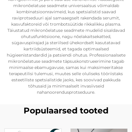
mikronõelatuse seadmete universaalsus võimaldab
kombinatsioonravimeid, kus spetsialistid saavad
raviprotseduuri ajal samaaegselt rakendada serumit,
kasvufaktoreid või trombotsüütide rikkalikku plasma.
Täiustatud mikronõelatuse seadmete mudelid sisaldavad
ohutusfunktsioone, nagu nõelakaitsekatted,
sügavuspiirajad ja steriilsed ühekordselt kasutatavad
kartriidsüsteemid, et tagada optimaalsed
hügieenistandardid ja patsiendi ohutus. Professionaalsete
mikronõelatuse seadmete täpsuskonstrueerimine tagab
minimaalse ebamugavuse, samas kui maksimeeritakse
terapeutilisi tulemusi, muutes selle oluliseks tööriistaks
esteetiliste spetsialistide jaoks, kes soovivad pakkuda
tõhusaid ja minimaalselt invasiivseid
nahanoorendusprotseduure.
Populaarsed tooted