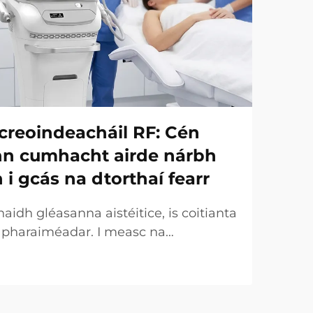
creoindeacháil RF: Cén
onn cumhacht airde nárbh
h i gcás na dtorthaí fearr
idh gléasanna aistéitice, is coitianta
r pharaiméadar. I measc na
uirtear an chumhacht (W) ar an
táirgeachta tábhachtach. Áfach, ó
 tá an fírinne an-éagsúla. I gcásanna
ht a dtugtar uirthi...