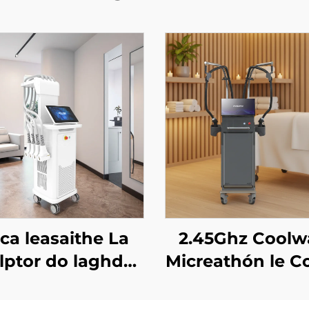
ca leasaithe La
2.45Ghz Coolw
lptor do laghdú
Micreathón le C
a mboilgí, do
Caolú, Lagh
lulítis, le léasair
Ceallúil, Ardú