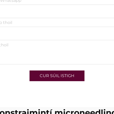
CUR SÚIL ISTIGH
ionstraimintí microneedlin