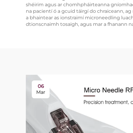
shéirim agus ar chomhpháirteanna gníomhacha 
na pacientí ó a gcuid táirgí do chraiceann, a
a bhaintear as ionstraimí microneedling luach
dtionscnaimh tosaigh, agus mar a fhanann na 
06
Mar