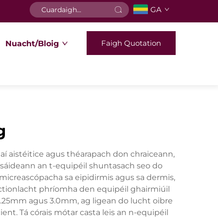
GA
Faigh Quotation
Nuacht/Bloig
g
aí aistéitice agus théarapach don chraiceann,
 Úsáideann an t-equipéil shuntasach seo do
 micreascópacha sa eipidirmis agus sa dermis,
nctionlacht phríomha den equipéil ghairmiúil
 0.25mm agus 3.0mm, ag ligean do lucht oibre
ent. Tá córais mótar casta leis an n-equipéil