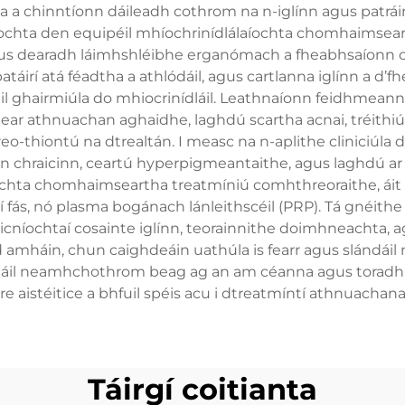
a chinntíonn dáileadh cothrom na n-iglínn agus patrái
aíochta den equipéil mhíochrinídlálaíochta chomhaimsear
agus dearadh láimhshléibhe erganómach a fheabhsaíonn c
 batáirí atá féadtha a athlódáil, agus cartlanna iglínn a d
l ghairmiúla do mhiocrinídláil. Leathnaíonn feidhmeanna
áirítear athnuachan aghaidhe, laghdú scartha acnai, tréit
-thiontú na dtrealtán. I measc na n-aplithe cliniciúla de
 an chraicinn, ceartú hyperpigmeantaithe, agus laghdú a
chta chomhaimseartha treatmíniú comhthreoraithe, áit a
í fás, nó plasma bogánach lánleithscéil (PRP). Tá gnéithe
cníochtaí cosainte iglínn, teorainnithe doimhneachta, a
id amháin, chun caighdeáin uathúla is fearr agus slándáil
dláil neamhchothrom beag ag an am céanna agus toradh 
ibre aistéitice a bhfuil spéis acu i dtreatmíntí athnuacha
Táirgí coitianta