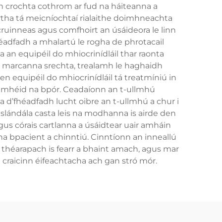
n crochta cothrom ar fud na háiteanna a
tha tá meicníochtaí rialaithe doimhneachta
ruinneas agus comfhoirt an úsáideora le linn
’fhéadfadh a mhalartú le rogha de phrotacail
 an equipéil do mhiocrinídláil thar raonta
hiú marcanna srechta, trealamh le haghaidh
n equipéil do mhiocrinídláil tá treatmíniú in
r mhéid na bpór. Ceadaíonn an t-ullmhú
 d’fhéadfadh lucht oibre an t-ullmhú a chur i
 slándála casta leis na modhanna is airde den
gus córais cartlanna a úsáidtear uair amháin
 na bpacient a chinntiú. Cinntíonn an inneallú
théarapach is fearr a bhaint amach, agus mar
na craicinn éifeachtacha ach gan stró mór.