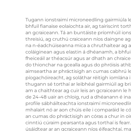
an MDSAP, 600W,
diód
1200W, 1800W,
chr
Tugann ionstraimí microneedling gairmiúla le
3000W, 4 i 1, le
bhfuil fianaise eolaíochta air, ag tairiscint t
agus
an gcraiceann. Tá an buntáiste príomhúil io
spásanna in ionadú,
threisiú, ag cruthú craiceann níos daingne agu
755 nm, 808 nm, 940
na n-éadchúiseanna mica a chruthaítear ag a
coláiginean agus elastin á dhéanamh, a bhfuil
nm, 1064 nm
fheiceáil ar théacsúr agus ar dhath an chraic
do thionchar na gcealla agus do phróisis at
aimseartha ar phráctisigh an cumas cabhrú l
píogachóireacht, ag soláthar réitigh iomlána i
thugann sé torthaí ar leibhéal gairmiúil ag br
am a chaithtear ag cuir leis an gcraiceann le 
de 24-48 uair an chloig, rud a dhéanann é ina
profile sábháilteachta ionstraimí microneedling
mhalairt nó ar aon chúis eile i comparáid le c
an cumas do phráctisigh an córas a chur in oi
cinntiú cúraim pearsanta agus torthaí is fear
úsáidtear ar an gcraiceann níos éifeachtaí, ma