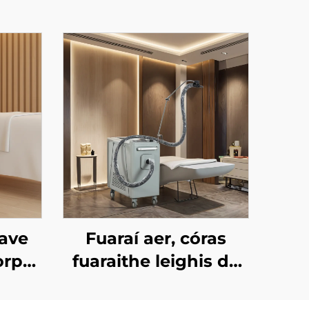
ave
Fuaraí aer, córas
orpas
fuaraithe leighis do
dú
léasair áilleachta, do
 &
réiteach an chráis, do