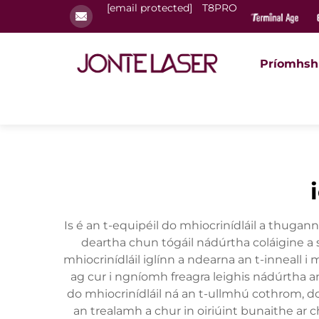
[email protected]
T8PRO
Príomhsh
Is é an t-equipéil do mhiocrinídláil a thuga
deartha chun tógáil nádúrtha coláigine a 
mhiocrinídláil iglínn a ndearna an t-inneall
ag cur i ngníomh freagra leighis nádúrtha a
do mhiocrinídláil ná an t-ullmhú cothrom, d
an trealamh a chur in oiriúint bunaithe ar c