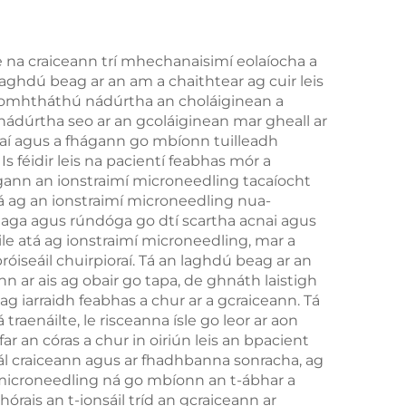
a
chosaint an
di-
eipidirmis, do úsáid
 na craiceann trí mhechanaisimí eolaíocha a
 laghdú beag ar an am a chaithtear ag cuir leis
aidh
cliniciúil leanúnach
 comhtháthú nádúrtha an choláiginean a
h
gan teagmháil
ú nádúrtha seo ar an gcoláiginean mar gheall ar
taí agus a fhágann go mbíonn tuilleadh
 féidir leis na pacientí feabhas mór a
nadh
hugann an ionstraimí microneedling tacaíocht
á ag an ionstraimí microneedling nua-
eaga agus rúndóga go dtí scartha acnai agus
eile atá ag ionstraimí microneedling, mar a
róiseáil chuirpioraí. Tá an laghdú beag ar an
n ar ais ag obair go tapa, de ghnáth laistigh
g iarraidh feabhas a chur ar a gcraiceann. Tá
traenáilte, le risceanna ísle go leor ar aon
ar an córas a chur in oiriún leis an bpacient
neál craiceann agus ar fhadhbanna sonracha, ag
mí microneedling ná go mbíonn an t-ábhar a
órais an t-ionsáil tríd an gcraiceann ar