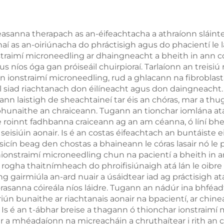
ach 1060 nm, do
Tintreach n
uthú an chorpais
Craiceann, Rai
asanna therapach as an-éifeachtacha a athraíonn sláinte
orthaí as an-oiriúnacha do phráctisigh agus do phacientí le
 do chur i mbárr
umhthacht Agh
nstraimí microneedling ar dhaingneacht a bheith in ann
an bholgáin
le haghaid
s níos óga gan próiseáil chuirpioraí. Tarlaíonn an treisi
n ionstraimí microneedling, rud a ghlacann na fibroblas
Caillteanais
 siad riachtanach don éilíneacht agus don daingneacht. Is
Meáchain, Gla
eann laistigh de sheachtaineí tar éis an chóras, mar a t
hbhunaithe an chraiceann. Tugann an tionchar iomlána at
Corpais
e roinnt fadhbanna craiceann ag an am céanna, ó líní bh
 seisiúin aonair. Is é an costas éifeachtach an buntáiste 
isicín beag den chostas a bhaineann le córas lasair nó le p
hionstraimí microneedling chun na pacientí a bheith in an
 rogha thaitnímheach do phroifisiúnaigh atá lán le oibre a
 gairmiúla an-ard nuair a úsáidtear iad ag práctisigh atá 
órasanna cóireála níos láidre. Tugann an nádúr ina bhféadf
riún bunaithe ar riachtanais aonair na bpacientí, ar chi
r. Is é an t-ábhar breise a thagann ó thionchar ionstrai
r a mhéadaíonn na micreacháin a chruthaítear i rith an ch