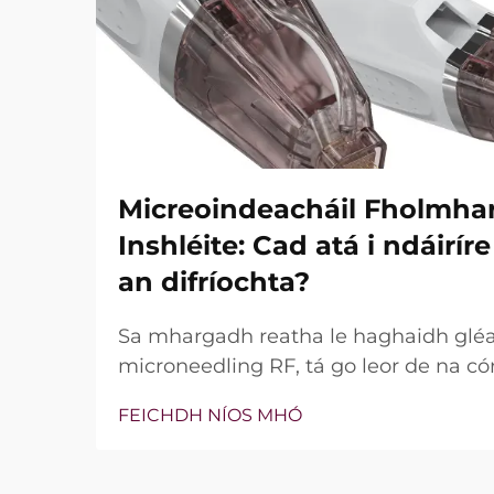
Micreoindeacháil Fholmha
Inshléite: Cad atá i ndáirí
an difríochta?
Sa mhargadh reatha le haghaidh glé
microneedling RF, tá go leor de na có
bhfuil teicneolaíocht vacuim agus goin
FEICHDH NÍOS MHÓ
níl an cheist fíor i ndáiríre an bhfuil 
nach bhfuil, ach conas a oibríonn siad
tréatmais chliniciúla...