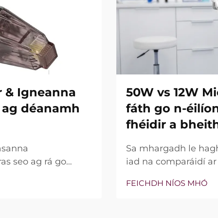
r & Igneanna
50W vs 12W Mi
re ag déanamh
fáth go n-éilí
fhéidir a bheit
asanna
Sa mhargadh le hagha
ras seo ag rá go
iad na comparáidí a
ní insilte acu. Áfach,
bparaiméadar sin, c
FEICHDH NÍOS MHÓ
na gnéithe seo ann nó
bhfocal mar phointe 
 go cruinn le linn na
thaobh cliniciúil de,
go leor, níl an cumhac