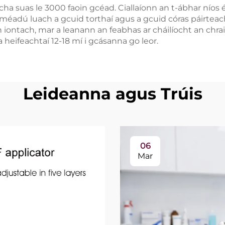
suas le 3000 faoin gcéad. Ciallaíonn an t-ábhar níos éi
g méadú luach a gcuid torthaí agus a gcuid córas páirtea
 iontach, mar a leanann an feabhas ar cháilíocht an chrai
heifeachtaí 12-18 mí i gcásanna go leor.
Leideanna agus Trúis
06
Mar