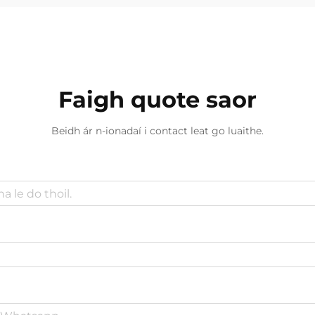
Faigh quote saor
Beidh ár n-ionadaí i contact leat go luaithe.