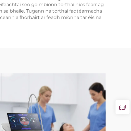
feachtaí seo go mbíonn torthaí níos fearr ag
ch sa bhaile. Tugann na torthaí fadtéarmacha
ceann a fhorbairt ar feadh míonna tar éis na