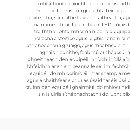
mhíochrinídlálaíochta chomhaimseartha 
thréithtear. I measc na gceachta teicneol
digiteacha, socruithe luais athraitheacha, 
na n-imeachtaí. Tá léiritheoirí LED, córais
tréiththe i bhformhór na n-aonaid equipéi
iolracha aistéitice agus leighis, lena n-
athbheochana gruaige, agus fheabhsú ar threo
aghaidh aoisithe, feabhsú ar théacsúr
ilghnéitheach den equipéil mhíochrinídlálaío
bhfeidhm ar an am céanna le séirim, fachtóir
equipéil do mhiocrinídláil, mar shampla mei
agus a chaithfear a chur as úsáid tar éis úsá
cruinn den equipéil ghairmiúil do mhiocriní
sin is uirlis ríthábhachtach í do lucht o