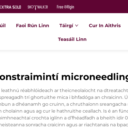
úil
Faoi Rún Linn
Táirgí
Cur In Aithris
Teasáil Linn
ionstraimintí microneedlin
nn leathnú réabhlóideach ar theicneolaíocht na dtreatacht
spreagadh trí ghortuithe mica i bhfadóga an chraicinn.
 i mbun a dhéanamh go cruinn, a chruthaíonn sreangacha
n cholainn agus ag cur le hathruithe ceallach. Is é an fú
oimhneachtaí crochta iglínn a d’fhéadfadh a bheith idir
heisteanna sonracha craicinn agus ar riachtanais na bpaci