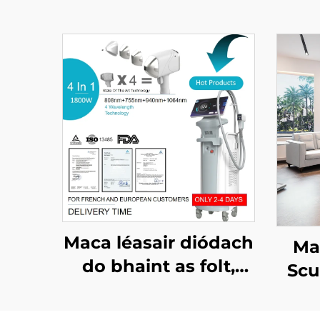
Maca léasair diódach
Ma
do bhaint as folt,
Scu
ceadaithe ag an FDA,
n
ag an MDR, agus ag
chel