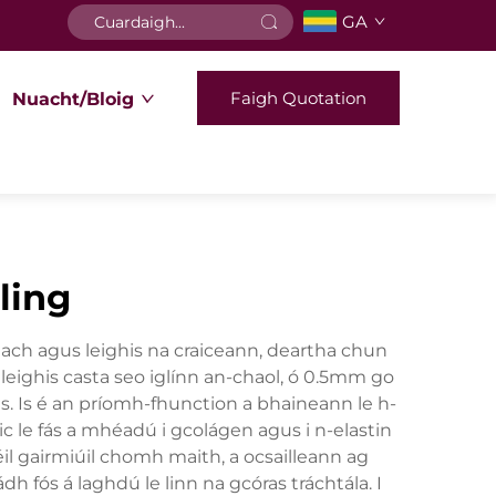
GA
Faigh Quotation
Nuacht/Bloig
ling
each agus leighis na craiceann, deartha chun
leighis casta seo iglínn an-chaol, ó 0.5mm go
. Is é an príomh-fhunction a bhaineann le h-
eic le fás a mhéadú i gcolágen agus i n-elastin
éil gairmiúil chomh maith, a ocsailleann ag
 fós á laghdú le linn na gcóras tráchtála. I