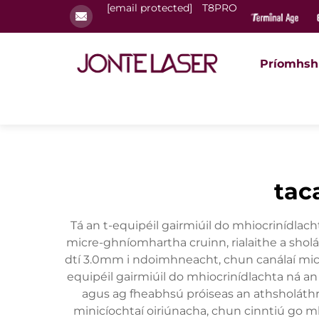
[email protected]
T8PRO
Príomhsh
tac
Tá an t-equipéil gairmiúil do mhiocrinídlac
micre-ghníomhartha cruinn, rialaithe a sholá
dtí 3.0mm i ndoimhneacht, chun canálaí micr
equipéil gairmiúil do mhiocrinídlachta ná an f
agus ag fheabhsú próiseas an athsholáthrai
minicíochtaí oiriúnacha, chun cinntiú go mb