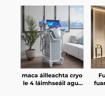
maca áilleachta cryo
Fu
le 4 láimhseáil agus
fua
le 8 cheann in
léas
ionadú, le
réit