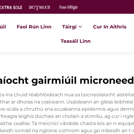
úil
Faoi Rún Linn
Táirgí
Cur In Aithris
Teasáil Linn
aíocht gairmiúil microneed
hta ina chuid réabhlóideach nua sa teicneolaíocht aistéit
thar ar dhoras na craiceann. Úsáideann an gléas leibhéal 
e-scála a chruthú sna scuabanna epidermis agus dermis
reagra leighis dúchais an cholain a stimiliú, ag cur i ngl
the ceallraí. Tá meicnící vibráide chasta leis an n-equip
eidh iontráil na ngloine cothrom agus go mbeidh an t-ádh