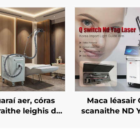
araí aer, córas
Maca léasair 
raithe leighis do
scanaithe ND 
air áilleachta, do
each an chráis, do