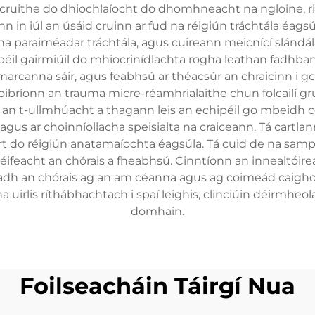
cruithe do dhiochlaíocht do dhomhneacht na ngloine, ria
n iúl an úsáid cruinn ar fud na réigiún tráchtála éagsú
na paraiméadar tráchtála, agus cuireann meicnící slándál
éil gairmiúil do mhiocrinídlachta rogha leathan fadhban
marcanna sáir, agus feabhsú ar théacsúr an chraicinn i gc
n-oibríonn an trauma micre-réamhrialaithe chun folcailí g
n an t-ullmhúacht a thagann leis an echipéil go mbeidh c
agus ar choinníollacha speisialta na craiceann. Tá cartlan
irt do réigiún anatamaíochta éagsúla. Tá cuid de na sampl
éifeacht an chórais a fheabhsú. Cinntíonn an innealtóire
adh an chórais ag an am céanna agus ag coimeád caighde
a uirlis ríthábhachtach i spaí leighis, clinciúin déirmheol
domhain.
Foilseacháin Táirgí Nua