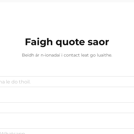
Faigh quote saor
Beidh ár n-ionadaí i contact leat go luaithe.