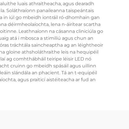
luithe luais athraitheacha, agus dearadh
la. Soláthraíonn panaileanna taispeántais
a in iúl go mbeidh iontráil ró-dhomhain gan
na déirmheolaíochta, lena n-áirítear scartha
oitinne. Leathnaíonn na cásanna cliniciúla go
ruaig atá i mbosca a stimiliú agus chun an
óras tráchtála saincheaptha ag an léightheoir
na gloine athsholáthraithe leis na hequipéil
aí ag comhthábháil teiripe léisir LED nó
acht cruinn go mbeidh spásáil agus uillinn
áin slándála an phacient. Tá an t-equipéil
aíochta, agus praiticí aistéiteacha ar fud an