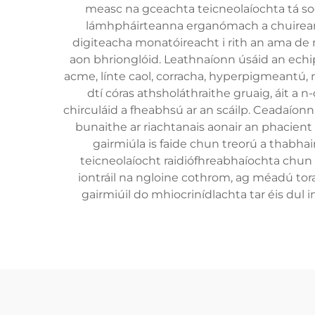
measc na gceachta teicneolaíochta tá so
lámhpháirteanna erganómach a chuireann i
digiteacha monatóireacht i rith an ama de 
aon bhrionglóid. Leathnaíonn úsáid an echip
acme, línte caol, corracha, hyperpigmeantú, 
dtí córas athsholáthraithe gruaig, áit a 
chirculáid a fheabhsú ar an scáilp. Ceadaíon
bunaithe ar riachtanais aonair an phacient 
gairmiúla is faide chun treorú a thabha
teicneolaíocht raidiófhreabhaíochta chun 
iontráil na ngloine cothrom, ag méadú tor
gairmiúil do mhiocrinídlachta tar éis dul in