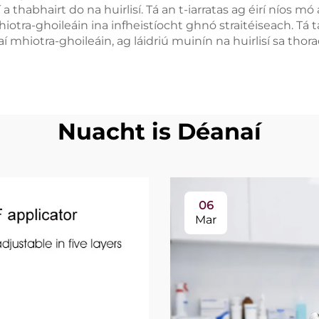
 a thabhairt do na huirlisí. Tá an t-iarratas ag éirí níos
hiotra-ghoileáin ina infheistíocht ghnó straitéiseach. Tá 
í mhiotra-ghoileáin, ag láidriú muinín na huirlisí sa thor
Nuacht is Déanaí
06
Mar