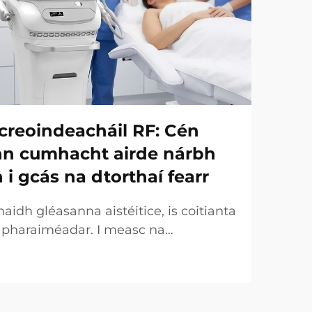
creoindeacháil RF: Cén
onn cumhacht airde nárbh
h i gcás na dtorthaí fearr
idh gléasanna aistéitice, is coitianta
r pharaiméadar. I measc na
uirtear an chumhacht (W) ar an
táirgeachta tábhachtach. Áfach, ó
 tá an fírinne an-éagsúla. I gcásanna
ht a dtugtar uirthi...