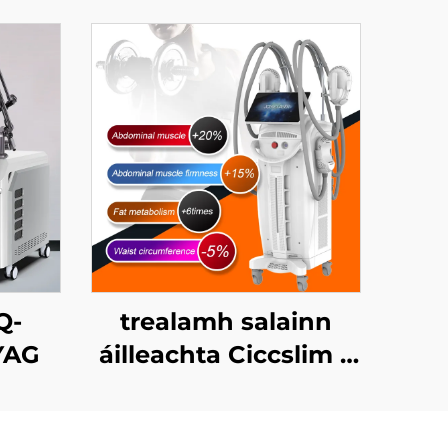
Q-
trealamh salainn
YAG
áilleachta Ciccslim 3
Tesla le 4 láimhseáil,
le stíomháil ualachraí