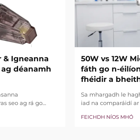
r & Igneanna
50W vs 12W Mi
re ag déanamh
fáth go n-éilí
fhéidir a bheit
asanna
Sa mhargadh le hagha
ras seo ag rá go
iad na comparáidí a
ní insilte acu. Áfach,
bparaiméadar sin, c
FEICHDH NÍOS MHÓ
na gnéithe seo ann nó
bhfocal mar phointe 
 go cruinn le linn na
thaobh cliniciúil de,
go leor, níl an cumhac