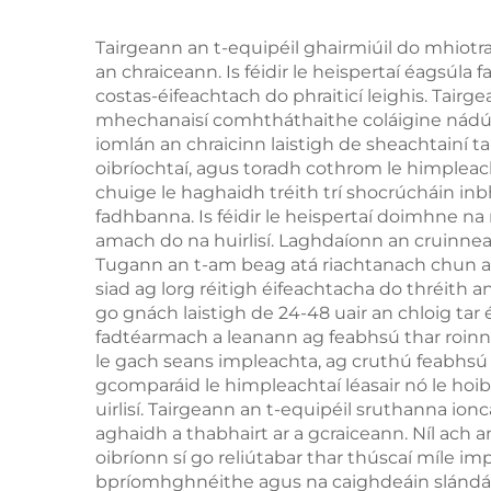
teicneolaíocht
fuaraithe 360 céim, le
eip
Tairgeann an t-equipéil ghairmiúil do mhiotr
an chraiceann. Is féidir le heispertaí éagsúla
criothaireacht, le
cli
costas-éifeachtach do phraiticí leighis. Tairge
laghdú meáchan
g
mhechanaisí comhtháthaithe coláigine nádúrtha
iomlán an chraicinn laistigh de sheachtainí t
oibríochtaí, agus toradh cothrom le himpleac
chuige le haghaidh tréith trí shocrúcháin in
fadhbanna. Is féidir le heispertaí doimhne na
amach do na huirlisí. Laghdaíonn an cruinne
Tugann an t-am beag atá riachtanach chun aist
siad ag lorg réitigh éifeachtacha do thréith an 
go gnách laistigh de 24-48 uair an chloig tar
fadtéarmach a leanann ag feabhsú thar roinnt
le gach seans impleachta, ag cruthú feabhsú l
gcomparáid le himpleachtaí léasair nó le hoi
uirlisí. Tairgeann an t-equipéil sruthanna ion
aghaidh a thabhairt ar a gcraiceann. Níl ach 
oibríonn sí go reliútabar thar thúscaí míle i
bpríomhghnéithe agus na caighdeáin slándála i g