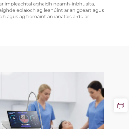
 mó ar impleachtaí aghaidh neamh-inbhualta,
taighde eolaíoch ag leanúint ar an gceart agus
adh agus ag tiomáint an iarratais ardú ar