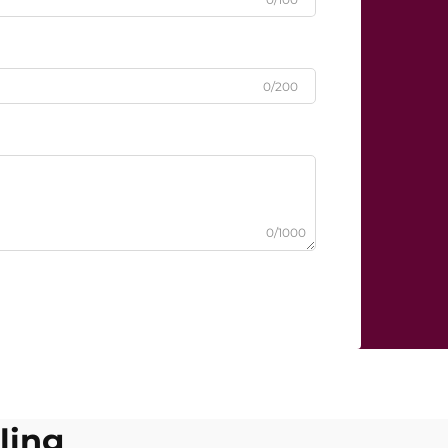
0/200
0/1000
ling