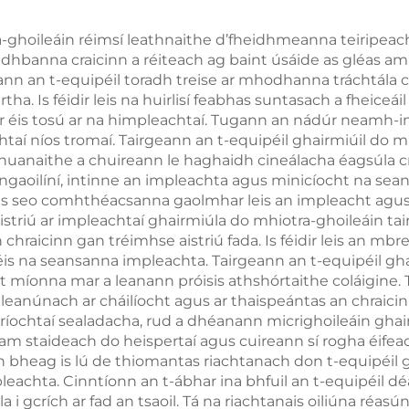
chosaint an
idirmis, do úsáid
a-ghoileáin réimsí leathnaithe d’fheidhmeanna teiripeach
 fadhbanna craicinn a réiteach ag baint úsáide as gléas a
niciúil leanúnach
ann an t-equipéil toradh treise ar mhodhanna tráchtála cra
an teagmháil
. Is féidir leis na huirlisí feabhas suntasach a fheiceáil
ar éis tosú ar na himpleachtaí. Tugann an nádúr neamh-in
htaí níos tromaí. Tairgeann an t-equipéil ghairmiúil do 
bhuanaithe a chuireann le haghaidh cineálacha éagsúla cr
 ngaoilíní, intinne an impleachta agus minicíocht na sean
as seo comhthéacsanna gaolmhar leis an impleacht agus 
riú ar impleachtaí ghairmiúla do mhiotra-ghoileáin tair
chraicinn gan tréimhse aistriú fada. Is féidir leis an mbrei
 éis na seansanna impleachta. Tairgeann an t-equipéil gh
 míonna mar a leanann próisis athshórtaithe coláigine. 
eanúnach ar cháilíocht agus ar thaispeántas an chraicinn
bríochtaí sealadacha, rud a dhéanann micrighoileáin ghai
cam staideach do heispertaí agus cuireann sí rogha éifeac
an bheag is lú de thiomantas riachtanach don t-equipéil 
mpleachta. Cinntíonn an t-ábhar ina bhfuil an t-equipéi
crích ar fad an tsaoil. Tá na riachtanais oiliúna réasúnta