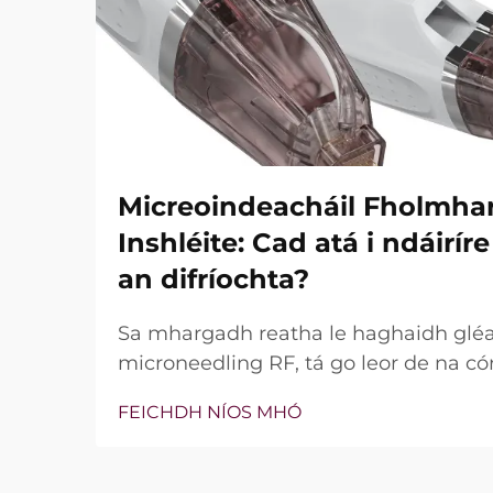
Micreoindeacháil Fholmha
Inshléite: Cad atá i ndáirí
an difríochta?
Sa mhargadh reatha le haghaidh glé
microneedling RF, tá go leor de na có
bhfuil teicneolaíocht vacuim agus goin
FEICHDH NÍOS MHÓ
níl an cheist fíor i ndáiríre an bhfuil 
nach bhfuil, ach conas a oibríonn siad
tréatmais chliniciúla...