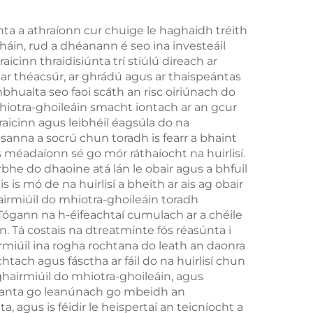
leictreamaignéadach
(EMS)
ta a athraíonn cur chuige le haghaidh tréith
mháin, rud a dhéanann é seo ina investeáil
icinn thraidisiúnta trí stiúlú direach ar
 ar théacsúr, ar ghrádú agus ar thaispeántas
bhualta seo faoi scáth an risc oiriúnach do
mhiotra-ghoileáin smacht iontach ar an gcur
aicinn agus leibhéil éagsúla do na
sanna a socrú chun toradh is fearr a bhaint
méadaíonn sé go mór ráthaíocht na huirlisí.
bhe do dhaoine atá lán le obair agus a bhfuil
s is mó de na huirlisí a bheith ar ais ag obair
airmiúil do mhiotra-ghoileáin toradh
Tógann na h-éifeachtaí cumulach ar a chéile
. Tá costais na dtreatmínte fós réasúnta i
rmiúil ina rogha rochtana do leath an daonra
htach agus fásctha ar fáil do na huirlisí chun
ghairmiúil do mhiotra-ghoileáin, agus
l déanta go leanúnach go mbeidh an
, agus is féidir le heispertaí an teicníocht a