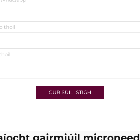
CUR SÚIL ISTIGH
aíocht gairmiúil microneed