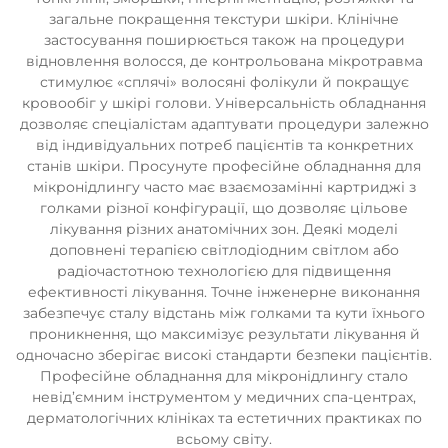
загальне покращення текстури шкіри. Клінічне
застосування поширюється також на процедури
відновлення волосся, де контрольована мікротравма
стимулює «сплячі» волосяні фолікули й покращує
кровообіг у шкірі голови. Універсальність обладнання
дозволяє спеціалістам адаптувати процедури залежно
від індивідуальних потреб пацієнтів та конкретних
станів шкіри. Просунуте професійне обладнання для
мікронідлингу часто має взаємозамінні картриджі з
голками різної конфігурації, що дозволяє цільове
лікування різних анатомічних зон. Деякі моделі
доповнені терапією світлодіодним світлом або
радіочастотною технологією для підвищення
ефективності лікування. Точне інженерне виконання
забезпечує сталу відстань між голками та кути їхнього
проникнення, що максимізує результати лікування й
одночасно зберігає високі стандарти безпеки пацієнтів.
Професійне обладнання для мікронідлингу стало
невід’ємним інструментом у медичних спа-центрах,
дерматологічних клініках та естетичних практиках по
всьому світу.