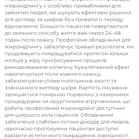
мікронідлингу є особливо привабливим для
зайнятих людей, які шукують ефективні рішення
для догляду за шкірою без тривалого періоду
відновлення. Більшість пацієнтів повертаються
до звичного способу життя вже через 24–48
годин після сеансу. Професійне обладнання для
мікронідлингу забезпечує тривалі результати, які
продовжують покращуватися протягом кількох
місяців у міру прогресування процесів
ремоделювання колагену. Кумулятивний ефект
накопичується після кожного сеансу,
забезпечуючи стійке поліпшення якості та
зовнішнього вигляду шкіри. Вартість лікування
залишається помірною порівняно з лазерними
процедурами чи хірургічними втручаннями, що
робить професійний мікронідлинг доступним
для ширшого кола пацієнтів. Обладнання
забезпечує стабільні потоки доходів для лікарів,
одночасно пропонуючи пацієнтам доступні
варіанти естетичного покращення зовнішності.