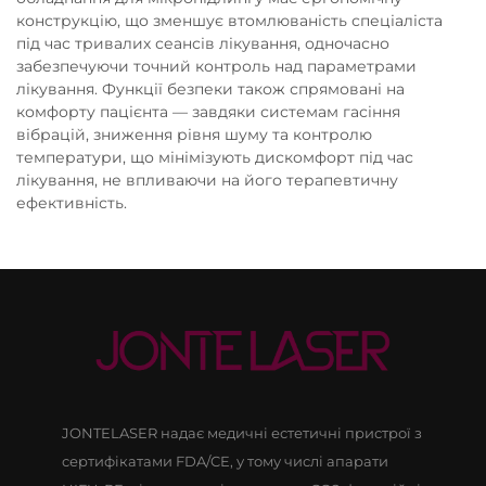
конструкцію, що зменшує втомлюваність спеціаліста
під час тривалих сеансів лікування, одночасно
забезпечуючи точний контроль над параметрами
лікування. Функції безпеки також спрямовані на
комфорту пацієнта — завдяки системам гасіння
вібрацій, зниження рівня шуму та контролю
температури, що мінімізують дискомфорт під час
лікування, не впливаючи на його терапевтичну
ефективність.
JONTELASER надає медичні естетичні пристрої з
сертифікатами FDA/CE, у тому числі апарати