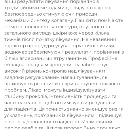
вищі результати лікування порівняно з
традиційними методами догляду за шкірою,
безпосередньо стимулюючи природні
механізми синтезу колагену. Пацієнти помічають
помітне поліпшення текстури, пружності та
загального вигляду шкіри вже через кілька
тижнів після початку лікування. Неінвазивний
характер процедури усуває хірургічні ризики,
водночас забезпечуючи результати, порівнянні з
більш агресивними втручаннями. Професійне
обладнання для мікронідлингу забезпечує
високий рівень контролю над лікуванням
завдяки регульованим налаштуванням, які
враховують різні типи шкіри та ступені тяжкості
проблем. Лікарі можуть індивідуалізувати
глибину проколів, інтенсивність процедури та
частоту сеансів, щоб оптимізувати результати
для пацієнтів. Ця точність значно зменшує ризик
ускладнень, пов’язаних із лікуванням, і підвищує
рівень задоволеності пацієнтів. Мінімальний
період реабілітації після професійних процедур