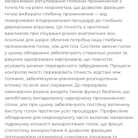
механізмами регулювання глибини проникнення з
точністю на рівні мікрометра, що дозволяє фахівцям
точно вибирати глибину проникнення — від
поверхневих епідермальних процедур до глибших
дермальних втручань. Ця точність є критично
важливою при лікуванні різних анатомічних зон,
оскільки для шкіри обличчя потрібна інша глибина
проникнення голок, ніж для тіла. Системи заміни голок
у цьому обладнанні забезпечують стерильні умови за
рахунок одноразових картриджів, що повністю
усувають ризики перехресного забруднення. Процеси
контролю якості перевіряють точність відстані між
голками, забезпечуючи рівномірне розподілення
впливу по всій зоні лікування. До передових
інженерних рішень входять також функції безпеки, що
запобігають випадковому надмірному проникненню
голок, але при цьому забезпечують постійну величину
виступу голок протягом усієї процедури. Професійне
обладнання для мікронідлингу часто включає механізми
підрахунку кількості використаних голок, що фіксує
статистику використання й дозволяє фахівцям
підтримувати оптимальні стандарти лікування та