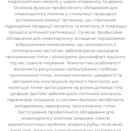
мікроскопічних каналів у шарах епідермісу та дерми.
Основна функція професійного обладнання для
мікронідлингу полягає у стимуляції природної
зцілювальної реакції організму, що спричиняє
підвищення продукції колагену та еластину й покращує
процеси клітинної регенерації. Сучасне професійне
обладнання для мікронідлингу оснащене передовими
вібраційними механізмами, що коливаються з
оптимальною частотою, забезпечуючи однорідне
проникнення голок і мінімізуючи дискомфорт пацієнта
під час сеансів лікування. Технологічні особливості
включають регульовані налаштування глибини
проникнення голок, змінний контроль швидкості та
ергономічну конструкцію ручного пристрою, що
полегшує точне застосування на різних ділянках тіла.
Цифрові дисплеї забезпечують поточний контроль
параметрів лікування, а системи безпеки запобігають
випадковому надмірному проникненню голок.
Застосування професійного обладнання для
мікронідлингу охоплює широкий спектр
дерматологічних проблем, зокрема рубці після акне,
тонкі лінії, зморшки, гіперпігментацію, розтяжки та