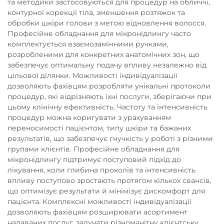
та методики застосовуються для процедур на обличчі,
контурної корекції тіла, зменшення розтяжок та
обробки шкіри голови з метою відновлення волосся.
Професійне обладнання для мікронідлингу часто
комплектується взаємозамінними ручками,
розробленими для конкретних анатомічних зон, що
забезпечує оптимальну подачу впливу незалежно від
цільової ділянки. Можливості індивідуалізації
дозволяють фахівцям розробляти унікальні протоколи
процедур, які відрізняють їхні послуги, зберігаючи при
цьому клінічну ефективність. Частоту та інтенсивність
процедур можна коригувати з урахуванням
переносимості пацієнтом, типу шкіри та бажаних
результатів, що забезпечує гнучкість у роботі з різними
групами клієнтів. Професійне обладнання для
мікронідлингу підтримує поступовий підхід до
лікування, коли глибина проколів та інтенсивність
впливу поступово зростають протягом кількох сеансів,
що оптимізує результати й мінімізує дискомфорт для
пацієнта. Комплексні можливості індивідуалізації
дозволяють фахівцям розширювати асортимент
надаваних послуг, залучати різноманітну клієнтську