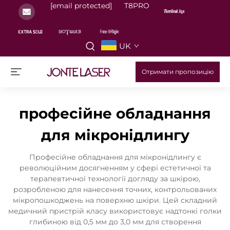
[email protected]
T8PRO
UK
Отримати пропозицію
професійне обладнання
для мікронідлингу
Професійне обладнання для мікронідлингу є
революційним досягненням у сфері естетичної та
терапевтичної технології догляду за шкірою,
розробленою для нанесення точних, контрольованих
мікропошкоджень на поверхню шкіри. Цей складний
медичний пристрій класу використовує надтонкі голки
глибиною від 0,5 мм до 3,0 мм для створення