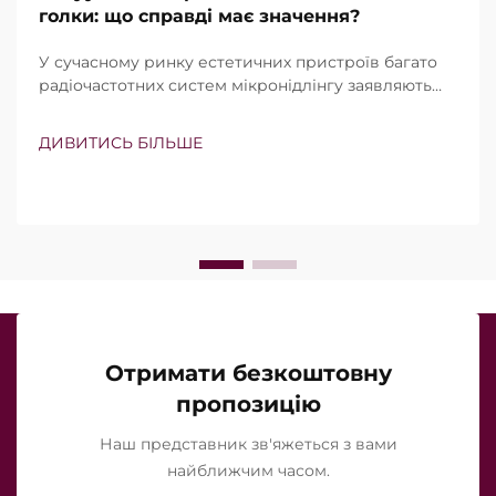
голки: що справді має значення?
У сучасному ринку естетичних пристроїв багато
радіочастотних систем мікронідлінгу заявляють
про наявність вакуумної технології та ізольованих
голок. Проте справжнє питання полягає не просто
ДИВИТИСЬ БІЛЬШЕ
в тому, чи існують ці функції, а в тому, наскільки
точно вони працюють під час клінічного
лікування…
Отримати безкоштовну
пропозицію
Наш представник зв'яжеться з вами
найближчим часом.