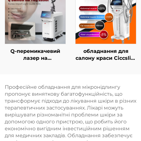
кріотерапія для
захисту, безперервне
зниження ваги та
безконтактне
косметичних
використання в
процедур
клініці
Q-перемикачевий
обладнання для
лазер на
салону краси Ciccslim
неодимовому YAG-
з електромагнітною
кристалі
стимуляцією м’язів
(EMS), 3 Тесла, 4
ручки
Професійне обладнання для мікронідлингу
пропонує виняткову багатофункційність, що
трансформує підходи до лікування шкіри в різних
терапевтичних застосуваннях. Лікарі можуть
вирішувати різноманітні проблеми шкіри за
допомогою одного пристрою, що робить його
економічно вигідним інвестиційним рішенням
для медичних закладів. Обладнання забезпечує