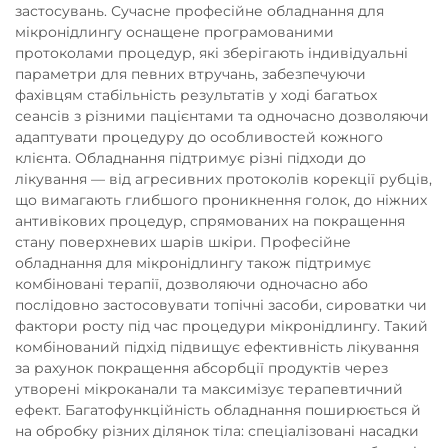
застосувань. Сучасне професійне обладнання для
мікронідлингу оснащене програмованими
протоколами процедур, які зберігають індивідуальні
параметри для певних втручань, забезпечуючи
фахівцям стабільність результатів у ході багатьох
сеансів з різними пацієнтами та одночасно дозволяючи
адаптувати процедуру до особливостей кожного
клієнта. Обладнання підтримує різні підходи до
лікування — від агресивних протоколів корекції рубців,
що вимагають глибшого проникнення голок, до ніжних
антивікових процедур, спрямованих на покращення
стану поверхневих шарів шкіри. Професійне
обладнання для мікронідлингу також підтримує
комбіновані терапії, дозволяючи одночасно або
послідовно застосовувати топічні засоби, сироватки чи
фактори росту під час процедури мікронідлингу. Такий
комбінований підхід підвищує ефективність лікування
за рахунок покращення абсорбції продуктів через
утворені мікроканали та максимізує терапевтичний
ефект. Багатофункційність обладнання поширюється й
на обробку різних ділянок тіла: спеціалізовані насадки