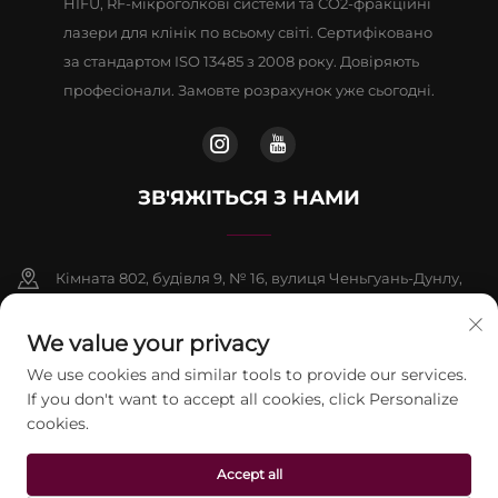
HIFU, RF-мікроголкові системи та CO2-фракційні
лазери для клінік по всьому світі. Сертифіковано
за стандартом ISO 13485 з 2008 року. Довіряють
професіонали. Замовте розрахунок уже сьогодні.
ЗВ'ЯЖІТЬСЯ З НАМИ
Кімната 802, будівля 9, № 16, вулиця Ченьгуань-Дунлу,
район Фаншань, Пекін
We value your privacy
+86-13911459627
We use cookies and similar tools to provide our services.
If you don't want to accept all cookies, click Personalize
[email protected]
cookies.
Авторське право © 2026 Пекінська компанія Jontelaser
Accept all
Technology CO., LTD. Усі права захищені.
Політика