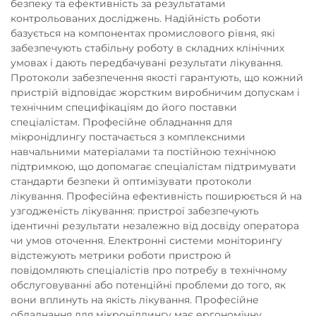
безпеку та ефективність за результатами
контрольованих досліджень. Надійність роботи
базується на компонентах промислового рівня, які
забезпечують стабільну роботу в складних клінічних
умовах і дають передбачувані результати лікування.
Протоколи забезпечення якості гарантують, що кожний
пристрій відповідає жорстким виробничим допускам і
технічним специфікаціям до його поставки
спеціалістам. Професійне обладнання для
мікронідлингу постачається з комплексними
навчальними матеріалами та постійною технічною
підтримкою, що допомагає спеціалістам підтримувати
стандарти безпеки й оптимізувати протоколи
лікування. Професійна ефективність поширюється й на
узгодженість лікування: пристрої забезпечують
ідентичні результати незалежно від досвіду оператора
чи умов оточення. Електронні системи моніторингу
відстежують метрики роботи пристрою й
повідомляють спеціалістів про потребу в технічному
обслуговуванні або потенційні проблеми до того, як
вони вплинуть на якість лікування. Професійне
обладнання для мікронідлингу має ергономічну