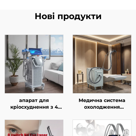
Нові продукти
апарат для
Медична система
кріосхуднення з 4
охолодження
ручками та 8
холодним повітрям
змінними насадками,
для естетичних
технологія
лазерів, знеболення
охолодження на 360°,
та епідермального