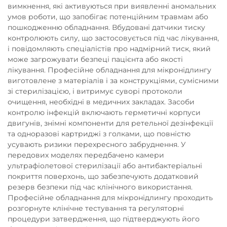
вимкнення, які активуються при виявленні аномальних
умов роботи, що запобігає потенційним травмам або
пошкодженню обладнання. Вбудовані датчики тиску
контролюють силу, що застосовується під час лікування,
і повідомляють спеціалістів про надмірний тиск, який
може загрожувати безпеці пацієнта або якості
лікування. Професійне обладнання для мікронідлингу
виготовлене з матеріалів і за конструкціями, сумісними
зі стерилізацією, і витримує суворі протоколи
очищення, необхідні в медичних закладах. Засоби
контролю інфекцій включають герметичні корпуси
двигунів, знімні компоненти для ретельної дезінфекції
та одноразові картриджі з голками, що повністю
усувають ризики перехресного забруднення. У
передових моделях передбачено камери
ультрафіолетової стерилізації або антибактеріальні
покриття поверхонь, що забезпечують додатковий
резерв безпеки під час клінічного використання.
Професійне обладнання для мікронідлингу проходить
розгорнуте клінічне тестування та регуляторні
процедури затвердження, що підтверджують його