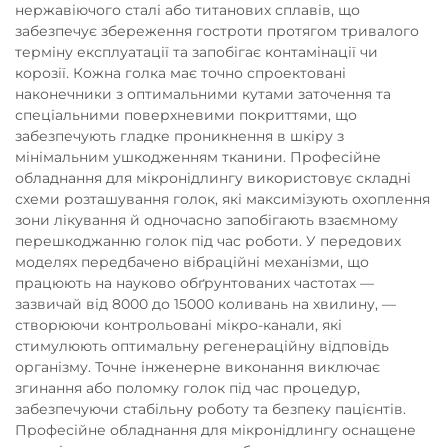
нержавіючого сталі або титанових сплавів, що
забезпечує збереження гостроти протягом тривалого
терміну експлуатації та запобігає контамінації чи
корозії. Кожна голка має точно спроектовані
наконечники з оптимальними кутами заточення та
спеціальними поверхневими покриттями, що
забезпечують гладке проникнення в шкіру з
мінімальним ушкодженням тканини. Професійне
обладнання для мікронідлингу використовує складні
схеми розташування голок, які максимізують охоплення
зони лікування й одночасно запобігають взаємному
перешкоджанню голок під час роботи. У передових
моделях передбачено вібраційні механізми, що
працюють на науково обґрунтованих частотах —
зазвичай від 8000 до 15000 коливань на хвилину, —
створюючи контрольовані мікро-канали, які
стимулюють оптимальну регенераційну відповідь
організму. Точне інженерне виконання виключає
згинання або поломку голок під час процедур,
забезпечуючи стабільну роботу та безпеку пацієнтів.
Професійне обладнання для мікронідлингу оснащене