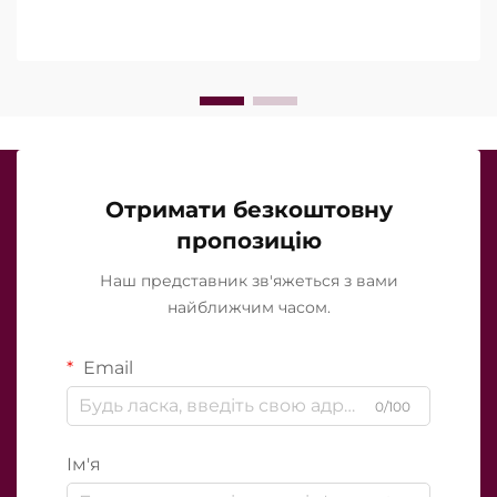
точно вони працюють під час клінічного
лікування…
Отримати безкоштовну
пропозицію
Наш представник зв'яжеться з вами
найближчим часом.
Email
0/100
Ім'я