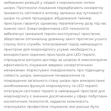
небажаних реакцій у людей з нормальним типом
шкіри. Протоколи лікування передбачають конкретну
тривалість світлового впливу залежно від чутливості
шкіри та цілей процедури; вбудований таймер
пристрою гарантує однакову терапевтичну дозу під час
кожної сесії. Енергоефективна LED-технологія
забезпечує тривалий термін експлуатації пристрою,
зберігаючи оптимальну довжину хвилі протягом усього
строку його служби. Інтегрований підхід найкращого
пристрою для мікронідлінгу усуває необхідність у
використанні окремих пристроїв для LED-терапії,
спрощуючи ритуали догляду за шкірою й максимізуючи
ефективність лікування завдяки синергетичним
механізмам. Користувачі повідомляють про підвищену
сяйвість шкіри, зменшення почервоніння та
покращення загального стану шкіри при використанні
комбінованих функцій мікронідлінгу та LED-терапії.
Інтеграція світлової терапії в найкращий пристрій для
мікронідлінгу є значним досягненням у сфері побутових
косметичних технологій, надаючи можливість
отримувати професійне лікування, яке раніше було