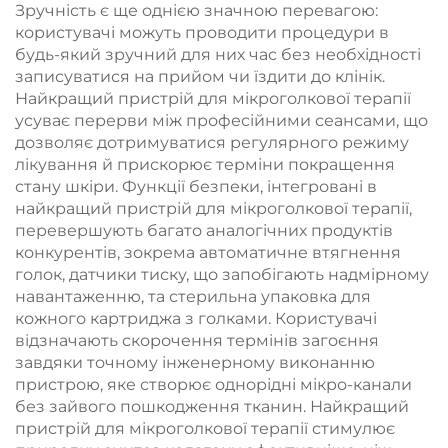
Зручність є ще однією значною перевагою:
користувачі можуть проводити процедури в
будь-який зручний для них час без необхідності
записуватися на прийом чи їздити до клінік.
Найкращий пристрій для мікроголкової терапії
усуває перерви між професійними сеансами, що
дозволяє дотримуватися регулярного режиму
лікування й прискорює терміни покращення
стану шкіри. Функції безпеки, інтегровані в
найкращий пристрій для мікроголкової терапії,
перевершують багато аналогічних продуктів
конкурентів, зокрема автоматичне втягнення
голок, датчики тиску, що запобігають надмірному
навантаженню, та стерильна упаковка для
кожного картриджа з голками. Користувачі
відзначають скорочення термінів загоєння
завдяки точному інженерному виконанню
пристрою, яке створює однорідні мікро-канали
без зайвого пошкодження тканин. Найкращий
пристрій для мікроголкової терапії стимулює