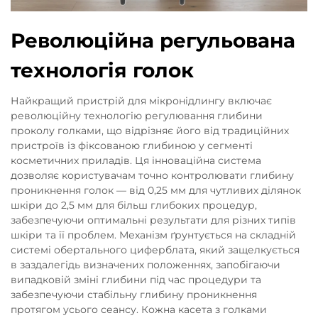
Революційна регульована
технологія голок
Найкращий пристрій для мікронідлингу включає
революційну технологію регулювання глибини
проколу голками, що відрізняє його від традиційних
пристроїв із фіксованою глибиною у сегменті
косметичних приладів. Ця інноваційна система
дозволяє користувачам точно контролювати глибину
проникнення голок — від 0,25 мм для чутливих ділянок
шкіри до 2,5 мм для більш глибоких процедур,
забезпечуючи оптимальні результати для різних типів
шкіри та її проблем. Механізм ґрунтується на складній
системі обертального циферблата, який защелкується
в заздалегідь визначених положеннях, запобігаючи
випадковій зміні глибини під час процедури та
забезпечуючи стабільну глибину проникнення
протягом усього сеансу. Кожна касета з голками