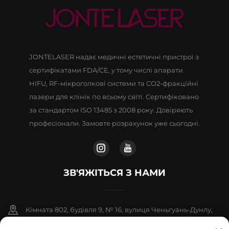
JONTELASER надає медичні естетичні пристрої з
сертифікатами FDA/CE, у тому числі апарати
HIFU, RF-мікроголкові системи та CO2-фракційні
лазери для клінік по всьому світі. Сертифіковано
за стандартом ISO 13485 з 2008 року. Довіряють
професіонали. Замовте розрахунок уже сьогодні.
ЗВ'ЯЖІТЬСЯ З НАМИ
Кімната 802, будівля 9, № 16, вулиця Ченьгуань-Дунлу,
район Фаншань, Пекін