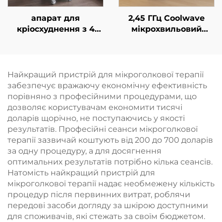
апарат для
2,45 ГГц Coolwave
кріосхуднення з 4
мікрохвильовий
ручками та 8
пристрій для корекції
змінними насадками,
фігури, зменшення
технологія
целюліту,
охолодження на 360°,
підтягування та
Найкращий пристрій для мікроголкової терапії
кріотерапія для
омолодження шкіри
забезпечує вражаючу економічну ефективність
зниження ваги та
обличчя за
порівняно з професійними процедурами, що
косметичних
допомогою
дозволяє користувачам економити тисячі
процедур
радіочастотної
доларів щорічно, не поступаючись у якості
терапії, а також для
результатів. Професійні сеанси мікроголкової
схуднення та
терапії зазвичай коштують від 200 до 700 доларів
зменшення об’ємів
за одну процедуру, а для досягнення
тіла
оптимальних результатів потрібно кілька сеансів.
Натомість найкращий пристрій для
мікроголкової терапії надає необмежену кількість
процедур після первинних витрат, роблячи
передові засоби догляду за шкірою доступними
для споживачів, які стежать за своїм бюджетом.