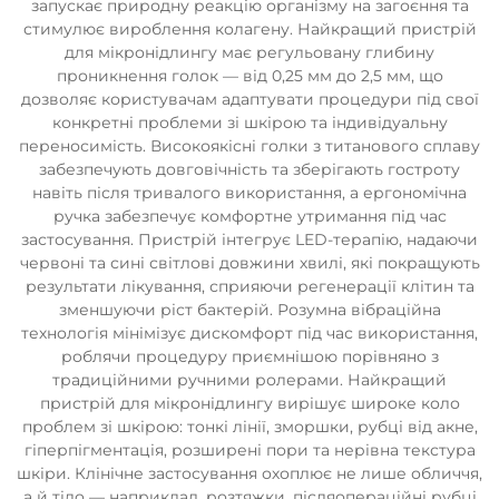
запускає природну реакцію організму на загоєння та
стимулює вироблення колагену. Найкращий пристрій
для мікронідлингу має регульовану глибину
проникнення голок — від 0,25 мм до 2,5 мм, що
дозволяє користувачам адаптувати процедури під свої
конкретні проблеми зі шкірою та індивідуальну
переносимість. Високоякісні голки з титанового сплаву
забезпечують довговічність та зберігають гостроту
навіть після тривалого використання, а ергономічна
ручка забезпечує комфортне утримання під час
застосування. Пристрій інтегрує LED-терапію, надаючи
червоні та сині світлові довжини хвилі, які покращують
результати лікування, сприяючи регенерації клітин та
зменшуючи ріст бактерій. Розумна вібраційна
технологія мінімізує дискомфорт під час використання,
роблячи процедуру приємнішою порівняно з
традиційними ручними ролерами. Найкращий
пристрій для мікронідлингу вирішує широке коло
проблем зі шкірою: тонкі лінії, зморшки, рубці від акне,
гіперпігментація, розширені пори та нерівна текстура
шкіри. Клінічне застосування охоплює не лише обличчя,
а й тіло — наприклад, розтяжки, післяопераційні рубці