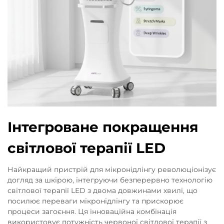
Інтегроване покращення
світлової терапії LED
Найкращий пристрій для мікронідлінгу революціонізує
догляд за шкірою, інтегруючи безперервно технологію
світлової терапії LED з двома довжинами хвилі, що
посилює переваги мікронідлінгу та прискорює
процеси загоєння. Ця інноваційна комбінація
використовує потужність червоної світлової терапії з