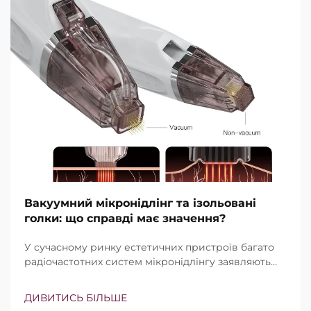
Вакуумний мікронідлінг та ізольовані
голки: що справді має значення?
У сучасному ринку естетичних пристроїв багато
радіочастотних систем мікронідлінгу заявляють
про наявність вакуумної технології та ізольованих
голок. Проте справжнє питання полягає не просто
ДИВИТИСЬ БІЛЬШЕ
в тому, чи існують ці функції, а в тому, наскільки