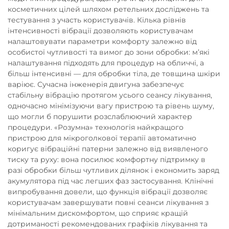
косметичних цілей шляхом ретельних досліджень та
тестування з участь користувачів. Кілька рівнів
інтенсивності вібрації дозволяють користувачам
налаштовувати параметри комфорту залежно від
особистої чутливості та вимог до зони обробки: м’які
налаштування підходять для процедур на обличчі, а
більш інтенсивні — для обробки тіла, де товщина шкіри
варіює. Сучасна інженерія двигуна забезпечує
стабільну вібрацію протягом усього сеансу лікування,
одночасно мінімізуючи вагу пристрою та рівень шуму,
що могли б порушити розслаблюючий характер
процедури. «Розумна» технологія найкращого
пристрою для мікроголкової терапії автоматично
коригує вібраційні патерни залежно від виявленого
тиску та руху: вона посилює комфортну підтримку в
разі обробки більш чутливих ділянок і економить заряд
акумулятора під час легших фаз застосування. Клінічні
випробування довели, що функція вібрації дозволяє
користувачам завершувати повні сеанси лікування з
мінімальним дискомфортом, що сприяє кращій
дотриманості рекомендованих графіків лікування та