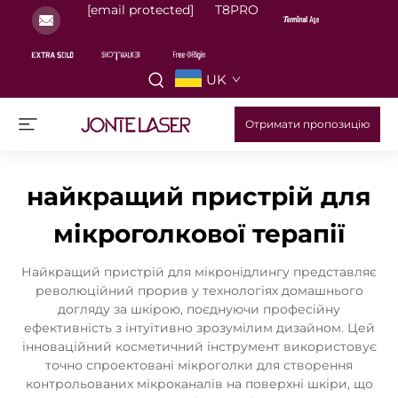
[email protected]
T8PRO
UK
Отримати пропозицію
найкращий пристрій для
мікроголкової терапії
Найкращий пристрій для мікронідлингу представляє
революційний прорив у технологіях домашнього
догляду за шкірою, поєднуючи професійну
ефективність з інтуїтивно зрозумілим дизайном. Цей
інноваційний косметичний інструмент використовує
точно спроектовані мікроголки для створення
контрольованих мікроканалів на поверхні шкіри, що