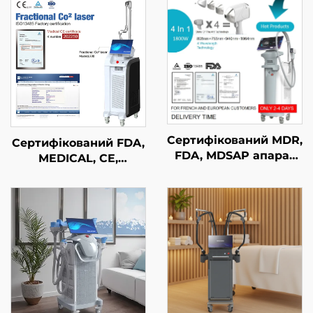
Сертифікований MDR,
Сертифікований FDA,
FDA, MDSAP апарат
MEDICAL, CE,
для лазерного
MMDSAP апарат із
видалення волосся
фракційним лазером
типу «4 в 1» зі
CO₂
змінними насадками
та потужністю 600 Вт,
1200 Вт, 1800 Вт, 3000
Вт; діодний лазер з
довжинами хвиль 755
нм, 808 нм, 940 нм,
1064 нм