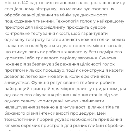
містить 140 надтонких титанових голок, розташованих у
спеціальному візерунку, що максимізує охоплення
оброблюваної ділянки та мінімізує дискомфорт і
пошкодження тканини. Технологія голок у найкращому
пристрої для мікронідлингу проходить суворе
контрольне тестування якості, щоб гарантувати
однакову гостроту та стерильність кожної голки; кожна
голка точно калібрується для створення мікро-каналів,
що стимулюють вироблення колагену без надмірного
кровотечі або тривалого періоду загоєння. Сучасна
інженерія забезпечує збереження цілісності голок
протягом кількох процедур, тоді як конструкція касети
дозволяє легко замінювати її, коли ефективність
знижується. Функція регулювання глибини робить
найкращий пристрій для мікронідлингу придатним для
одночасного лікування різних шкірних станів під час
одного сеансу: користувачі можуть змінювати
налаштування залежно від чутливості ділянки тіла та
бажаного рівня інтенсивності процедури. Цей
технологічний прорив усуває необхідність придбання
кількох окремих пристроїв для різних глибин обробки,