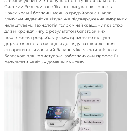
забезпечуючи виняткову вартість і універсальність.
Системи безпеки запобігають висуванню голок за
максимальні безпечні межі, а градуйована шкала
глибини надає чітке візуальне підтвердження вибраних
налаштувань. Технологія голок у найкращому пристрої
для мікронідлингу є результатом багаторічних
досліджень і розробок, у яких враховано відгуки
дерматологів та фахівців з догляду за шкірою, щоб
створити оптимальний баланс між ефективністю та
безпекою для користувача, забезпечуючи професійні
результати навіть у домашніх умовах.