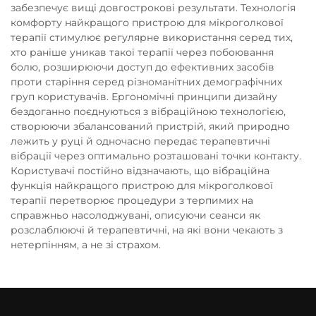
забезпечує вищі довгострокові результати. Технологія
комфорту найкращого пристрою для мікроголкової
терапії стимулює регулярне використання серед тих,
хто раніше уникав такої терапії через побоювання
болю, розширюючи доступ до ефективних засобів
проти старіння серед різноманітних демографічних
груп користувачів. Ергономічні принципи дизайну
бездоганно поєднуються з вібраційною технологією,
створюючи збалансований пристрій, який природно
лежить у руці й одночасно передає терапевтичні
вібрації через оптимально розташовані точки контакту.
Користувачі постійно відзначають, що вібраційна
функція найкращого пристрою для мікроголкової
терапії перетворює процедури з терпимих на
справжньо насолоджувані, описуючи сеанси як
розслаблюючі й терапевтичні, на які вони чекають з
нетерпінням, а не зі страхом.