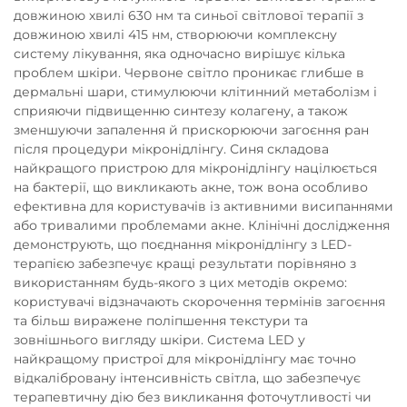
довжиною хвилі 630 нм та синьої світлової терапії з
довжиною хвилі 415 нм, створюючи комплексну
систему лікування, яка одночасно вирішує кілька
проблем шкіри. Червоне світло проникає глибше в
дермальні шари, стимулюючи клітинний метаболізм і
сприяючи підвищенню синтезу колагену, а також
зменшуючи запалення й прискорюючи загоєння ран
після процедури мікронідлінгу. Синя складова
найкращого пристрою для мікронідлінгу націлюється
на бактерії, що викликають акне, тож вона особливо
ефективна для користувачів із активними висипаннями
або тривалими проблемами акне. Клінічні дослідження
демонструють, що поєднання мікронідлінгу з LED-
терапією забезпечує кращі результати порівняно з
використанням будь-якого з цих методів окремо:
користувачі відзначають скорочення термінів загоєння
та більш виражене поліпшення текстури та
зовнішнього вигляду шкіри. Система LED у
найкращому пристрої для мікронідлінгу має точно
відкалібровану інтенсивність світла, що забезпечує
терапевтичну дію без викликання фоточутливості чи