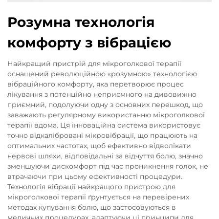
Розумна технологія
комфорту з вібрацією
Найкращий пристрій для мікроголкової терапії
оснащений революційною «розумною» технологією
вібраційного комфорту, яка перетворює процес
лікування з потенційно неприємного на дивовижно
приємний, подолуючи одну з основних перешкод, що
заважають регулярному використанню мікроголкової
терапії вдома. Ця інноваційна система використовує
точно відкалібровані мікровібрації, що працюють на
оптимальних частотах, щоб ефективно відволікати
нервові шляхи, відповідальні за відчуття болю, значно
зменшуючи дискомфорт під час проникнення голок, не
втрачаючи при цьому ефективності процедури.
Технологія вібрації найкращого пристрою для
мікроголкової терапії ґрунтується на перевірених
методах купування болю, що застосовуються в
медичних процедурах, адаптуючи ці принципи для