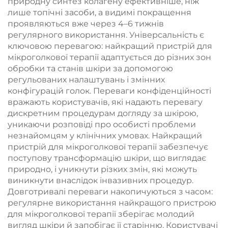
природну синтез колагену ефективніше, ніж
лише топічні засоби, а видимі покращення
проявляються вже через 4–6 тижнів
регулярного використання. Універсальність є
ключовою перевагою: найкращий пристрій для
мікроголкової терапії адаптується до різних зон
обробки та станів шкіри за допомогою
регульованих налаштувань і змінних
конфігурацій голок. Переваги конфіденційності
вражають користувачів, які надають перевагу
дискретним процедурам догляду за шкірою,
уникаючи розповіді про особисті проблеми
незнайомцям у клінічних умовах. Найкращий
пристрій для мікроголкової терапії забезпечує
поступову трансформацію шкіри, що виглядає
природно, і уникнути різких змін, які можуть
виникнути внаслідок інвазивних процедур.
Довготривалі переваги накопичуються з часом:
регулярне використання найкращого пристрою
для мікроголкової терапії зберігає молодий
вигляд шкіри й запобігає її старінню. Користувачі