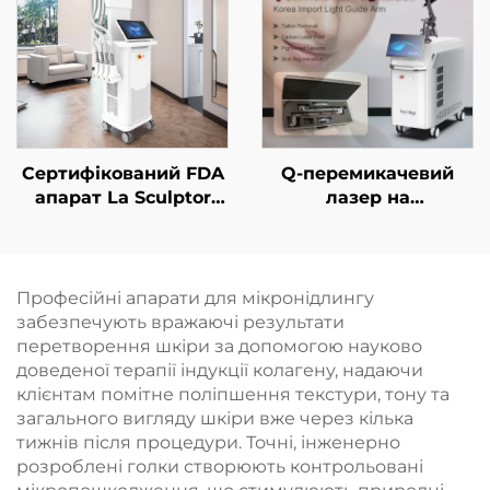
шкіри та контурної
та потужністю 600 Вт,
корекції тіла
1200 Вт, 1800 Вт, 3000
Вт; діодний лазер з
довжинами хвиль 755
нм, 808 нм, 940 нм,
1064 нм
Сертифікований FDA
Q-перемикачевий
апарат La Sculptor
лазер на
для зменшення
неодимовому YAG-
жирової тканини та
кристалі
целюліту за
допомогою діодного
Професійні апарати для мікронідлингу
лазера 1060 нм,
забезпечують вражаючі результати
призначений для
перетворення шкіри за допомогою науково
контурної корекції та
доведеної терапії індукції колагену, надаючи
схуднення
клієнтам помітне поліпшення текстури, тону та
загального вигляду шкіри вже через кілька
тижнів після процедури. Точні, інженерно
розроблені голки створюють контрольовані