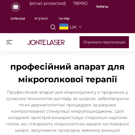
[email protected]
T8PRO
UK
Отримати пропозицію
професійний апарат для
мікроголкової терапії
Професійний апарат для мікронідлингу є проривом у
сучасних технологіях догляду за шкірою, забезпечуючи
точні дерматологічні процедури за рахунок
контролюваної стимуляції мікропошкоджень. Цей
складний пристрій використовує стерильні надтонкі
голки, які створюють мікроскопічні канали на поверхні
шкіри, запускаючи природну заживну реакцію