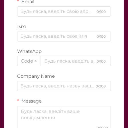
Email
0/100
Ім'я
0/100
WhatsApp
Code
0/100
Company Name
0/200
Message
0/1000