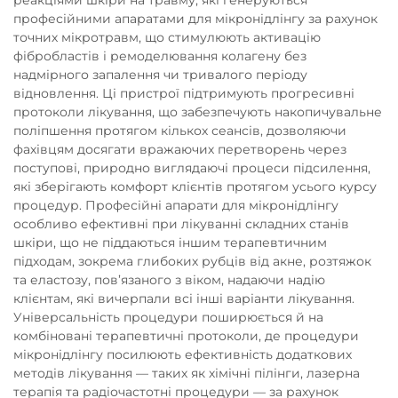
професійними апаратами для мікронідлінгу за рахунок
точних мікротравм, що стимулюють активацію
фібробластів і ремоделювання колагену без
надмірного запалення чи тривалого періоду
відновлення. Ці пристрої підтримують прогресивні
протоколи лікування, що забезпечують накопичувальне
поліпшення протягом кількох сеансів, дозволяючи
фахівцям досягати вражаючих перетворень через
поступові, природно виглядаючі процеси підсилення,
які зберігають комфорт клієнтів протягом усього курсу
процедур. Професійні апарати для мікронідлінгу
особливо ефективні при лікуванні складних станів
шкіри, що не піддаються іншим терапевтичним
підходам, зокрема глибоких рубців від акне, розтяжок
та еластозу, пов’язаного з віком, надаючи надію
клієнтам, які вичерпали всі інші варіанти лікування.
Універсальність процедури поширюється й на
комбіновані терапевтичні протоколи, де процедури
мікронідлінгу посилюють ефективність додаткових
методів лікування — таких як хімічні пілінги, лазерна
терапія та радіочастотні процедури — за рахунок