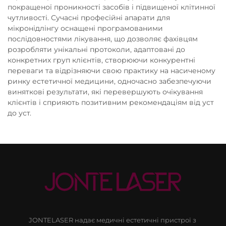
покращеної проникності засобів і підвищеної клітинної
чутливості. Сучасні професійні апарати для
мікронідлінгу оснащені програмованими
послідовностями лікування, що дозволяє фахівцям
розробляти унікальні протоколи, адаптовані до
конкретних груп клієнтів, створюючи конкурентні
переваги та відрізняючи свою практику на насиченому
ринку естетичної медицини, одночасно забезпечуючи
виняткові результати, які перевершують очікування
клієнтів і сприяють позитивним рекомендаціям від уст
до уст.
JONTELASER надає медичні естетичні пристрої з