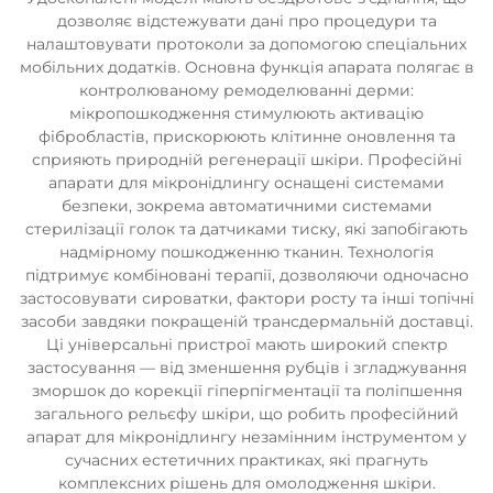
дозволяє відстежувати дані про процедури та
налаштовувати протоколи за допомогою спеціальних
мобільних додатків. Основна функція апарата полягає в
контролюваному ремоделюванні дерми:
мікропошкодження стимулюють активацію
фібробластів, прискорюють клітинне оновлення та
сприяють природній регенерації шкіри. Професійні
апарати для мікронідлингу оснащені системами
безпеки, зокрема автоматичними системами
стерилізації голок та датчиками тиску, які запобігають
надмірному пошкодженню тканин. Технологія
підтримує комбіновані терапії, дозволяючи одночасно
застосовувати сироватки, фактори росту та інші топічні
засоби завдяки покращеній трансдермальній доставці.
Ці універсальні пристрої мають широкий спектр
застосування — від зменшення рубців і згладжування
зморшок до корекції гіперпігментації та поліпшення
загального рельєфу шкіри, що робить професійний
апарат для мікронідлингу незамінним інструментом у
сучасних естетичних практиках, які прагнуть
комплексних рішень для омолодження шкіри.