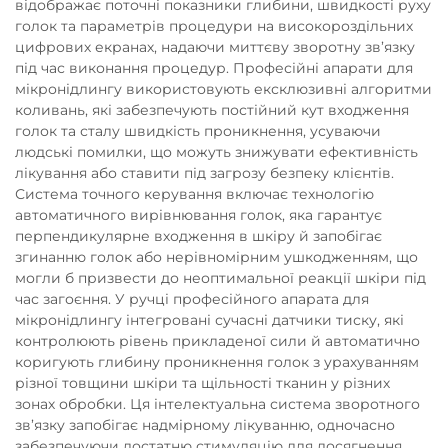
відображає поточні показники глибини, швидкості руху
голок та параметрів процедури на високороздільних
цифрових екранах, надаючи миттєву зворотну зв’язку
під час виконання процедур. Професійні апарати для
мікронідлингу використовують ексклюзивні алгоритми
коливань, які забезпечують постійний кут входження
голок та сталу швидкість проникнення, усуваючи
людські помилки, що можуть знижувати ефективність
лікування або ставити під загрозу безпеку клієнтів.
Система точного керування включає технологію
автоматичного вирівнювання голок, яка гарантує
перпендикулярне входження в шкіру й запобігає
згинанню голок або нерівномірним ушкодженням, що
могли б призвести до неоптимальної реакції шкіри під
час загоєння. У ручці професійного апарата для
мікронідлингу інтегровані сучасні датчики тиску, які
контролюють рівень прикладеної сили й автоматично
коригують глибину проникнення голок з урахуванням
різної товщини шкіри та щільності тканин у різних
зонах обробки. Ця інтелектуальна система зворотного
зв’язку запобігає надмірному лікуванню, одночасно
забезпечуючи достатню стимуляцію для досягнення