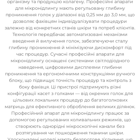
організму та продукцію колагену. Професійні апарати
для мікронідлингу мають регульовану глибину
проникнення голок у діапазоні від 0,25 мм до 3,0 мм, що
дозволяє фахівцям індивідуалізувати процедури
залежно від конкретних станів шкіри та потреб клієнтів.
Технологія передбачає автоматизовані механізми
введення й вилучення голок, забезпечуючи сталу
глибину проникнення й мінімізуючи дискомфорт під
час процедур. Сучасні професійні апарати для
мікронідлингу оснащені системами світлодіодного
наведення, цифровими дисплеями глибини
проникнення та ергономічними конструкціями ручного
блоку, що підвищує точність процедур та контроль з
боку фахівця. Ці пристрої підтримують різні
конфігурації касет з голками — від окремих голок для
цільових локальних процедур до багатоголкових
матриць для ефективного оброблення великих ділянок.
Професійний апарат для мікронідлингу працює за
допомогою регульованих коливальних режимів, що
створюють однорідні мікроскопічні канали без
розтягування чи пошкодження тканини шкіри.
Удосконалені моделі мають бездротове з’єднання, що