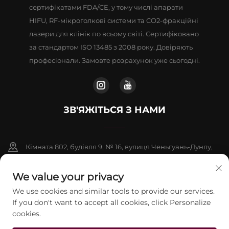
сертифікатами FDA/CE, у тому числі апарати
HIFU, RF-мікроголкові системи та CO2-фракційні
лазери для клінік по всьому світі. Сертифіковано
за стандартом ISO 13485 з 2008 року. Довіряють
професіонали. Замовте розрахунок уже сьогодні.
ЗВ'ЯЖІТЬСЯ З НАМИ
Кімната 802, будівля 9, № 16, вулиця Ченьгуань-Дунлу,
район Фаншань, Пекін
We value your privacy
+86-13911459627
We use cookies and similar tools to provide our services.
If you don't want to accept all cookies, click Personalize
[email protected]
cookies.