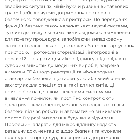
аварійних ситуаціях, мінімізуючи ризики випадкових
травм і забезпечуючи дотримання протоколів
безпечного поводження з пристроєм. До передових
функцій безпеки також належать активуючі системи,
чутливі до тиску, які вимагають свідомого ввімкнення
для початку процедури, запобігаючи випадковому
активації голок під час підготовки або транспортування
пристрою. Протоколи стерилізації, інтегровані в
професійні апарати для мікронідлингу, відповідають
суворим вимогам до медичних виробів, зокрема
вимогам FDA щодо реєстрації та міжнародним
стандартам безпеки, що гарантує стабільний рівень
захисту як для спеціалістів, так і для клієнтів. Ці
пристрої оснащені комплексними системами
виявлення помилок, які постійно контролюють
електричні компоненти, механізми голок і ланцюги
безпеки під час роботи й автоматично вимикають
пристрій у разі виявлення будь-яких відхилень.
Професійні апарати для мікронідлингу надають
детальну документацію щодо безпеки та журнали
проведення процедур, що сприяють дотриманню