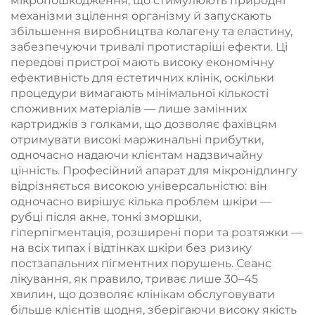
мікропошкодження, що стимулюють природні
механізми зцілення організму й запускають
збільшення виробництва колагену та еластину,
забезпечуючи тривалі протистаріші ефекти. Ці
передові пристрої мають високу економічну
ефективність для естетичних клінік, оскільки
процедури вимагають мінімальної кількості
споживних матеріалів — лише замінних
картриджів з голками, що дозволяє фахівцям
отримувати високі маржинальні прибутки,
одночасно надаючи клієнтам надзвичайну
цінність. Професійний апарат для мікронідлингу
відрізняється високою універсальністю: він
одночасно вирішує кілька проблем шкіри —
рубці після акне, тонкі зморшки,
гіперпігментація, розширені пори та розтяжки —
на всіх типах і відтінках шкіри без ризику
постзапальних пігментних порушень. Сеанс
лікування, як правило, триває лише 30–45
хвилин, що дозволяє клінікам обслуговувати
більше клієнтів щодня, зберігаючи високу якість