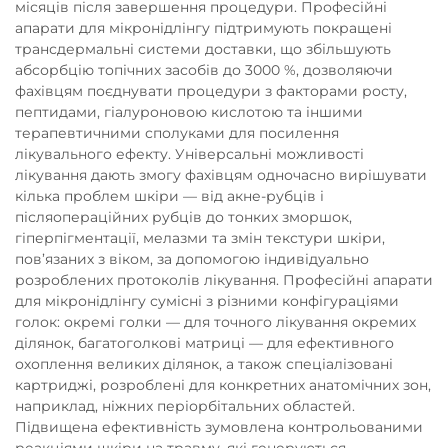
місяців після завершення процедури. Професійні
апарати для мікронідлінгу підтримують покращені
трансдермальні системи доставки, що збільшують
абсорбцію топічних засобів до 3000 %, дозволяючи
фахівцям поєднувати процедури з факторами росту,
пептидами, гіалуроновою кислотою та іншими
терапевтичними сполуками для посилення
лікувального ефекту. Універсальні можливості
лікування дають змогу фахівцям одночасно вирішувати
кілька проблем шкіри — від акне-рубців і
післяопераційних рубців до тонких зморшок,
гіперпігментації, мелазми та змін текстури шкіри,
пов’язаних з віком, за допомогою індивідуально
розроблених протоколів лікування. Професійні апарати
для мікронідлінгу сумісні з різними конфігураціями
голок: окремі голки — для точного лікування окремих
ділянок, багатоголкові матриці — для ефективного
охоплення великих ділянок, а також спеціалізовані
картриджі, розроблені для конкретних анатомічних зон,
наприклад, ніжних періорбітальних областей.
Підвищена ефективність зумовлена контрольованими
реакціями шкіри на травму, які генеруються