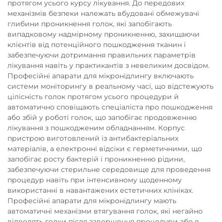
протягом усього курсу лікування. До передових
механізмів безпеки належать вбудовані обмежувачі
глибини проникнення голок, які запобігають
випадковому надмірному проникненню, захищаючи
клієнтів від потенційного пошкодження тканин і
забезпечуючи дотримання правильних параметрів
лікування навіть у практикантів з невеликим досвідом.
Професійні апарати для мікронідлингу включають
системи моніторингу в реальному часі, що відстежують
цілісність голок протягом усього процедури й
автоматично сповіщають спеціаліста про пошкодження
або збій у роботі голок, що запобігає продовженню
лікування з пошкодженим обладнанням. Корпус
пристрою виготовлений із антибактеріальних
матеріалів, а електронні відсіки є герметичними, що
запобігає росту бактерій і проникненню рідини,
забезпечуючи стерильне середовище для проведення
процедур навіть при інтенсивному щоденному
використанні в навантажених естетичних клініках.
Професійні апарати для мікронідлингу мають
автоматичні механізми втягування голок, які негайно
відводять голки після завершення процедури або в