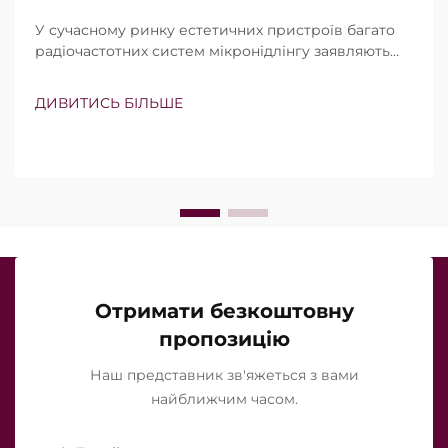
У сучасному ринку естетичних пристроїв багато
радіочастотних систем мікронідлінгу заявляють
про наявність вакуумної технології та ізольованих
голок. Проте справжнє питання полягає не просто
ДИВИТИСЬ БІЛЬШЕ
в тому, чи існують ці функції, а в тому, наскільки
точно вони працюють під час клінічного
лікування…
Отримати безкоштовну
пропозицію
Наш представник зв'яжеться з вами
найближчим часом.