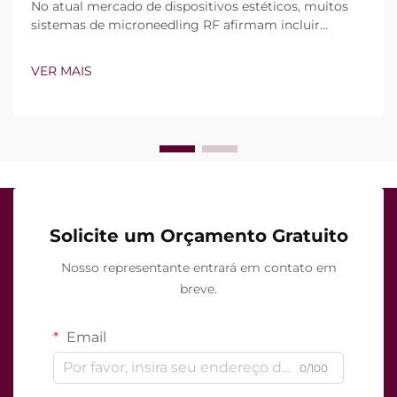
No atual mercado de dispositivos estéticos, muitos
sistemas de microneedling RF afirmam incluir
tecnologia de vácuo e agulhas isoladas. Contudo, a
verdadeira questão não é simplesmente se esses
VER MAIS
recursos existem, mas sim como funcionam com
precisão durante o tratamento clínico...
Solicite um Orçamento Gratuito
Nosso representante entrará em contato em
breve.
Email
0/100