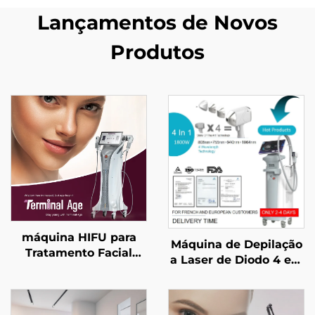
Lançamentos de Novos
Produtos
máquina HIFU para
Máquina de Depilação
Tratamento Facial
a Laser de Diodo 4 em
Preciso com 4
1 com Pontos
Frequências, Elevação
Substituíveis,
Facial, Firmamento
potências de 600 W,
Cutâneo e Modelagem