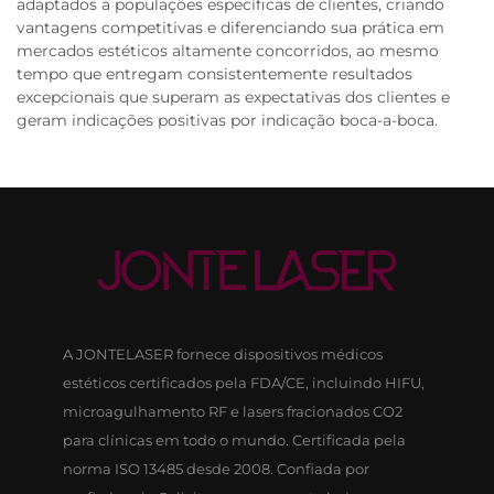
adaptados a populações específicas de clientes, criando
vantagens competitivas e diferenciando sua prática em
mercados estéticos altamente concorridos, ao mesmo
tempo que entregam consistentemente resultados
excepcionais que superam as expectativas dos clientes e
geram indicações positivas por indicação boca-a-boca.
A JONTELASER fornece dispositivos médicos
estéticos certificados pela FDA/CE, incluindo HIFU,
microagulhamento RF e lasers fracionados CO2
para clínicas em todo o mundo. Certificada pela
norma ISO 13485 desde 2008. Confiada por