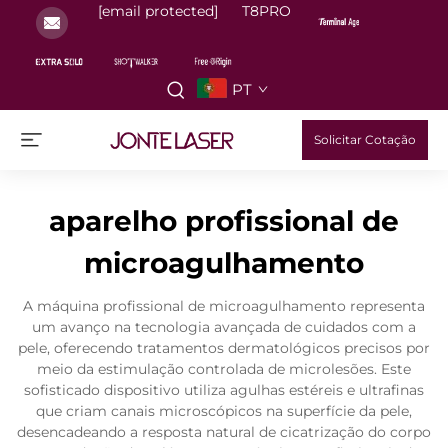
[email protected]
T8PRO
PT
Solicitar Cotação
aparelho profissional de
microagulhamento
A máquina profissional de microagulhamento representa
um avanço na tecnologia avançada de cuidados com a
pele, oferecendo tratamentos dermatológicos precisos por
meio da estimulação controlada de microlesões. Este
sofisticado dispositivo utiliza agulhas estéreis e ultrafinas
que criam canais microscópicos na superfície da pele,
desencadeando a resposta natural de cicatrização do corpo