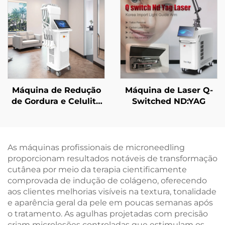
1200 W, 1800 W e 3000
Corporal para Idade
W, e comprimentos de
Avançada
onda de 755 nm, 808
nm, 940 nm e 1064
nm, aprovada pela
MDR, FDA e MDSAP
Máquina de Redução
Máquina de Laser Q-
de Gordura e Celulite
Switched ND:YAG
La Sculptor com Laser
de Diodo de 1060 nm
para Modelagem
Corporal e
As máquinas profissionais de microneedling
Emagrecimento,
proporcionam resultados notáveis de transformação
aprovada pela FDA
cutânea por meio da terapia cientificamente
comprovada de indução de colágeno, oferecendo
aos clientes melhorias visíveis na textura, tonalidade
e aparência geral da pele em poucas semanas após
o tratamento. As agulhas projetadas com precisão
criam microlesões controladas que estimulam os