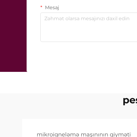
Mesaj
pe
mikroigneləmə maşınının qiyməti