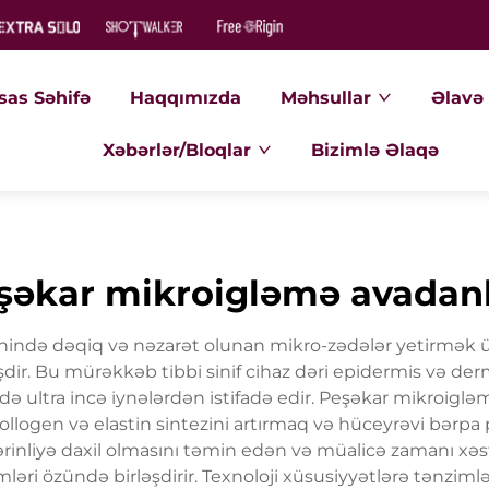
sas Səhifə
Haqqımızda
Məhsullar
Əlavə 
Xəbərlər/Bloqlar
Bizimlə Əlaqə
şəkar mikroigləmə avadanl
thində dəqiq və nəzarət olunan mikro-zədələr yetirmək 
yişdir. Bu mürəkkəb tibbi sinif cihaz dəri epidermis və d
ultra incə iynələrdən istifadə edir. Peşəkar mikroiglə
kollogen və elastin sintezini artırmaq və hüceyrəvi bərpa
ərinliyə daxil olmasını təmin edən və müalicə zamanı x
mləri özündə birləşdirir. Texnoloji xüsusiyyətlərə tənzimlə