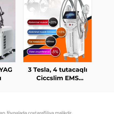
:YAG
3 Tesla, 4 tutacaqlı
ı
Ciccslim EMS
Kosmetik Salon
Avadanlığı,
Elektromaqnit Kasıtlı
Stimulyasiya
n, fövqəladə çoxtərəfliliyə malikdir.