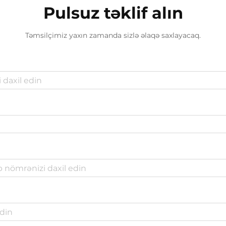
Pulsuz təklif alın
Təmsilçimiz yaxın zamanda sizlə əlaqə saxlayacaq.