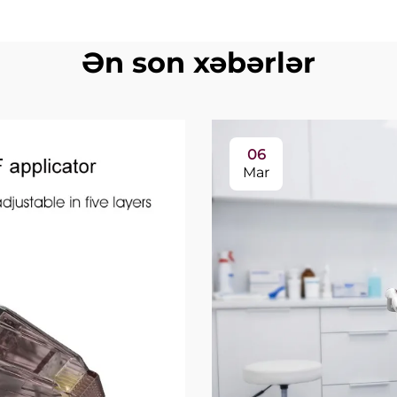
Ən son xəbərlər
06
Mar