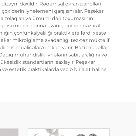
dizaynı daxildir. Rəqəmsal ekran panelləri
 çox dərin iynələməni qarşısını alır. Peşəkar
nma zolaqları və ümumi dəri toxumasının
ərpası müalicələrinə uzanır, burada nəzarət
lığın çoxfunksiyalılığı praktiklərə fərdi xəstə
eşəkar mikroigləmə avadanlığı tez-tez müxtəlif
əldilmiş müalicələrə imkan verir. Bəzi modellər
 Dəqiq mühəndislik iynələrin sabit aralığını və
əsizlik standartlarını saxlayır. Peşəkar
ə estetik praktikalarda vacib bir alət halına