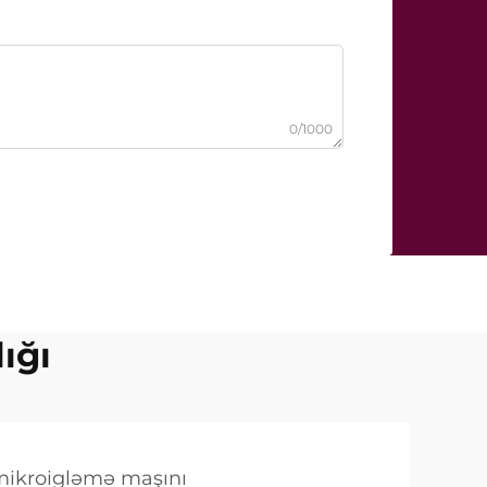
0/1000
ığı
mikroigləmə maşını