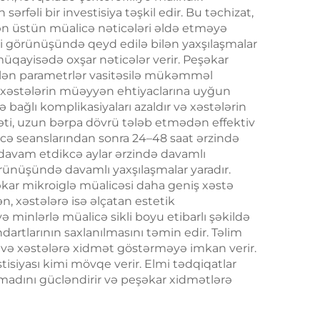
sərfəli bir investisiya təşkil edir. Bu təchizat,
tən üstün müalicə nəticələri əldə etməyə
mi görünüşündə qeyd edilə bilən yaxşılaşmalar
 müqayisədə oxşar nəticələr verir. Peşəkar
abilən parametrlər vasitəsilə mükəmməl
ini xəstələrin müəyyən ehtiyaclarına uyğun
yə bağlı komplikasiyaları azaldır və xəstələrin
dəti, uzun bərpa dövrü tələb etmədən effektiv
licə seanslarından sonra 24–48 saat ərzində
i davam etdikcə aylar ərzində davamlı
görünüşündə davamlı yaxşılaşmalar yaradır.
şəkar mikroiglə müalicəsi daha geniş xəstə
, xəstələrə isə əlçatan estetik
 minlərlə müalicə sikli boyu etibarlı şəkildə
dartlarının saxlanılmasını təmin edir. Təlim
 və xəstələrə xidmət göstərməyə imkan verir.
stisiyası kimi mövqe verir. Elmi tədqiqatlar
timadını gücləndirir və peşəkar xidmətlərə