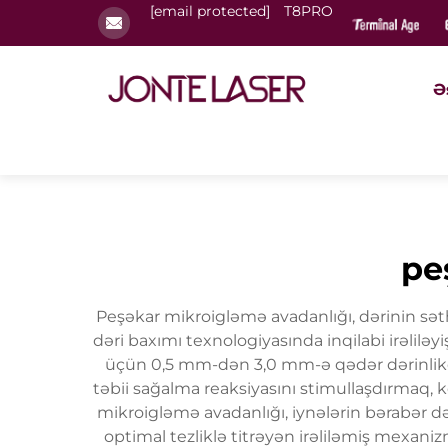
[email protected]
T8PRO
Ə
pe
Peşəkar mikroigləmə avadanlığı, dərinin sə
dəri baxımı texnologiyasında inqilabi irəlilə
üçün 0,5 mm-dən 3,0 mm-ə qədər dərinlikdə 
təbii sağalma reaksiyasını stimullaşdırmaq, 
mikroigləmə avadanlığı, iynələrin bərabər d
optimal tezliklə titrəyən irəliləmiş mexaniz