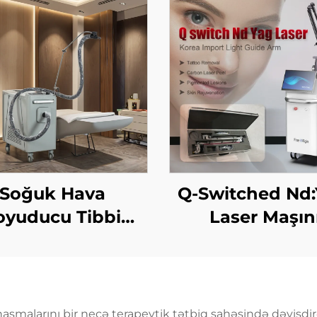
Soğuk Hava
Q-Switched Nd
oyuducu Tibbi
Laser Maşın
yutma Sistemi
etik Laser üçün
rı Azaldılması,
ermis Müdafiəsi,
aşmalarını bir neçə terapevtik tətbiq sahəsində dəyişdirə