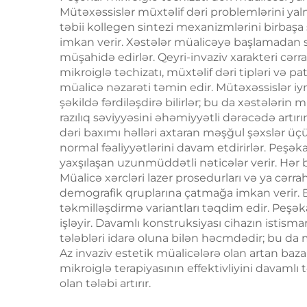
Mütəxəssislər müxtəlif dəri problemlərini yalnız 
itirmə kosmetik
Dav
təbii kollegen sintezi mexanizmlərini birbaş
maşın
Azad
imkan verir. Xəstələr müalicəyə başlamadan s
müşahidə edirlər. Qeyri-invaziv xarakteri cərra
mikroiglə təchizatı, müxtəlif dəri tipləri və
müalicə nəzarəti təmin edir. Mütəxəssislər iyn
şəkildə fərdiləşdirə bilirlər; bu da xəstələrin 
razılıq səviyyəsini əhəmiyyətli dərəcədə art
dəri baxımı həlləri axtaran məşğul şəxslər üç
normal fəaliyyətlərini davam etdirirlər. Peşə
yaxşılaşan uzunmüddətli nəticələr verir. Hər 
Müalicə xərcləri lazer prosedurları və ya cər
demografik qruplarına çatmağa imkan verir. Bu
təkmilləşdirmə variantları təqdim edir. Peşəka
işləyir. Davamlı konstruksiyası cihazın istism
tələbləri idarə oluna bilən həcmdədir; bu d
Az invaziv estetik müalicələrə olan artan bazar
mikroiglə terapiyasının effektivliyini davamlı
olan tələbi artırır.