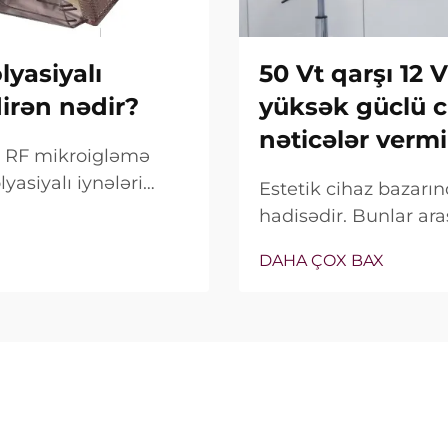
yasiyalı
50 Vt qarşı 12 
dirən nədir?
yüksək güclü c
nəticələr vermi
ox RF mikroigləmə
yasiyalı iynələri
Estetik cihaz bazar
alnız bu
hadisədir. Bunlar ara
deyil, onların klinik
satış xüsusiyyəti ki
DAHA ÇOX BAX
bağlıdır...
real vəziyyət tamamilə