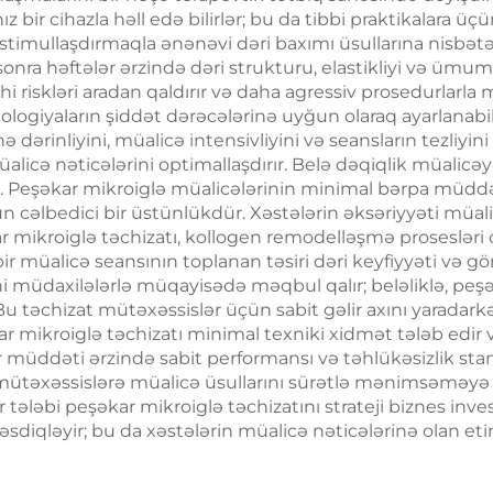
bir cihazla həll edə bilirlər; bu da tibbi praktikalara üçün 
amlı, Təmasdan
a stimullaşdırmaqla ənənəvi dəri baxımı üsullarına nisbə
 Kliniki İstifadə
onra həftələr ərzində dəri strukturu, elastikliyi və ümu
hi riskləri aradan qaldırır və daha agressiv prosedurlarla
üçün
 patologiyaların şiddət dərəcələrinə uyğun olaraq ayarlan
ə dərinliyini, müalicə intensivliyini və seansların tezliy
müalicə nəticələrini optimallaşdırır. Belə dəqiqlik müalicə
ırır. Peşəkar mikroiglə müalicələrinin minimal bərpa müd
ün cəlbedici bir üstünlükdür. Xəstələrin əksəriyyəti müa
kar mikroiglə təchizatı, kollogen remodelləşmə proseslər
bir müalicə seansının toplanan təsiri dəri keyfiyyəti və 
rahi müdaxilələrlə müqayisədə məqbul qalır; beləliklə, pe
 təchizat mütəxəssislər üçün sabit gəlir axını yaradarkən
r mikroiglə təchizatı minimal texniki xidmət tələb edir və
ar müddəti ərzində sabit performansı və təhlükəsizlik stan
a mütəxəssislərə müalicə üsullarını sürətlə mənimsəməyə
 tələbi peşəkar mikroiglə təchizatını strateji biznes inve
 təsdiqləyir; bu da xəstələrin müalicə nəticələrinə olan e