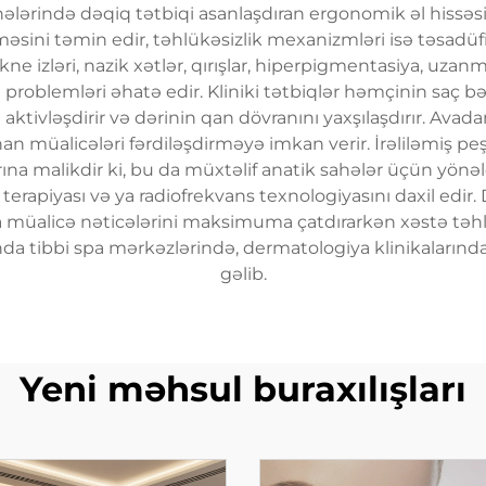
ələrində dəqiq tətbiqi asanlaşdıran ergonomik əl hissəsi 
əsini təmin edir, təhlükəsizlik mexanizmləri isə təsadüfi
kne izləri, nazik xətlər, qırışlar, hiperpigmentasiya, uza
i problemləri əhatə edir. Kliniki tətbiqlər həmçinin saç b
aktivləşdirir və dərinin qan dövranını yaxşılaşdırır. Avadan
anan müalicələri fərdiləşdirməyə imkan verir. İrəliləmiş p
arına malikdir ki, bu da müxtəlif anatik sahələr üçün yön
terapiyası və ya radiofrekvans texnologiyasını daxil edir.
a müalicə nəticələrini maksimuma çatdırarkən xəstə təhlük
 tibbi spa mərkəzlərində, dermatologiya klinikalarında v
gəlib.
Yeni məhsul buraxılışları