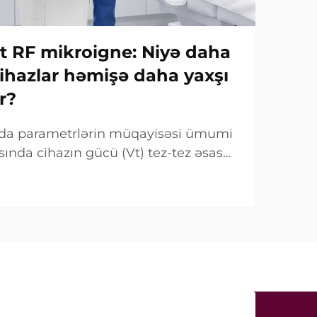
Vt RF mikroigne: Niyə daha
ihazlar həmişə daha yaxşı
r?
ında parametrlərin müqayisəsi ümumi
sında cihazın gücü (Vt) tez-tez əsas
mi qeyd olunur. Lakin klinik baxımdan
 fərqlidir. Çox hallarda belə «güc»...