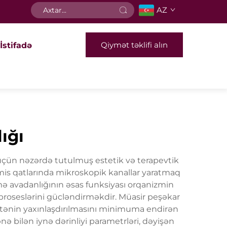
AZ
Qiymət təklifi alın
İstifadə
ığı
üçün nəzərdə tutulmuş estetik və terapevtik
ermis qatlarında mikroskopik kanallar yaratmaq
mə avadanlığının əsas funksiyası orqanizmin
 proseslərini gücləndirməkdir. Müasir peşəkar
əstənin yaxınlaşdırılmasını minimuma endirən
nə bilən iynə dərinliyi parametrləri, dəyişən