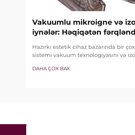
Vakuumlu mikroigne və izol
iynələr: Həqiqətən fərqlən
Hazırkı estetik cihaz bazarında bir ç
sistemi vakuum texnologiyasını və izol
özündə birləşdirir. Lakin həqiqi sual y
DAHA ÇOX BAX
xüsusiyyətlərin mövcud olub-olmaması 
müalicə zamanı necə dəqiq işlədiyi ilə 