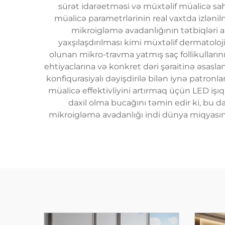
sürət idarəetməsi və müxtəlif müalicə sah
müalicə parametrlərinin real vaxtda izlənilm
mikroigləmə avadanlığının tətbiqləri a
yaxşılaşdırılması kimi müxtəlif dermatoloj
olunan mikro-travma yatmış saç follikullarını 
ehtiyaclarına və konkret dəri şəraitinə əsasl
konfiqurasiyalı dəyişdirilə bilən iynə patronl
müalicə effektivliyini artırmaq üçün LED işıq 
daxil olma bucağını təmin edir ki, bu d
mikroigləmə avadanlığı indi dünya miqyasında