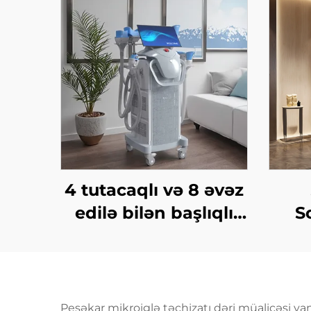
4 tutacaqlı və 8 əvəz
edilə bilən başlıqlı
S
Krio Zəiflətmə, 360
So
dərəcə soyutma
Est
texnologiyası ilə
Ağ
krioterapiya, çəki
Epid
Peşəkar mikroiglə təchizatı dəri müalicəsi yan