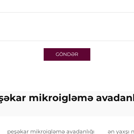
GÖNDƏR
şəkar mikroigləmə avadanl
peşəkar mikroigləmə avadanlığı
ən yaxşı 