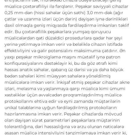
müalicə çoxtərəfliliyi ilə fərqlənir. Peşəkar səviyyəli cihazlar
0,25 mm-dən (hissi sahələr üçün səthi) 3,0 mm-dək (ağır
çatlar və uzanma izləri üçün dərin) dəyişən iynə dərinlikləri
daxil olmaqla geniş miqyasda fərdiləşdirmə imkanları təklif
edir. Bu çoxtərəflilik peşəkarlara yumşaq qoruyucu
müalicələrdən qəti düzəldici prosedurlara qədər hər şeyi
yerinə yetirməyə imkan verir və beləliklə cihazın istifadə
effektivliyini və gəlir potensialını maksimuma çatdırır. Ən
yaxşı peşəkar mikroigləmə maşını müxtəlif iynə patron
konfiqurasiyalarını dəstəkləyir ki, bu da göz ətrafı kimi
həssas anatik sahələr, qabarıq üz dərisi və ya daha böyük
bədən sahələri kimi müəyyən sahələrə yönəldilmiş
müalicələrə imkan verir. İnkişaf etmiş peşəkar cihazlar akne
izləri, melasma və yaşlanmaya qarşı müalicə kimi ümumi
xəstəliklər üçün əvvəlcədən proqramlaşdırılmış müalicə
protokollarını ehtiva edir və eyni zamanda müştərilərin
unikal tələblərinə uyğun fərdiləşdirilmiş protokolların
hazırlanmasına imkan verir. Peşəkar cihazlarda mövcud
olan dəyişən sürət parametrləri peşəkarlara müştərinin
tolerantlığına, dəri həssaslığına və arzu olunan nəticələrə
əsasən müalicə intensivliyini tənzimləməyə imkan verir ki,