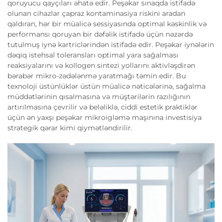
qoruyucu qayçıları əhatə edir. Peşəkar sınaqda istifadə
olunan cihazlar çapraz kontaminasiya riskini aradan
qaldıran, hər bir müalicə sessiyasında optimal kəskinlik və
performansı qoruyan bir dəfəlik istifadə üçün nəzərdə
tutulmuş iynə kartriclərindən istifadə edir. Peşəkar iynələrin
dəqiq istehsal toleransları optimal yara sağalması
reaksiyalarını və kollogen sintezi yollarını aktivləşdirən
bərabər mikro-zədələnmə yaratmağı təmin edir. Bu
texnoloji üstünlüklər üstün müalicə nəticələrinə, sağalma
müddətlərinin qısalmasına və müştərilərin razılığının
artırılmasına çevrilir və beləliklə, ciddi estetik praktiklər
üçün ən yaxşı peşəkar mikroigləmə maşınına investisiya
strategik qərar kimi qiymətləndirilir.