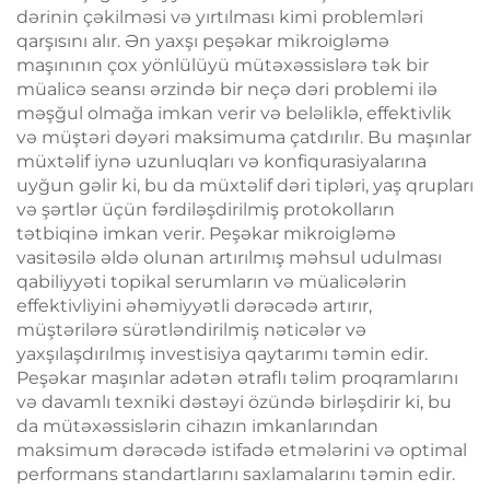
dərinin çəkilməsi və yırtılması kimi problemləri
qarşısını alır. Ən yaxşı peşəkar mikroigləmə
maşınının çox yönlülüyü mütəxəssislərə tək bir
müalicə seansı ərzində bir neçə dəri problemi ilə
məşğul olmağa imkan verir və beləliklə, effektivlik
və müştəri dəyəri maksimuma çatdırılır. Bu maşınlar
müxtəlif iynə uzunluqları və konfiqurasiyalarına
uyğun gəlir ki, bu da müxtəlif dəri tipləri, yaş qrupları
və şərtlər üçün fərdiləşdirilmiş protokolların
tətbiqinə imkan verir. Peşəkar mikroigləmə
vasitəsilə əldə olunan artırılmış məhsul udulması
qabiliyyəti topikal serumların və müalicələrin
effektivliyini əhəmiyyətli dərəcədə artırır,
müştərilərə sürətləndirilmiş nəticələr və
yaxşılaşdırılmış investisiya qaytarımı təmin edir.
Peşəkar maşınlar adətən ətraflı təlim proqramlarını
və davamlı texniki dəstəyi özündə birləşdirir ki, bu
da mütəxəssislərin cihazın imkanlarından
maksimum dərəcədə istifadə etmələrini və optimal
performans standartlarını saxlamalarını təmin edir.