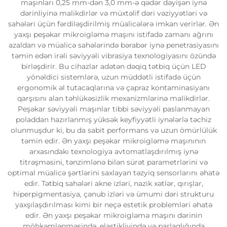
maşınları 0,25 mm-dən 3,0 mm-ə qədər dəyişən iynə
dərinliyinə malikdirlər və müxtəlif dəri vəziyyətləri və
sahələri üçün fərdiləşdirilmiş müalicələrə imkan verirlər. Ən
yaxşı peşəkar mikroigləmə maşını istifadə zamanı ağrını
azaldan və müalicə sahələrində bərabər iynə penetrasiyasını
təmin edən irəli səviyyəli vibrasiya texnologiyasını özündə
birləşdirir. Bu cihazlar adətən dəqiq tətbiq üçün LED
yönəldici sistemlərə, uzun müddətli istifadə üçün
ergonomik əl tutacaqlarına və çapraz kontaminasiyanı
qarşısını alan təhlükəsizlik mexanizmlərinə malikdirlər.
Peşəkar səviyyəli maşınlar tibbi səviyyəli paslanmayan
poladdan hazırlanmış yüksək keyfiyyətli iynələrlə təchiz
olunmuşdur ki, bu da sabit performans və uzun ömürlülük
təmin edir. Ən yaxşı peşəkar mikroigləmə maşınının
arxasındakı texnologiya avtomatlaşdırılmış iynə
titrəşməsini, tənzimlənə bilən sürət parametrlərini və
optimal müalicə şərtlərini saxlayan təzyiq sensorlarını əhatə
edir. Tətbiq sahələri akne izləri, nazik xətlər, qırışlar,
hiperpigmentasiya, çənub izləri və ümumi dəri strukturu
yaxşılaşdırılması kimi bir neçə estetik problemləri əhatə
edir. Ən yaxşı peşəkar mikroigləmə maşını dərinin
möhkəmlənməsində, elastikliyində və parlaqlığında