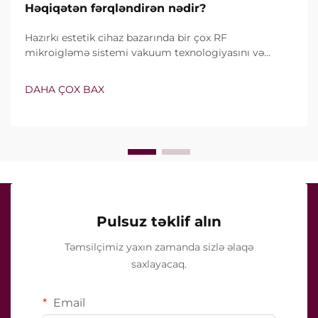
Həqiqətən fərqləndirən nədir?
Hazırkı estetik cihaz bazarında bir çox RF
mikroigləmə sistemi vakuum texnologiyasını və
izolyasiyalı iynələri özündə birləşdirir. Lakin həqiqi
sual yalnız bu xüsusiyyətlərin mövcud olub-olmaması
DAHA ÇOX BAX
deyil, onların klinik müalicə zamanı necə dəqiq işlədiyi
ilə bağlıdır...
Pulsuz təklif alın
Təmsilçimiz yaxın zamanda sizlə əlaqə
saxlayacaq.
Email