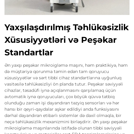
Yaxşılaşdırılmış Təhlükəsizlik
Xüsusiyyətləri və Peşəkar
Standartlar
Ən yaxşı peşəkar mikroigləmə maşını, həm praktikiyə, həm
də müştəriyə qorunma təmin edən tam qoruyucu
xüsusiyyətlər və sərt tibbi cihaz standartlarına uyğunluq
vasitəsilə təhlükəsizliyi ön planda tutur. Peşəkar səviyyəli
cihazlar, təsadüfi iynə açıqlanmasını qarşılamaq üçün
avtomatik iynə qoruyucuları, çox böyük qüvvə tətbiq
olunduğu zaman işi dayandıran təzyiq sensorları və hər
hansı bir qeyri-qaydalar aşkar edildiyi anda funksiyasını
dərhal dayandıran etibarlı sistemlər də daxil olmaqla, bir
neçə təhlükəsizlik mexanizmini birləşdirir. Ən yaxşı peşəkar
mikroigləmə maşınlarında istifadə olunan tibbi səviyyəli