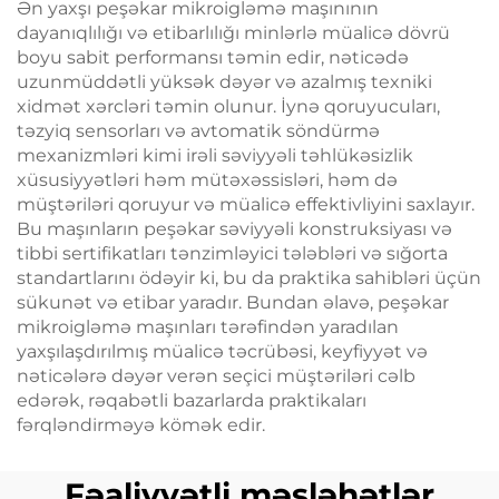
Ən yaxşı peşəkar mikroigləmə maşınının
dayanıqlılığı və etibarlılığı minlərlə müalicə dövrü
boyu sabit performansı təmin edir, nəticədə
uzunmüddətli yüksək dəyər və azalmış texniki
xidmət xərcləri təmin olunur. İynə qoruyucuları,
təzyiq sensorları və avtomatik söndürmə
mexanizmləri kimi irəli səviyyəli təhlükəsizlik
xüsusiyyətləri həm mütəxəssisləri, həm də
müştəriləri qoruyur və müalicə effektivliyini saxlayır.
Bu maşınların peşəkar səviyyəli konstruksiyası və
tibbi sertifikatları tənzimləyici tələbləri və sığorta
standartlarını ödəyir ki, bu da praktika sahibləri üçün
sükunət və etibar yaradır. Bundan əlavə, peşəkar
mikroigləmə maşınları tərəfindən yaradılan
yaxşılaşdırılmış müalicə təcrübəsi, keyfiyyət və
nəticələrə dəyər verən seçici müştəriləri cəlb
edərək, rəqabətli bazarlarda praktikaları
fərqləndirməyə kömək edir.
Fəaliyyətli məsləhətlər