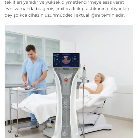
təklifləri yaradır və yüksək qiymətləndirməyə əsas verir;
eyni zamanda bu geniş çoxtərəflilik praktikanın ehtiyacları
dəyişdikcə cihazın uzunmüddətli aktuallığını təmin edir.