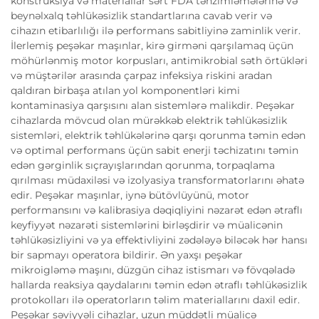
konstruksiya və materiallar sərt FDA tənzimləmələrinə və
beynəlxalq təhlükəsizlik standartlarına cavab verir və
cihazın etibarlılığı ilə performans sabitliyinə zaminlik verir.
İlerlemiş peşəkar maşınlar, kirə girməni qarşılamaq üçün
möhürlənmiş motor korpusları, antimikrobial səth örtükləri
və müştərilər arasında çarpaz infeksiya riskini aradan
qaldıran birbaşa atılan yol komponentləri kimi
kontaminasiya qarşısını alan sistemlərə malikdir. Peşəkar
cihazlarda mövcud olan mürəkkəb elektrik təhlükəsizlik
sistemləri, elektrik təhlükələrinə qarşı qorunma təmin edən
və optimal performans üçün sabit enerji təchizatını təmin
edən gərginlik sıçrayışlarından qorunma, torpaqlama
qırılması müdaxiləsi və izolyasiya transformatorlarını əhatə
edir. Peşəkar maşınlar, iynə bütövlüyünü, motor
performansını və kalibrasiya dəqiqliyini nəzarət edən ətraflı
keyfiyyət nəzarəti sistemlərini birləşdirir və müalicənin
təhlükəsizliyini və ya effektivliyini zədələyə biləcək hər hansı
bir sapmayı operatora bildirir. Ən yaxşı peşəkar
mikroigləmə maşını, düzgün cihaz istismarı və fövqəladə
hallarda reaksiya qaydalarını təmin edən ətraflı təhlükəsizlik
protokolları ilə operatorların təlim materiallarını daxil edir.
Peşəkar səviyyəli cihazlar, uzun müddətli müalicə