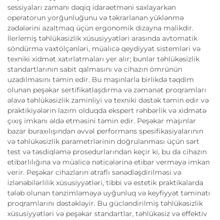
sessiyaları zamanı dəqiq idarəetməni saxlayarkən
operatorun yorğunluğunu və təkrarlanan yüklənmə
zədələrini azaltmaq üçün ergonomik dizayna malikdir.
İlerlemiş təhlükəsizlik xüsusiyyətləri arasında avtomatik
söndürmə vaxtölçənləri, müalicə qeydiyyat sistemləri və
texniki xidmət xatırlatmaları yer alır; bunlar təhlükəsizlik
standartlarının sabit qalmasını və cihazın ömrünün
uzadılmasını təmin edir. Bu maşınlarla birlikdə təqdim
olunan peşəkar sertifikatlaşdırma və zəmanət proqramları
əlavə təhlükəsizlik zaminliyi və texniki dəstək təmin edir və
praktikiyələrin lazım olduqda ekspert rəhbərlik və xidmətə
çıxış imkanı əldə etməsini təmin edir. Peşəkar maşınlar
bazar buraxılışından əvvəl performans spesifikasiyalarının
və təhlükəsizlik parametrlərinin doğrulanması üçün sərt
test və təsdiqləmə prosedurlarından keçir ki, bu da cihazın
etibarlılığına və müalicə nəticələrinə etibar verməyə imkan
verir. Peşəkar cihazların ətraflı sənədləşdirilməsi və
izlənəbilərlilik xüsusiyyətləri, tibbi və estetik praktikalarda
tələb olunan tənzimləməyə uyğunluq və keyfiyyət təminatı
proqramlarını dəstəkləyir. Bu gücləndirilmiş təhlükəsizlik
xüsusiyyətləri və peşəkar standartlar, təhlükəsiz və effektiv