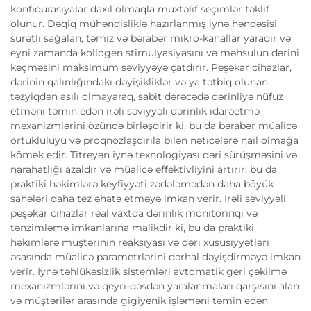
konfiqurasiyalar daxil olmaqla müxtəlif seçimlər təklif
olunur. Dəqiq mühəndisliklə hazırlanmış iynə həndəsisi
sürətli sağalan, təmiz və bərabər mikro-kanallar yaradır və
eyni zamanda kollogen stimulyasiyasını və məhsulun dərini
keçməsini maksimum səviyyəyə çatdırır. Peşəkar cihazlar,
dərinin qalınlığındakı dəyişikliklər və ya tətbiq olunan
təzyiqdən asılı olmayaraq, sabit dərəcədə dərinliyə nüfuz
etməni təmin edən irəli səviyyəli dərinlik idarəetmə
mexanizmlərini özündə birləşdirir ki, bu da bərabər müalicə
örtüklülüyü və proqnozlaşdırıla bilən nəticələrə nail olmağa
kömək edir. Titreyən iynə texnologiyası dəri sürüşməsini və
narahatlığı azaldır və müalicə effektivliyini artırır; bu da
praktiki həkimlərə keyfiyyəti zədələmədən daha böyük
sahələri daha tez əhatə etməyə imkan verir. İrəli səviyyəli
peşəkar cihazlar real vaxtda dərinlik monitorinqi və
tənzimləmə imkanlarına malikdir ki, bu da praktiki
həkimlərə müştərinin reaksiyası və dəri xüsusiyyətləri
əsasında müalicə parametrlərini dərhal dəyişdirməyə imkan
verir. İynə təhlükəsizlik sistemləri avtomatik geri çəkilmə
mexanizmlərini və qeyri-qəsdən yaralanmaları qarşısını alan
və müştərilər arasında gigiyenik işləməni təmin edən