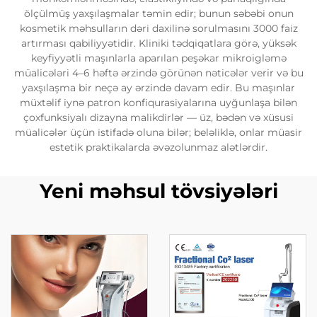
ölçülmüş yaxşılaşmalar təmin edir; bunun səbəbi onun
kosmetik məhsulların dəri daxilinə sorulmasını 3000 faiz
artırması qabiliyyətidir. Kliniki tədqiqatlara görə, yüksək
keyfiyyətli maşınlarla aparılan peşəkar mikroigləmə
müalicələri 4–6 həftə ərzində görünən nəticələr verir və bu
yaxşılaşma bir neçə ay ərzində davam edir. Bu maşınlar
müxtəlif iynə patron konfiqurasiyalarına uyğunlaşa bilən
çoxfunksiyalı dizayna malikdirlər — üz, bədən və xüsusi
müalicələr üçün istifadə oluna bilər; beləliklə, onlar müasir
estetik praktikalarda əvəzolunmaz alətlərdir.
Yeni məhsul tövsiyələri