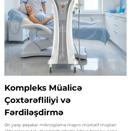
Kompleks Müalicə
Çoxtərəfliliyi və
Fərdiləşdirmə
Ən yaxşı peşəkar mikroigləmə maşını müxtəlif müştəri
ehtiyaclarını tək, mürəkkəb cihazla ödəyə biləcəyi geniş