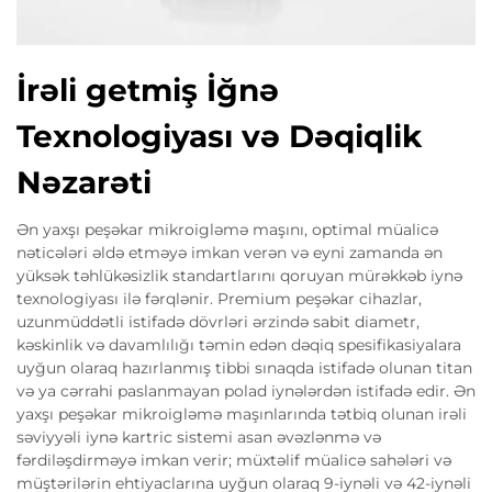
İrəli getmiş İğnə
Texnologiyası və Dəqiqlik
Nəzarəti
Ən yaxşı peşəkar mikroigləmə maşını, optimal müalicə
nəticələri əldə etməyə imkan verən və eyni zamanda ən
yüksək təhlükəsizlik standartlarını qoruyan mürəkkəb iynə
texnologiyası ilə fərqlənir. Premium peşəkar cihazlar,
uzunmüddətli istifadə dövrləri ərzində sabit diametr,
kəskinlik və davamlılığı təmin edən dəqiq spesifikasiyalara
uyğun olaraq hazırlanmış tibbi sınaqda istifadə olunan titan
və ya cərrahi paslanmayan polad iynələrdən istifadə edir. Ən
yaxşı peşəkar mikroigləmə maşınlarında tətbiq olunan irəli
səviyyəli iynə kartric sistemi asan əvəzlənmə və
fərdiləşdirməyə imkan verir; müxtəlif müalicə sahələri və
müştərilərin ehtiyaclarına uyğun olaraq 9-iynəli və 42-iynəli