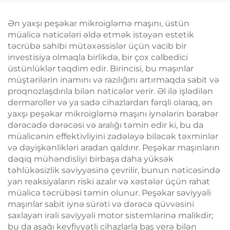
Forması Yaradan
Dərinin Qaldırılması
Zəiflətmə Maşını
və Gərginləşdirilməsi,
Ən yaxşı peşəkar mikroigləmə maşını, üstün
Üzün Radiofrekvanslı
müalicə nəticələri əldə etmək istəyən estetik
Emalı, Çəki Itirmə və
təcrübə sahibi mütəxəssislər üçün vacib bir
Bədənin İncələnməsi
investisiya olmaqla birlikdə, bir çox cəlbedici
üstünlüklər təqdim edir. Birincisi, bu maşınlar
müştərilərin inamını və razılığını artırmaqda sabit və
proqnozlaşdırıla bilən nəticələr verir. Əl ilə işlədilən
dermaroller və ya sadə cihazlardan fərqli olaraq, ən
yaxşı peşəkar mikroigləmə maşını iynələrin bərabər
dərəcədə dərəcəsi və aralığı təmin edir ki, bu da
müalicənin effektivliyini zədələyə biləcək təxminlər
və dəyişkənlikləri aradan qaldırır. Peşəkar maşınların
dəqiq mühəndisliyi birbaşa daha yüksək
təhlükəsizlik səviyyəsinə çevrilir, bunun nəticəsində
yan reaksiyaların riski azalır və xəstələr üçün rahat
müalicə təcrübəsi təmin olunur. Peşəkar səviyyəli
maşınlar sabit iynə sürəti və dərəcə qüvvəsini
saxlayan irəli səviyyəli motor sistemlərinə malikdir;
bu da aşağı keyfiyyətli cihazlarla baş verə bilən