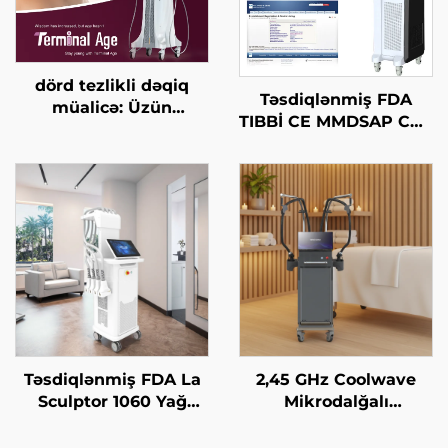
dörd tezlikli dəqiq
Təsdiqlənmiş FDA
müalicə: Üzün
TIBBİ CE MMDSAP CO2
qaldırılması, dərinin
Fraksional Laser
gərginləşdirilməsi,
Maşını
bədənin
formalaşdırılması, son
yaş HIFU maşını
Təsdiqlənmiş FDA La
2,45 GHz Coolwave
Sculptor 1060 Yağ
Mikrodalğalı
Azaltma, Sellülit, 1060
İncələnmə Maşını:
nm Diod Laser Bədən
Sellülit Azaldılması,