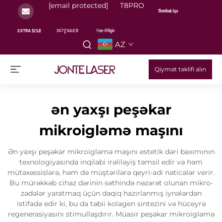
[email protected]
T8PRO
AZ
Qiymət təklifi alın
ən yaxşı peşəkar
mikroigləmə maşını
Ən yaxşı peşəkar mikroigləmə maşını estetik dəri baxımının
texnologiyasında inqilabi irəliləyiş təmsil edir və həm
mütəxəssislərə, həm də müştərilərə qeyri-adi nəticələr verir.
Bu mürəkkəb cihaz dərinin səthində nəzarət olunan mikro-
zədələr yaratmaq üçün dəqiq hazırlanmış iynələrdən
istifadə edir ki, bu da təbii kolagen sintezini və hüceyrə
regenerasiyasını stimullaşdırır. Müasir peşəkar mikroigləmə