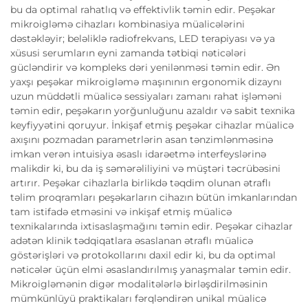
bu da optimal rahatlıq və effektivlik təmin edir. Peşəkar
mikroigləmə cihazları kombinasiya müalicələrini
dəstəkləyir; beləliklə radiofrekvans, LED terapiyası və ya
xüsusi serumların eyni zamanda tətbiqi nəticələri
gücləndirir və kompleks dəri yenilənməsi təmin edir. Ən
yaxşı peşəkar mikroigləmə maşınının ergonomik dizaynı
uzun müddətli müalicə sessiyaları zamanı rahat işləməni
təmin edir, peşəkarın yorğunluğunu azaldır və sabit texnika
keyfiyyətini qoruyur. İnkişaf etmiş peşəkar cihazlar müalicə
axışını pozmadan parametrlərin asan tənzimlənməsinə
imkan verən intuisiya əsaslı idarəetmə interfeyslərinə
malikdir ki, bu da iş səmərəliliyini və müştəri təcrübəsini
artırır. Peşəkar cihazlarla birlikdə təqdim olunan ətraflı
təlim proqramları peşəkarların cihazın bütün imkanlarından
tam istifadə etməsini və inkişaf etmiş müalicə
texnikalarında ixtisaslaşmağını təmin edir. Peşəkar cihazlar
adətən klinik tədqiqatlara əsaslanan ətraflı müalicə
göstərişləri və protokollarını daxil edir ki, bu da optimal
nəticələr üçün elmi əsaslandırılmış yanaşmalar təmin edir.
Mikroigləmənin digər modalitələrlə birləşdirilməsinin
mümkünlüyü praktikaları fərqləndirən unikal müalicə