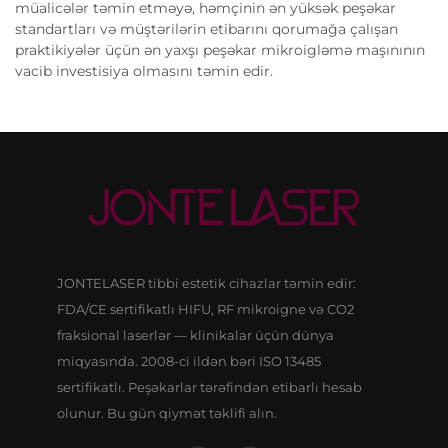
müalicələr təmin etməyə, həmçinin ən yüksək peşəkar
standartları və müştərilərin etibarını qorumağa çalışan
praktikiyələr üçün ən yaxşı peşəkar mikroigləmə maşınının
vacib investisiya olmasını təmin edir.
JONTELASER tibbi estetik cihazlar təmin edir:
FDA/CE sertifikatlı HIFU, RF mikroigne və CO2
fraksional laserlər — klinikalar üçün dünya
miqyasında. 2008-ci ildən bəri ISO 13485
sertifikatlı. Peşəkarlar tərəfindən etibarlı hesab
olunur. Bu gün qiymət təklifi alın.