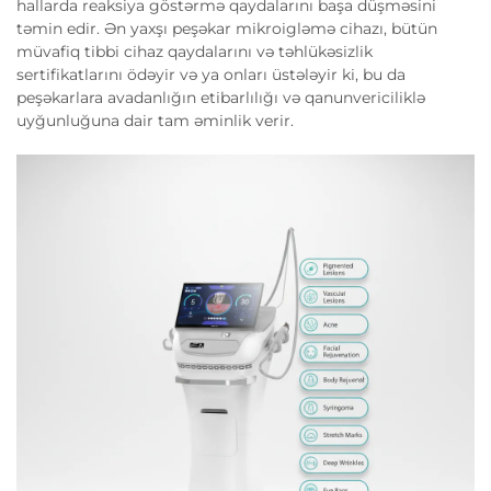
hallarda reaksiya göstərmə qaydalarını başa düşməsini
təmin edir. Ən yaxşı peşəkar mikroigləmə cihazı, bütün
müvafiq tibbi cihaz qaydalarını və təhlükəsizlik
sertifikatlarını ödəyir və ya onları üstələyir ki, bu da
peşəkarlara avadanlığın etibarlılığı və qanunvericiliklə
uyğunluğuna dair tam əminlik verir.