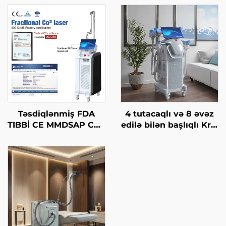
Təsdiqlənmiş FDA
4 tutacaqlı və 8 əvəz
TIBBİ CE MMDSAP CO2
edilə bilən başlıqlı Krio
Fraksional Laser
Zəiflətmə, 360 dərəcə
Maşını
soyutma texnologiyası
ilə krioterapiya, çəki
itirmə kosmetik maşın