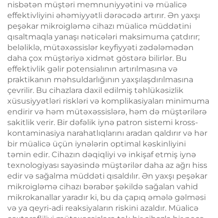
nisbətən müştəri memnuniyyətini və müalicə
effektivliyini əhəmiyyətli dərəcədə artırır. Ən yaxşı
peşəkar mikroigləmə cihazı müalicə müddətini
qısaltmaqla yanaşı nəticələri maksimuma çatdırır;
beləliklə, mütəxəssislər keyfiyyəti zədələmədən
daha çox müştəriyə xidmət göstərə bilirlər. Bu
effektivlik gəlir potensialının artırılmasına və
praktikanın məhsuldarlığının yaxşılaşdırılmasına
çevrilir. Bu cihazlara daxil edilmiş təhlükəsizlik
xüsusiyyətləri riskləri və komplikasiyaları minimuma
endirir və həm mütəxəssislərə, həm də müştərilərə
sakitlik verir. Bir dəfəlik iynə patron sistemi kross-
kontaminasiya narahatlıqlarını aradan qaldırır və hər
bir müalicə üçün iynələrin optimal kəskinliyini
təmin edir. Cihazın dəqiqliyi və inkişaf etmiş iynə
texnologiyası sayəsində müştərilər daha az ağrı hiss
edir və sağalma müddəti qısaldılır. Ən yaxşı peşəkar
mikroigləmə cihazı bərabər şəkildə sağalan vahid
mikrokanallar yaradır ki, bu da çapıq əmələ gəlməsi
və ya qeyri-adi reaksiyaların riskini azaldır. Müalicə