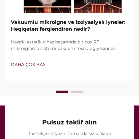
Vakuumlu mikroigne və izolyasiyalı iynələr:
Həqiqətən fərqləndirən nədir?
Hazırkı estetik cihaz bazarında bir çox RF
mikroigləmə sistemi vakuum texnologiyasını və
izolyasiyalı iynələri özündə birləşdirir. Lakin həqiqi
sual yalnız bu xüsusiyyətlərin mövcud olub-olmaması
DAHA ÇOX BAX
deyil, onların klinik müalicə zamanı necə dəqiq işlədiyi
ilə bağlıdır...
Pulsuz təklif alın
Təmsilçimiz yaxın zamanda sizlə əlaqə