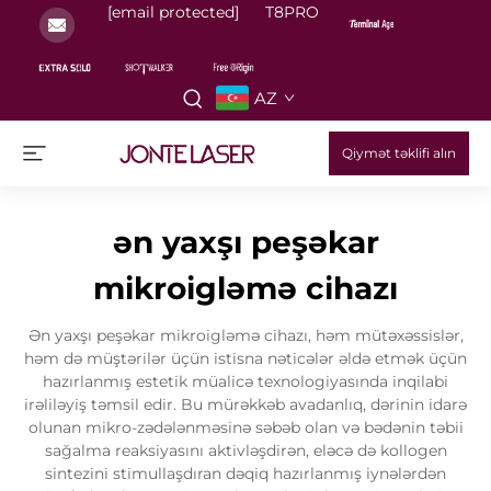
[email protected]
T8PRO
AZ
Qiymət təklifi alın
ən yaxşı peşəkar
mikroigləmə cihazı
Ən yaxşı peşəkar mikroigləmə cihazı, həm mütəxəssislər,
həm də müştərilər üçün istisna nəticələr əldə etmək üçün
hazırlanmış estetik müalicə texnologiyasında inqilabi
irəliləyiş təmsil edir. Bu mürəkkəb avadanlıq, dərinin idarə
olunan mikro-zədələnməsinə səbəb olan və bədənin təbii
sağalma reaksiyasını aktivləşdirən, eləcə də kollogen
sintezini stimullaşdıran dəqiq hazırlanmış iynələrdən