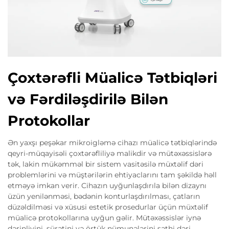
Çoxtərəfli Müalicə Tətbiqləri
və Fərdiləşdirilə Bilən
Protokollar
Ən yaxşı peşəkar mikroigləmə cihazı müalicə tətbiqlərində
qeyri-müqayisəli çoxtərəfliliyə malikdir və mütəxəssislərə
tək, lakin mükəmməl bir sistem vasitəsilə müxtəlif dəri
problemlərini və müştərilərin ehtiyaclarını tam şəkildə həll
etməyə imkan verir. Cihazın uyğunlaşdırıla bilən dizaynı
üzün yenilənməsi, bədənin konturlaşdırılması, çatların
düzəldilməsi və xüsusi estetik prosedurlar üçün müxtəlif
müalicə protokollarına uyğun gəlir. Mütəxəssislər iynə
dərinliyini, sürətini və örtük nümunələrini səthi dəri