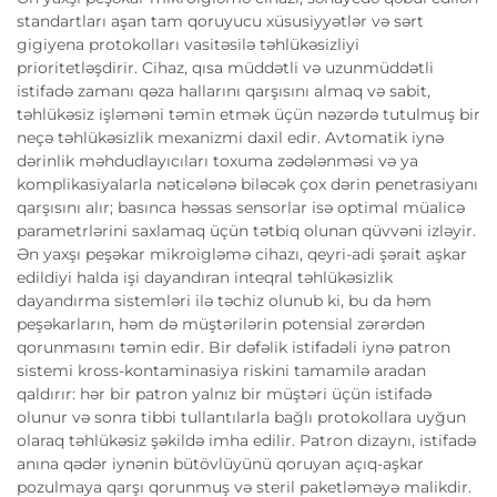
standartları aşan tam qoruyucu xüsusiyyətlər və sərt
gigiyena protokolları vasitəsilə təhlükəsizliyi
prioritetləşdirir. Cihaz, qısa müddətli və uzunmüddətli
istifadə zamanı qəza hallarını qarşısını almaq və sabit,
təhlükəsiz işləməni təmin etmək üçün nəzərdə tutulmuş bir
neçə təhlükəsizlik mexanizmi daxil edir. Avtomatik iynə
dərinlik məhdudlayıcıları toxuma zədələnməsi və ya
komplikasiyalarla nəticələnə biləcək çox dərin penetrasiyanı
qarşısını alır; basınca həssas sensorlar isə optimal müalicə
parametrlərini saxlamaq üçün tətbiq olunan qüvvəni izləyir.
Ən yaxşı peşəkar mikroigləmə cihazı, qeyri-adi şərait aşkar
edildiyi halda işi dayandıran inteqral təhlükəsizlik
dayandırma sistemləri ilə təchiz olunub ki, bu da həm
peşəkarların, həm də müştərilərin potensial zərərdən
qorunmasını təmin edir. Bir dəfəlik istifadəli iynə patron
sistemi kross-kontaminasiya riskini tamamilə aradan
qaldırır: hər bir patron yalnız bir müştəri üçün istifadə
olunur və sonra tibbi tullantılarla bağlı protokollara uyğun
olaraq təhlükəsiz şəkildə imha edilir. Patron dizaynı, istifadə
anına qədər iynənin bütövlüyünü qoruyan açıq-aşkar
pozulmaya qarşı qorunmuş və steril paketləməyə malikdir.