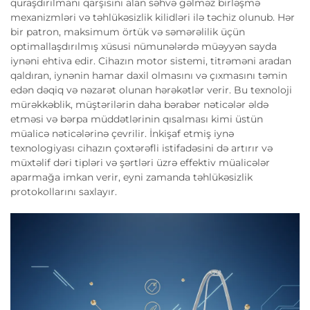
quraşdırılmanı qarşısını alan səhvə gəlməz birləşmə
mexanizmləri və təhlükəsizlik kilidləri ilə təchiz olunub. Hər
bir patron, maksimum örtük və səmərəlilik üçün
optimallaşdırılmış xüsusi nümunələrdə müəyyən sayda
iynəni ehtiva edir. Cihazın motor sistemi, titrəməni aradan
qaldıran, iynənin hamar daxil olmasını və çıxmasını təmin
edən dəqiq və nəzarət olunan hərəkətlər verir. Bu texnoloji
mürəkkəblik, müştərilərin daha bərabər nəticələr əldə
etməsi və bərpa müddətlərinin qısalması kimi üstün
müalicə nəticələrinə çevrilir. İnkişaf etmiş iynə
texnologiyası cihazın çoxtərəfli istifadəsini də artırır və
müxtəlif dəri tipləri və şərtləri üzrə effektiv müalicələr
aparmağa imkan verir, eyni zamanda təhlükəsizlik
protokollarını saxlayır.