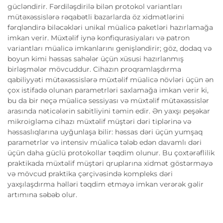
gücləndirir. Fərdiləşdirilə bilən protokol variantları
mütəxəssislərə rəqabətli bazarlarda öz xidmətlərini
fərqləndirə biləcəkləri unikal müalicə paketləri hazırlamağa
imkan verir. Müxtəlif iynə konfiqurasiyaları və patron
variantları müalicə imkanlarını genişləndirir; göz, dodaq və
boyun kimi həssas sahələr üçün xüsusi hazırlanmış
birləşmələr mövcuddur. Cihazın proqramlaşdırma
qabiliyyəti mütəxəssislərə müxtəlif müalicə növləri üçün ən
çox istifadə olunan parametrləri saxlamağa imkan verir ki,
bu da bir neçə müalicə sessiyası və müxtəlif mütəxəssislər
arasında nəticələrin sabitliyini təmin edir. Ən yaxşı peşəkar
mikroigləmə cihazı müxtəlif müştəri dəri tiplərinə və
həssaslıqlarına uyğunlaşa bilir: həssas dəri üçün yumşaq
parametrlər və intensiv müalicə tələb edən davamlı dəri
üçün daha güclü protokollar təqdim olunur. Bu çoxtərəflilik
praktikada müxtəlif müştəri qruplarına xidmət göstərməyə
və mövcud praktika çərçivəsində kompleks dəri
yaxşılaşdırma həlləri təqdim etməyə imkan verərək gəlir
artımına səbəb olur.