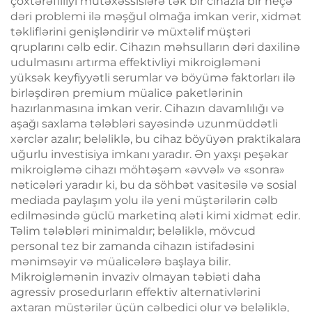
çoxtərəfliliyi mütəxəssislərə tək bir cihazla bir neçə
dəri problemi ilə məşğul olmağa imkan verir, xidmət
təkliflərini genişləndirir və müxtəlif müştəri
qruplarını cəlb edir. Cihazın məhsulların dəri daxilinə
udulmasını artırma effektivliyi mikroigləməni
yüksək keyfiyyətli serumlar və böyümə faktorları ilə
birləşdirən premium müalicə paketlərinin
hazırlanmasına imkan verir. Cihazın davamlılığı və
aşağı saxlama tələbləri sayəsində uzunmüddətli
xərclər azalır; beləliklə, bu cihaz böyüyən praktikalara
uğurlu investisiya imkanı yaradır. Ən yaxşı peşəkar
mikroigləmə cihazı möhtəşəm «əvvəl» və «sonra»
nəticələri yaradır ki, bu da söhbət vasitəsilə və sosial
mediada paylaşım yolu ilə yeni müştərilərin cəlb
edilməsində güclü marketinq aləti kimi xidmət edir.
Təlim tələbləri minimaldır; beləliklə, mövcud
personal tez bir zamanda cihazın istifadəsini
mənimsəyir və müalicələrə başlaya bilir.
Mikroigləmənin invaziv olmayan təbiəti daha
agressiv prosedurların effektiv alternativlərini
axtaran müştərilər üçün cəlbedici olur və beləliklə,