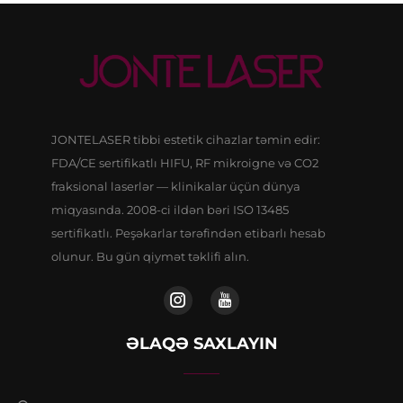
JONTELASER tibbi estetik cihazlar təmin edir:
FDA/CE sertifikatlı HIFU, RF mikroigne və CO2
fraksional laserlər — klinikalar üçün dünya
miqyasında. 2008-ci ildən bəri ISO 13485
sertifikatlı. Peşəkarlar tərəfindən etibarlı hesab
olunur. Bu gün qiymət təklifi alın.
ƏLAQƏ SAXLAYIN