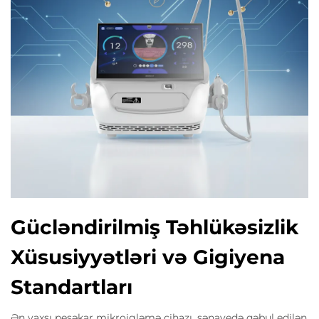
Gücləndirilmiş Təhlükəsizlik
Xüsusiyyətləri və Gigiyena
Standartları
Ən yaxşı peşəkar mikroigləmə cihazı, sənayedə qəbul edilən