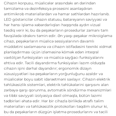
Cihazın korpusu, müalicələr arasındakı ən dərindən
təmizləmə və dezinfeksiya prosesini asanlaşdıran
antimikrob materiallardan və hamar səthlərdən hazırlanıb.
LED göstəricilər cihazın statusu, batareyanın səviyyəsi və
hər hansı işləmə xəbərdarlıqları haqqında aydın vizual
təsdiq verir ki, bu da peşəkarların prosedurlar zamanı tam
fəvqülədə idrakını təmin edir. Ən yaxşı peşəkar mikroigləmə
cihazı, peşəkarların müalicə sessiyalarının davamlı
müddətini saxlamasına və cihazın istifadəsini texniki xidmət
planlaşdırması üçün izləməsinə kömək edən inteqral
vaxtölçən funksiyaları və müalicə sayğacı funksiyalarını
ehtiva edir. Təcili dayandırma funksiyaları lazım olduqda
cihazın işini dərhal dayandırır; ergonomik dizayn
xüsusiyyətləri isə peşəkarların yorğunluğunu azaldır və
müalicələr boyu sabit idarəetməni saxlayır. Cihazın elektrik
təhlükəsizlik sistemləri, elektrik təhlükələrini qarşısını alan
zərbəyə qarşı qorunma, avtomatik söndürmə mexanizmləri
və tibbi səviyyəli izolyasiya daxil olmaqla, bütün lazımi
tədbirləri əhatə edir. Hər bir cihazla birlikdə ətraflı təlim
materialları və təhlükəsizlik protokolları təqdim olunur ki,
bu da peşəkarların düzgün işlətmə prosedurlarını və təcili