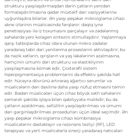
strukturu yaxşılaşdırmaqdan dərin çatların yenidən
formalaşdırılmasına qədər müxtəlif dəri vəziyyətlərinə
uyğunlaşdıra bilərlər. Ən yaxşı peşəkar mikroigləmə cihazı
akne izlərinin müalicəsində fərqlənir: dəqiq iynə
penetrasiyası ilə iz toxumasını parçalayır və zədələnmiş
sahələrdə yeni kolagen sintezini stimullaşdırır. Yaşlanmaya
qarşı tətbiqlərdə cihaz idarə olunan mikro-zədələr
yaradaraq təbii dəri yenilənmə proseslərini aktivləşdirir; bu
da nazik xətlərin, qırışların və yaş ləkələrinin azalmasına,
həmçinin ümumi dəri strukturu və elastikliyinin
yaxşılaşmasına kömək edir. Çoxtərəfli sistem
hiperpigmentasiya problemlərini də effektiv şəkildə həll
edir: hüceyrə dövrünü artıraraq ağartıcı serumlar və
müalicələrin dəri daxilinə daha yaxşı nüfuz etməsini təmin
edir. Bədən müalicələri üçün cihaz böyük səth sahələrini
səmərəli şəkildə işləyə bilən qabiliyyətə malikdir; bu da
çatların azaldılması, sellülitin yaxşılaşdırılması və ümumi
dəri gərginləşdirilməsi prosedurları üçün ideal seçimdir. Ən
yaxşı peşəkar mikroigləmə cihazı kombinasiya
müalicələrini dəstəkləyir və rezonans tezliyi (RF), LED
terapiyası və yerli müalicələrlə sinerji yaradaraq nəticələri