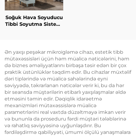
Soğuk Hava Soyuducu
Tibbi Soyutma Sistemi
Estetik Laser üçün
Ağrı Azaldılması,
Epidermis Müdafiəsi,
Davamlı, Təmasdan
Ən yaxşı peşəkar mikroigləmə cihazı, estetik tibb
Azad Kliniki İstifadə
mütəxəssisləri üçün həm müalicə nəticələrini, həm
üçün
də biznes əməliyyatlarını birbaşa təsir edən bir çox
praktik üstünlüklər təqdim edir. Bu cihazlar müxtəlif
dəri tiplərində və müalicə sahələrində eyni
səviyyədə, təkrarlanan nəticələr verir ki, bu da hər
bir seansda müştərilərin etibarlı yaxşılaşmalar əldə
etməsini təmin edir. Dəqiqlik idarəetmə
mexanizmləri mütəxəssislərə müalicə
parametrlərini real vaxtda düzəltməyə imkan verir
və bununla da proseduru fərdi müştəri tələblərinə
və rahatlıq səviyyəsinə uyğunlaşdırır. Bu
fərdiləşdirmə qabiliyyəti, ümumi ölçülü yanaşmalara