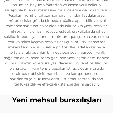
serumlar, böyümə faktorları və başqa yerli həllərlə
birləşdirilə bilən kombinasiya müalicələrinə də imkan verir.
Peşəkar mühitlər cihazın səmərəliliyindən faydalanaraq,
mütəxəssislər gündə bir neçə müalicə apara bilir və eyni
zamanda sabit nəticələr əldə edə bilirlər. Ən yaxşı peşəkar
mikroigləmə cihazı mövcud estetik praktikalarda rahat
şəkildə inteqrasiya olunur, minimum quraşdırma vaxtı tələb
edir və təlim keçmiş peşəkarlar üçün intuitiv idarəetmə
imkanı təmin edir. Müalicə protokolları adətən bir neçə
həftə aralıqla aparılan bir neçə seansdan ibarətdir və ilk
sağalma dövründən sonra görünən yaxşılaşmalar müşahidə
olunur. Cihazın konstruksiyası dayanıqlılıq və etibarlılığı ön
plana çıxarır və intensiv peşəkar istifadə üçün nəzərdə
tutulmuş tibbi sinif materiallar və komponentlərdən
hazırlanmışdır; uzunmüddətli istismar zamanı da sərt
təhlükəsizlik və effektivlik standartlarını saxlayır.
Yeni məhsul buraxılışları