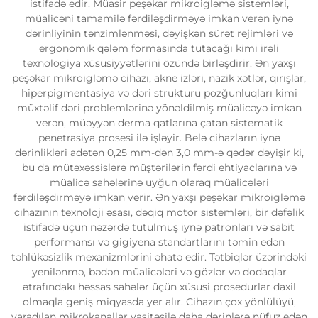
istifadə edir. Müasir peşəkar mikroigləmə sistemləri,
müalicəni tamamilə fərdiləşdirməyə imkan verən iynə
dərinliyinin tənzimlənməsi, dəyişkən sürət rejimləri və
ergonomik qələm formasında tutacağı kimi irəli
texnologiya xüsusiyyətlərini özündə birləşdirir. Ən yaxşı
peşəkar mikroigləmə cihazı, akne izləri, nazik xətlər, qırışlar,
hiperpigmentasiya və dəri strukturu pozğunluqları kimi
müxtəlif dəri problemlərinə yönəldilmiş müalicəyə imkan
verən, müəyyən derma qatlarına çatan sistematik
penetrasiya prosesi ilə işləyir. Belə cihazların iynə
dərinlikləri adətən 0,25 mm-dən 3,0 mm-ə qədər dəyişir ki,
bu da mütəxəssislərə müştərilərin fərdi ehtiyaclarına və
müalicə sahələrinə uyğun olaraq müalicələri
fərdiləşdirməyə imkan verir. Ən yaxşı peşəkar mikroigləmə
cihazının texnoloji əsası, dəqiq motor sistemləri, bir dəfəlik
istifadə üçün nəzərdə tutulmuş iynə patronları və sabit
performansı və gigiyena standartlarını təmin edən
təhlükəsizlik mexanizmlərini əhatə edir. Tətbiqlər üzərindəki
yenilənmə, bədən müalicələri və gözlər və dodaqlar
ətrafındakı həssas sahələr üçün xüsusi prosedurlar daxil
olmaqla geniş miqyasda yer alır. Cihazın çox yönlülüyü,
yaradılan mikrokanallar vasitəsilə daha dərinlərə nüfuz edən