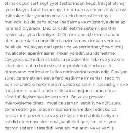
etmək üçün sərt keyfiyyət testlərindən keçir. İnkişaf etmiş
iynə dizaynı, tərəf toxumaya minimum zərər verərək təmiz
mikrokanallar yaradan xüsusi uclu həndəsi formaya
malikdir; bu da daha sürətli sağalma və müştəriyə daha az
narahatlıq yaradır. Dəqiqlik idarəetmə sistemi, praktiki
həkimlərə iynə dərinliyini 0,25 mm-dən 3,0 mm-ə qədər
olan addımlarla dəqiqliklə tənzimləməyə imkan verir və
beləliklə, müəyyən dəri qatlarına və şərtlərinə yönəldilmiş
müalicələr aparılmasına imkan yaradır. Bu idarəetmə
səviyyəsi, səthi dəri strukturu problemlərindən və ya akne
izləri kimi daha dərin struktur problemlərindən asılı
olmayaraq optimal müalicə nəticələrini təmin edir. Dəyişən
sürət parametrləri əlavə fərdiləşdirmə imkanları təqdim
edir və praktiki həkimlərə müalicə sahəsinin həssaslığına və
müştərinin rahatlıq üstünlüklərinə uyğun olaraq nüfuz
sürətini dəyişməyə imkan verir. Ən yaxşı peşəkar
mikroigləmə cihazı, müalicə zamanı sabit iynə nüfuzunu
təmin edən geri əlaqə mexanizmlərini daxil edir; bu da
nəticələrin pozulması və ya müştərinin təhlükəsizliyinin
təhdid olunması kimi dəyişkənlikləri qarşısını alır. İynə
patron sistemi, təsadüfi iynə açılmalarını və ya yanlış