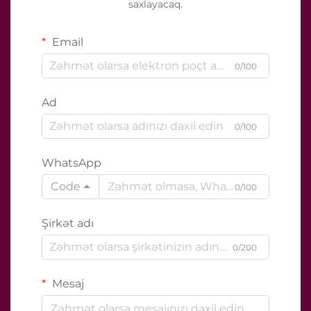
saxlayacaq.
Email
0/100
Ad
0/100
WhatsApp
Code
0/100
Şirkət adı
0/200
Mesaj