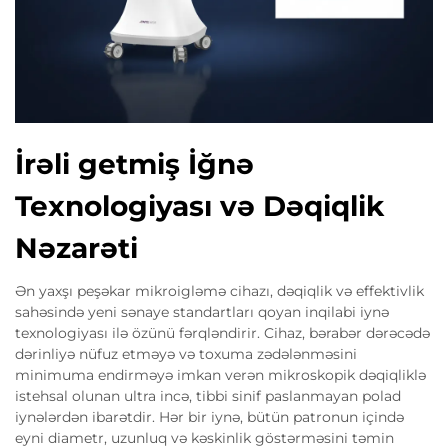
İrəli getmiş İğnə
Texnologiyası və Dəqiqlik
Nəzarəti
Ən yaxşı peşəkar mikroigləmə cihazı, dəqiqlik və effektivlik
sahəsində yeni sənaye standartları qoyan inqilabi iynə
texnologiyası ilə özünü fərqləndirir. Cihaz, bərabər dərəcədə
dərinliyə nüfuz etməyə və toxuma zədələnməsini
minimuma endirməyə imkan verən mikroskopik dəqiqliklə
istehsal olunan ultra incə, tibbi sinif paslanmayan polad
iynələrdən ibarətdir. Hər bir iynə, bütün patronun içində
eyni diametr, uzunluq və kəskinlik göstərməsini təmin