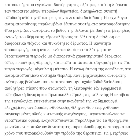
κατασκευής που εγγυώνται διατήρηση της οξύτητας κατά τη διάρκεια
των παρατεταμένων περιόδων θεραπείας, διατηρώντας συνεπή
απόδοση από την πρώτη έως την τελευταία διείσδυση. Η τεχνολογία
αυτοματοποίησης περιλαμβάνει έξυπνα συστήματα ανατροφοδότησης
που ρυθμίζουν αυτόματα το βάθος της βελόνας με βάση τις μετρήσεις
αντοχής του δέρματος, εξασφαλίζοντας τη βέλτιστη διείσδυση σε
διαφορετικά πάχους και πυκνότητες δέρματος. Η ικανότητα
προσαρμογής αυτή αποδεικνύεται ιδιαίτερα πολύτιμη όταν
θεραπεύονται περιοχές με διαφορετικά χαρακτηριστικά δέρματος,
όπως ευαίσθητες περιοχές κάτω από τα μάτια σε σύγκριση με τις πιο
παχιά περιοχές μάγουλα ή μέτωπο. Η ενσωμάτωση της ασφάλειας στο
αυτοματοποιημένο σύστημα περιλαμβάνει μηχανισμούς αυτόματης
ανάσυρσης βελόνων που αποτρέπουν την τυχαία βαθιά διείσδυση,
αισθητήρες πίεσης που σταματούν τη λειτουργία εάν εφαρμοστεί
υπερβολική δύναμη και πρωτόκολλα πρόληψης μόλυνσης Η ακρίβεια
της τεχνολογίας επεκτείνεται στην ικανότητά της να δημιουργεί
ελεγχόμενες αντιδράσεις επούλωσης πληγών που ενεργοποιούν
συγκεκριμένες οδούς κυτταρικής αναγέννησης, μεγιστοποιώντας τα
θεραπευτικά οφέλη, ελαχιστοποιώντας παράλληλα τις Τα προηγμένα
μοντέλα ενσωματώνουν δυνατότητες παρακολούθησης σε πραγματικό
χρόνο που παρακολουθούν την πρόοδο της θεραπείας, τις μετρήσεις