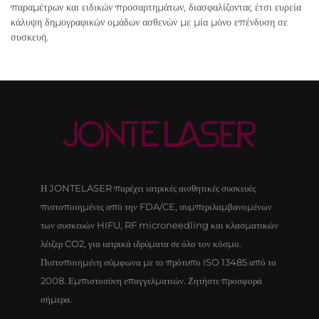
παραμέτρων και ειδικών προσαρτημάτων, διασφαλίζοντας έτσι ευρεία
κάλυψη δημογραφικών ομάδων ασθενών με μία μόνο επένδυση σε
συσκευή.
Η JONTELASER παρέχει ιατρικές αισθητικές συσκευές
πιστοποιημένες από την FDA/CE, συμπεριλαμβανομένων
των συσκευών HIFU, RF microneedling και κλασματικών
λέιζερ CO2, για ιατρικά ιδρύματα σε όλο τον κόσμο.
Πιστοποιημένη σύμφωνα με το πρότυπο ISO 13485 από το
2008. Εμπιστοσύνη επαγγελματιών. Ζητήστε προσφορά
σήμερα.