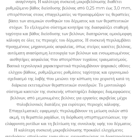
αναγέννηση. Η καλύτερη συσκευή μικροβελόνωσης διαθέτει
ρυθμιζόμενο βάθος διείσδυσης βελόνας από 0,25 mm έως 3,0 mm,
επιτρέποντας στους επαγγελματίες να προσαρμόζουν τις θεραπείες
βάσει των ατομικών συνθηκών του δέρματος και των θεραπευτικών
στόχων. Το εξελιγμένο σύστημα κινητήρα της διασφαλίζει σταθερή
ταχύτητα και βάθος διείσδυσης των βελόνων, διατηρώντας ομοιόμορφη
κάλυψη σε όλες τις περιοχές του δέρματος. Η συσκευή περιλαμβάνει
προηγμένους μηχανισμούς ασφαλείας, όπως στείρες κασέτες βελόνας,
αυτόματη ανασύρσιμη λειτουργία των βελόνων και ενσωματωμένους
αισθητήρες ασφαλείας που αποτρέπουν τυχαίους τραυματισμούς.
Βασικά τεχνολογικά χαρακτηριστικά περιλαμβάνουν ψηφιακές οθόνες
ελέγχου βάθους, ρυθμιζόμενες ρυθμίσεις ταχύτητας και εργονομικό
σχεδιασμό της λαβής που μειώνει την κόπωση του χειριστή κατά τη
διάρκεια εκτεταμένων θεραπευτικών συνεδριών. Το μοντουλαρό
σύστημα κασετών της συσκευής υποστηρίζει διάφορες διαμορφώσεις
βελόνων, από μεμονωμένες βελόνες για εργασίες ακριβείας μέχρι
πολυβελονικές διατάξεις για ευρύτερες περιοχές κάλυψης.
Επαγγελματικές εφαρμογές περιλαμβάνουν τη μείωση ουλών από
ακμή, τη θεραπεία ραγάδων, τη διόρθωση υπερπιγμεντώσεων, την
ελάφρυνση ρυτίδων και τη βελτίωση της συνολικής υφής του δέρματος.
Η καλύτερη συσκευή μικροβελόνωσης προκαλεί ελεγχόμενες
αντιδράσεις επούλωσης τραυμάτων, ενεργοποιώντας τη δραστηριότητα