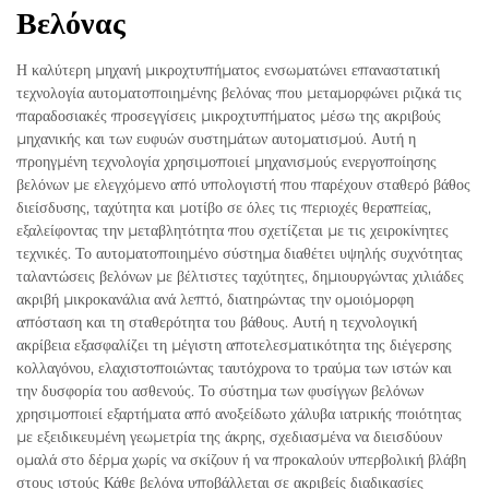
Βελόνας
Η καλύτερη μηχανή μικροχτυπήματος ενσωματώνει επαναστατική
τεχνολογία αυτοματοποιημένης βελόνας που μεταμορφώνει ριζικά τις
παραδοσιακές προσεγγίσεις μικροχτυπήματος μέσω της ακριβούς
μηχανικής και των ευφυών συστημάτων αυτοματισμού. Αυτή η
προηγμένη τεχνολογία χρησιμοποιεί μηχανισμούς ενεργοποίησης
βελόνων με ελεγχόμενο από υπολογιστή που παρέχουν σταθερό βάθος
διείσδυσης, ταχύτητα και μοτίβο σε όλες τις περιοχές θεραπείας,
εξαλείφοντας την μεταβλητότητα που σχετίζεται με τις χειροκίνητες
τεχνικές. Το αυτοματοποιημένο σύστημα διαθέτει υψηλής συχνότητας
ταλαντώσεις βελόνων με βέλτιστες ταχύτητες, δημιουργώντας χιλιάδες
ακριβή μικροκανάλια ανά λεπτό, διατηρώντας την ομοιόμορφη
απόσταση και τη σταθερότητα του βάθους. Αυτή η τεχνολογική
ακρίβεια εξασφαλίζει τη μέγιστη αποτελεσματικότητα της διέγερσης
κολλαγόνου, ελαχιστοποιώντας ταυτόχρονα το τραύμα των ιστών και
την δυσφορία του ασθενούς. Το σύστημα των φυσίγγων βελόνων
χρησιμοποιεί εξαρτήματα από ανοξείδωτο χάλυβα ιατρικής ποιότητας
με εξειδικευμένη γεωμετρία της άκρης, σχεδιασμένα να διεισδύουν
ομαλά στο δέρμα χωρίς να σκίζουν ή να προκαλούν υπερβολική βλάβη
στους ιστούς Κάθε βελόνα υποβάλλεται σε ακριβείς διαδικασίες