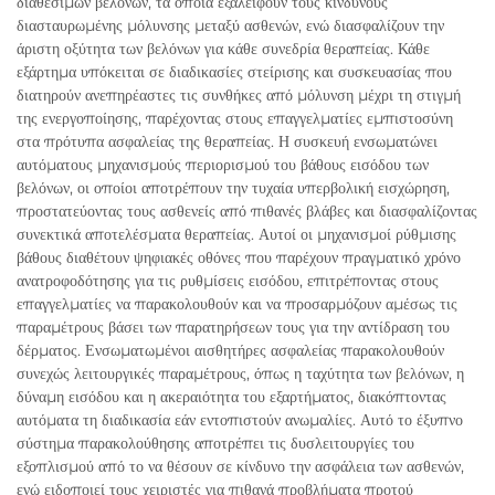
διαθέσιμων βελόνων, τα οποία εξαλείφουν τους κινδύνους
διασταυρωμένης μόλυνσης μεταξύ ασθενών, ενώ διασφαλίζουν την
άριστη οξύτητα των βελόνων για κάθε συνεδρία θεραπείας. Κάθε
εξάρτημα υπόκειται σε διαδικασίες στείρισης και συσκευασίας που
διατηρούν ανεπηρέαστες τις συνθήκες από μόλυνση μέχρι τη στιγμή
της ενεργοποίησης, παρέχοντας στους επαγγελματίες εμπιστοσύνη
στα πρότυπα ασφαλείας της θεραπείας. Η συσκευή ενσωματώνει
αυτόματους μηχανισμούς περιορισμού του βάθους εισόδου των
βελόνων, οι οποίοι αποτρέπουν την τυχαία υπερβολική εισχώρηση,
προστατεύοντας τους ασθενείς από πιθανές βλάβες και διασφαλίζοντας
συνεκτικά αποτελέσματα θεραπείας. Αυτοί οι μηχανισμοί ρύθμισης
βάθους διαθέτουν ψηφιακές οθόνες που παρέχουν πραγματικό χρόνο
ανατροφοδότησης για τις ρυθμίσεις εισόδου, επιτρέποντας στους
επαγγελματίες να παρακολουθούν και να προσαρμόζουν αμέσως τις
παραμέτρους βάσει των παρατηρήσεων τους για την αντίδραση του
δέρματος. Ενσωματωμένοι αισθητήρες ασφαλείας παρακολουθούν
συνεχώς λειτουργικές παραμέτρους, όπως η ταχύτητα των βελόνων, η
δύναμη εισόδου και η ακεραιότητα του εξαρτήματος, διακόπτοντας
αυτόματα τη διαδικασία εάν εντοπιστούν ανωμαλίες. Αυτό το έξυπνο
σύστημα παρακολούθησης αποτρέπει τις δυσλειτουργίες του
εξοπλισμού από το να θέσουν σε κίνδυνο την ασφάλεια των ασθενών,
ενώ ειδοποιεί τους χειριστές για πιθανά προβλήματα προτού