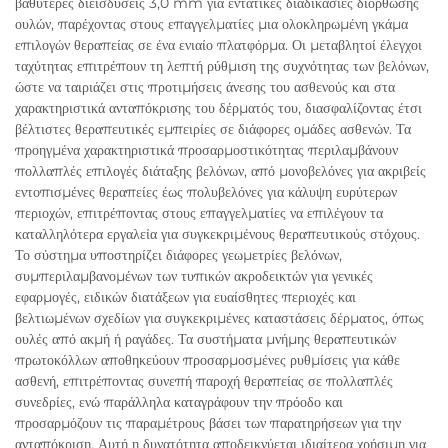
βαθύτερες διεισδύσεις 3,0 mm για εντατικές διαδικασίες διόρθωσης
ουλών, παρέχοντας στους επαγγελματίες μια ολοκληρωμένη γκάμα
επιλογών θεραπείας σε ένα ενιαίο πλατφόρμα. Οι μεταβλητοί έλεγχοι
ταχύτητας επιτρέπουν τη λεπτή ρύθμιση της συχνότητας των βελόνων,
ώστε να ταιριάζει στις προτιμήσεις άνεσης του ασθενούς και στα
χαρακτηριστικά ανταπόκρισης του δέρματός του, διασφαλίζοντας έτσι
βέλτιστες θεραπευτικές εμπειρίες σε διάφορες ομάδες ασθενών. Τα
προηγμένα χαρακτηριστικά προσαρμοστικότητας περιλαμβάνουν
πολλαπλές επιλογές διάταξης βελόνων, από μονοβελόνες για ακριβείς
εντοπισμένες θεραπείες έως πολυβελόνες για κάλυψη ευρύτερων
περιοχών, επιτρέποντας στους επαγγελματίες να επιλέγουν τα
καταλληλότερα εργαλεία για συγκεκριμένους θεραπευτικούς στόχους.
Το σύστημα υποστηρίζει διάφορες γεωμετρίες βελόνων,
συμπεριλαμβανομένων των τυπικών ακροδεικτών για γενικές
εφαρμογές, ειδικών διατάξεων για ευαίσθητες περιοχές και
βελτιωμένων σχεδίων για συγκεκριμένες καταστάσεις δέρματος, όπως
ουλές από ακμή ή ραγάδες. Τα συστήματα μνήμης θεραπευτικών
πρωτοκόλλων αποθηκεύουν προσαρμοσμένες ρυθμίσεις για κάθε
ασθενή, επιτρέποντας συνεπή παροχή θεραπείας σε πολλαπλές
συνεδρίες, ενώ παράλληλα καταγράφουν την πρόοδο και
προσαρμόζουν τις παραμέτρους βάσει των παρατηρήσεων για την
ανταπόκριση. Αυτή η δυνατότητα αποδεικνύεται ιδιαίτερα χρήσιμη για