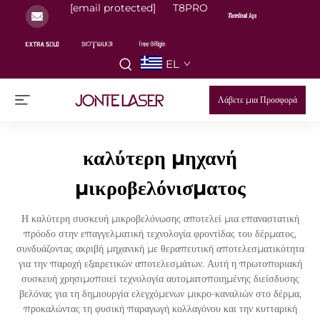
[email protected]
T8PRO
EL
Λάβετε μια Προσφορά
καλύτερη μηχανή
μικροβελόνισματος
Η καλύτερη συσκευή μικροβελόνωσης αποτελεί μια επαναστατική
πρόοδο στην επαγγελματική τεχνολογία φροντίδας του δέρματος,
συνδυάζοντας ακριβή μηχανική με θεραπευτική αποτελεσματικότητα
για την παροχή εξαιρετικών αποτελεσμάτων. Αυτή η πρωτοποριακή
συσκευή χρησιμοποιεί τεχνολογία αυτοματοποιημένης διείσδυσης
βελόνας για τη δημιουργία ελεγχόμενων μικρο-καναλιών στο δέρμα,
προκαλώντας τη φυσική παραγωγή κολλαγόνου και την κυτταρική