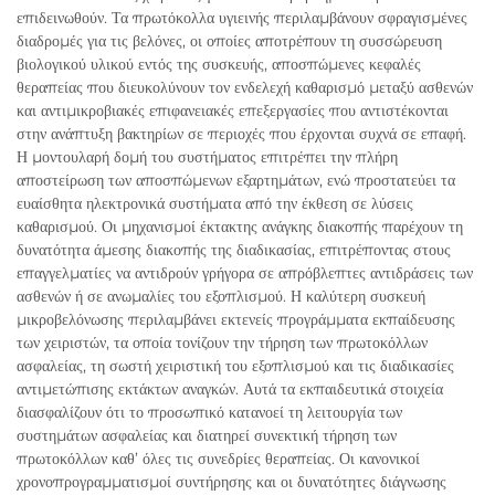
επιδεινωθούν. Τα πρωτόκολλα υγιεινής περιλαμβάνουν σφραγισμένες
διαδρομές για τις βελόνες, οι οποίες αποτρέπουν τη συσσώρευση
βιολογικού υλικού εντός της συσκευής, αποσπώμενες κεφαλές
θεραπείας που διευκολύνουν τον ενδελεχή καθαρισμό μεταξύ ασθενών
και αντιμικροβιακές επιφανειακές επεξεργασίες που αντιστέκονται
στην ανάπτυξη βακτηρίων σε περιοχές που έρχονται συχνά σε επαφή.
Η μοντουλαρή δομή του συστήματος επιτρέπει την πλήρη
αποστείρωση των αποσπώμενων εξαρτημάτων, ενώ προστατεύει τα
ευαίσθητα ηλεκτρονικά συστήματα από την έκθεση σε λύσεις
καθαρισμού. Οι μηχανισμοί έκτακτης ανάγκης διακοπής παρέχουν τη
δυνατότητα άμεσης διακοπής της διαδικασίας, επιτρέποντας στους
επαγγελματίες να αντιδρούν γρήγορα σε απρόβλεπτες αντιδράσεις των
ασθενών ή σε ανωμαλίες του εξοπλισμού. Η καλύτερη συσκευή
μικροβελόνωσης περιλαμβάνει εκτενείς προγράμματα εκπαίδευσης
των χειριστών, τα οποία τονίζουν την τήρηση των πρωτοκόλλων
ασφαλείας, τη σωστή χειριστική του εξοπλισμού και τις διαδικασίες
αντιμετώπισης εκτάκτων αναγκών. Αυτά τα εκπαιδευτικά στοιχεία
διασφαλίζουν ότι το προσωπικό κατανοεί τη λειτουργία των
συστημάτων ασφαλείας και διατηρεί συνεκτική τήρηση των
πρωτοκόλλων καθ’ όλες τις συνεδρίες θεραπείας. Οι κανονικοί
χρονοπρογραμματισμοί συντήρησης και οι δυνατότητες διάγνωσης