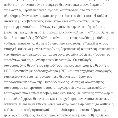
ασθενείς που απαιτούν εκτεταμένα θεραπευτικά προγράμματα ή
πολλαπλές θεραπείες για διάφορες καταστάσεις στα πλαίσια
ολοκληρωμένων προγραμμάτων φροντίδας του δέρματος. Η καλύτερη
συσκευή μικροβελόνωσης ενσωματώνεται απρόσκοπτα με την
εφαρμογή τοπικών προϊόντων, ενισχύοντας την απορρόφησή τους
μέσω της ελεγχόμενης δημιουργίας μικρο-καναλιών, η οποία αυξάνει τη
διείσδυση κατά έως 3000% σε σύγκριση με τις συνήθεις μεθόδους
τοπικής εφαρμογής. Αυτή η δυνατότητα ενίσχυσης επιτρέπει στους
επαγγελματίες να μεγιστοποιούν τη θεραπευτική αποτελεσματικότητα
των προϊόντων, μειώνοντας ταυτόχρονα τις απαιτούμενες ποσότητες
προϊόντων και τη συχνότητα των θεραπειών. Οι επιλογές
συνδυασμένης θεραπείας επιτρέπουν την ενσωμάτωση με θεραπεία
LED, θεραπεία με ραδιοσυχνότητα (RF) και υπερηχητικές εφαρμογές,
επεκτείνοντας έτσι τις δυνατότητες θεραπείας πέραν των
παραδοσιακών ορίων της μικροβελόνωσης. Αυτές οι δυνατότητες
συνδυασμού επιτρέπουν στους επαγγελματίες να αντιμετωπίζουν
ταυτόχρονα πολλαπλά προβλήματα δέρματος, μειώνοντας παράλληλα
το συνολικό χρόνο θεραπείας και τη συχνότητα των επισκέψεων των
ασθενών. Η ευελιξία επεκτείνεται και στην καταλληλότητα για ασθενείς,
καθώς η συσκευή προσαρμόζεται σε διάφορους τύπους δέρματος,
ηλικίες και βαθμούς σοβαρότητας καταστάσεων μέσω ρυθμιζόμενων