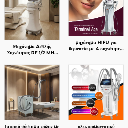
μηχάνημα HIFU για
Μηχάνημα Διπλής
θεραπεία με 4 συχνότητες,
Συχνότητας RF 1/2 MHz
ακριβής αντιγηραντική
με Χρυσές Μικροβελόνες
θεραπεία, σφίξιμο
για Αναζωογόνηση του
δέρματος, αναδιαμόρφωση
Προσώπου
σώματος και
αντιμετώπιση γήρανσης
Ιατρικό σύστημα ψύξης με
ηλεκτρομαγνητικό