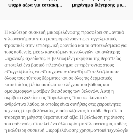
ψυχρό αέρα για εστιακή
μηχάνημα διέγερσης μυών
ψύξη κατά τη χρήση
EMS Ciccslim 3 Tesla,
αισθητικών λέιζερ,
με 4 χειρολαβές, για
ανακούφιση πόνου,
αισθητικά σαλόνια
προστασία του επιδερμίδα
Η καλύτερη συσκευή μικροβελόνωσης προσφέρει σημαντικά
και συνεχή, μη επαφόμενη
πλεονεκτήματα που μεταμορφώνουν τις επαγγελματικές
χρήση σε κλινικές
πρακτικές στην επιδερμική φροντίδα και τα αποτελέσματα για
τους ασθενείς, μέσω καινοτόμων τεχνολογιών και ανώτερης
μηχανικής σχεδίασης. Η βελτιωμένη ακρίβεια της θεραπείας
αποτελεί ένα βασικό πλεονέκτημα, επιτρέποντας στους
επαγγελματίες να επιτυγχάνουν συνεπή αποτελέσματα σε
όλους τους τύπους δέρματος και σε όλες τις δερματικές
καταστάσεις μέσω αυτόματου ελέγχου του βάθους και
ομοιόμορφων μοτίβων διείσδυσης των βελονών. Αυτή η
ακρίβεια εξαλείφει τις παραλλαγές που οφείλονται σε
ανθρώπινο λάθος, οι οποίες είναι συνήθεις στις χειροκίνητες
τεχνικές μικροβελόνωσης, διασφαλίζοντας ότι κάθε θεραπεία
παρέχει τη μέγιστη θεραπευτική αξία. Η βελτίωση της άνεσης
του ασθενούς αποτελεί ένα άλλο κρίσιμο πλεονέκτημα, καθώς
η καλύτερη συσκευή μικροβελόνωσης χρησιμοποιεί τεχνολογία