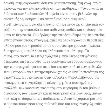
δονούμενης ακροδακτυλίου και βελτιστοποιημένη γεωμετρία
βελόνας για την ελαχιστοποίηση των αισθήσεων πόνου κατά τη
διάρκεια των διαδικασιών. Η ταχεία κίνηση των βελονών της
συσκευής δημιουργεί μια απαλή αίσθηση ρυθμικού
χτυπήματος, αντί για οξεία διάτρηση, μειώνοντας σημαντικά τον
φόβο και την ανασφάλεια του ασθενούς, καθώς και τη δυσφορία
κατά τη θεραπεία. Οι κέρδος στην αποδοτικότητα της θεραπείας
επιτρέπουν στους επαγγελματίες να ολοκληρώνουν θεραπείες
ολόκληρου του προσώπου σε συντομότερα χρονικά πλαίσια,
διατηρώντας παράλληλα υψηλή ποιότητα κάλυψης. Το
αυτόματο σύστημα επεξεργάζεται μεγαλύτερες επιφάνειες
δέρματος ταχύτερα από τις χειροκίνητες μεθόδους, αυξάνοντας
την παραγωγικότητα του ιατρείου και τον αριθμό των ασθενών
που μπορούν να εξυπηρετηθούν, χωρίς να θιγεί η ποιότητα της
θεραπείας. Οι βελτιώσεις στην ασφάλεια περιλαμβάνουν την
ενσωματωμένη πρόληψη μόλυνσης μέσω συστημάτων
εναλλάξιμων κασετών, τον αυτόματο περιορισμό του βάθους
διείσδυσης των βελονών και τη διατήρηση στείρων φραγμάτων
καθ’ όλη τη διάρκεια των διαδικασιών. Αυτά τα χαρακτηριστικά
προστατεύουν τόσο τους ασθενείς όσο και τους επαγγελματίες