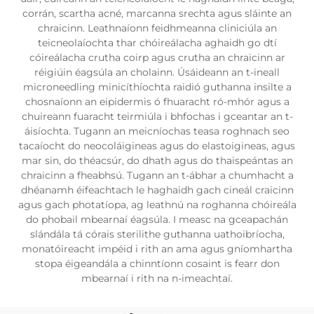
corrán, scartha acné, marcanna srechta agus sláinte an
chraicinn. Leathnaíonn feidhmeanna cliniciúla an
teicneolaíochta thar chóireálacha aghaidh go dtí
cóireálacha crutha coirp agus crutha an chraicinn ar
réigiúin éagsúla an cholainn. Úsáideann an t-ineall
microneedling minicíthíochta raidió guthanna insilte a
chosnaíonn an eipidermis ó fhuaracht ró-mhór agus a
chuireann fuaracht teirmiúla i bhfochas i gceantar an t-
áisíochta. Tugann an meicníochas teasa roghnach seo
tacaíocht do neocoláigineas agus do elastoigineas, agus
mar sin, do théacsúr, do dhath agus do thaispeántas an
chraicinn a fheabhsú. Tugann an t-ábhar a chumhacht a
dhéanamh éifeachtach le haghaidh gach cineál craicinn
agus gach photatíopa, ag leathnú na roghanna chóireála
do phobail mbearnaí éagsúla. I measc na gceapachán
slándála tá córais sterilithe guthanna uathoibríocha,
monatóireacht impéid i rith an ama agus gníomhartha
stopa éigeandála a chinntíonn cosaint is fearr don
mbearnaí i rith na n-imeachtaí.