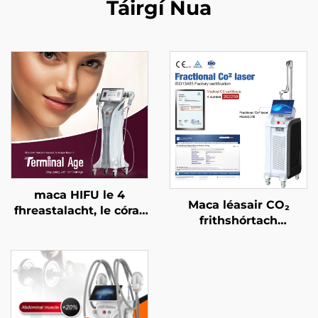
Táirgí Nua
maca HIFU le 4
Maca léasair CO₂
fhreastalacht, le córas
frithshórtach
cóireála cruinn, le ardú
ceadaithe ag an FDA,
aghaidhe, le críochnú
ag an CE Leighis, agus
craiceann, le cruthú an
ag an MMDSAP
chorpais, agus le
haghaidh aois
théarmaí