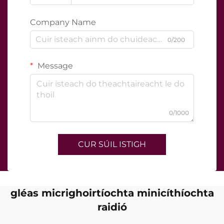
Company Name
0/200
Message
0/1000
CUR SÚIL ISTIGH
gléas micrighoirtíochta minicíthíochta
raidió