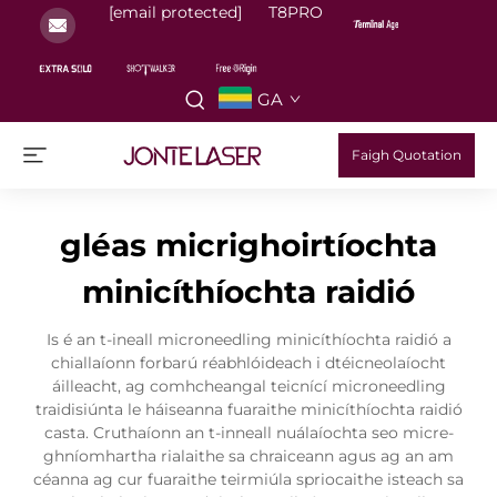
[email protected]
T8PRO
GA
Faigh Quotation
gléas micrighoirtíochta
minicíthíochta raidió
Is é an t-ineall microneedling minicíthíochta raidió a
chiallaíonn forbarú réabhlóideach i dtéicneolaíocht
áilleacht, ag comhcheangal teicnící microneedling
traidisiúnta le háiseanna fuaraithe minicíthíochta raidió
casta. Cruthaíonn an t-inneall nuálaíochta seo micre-
ghníomhartha rialaithe sa chraiceann agus ag an am
céanna ag cur fuaraithe teirmiúla spriocaithe isteach sa