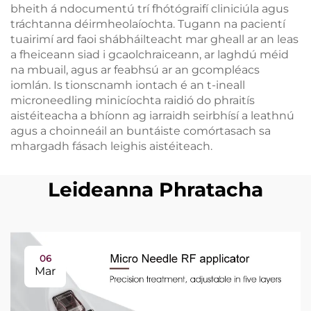
bheith á ndocumentú trí fhótógraifí cliniciúla agus
tráchtanna déirmheolaíochta. Tugann na pacientí
tuairimí ard faoi shábháilteacht mar gheall ar an leas
a fheiceann siad i gcaolchraiceann, ar laghdú méid
na mbuail, agus ar feabhsú ar an gcompléacs
iomlán. Is tionscnamh iontach é an t-ineall
microneedling minicíochta raidió do phraitís
aistéiteacha a bhíonn ag iarraidh seirbhísí a leathnú
agus a choinneáil an buntáiste comórtasach sa
mhargadh fásach leighis aistéiteach.
Leideanna Phratacha
06
Mar