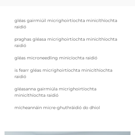
gléas gairmiúil micrighoirtíochta minicíthíochta
raidió
praghas gléasa micrighoirtíochta minicíthíochta
raidió
gléas microneedling minicíochta raidió
is fearr gléas micrighoirtíochta minicíthíochta
raidió
gléasanna gairmiúla micrighoirtíochta
minicíthíochta raidió
mícheannáin micre-ghuthráidió do dhiol