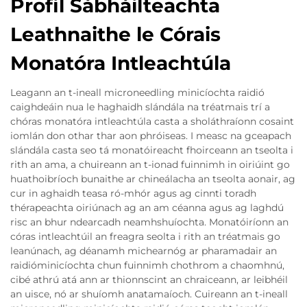
Profil Sábháilteachta
Leathnaithe le Córais
Monatóra Intleachtúla
Leagann an t-ineall microneedling minicíochta raidió
caighdeáin nua le haghaidh slándála na tréatmais trí a
chóras monatóra intleachtúla casta a sholáthraíonn cosaint
iomlán don othar thar aon phróiseas. I measc na gceapach
slándála casta seo tá monatóireacht fhoirceann an tseolta i
rith an ama, a chuireann an t-ionad fuinnimh in oiriúint go
huathoibríoch bunaithe ar chineálacha an tseolta aonair, ag
cur in aghaidh teasa ró-mhór agus ag cinnti toradh
thérapeachta oiriúnach ag an am céanna agus ag laghdú
risc an bhur ndearcadh neamhshuíochta. Monatóiríonn an
córas intleachtúil an freagra seolta i rith an tréatmais go
leanúnach, ag déanamh michearnóg ar pharamadair an
raidióminicíochta chun fuinnimh chothrom a chaomhnú,
cibé athrú atá ann ar thionnscint an chraiceann, ar leibhéil
an uisce, nó ar shuíomh anatamaíoch. Cuireann an t-ineall