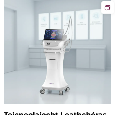
Teicneolaíocht Leathchóras