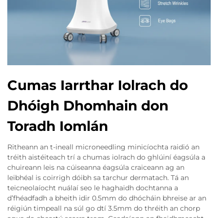
Cumas Iarrthar Iolrach do
Dhóigh Dhomhain don
Toradh Iomlán
Ritheann an t-ineall microneedling minicíochta raidió an
tréith aistéiteach trí a chumas iolrach do ghlúiní éagsúla a
chuireann leis na cúiseanna éagsúla craiceann ag an
leibhéal is coirrigh dóibh sa tarchur dermatach. Tá an
teicneolaíocht nuálaí seo le haghaidh dochtanna a
d’fhéadfadh a bheith idir 0.5mm do dhócháin bhreise ar an
réigiún timpeall na súl go dtí 3.5mm do thréith an chorp