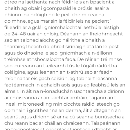
dtreo na laethanta nach féidir leis an bpacient a
bheith ag obair i gcomparáid le próisis lasair a
bhíonn ina ndóigh nó le peilí cheimiceacha
doimhne, agus mar sin is féidir leis na pacientí
filleadh ar a gclár gníomhaíochtaí laethúla laistigh
de 24–48 uair an chloig. Déanann an fheidhmeacht
seo an teicneolaíocht go háirithe a bheith a
tharraingtheach do phroifisiúnaigh atá lán le post
agus do dhaoine le saol gníomhach a n-éilíonn
tréimhse athshocraíochta fada. De réir an tréimhse
seo, cuireann an t-eileamh tús le tógáil nádúrtha
coláigine, agus leanann an t-athrú seo ar feadh
míonna tar éis gach seisiún, ag tabhairt leasanna
fadtéarmach in aghaidh aois agus ag feabhsú leis an
aimsir. In áit na n-ionadúchán uachtaracha a díríonn
ar chúiseanna ar an uachtar amháin, tagann an t-
ineall microneedling minicíochta raidió isteach go
domhain i gcritheanna an derma, áit a dtagann an
seanú, agus díríonn sé ar na cúiseanna bunúsacha a
chuireann bac ar cháil an chraiceann. Taispeánann
an teicneolaíocht éagsúlacht iontach i dtrácht ar