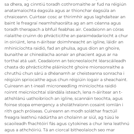
sa dhera, ag cinntiú toradh cothromaithe ar fud na réigiún
anatamaíochta éagsúla agus ar thionchar éagsúla an
chraiceann. Cuirtear cosc ar thirimhír agus laghdaítear an
baint le freagraí neamhshaorálta ag an am céanna agus
toradh therapach a bhfuil feabhas air. Ceadaíonn an córas
rialaithe cruinn do phrácticithe an paraiméadaríocht a chur
in oiriúint, lena n-áirítear doimhneacht an iglíne, láidir an
mhinicíochta raidió, fad an phulsa, agus díon an ghoire,
bunaithe ar chineálacha aonair an phacient agus ar na
torthaí atá uait. Ceadaíonn an teicneolaíocht léarscáileadh
chasta do phrácticithe pláiníocht ghoire mionsonraithe a
chruthú chun sárú a dhéanamh ar cheisteanna sonracha i
réigiúin spriocaithe agus chun réigiúin íogair a sheachaint.
Cuireann an t-ineall microneedling minicíochta raidió
roinnt meicníochtaí slándála isteach, lena n-áirítear an t-
athshlánú uathoibríoch an iglíne, scannáin teochta, agus
foinse stopa emergency a sholáthraíonn cosaint iomlán i
rith gach próiseas. Cuireann an modh soláthar fractúil
freagra leathnú nádúrtha an cholainn ar siúl, ag túsú le
scaoileadh fhachtóirí fás agus cytokines a chur lena leathnú
agus a athchóiriú. Tá an ciorcal bitheolaíoch seo mar