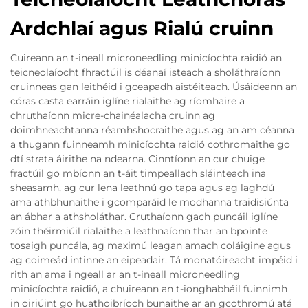
Ardchlaí agus Rialú cruinn
Cuireann an t-ineall microneedling minicíochta raidió an
teicneolaíocht fhractúil is déanaí isteach a sholáthraíonn
cruinneas gan leithéid i gceapadh aistéiteach. Úsáideann an
córas casta earráin iglíne rialaithe ag ríomhaire a
chruthaíonn micre-chainéalacha cruinn ag
doimhneachtanna réamhshocraithe agus ag an am céanna
a thugann fuinneamh minicíochta raidió cothromaithe go
dtí strata áirithe na ndearna. Cinntíonn an cur chuige
fractúil go mbíonn an t-áit timpeallach sláinteach ina
sheasamh, ag cur lena leathnú go tapa agus ag laghdú
ama athbhunaithe i gcomparáid le modhanna traidisiúnta
an ábhar a athsholáthar. Cruthaíonn gach puncáil iglíne
zóin théirmiúil rialaithe a leathnaíonn thar an bpointe
tosaigh puncála, ag maximú leagan amach coláigine agus
ag coimeád intinne an eipeadair. Tá monatóireacht impéid i
rith an ama i ngeall ar an t-ineall microneedling
minicíochta raidió, a chuireann an t-ionghabháil fuinnimh
in oiriúint go huathoibríoch bunaithe ar an gcothromú atá