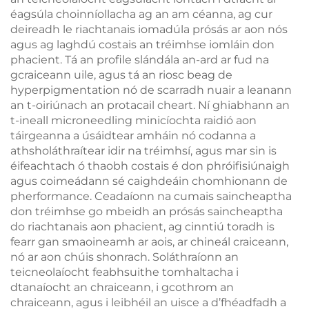
éagsúla choinníollacha ag an am céanna, ag cur
deireadh le riachtanais iomadúla prósás ar aon nós
agus ag laghdú costais an tréimhse iomláin don
phacient. Tá an profile slándála an-ard ar fud na
gcraiceann uile, agus tá an riosc beag de
hyperpigmentation nó de scarradh nuair a leanann
an t-oiriúnach an protacail cheart. Ní ghiabhann an
t-ineall microneedling minicíochta raidió aon
táirgeanna a úsáidtear amháin nó codanna a
athsholáthraítear idir na tréimhsí, agus mar sin is
éifeachtach ó thaobh costais é don phróifisiúnaigh
agus coimeádann sé caighdeáin chomhionann de
pherformance. Ceadaíonn na cumais saincheaptha
don tréimhse go mbeidh an prósás saincheaptha
do riachtanais aon phacient, ag cinntiú toradh is
fearr gan smaoineamh ar aois, ar chineál craiceann,
nó ar aon chúis shonrach. Soláthraíonn an
teicneolaíocht feabhsuithe tomhaltacha i
dtanaíocht an chraiceann, i gcothrom an
chraiceann, agus i leibhéil an uisce a d’fhéadfadh a