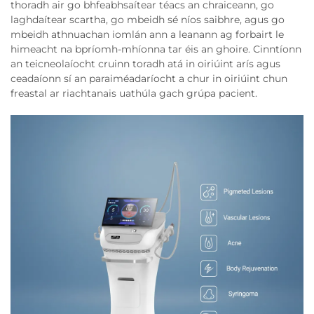
thoradh air go bhfeabhsaítear téacs an chraiceann, go
laghdaítear scartha, go mbeidh sé níos saibhre, agus go
mbeidh athnuachan iomlán ann a leanann ag forbairt le
himeacht na bpríomh-mhíonna tar éis an ghoire. Cinntíonn
an teicneolaíocht cruinn toradh atá in oiriúint arís agus
ceadaíonn sí an paraiméadaríocht a chur in oiriúint chun
freastal ar riachtanais uathúla gach grúpa pacient.