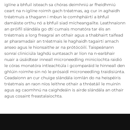
iglíne a bhfuil isteach sa chóras deimhniú ar fheidhmiú
ceart na n-iglíne roimh gach tréatmas, ag cur in aghaidh
tréatmuis a thagann i mbun le comhpháirtí a bhfuil
damáiste orthu nó a bhfuil siad mícheangailte. Leathnaíonn
an próifíl slándála go dtí cumais monatóra tar éis an
tréatmais a lorg freagraí an othair agus a thabhairt taifead
ar pharamadair an tréatmais le haghaidh tagairtí amach
anseo agus le hionsaithe ar na prótócóilí. Taispeánann
sonraí cliniciúla laghdú suntasach ar líon na n-earbhair
nuair a úsáidtear inneall microneedling minicíochta raidió
le córas monatóra intleachtúla i gcomparáid le hinneall den
ghlúin roimhe sin nó le prósaidí microneedling traidisiúnta.
Ceadaíonn an cur chuige slándála iomlán do na heispéiris
tréatmais an raon níos leithne othair a thréatáil le muinín
agus ag caomhnú na caighdeáin is airde slándála an othair
agus cosaint freastalaíochta.