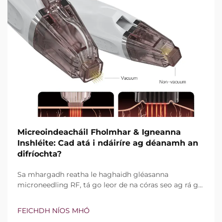
Micreoindeacháil Fholmhar & Igneanna
Inshléite: Cad atá i ndáiríre ag déanamh an
difríochta?
Sa mhargadh reatha le haghaidh gléasanna
microneedling RF, tá go leor de na córas seo ag rá go
bhfuil teicneolaíocht vacuim agus goinní insilte acu.
Áfach, níl an cheist fíor i ndáiríre an bhfuil na gnéithe
FEICHDH NÍOS MHÓ
seo ann nó nach bhfuil, ach conas a oibríonn siad go