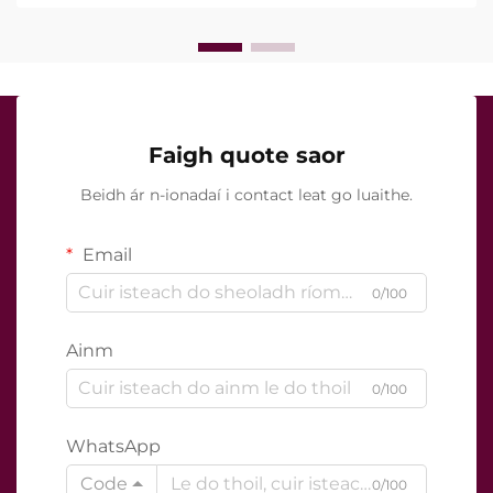
cruinn le linn na tréatmais chliniciúla...
Faigh quote saor
Beidh ár n-ionadaí i contact leat go luaithe.
Email
0/100
Ainm
0/100
WhatsApp
Code
0/100