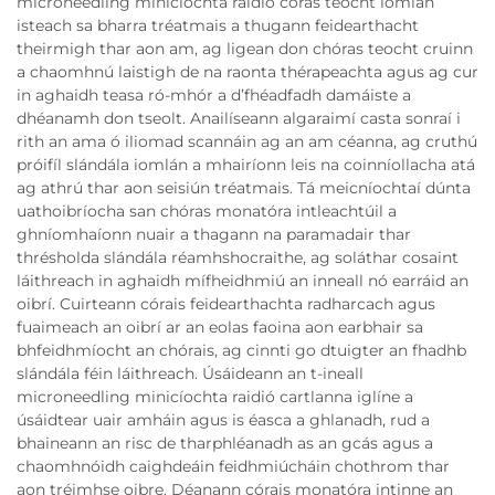
microneedling minicíochta raidió córas teocht iomlán
isteach sa bharra tréatmais a thugann feidearthacht
theirmigh thar aon am, ag ligean don chóras teocht cruinn
a chaomhnú laistigh de na raonta thérapeachta agus ag cur
in aghaidh teasa ró-mhór a d’fhéadfadh damáiste a
dhéanamh don tseolt. Anailíseann algaraimí casta sonraí i
rith an ama ó iliomad scannáin ag an am céanna, ag cruthú
próifíl slándála iomlán a mhairíonn leis na coinníollacha atá
ag athrú thar aon seisiún tréatmais. Tá meicníochtaí dúnta
uathoibríocha san chóras monatóra intleachtúil a
ghníomhaíonn nuair a thagann na paramadair thar
thrésholda slándála réamhshocraithe, ag soláthar cosaint
láithreach in aghaidh mífheidhmiú an inneall nó earráid an
oibrí. Cuirteann córais feidearthachta radharcach agus
fuaimeach an oibrí ar an eolas faoina aon earbhair sa
bhfeidhmíocht an chórais, ag cinnti go dtuigter an fhadhb
slándála féin láithreach. Úsáideann an t-ineall
microneedling minicíochta raidió cartlanna iglíne a
úsáidtear uair amháin agus is éasca a ghlanadh, rud a
bhaineann an risc de tharphléanadh as an gcás agus a
chaomhnóidh caighdeáin feidhmiúcháin chothrom thar
aon tréimhse oibre. Déanann córais monatóra intinne an