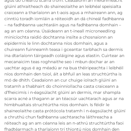
agus do cheartú scarra trom. Ceadaíonn an fheidhmeacht
glúiní athraitheach do shaineolaithe an leibhéal speisialta
craiceann a tharlaíonn an t-aois agus a mhaireann ann, ag
cinntiú toradh iomláin a réiteoidh an dá chineál fadhbanna
– na fadhbanna uachtaráin agus na fadhbanna domhain –
ag an am céanna. Úsáideann an t-ineall microneedling
minicíochta raidió dochtanna insilte a chosnaíonn an
eipidermis le linn dochtanna níos domhain, agus a
chuireann fuinneamh teasa i gceantar tarbhach sa dermis
ina dtarlaíonn táirgeadh coláigine agus elastin. Cuirtear an
mecanaicim teas roghnaithe seo i mbun dochar ar an
uachtar agus é ag méadú ar na bua théiripeachta i leibhéil
níos domhain den tsiol, áit a bhfuil an leas struchtúrtha is
mó de dhíth. Ceadaíonn an cur chuige iolrach glúiní an
tratamh a thabhairt do choinníollacha casta craiceann a
d’fheicimís i n-éagsúlacht glúiní an dermis, mar shampla
scarra acné a thagann ar an téacsúr uachtarach agus ar na
himbhualtais struchtúrtha níos domhain. Is féidir le
shaineolaithe casta prótócola tratamh i n-éagsúlacht glúiní
a chruthú chun fadhbanna uachtaracha láithreacha a
réiteach ag an am céanna leis an n-athrú struchtúrtha faoi
fhadtéarmach a tharlaíonn trí thiontú níos domhain den