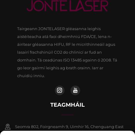
Tairgeann JONTELASER gléasanna leighis
aistéiteacha atá faoi dheimhniú FDA/CE, lena n-
áirítear gléasanna HIFU, RF le micrithinneáil agus
lasairí frachshinúil CO2 do chlinicí ar fud an
domhain. Tá ceadúnas ISO 13485 againn ó 2008. Tá
go leor gairmí leighis ag brath orainn. Iarr ar
chuidiú inniu.
TEAGMHÁIL
Seomra 802, Foirgneamh 9, Uimhir 16, Chenguang East
Road, Contae Fangshan, Beijing