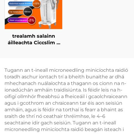
trealamh salainn
áilleachta Ciccslim 3
Tesla le 4 láimhseáil,
le stíomháil ualachraí
leictreamaignéadach
(EMS)
Tugann an t-ineall microneedling minicíochta raidió
toradh aschur iontach trí a bheith bunaithe ar dhá
mhechanach nuálaíochta a thagann os cionn na n-
ionadúchán amháin traidisiúnta. Is féidir leis na h-
oifigí ollmhór fheabhsú a fheiceáil i gcaolchraiceann
agus i gcothrom an chraiceann tar éis aon seisiún
amháin, agus is féidir na torthaí is fearr a bhaint as
sraith de thrí nó ceathair thréimhse, le 4–6
seachtaine idir gach seisiún. Tugann an t-ineall
microneedling minicíochta raidió beagán isteach i