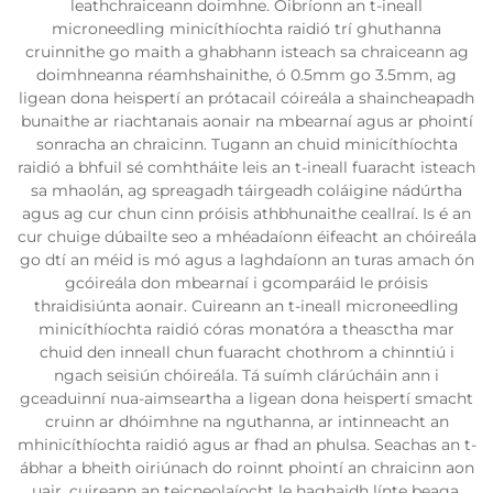
leathchraiceann doimhne. Oibríonn an t-ineall
microneedling minicíthíochta raidió trí ghuthanna
cruinnithe go maith a ghabhann isteach sa chraiceann ag
doimhneanna réamhshainithe, ó 0.5mm go 3.5mm, ag
ligean dona heispertí an prótacail cóireála a shaincheapadh
bunaithe ar riachtanais aonair na mbearnaí agus ar phointí
sonracha an chraicinn. Tugann an chuid minicíthíochta
raidió a bhfuil sé comhtháite leis an t-ineall fuaracht isteach
sa mhaolán, ag spreagadh táirgeadh coláigine nádúrtha
agus ag cur chun cinn próisis athbhunaithe ceallraí. Is é an
cur chuige dúbailte seo a mhéadaíonn éifeacht an chóireála
go dtí an méid is mó agus a laghdaíonn an turas amach ón
gcóireála don mbearnaí i gcomparáid le próisis
thraidisiúnta aonair. Cuireann an t-ineall microneedling
minicíthíochta raidió córas monatóra a theasctha mar
chuid den inneall chun fuaracht chothrom a chinntiú i
ngach seisiún chóireála. Tá suímh clárúcháin ann i
gceaduinní nua-aimseartha a ligean dona heispertí smacht
cruinn ar dhóimhne na nguthanna, ar intinneacht an
mhinicíthíochta raidió agus ar fhad an phulsa. Seachas an t-
ábhar a bheith oiriúnach do roinnt phointí an chraicinn aon
uair, cuireann an teicneolaíocht le haghaidh línte beaga,