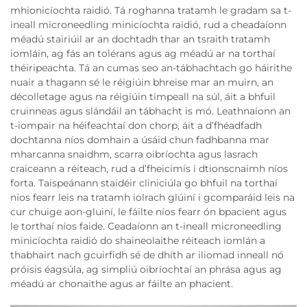
mhionicíochta raidió. Tá roghanna tratamh le gradam sa t-
ineall microneedling minicíochta raidió, rud a cheadaíonn
méadú stairiúil ar an dochtadh thar an tsraith tratamh
iomláin, ag fás an tolérans agus ag méadú ar na torthaí
théiripeachta. Tá an cumas seo an-tábhachtach go háirithe
nuair a thagann sé le réigiúin bhreise mar an muirn, an
décolletage agus na réigiúin timpeall na súl, áit a bhfuil
cruinneas agus slándáil an tábhacht is mó. Leathnaíonn an
t-iompair na héifeachtaí don chorp, áit a d’fhéadfadh
dochtanna níos domhain a úsáid chun fadhbanna mar
mharcanna snaidhm, scarra oibríochta agus lasrach
craiceann a réiteach, rud a d’fheicimís i dtionscnaimh níos
forta. Taispeánann staidéir cliniciúla go bhfuil na torthaí
níos fearr leis na tratamh iolrach glúiní i gcomparáid leis na
cur chuige aon-gluiní, le fáilte níos fearr ón bpacient agus
le torthaí níos faide. Ceadaíonn an t-ineall microneedling
minicíochta raidió do shaineolaithe réiteach iomlán a
thabhairt nach gcuirfidh sé de dhíth ar iliomad inneall nó
próisis éagsúla, ag simpliú oibríochtaí an phrása agus ag
méadú ar chonaithe agus ar fáilte an phacient.