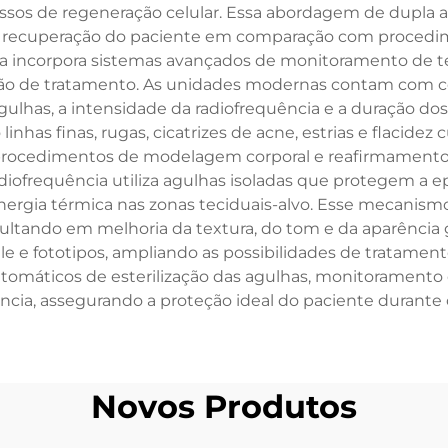
sos de regeneração celular. Essa abordagem de dupla aç
cuperação do paciente em comparação com procedimen
a incorpora sistemas avançados de monitoramento de 
ssão de tratamento. As unidades modernas contam com 
gulhas, a intensidade da radiofrequência e a duração do
inhas finas, rugas, cicatrizes de acne, estrias e flacidez
ir procedimentos de modelagem corporal e reafirmamento
frequência utiliza agulhas isoladas que protegem a epi
ergia térmica nas zonas teciduais-alvo. Esse mecanism
tando em melhoria da textura, do tom e da aparência ger
le e fototipos, ampliando as possibilidades de tratament
tomáticos de esterilização das agulhas, monitorament
cia, assegurando a proteção ideal do paciente durante
Novos Produtos