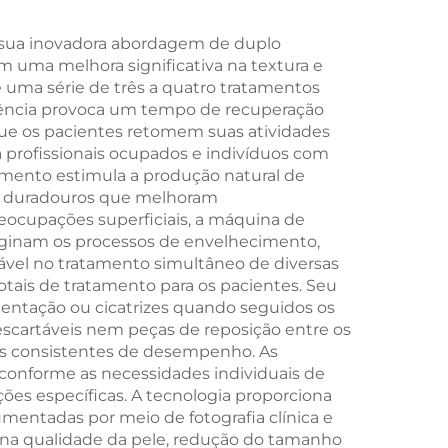
Cabos
ção
 sua inovadora abordagem de duplo
 uma melhora significativa na textura e
ica
uma série de três a quatro tratamentos
uência provoca um tempo de recuperação
que os pacientes retomem suas atividades
a profissionais ocupados e indivíduos com
tamento estimula a produção natural de
to duradouros que melhoram
eocupações superficiais, a máquina de
ginam os processos de envelhecimento,
ável no tratamento simultâneo de diversas
tais de tratamento para os pacientes. Seu
entação ou cicatrizes quando seguidos os
cartáveis nem peças de reposição entre os
es consistentes de desempenho. As
conforme as necessidades individuais de
ões específicas. A tecnologia proporciona
mentadas por meio de fotografia clínica e
is na qualidade da pele, redução do tamanho