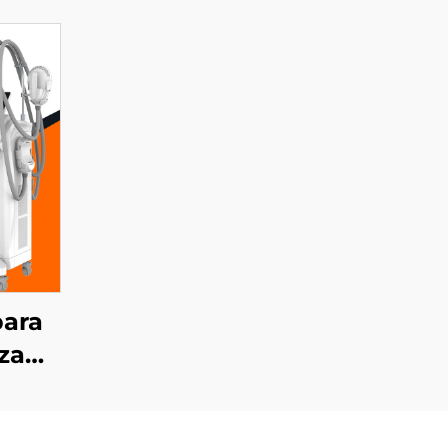
ara
za
com
ico