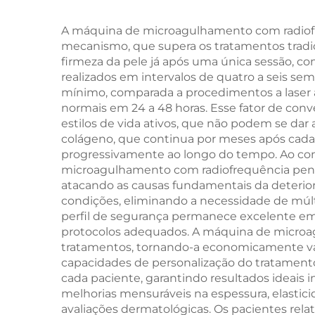
Firmamento Cutâneo
A máquina de microagulhamento com radiofr
e Modelagem
mecanismo, que supera os tratamentos tradic
Corporal para Idade
firmeza da pele já após uma única sessão, 
realizados em intervalos de quatro a seis 
Avançada
mínimo, comparada a procedimentos a laser 
normais em 24 a 48 horas. Esse fator de conv
estilos de vida ativos, que não podem se dar
colágeno, que continua por meses após cad
progressivamente ao longo do tempo. Ao con
microagulhamento com radiofrequência pene
atacando as causas fundamentais da deterior
condições, eliminando a necessidade de múlt
perfil de segurança permanece excelente em
protocolos adequados. A máquina de microag
tratamentos, tornando-a economicamente va
capacidades de personalização do tratament
cada paciente, garantindo resultados ideais
melhorias mensuráveis na espessura, elastici
avaliações dermatológicas. Os pacientes rela