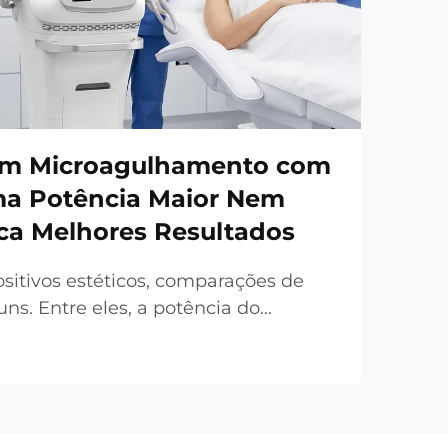
em Microagulhamento com
ma Potência Maior Nem
ca Melhores Resultados
sitivos estéticos, comparações de
s. Entre eles, a potência do
requentemente destacada como um
l de venda. No entanto, sob uma
a realidade é bastante diferente. Em
da 'potência...'