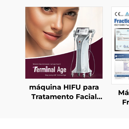
máquina HIFU para
Má
Tratamento Facial
F
Preciso com 4
apr
Frequências,
Elevação Facial,