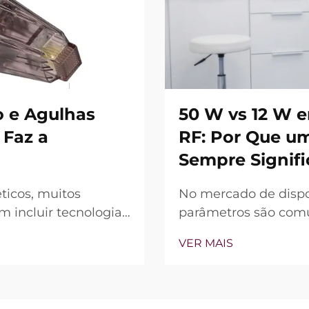
 e Agulhas
50 W vs 12 W 
 Faz a
RF: Por Que u
Sempre Signifi
ticos, muitos
No mercado de dispo
 incluir tecnologia
parâmetros são comun
, a verdadeira
dispositivo (W) é f
VER MAIS
 recursos existem,
principal diferencia
ão durante o
perspectiva clínica, 
muitos casos, a chama