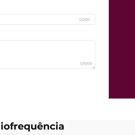
0/200
0/1000
iofrequência