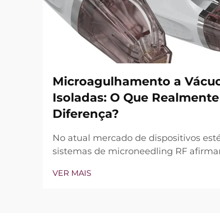
Microagulhamento a Vácuo
Isoladas: O Que Realmente
Diferença?
No atual mercado de dispositivos esté
sistemas de microneedling RF afirmam
de vácuo e agulhas isoladas. Contudo
VER MAIS
questão não é simplesmente se esses
mas sim como funcionam com precis
tratamento clínico...