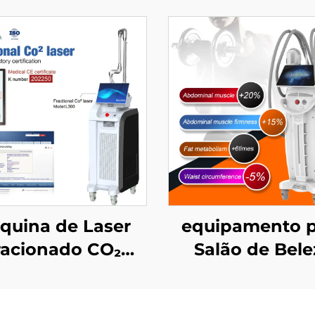
quina de Laser
equipamento p
racionado CO₂
Salão de Bele
ovada pela FDA,
Ciccslim EMS 
CE Médico e
Campo Magnét