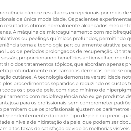
MMDSAP
de 3 Tesla e 4 
para Estimula
equência oferece resultados excepcionais por meio de
ionais de única modalidade. Os pacientes experimentam
Eletromagnét
com resultados ótimos normalmente alcançados mediante 
Muscular
semanas. A máquina de microagulhamento com radiofreq
ablativos ou peelings químicos profundos, permitindo 
eniência torna a tecnologia particularmente atrativa par
 ao luxo de períodos prolongados de recuperação. O tra
a sessão, proporcionando benefícios antienvelhecimen
trário dos tratamentos tópicos, que abordam apenas pr
tra profundamente nas camadas dérmicas, onde se ori
ação cutânea. A tecnologia demonstra versatilidade not
iplos procedimentos separados e reduzindo os custos to
 todos os tipos de pele, com risco mínimo de hiperpigm
ulhamento com radiofrequência não exige produtos des
ntajosa para os profissionais, sem comprometer padrõ
o permitem que os profissionais ajustem os parâmetros 
 independentemente da idade, tipo de pele ou preocupaç
dade e níveis de hidratação da pele, que podem ser docu
tam altas taxas de satisfação devido às melhorias visíve